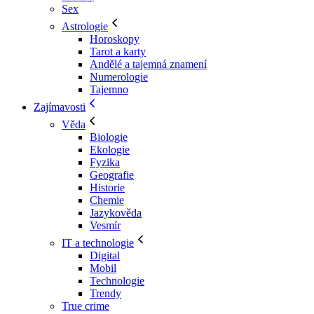
Sex
Astrologie
Horoskopy
Tarot a karty
Andělé a tajemná znamení
Numerologie
Tajemno
Zajímavosti
Věda
Biologie
Ekologie
Fyzika
Geografie
Historie
Chemie
Jazykověda
Vesmír
IT a technologie
Digital
Mobil
Technologie
Trendy
True crime