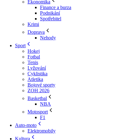
Ekonomika
Finance a burza
Podnikání
Spotřebitel
Krimi
Doprava
Nehody
Sport
Hokej
Fotbal
Tenis
Lyžování
Cyklistika
Atletika
Bojové sporty
ZOH 2026
Basketbal
NBA
Motosport
F1
Auto-moto
Elektromobily
Kultura