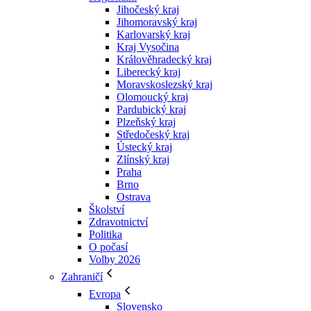
Jihočeský kraj
Jihomoravský kraj
Karlovarský kraj
Kraj Vysočina
Králověhradecký kraj
Liberecký kraj
Moravskoslezský kraj
Olomoucký kraj
Pardubický kraj
Plzeňský kraj
Středočeský kraj
Ústecký kraj
Zlínský kraj
Praha
Brno
Ostrava
Školství
Zdravotnictví
Politika
O počasí
Volby 2026
Zahraničí
Evropa
Slovensko