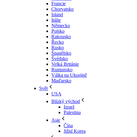
Francie
Chorvatsko
Island
Itálie
Německo
Polsko
Rakousko
Řecko
Rusko
Španělsko
Švédsko
Velká Británie
Rumunsko
Válka na Ukrajině
Maďarsko
Svět
USA
Blízký východ
Izrael
Palestina
Asie
Čína
Jižní Korea