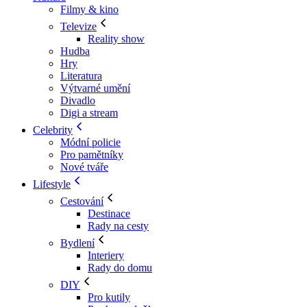
Filmy & kino
Televize
Reality show
Hudba
Hry
Literatura
Výtvarné umění
Divadlo
Digi a stream
Celebrity
Módní policie
Pro pamětníky
Nové tváře
Lifestyle
Cestování
Destinace
Rady na cesty
Bydlení
Interiery
Rady do domu
DIY
Pro kutily