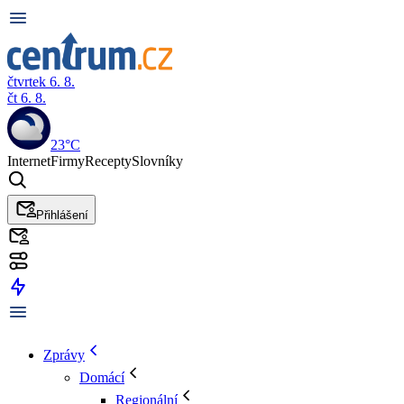
čtvrtek 6. 8.
čt 6. 8.
23°C
Internet
Firmy
Recepty
Slovníky
Přihlášení
Zprávy
Domácí
Regionální