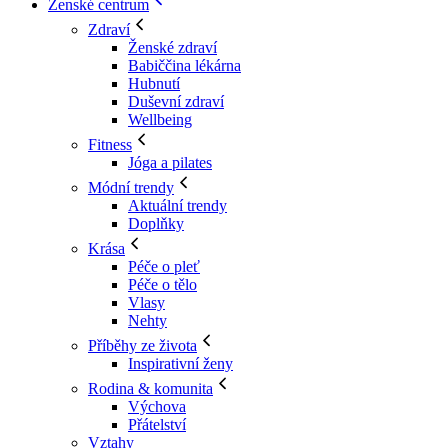
Ženské centrum
Zdraví
Ženské zdraví
Babiččina lékárna
Hubnutí
Duševní zdraví
Wellbeing
Fitness
Jóga a pilates
Módní trendy
Aktuální trendy
Doplňky
Krása
Péče o pleť
Péče o tělo
Vlasy
Nehty
Příběhy ze života
Inspirativní ženy
Rodina & komunita
Výchova
Přátelství
Vztahy