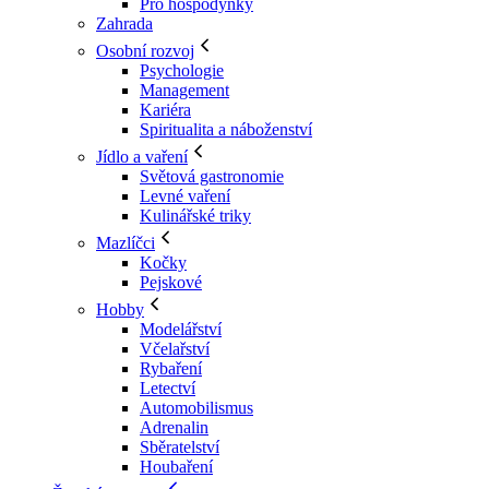
Pro hospodyňky
Zahrada
Osobní rozvoj
Psychologie
Management
Kariéra
Spiritualita a náboženství
Jídlo a vaření
Světová gastronomie
Levné vaření
Kulinářské triky
Mazlíčci
Kočky
Pejskové
Hobby
Modelářství
Včelařství
Rybaření
Letectví
Automobilismus
Adrenalin
Sběratelství
Houbaření