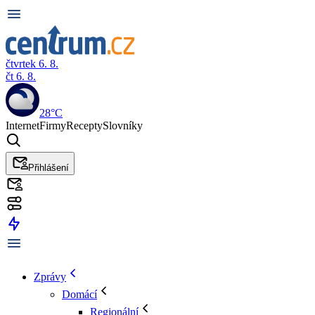
čtvrtek 6. 8.
čt 6. 8.
28°C
Internet
Firmy
Recepty
Slovníky
Přihlášení
Zprávy
Domácí
Regionální