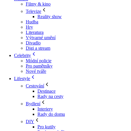
Filmy & kino
Televize
Reality show
Hudba
Hry
Literatura
Výtvarné umění
Divadlo
Digi a stream
Celebrity
Módní policie
Pro pamětníky
Nové tváře
Lifestyle
Cestování
Destinace
Rady na cesty
Bydlení
Interiery
Rady do domu
DIY
Pro kutily