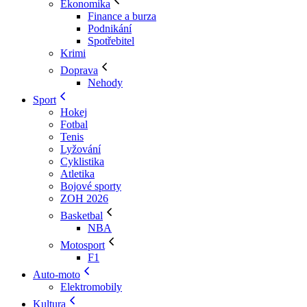
Ekonomika
Finance a burza
Podnikání
Spotřebitel
Krimi
Doprava
Nehody
Sport
Hokej
Fotbal
Tenis
Lyžování
Cyklistika
Atletika
Bojové sporty
ZOH 2026
Basketbal
NBA
Motosport
F1
Auto-moto
Elektromobily
Kultura