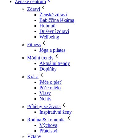
Ženské centrum
Zdraví
Ženské zdraví
Babiččina lékárna
Hubnutí
Duševní zdraví
Wellbeing
Fitness
Jóga a pilates
Módní trendy
Aktuální trendy
Doplňky
Krása
Péče o pleť
Péče o tělo
Vlasy
Nehty
Příběhy ze života
Inspirativní ženy
Rodina & komunita
Výchova
Přátelství
Vztahy