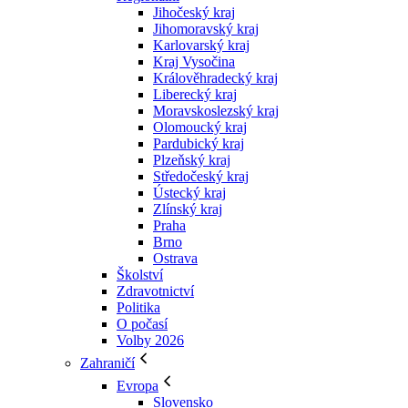
Jihočeský kraj
Jihomoravský kraj
Karlovarský kraj
Kraj Vysočina
Králověhradecký kraj
Liberecký kraj
Moravskoslezský kraj
Olomoucký kraj
Pardubický kraj
Plzeňský kraj
Středočeský kraj
Ústecký kraj
Zlínský kraj
Praha
Brno
Ostrava
Školství
Zdravotnictví
Politika
O počasí
Volby 2026
Zahraničí
Evropa
Slovensko