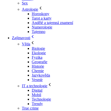
Sex
Astrologie
Horoskopy
Tarot a karty
Andělé a tajemná znamení
Numerologie
Tajemno
Zajímavosti
Věda
Biologie
Ekologie
Fyzika
Geografie
Historie
Chemie
Jazykověda
Vesmír
IT a technologie
Digital
Mobil
Technologie
Trendy
True crime