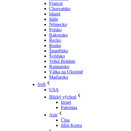
Francie
Chorvatsko
Island
Itálie
Německo
Polsko
Rakousko
Řecko
Rusko
Španělsko
Švédsko
Velká Británie
Rumunsko
Válka na Ukrajině
Maďarsko
Svět
USA
Blízký východ
Izrael
Palestina
Asie
Čína
Jižní Korea