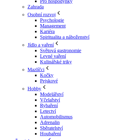
Pro hospodyňky
Zahrada
Osobní rozvoj
Psychologie
Management
Kariéra
Spiritualita a náboženství
Jídlo a vaření
Světová gastronomie
Levné vaření
Kulinářské triky
Mazlíčci
Kočky
Pejskové
Hobby
Modelářství
Včelařství
Rybaření
Letectví
Automobilismus
Adrenalin
Sběratelství
Houbaření