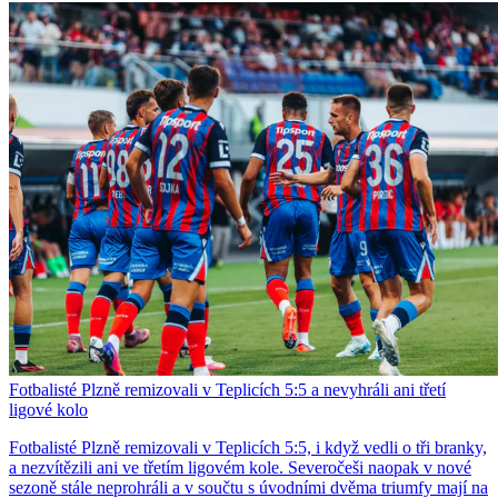
Fotbalisté Plzně remizovali v Teplicích 5:5 a nevyhráli ani třetí
ligové kolo
Fotbalisté Plzně remizovali v Teplicích 5:5, i když vedli o tři branky,
a nezvítězili ani ve třetím ligovém kole. Severočeši naopak v nové
sezoně stále neprohráli a v součtu s úvodními dvěma triumfy mají na