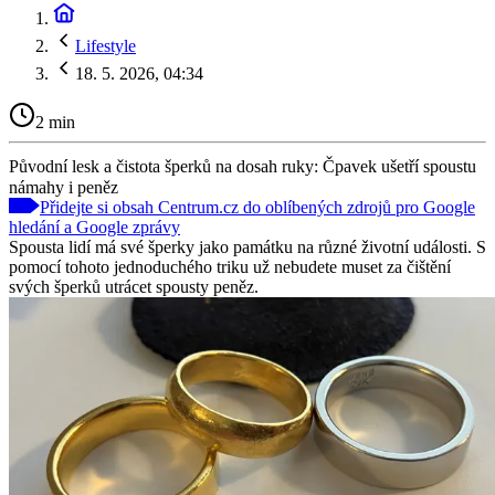
Lifestyle
18. 5. 2026, 04:34
2 min
Původní lesk a čistota šperků na dosah ruky: Čpavek ušetří spoustu
námahy i peněz
Přidejte si obsah Centrum.cz do oblíbených zdrojů pro Google
hledání a Google zprávy
Spousta lidí má své šperky jako památku na různé životní události. S
pomocí tohoto jednoduchého triku už nebudete muset za čištění
svých šperků utrácet spousty peněz.