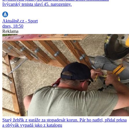
švýcarský tenista slaví 45. narozeniny.
Aktuálně.cz - Sport
dnes, 18:50
Reklama
Starý žebřík z garáže za stopadesát korun. Pár ho natřel, přidal prkna
a obývák vypadá jako z katalogu