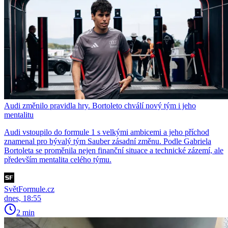
Audi změnilo pravidla hry. Bortoleto chválí nový tým i jeho
mentalitu
Audi vstoupilo do formule 1 s velkými ambicemi a jeho příchod
znamenal pro bývalý tým Sauber zásadní změnu. Podle Gabriela
Bortoleta se proměnila nejen finanční situace a technické zázemí, ale
především mentalita celého týmu.
SvětFormule.cz
dnes, 18:55
2 min