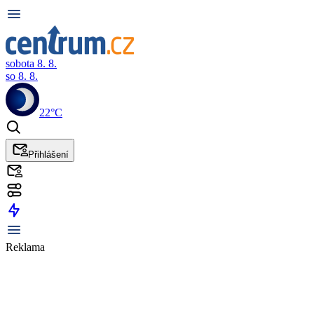
sobota 8. 8.
so 8. 8.
22°C
Přihlášení
Reklama