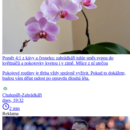
Poměr 4:1 z kávy a česneku: zahrádkáři tuhle směs sypou do
květináčů a pokojovky kvetou i v zimě. Mšice z ní utečou
Pokojové rostliny je třeba vždy správně vyživit. Pokud to dokážete,
budou vám dělat radost po opravdu dlouhá léta.
Chalupáři-Zahrádkáři
dnes, 19:32
2 min
Reklama