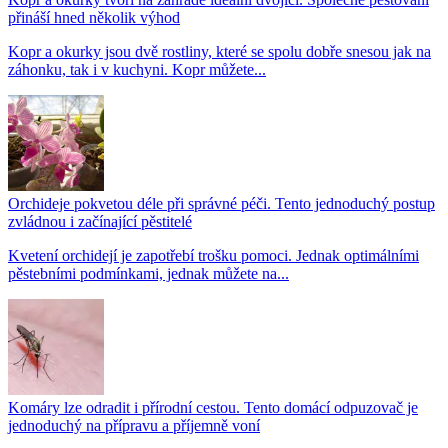
přináší hned několik výhod
Kopr a okurky jsou dvě rostliny, které se spolu dobře snesou jak na
záhonku, tak i v kuchyni. Kopr můžete...
Orchideje pokvetou déle při správné péči. Tento jednoduchý postup
zvládnou i začínající pěstitelé
Kvetení orchidejí je zapotřebí trošku pomoci. Jednak optimálními
pěstebními podmínkami, jednak můžete na...
Komáry lze odradit i přírodní cestou. Tento domácí odpuzovač je
jednoduchý na přípravu a příjemně voní