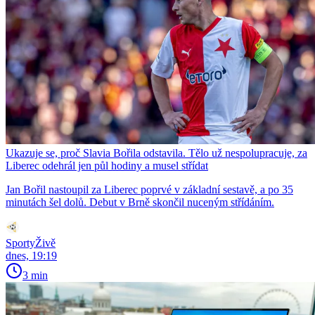
Ukazuje se, proč Slavia Bořila odstavila. Tělo už nespolupracuje, za
Liberec odehrál jen půl hodiny a musel střídat
Jan Bořil nastoupil za Liberec poprvé v základní sestavě, a po 35
minutách šel dolů. Debut v Brně skončil nuceným střídáním.
SportyŽivě
dnes, 19:19
3 min