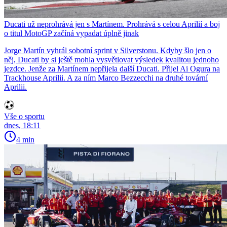
Ducati už neprohrává jen s Martínem. Prohrává s celou Aprilií a boj
o titul MotoGP začíná vypadat úplně jinak
Jorge Martín vyhrál sobotní sprint v Silverstonu. Kdyby šlo jen o
něj, Ducati by si ještě mohla vysvětlovat výsledek kvalitou jednoho
jezdce. Jenže za Martínem nepřijela další Ducati. Přijel Ai Ogura na
Trackhouse Aprilii. A za ním Marco Bezzecchi na druhé tovární
Aprilii.
Vše o sportu
dnes, 18:11
4 min