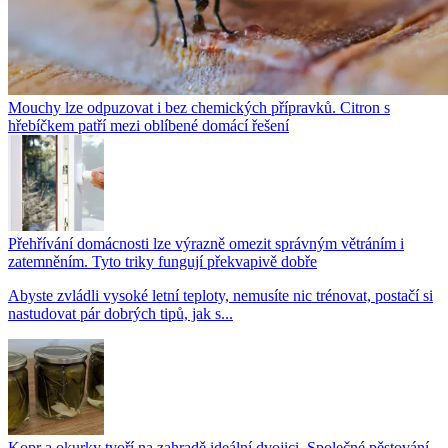
Mouchy lze odpuzovat i bez chemických přípravků. Citron s
hřebíčkem patří mezi oblíbené domácí řešení
Přehřívání domácnosti lze výrazně omezit správným větráním i
zatemněním. Tyto triky fungují překvapivě dobře
Abyste zvládli vysoké letní teploty, nemusíte nic trénovat, postačí si
nastudovat pár dobrých tipů, jak s...
Kopr a okurky tvoří na zahradě ideální dvojici. Společné pěstování