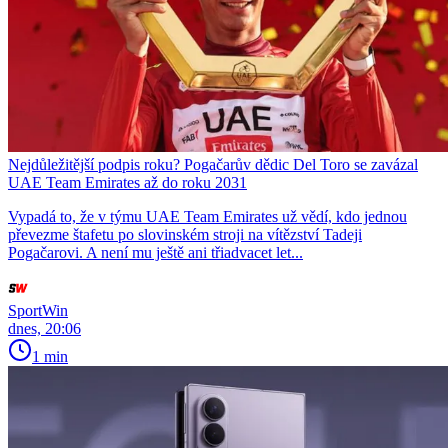
Nejdůležitější podpis roku? Pogačarův dědic Del Toro se zavázal
UAE Team Emirates až do roku 2031
Vypadá to, že v týmu UAE Team Emirates už vědí, kdo jednou
převezme štafetu po slovinském stroji na vítězství Tadeji
Pogačarovi. A není mu ještě ani třiadvacet let...
SportWin
dnes, 20:06
1 min