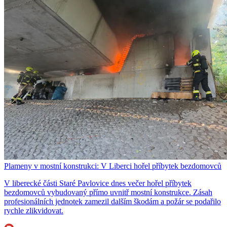
Plameny v mostní konstrukci: V Liberci hořel příbytek bezdomovců
V liberecké části Staré Pavlovice dnes večer hořel příbytek
bezdomovců vybudovaný přímo uvnitř mostní konstrukce. Zásah
profesionálních jednotek zamezil dalším škodám a požár se podařilo
rychle zlikvidovat.