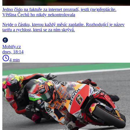
Jedno číslo na faktuře za internet prozradí, jestli (ne)přeplácíte.
Většina Čechů ho nikdy nekontrolovala
Nejde o částku, kterou každý měsíc zaplatíte. Rozhodující je název
tarifu a rychlost, která se za ním skrývá.
Mobify.cz
dnes, 18:14
4 min