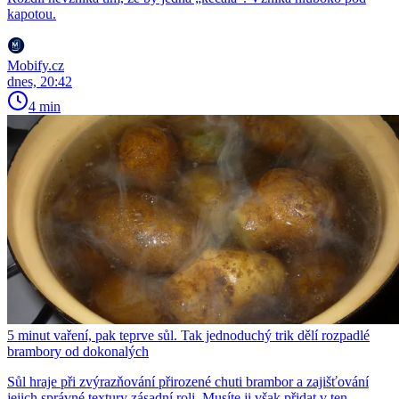
kapotou.
Mobify.cz
dnes, 20:42
4 min
5 minut vaření, pak teprve sůl. Tak jednoduchý trik dělí rozpadlé
brambory od dokonalých
Sůl hraje při zvýrazňování přirozené chuti brambor a zajišťování
jejich správné textury zásadní roli. Musíte ji však přidat v ten