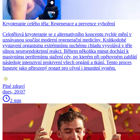
Kryoterapie celého těla: Regenerace a prevence vyhoření
Celotělová kryoterapie se z alternativního konceptu rychle mění v
uznávanou součást moderní regenerační medicíny. Krátkodobé
vystavení organismu extrémnímu suchému chladu vyvolává v těle
silnou neuroendokrinní reakci. Během několika minut dochází k
masivnímu perifernímu stažení cév, po kterém při opětovném zahřátí
následuje intenzivní prokrvení všech orgánů a tkání. Tento proces
funguje jako přirozený restart pro cévní i imunitní systém.
Plné zdraví
dnes, 20:07
2 min