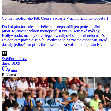
Co mají společného Pitt, Cruise a Rossi? Všichni řídili monopost F1
Do kokpitu formule 1 se během let neposadili jen profesionální
piloti. Rychlost a výkon monopostů si vyzkoušely také hvězdy
Hollywoodu, motocyklové legendy, rallyoví šampioni nebo úspěšní
závodníci z jiných disciplín. Podívejte se na známé osobnosti, které
dostaly jedinečnou příležitost usednout za volant monopostu F1.
SvětFormule.cz
dnes, 18:09
9 min
Reklama