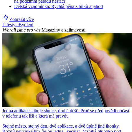
na podzimní parádu nestačí
Dětská vzpomínka: Rychlá pěna z bílků a jahod
Zobrazit více
Lifestyle
Bydlení
Vybrali jsme pro vás
Magazíny a zajímavosti
Jedna aplikace slibuje slunce, druhá déšť. Proč se předpovědi počasí
v telefonu tak liší a která má pravdu
Stejné město, stejný den, dvě aplikace, a dvě úplně jiné ikonky.
Rozdíl nevzniká tím, že by jedna „kecala“. Vzniká hluboko pod