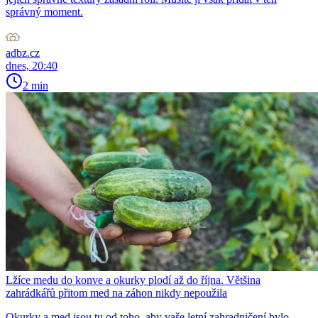
správný moment.
adbz.cz
dnes, 20:40
2 min
Lžíce medu do konve a okurky plodí až do října. Většina
zahrádkářů přitom med na záhon nikdy nepoužila
Okurky a med jsou tu od toho, aby vaše letní zahradničení bylo