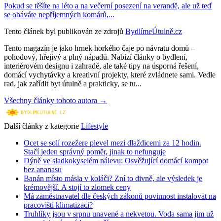
Pokud se těšíte na léto a na večerní posezení na verandě, ale už teď
se obáváte nepříjemných komárů,...
Tento článek byl publikován ze zdrojů
BydlímeÚtulně.cz
Tento magazín je jako hrnek horkého čaje po návratu domů –
pohodový, hřejivý a plný nápadů. Nabízí články o bydlení,
interiérovém designu i zahradě, ale také tipy na úsporná řešení,
domácí vychytávky a kreativní projekty, které zvládnete sami. Vedle
rad, jak zařídit byt útulně a prakticky, se tu...
Všechny články tohoto autora →
Další články z kategorie
Lifestyle
Ocet se solí rozežere plevel mezi dlaždicemi za 12 hodin.
Stačí jeden správný poměr, jinak to nefunguje
Dýně ve sladkokyselém nálevu: Osvěžující domácí kompot
bez ananasu
Banán místo másla v koláči? Zní to divně, ale výsledek je
krémovější. A stojí to zlomek ceny
Má zaměstnavatel dle českých zákonů povinnost instalovat na
pracovišti klimatizaci?
Truhlíky jsou v srpnu unavené a nekvetou. Voda sama jim už