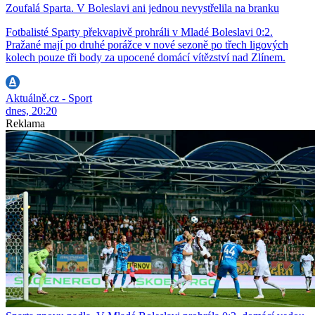
Zoufalá Sparta. V Boleslavi ani jednou nevystřelila na branku
Fotbalisté Sparty překvapivě prohráli v Mladé Boleslavi 0:2.
Pražané mají po druhé porážce v nové sezoně po třech ligových
kolech pouze tři body za upocené domácí vítězství nad Zlínem.
Aktuálně.cz - Sport
dnes, 20:20
Reklama