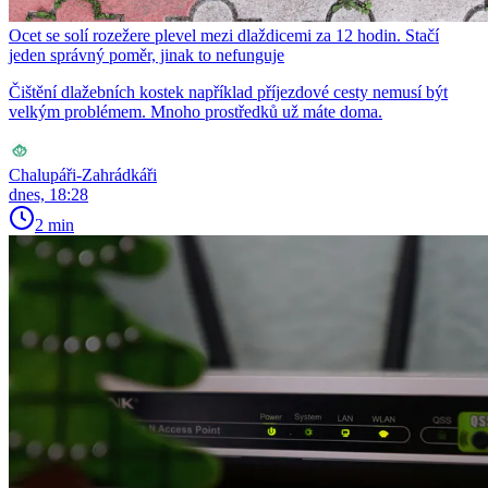
Ocet se solí rozežere plevel mezi dlaždicemi za 12 hodin. Stačí
jeden správný poměr, jinak to nefunguje
Čištění dlažebních kostek například příjezdové cesty nemusí být
velkým problémem. Mnoho prostředků už máte doma.
Chalupáři-Zahrádkáři
dnes, 18:28
2 min