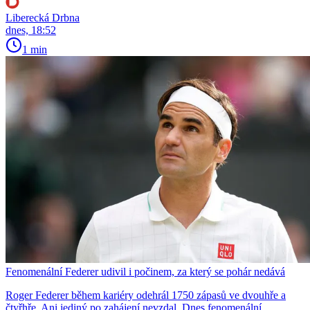
Liberecká Drbna
dnes, 18:52
1 min
Fenomenální Federer udivil i počinem, za který se pohár nedává
Roger Federer během kariéry odehrál 1750 zápasů ve dvouhře a
čtyřhře. Ani jediný po zahájení nevzdal. Dnes fenomenální