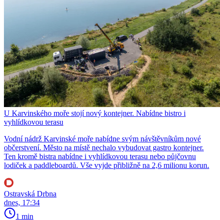
U Karvinského moře stojí nový kontejner. Nabídne bistro i
vyhlídkovou terasu
Vodní nádrž Karvinské moře nabídne svým návštěvníkům nové
občerstvení. Město na místě nechalo vybudovat gastro kontejner.
Ten kromě bistra nabídne i vyhlídkovou terasu nebo půjčovnu
lodiček a paddleboardů. Vše vyjde přibližně na 2,6 milionu korun.
Ostravská Drbna
dnes, 17:34
1 min