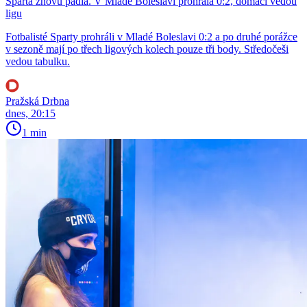
Sparta znovu padla. V Mladé Boleslavi prohrála 0:2, domácí vedou
ligu
Fotbalisté Sparty prohráli v Mladé Boleslavi 0:2 a po druhé porážce
v sezoně mají po třech ligových kolech pouze tři body. Středočeši
vedou tabulku.
Pražská Drbna
dnes, 20:15
1 min