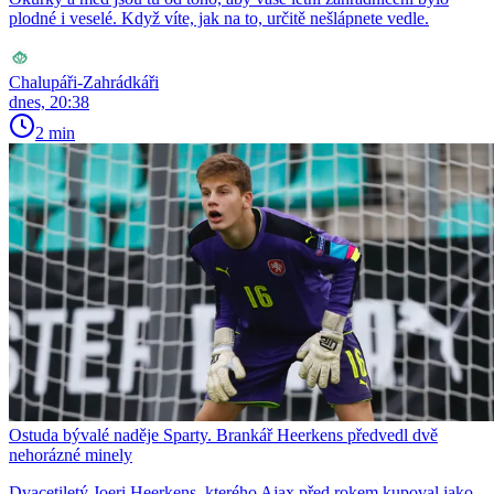
plodné i veselé. Když víte, jak na to, určitě nešlápnete vedle.
Chalupáři-Zahrádkáři
dnes, 20:38
2 min
Ostuda bývalé naděje Sparty. Brankář Heerkens předvedl dvě
nehorázné minely
Dvacetiletý Joeri Heerkens, kterého Ajax před rokem kupoval jako