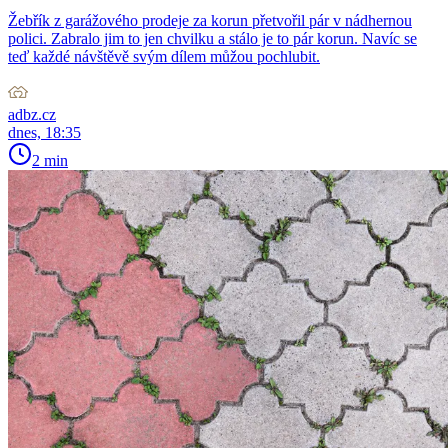
Žebřík z garážového prodeje za korun přetvořil pár v nádhernou
polici. Zabralo jim to jen chvilku a stálo je to pár korun. Navíc se
teď každé návštěvě svým dílem můžou pochlubit.
adbz.cz
dnes, 18:35
2 min