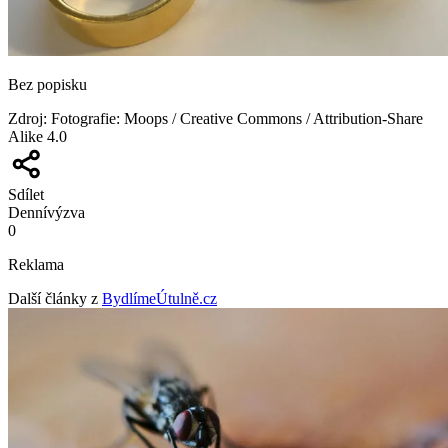
Bez popisku
Zdroj
:
Fotografie: Moops / Creative Commons / Attribution-Share
Alike 4.0
Sdílet
Denní
výzva
0
Reklama
Další články z
BydlímeÚtulně.cz