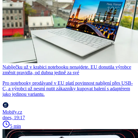
Nabíječku už v krabici notebooku nenajdete. EU donutila výrobce
změnit pravidla, od dubna jedině za své
Pro notebooky prodávané v EU platí povinnost nabíjení přes USB-
C, a výrobci už nesmí nutit zákazníky kupovat balení s adaptérem
jako jedinou variantu.
Mobify.cz
dnes, 19:17
5 min