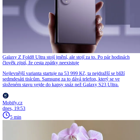
Galaxy Z Fold8 Ultra stojí jmění, ale stojí za to. Po pár hodinách
člověk zjistí, že cesta zpátky neexistuje
Nejlevnější varianta startuje na 53 999 Kč, ta nejdražší se blíží
sedmdesáti tisícům. Samsung za to dává telefon, který se ve
složeném stavu vejde do kapsy snáz než Galaxy S23 Ultra.
Mobify.cz
dnes, 19:53
5 min