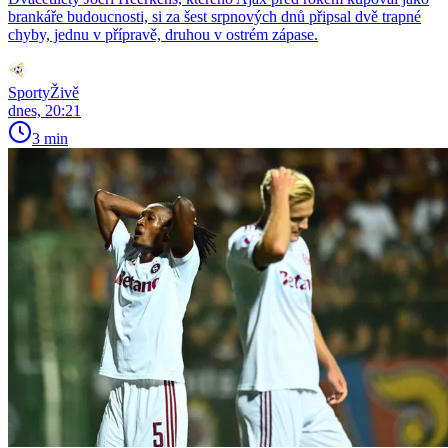
brankáře budoucnosti, si za šest srpnových dnů připsal dvě trapné
chyby, jednu v přípravě, druhou v ostrém zápase.
SportyŽivě
dnes, 20:21
3 min