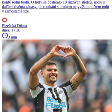
kontě sedm bodů. O trefy se postaralo 10 různých střelců, spolu s
dalšími dvěma zápasy jde o utkání s druhým nejvyšším počtem gólů
v samostatné lize.
Plzeňská Drbna
dnes, 17:30
3 min