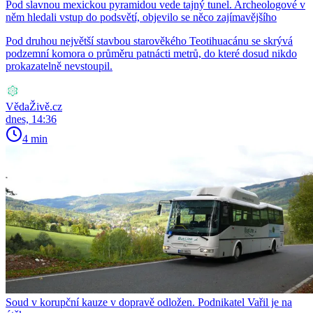
Pod slavnou mexickou pyramidou vede tajný tunel. Archeologové v
něm hledali vstup do podsvětí, objevilo se něco zajímavějšího
Pod druhou největší stavbou starověkého Teotihuacánu se skrývá
podzemní komora o průměru patnácti metrů, do které dosud nikdo
prokazatelně nevstoupil.
VědaŽivě.cz
dnes, 14:36
4 min
Soud v korupční kauze v dopravě odložen. Podnikatel Vařil je na