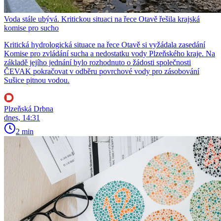
Voda stále ubývá. Kritickou situaci na řece Otavě řešila krajská
komise pro sucho
Kritická hydrologická situace na řece Otavě si vyžádala zasedání
Komise pro zvládání sucha a nedostatku vody Plzeňského kraje. Na
základě jejího jednání bylo rozhodnuto o žádosti společnosti
ČEVAK pokračovat v odběru povrchové vody pro zásobování
Sušice pitnou vodou.
Plzeňská Drbna
dnes, 14:31
2 min