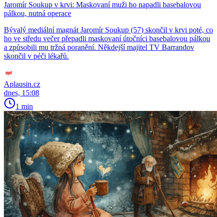
Jaromír Soukup v krvi: Maskovaní muži ho napadli basebalovou
pálkou, nutná operace
Bývalý mediální magnát Jaromír Soukup (57) skončil v krvi poté, co
ho ve středu večer přepadli maskovaní útočníci basebalovou pálkou
a způsobili mu tržná poranění. Někdejší majitel TV Barrandov
skončil v péči lékařů.
Aplausin.cz
dnes, 15:08
1 min