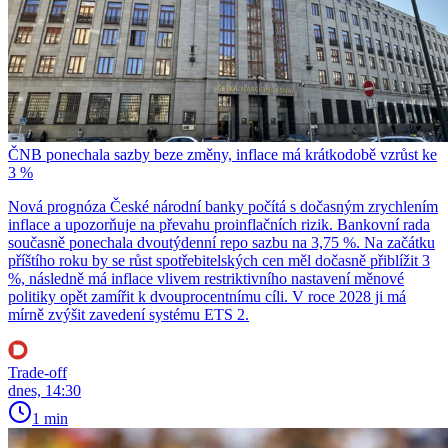
ČNB ponechala sazby beze změny, inflace má krátkodobě vzrůst ke
3 %
Nová prognóza České národní banky počítá s dočasným zrychlením
inflace a upozorňuje na převahu proinflačních rizik. Bankovní rada
současně ponechala dvoutýdenní repo sazbu na 3,75 %. Na začátku
příštího roku by se růst spotřebitelských cen měl dočasně přiblížit 3
%, následně má inflace vlivem restriktivního nastavení měnové
politiky opět zamířit k dvouprocentnímu cíli. V roce 2028 ji má
mírně zvýšit zavedení systému ETS 2.
Trade-off
dnes, 14:30
1 min