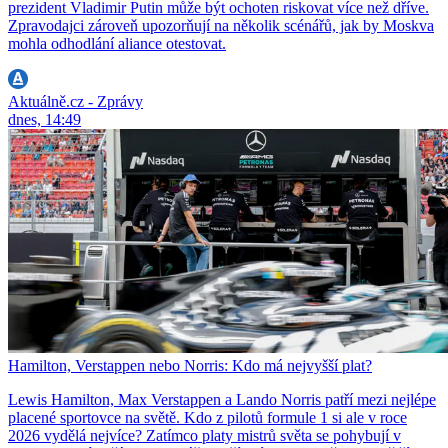
prezident Vladimir Putin může být ochoten riskovat více než dříve.
Zpravodajci zároveň upozorňují na několik scénářů, jak by Moskva
mohla odhodlání aliance otestovat.
Aktuálně.cz - Zprávy
dnes, 14:49
Hamilton, Verstappen nebo Norris: Kdo má nejvyšší plat?
Lewis Hamilton, Max Verstappen a Lando Norris patří mezi nejlépe
placené sportovce na světě. Kdo z pilotů formule 1 si ale v roce
2026 vydělá nejvíce? Zatímco platy mistrů světa se pohybují v