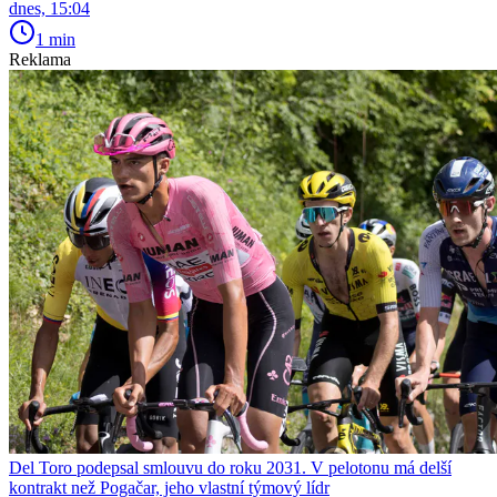
dnes, 15:04
1 min
Reklama
Del Toro podepsal smlouvu do roku 2031. V pelotonu má delší
kontrakt než Pogačar, jeho vlastní týmový lídr