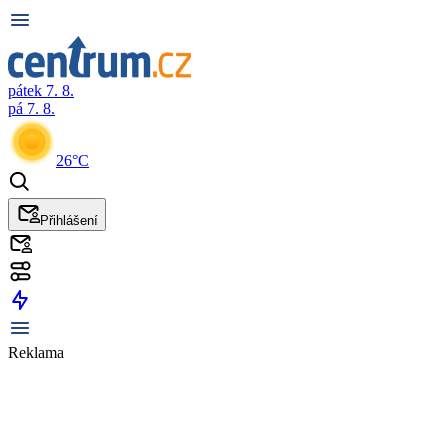
pátek 7. 8.
pá 7. 8.
26°C
Přihlášení
Reklama