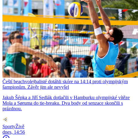
Čeští beachvolejbalisté dotáhli skóre na 14:14 proti olympijským
šampionům. Závěr jim ale nevyšel
Jakub Šépka a Jiří Sedlák dotlačili v Hamburku olympijské vítěze
Mola a Søruma do tie-breaku. Dva body od senzace skončili s
prázdnou.
SportyŽivě
dnes, 14:56