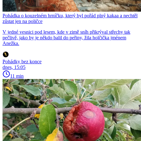
Pohádka o kouzelném hrníčku, který byl pořád plný kakaa a nechtěl
zůstat jen na poličce
V jedné vesnici pod lesem, kde v zimě sníh přikrýval střechy tak
pečlivě, jako by je někdo balil do peřiny, žila holčička jménem
Anežka.
Pohádky bez konce
dnes, 15:05
11 min