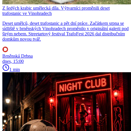
Z šedých krabic umělecká díla. Výtvarníci proměnili deset
trafostanic ve Vinohradech
Deset umělců, deset trafostanic a pět dní práce. Začátkem srpna se
sídliště v brněnských Vinohradech proměnilo v originální galerii pod
širým nebem. Streetartový festival TrafoFest 2026 dal distribučním
domkům novou tvář.
Brněnská Drbna
dnes, 15:00
1 min