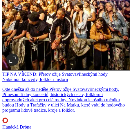
TIP NA VÍKEND: Přerov ožije Svatovavřineckými hody.
Nabídnou koncerty, folklor i historii
Ode dneška až do neděle Přerov ožije Svatovavřineckými hody.
Přinesou tři dny koncertů, historických oslav, folkloru i
doprovodných akcí pro celé rodiny. Novinkou letošního ročníku
budou Hody u Trafačky v ulici Na Marku, které vrátí do hodového
programu lidové tradice, kroje a folklor.
Hanácká Drbna