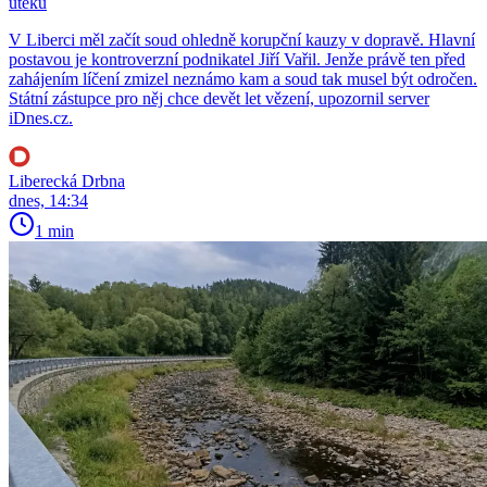
útěku
V Liberci měl začít soud ohledně korupční kauzy v dopravě. Hlavní
postavou je kontroverzní podnikatel Jiří Vařil. Jenže právě ten před
zahájením líčení zmizel neznámo kam a soud tak musel být odročen.
Státní zástupce pro něj chce devět let vězení, upozornil server
iDnes.cz.
Liberecká Drbna
dnes, 14:34
1 min