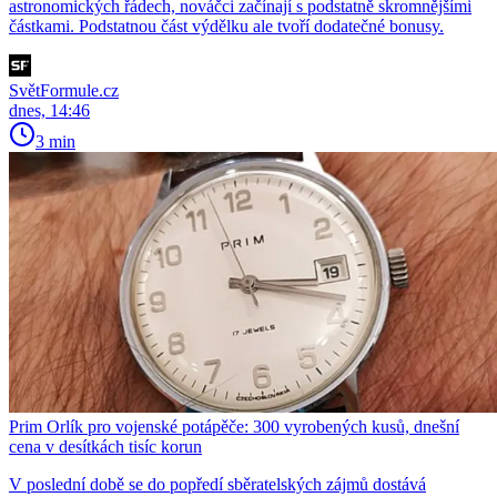
astronomických řádech, nováčci začínají s podstatně skromnějšími
částkami. Podstatnou část výdělku ale tvoří dodatečné bonusy.
SvětFormule.cz
dnes, 14:46
3 min
Prim Orlík pro vojenské potápěče: 300 vyrobených kusů, dnešní
cena v desítkách tisíc korun
V poslední době se do popředí sběratelských zájmů dostává