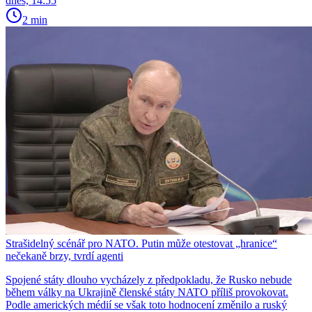
dnes, 14:55
2 min
Strašidelný scénář pro NATO. Putin může otestovat „hranice“
nečekaně brzy, tvrdí agenti
Spojené státy dlouho vycházely z předpokladu, že Rusko nebude
během války na Ukrajině členské státy NATO příliš provokovat.
Podle amerických médií se však toto hodnocení změnilo a ruský