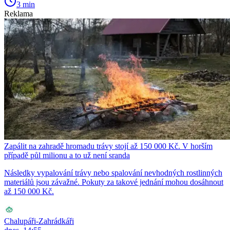
3 min
Reklama
Zapálit na zahradě hromadu trávy stojí až 150 000 Kč. V horším
případě půl milionu a to už není sranda
Následky vypalování trávy nebo spalování nevhodných rostlinných
materiálů jsou závažné. Pokuty za takové jednání mohou dosáhnout
až 150 000 Kč.
Chalupáři-Zahrádkáři