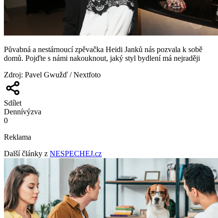
Půvabná a nestárnoucí zpěvačka Heidi Janků nás pozvala k sobě
domů. Pojďte s námi nakouknout, jaký styl bydlení má nejraději
Zdroj
:
Pavel Gwužď / Nextfoto
Sdílet
Denní
výzva
0
Reklama
Další články z
NESPECHEJ.cz