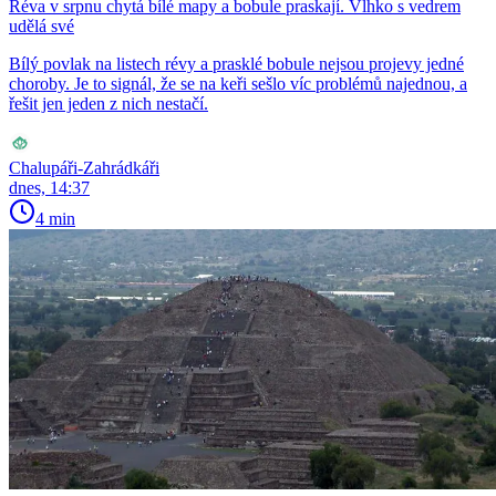
Réva v srpnu chytá bílé mapy a bobule praskají. Vlhko s vedrem
udělá své
Bílý povlak na listech révy a prasklé bobule nejsou projevy jedné
choroby. Je to signál, že se na keři sešlo víc problémů najednou, a
řešit jen jeden z nich nestačí.
Chalupáři-Zahrádkáři
dnes, 14:37
4 min