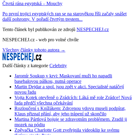
Čtvrtá rána egyptská – Mouchy
Po první trojici egyptských ran se na starověkou říši začaly snášet
další pohromy. V pořadí čtvrtým trestem...
Tento článek byl publikován ze zdrojů
NESPECHEJ.cz
NESPECHEJ.cz - web pro volné chvíle
Všechny články tohoto autora →
Další články z kategorie
Celebrity
Jaromír Soukup v krvi: Maskovaní muži ho napadli
basebalovou pálkou, nutná operace
Martin Dejdar a spol. jsou zpět v akci. Specialisté natáčejí
novou řadu
Vojta Kotek otevřeně o Zrádcích: Láká mě role Zrádce! Nová
řada předčí všechna očekávání
Rozloučení s Knížákem: Zdrcenou vdovu museli podpírat,
Klaus přiznal přání, aby jeho trápení už skončilo
Martina Pártlová bojuje se zdravotním problémem. Zradil ji
mozek na pódiu
Zpěvačka Charlotte Gott zveřejnila videoklip ke svému