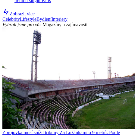
třetímu singlu Paris
Zobrazit více
Celebrity
Lifestyle
Bydlení
Interiery
Vybrali jsme pro vás
Magazíny a zajímavosti
Zbrojovka musí snížit tribuny Za Lužánkami o 9 metrů. Podle