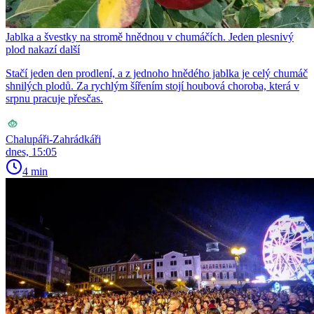
Jablka a švestky na stromě hnědnou v chumáčích. Jeden plesnivý
plod nakazí další
Stačí jeden den prodlení, a z jednoho hnědého jablka je celý chumáč
shnilých plodů. Za rychlým šířením stojí houbová choroba, která v
srpnu pracuje přesčas.
Chalupáři-Zahrádkáři
dnes, 15:05
4 min