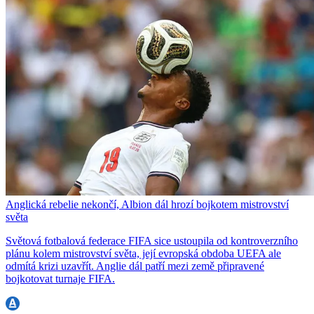
Anglická rebelie nekončí, Albion dál hrozí bojkotem mistrovství
světa
Světová fotbalová federace FIFA sice ustoupila od kontroverzního
plánu kolem mistrovství světa, její evropská obdoba UEFA ale
odmítá krizi uzavřít. Anglie dál patří mezi země připravené
bojkotovat turnaje FIFA.