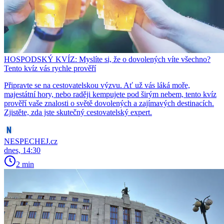
HOSPODSKÝ KVÍZ: Myslíte si, že o dovolených víte všechno?
Tento kvíz vás rychle prověří
Připravte se na cestovatelskou výzvu. Ať už vás láká moře,
majestátní hory, nebo raději kempujete pod širým nebem, tento kvíz
prověří vaše znalosti o světě dovolených a zajímavých destinacích.
Zjistěte, zda jste skutečný cestovatelský expert.
NESPECHEJ.cz
dnes, 14:30
2 min