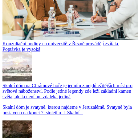
Konzultační hodiny na univerzitě v Řezně provádějí zvířata.
Poptávka je vysoká
Skalní dóm na Chrámové hoře je jedním z nejdůležitějších míst pro
světová náboženství. Podle jedné legendy zde leží základní kámen
světa, ale ta není ani zdaleka jediná
Skalní dóm je svatyně, kterou najdeme v Jeruzalémě. Svatyně byla
postavena na konci 7. století n. l. Skalní...