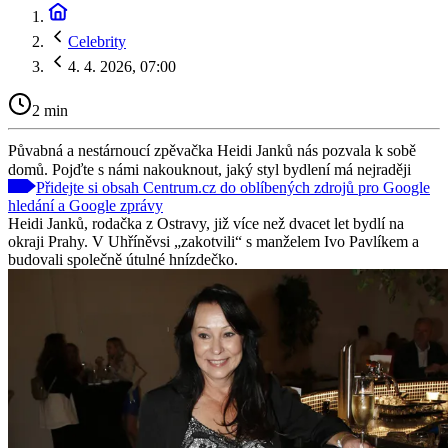
Celebrity
4. 4. 2026, 07:00
2 min
Půvabná a nestárnoucí zpěvačka Heidi Janků nás pozvala k sobě
domů. Pojďte s námi nakouknout, jaký styl bydlení má nejraději
Přidejte si obsah Centrum.cz do oblíbených zdrojů pro Google
hledání a Google zprávy
Heidi Janků, rodačka z Ostravy, již více než dvacet let bydlí na
okraji Prahy. V Uhříněvsi „zakotvili“ s manželem Ivo Pavlíkem a
budovali společně útulné hnízdečko.