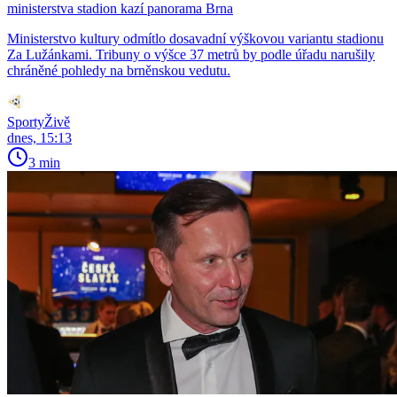
ministerstva stadion kazí panorama Brna
Ministerstvo kultury odmítlo dosavadní výškovou variantu stadionu
Za Lužánkami. Tribuny o výšce 37 metrů by podle úřadu narušily
chráněné pohledy na brněnskou vedutu.
SportyŽivě
dnes, 15:13
3 min