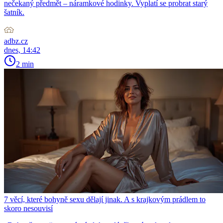
nečekaný předmět – náramkové hodinky. Vyplatí se probrat starý
šatník.
adbz.cz
dnes, 14:42
2 min
7 věcí, které bohyně sexu dělají jinak. A s krajkovým prádlem to
skoro nesouvisí