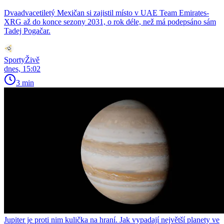
Dvaadvacetiletý Mexičan si zajistil místo v UAE Team Emirates-
XRG až do konce sezony 2031, o rok déle, než má podepsáno sám
Tadej Pogačar.
SportyŽivě
dnes, 15:02
3 min
Jupiter je proti nim kulička na hraní. Jak vypadají největší planety ve