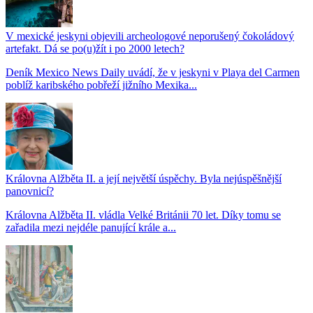
V mexické jeskyni objevili archeologové neporušený čokoládový
artefakt. Dá se po(u)žít i po 2000 letech?
Deník Mexico News Daily uvádí, že v jeskyni v Playa del Carmen
poblíž karibského pobřeží jižního Mexika...
Královna Alžběta II. a její největší úspěchy. Byla nejúspěšnější
panovnicí?
Královna Alžběta II. vládla Velké Británii 70 let. Díky tomu se
zařadila mezi nejdéle panující krále a...