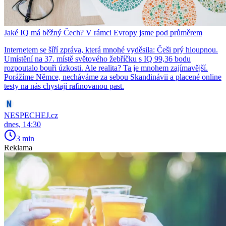
Jaké IQ má běžný Čech? V rámci Evropy jsme pod průměrem
Internetem se šíří zpráva, která mnohé vyděsila: Češi prý hloupnou.
Umístění na 37. místě světového žebříčku s IQ 99,36 bodu
rozpoutalo bouři úzkosti. Ale realita? Ta je mnohem zajímavější.
Porážíme Němce, necháváme za sebou Skandinávii a placené online
testy na nás chystají rafinovanou past.
NESPECHEJ.cz
dnes, 14:30
3 min
Reklama