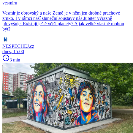
vesmíru
Vesmír je obrovský a naše Země je v něm jen drobné prachové
zrnko. I v rámci naší sluneční soustavy nás Jupiter výrazně
převyšuje. Existují ještě větší planety? A jak velké vlastně mohou
být?
NESPECHEJ.cz
dnes, 15:00
3 min