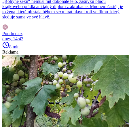
„Bohyně sexu“ nemusí mít dokonalé tělo, zásuvku plnou
krajkového prádla ani tajný diplom z akrobacie. Mnohem častěji je
to žena, která přestala během sexu hrát hlavní roli ve filmu, který
sleduje sama ve své hlavě.
Poudree.cz
dnes, 14:42
8 min
Reklama