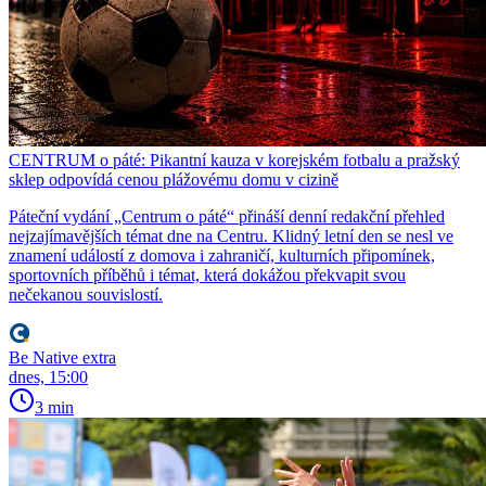
CENTRUM o páté: Pikantní kauza v korejském fotbalu a pražský
sklep odpovídá cenou plážovému domu v cizině
Páteční vydání „Centrum o páté“ přináší denní redakční přehled
nejzajímavějších témat dne na Centru. Klidný letní den se nesl ve
znamení událostí z domova i zahraničí, kulturních připomínek,
sportovních příběhů i témat, která dokážou překvapit svou
nečekanou souvislostí.
Be Native extra
dnes, 15:00
3 min