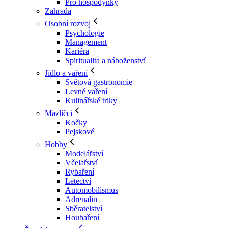
Pro hospodyňky
Zahrada
Osobní rozvoj
Psychologie
Management
Kariéra
Spiritualita a náboženství
Jídlo a vaření
Světová gastronomie
Levné vaření
Kulinářské triky
Mazlíčci
Kočky
Pejskové
Hobby
Modelářství
Včelařství
Rybaření
Letectví
Automobilismus
Adrenalin
Sběratelství
Houbaření