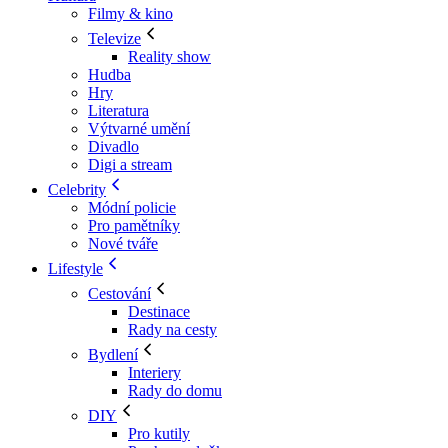
Filmy & kino
Televize
Reality show
Hudba
Hry
Literatura
Výtvarné umění
Divadlo
Digi a stream
Celebrity
Módní policie
Pro pamětníky
Nové tváře
Lifestyle
Cestování
Destinace
Rady na cesty
Bydlení
Interiery
Rady do domu
DIY
Pro kutily