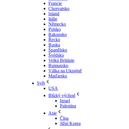
Francie
Chorvatsko
Island
Itálie
Německo
Polsko
Rakousko
Řecko
Rusko
Španělsko
Švédsko
Velká Británie
Rumunsko
Válka na Ukrajině
Maďarsko
Svět
USA
Blízký východ
Izrael
Palestina
Asie
Čína
Jižní Korea