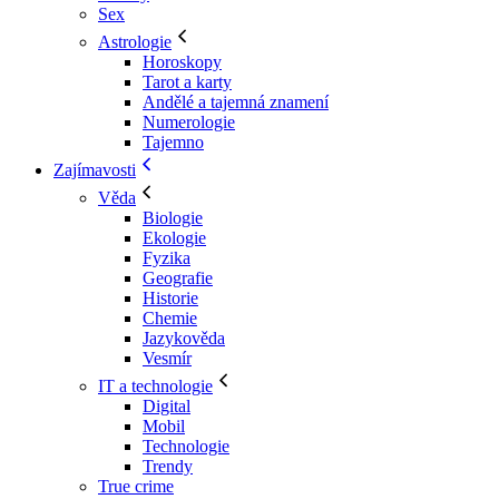
Sex
Astrologie
Horoskopy
Tarot a karty
Andělé a tajemná znamení
Numerologie
Tajemno
Zajímavosti
Věda
Biologie
Ekologie
Fyzika
Geografie
Historie
Chemie
Jazykověda
Vesmír
IT a technologie
Digital
Mobil
Technologie
Trendy
True crime