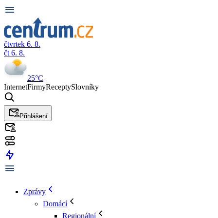
čtvrtek 6. 8.
čt 6. 8.
25°C
Internet
Firmy
Recepty
Slovníky
Přihlášení
Zprávy
Domácí
Regionální