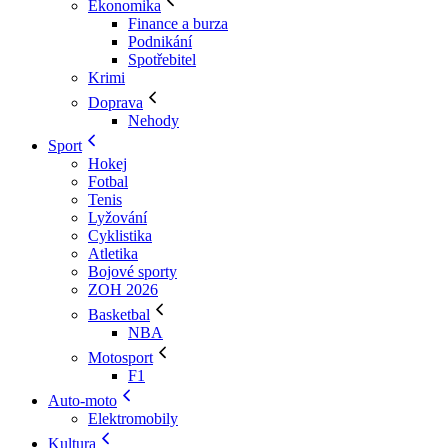
Ekonomika
Finance a burza
Podnikání
Spotřebitel
Krimi
Doprava
Nehody
Sport
Hokej
Fotbal
Tenis
Lyžování
Cyklistika
Atletika
Bojové sporty
ZOH 2026
Basketbal
NBA
Motosport
F1
Auto-moto
Elektromobily
Kultura