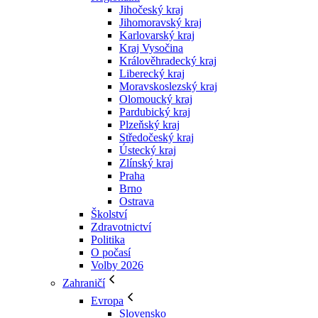
Jihočeský kraj
Jihomoravský kraj
Karlovarský kraj
Kraj Vysočina
Králověhradecký kraj
Liberecký kraj
Moravskoslezský kraj
Olomoucký kraj
Pardubický kraj
Plzeňský kraj
Středočeský kraj
Ústecký kraj
Zlínský kraj
Praha
Brno
Ostrava
Školství
Zdravotnictví
Politika
O počasí
Volby 2026
Zahraničí
Evropa
Slovensko