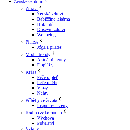
Ženské centrum
Zdraví
Ženské zdraví
Babiččina lékárna
Hubnutí
Duševní zdraví
Wellbeing
Fitness
Jóga a pilates
Módní trendy
Aktuální trendy
Doplňky
Krása
Péče o pleť
Péče o tělo
Vlasy
Nehty
Příběhy ze života
Inspirativní ženy
Rodina & komunita
Výchova
Přátelství
Vztahy