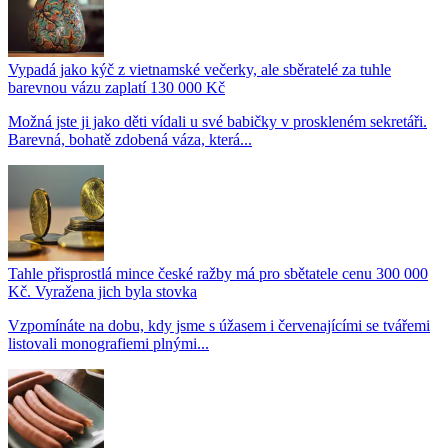
Vypadá jako kýč z vietnamské večerky, ale sběratelé za tuhle
barevnou vázu zaplatí 130 000 Kč
Možná jste ji jako děti vídali u své babičky v proskleném sekretáři.
Barevná, bohatě zdobená váza, která...
Tahle přisprostlá mince české ražby má pro sbětatele cenu 300 000
Kč. Vyražena jich byla stovka
Vzpomínáte na dobu, kdy jsme s úžasem i červenajícími se tvářemi
listovali monografiemi plnými...