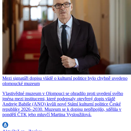
Mezi signatáři dopisu vládě o kulturní politice bylo chybně uvedeno
olomoucké muzeum
Vlastivědné muzeum v Olomouci se ohradilo proti uvedení svého
jména mezi institucemi, které podepsaly otevřený dopis vládě
Andreje Babiše (ANO) kvůli nové Státní kulturní politice České
republiky 2026–2030. Muzeum se k dopisu nepřipojilo, sdělila v
pondělí ČTK jeho mluvčí Martina Vysloužilová.