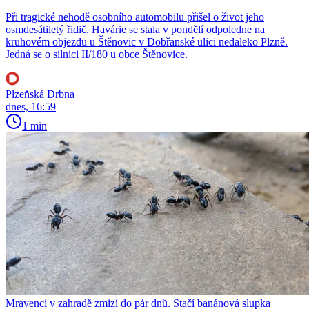
Při tragické nehodě osobního automobilu přišel o život jeho
osmdesátiletý řidič. Havárie se stala v pondělí odpoledne na
kruhovém objezdu u Štěnovic v Dobřanské ulici nedaleko Plzně.
Jedná se o silnici II/180 u obce Štěnovice.
Plzeňská Drbna
dnes, 16:59
1 min
Mravenci v zahradě zmizí do pár dnů. Stačí banánová slupka