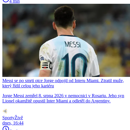
4 min
Messi se po smrti otce Jorge odpojil od Interu Miami. Ztratil muže,
který řídil celou jeho kariéru
Jorge Messi zemřel 8. srpna 2026 v nemocnici v Rosariu. Jeho syn
Lionel okamžitě opustil Inter Miami a odletěl do Argentiny.
SportyŽivě
dnes, 16:44