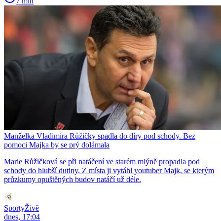
7 min
Manželka Vladimíra Růžičky spadla do díry pod schody. Bez
pomoci Majka by se prý dolámala
Marie Růžičková se při natáčení ve starém mlýně propadla pod
schody do hlubší dutiny. Z místa ji vytáhl youtuber Majk, se kterým
průzkumy opuštěných budov natáčí už déle.
SportyŽivě
dnes, 17:04