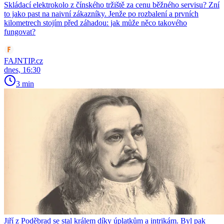
Skládací elektrokolo z čínského tržiště za cenu běžného servisu? Zní
to jako past na naivní zákazníky. Jenže po rozbalení a prvních
kilometrech stojím před záhadou: jak může něco takového
fungovat?
FAJNTIP.cz
dnes, 16:30
3 min
Jiří z Poděbrad se stal králem díky úplatkům a intrikám. Byl pak