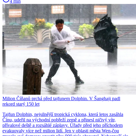
4 min
Milion Číňanů prchá před tajfunem Dolphin. V Šanghaji padl
rekord starý 150 let
Tajfun Dolphin, nejsilnější tropická cyklona, která letos zasáhla
Čínu, udeřil na východní pobřeží země a přinesl ničivý vítr,
přívalové deště a rozsáhlé záplavy. Úřady před jeho příchodem
evakuovaly více než milion lidí. Jen v oblasti města Wen-čou