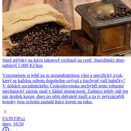
Staré mlýnky na kávu raketově vzrůstají na ceně. Starožitníci dnes
nabízejí 5 000 Kč/kus
Vzpomenete si ještě na tu nezaměnitelnou vůni a specifický zvuk,
který se každou sobotu dopoledne ozýval z kuchyně vaší babičky?
V dobách socialistického Československa nechyběl tento robustní
mechanický zázrak snad v žádné domácnosti. Zatímco tehdy stál jen
pár desítek korun, dnes po něm sběratelé touží a za ty nejvzácnější
kousky jsou ochotni zaplatit tisíce korun na ruku.
FAJNTIP.cz
dnes, 16:50