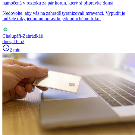
namočená v roztoku za pár korun, který si připravíte doma
Nedovolte, aby vás na zahradě tyranizovali mravenci. Vypudit je
můžete díky jednomu opravdu jednoduchému triku.
Chalupáři-Zahrádkáři
dnes, 16:52
2 min