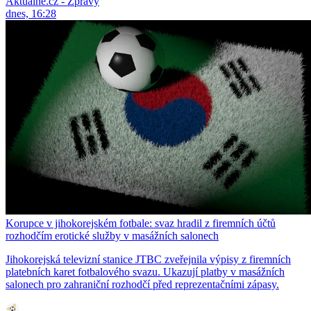
Aktuálně.cz - Zprávy
dnes, 16:28
Korupce v jihokorejském fotbale: svaz hradil z firemních účtů
rozhodčím erotické služby v masážních salonech
Jihokorejská televizní stanice JTBC zveřejnila výpisy z firemních
platebních karet fotbalového svazu. Ukazují platby v masážních
salonech pro zahraniční rozhodčí před reprezentačními zápasy.