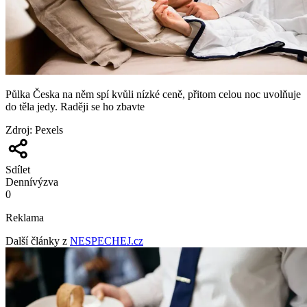
Půlka Česka na něm spí kvůli nízké ceně, přitom celou noc uvolňuje
do těla jedy. Raději se ho zbavte
Zdroj
:
Pexels
Sdílet
Denní
výzva
0
Reklama
Další články z
NESPECHEJ.cz