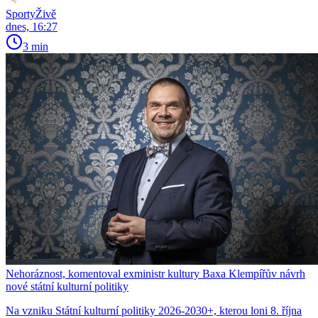
SportyŽivě
dnes, 16:27
3 min
Nehoráznost, komentoval exministr kultury Baxa Klempířův návrh
nové státní kulturní politiky
Na vzniku Státní kulturní politiky 2026-2030+, kterou loni 8. října