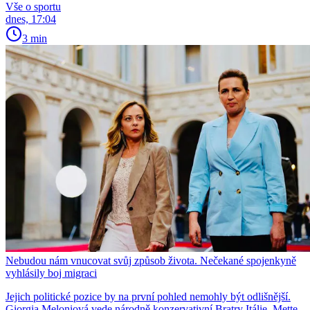
Vše o sportu
dnes, 17:04
3 min
Nebudou nám vnucovat svůj způsob života. Nečekané spojenkyně
vyhlásily boj migraci
Jejich politické pozice by na první pohled nemohly být odlišnější.
Giorgia Meloniová vede národně konzervativní Bratry Itálie, Mette