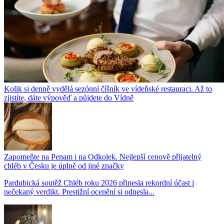
Kolik si denně vydělá sezónní číšník ve vídeňské restauraci. Až to
zjistíte, dáte výpověď a půjdete do Vídně
Zapomeňte na Penam i na Odkolek. Nejlepší cenově přijatelný
chléb v Česku je úplně od jiné značky
Pardubická soutěž Chléb roku 2026 přinesla rekordní účast i
nečekaný verdikt. Prestižní ocenění si odnesla...