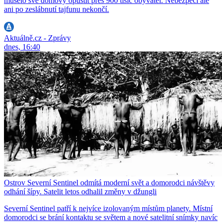
muselo své domovy opustit přes 900 tisíc obyvatel. Nebezpečí ale
ani po zeslábnutí tajfunu nekončí.
Aktuálně.cz - Zprávy
dnes, 16:40
Ostrov Severní Sentinel odmítá moderní svět a domorodci návštěvy
odhání šípy. Satelit letos odhalil změny v džungli
Severní Sentinel patří k nejvíce izolovaným místům planety. Místní
domorodci se brání kontaktu se světem a nové satelitní snímky navíc