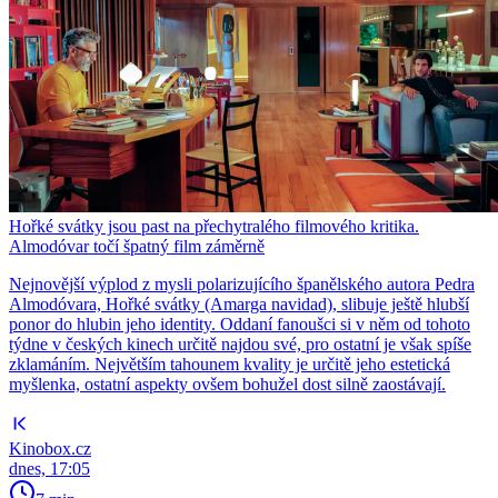
Hořké svátky jsou past na přechytralého filmového kritika.
Almodóvar točí špatný film záměrně
Nejnovější výplod z mysli polarizujícího španělského autora Pedra
Almodóvara, Hořké svátky (Amarga navidad), slibuje ještě hlubší
ponor do hlubin jeho identity. Oddaní fanoušci si v něm od tohoto
týdne v českých kinech určitě najdou své, pro ostatní je však spíše
zklamáním. Největším tahounem kvality je určitě jeho estetická
myšlenka, ostatní aspekty ovšem bohužel dost silně zaostávají.
Kinobox.cz
dnes, 17:05