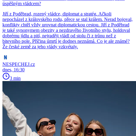
úspěšným vládcem?
Jiří z Poděbrad, rozený vládce, diplomat a stratég. Ačkoli
nepocházel z královského rodu, přece se stal králem. Nerad bojoval,
konflikty chtěl vždy urovnat diplomatickou cestou. Jiří z Poděbrad
je také synonymem obezity a nezdravého životního stylu, holdoval
dobrému jídlu a pití, nejraději vládl od stolu či z trůnu než z
bitevního pole. Příčina úmrtí je dodnes neznámá. Co je ale známé?
Že české země za jeho vlády vzkvétaly.
NESPECHEJ.cz
dnes, 16:30
3 min