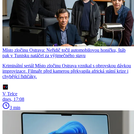
Místo zločinu Ostrava: Neřidič točil automobilovou honičku, štáb
pak v Tunisku natáčel za výjimečného stavu
Kriminální seriál Místo zločinu Ostrava vznikal s obrovskou dávkou
improvizace. Filmaře před kamerou překvapila africká státní krize i
chybějící řidičáky.
V Telce
dnes, 17:08
3 min