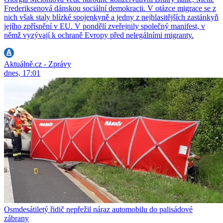
Frederiksenová dánskou sociální demokracii. V otázce migrace se z
nich však staly blízké spojenkyně a jedny z nejhlasitějších zastánkyň
jejího zpřísnění v EU. V pondělí zveřejnily společný manifest, v
němž vyzývají k ochraně Evropy před nelegálními migranty.
Aktuálně.cz - Zprávy
dnes, 17:01
Osmdesátiletý řidič nepřežil náraz automobilu do palisádové
zábrany