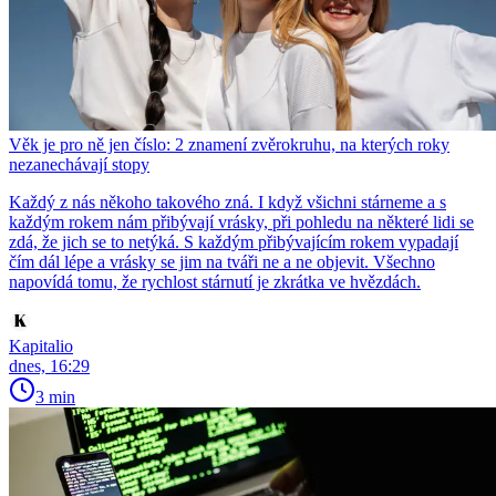
Věk je pro ně jen číslo: 2 znamení zvěrokruhu, na kterých roky
nezanechávají stopy
Každý z nás někoho takového zná. I když všichni stárneme a s
každým rokem nám přibývají vrásky, při pohledu na některé lidi se
zdá, že jich se to netýká. S každým přibývajícím rokem vypadají
čím dál lépe a vrásky se jim na tváři ne a ne objevit. Všechno
napovídá tomu, že rychlost stárnutí je zkrátka ve hvězdách.
Kapitalio
dnes, 16:29
3 min