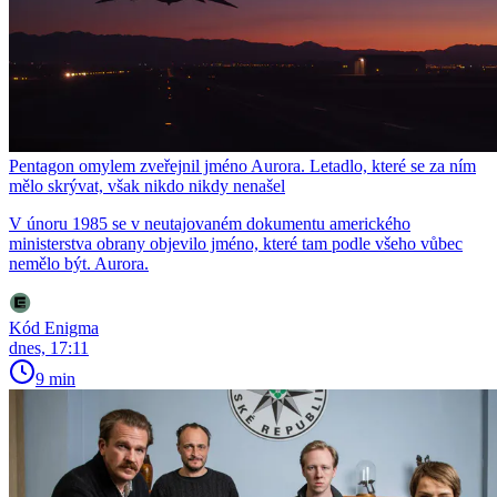
Pentagon omylem zveřejnil jméno Aurora. Letadlo, které se za ním
mělo skrývat, však nikdo nikdy nenašel
V únoru 1985 se v neutajovaném dokumentu amerického
ministerstva obrany objevilo jméno, které tam podle všeho vůbec
nemělo být. Aurora.
Kód Enigma
dnes, 17:11
9 min