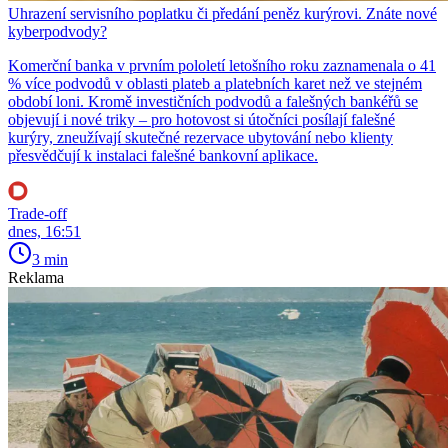
Uhrazení servisního poplatku či předání peněz kurýrovi. Znáte nové
kyberpodvody?
Komerční banka v prvním pololetí letošního roku zaznamenala o 41
% více podvodů v oblasti plateb a platebních karet než ve stejném
období loni. Kromě investičních podvodů a falešných bankéřů se
objevují i nové triky – pro hotovost si útočníci posílají falešné
kurýry, zneužívají skutečné rezervace ubytování nebo klienty
přesvědčují k instalaci falešné bankovní aplikace.
Trade-off
dnes, 16:51
3 min
Reklama