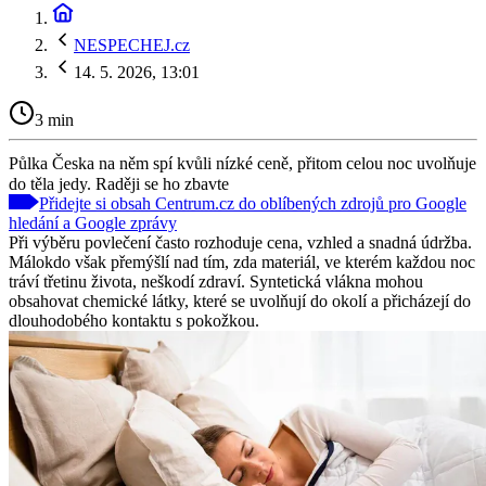
NESPECHEJ.cz
14. 5. 2026, 13:01
3 min
Půlka Česka na něm spí kvůli nízké ceně, přitom celou noc uvolňuje
do těla jedy. Raději se ho zbavte
Přidejte si obsah Centrum.cz do oblíbených zdrojů pro Google
hledání a Google zprávy
Při výběru povlečení často rozhoduje cena, vzhled a snadná údržba.
Málokdo však přemýšlí nad tím, zda materiál, ve kterém každou noc
tráví třetinu života, neškodí zdraví. Syntetická vlákna mohou
obsahovat chemické látky, které se uvolňují do okolí a přicházejí do
dlouhodobého kontaktu s pokožkou.