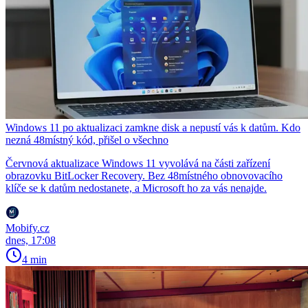
Windows 11 po aktualizaci zamkne disk a nepustí vás k datům. Kdo
nezná 48místný kód, přišel o všechno
Červnová aktualizace Windows 11 vyvolává na části zařízení
obrazovku BitLocker Recovery. Bez 48místného obnovovacího
klíče se k datům nedostanete, a Microsoft ho za vás nenajde.
Mobify.cz
dnes, 17:08
4 min