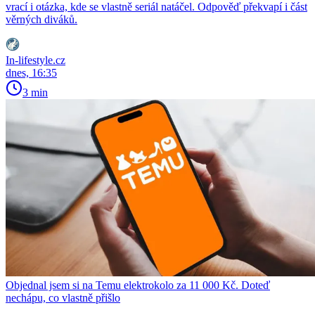
vrací i otázka, kde se vlastně seriál natáčel. Odpověď překvapí i část
věrných diváků.
In-lifestyle.cz
dnes, 16:35
3 min
Objednal jsem si na Temu elektrokolo za 11 000 Kč. Doteď
nechápu, co vlastně přišlo