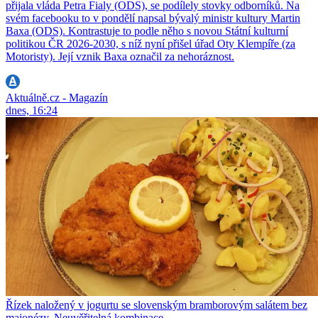
přijala vláda Petra Fialy (ODS), se podílely stovky odborníků. Na
svém facebooku to v pondělí napsal bývalý ministr kultury Martin
Baxa (ODS). Kontrastuje to podle něho s novou Státní kulturní
politikou ČR 2026-2030, s níž nyní přišel úřad Oty Klempíře (za
Motoristy). Její vznik Baxa označil za nehoráznost.
Aktuálně.cz - Magazín
dnes, 16:24
Řízek naložený v jogurtu se slovenským bramborovým salátem bez
majonézy. Neuvěřitelná kombinace