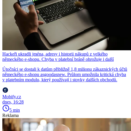
Hackeři ukradli jména, adresy i historii nákupů z velkého
německého e-shopu. Chyba v platební bráně ohrožuje i další
Útočníci se dostali k datům přibližně 1,8 milionu zákaznických účtů
německého e-shopu asgoodasnew. Průlom umožnila kritická chyba
v platebním modulu, který používají i stovky dalších obchodů.
Mobify.cz
dnes, 16:28
5 min
Reklama