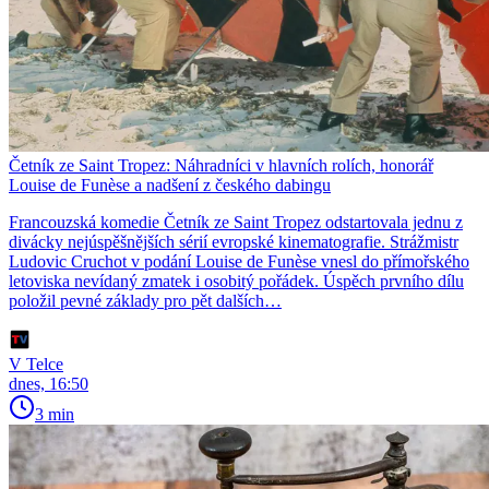
Četník ze Saint Tropez: Náhradníci v hlavních rolích, honorář
Louise de Funèse a nadšení z českého dabingu
Francouzská komedie Četník ze Saint Tropez odstartovala jednu z
divácky nejúspěšnějších sérií evropské kinematografie. Strážmistr
Ludovic Cruchot v podání Louise de Funèse vnesl do přímořského
letoviska nevídaný zmatek i osobitý pořádek. Úspěch prvního dílu
položil pevné základy pro pět dalších…
V Telce
dnes, 16:50
3 min