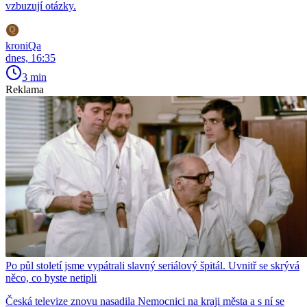
vzbuzují otázky.
kroniQa
dnes, 16:35
3 min
Reklama
Po půl století jsme vypátrali slavný seriálový špitál. Uvnitř se skrývá
něco, co byste netipli
Česká televize znovu nasadila Nemocnici na kraji města a s ní se