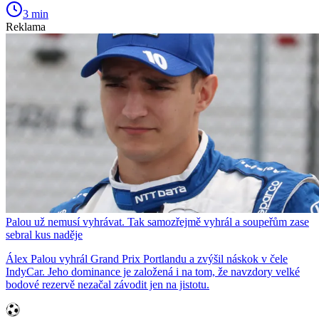
3 min
Reklama
Palou už nemusí vyhrávat. Tak samozřejmě vyhrál a soupeřům zase
sebral kus naděje
Álex Palou vyhrál Grand Prix Portlandu a zvýšil náskok v čele
IndyCar. Jeho dominance je založená i na tom, že navzdory velké
bodové rezervě nezačal závodit jen na jistotu.