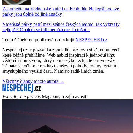
Zapomeňte na Vodňanské kuře i na Krahulík. Nejlepší poctivé
párky jsou úplně od jiné značky
Vídeňské párky patří mezi stálice českých lednic. Jak vybrat ty
nejlepší? Obalem se řídit nemůžeme. Letošní...
Tento článek byl publikován ze zdrojů
NESPECHEJ.cz
Nespechej.cz je pozvánka zpomalit – a znovu si všimnout věcí,
které běžně přehlížíme. Web nabízí inspiraci k jednoduššímu,
vědomějšímu životu, který není o výkonech, ale o rovnováze.
Témata se točí kolem zdraví, duševní pohody, rodiny, vztahů i
smysluplného využití času. Namísto radikálních změn...
Všechny články tohoto autora →
Vybrali jsme pro vás
Magazíny a zajímavosti