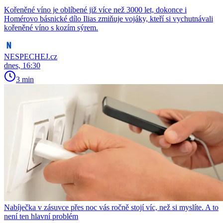
Kořeněné víno je oblíbené již více než 3000 let, dokonce i
Homérovo básnické dílo Ilias zmiňuje vojáky, kteří si vychutnávali
kořeněné víno s kozím sýrem.
NESPECHEJ.cz
dnes, 16:30
3 min
Nabíječka v zásuvce přes noc vás ročně stojí víc, než si myslíte. A to
není ten hlavní problém