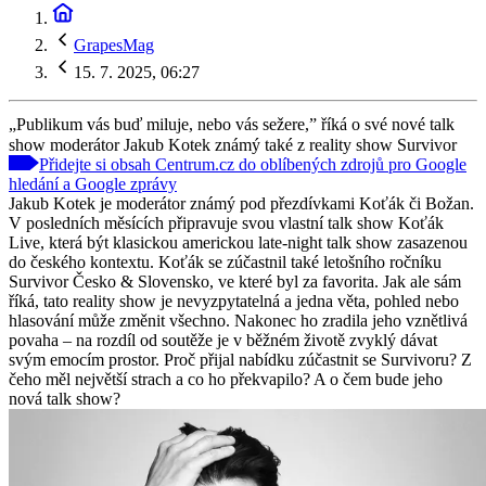
GrapesMag
15. 7. 2025, 06:27
„Publikum vás buď miluje, nebo vás sežere,” říká o své nové talk
show moderátor Jakub Kotek známý také z reality show Survivor
Přidejte si obsah Centrum.cz do oblíbených zdrojů pro Google
hledání a Google zprávy
Jakub Kotek je moderátor známý pod přezdívkami Koťák či Božan.
V posledních měsících připravuje svou vlastní talk show Koťák
Live, která být klasickou americkou late-night talk show zasazenou
do českého kontextu. Koťák se zúčastnil také letošního ročníku
Survivor Česko & Slovensko, ve které byl za favorita. Jak ale sám
říká, tato reality show je nevyzpytatelná a jedna věta, pohled nebo
hlasování může změnit všechno. Nakonec ho zradila jeho vznětlivá
povaha – na rozdíl od soutěže je v běžném životě zvyklý dávat
svým emocím prostor. Proč přijal nabídku zúčastnit se Survivoru? Z
čeho měl největší strach a co ho překvapilo? A o čem bude jeho
nová talk show?