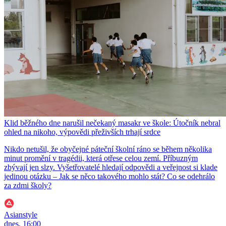
Klid běžného dne narušil nečekaný masakr ve škole: Útočník nebral
ohled na nikoho, výpovědi přeživších trhají srdce
Nikdo netušil, že obyčejné páteční školní ráno se během několika
minut promění v tragédii, která otřese celou zemí. Příbuzným
zbývají jen slzy. Vyšetřovatelé hledají odpovědi a veřejnost si klade
jedinou otázku – Jak se něco takového mohlo stát? Co se odehrálo
za zdmi školy?
Asianstyle
dnes, 16:00