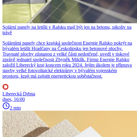
Solární panely na letišti v Ralsku mají být jen na betonu, nikoliv na
trávě
Solárními panely chce krajská společnost Energie Ralsko pokrýt na
bývalém letišti Hradčany na Českolipsku jen betonové plochy.
Travnaté plochy zůstanou z velké části nedotčené, uvedl v tiskové
zprávě jednatel společnosti Zbyněk Miklík. Firmu Energie Ralsko
založil Liberecký kraj koncem roku 2024. Jejím úkolem je příprava
stavby velké fotovoltaické elektrárny v bývalém vojenském
prostoru, kraji má zajistit energetickou soběstačnost.
Liberecká Drbna
dnes, 16:00
2 min