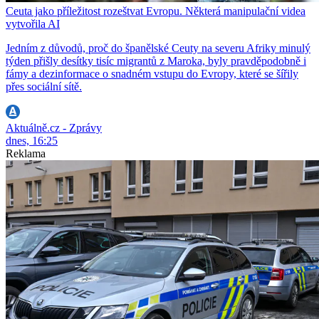
Ceuta jako příležitost rozeštvat Evropu. Některá manipulační videa
vytvořila AI
Jedním z důvodů, proč do španělské Ceuty na severu Afriky minulý
týden přišly desítky tisíc migrantů z Maroka, byly pravděpodobně i
fámy a dezinformace o snadném vstupu do Evropy, které se šířily
přes sociální sítě.
Aktuálně.cz - Zprávy
dnes, 16:25
Reklama