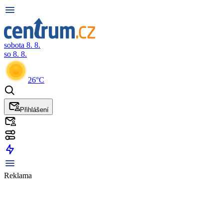
sobota 8. 8.
so 8. 8.
26°C
Přihlášení
Reklama