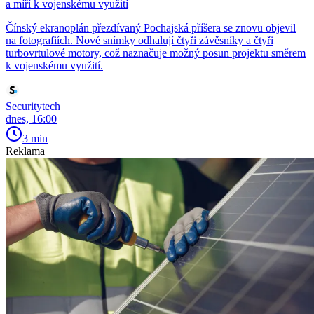
a míří k vojenskému využití
Čínský ekranoplán přezdívaný Pochajská příšera se znovu objevil
na fotografiích. Nové snímky odhalují čtyři závěsníky a čtyři
turbovrtulové motory, což naznačuje možný posun projektu směrem
k vojenskému využití.
Securitytech
dnes, 16:00
3 min
Reklama