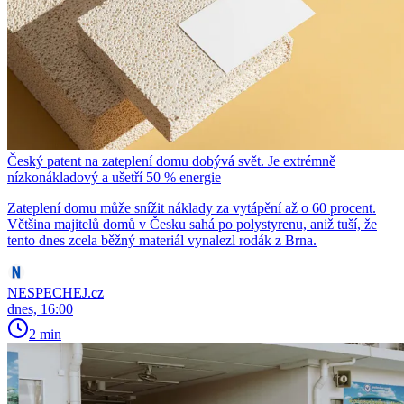
Český patent na zateplení domu dobývá svět. Je extrémně
nízkonákladový a ušetří 50 % energie
Zateplení domu může snížit náklady za vytápění až o 60 procent.
Většina majitelů domů v Česku sahá po polystyrenu, aniž tuší, že
tento dnes zcela běžný materiál vynalezl rodák z Brna.
NESPECHEJ.cz
dnes, 16:00
2 min