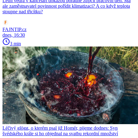
Letní vedra v kanceláři dokážou pořádně ztrpčit pracovní den. Má
ale zaměstnavatel povinnost pořídit klimatizaci? A co když teplota
stoupne nad třicítku?
FAJNTIP.cz
dnes, 16:30
3 min
Léčivý glögg, o kterém psal již Homér, pijeme dodnes: Syn
švédského krále si ho objednal na svatbu rekordní množství