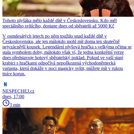
Tohoto plyšáka mělo každé dítě v Československu. Kdo měl
speciálního svítícího, dostane dnes od sběratelů až 5000 Kč
V osmdesátých letech po něm toužilo snad každé dítě v
Československu, ale jen málokdo mohl mít doma ten skutečně
nejvzácnější kousek. Legendární plyšová hračka s velkýma očima se
stala symbolem doby, málokdo však ví, že jedna konkrétní verze
dnes představuje hotový sběratelský poklad. Pokud ve vaší staré
krabici s hračkami odpočívá nepoškozená východoněmecká
varianta, která dokáže v noci magicky svítit, můžete mít v rukou
tisíce korun.
NESPECHEJ.cz
dnes, 17:00
3 min