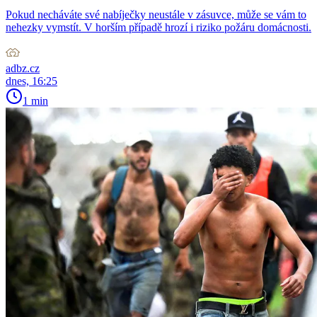
Pokud necháváte své nabíječky neustále v zásuvce, může se vám to
nehezky vymstít. V horším případě hrozí i riziko požáru domácnosti.
adbz.cz
dnes, 16:25
1 min