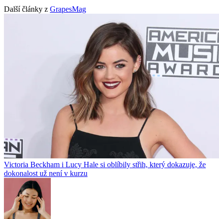
Další články z
GrapesMag
Victoria Beckham i Lucy Hale si oblíbily střih, který dokazuje, že
dokonalost už není v kurzu