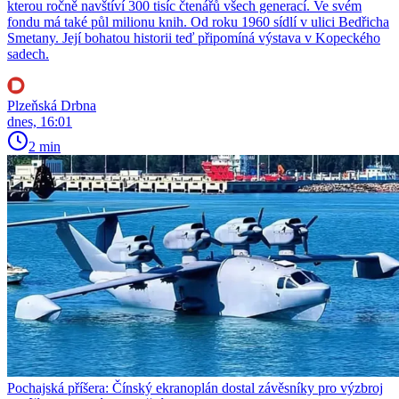
kterou ročně navštíví 300 tisíc čtenářů všech generací. Ve svém
fondu má také půl milionu knih. Od roku 1960 sídlí v ulici Bedřicha
Smetany. Její bohatou historii teď připomíná výstava v Kopeckého
sadech.
Plzeňská Drbna
dnes, 16:01
2 min
Pochajská příšera: Čínský ekranoplán dostal závěsníky pro výzbroj