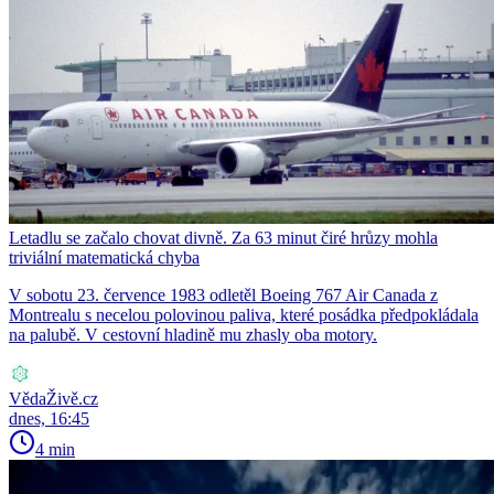
Letadlu se začalo chovat divně. Za 63 minut čiré hrůzy mohla
triviální matematická chyba
V sobotu 23. července 1983 odletěl Boeing 767 Air Canada z
Montrealu s necelou polovinou paliva, které posádka předpokládala
na palubě. V cestovní hladině mu zhasly oba motory.
VědaŽivě.cz
dnes, 16:45
4 min