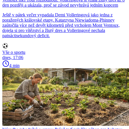
den později a ukázala, proč se závod nevyhrává jedním kopcem
Ještě v pátek večer vypadala Demi Volleringová jako jedna z
poražených královské etapy. Katarzyna Niewiadoma-Phinney
zaútočila více než devět kilometrů před vrcholem Mont Ventoux,
dojela si pro vítězství a žlutý dres a Volleringové nechala
patnáctisekundový deficit.
Vše o sportu
dnes, 17:06
4 min