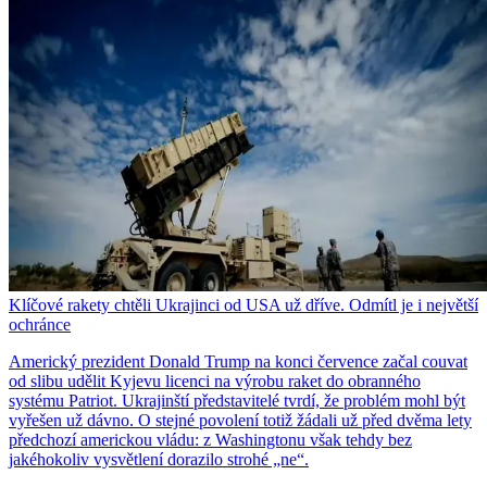
Klíčové rakety chtěli Ukrajinci od USA už dříve. Odmítl je i největší
ochránce
Americký prezident Donald Trump na konci července začal couvat
od slibu udělit Kyjevu licenci na výrobu raket do obranného
systému Patriot. Ukrajinští představitelé tvrdí, že problém mohl být
vyřešen už dávno. O stejné povolení totiž žádali už před dvěma lety
předchozí americkou vládu: z Washingtonu však tehdy bez
jakéhokoliv vysvětlení dorazilo strohé „ne“.