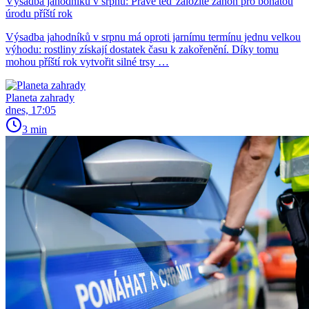
Výsadba jahodníků v srpnu: Právě teď založíte záhon pro bohatou
úrodu příští rok
Výsadba jahodníků v srpnu má oproti jarnímu termínu jednu velkou
výhodu: rostliny získají dostatek času k zakořenění. Díky tomu
mohou příští rok vytvořit silné trsy …
Planeta zahrady
dnes, 17:05
3 min