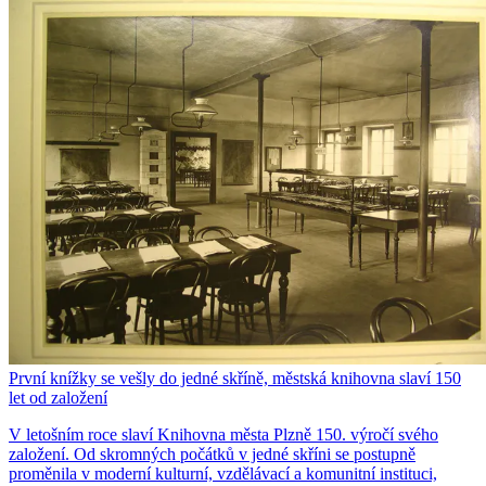
První knížky se vešly do jedné skříně, městská knihovna slaví 150
let od založení
V letošním roce slaví Knihovna města Plzně 150. výročí svého
založení. Od skromných počátků v jedné skříni se postupně
proměnila v moderní kulturní, vzdělávací a komunitní instituci,