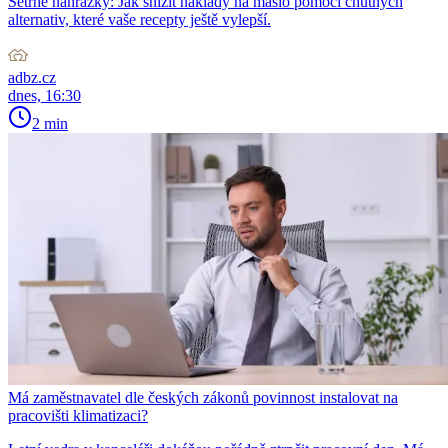
Šetrné náhražky: Jak snížit náklady na máslo pomocí chutných
alternativ, které vaše recepty ještě vylepší.
adbz.cz
dnes, 16:30
2 min
Má zaměstnavatel dle českých zákonů povinnost instalovat na
pracovišti klimatizaci?