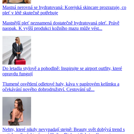
Mastná nerovná se hydratovaná: Korejská skincare prozrazuje, co
pleť v létě skutečně potřebuje
Mastnější pleť neznamená dostatečně hydratovaná pleť. Právě
naopak. K vyšší produkci kožního mazu může vést...
Do letadla stylově a pohodlně: Inspirujte se airport outfity, které
opravdu fungují
Tlumené osvětlení odletové haly, káva v papírovém kelímku a
očekávání nového dobrodružství. Cestování už...
Nehty, které nikdy nevypadají stejně: Beauty svět dobývá trend s