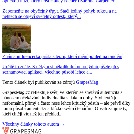
optickou iluzí, který nosí Hailey Bieber i Sabrina Carpenter
Zapomeňte na obyčejný třpyt. Stačí jediný pohyb rukou a na
nehtech se objeví světelný odlesk, který...
Známá influencerka přišla s teorií, která mění pohled na randění
Určitě to znáte. S někým si několik dní nebo týdnů píšete přes
seznamovací aplikaci, všechno působí lehce a...
Tento článek byl publikován ze zdrojů
GrapesMag
GrapesMag.cz reflektuje svět, ve kterém se střetává autenticita s
nánosem očekávání, individualita s tlakem doby. Styl textů je
neformální, přímý a často nese lehce kritický odstín – ale právě díky
tomu působí autenticky a blízko svým čtenářům. Obsah zaujme ty,
kteří chtějí víc než jen přehled...
Všechny články tohoto autora →