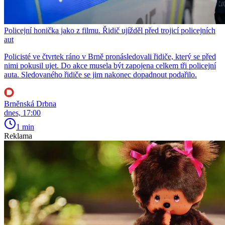
Policejní honička jako z filmu. Řidič ujížděl před trojicí policejních
aut
Policisté ve čtvrtek ráno v Brně pronásledovali řidiče, který se před
nimi pokusil ujet. Do akce musela být zapojena celkem tři policejní
auta. Sledovaného řidiče se jim nakonec dopadnout podařilo.
Brněnská Drbna
dnes, 17:00
1 min
Reklama