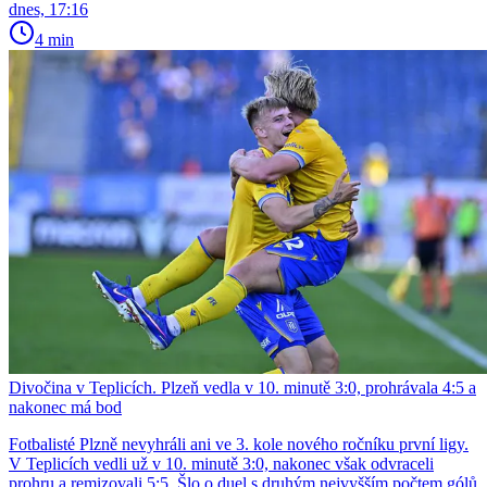
dnes, 17:16
4 min
Divočina v Teplicích. Plzeň vedla v 10. minutě 3:0, prohrávala 4:5 a
nakonec má bod
Fotbalisté Plzně nevyhráli ani ve 3. kole nového ročníku první ligy.
V Teplicích vedli už v 10. minutě 3:0, nakonec však odvraceli
prohru a remizovali 5:5. Šlo o duel s druhým nejvyšším počtem gólů