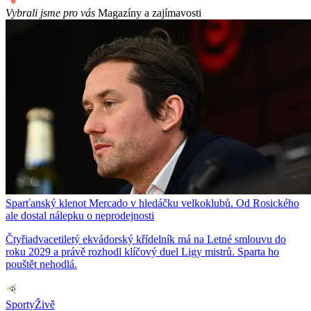
Vybrali jsme pro vás
Magazíny a zajímavosti
Sparťanský klenot Mercado v hledáčku velkoklubů. Od Rosického
ale dostal nálepku o neprodejnosti
Čtyřiadvacetiletý ekvádorský křídelník má na Letné smlouvu do
roku 2029 a právě rozhodl klíčový duel Ligy mistrů. Sparta ho
pouštět nehodlá.
SportyŽivě