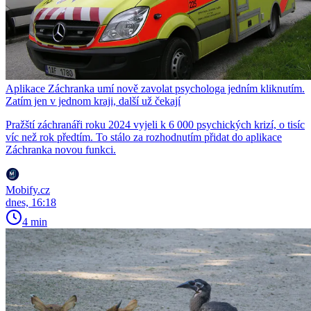
Aplikace Záchranka umí nově zavolat psychologa jedním kliknutím.
Zatím jen v jednom kraji, další už čekají
Pražští záchranáři roku 2024 vyjeli k 6 000 psychických krizí, o tisíc
víc než rok předtím. To stálo za rozhodnutím přidat do aplikace
Záchranka novou funkci.
Mobify.cz
dnes, 16:18
4 min