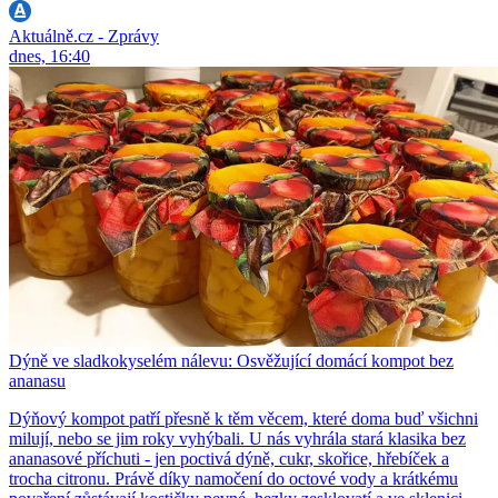
Aktuálně.cz - Zprávy
dnes, 16:40
Dýně ve sladkokyselém nálevu: Osvěžující domácí kompot bez
ananasu
Dýňový kompot patří přesně k těm věcem, které doma buď všichni
milují, nebo se jim roky vyhýbali. U nás vyhrála stará klasika bez
ananasové příchuti - jen poctivá dýně, cukr, skořice, hřebíček a
trocha citronu. Právě díky namočení do octové vody a krátkému