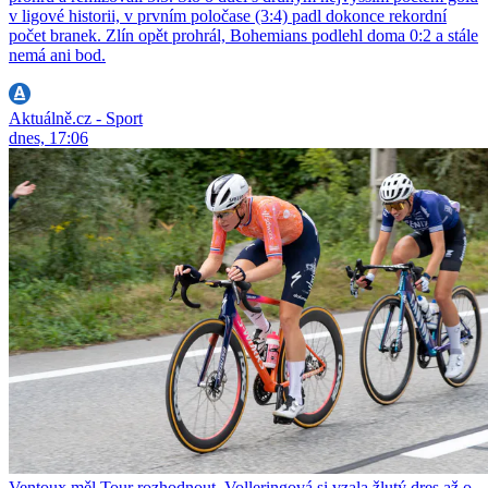
v ligové historii, v prvním poločase (3:4) padl dokonce rekordní
počet branek. Zlín opět prohrál, Bohemians podlehl doma 0:2 a stále
nemá ani bod.
Aktuálně.cz - Sport
dnes, 17:06
Ventoux měl Tour rozhodnout. Volleringová si vzala žlutý dres až o