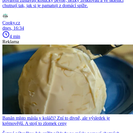
povaření zůstávají kostičky pevné, hezky zesklovatí a ve sklenici
chutnají tak, jak si je pamatuji z domácí spíže.
Cooky.cz
dnes, 16:34
4 min
Reklama
Banán místo másla v koláči? Zní to divně, ale výsledek je
krémovější. A stojí to zlomek ceny