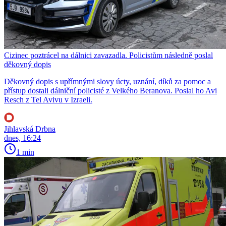
Cizinec poztrácel na dálnici zavazadla. Policistům následně poslal
děkovný dopis
Děkovný dopis s upřímnými slovy úcty, uznání, díků za pomoc a
přístup dostali dálniční policisté z Velkého Beranova. Poslal ho Avi
Resch z Tel Avivu v Izraeli.
Jihlavská Drbna
dnes, 16:24
1 min