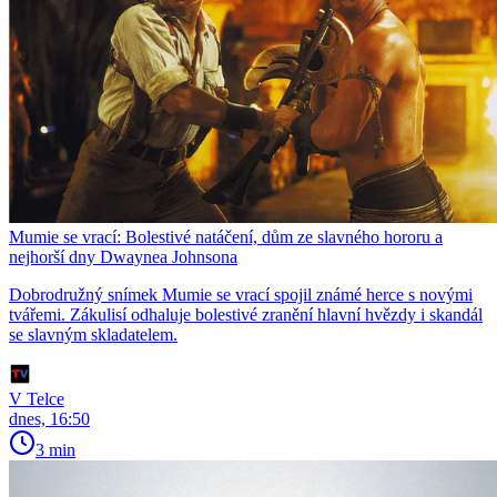
Mumie se vrací: Bolestivé natáčení, dům ze slavného hororu a
nejhorší dny Dwaynea Johnsona
Dobrodružný snímek Mumie se vrací spojil známé herce s novými
tvářemi. Zákulisí odhaluje bolestivé zranění hlavní hvězdy i skandál
se slavným skladatelem.
V Telce
dnes, 16:50
3 min