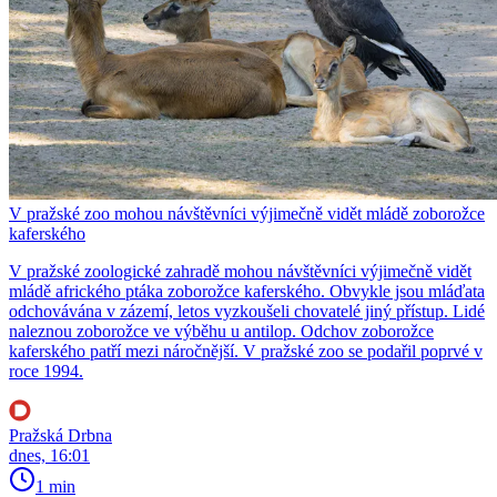
V pražské zoo mohou návštěvníci výjimečně vidět mládě zoborožce
kaferského
V pražské zoologické zahradě mohou návštěvníci výjimečně vidět
mládě afrického ptáka zoborožce kaferského. Obvykle jsou mláďata
odchovávána v zázemí, letos vyzkoušeli chovatelé jiný přístup. Lidé
naleznou zoborožce ve výběhu u antilop. Odchov zoborožce
kaferského patří mezi náročnější. V pražské zoo se podařil poprvé v
roce 1994.
Pražská Drbna
dnes, 16:01
1 min