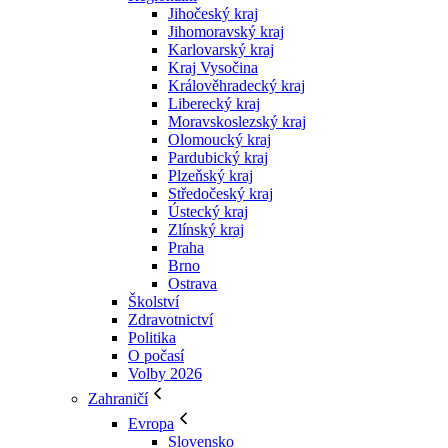
Jihočeský kraj
Jihomoravský kraj
Karlovarský kraj
Kraj Vysočina
Králověhradecký kraj
Liberecký kraj
Moravskoslezský kraj
Olomoucký kraj
Pardubický kraj
Plzeňský kraj
Středočeský kraj
Ústecký kraj
Zlínský kraj
Praha
Brno
Ostrava
Školství
Zdravotnictví
Politika
O počasí
Volby 2026
Zahraničí
Evropa
Slovensko