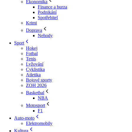
Ekonomika
Finance a burza
Podnikání
Spotřebitel
Krimi
Doprava
Nehody
Sport
Hokej
Fotbal
Tenis
Lyžování
Cyklistika
Atletika
Bojové sporty
ZOH 2026
Basketbal
NBA
Motosport
F1
Auto-moto
Elektromobily
Kultura