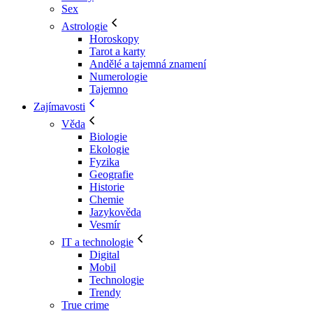
Sex
Astrologie
Horoskopy
Tarot a karty
Andělé a tajemná znamení
Numerologie
Tajemno
Zajímavosti
Věda
Biologie
Ekologie
Fyzika
Geografie
Historie
Chemie
Jazykověda
Vesmír
IT a technologie
Digital
Mobil
Technologie
Trendy
True crime