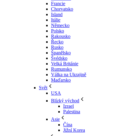
Francie
Chorvatsko
Island
Itálie
Německo
Polsko
Rakousko
Řecko
Rusko
Španělsko
Švédsko
Velká Británie
Rumunsko
Válka na Ukrajině
Maďarsko
Svět
USA
Blízký východ
Izrael
Palestina
Asie
Čína
Jižní Korea