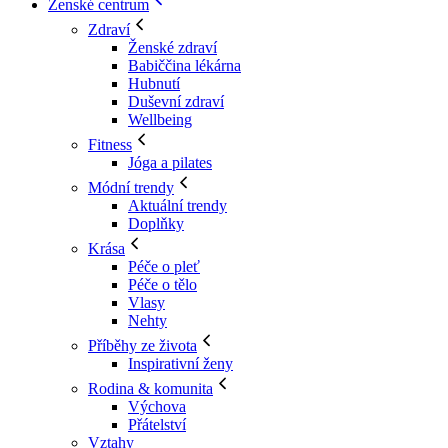
Ženské centrum
Zdraví
Ženské zdraví
Babiččina lékárna
Hubnutí
Duševní zdraví
Wellbeing
Fitness
Jóga a pilates
Módní trendy
Aktuální trendy
Doplňky
Krása
Péče o pleť
Péče o tělo
Vlasy
Nehty
Příběhy ze života
Inspirativní ženy
Rodina & komunita
Výchova
Přátelství
Vztahy