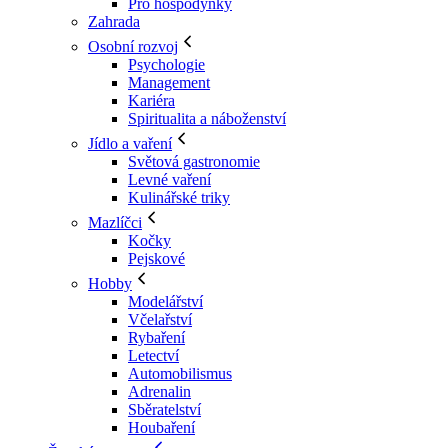
Pro hospodyňky
Zahrada
Osobní rozvoj
Psychologie
Management
Kariéra
Spiritualita a náboženství
Jídlo a vaření
Světová gastronomie
Levné vaření
Kulinářské triky
Mazlíčci
Kočky
Pejskové
Hobby
Modelářství
Včelařství
Rybaření
Letectví
Automobilismus
Adrenalin
Sběratelství
Houbaření