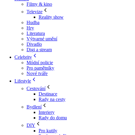
Filmy & kino
Televize
Reality show
Hudba
Hry
Literatura
Výtvarné umění
Divadlo
Digi a stream
Celebrity
Módní policie
Pro pamětníky
Nové tváře
Lifestyle
Cestování
Destinace
Rady na cesty
Bydlení
Interiery
Rady do domu
DIY
Pro kutily