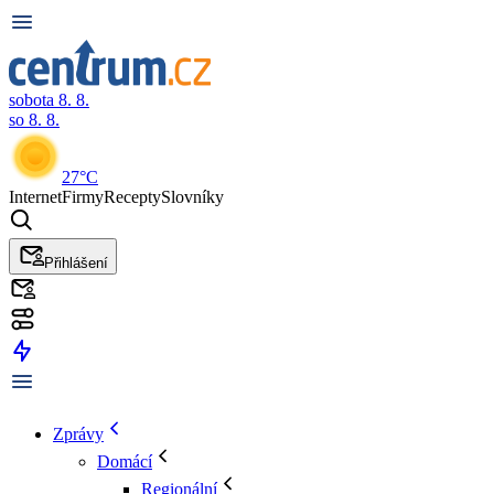
sobota 8. 8.
so 8. 8.
27°C
Internet
Firmy
Recepty
Slovníky
Přihlášení
Zprávy
Domácí
Regionální