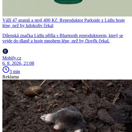
Váží 47 gramů a stojí 400 Kč. Reproduktor Parkside z Lidlu hraje
lépe, než by kdokoliv čekal
Dílenská značka Lidlu přišla s Bluetooth reproduktorem, který se
vejde do dlaně a hraje mnohem lépe, než by člověk čekal.
Mobify.cz
6. 8. 2026, 21:08
3 min
Reklama