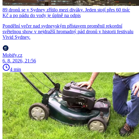
89 dronů se v Sydney zřítilo mezi diváky. Jeden stojí přes 60 tisíc
Kč a po pádu do vody je úplně na odpis
Pondělní večer nad sydneyským přístavem proměnil rekordní
světelnou show v nejdražší hromadný pád dronů v historii festivalu
Vivid Sydney.
Mobify.cz
6. 8. 2026, 21:56
4 min