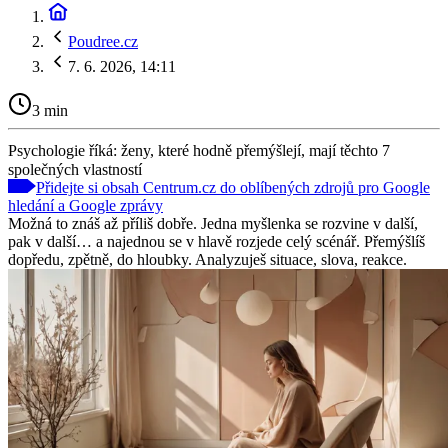
Poudree.cz
7. 6. 2026, 14:11
3 min
Psychologie říká: ženy, které hodně přemýšlejí, mají těchto 7
společných vlastností
Přidejte si obsah Centrum.cz do oblíbených zdrojů pro Google
hledání a Google zprávy
Možná to znáš až příliš dobře. Jedna myšlenka se rozvine v další,
pak v další… a najednou se v hlavě rozjede celý scénář. Přemýšlíš
dopředu, zpětně, do hloubky. Analyzuješ situace, slova, reakce.