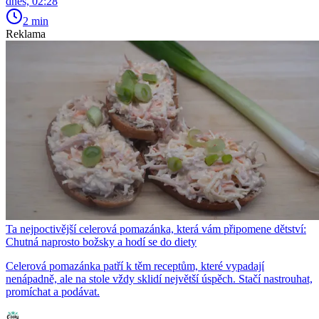
dnes, 02:28
2 min
Reklama
Ta nejpoctivější celerová pomazánka, která vám připomene dětství:
Chutná naprosto božsky a hodí se do diety
Celerová pomazánka patří k těm receptům, které vypadají
nenápadně, ale na stole vždy sklidí největší úspěch. Stačí nastrouhat,
promíchat a podávat.