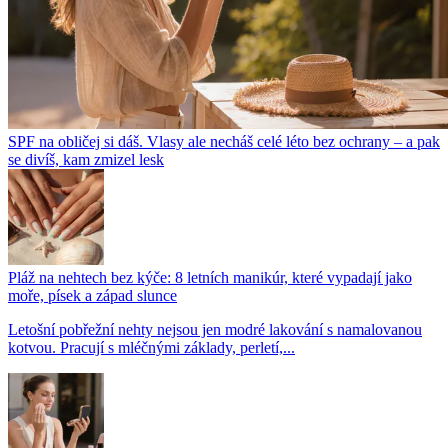
SPF na obličej si dáš. Vlasy ale necháš celé léto bez ochrany – a pak
se divíš, kam zmizel lesk
Pláž na nehtech bez kýče: 8 letních manikúr, které vypadají jako
moře, písek a západ slunce
Letošní pobřežní nehty nejsou jen modré lakování s namalovanou
kotvou. Pracují s mléčnými základy, perletí,...