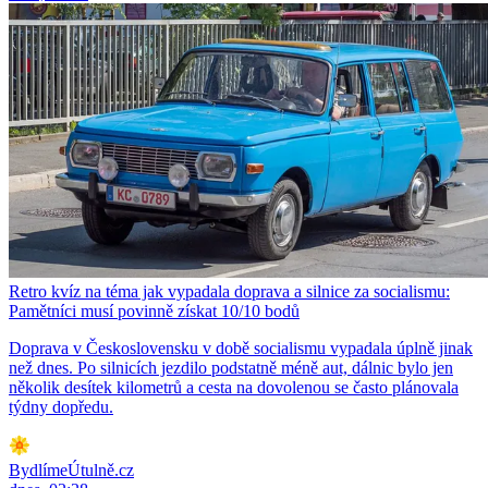
Retro kvíz na téma jak vypadala doprava a silnice za socialismu:
Pamětníci musí povinně získat 10/10 bodů
Doprava v Československu v době socialismu vypadala úplně jinak
než dnes. Po silnicích jezdilo podstatně méně aut, dálnic bylo jen
několik desítek kilometrů a cesta na dovolenou se často plánovala
týdny dopředu.
BydlímeÚtulně.cz