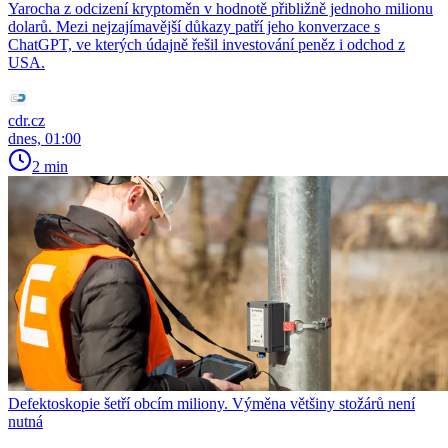
Yarocha z odcizení kryptoměn v hodnotě přibližně jednoho milionu
dolarů. Mezi nejzajímavější důkazy patří jeho konverzace s
ChatGPT, ve kterých údajně řešil investování peněz i odchod z
USA.
cdr.cz
dnes, 01:00
2 min
Defektoskopie šetří obcím miliony. Výměna většiny stožárů není
nutná