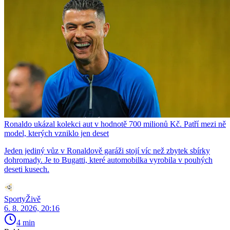
Ronaldo ukázal kolekci aut v hodnotě 700 milionů Kč. Patří mezi ně
model, kterých vzniklo jen deset
Jeden jediný vůz v Ronaldově garáži stojí víc než zbytek sbírky
dohromady. Je to Bugatti, které automobilka vyrobila v pouhých
deseti kusech.
SportyŽivě
6. 8. 2026, 20:16
4 min