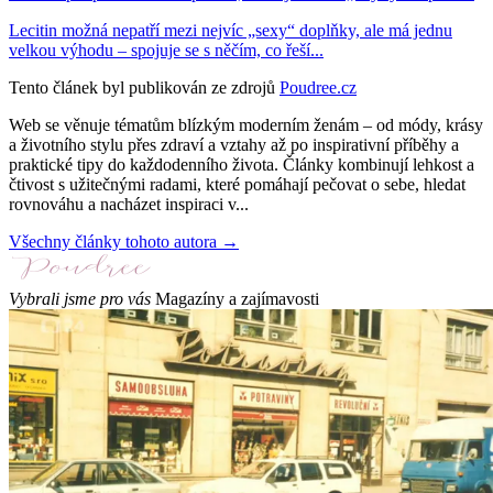
Lecitin možná nepatří mezi nejvíc „sexy“ doplňky, ale má jednu
velkou výhodu – spojuje se s něčím, co řeší...
Tento článek byl publikován ze zdrojů
Poudree.cz
Web se věnuje tématům blízkým moderním ženám – od módy, krásy
a životního stylu přes zdraví a vztahy až po inspirativní příběhy a
praktické tipy do každodenního života. Články kombinují lehkost a
čtivost s užitečnými radami, které pomáhají pečovat o sebe, hledat
rovnováhu a nacházet inspiraci v...
Všechny články tohoto autora →
Vybrali jsme pro vás
Magazíny a zajímavosti