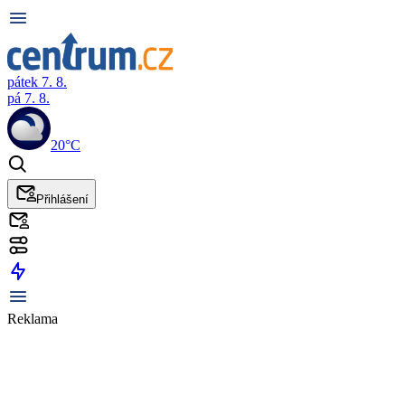
pátek 7. 8.
pá 7. 8.
20°C
Přihlášení
Reklama