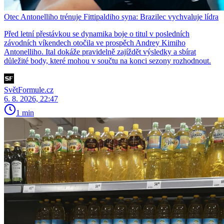
Otec Antonelliho trénuje Fittipaldiho syna: Brazilec vychvaluje lídra
Před letní přestávkou se dynamika boje o titul v posledních
závodních víkendech otočila ve prospěch Andrey Kimiho
Antonelliho. Ital dokáže pravidelně zajíždět výsledky a sbírat
důležité body, které mohou v součtu na konci sezony rozhodnout.
SvětFormule.cz
6. 8. 2026, 22:47
1 min