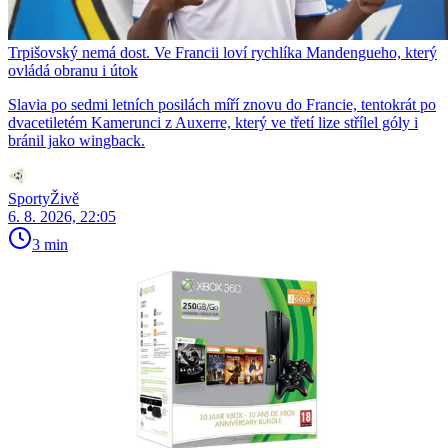
Trpišovský nemá dost. Ve Francii loví rychlíka Mandengueho, který
ovládá obranu i útok
Slavia po sedmi letních posilách míří znovu do Francie, tentokrát po
dvacetiletém Kamerunci z Auxerre, který ve třetí lize střílel góly i
bránil jako wingback.
SportyŽivě
6. 8. 2026, 22:05
3 min