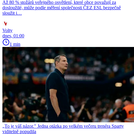
Až 80 % stožárů veřejného osvětlení, které obce považují za
dosloužilé, může podle měření společnosti ČEZ ESL bezpečně
sloužit i…
Volty
dnes, 01:00
1 min
„To je váš názor." Jedna otázka po velkém večeru trenéra Sparty
viditelně popudila