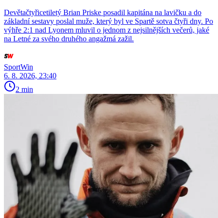
Devětačtyřicetiletý Brian Priske posadil kapitána na lavičku a do
základní sestavy poslal muže, který byl ve Spartě sotva čtyři dny. Po
výhře 2:1 nad Lyonem mluvil o jednom z nejsilnějších večerů, jaké
na Letné za svého druhého angažmá zažil.
SportWin
6. 8. 2026, 23:40
2 min