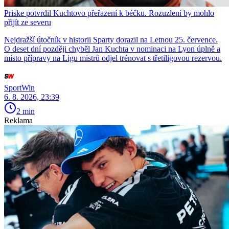
Priske potvrdil Kuchtovo přeřazení k béčku. Rozuzlení by mohlo
přijít ze severu
Nejdražší útočník v historii Sparty dorazil na Letnou 25. července.
O deset dní později chyběl Jan Kuchta v nominaci na Lyon úplně a
místo přípravy na Ligu mistrů odjel trénovat s třetiligovou rezervou.
SportWin
6. 8. 2026, 23:39
2 min
Reklama