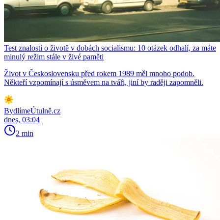
Test znalostí o životě v dobách socialismu: 10 otázek odhalí, za máte
minulý režim stále v živé paměti
Život v Československu před rokem 1989 měl mnoho podob.
Někteří vzpomínají s úsměvem na tváři, jiní by raději zapomněli.
BydlímeÚtulně.cz
dnes, 03:04
2 min