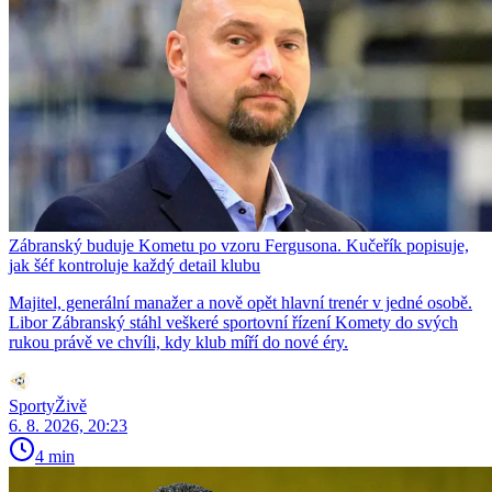
Zábranský buduje Kometu po vzoru Fergusona. Kučeřík popisuje,
jak šéf kontroluje každý detail klubu
Majitel, generální manažer a nově opět hlavní trenér v jedné osobě.
Libor Zábranský stáhl veškeré sportovní řízení Komety do svých
rukou právě ve chvíli, kdy klub míří do nové éry.
SportyŽivě
6. 8. 2026, 20:23
4 min