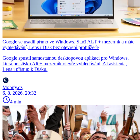
Google se usadil přímo ve Windows. Stačí ALT + mezerník a máte
vyhledávání, Lens i Disk bez otevření prohlížeče
Google spustil samostatnou desktopovou aplikaci pro Windows,
která po stisku Alt + mezerník otevře vyhledávání, AI asistenta,
Lens i přístup k Disku.
Mobify.cz
6. 8. 2026, 20:32
4 min