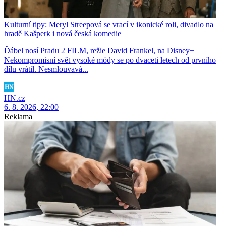
Kulturní tipy: Meryl Streepová se vrací v ikonické roli, divadlo na
hradě Kašperk i nová česká komedie
Ďábel nosí Pradu 2 FILM, režie David Frankel, na Disney+
Nekompromisní svět vysoké módy se po dvaceti letech od prvního
dílu vrátil. Nesmlouvavá...
HN.cz
6. 8. 2026, 22:00
Reklama