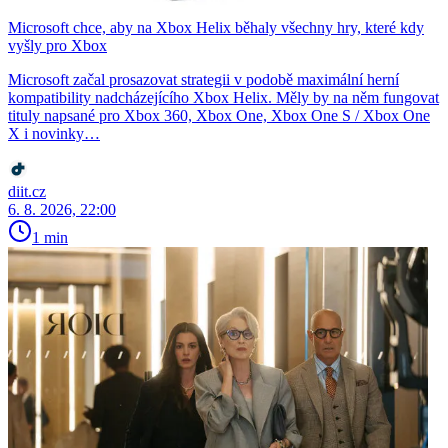
Microsoft chce, aby na Xbox Helix běhaly všechny hry, které kdy
vyšly pro Xbox
Microsoft začal prosazovat strategii v podobě maximální herní
kompatibility nadcházejícího Xbox Helix. Měly by na něm fungovat
tituly napsané pro Xbox 360, Xbox One, Xbox One S / Xbox One
X i novinky…
diit.cz
6. 8. 2026, 22:00
1 min