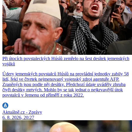
Při útocích povstaleckých Húsíů zemřelo na šest desítek jemenských
vojáků
Údery jemenských povstalců Húsíů na provládní jednotky zabily 58
lidí, řekl ve čtvrtek nejmenovaný vojenský zdroj agentuře AFP.
Zraněných jsou podle něj desítky. Předchozí údaje uváděly zhruba
čtyři desítky mrtvých. Mohlo by se tak jednat o nejkrvavější útok
povstalců v Jemenu od příměří z roku 2022.
Aktuálně.cz - Zprávy
6. 8. 2026, 20:27