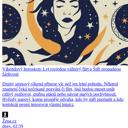
Víkendový horoskop: Lvi rozjedou vášnivý flirt a Štíři propadnou
žárlivosti
Druhý srpnový víkend přinese víc než jen letní pohodu. Některá
znamení čeká nečekané pozvání či flirt, jiná budou muset ustát
citlivý rozhovor, změnu plánů nebo návrat starých pochybností.
Hvězdy napoví, komu prospěje odvaha, kdo by měl zpomalit a kdo
tentokrát nesmí ignorovat vlastní intuici.
Žena.cz
dnes, 02:59