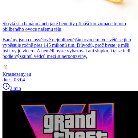
Skrytá síla banánu aneb jaké benefity přináší konzumace tohoto
oblíbeného ovoce našemu tělu
Banány jsou celosvětově nejoblíbenějším ovocem, ve světě se jich
vypěstuje ročně přes 145 milionů tun. Důvodů, proč byste je měli
jíst i vy je vícero. A neměli byste vyhazovat ani slupku, i ta se řadí
podle výzkumů vědců mezi superpotraviny.
Krasnezeny.eu
dnes, 03:04
2 min