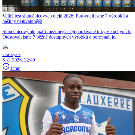
Velký test slunečnicových olejů 2026: Porovnali jsme 7 výrobků a
našli ty nejkvalitnější
Slunečnicový olej patří mezi nejčastěji používané tuky v kuchyních.
Otestovali jsme 7 běžně dostupných výrobků a porovnali je.
Cooky.cz
6. 8. 2026, 22:40
4 min