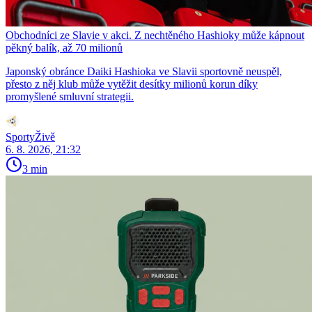
Obchodníci ze Slavie v akci. Z nechtěného Hashioky může kápnout
pěkný balík, až 70 milionů
Japonský obránce Daiki Hashioka ve Slavii sportovně neuspěl,
přesto z něj klub může vytěžit desítky milionů korun díky
promyšlené smluvní strategii.
SportyŽivě
6. 8. 2026, 21:32
3 min