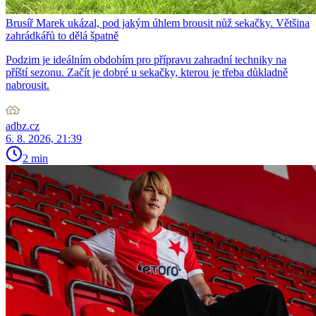
Brusíř Marek ukázal, pod jakým úhlem brousit nůž sekačky. Většina
zahrádkářů to dělá špatně
Podzim je ideálním obdobím pro přípravu zahradní techniky na
příští sezonu. Začít je dobré u sekačky, kterou je třeba důkladně
nabrousit.
adbz.cz
6. 8. 2026, 21:39
2 min