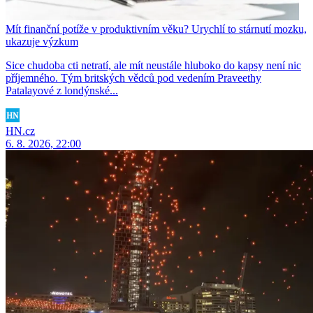
Mít finanční potíže v produktivním věku? Urychlí to stárnutí mozku,
ukazuje výzkum
Sice chudoba cti netratí, ale mít neustále hluboko do kapsy není nic
příjemného. Tým britských vědců pod vedením Praveethy
Patalayové z londýnské...
HN.cz
6. 8. 2026, 22:00