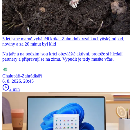
5 let jsme marně vyháněli krtka. Zahradník vzal kuchyňský odpad,
noviny a za 20 minut byl klid
Na jaře a na podzim jsou krtci obzvláště aktivní, protože si hledají
partnery a připravují se na zimu. Vypudit je tedy musíte včas.
Chalupáři-Zahrádkáři
6. 8. 2026, 20:45
2 min