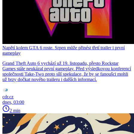
Napětí kolem GTA 6 roste. Srpen může přinést třetí trailer i první
gameplay
Grand Theft Auto 6 vychází už 19. listopadu, přesto Rockstar
Games stále neukázal první gameplay. Před výsledkovou konferencí
společnosti Take-Two proto sílí spekulace, že by se fanoušci mohli
už brzy dočkat nového traileru i dalších informací.
cdr.cz
dnes, 03:00
2 min