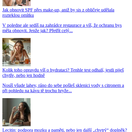
Jak obnovit SPF přes make-up, aniž by sis z obličeje udělala
rozteklou omítku
V poledne ale sedíš na zahrádce restaurace a víš, že ochranu bys
měla obnovit. Jenže jak? Přetřít celý...
Kolik toho opravdu víš o hydrataci? Tenhle test odhalí, jestli piješ
chytře, nebo jen hodně
Nosíš všude lahev, ráno do sebe pošleš sklenici vody s citronem a
při pohledu na kávu tě trochu hryže...
Lecitin: podpora mozku a paměti, nebo jen další „chytrý“ doplněk?