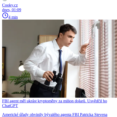
Cooky.cz
dnes, 01:09
4 min
FBI agent měl ukrást kryptoměny za milion dolarů. Usvědčil ho
ChatGPT
Americké úřady obvinily bývalého agenta FBI Patricka Stevena