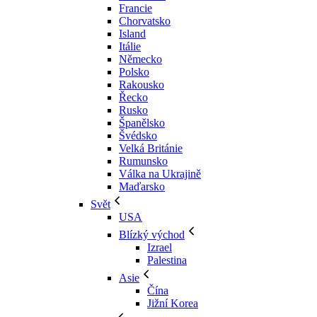
Francie
Chorvatsko
Island
Itálie
Německo
Polsko
Rakousko
Řecko
Rusko
Španělsko
Švédsko
Velká Británie
Rumunsko
Válka na Ukrajině
Maďarsko
Svět
USA
Blízký východ
Izrael
Palestina
Asie
Čína
Jižní Korea