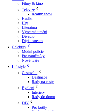
Filmy & kino
Televize
Reality show
Hudba
Hry
Literatura
Výtvarné umění
Divadlo
Digi a stream
Celebrity
Módní policie
Pro pamětníky
Nové tváře
Lifestyle
Cestování
Destinace
Rady na cesty
Bydlení
Interiery
Rady do domu
DIY
Pro kutily