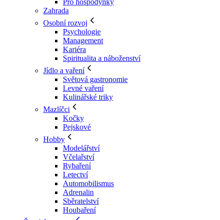
Pro hospodyňky
Zahrada
Osobní rozvoj
Psychologie
Management
Kariéra
Spiritualita a náboženství
Jídlo a vaření
Světová gastronomie
Levné vaření
Kulinářské triky
Mazlíčci
Kočky
Pejskové
Hobby
Modelářství
Včelařství
Rybaření
Letectví
Automobilismus
Adrenalin
Sběratelství
Houbaření