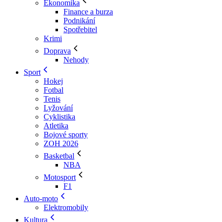
Ekonomika
Finance a burza
Podnikání
Spotřebitel
Krimi
Doprava
Nehody
Sport
Hokej
Fotbal
Tenis
Lyžování
Cyklistika
Atletika
Bojové sporty
ZOH 2026
Basketbal
NBA
Motosport
F1
Auto-moto
Elektromobily
Kultura