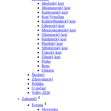
Jihočeský kraj
Jihomoravský kraj
Karlovarský kraj
Kraj Vysočina
Králověhradecký kraj
Liberecký kraj
Moravskoslezský kraj
Olomoucký kraj
Pardubický kraj
Plzeňský kraj
Středočeský kraj
Ústecký kraj
Zlínský kraj
Praha
Brno
Ostrava
Školství
Zdravotnictví
Politika
O počasí
Volby 2026
Zahraničí
Evropa
Slovensko