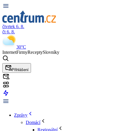
čtvrtek 6. 8.
čt 6. 8.
30°C
Internet
Firmy
Recepty
Slovníky
Přihlášení
Zprávy
Domácí
Regionální