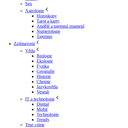
Sex
Astrologie
Horoskopy
Tarot a karty
Andělé a tajemná znamení
Numerologie
Tajemno
Zajímavosti
Věda
Biologie
Ekologie
Fyzika
Geografie
Historie
Chemie
Jazykověda
Vesmír
IT a technologie
Digital
Mobil
Technologie
Trendy
True crime