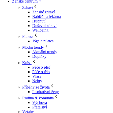
Ženské centrum
Zdraví
Ženské zdraví
Babiččina lékárna
Hubnutí
Duševní zdraví
Wellbeing
Fitness
Jóga a pilates
Módní trendy
Aktuální trendy
Doplňky
Krása
Péče o pleť
Péče o tělo
Vlasy
Nehty
Příběhy ze života
Inspirativní ženy
Rodina & komunita
Výchova
Přátelství
Vztahy