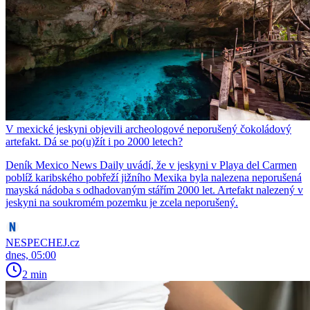
V mexické jeskyni objevili archeologové neporušený čokoládový
artefakt. Dá se po(u)žít i po 2000 letech?
Deník Mexico News Daily uvádí, že v jeskyni v Playa del Carmen
poblíž karibského pobřeží jižního Mexika byla nalezena neporušená
mayská nádoba s odhadovaným stářím 2000 let. Artefakt nalezený v
jeskyni na soukromém pozemku je zcela neporušený.
NESPECHEJ.cz
dnes, 05:00
2 min