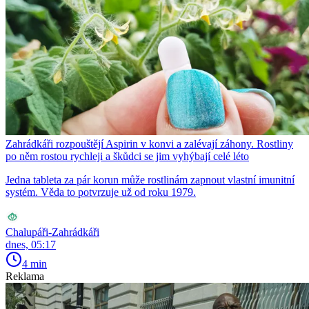
Zahrádkáři rozpouštějí Aspirin v konvi a zalévají záhony. Rostliny
po něm rostou rychleji a škůdci se jim vyhýbají celé léto
Jedna tableta za pár korun může rostlinám zapnout vlastní imunitní
systém. Věda to potvrzuje už od roku 1979.
Chalupáři-Zahrádkáři
dnes, 05:17
4 min
Reklama