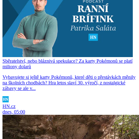
Sběratelství, nebo bláznivá spekulace? Za karty Pokémonů se platí
miliony dolarů
Vybavujete si ještě karty Pokémonů, které děti o přestávkách měnily
na školních chodbách? Hra letos slaví 30. výročí, z nostalgické
zábavy se ale v...
HN.cz
dnes, 05:00