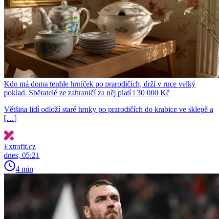
Kdo má doma tenhle hrníček po prarodičích, drží v ruce velký
poklad. Sběratelé ze zahraničí za něj platí i 30 000 Kč
Většina lidí odloží staré hrnky po prarodičích do krabice ve sklepě a
[…]
Extrafit.cz
dnes, 05:21
4 min