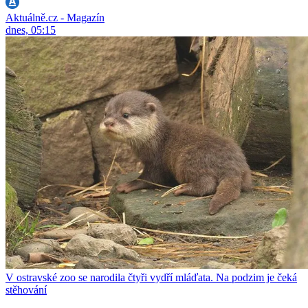
Aktuálně.cz - Magazín
dnes, 05:15
V ostravské zoo se narodila čtyři vydří mláďata. Na podzim je čeká
stěhování