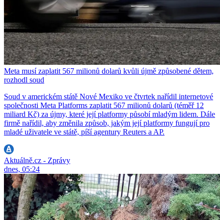
Meta musí zaplatit 567 milionů dolarů kvůli újmě způsobené dětem,
rozhodl soud
Soud v americkém státě Nové Mexiko ve čtvrtek nařídil internetové
společnosti Meta Platforms zaplatit 567 milionů dolarů (téměř 12
miliard Kč) za újmy, které její platformy působí mladým lidem. Dále
firmě nařídil, aby změnila způsob, jakým její platformy fungují pro
mladé uživatele ve státě, píší agentury Reuters a AP.
Aktuálně.cz - Zprávy
dnes, 05:24