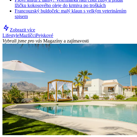
lžičku kokosového oleje do krmiva po troškách
Francouzský buldoček: malý klaun s velkým veterinárním
spisem
Zobrazit více
Lifestyle
Mazlíčci
Pejskové
Vybrali jsme pro vás
Magazíny a zajímavosti