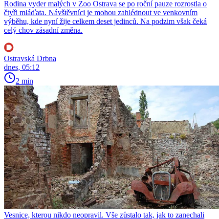
Rodina vyder malých v Zoo Ostrava se po roční pauze rozrostla o
čtyři mláďata. Návštěvníci je mohou zahlédnout ve venkovním
výběhu, kde nyní žije celkem deset jedinců. Na podzim však čeká
celý chov zásadní změna.
Ostravská Drbna
dnes, 05:12
2 min
Vesnice, kterou nikdo neopravil. Vše zůstalo tak, jak to zanechali