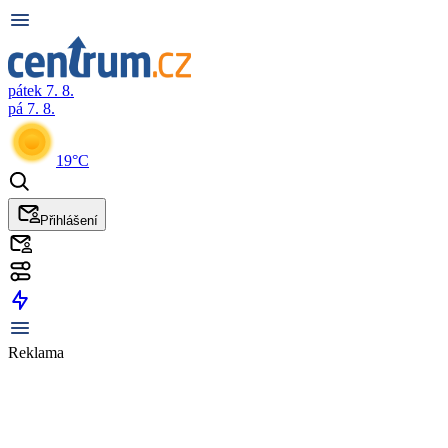
pátek 7. 8.
pá 7. 8.
19°C
Přihlášení
Reklama