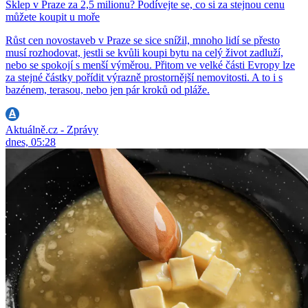
Sklep v Praze za 2,5 milionu? Podívejte se, co si za stejnou cenu
můžete koupit u moře
Růst cen novostaveb v Praze se sice snížil, mnoho lidí se přesto
musí rozhodovat, jestli se kvůli koupi bytu na celý život zadluží,
nebo se spokojí s menší výměrou. Přitom ve velké části Evropy lze
za stejné částky pořídit výrazně prostornější nemovitosti. A to i s
bazénem, terasou, nebo jen pár kroků od pláže.
Aktuálně.cz - Zprávy
dnes, 05:28