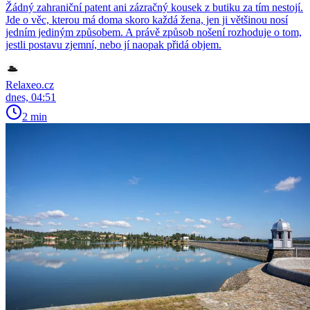
Žádný zahraniční patent ani zázračný kousek z butiku za tím nestojí.
Jde o věc, kterou má doma skoro každá žena, jen ji většinou nosí
jedním jediným způsobem. A právě způsob nošení rozhoduje o tom,
jestli postavu zjemní, nebo jí naopak přidá objem.
Relaxeo.cz
dnes, 04:51
2 min