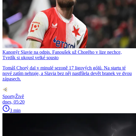
Kanonýr Slavie na odpis. Fanoušek už Chorého v lize nechce,
Tvrdík si ukousl velké sousto
Tomáš Chorý dal v minulé sezoně 17 ligových gólů. Na startu té
nové zatím nehraje, a Slavia bez něj nastřílela devět branek ve dvou
zápasech.
SportyŽivě
dnes, 05:20
3 min