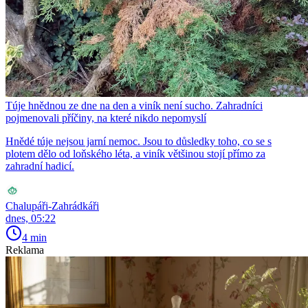
Túje hnědnou ze dne na den a viník není sucho. Zahradníci
pojmenovali příčiny, na které nikdo nepomyslí
Hnědé túje nejsou jarní nemoc. Jsou to důsledky toho, co se s
plotem dělo od loňského léta, a viník většinou stojí přímo za
zahradní hadicí.
Chalupáři-Zahrádkáři
dnes, 05:22
4 min
Reklama