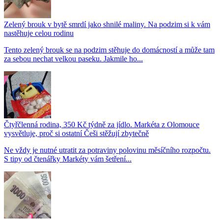
Zelený brouk v bytě smrdí jako shnilé maliny. Na podzim si k vám
nastěhuje celou rodinu
Tento zelený brouk se na podzim stěhuje do domácností a může tam
za sebou nechat velkou paseku. Jakmile ho...
Čtyřčlenná rodina, 350 Kč týdně za jídlo. Markéta z Olomouce
vysvětluje, proč si ostatní Češi stěžují zbytečně
Ne vždy je nutné utratit za potraviny polovinu měsíčního rozpočtu.
S tipy od čtenářky Markéty vám šetření...