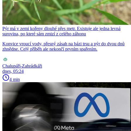
Pýr má v zemi kořeny dlouhé přes metr. Existuje ale jedna levná
surovina, po které sám zmizí z celého záhonu
Konvice vroucí vody, přesný zásah na bázi trsu a pýr do dvou dnů
zhnědne. Celý příběh ale nekončí prvním spařením.
Chalupáři-Zahrádkáři
dnes, 05:24
4 min