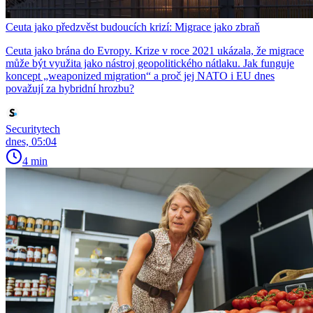
Ceuta jako předzvěst budoucích krizí: Migrace jako zbraň
Ceuta jako brána do Evropy. Krize v roce 2021 ukázala, že migrace
může být využita jako nástroj geopolitického nátlaku. Jak funguje
koncept „weaponized migration“ a proč jej NATO i EU dnes
považují za hybridní hrozbu?
Securitytech
dnes, 05:04
4 min