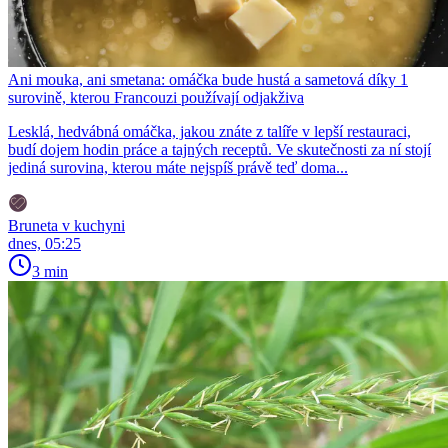
Ani mouka, ani smetana: omáčka bude hustá a sametová díky 1
surovině, kterou Francouzi používají odjakživa
Lesklá, hedvábná omáčka, jakou znáte z talíře v lepší restauraci,
budí dojem hodin práce a tajných receptů. Ve skutečnosti za ní stojí
jediná surovina, kterou máte nejspíš právě teď doma...
Bruneta v kuchyni
dnes, 05:25
3 min