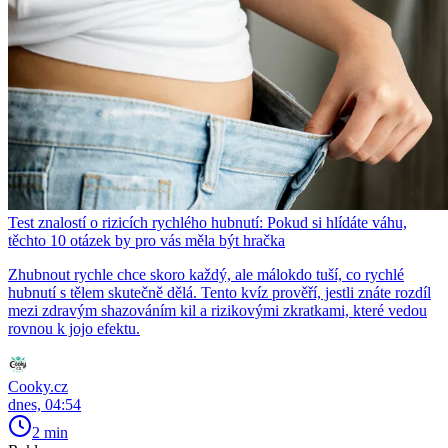
Test znalostí o rizicích rychlého hubnutí: Pokud si hlídáte váhu,
těchto 10 otázek by pro vás měla být hračka
Zhubnout rychle chce skoro každý, ale málokdo tuší, co rychlé
hubnutí s tělem skutečně dělá. Tento kvíz prověří, jestli znáte rozdíl
mezi zdravým shazováním kil a rizikovými zkratkami, které vedou
rovnou k jojo efektu.
Cooky.cz
dnes, 04:54
2 min