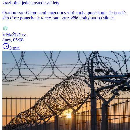
vrazi před jedenaosmdesáti lety
Oradour-sur-Glane není muzeum s vitrínami a popiskami. Je to celé
tělo obce ponechané v rozvratu: zrezivělé vraky aut na silnici.
VědaŽivě.cz
dnes, 05:08
3 min