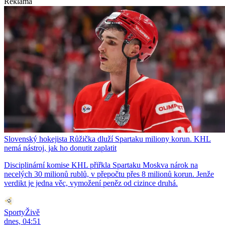
Reklama
Slovenský hokejista Růžička dluží Spartaku miliony korun. KHL
nemá nástroj, jak ho donutit zaplatit
Disciplinární komise KHL přiřkla Spartaku Moskva nárok na
necelých 30 milionů rublů, v přepočtu přes 8 milionů korun. Jenže
verdikt je jedna věc, vymožení peněz od cizince druhá.
SportyŽivě
dnes, 04:51