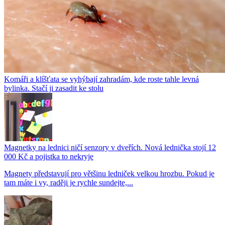
Komáři a klíšťata se vyhýbají zahradám, kde roste tahle levná
bylinka. Stačí ji zasadit ke stolu
Magnetky na lednici ničí senzory v dveřích. Nová lednička stojí 12
000 Kč a pojistka to nekryje
Magnety představují pro většinu ledniček velkou hrozbu. Pokud je
tam máte i vy, raději je rychle sundejte,...