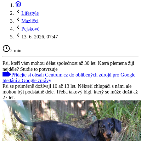
Lifestyle
Mazlíčci
Pejskové
13. 6. 2026, 07:47
2 min
Psi, kteří vám mohou dělat společnost až 30 let. Která plemena žijí
nejdéle? Studie to potvrzuje
Přidejte si obsah Centrum.cz do oblíbených zdrojů pro Google
hledání a Google zprávy
Psi se průměrně dožívají 10 až 13 let. Někteří chlupáči s námi ale
mohou být podstatně déle. Třeba takový bígl, který se může dožít až
27 let.