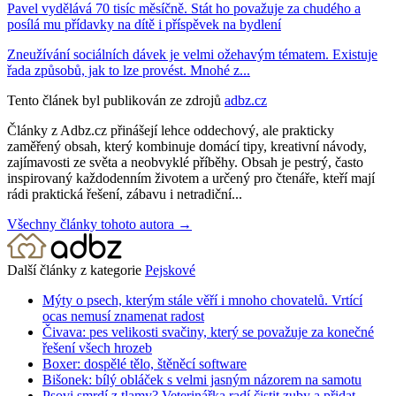
Pavel vydělává 70 tisíc měsíčně. Stát ho považuje za chudého a
posílá mu přídavky na dítě i příspěvek na bydlení
Zneužívání sociálních dávek je velmi ožehavým tématem. Existuje
řada způsobů, jak to lze provést. Mnohé z...
Tento článek byl publikován ze zdrojů
adbz.cz
Články z Adbz.cz přinášejí lehce oddechový, ale prakticky
zaměřený obsah, který kombinuje domácí tipy, kreativní návody,
zajímavosti ze světa a neobvyklé příběhy. Obsah je pestrý, často
inspirovaný každodenním životem a určený pro čtenáře, kteří mají
rádi praktická řešení, zábavu i netradiční...
Všechny články tohoto autora →
Další články z kategorie
Pejskové
Mýty o psech, kterým stále věří i mnoho chovatelů. Vrtící
ocas nemusí znamenat radost
Čivava: pes velikosti svačiny, který se považuje za konečné
řešení všech hrozeb
Boxer: dospělé tělo, štěněcí software
Bišonek: bílý obláček s velmi jasným názorem na samotu
Psovi smrdí z tlamy? Veterinářka radí čistit zuby a přidat