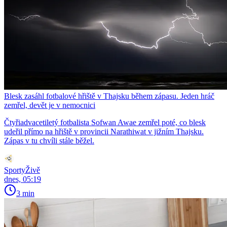
Blesk zasáhl fotbalové hřiště v Thajsku během zápasu. Jeden hráč
zemřel, devět je v nemocnici
Čtyřiadvacetiletý fotbalista Sofwan Awae zemřel poté, co blesk
udeřil přímo na hřiště v provincii Narathiwat v jižním Thajsku.
Zápas v tu chvíli stále běžel.
SportyŽivě
dnes, 05:19
3 min