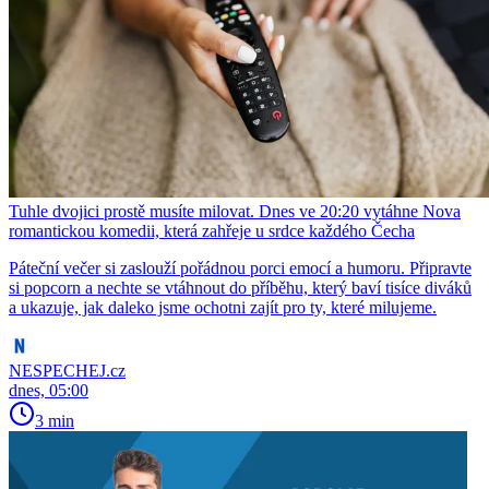
Tuhle dvojici prostě musíte milovat. Dnes ve 20:20 vytáhne Nova
romantickou komedii, která zahřeje u srdce každého Čecha
Páteční večer si zaslouží pořádnou porci emocí a humoru. Připravte
si popcorn a nechte se vtáhnout do příběhu, který baví tisíce diváků
a ukazuje, jak daleko jsme ochotni zajít pro ty, které milujeme.
NESPECHEJ.cz
dnes, 05:00
3 min