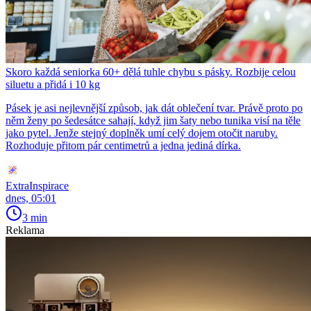
Skoro každá seniorka 60+ dělá tuhle chybu s pásky. Rozbije celou
siluetu a přidá i 10 kg
Pásek je asi nejlevnější způsob, jak dát oblečení tvar. Právě proto po
něm ženy po šedesátce sahají, když jim šaty nebo tunika visí na těle
jako pytel. Jenže stejný doplněk umí celý dojem otočit naruby.
Rozhoduje přitom pár centimetrů a jedna jediná dírka.
ExtraInspirace
dnes, 05:01
3 min
Reklama