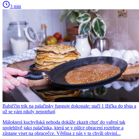
3 min
Babiččin trik na palačinky funguje dokonale: stačí 1 lžička do těsta a
už se vám nikdy nepotrhají
Málokterá kuchyňská nehoda dokáže zkazit chuť do vaření tak
spolehlivě jako palačinka, která se v půlce obracení roztrhne a
zůstane viset na obracečce. Většina z nás v tu chvíli obviní...