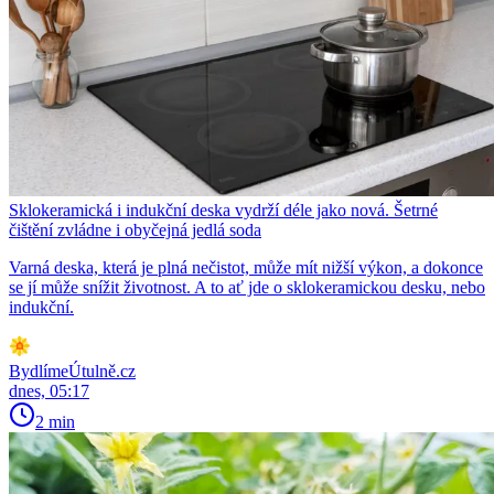
Sklokeramická i indukční deska vydrží déle jako nová. Šetrné
čištění zvládne i obyčejná jedlá soda
Varná deska, která je plná nečistot, může mít nižší výkon, a dokonce
se jí může snížit životnost. A to ať jde o sklokeramickou desku, nebo
indukční.
BydlímeÚtulně.cz
dnes, 05:17
2 min