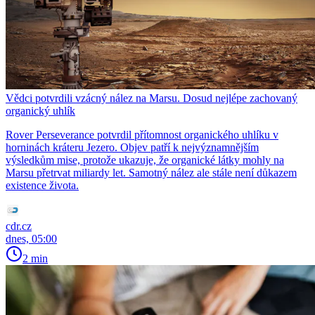
Vědci potvrdili vzácný nález na Marsu. Dosud nejlépe zachovaný
organický uhlík
Rover Perseverance potvrdil přítomnost organického uhlíku v
horninách kráteru Jezero. Objev patří k nejvýznamnějším
výsledkům mise, protože ukazuje, že organické látky mohly na
Marsu přetrvat miliardy let. Samotný nález ale stále není důkazem
existence života.
cdr.cz
dnes, 05:00
2 min