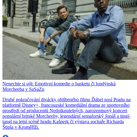
Nenechte si ujít: Emotivní komedie o basketu či londýnská
Morcheeba v SaSaZu
Druhé pokračování divácky oblíbeného filmu Ďábel nosí Pradu na
platformě Disney+, francouzské komediální drama ze sportovního
prostředí od producentů Nedotknutelných, narozeninový koncert
populární britské Morcheeby, legendární semaforský Jonáš a tingl-
tangl na letní scéně hradu Kašperk či výstava sochaře Richarda
Štipla v Kroměříži.