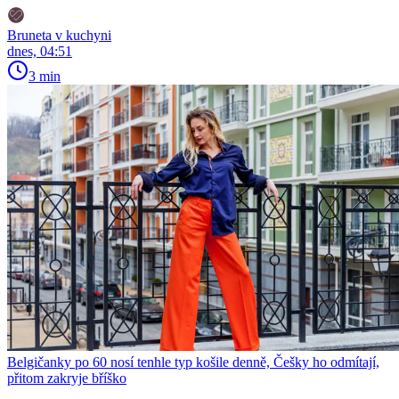
Bruneta v kuchyni
dnes, 04:51
3 min
Belgičanky po 60 nosí tenhle typ košile denně, Češky ho odmítají,
přitom zakryje bříško