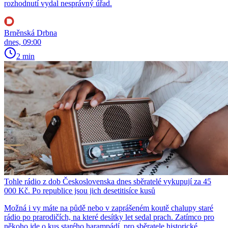
rozhodnutí vydal nesprávný úřad.
Brněnská Drbna
dnes, 09:00
2 min
Tohle rádio z dob Československa dnes sběratelé vykupují za 45
000 Kč. Po republice jsou jich desetitisíce kusů
Možná i vy máte na půdě nebo v zaprášeném koutě chalupy staré
rádio po prarodičích, na které desítky let sedal prach. Zatímco pro
někoho jde o kus starého harampádí, pro sběratele historické