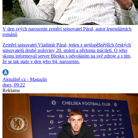
V den svých narozenin zemřel spisovatel Páral, autor legendárních
románů
Zemřel spisovatel Vladimír Páral, jeden z nejúspěšnějších českých
spisovatelů druhé poloviny 20. století a přelomu tisíciletí. O jeho
skonu informoval server Blesku s odvoláním na své zdroje a s tím,
že se tak stalo v den jeho 94. narozenin.
Aktuálně.cz - Magazín
dnes, 09:22
Reklama