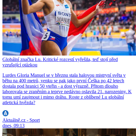
Globální značka Lu. Kritické rozcestí vyřešila, teď stojí před
vzrušující otázkou
Lurdes Gloria Manuel se v březnu stala halovou mistryní světa v
běhu na 400 metrů, venku se pak jako první Češka po 42 letech
dostala pod hranici 50 vteřin - a dost výrazně. Přitom dlouho
laborovala se zraněním a teprve nedávno oslavila 21. narozeniny. K
tomu umí zaujmout i mimo dráhu. Roste z oblíbené Lu globální
atletická hvězda?
Aktuálně.cz - Sport
dnes, 09:13