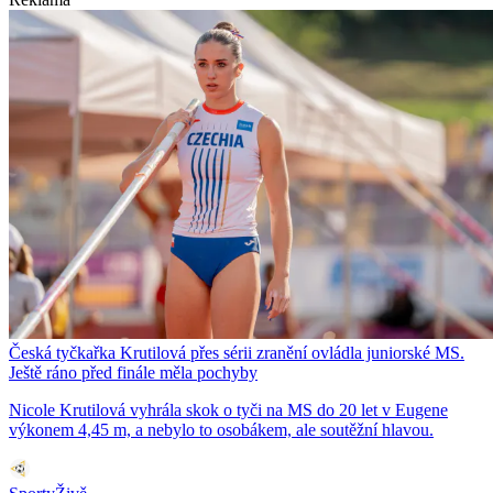
Česká tyčkařka Krutilová přes sérii zranění ovládla juniorské MS.
Ještě ráno před finále měla pochyby
Nicole Krutilová vyhrála skok o tyči na MS do 20 let v Eugene
výkonem 4,45 m, a nebylo to osobákem, ale soutěžní hlavou.