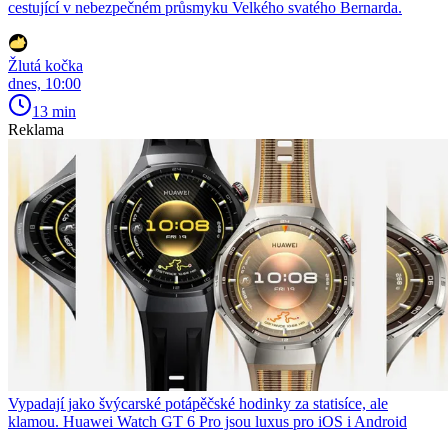
cestující v nebezpečném průsmyku Velkého svatého Bernarda.
Žlutá kočka
dnes, 10:00
13 min
Reklama
Vypadají jako švýcarské potápěčské hodinky za statisíce, ale
klamou. Huawei Watch GT 6 Pro jsou luxus pro iOS i Android