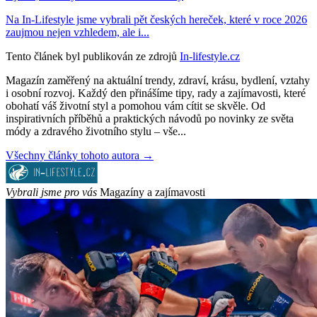
Na In-Lifestyle jsme vybrali pět českých hereček, které v roce 2026
zaujmou nejen vzhledem, ale i...
Tento článek byl publikován ze zdrojů
In-lifestyle.cz
Magazín zaměřený na aktuální trendy, zdraví, krásu, bydlení, vztahy
i osobní rozvoj. Každý den přinášíme tipy, rady a zajímavosti, které
obohatí váš životní styl a pomohou vám cítit se skvěle. Od
inspirativních příběhů a praktických návodů po novinky ze světa
módy a zdravého životního stylu – vše...
Všechny články tohoto autora →
Vybrali jsme pro vás
Magazíny a zajímavosti