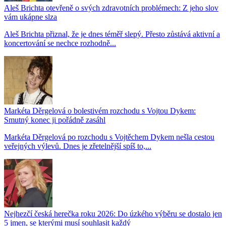
Aleš Brichta otevřeně o svých zdravotních problémech: Z jeho slov
vám ukápne slza
Aleš Brichta přiznal, že je dnes téměř slepý. Přesto zůstává aktivní a
koncertování se nechce rozhodně...
Markéta Děrgelová o bolestivém rozchodu s Vojtou Dykem:
Smutný konec ji pořádně zasáhl
Markéta Děrgelová po rozchodu s Vojtěchem Dykem nešla cestou
veřejných výlevů. Dnes je zřetelnější spíš to,...
Nejhezčí česká herečka roku 2026: Do úzkého výběru se dostalo jen
5 jmen, se kterými musí souhlasit každý