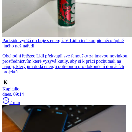
Parkside vyráží do boje s energií. V Lidlu teď koupíte něco úplně
jiného než nářadí
Obchodní řetězec Lidl překvapil své fanoušky zajímavou novinkou,
prostřednictvím které vyzývá kutily, aby si k práci pochutnali na
nápoji, který jim dodá energii potřebnou pro dokončení domácích
projektů.
Kapitalio
dnes, 09:14
2 min