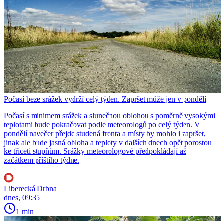
Počasí beze srážek vydrží celý týden. Zapršet může jen v pondělí
Počasí s minimem srážek a slunečnou oblohou s poměrně vysokými
teplotami bude pokračovat podle meteorologů po celý týden. V
pondělí navečer přejde studená fronta a místy by mohlo i zapršet,
jinak ale bude jasná obloha a teploty v dalších dnech opět porostou
ke třiceti stupňům. Srážky meteorologové předpokládají až
začátkem příštího týdne.
Liberecká Drbna
dnes, 09:35
1 min