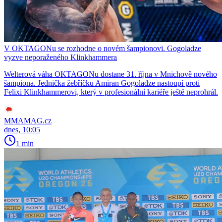
V OKTAGONu se rozhodne o novém šampionovi. Gogoladze
vyzve neporaženého Klinkhammera
Welterová váha OKTAGONu dostane 31. října v Mnichově nového
šampiona. Jednička žebříčku Amiran Gogoladze nastoupí proti
Felixi Klinkhammerovi, který v profesionální kariéře ještě neprohrál.
MMAMAG.cz
dnes, 10:05
1 min