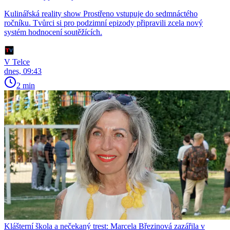
Kulinářská reality show Prostřeno vstupuje do sedmnáctého
ročníku. Tvůrci si pro podzimní epizody připravili zcela nový
systém hodnocení soutěžících.
V Telce
dnes, 09:43
2 min
Klášterní škola a nečekaný trest: Marcela Březinová zazářila v