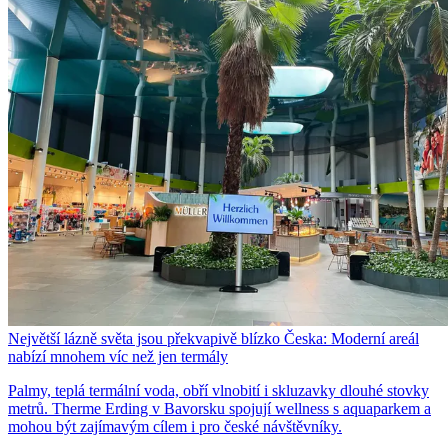
Největší lázně světa jsou překvapivě blízko Česka: Moderní areál
nabízí mnohem víc než jen termály
Palmy, teplá termální voda, obří vlnobití i skluzavky dlouhé stovky
metrů. Therme Erding v Bavorsku spojují wellness s aquaparkem a
mohou být zajímavým cílem i pro české návštěvníky.