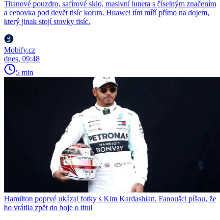
Titanové pouzdro, safírové sklo, masivní luneta s číselným značením
a cenovka pod devět tisíc korun. Huawei tím míří přímo na dojem,
který jinak stojí stovky tisíc.
Mobify.cz
dnes, 09:48
5 min
Hamilton poprvé ukázal fotky s Kim Kardashian. Fanoušci píšou, že
ho vrátila zpět do boje o titul