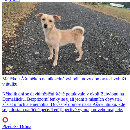
Maličkou Ášu někdo nemilosrdně vyhodil, nový domov teď vyhlíží
v útulku
Několik dní se devítiměsíční štěně potulovalo v okolí Babylonu na
Domažlicku. Bezprizorní fenky se ujali jedni z místních obyvatel,
zůstat u nich ale nemohla. Dočasný domov našla Áša v útulku, kde
se jí dostalo patřičné péče. Teď jí pečlivě vybírají nového majitele.
Plzeňská Drbna