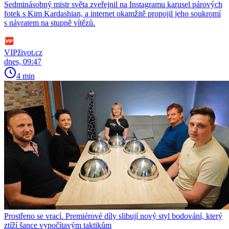
Sedminásobný mistr světa zveřejnil na Instagramu karusel párových
fotek s Kim Kardashian, a internet okamžitě propojil jeho soukromí
s návratem na stupně vítězů.
VIPživot.cz
dnes, 09:47
4 min
Prostřeno se vrací. Premiérové díly slibují nový styl bodování, který
ztíží šance vypočítavým taktikům