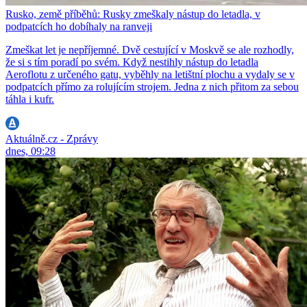
Rusko, země příběhů: Rusky zmeškaly nástup do letadla, v
podpatcích ho dobíhaly na ranveji
Zmeškat let je nepříjemné. Dvě cestující v Moskvě se ale rozhodly,
že si s tím poradí po svém. Když nestihly nástup do letadla
Aeroflotu z určeného gatu, vyběhly na letištní plochu a vydaly se v
podpatcích přímo za rolujícím strojem. Jedna z nich přitom za sebou
táhla i kufr.
Aktuálně.cz - Zprávy
dnes, 09:28