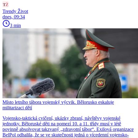
Trendy Život
dnes, 09:34
3 min
Místo letního tábora vojenský výcvik. Bělorusko eskaluje
militarizaci dětí
Vojensko-taktická cvičení, ukázky zbraní, návštěvy vojenské
jednotky. Běloruské děti na pomezí 10. a 11. třídy musí v létě
povinně absolvovat takzvaný „zdravotní tábor“. Exilová organizace
BelPol odhalila, že se ve skutečnosti jedná o vícedenní vojensko-