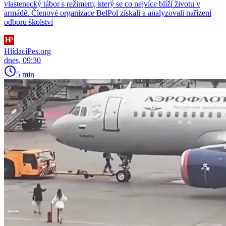
vlastenecký tábor s režimem, který se co nejvíce blíží životu v
armádě. Členové organizace BelPol získali a analyzovali nařízení
odboru školství
HlídacíPes.org
dnes, 09:30
5 min