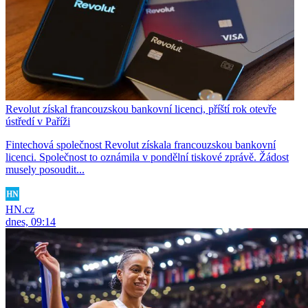
Revolut získal francouzskou bankovní licenci, příští rok otevře
ústředí v Paříži
Fintechová společnost Revolut získala francouzskou bankovní
licenci. Společnost to oznámila v pondělní tiskové zprávě. Žádost
musely posoudit...
HN.cz
dnes, 09:14