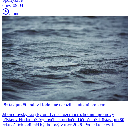
SportyŽivě
dnes, 09:04
3 min
Přístav pro 80 lodí v Hodoníně narazil na úřední problém
Jihomoravský krajský úřad zrušil územní rozhodnutí pro nový
přístav v Hodoníně. Vyhověl tak podnětu Dětí Země. Přístav pro 80
rekreačních lodí měl být hotový v roce 2028. Podle kraje však