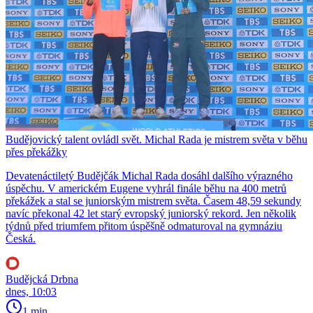
Budějovický talent ovládl svět. Michal Rada je mistrem světa v běhu
přes překážky
Devatenáctiletý Budějčák Michal Rada dosáhl dalšího výrazného
úspěchu. V americkém Eugene vyhrál finále běhu na 400 metrů
překážek a stal se juniorským mistrem světa. Časem 48,59 sekundy
navíc překonal 42 let starý evropský juniorský rekord. Jen několik
týdnů před triumfem přitom úspěšně odmaturoval na gymnáziu
Česká.
Budějcká Drbna
dnes, 10:03
1 min