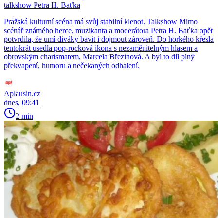
talkshow Petra H. Baťka
Pražská kulturní scéna má svůj stabilní klenot. Talkshow Mimo
scénář známého herce, muzikanta a moderátora Petra H. Baťka opět
potvrdila, že umí diváky bavit i dojmout zároveň. Do horkého křesla
tentokrát usedla pop-rocková ikona s nezaměnitelným hlasem a
obrovským charismatem, Marcela Březinová. A byl to díl plný
překvapení, humoru a nečekaných odhalení.
Aplausin.cz
dnes, 09:41
2 min