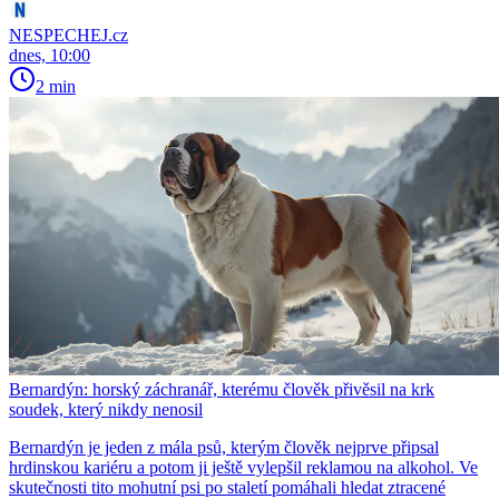
NESPECHEJ.cz
dnes, 10:00
2 min
Bernardýn: horský záchranář, kterému člověk přivěsil na krk
soudek, který nikdy nenosil
Bernardýn je jeden z mála psů, kterým člověk nejprve připsal
hrdinskou kariéru a potom ji ještě vylepšil reklamou na alkohol. Ve
skutečnosti tito mohutní psi po staletí pomáhali hledat ztracené