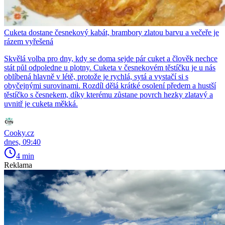
Cuketa dostane česnekový kabát, brambory zlatou barvu a večeře je
rázem vyřešená
Skvělá volba pro dny, kdy se doma sejde pár cuket a člověk nechce
stát půl odpoledne u plotny. Cuketa v česnekovém těstíčku je u nás
oblíbená hlavně v létě, protože je rychlá, sytá a vystačí si s
obyčejnými surovinami. Rozdíl dělá krátké osolení předem a hustší
těstíčko s česnekem, díky kterému zůstane povrch hezky zlatavý a
uvnitř je cuketa měkká.
Cooky.cz
dnes, 09:40
4 min
Reklama