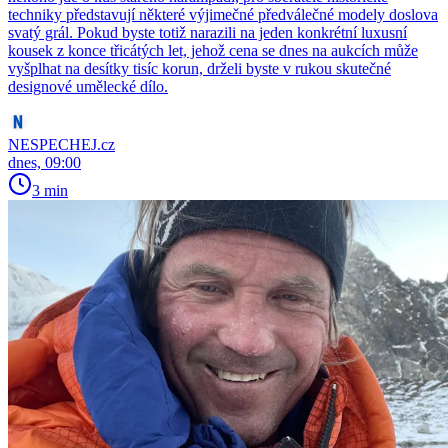
techniky představují některé výjimečné předválečné modely doslova
svatý grál. Pokud byste totiž narazili na jeden konkrétní luxusní
kousek z konce třicátých let, jehož cena se dnes na aukcích může
vyšplhat na desítky tisíc korun, drželi byste v rukou skutečné
designové umělecké dílo.
NESPECHEJ.cz
dnes, 09:00
3 min