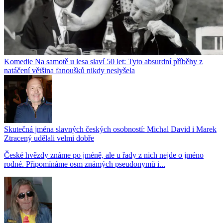
Komedie Na samotě u lesa slaví 50 let: Tyto absurdní příběhy z
natáčení většina fanoušků nikdy neslyšela
Skutečná jména slavných českých osobností: Michal David i Marek
Ztracený udělali velmi dobře
České hvězdy známe po jméně, ale u řady z nich nejde o jméno
rodné. Připomínáme osm známých pseudonymů i...