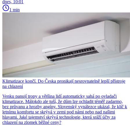
dnes, 10:01
1 min
Klimatizace končí. Do Česka pronikají nesrovnatelně lepší přístroje
na chlazení
Venku panují tropy a většina lidí automaticky sahá po ovladači
klimatizace. Málokdo ale tuší, že dům lze ochladit téměř zadarmo,
bez průvanu a hrozby angíny. Slovenský vynálezce ukázal, že klíč k
letnímu komfortu se skrývá v zemi pod námi nebo nad našimi
hlavami. Jaké tajemství skrývá technologie, která sráží účty za
chlazení na zlomek běžné ceny?