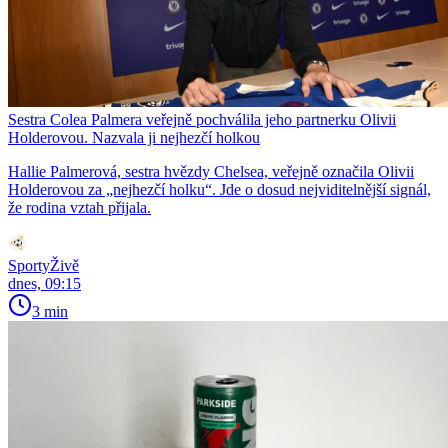
Sestra Colea Palmera veřejně pochválila jeho partnerku Olivii
Holderovou. Nazvala ji nejhezčí holkou
Hallie Palmerová, sestra hvězdy Chelsea, veřejně označila Olivii
Holderovou za „nejhezčí holku“. Jde o dosud nejviditelnější signál,
že rodina vztah přijala.
SportyŽivě
dnes, 09:15
3 min