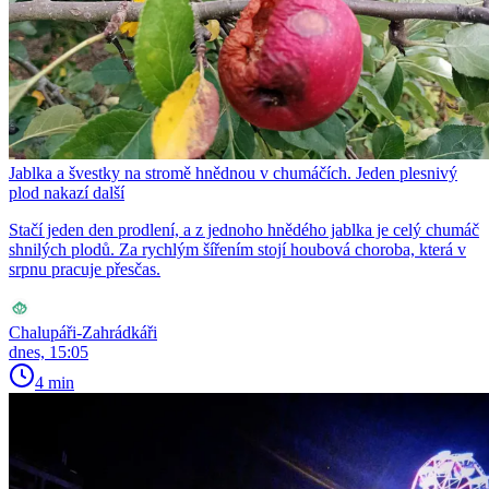
Jablka a švestky na stromě hnědnou v chumáčích. Jeden plesnivý
plod nakazí další
Stačí jeden den prodlení, a z jednoho hnědého jablka je celý chumáč
shnilých plodů. Za rychlým šířením stojí houbová choroba, která v
srpnu pracuje přesčas.
Chalupáři-Zahrádkáři
dnes, 15:05
4 min