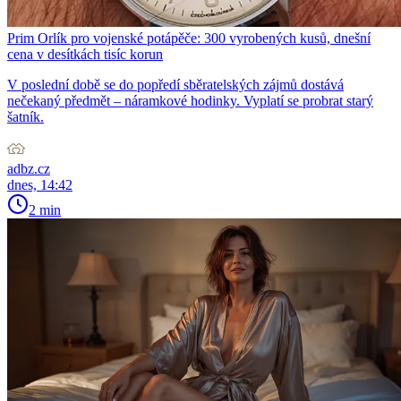
Prim Orlík pro vojenské potápěče: 300 vyrobených kusů, dnešní
cena v desítkách tisíc korun
V poslední době se do popředí sběratelských zájmů dostává
nečekaný předmět – náramkové hodinky. Vyplatí se probrat starý
šatník.
adbz.cz
dnes, 14:42
2 min