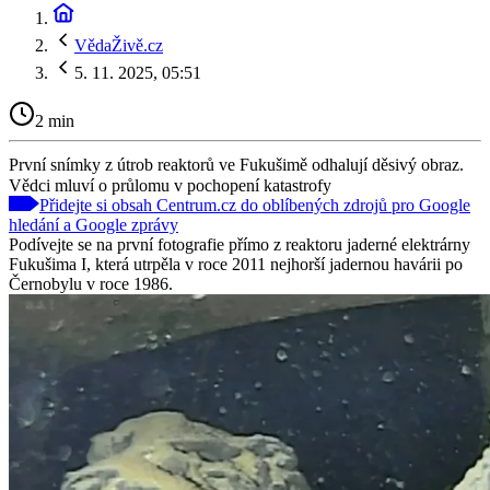
VědaŽivě.cz
5. 11. 2025, 05:51
2 min
První snímky z útrob reaktorů ve Fukušimě odhalují děsivý obraz.
Vědci mluví o průlomu v pochopení katastrofy
Přidejte si obsah Centrum.cz do oblíbených zdrojů pro Google
hledání a Google zprávy
Podívejte se na první fotografie přímo z reaktoru jaderné elektrárny
Fukušima I, která utrpěla v roce 2011 nejhorší jadernou havárii po
Černobylu v roce 1986.