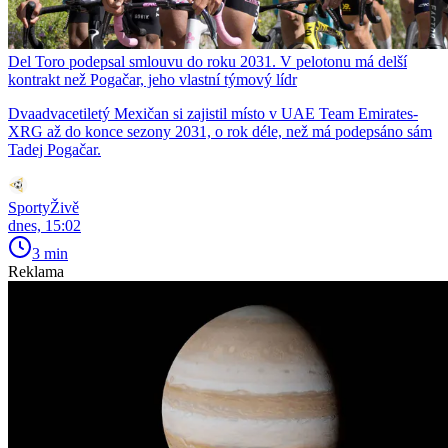
Del Toro podepsal smlouvu do roku 2031. V pelotonu má delší
kontrakt než Pogačar, jeho vlastní týmový lídr
Dvaadvacetiletý Mexičan si zajistil místo v UAE Team Emirates-
XRG až do konce sezony 2031, o rok déle, než má podepsáno sám
Tadej Pogačar.
SportyŽivě
dnes, 15:02
3 min
Reklama