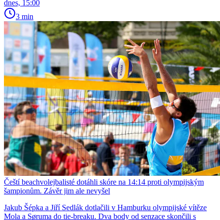
dnes, 15:00
3 min
Čeští beachvolejbalisté dotáhli skóre na 14:14 proti olympijským
šampionům. Závěr jim ale nevyšel
Jakub Šépka a Jiří Sedlák dotlačili v Hamburku olympijské vítěze
Mola a Søruma do tie-breaku. Dva body od senzace skončili s