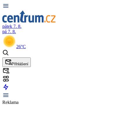
pátek 7. 8.
pá 7. 8.
26°C
Přihlášení
Reklama