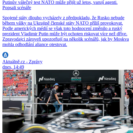
Putinův válečný test NATO může přijít už letos, varují agenti.
Popsali scénáře
Spojené státy dlouho vycházely z předpokladu, že Rusko nebude
během války na Ukrajině členské státy NATO příliš provokovat.
Podle amerických médií se však toto hodnocení změnilo a ruský
prezident Vladimir Putin může být ochoten riskovat více než dříve.
Zpravodajci zároveň upozorňují na několik scénářů, jak by Moskva
mohla odhodlání aliance otestovat.
Aktuálně.cz - Zprávy
dnes, 14:49