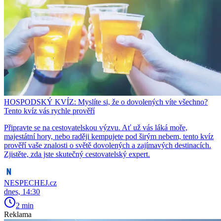
HOSPODSKÝ KVÍZ: Myslíte si, že o dovolených víte všechno?
Tento kvíz vás rychle prověří
Připravte se na cestovatelskou výzvu. Ať už vás láká moře,
majestátní hory, nebo raději kempujete pod širým nebem, tento kvíz
prověří vaše znalosti o světě dovolených a zajímavých destinacích.
Zjistěte, zda jste skutečný cestovatelský expert.
NESPECHEJ.cz
dnes, 14:30
2 min
Reklama