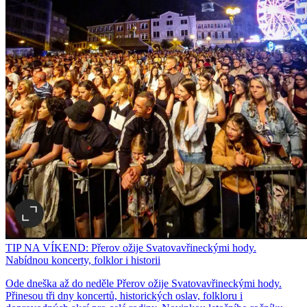
TIP NA VÍKEND: Přerov ožije Svatovavřineckými hody.
Nabídnou koncerty, folklor i historii
Ode dneška až do neděle Přerov ožije Svatovavřineckými hody.
Přinesou tři dny koncertů, historických oslav, folkloru i