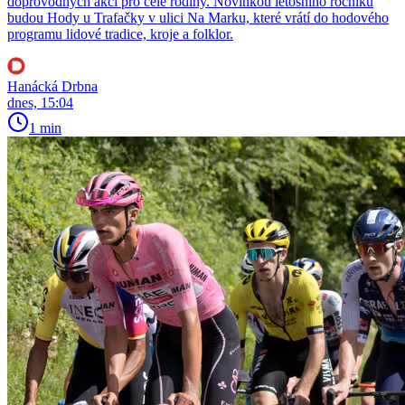
doprovodných akcí pro celé rodiny. Novinkou letošního ročníku
budou Hody u Trafačky v ulici Na Marku, které vrátí do hodového
programu lidové tradice, kroje a folklor.
Hanácká Drbna
dnes, 15:04
1 min