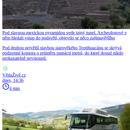
Pod slavnou mexickou pyramidou vede tajný tunel. Archeologové v
něm hledali vstup do podsvětí, objevilo se něco zajímavějšího
Pod druhou největší stavbou starověkého Teotihuacánu se skrývá
podzemní komora o průměru patnácti metrů, do které dosud nikdo
prokazatelně nevstoupil.
VědaŽivě.cz
dnes, 14:36
4 min