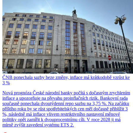
ČNB ponechala sazby beze změny, inflace má krátkodobě vzrůst ke
3 %
Nová prognóza České národní banky počítá s dočasným zrychlením
inflace a upozorňuje na převahu proinflačních rizik. Bankovní rada
současně ponechala dvoutýdenní repo sazbu na 3,75 %. Na začátku
příštího roku by se růst spotřebitelských cen měl dočasně přiblížit 3
%, následně má inflace vlivem restriktivního nastavení měnové
politiky opět zamířit k dvouprocentnímu cíli. V roce 2028 ji má
mírně zvýšit zavedení systému ETS 2.