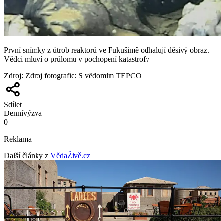
První snímky z útrob reaktorů ve Fukušimě odhalují děsivý obraz.
Vědci mluví o průlomu v pochopení katastrofy
Zdroj
:
Zdroj fotografie: S vědomím TEPCO
Sdílet
Denní
výzva
0
Reklama
Další články z
VědaŽivě.cz