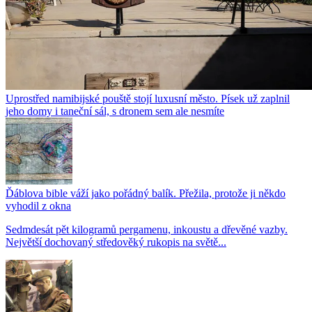
Uprostřed namibijské pouště stojí luxusní město. Písek už zaplnil
jeho domy i taneční sál, s dronem sem ale nesmíte
Ďáblova bible váží jako pořádný balík. Přežila, protože ji někdo
vyhodil z okna
Sedmdesát pět kilogramů pergamenu, inkoustu a dřevěné vazby.
Největší dochovaný středověký rukopis na světě...