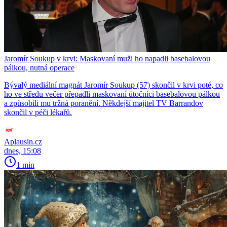
Jaromír Soukup v krvi: Maskovaní muži ho napadli basebalovou
pálkou, nutná operace
Bývalý mediální magnát Jaromír Soukup (57) skončil v krvi poté, co
ho ve středu večer přepadli maskovaní útočníci basebalovou pálkou
a způsobili mu tržná poranění. Někdejší majitel TV Barrandov
skončil v péči lékařů.
Aplausin.cz
dnes, 15:08
1 min