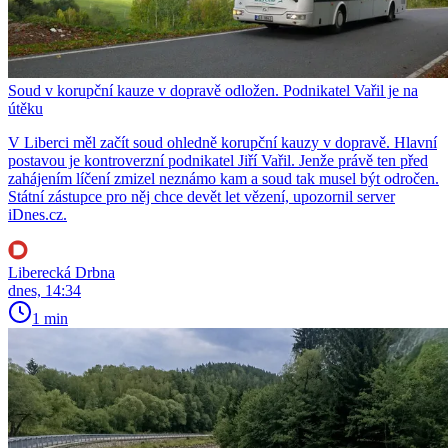
Soud v korupční kauze v dopravě odložen. Podnikatel Vařil je na
útěku
V Liberci měl začít soud ohledně korupční kauzy v dopravě. Hlavní
postavou je kontroverzní podnikatel Jiří Vařil. Jenže právě ten před
zahájením líčení zmizel neznámo kam a soud tak musel být odročen.
Státní zástupce pro něj chce devět let vězení, upozornil server
iDnes.cz.
Liberecká Drbna
dnes, 14:34
1 min