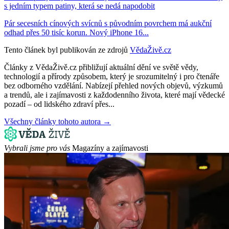
s jedním typem patiny, která se nedá napodobit
Pár secesních cínových svícnů s původním povrchem má aukční
odhad přes 50 tisíc korun. Nový iPhone 16...
Tento článek byl publikován ze zdrojů
VědaŽivě.cz
Články z VědaŽivě.cz přibližují aktuální dění ve světě vědy,
technologií a přírody způsobem, který je srozumitelný i pro čtenáře
bez odborného vzdělání. Nabízejí přehled nových objevů, výzkumů
a trendů, ale i zajímavosti z každodenního života, které mají vědecké
pozadí – od lidského zdraví přes...
Všechny články tohoto autora →
Vybrali jsme pro vás
Magazíny a zajímavosti