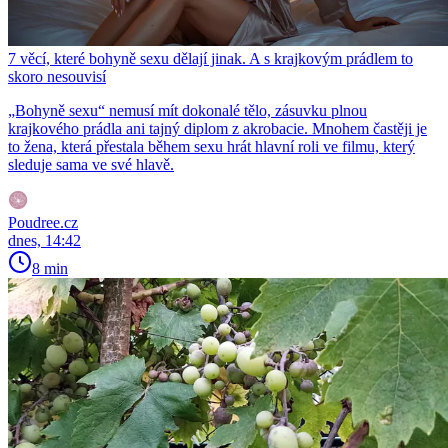
7 věcí, které bohyně sexu dělají jinak. A s krajkovým prádlem to
skoro nesouvisí
„Bohyně sexu“ nemusí mít dokonalé tělo, zásuvku plnou
krajkového prádla ani tajný diplom z akrobacie. Mnohem častěji je
to žena, která přestala během sexu hrát hlavní roli ve filmu, který
sleduje sama ve své hlavě.
Poudree.cz
dnes, 14:42
8 min