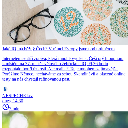
Jaké IQ má běžný Čech? V rámci Evropy jsme pod průměrem
Internetem se šíří zpráva, která mnohé vyděsila: Češi prý hloupnou.
Umístění na 37. místě světového žebříčku s IQ 99,36 bodu
rozpoutalo bouři úzkosti. Ale realita? Ta je mnohem zajímavější.
Porážíme Němce, necháváme za sebou Skandinávii a placené online
testy na nás chystají rafinovanou past.
NESPECHEJ.cz
dnes, 14:30
3 min