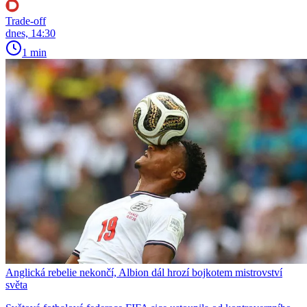
Trade-off
dnes, 14:30
1 min
Anglická rebelie nekončí, Albion dál hrozí bojkotem mistrovství
světa