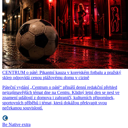
CENTRUM o páté: Pikantní kauza v korejském fotbalu a pražský
sklep odpovídá cenou plážovému domu v cizině
Páteční vydání „Centrum o páté“ přináší denní redakční přehled
nejzajímavějších témat dne na Centru. Klidný letní den se nesl ve
znamení událostí z domova i zahraničí, kulturních připomínek,
sportovních příběhů i témat, která dokážou překvapit svou
nečekanou souvislostí.
Be Native extra