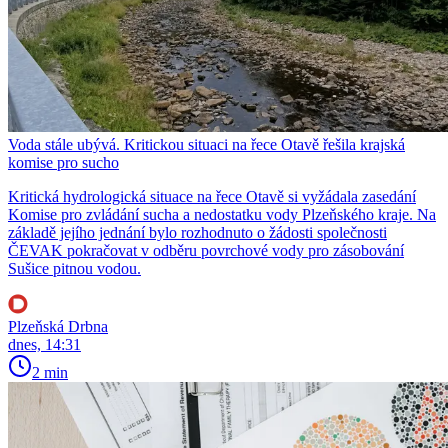
Voda stále ubývá. Kritickou situaci na řece Otavě řešila krajská
komise pro sucho
Kritická hydrologická situace na řece Otavě si vyžádala zasedání
Komise pro zvládání sucha a nedostatku vody Plzeňského kraje. Na
základě jejího jednání bylo rozhodnuto o žádosti společnosti
ČEVAK pokračovat v odběru povrchové vody pro zásobování
Sušice pitnou vodou.
Plzeňská Drbna
dnes, 14:31
2 min