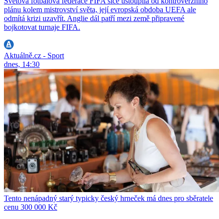
Světová fotbalová federace FIFA sice ustoupila od kontroverzního
plánu kolem mistrovství světa, její evropská obdoba UEFA ale
odmítá krizi uzavřít. Anglie dál patří mezi země připravené
bojkotovat turnaje FIFA.
Aktuálně.cz - Sport
dnes, 14:30
Tento nenápadný starý typicky český hrneček má dnes pro sběratele
cenu 300 000 Kč