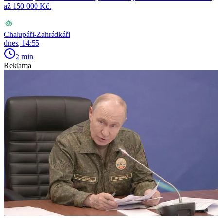
až 150 000 Kč.
Chalupáři-Zahrádkáři
dnes, 14:55
2 min
Reklama