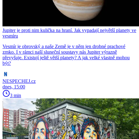
Jupiter je proti nim kulička na hraní. Jak vypadají největší planety ve
vesmíru
Vesmír je obrovský a naše Země je v něm jen drobné prachové
zrnko. I v rámci naší sluneční soustavy nás Jupiter výrazně
převyšuje. Existují ještě větší planety? A jak velké vlastně mohou
být?
NESPECHEJ.cz
dnes, 15:00
3 min