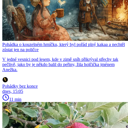
Pohádka o kouzelném hrníčku, který byl pořád plný kakaa a nechtěl
zůstat jen na poličce
V jedné vesnici pod lesem, kde v zimě sníh přikrýval střechy tak
pečlivě, jako by je někdo balil do peřiny, žila holčička jménem
Anežka.
Pohádky bez konce
dnes, 15:05
11 min