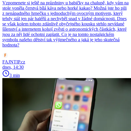
Vzpomenete si ještě na prázdniny u babičky na chalupě, kdy vám na
stole voněla čerstvá bílá káva nebo horké kakao? Možná jste ho pili
z nenápadného hrnečku s jednoduchým ovocným motivem, který
tehdy stál jen pár haléřů a nechyběl snad v žádné domácnosti. Dnes
se však kolem tohoto zdánlivě obyčejného kousku strhlo nevídané
šílenství a internetem kolují zvěsti o astronomických částkách, které
jsou za něj lidé ochotni zaplatit. Co je na tomto nostalgickém
symbolu našeho dětství tak výjimečného a jaká je jeho skutečná
hodnota?
FAJNTIP.cz
dnes, 14:30
3 min