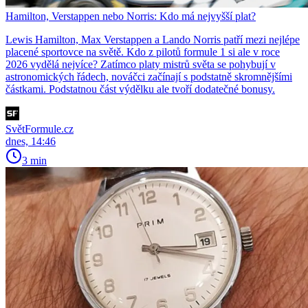
Hamilton, Verstappen nebo Norris: Kdo má nejvyšší plat?
Lewis Hamilton, Max Verstappen a Lando Norris patří mezi nejlépe
placené sportovce na světě. Kdo z pilotů formule 1 si ale v roce
2026 vydělá nejvíce? Zatímco platy mistrů světa se pohybují v
astronomických řádech, nováčci začínají s podstatně skromnějšími
částkami. Podstatnou část výdělku ale tvoří dodatečné bonusy.
SvětFormule.cz
dnes, 14:46
3 min