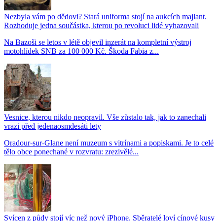
Nezbyla vám po dědovi? Stará uniforma stojí na aukcích majlant.
Rozhoduje jedna součástka, kterou po revoluci lidé vyhazovali
Na Bazoši se letos v létě objevil inzerát na kompletní výstroj
motohlídek SNB za 100 000 Kč. Škoda Fabia z...
Vesnice, kterou nikdo neopravil. Vše zůstalo tak, jak to zanechali
vrazi před jedenaosmdesáti lety
Oradour-sur-Glane není muzeum s vitrínami a popiskami. Je to celé
tělo obce ponechané v rozvratu: zrezivělé...
Svícen z půdy stojí víc než nový iPhone. Sběratelé loví cínové kusy