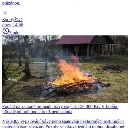
prázdnou.
SportyŽivě
dnes, 14:56
3 min
Zapálit na zahradě hromadu trávy stojí až 150 000 Kč. V horším
případě půl milionu a to už není sranda
Následky vypalování trávy nebo spalování nevhodných rostlinných
materiálů jsou závažné. Pokuty za takové jednání mohou dosáhnout