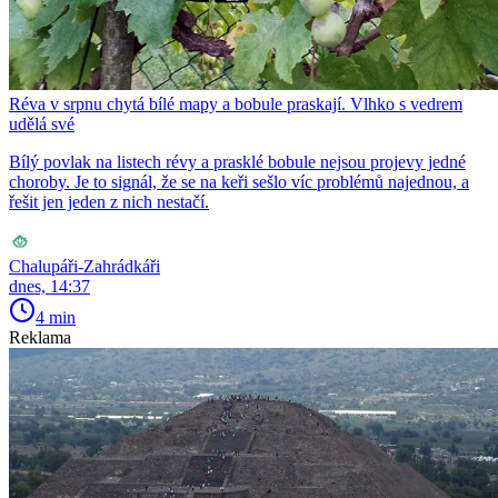
Réva v srpnu chytá bílé mapy a bobule praskají. Vlhko s vedrem
udělá své
Bílý povlak na listech révy a prasklé bobule nejsou projevy jedné
choroby. Je to signál, že se na keři sešlo víc problémů najednou, a
řešit jen jeden z nich nestačí.
Chalupáři-Zahrádkáři
dnes, 14:37
4 min
Reklama