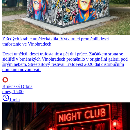
Z šedých krabic umělecká díla. Výtvarníci proměnili deset
trafostanic ve Vinohradech
Deset umělců, deset trafostanic a pět dní práce. Začátkem srpna se
sídliště v brněnských Vinohradech proměnilo v originální galerii pod
širým nebem. Streetartový festival TrafoFest 2026 dal distribučním
domkům novou tvář.
Brněnská Drbna
dnes, 15:00
1 min