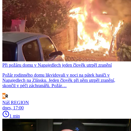
Při požáru domu v Napajedlech jeden člověk utrpěl zranění
Požár rodinného domu likvidovali v noci na pátek hasiči v
Napajedlech na Zlínsku. Jeden člověk při něm utrpěl zranění,
skončil v péči záchranářů. Požár…
Náš REGION
dnes, 17:00
1 min