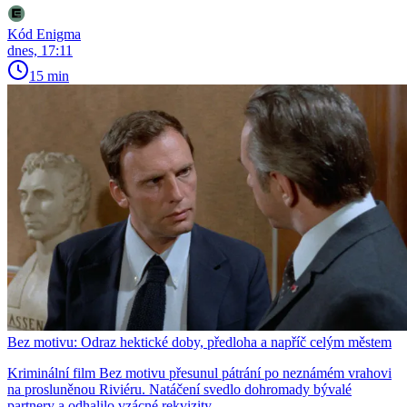
Kód Enigma
dnes, 17:11
15 min
Bez motivu: Odraz hektické doby, předloha a napříč celým městem
Kriminální film Bez motivu přesunul pátrání po neznámém vrahovi
na prosluněnou Riviéru. Natáčení svedlo dohromady bývalé
partnery a odhalilo vzácné rekvizity.