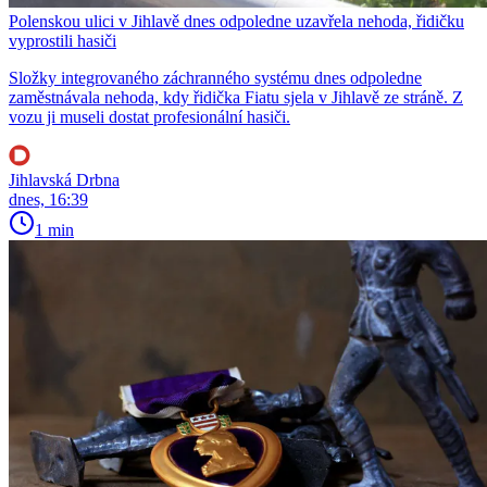
Polenskou ulici v Jihlavě dnes odpoledne uzavřela nehoda, řidičku
vyprostili hasiči
Složky integrovaného záchranného systému dnes odpoledne
zaměstnávala nehoda, kdy řidička Fiatu sjela v Jihlavě ze stráně. Z
vozu ji museli dostat profesionální hasiči.
Jihlavská Drbna
dnes, 16:39
1 min