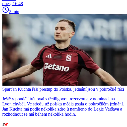
dnes, 16:48
2 min
Sparťan Kuchta řeší přestup do Polska, jednání jsou v pokročilé fázi
Ještě v pondělí trénoval s třetiligovou rezervou a v nominaci na
Lyon chyběl. Ve středu už polská média psala o pokročilém jednání.
Jan Kuchta má podle několika zdrojů namířeno do Legie Varšava a
rozhodnout se má během několika hodin.