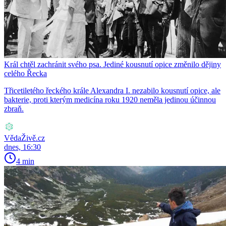
Král chtěl zachránit svého psa. Jediné kousnutí opice změnilo dějiny
celého Řecka
Třicetiletého řeckého krále Alexandra I. nezabilo kousnutí opice, ale
bakterie, proti kterým medicína roku 1920 neměla jedinou účinnou
zbraň.
VědaŽivě.cz
dnes, 16:30
4 min