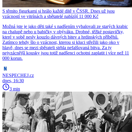
S těmito figurkami si hrálo každé dítě v ČSSR. Dnes už jsou
vzácností ve vitrínách a sbětatelé nabízíjí 11 000 Kč
Možná jste je jako děti také s nadšením vybalovali ze starých krabic
na chalupě nebo u babičky v obýváku. Drobné, těžké postavičky,
které v sobě nesly kouzlo dávných bitev a hrdinských příběhů.
Zatímco tehdy šlo o vzácnost, kterou si kluci střežili jako oko v
hlavě, dnes se mezi sběrateli strhla nefalšovaná bitva. Za ty
nejvzácnější kousky jsou totiž nadšenci ochotni zaplatit i více než 11
000 korun.
NESPECHEJ.cz
dnes, 16:30
3 min