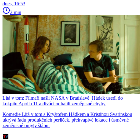
dnes, 16:53
2 min
Lítá v tom: Filmaři našli NASA v Bratislavě, Hádek usedl do
kokpitu Apolla 11 a diváci odhalili zeměpisné chyby
Komedie Lítá v tom s Kryštofem Hádkem a Kristínou Svarinskou
ukrývá řadu produkčních perliček, překvapivé lokace i úsměvné
zeměpisné omyly štábu.