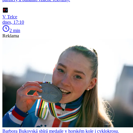
V Telce
dnes, 17:10
2 min
Reklama
Barbora Bukovská sbírá medaile v horském kole i cyklokrosu.