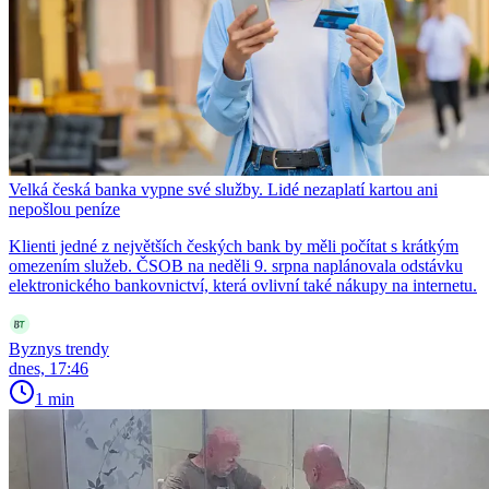
Velká česká banka vypne své služby. Lidé nezaplatí kartou ani
nepošlou peníze
Klienti jedné z největších českých bank by měli počítat s krátkým
omezením služeb. ČSOB na neděli 9. srpna naplánovala odstávku
elektronického bankovnictví, která ovlivní také nákupy na internetu.
Byznys trendy
dnes, 17:46
1 min