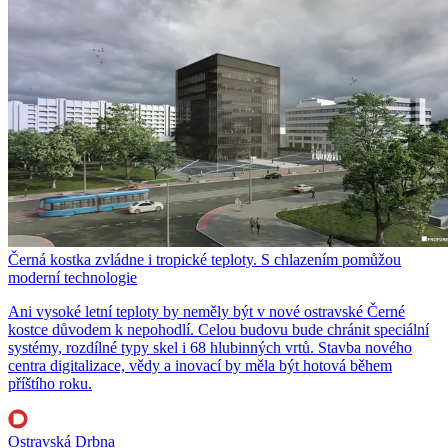
Černá kostka zvládne i tropické teploty. S chlazením pomůžou
moderní technologie
Ani vysoké letní teploty by neměly být v nové ostravské Černé
kostce důvodem k nepohodlí. Celou budovu bude chránit speciální
systémy, rozdílné typy skel i 68 hlubinných vrtů. Stavba nového
centra digitalizace, vědy a inovací by měla být hotová během
příštího roku.
Ostravská Drbna