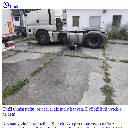
1 min
Chtěl ukrást naftu, přinesl si ale malý kanystr. Dvě stě litrů vyteklo
na zem
Neznámý zloděj vyrazil na Suchdolsku pro motorovou naftu z