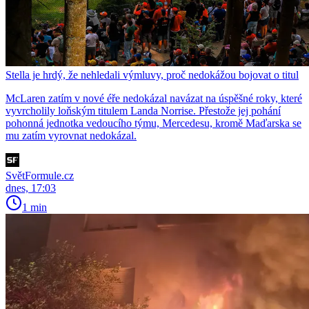
Stella je hrdý, že nehledali výmluvy, proč nedokážou bojovat o titul
McLaren zatím v nové éře nedokázal navázat na úspěšné roky, které
vyvrcholily loňským titulem Landa Norrise. Přestože jej pohání
pohonná jednotka vedoucího týmu, Mercedesu, kromě Maďarska se
mu zatím vyrovnat nedokázal.
SvětFormule.cz
dnes, 17:03
1 min