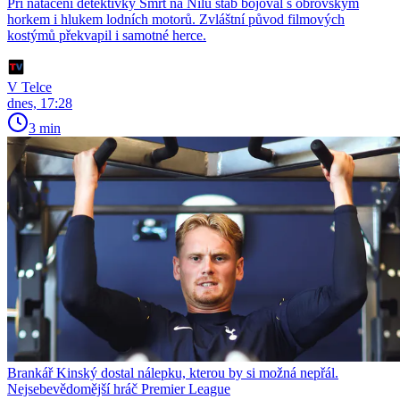
Při natáčení detektivky Smrt na Nilu štáb bojoval s obrovským
horkem i hlukem lodních motorů. Zvláštní původ filmových
kostýmů překvapil i samotné herce.
V Telce
dnes, 17:28
3 min
Brankář Kinský dostal nálepku, kterou by si možná nepřál.
Nejsebevědomější hráč Premier League