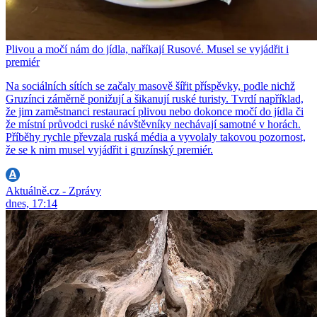
Plivou a močí nám do jídla, naříkají Rusové. Musel se vyjádřit i
premiér
Na sociálních sítích se začaly masově šířit příspěvky, podle nichž
Gruzínci záměrně ponižují a šikanují ruské turisty. Tvrdí například,
že jim zaměstnanci restaurací plivou nebo dokonce močí do jídla či
že místní průvodci ruské návštěvníky nechávají samotné v horách.
Příběhy rychle převzala ruská média a vyvolaly takovou pozornost,
že se k nim musel vyjádřit i gruzínský premiér.
Aktuálně.cz - Zprávy
dnes, 17:14