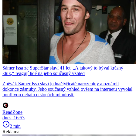
Sámer Issa ze SuperStar slaví 41 let. „A takový to býval krásný
kluk,“ reagují lidé na jeho současný vzhled
Zpěvák Sámer Issa slaví jednačtyřicáté narozeniny a oznámil
dokonce zásnuby. Jeho současný vzhled ovšem na internetu vyvolal
bouřlivou debatu o stopách minulosti.
ReadZone
dnes, 16:53
2 min
Reklama