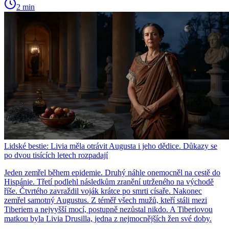
2 min
Lidské bestie: Livia měla otrávit Augusta i jeho dědice. Důkazy se
po dvou tisících letech rozpadají
Jeden zemřel během epidemie. Druhý náhle onemocněl na cestě do
Hispánie. Třetí podlehl následkům zranění utrženého na východě
říše. Čtvrtého zavraždil voják krátce po smrti císaře. Nakonec
zemřel samotný Augustus. Z téměř všech mužů, kteří stáli mezi
Tiberiem a nejvyšší mocí, postupně nezůstal nikdo. A Tiberiovou
matkou byla Livia Drusilla, jedna z nejmocnějších žen své doby.