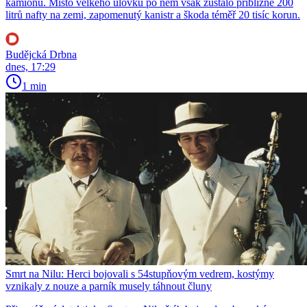
kamionu. Místo velkého úlovku po něm však zůstalo přibližně 200
litrů nafty na zemi, zapomenutý kanistr a škoda téměř 20 tisíc korun.
Budějcká Drbna
dnes, 17:29
1 min
Smrt na Nilu: Herci bojovali s 54stupňovým vedrem, kostýmy
vznikaly z nouze a parník musely táhnout čluny