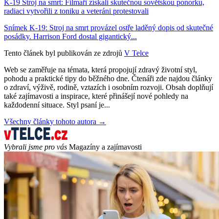
K-19 Stroj na smrt: Filmaři získali skutečnou sovětskou ponorku,
radiaci vytvořili z toniku a veteráni protestovali
Snímek K-19: Stroj na smrt provázel ostře laděný dopis od skutečné
posádky. Harrison Ford dostal gigantický...
Tento článek byl publikován ze zdrojů
V Telce
Web se zaměřuje na témata, která propojují zdravý životní styl,
pohodu a praktické tipy do běžného dne. Čtenáři zde najdou články
o zdraví, výživě, rodině, vztazích i osobním rozvoji. Obsah doplňují
také zajímavosti a inspirace, které přinášejí nové pohledy na
každodenní situace. Styl psaní je...
Všechny články tohoto autora →
Vybrali jsme pro vás
Magazíny a zajímavosti