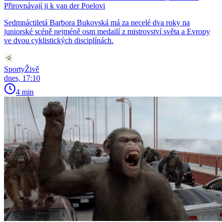
Přirovnávají ji k van der Poelovi
Sedmnáctiletá Barbora Bukovská má za necelé dva roky na
juniorské scéně nejméně osm medailí z mistrovství světa a Evropy
ve dvou cyklistických disciplínách.
SportyŽivě
dnes, 17:10
4 min