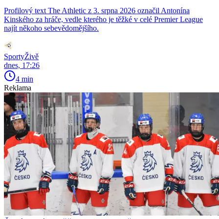
Profilový text The Athletic z 3. srpna 2026 označil Antonína
Kinského za hráče, vedle kterého je těžké v celé Premier League
najít někoho sebevědomějšího.
SportyŽivě
dnes, 17:26
4 min
Reklama