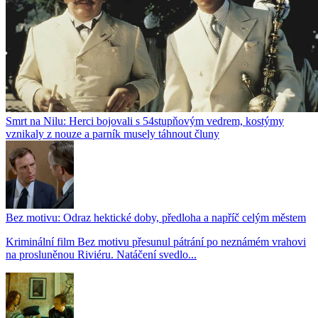
Smrt na Nilu: Herci bojovali s 54stupňovým vedrem, kostýmy
vznikaly z nouze a parník musely táhnout čluny
Bez motivu: Odraz hektické doby, předloha a napříč celým městem
Kriminální film Bez motivu přesunul pátrání po neznámém vrahovi
na prosluněnou Riviéru. Natáčení svedlo...