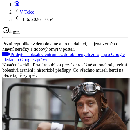
V Telce
11. 6. 2026, 10:54
4 min
První republika: Zdemolované auto na dálnici, utajená výměna
hlavní herečky a dobový omyl v posteli
Přidejte si obsah Centrum.cz do oblíbených zdrojů pro Google
hledání a Google zprávy
Natáčení seriálu První republika provázely vážné autonehody, velmi
bolestivá zranění i historické přešlapy. Co všechno museli herci na
place tajně vytrpět.