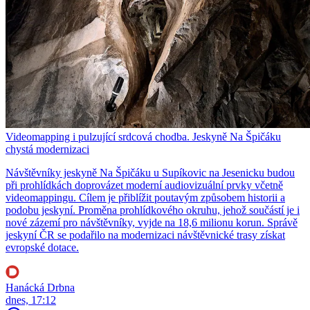
Videomapping i pulzující srdcová chodba. Jeskyně Na Špičáku
chystá modernizaci
Návštěvníky jeskyně Na Špičáku u Supíkovic na Jesenicku budou
při prohlídkách doprovázet moderní audiovizuální prvky včetně
videomappingu. Cílem je přiblížit poutavým způsobem historii a
podobu jeskyní. Proměna prohlídkového okruhu, jehož součástí je i
nové zázemí pro návštěvníky, vyjde na 18,6 milionu korun. Správě
jeskyní ČR se podařilo na modernizaci návštěvnické trasy získat
evropské dotace.
Hanácká Drbna
dnes, 17:12