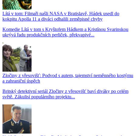
Lítá v tom: Filmaři našli NASA v Bratislavě, Hádek usedl do
kokpitu Apolla 11 a diváci odhalili zeměpisné chyby
Komedie Lítá v tom s Kryštofem Hádkem a Kristínou Svarinskou
ukrývá řadu produkčních perliček, překvapivé...
Zločiny z vřesovišť: Podvod s autem, tajemství neměnného kostýmu
a zahraniční úspěch
Britský detektivní seriál Zločiny z vřesovišť baví diváky po celém
světě. Zákulisí populárního projektu...