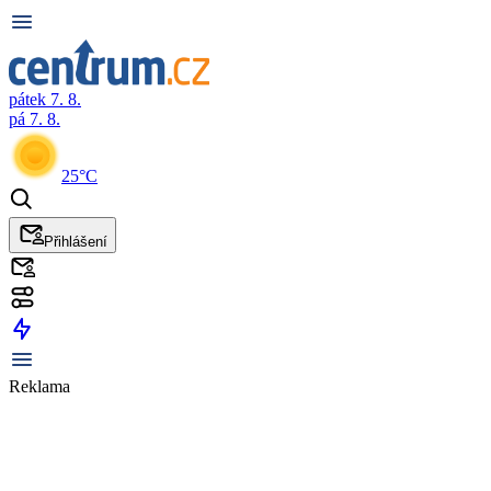
pátek 7. 8.
pá 7. 8.
25°C
Přihlášení
Reklama