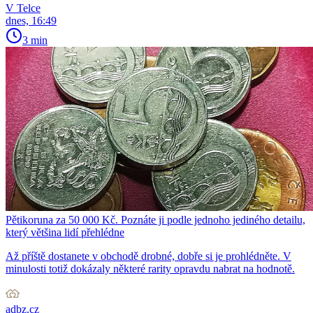
V Telce
dnes, 16:49
3 min
Pětikoruna za 50 000 Kč. Poznáte ji podle jednoho jediného detailu,
který většina lidí přehlédne
Až příště dostanete v obchodě drobné, dobře si je prohlédněte. V
minulosti totiž dokázaly některé rarity opravdu nabrat na hodnotě.
adbz.cz