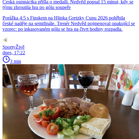
Česká osmnáctka přišla o medaili. Nedvěd popsal 15 minut, kdy se
týmu zhroutila hra po gólu soupeře
Porážka 4:5 s Finskem na Hlinka Gretzky Cupu 2026 pohřbila
české naděje na semifinále. Trenér Nedvěd pojmenoval opakující se
vzorec: po inkasovaném gólu se hra na čtvrt hodiny rozpadla.
SportyŽivě
dnes, 17:22
3 min