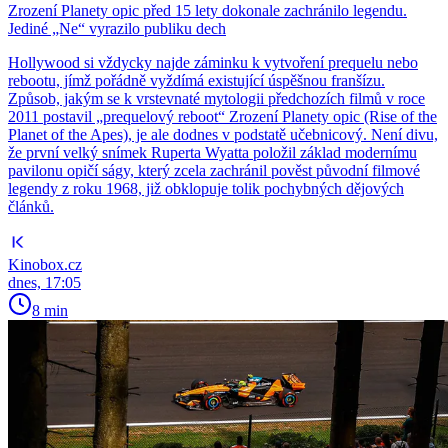
Zrození Planety opic před 15 lety dokonale zachránilo legendu.
Jediné „Ne“ vyrazilo publiku dech
Hollywood si vždycky najde záminku k vytvoření prequelu nebo
rebootu, jímž pořádně vyždímá existující úspěšnou franšízu.
Způsob, jakým se k vrstevnaté mytologii předchozích filmů v roce
2011 postavil „prequelový reboot“ Zrození Planety opic (Rise of the
Planet of the Apes), je ale dodnes v podstatě učebnicový. Není divu,
že první velký snímek Ruperta Wyatta položil základ modernímu
pavilonu opičí ságy, který zcela zachránil pověst původní filmové
legendy z roku 1968, již obklopuje tolik pochybných dějových
článků.
Kinobox.cz
dnes, 17:05
8 min