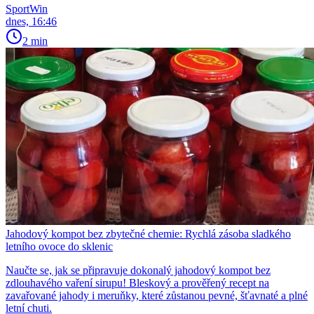
SportWin
dnes, 16:46
2 min
Jahodový kompot bez zbytečné chemie: Rychlá zásoba sladkého
letního ovoce do sklenic
Naučte se, jak se připravuje dokonalý jahodový kompot bez
zdlouhavého vaření sirupu! Bleskový a prověřený recept na
zavařované jahody i meruňky, které zůstanou pevné, šťavnaté a plné
letní chuti.