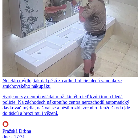
Neteklo mýdlo, tak dal pěstí zrcadlu. Policie hledá vandala ze
smíchovského nákupáku
Svoje nervy neumí ovládat muž, kterého teď kvůli tomu hledá
policie. Na záchodech nákupního centra nerozchodil automatický
dávkovač mýdla, naštval se a pěstí rozbil zrcadlo. Jenže škoda jde
do tisíců a hrozí mu i vězení.
Pražská Drbna
dnes, 17:31