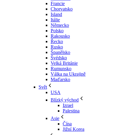
Francie
Chorvatsko
Island
Itálie
Německo
Polsko
Rakousko
Řecko
Rusko
Španělsko
Švédsko
Velká Británie
Rumunsko
Válka na Ukrajině
Maďarsko
Svět
USA
Blízký východ
Izrael
Palestina
Asie
Čína
Jižní Korea