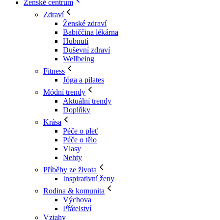
Ženské centrum
Zdraví
Ženské zdraví
Babiččina lékárna
Hubnutí
Duševní zdraví
Wellbeing
Fitness
Jóga a pilates
Módní trendy
Aktuální trendy
Doplňky
Krása
Péče o pleť
Péče o tělo
Vlasy
Nehty
Příběhy ze života
Inspirativní ženy
Rodina & komunita
Výchova
Přátelství
Vztahy