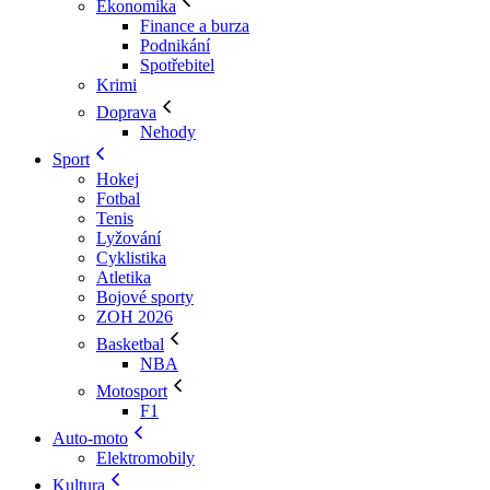
Ekonomika
Finance a burza
Podnikání
Spotřebitel
Krimi
Doprava
Nehody
Sport
Hokej
Fotbal
Tenis
Lyžování
Cyklistika
Atletika
Bojové sporty
ZOH 2026
Basketbal
NBA
Motosport
F1
Auto-moto
Elektromobily
Kultura