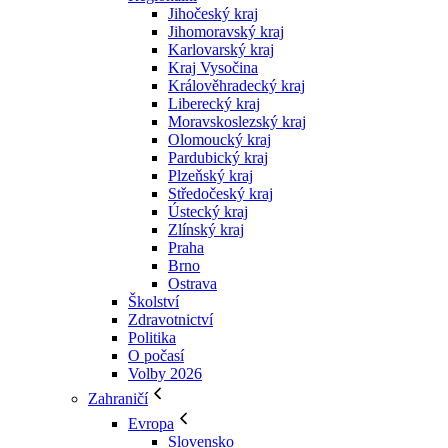
Jihočeský kraj
Jihomoravský kraj
Karlovarský kraj
Kraj Vysočina
Králověhradecký kraj
Liberecký kraj
Moravskoslezský kraj
Olomoucký kraj
Pardubický kraj
Plzeňský kraj
Středočeský kraj
Ústecký kraj
Zlínský kraj
Praha
Brno
Ostrava
Školství
Zdravotnictví
Politika
O počasí
Volby 2026
Zahraničí
Evropa
Slovensko