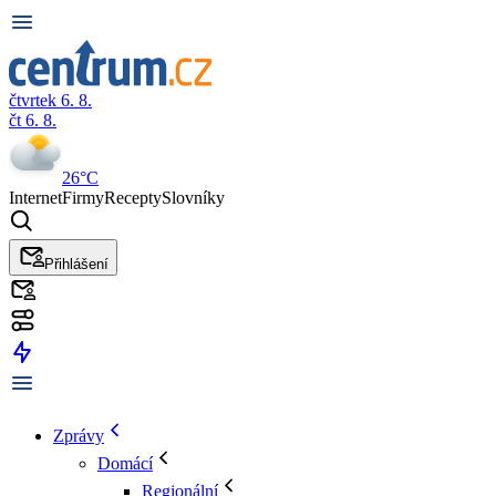
čtvrtek 6. 8.
čt 6. 8.
26°C
Internet
Firmy
Recepty
Slovníky
Přihlášení
Zprávy
Domácí
Regionální