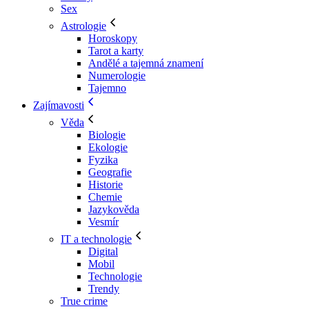
Sex
Astrologie
Horoskopy
Tarot a karty
Andělé a tajemná znamení
Numerologie
Tajemno
Zajímavosti
Věda
Biologie
Ekologie
Fyzika
Geografie
Historie
Chemie
Jazykověda
Vesmír
IT a technologie
Digital
Mobil
Technologie
Trendy
True crime