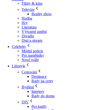
Filmy & kino
Televize
Reality show
Hudba
Hry
Literatura
Výtvarné umění
Divadlo
Digi a stream
Celebrity
Módní policie
Pro pamětníky
Nové tváře
Lifestyle
Cestování
Destinace
Rady na cesty
Bydlení
Interiery
Rady do domu
DIY
Pro kutily