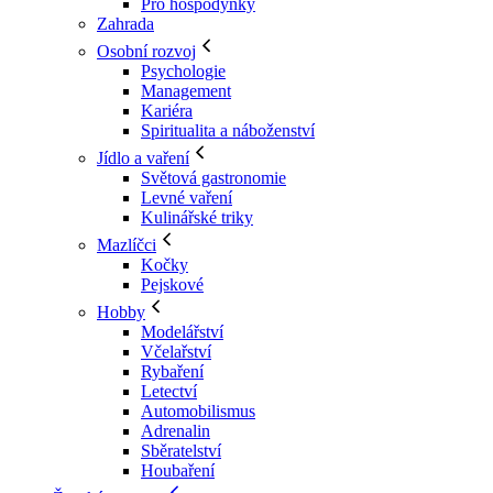
Pro hospodyňky
Zahrada
Osobní rozvoj
Psychologie
Management
Kariéra
Spiritualita a náboženství
Jídlo a vaření
Světová gastronomie
Levné vaření
Kulinářské triky
Mazlíčci
Kočky
Pejskové
Hobby
Modelářství
Včelařství
Rybaření
Letectví
Automobilismus
Adrenalin
Sběratelství
Houbaření