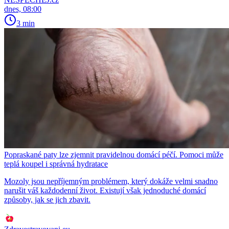
dnes, 08:00
3 min
Popraskané paty lze zjemnit pravidelnou domácí péčí. Pomoci může
teplá koupel i správná hydratace
Mozoly jsou nepříjemným problémem, který dokáže velmi snadno
narušit váš každodenní život. Existují však jednoduché domácí
způsoby, jak se jich zbavit.