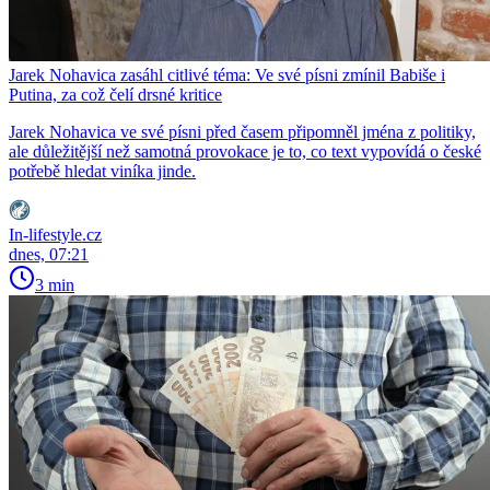
Jarek Nohavica zasáhl citlivé téma: Ve své písni zmínil Babiše i
Putina, za což čelí drsné kritice
Jarek Nohavica ve své písni před časem připomněl jména z politiky,
ale důležitější než samotná provokace je to, co text vypovídá o české
potřebě hledat viníka jinde.
In-lifestyle.cz
dnes, 07:21
3 min