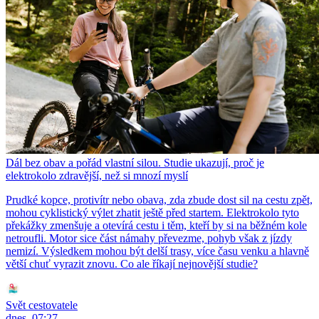
Dál bez obav a pořád vlastní silou. Studie ukazují, proč je
elektrokolo zdravější, než si mnozí myslí
Prudké kopce, protivítr nebo obava, zda zbude dost sil na cestu zpět,
mohou cyklistický výlet zhatit ještě před startem. Elektrokolo tyto
překážky zmenšuje a otevírá cestu i těm, kteří by si na běžném kole
netroufli. Motor sice část námahy převezme, pohyb však z jízdy
nemizí. Výsledkem mohou být delší trasy, více času venku a hlavně
větší chuť vyrazit znovu. Co ale říkají nejnovější studie?
Svět cestovatele
dnes, 07:27