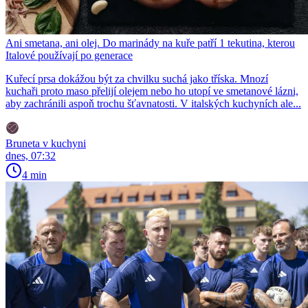
Ani smetana, ani olej. Do marinády na kuře patří 1 tekutina, kterou
Italové používají po generace
Kuřecí prsa dokážou být za chvilku suchá jako tříska. Mnozí
kuchaři proto maso přelijí olejem nebo ho utopí ve smetanové lázni,
aby zachránili aspoň trochu šťavnatosti. V italských kuchyních ale...
Bruneta v kuchyni
dnes, 07:32
4 min