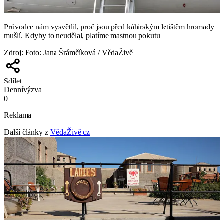
Průvodce nám vysvětlil, proč jsou před káhirským letištěm hromady
mušlí. Kdyby to neudělal, platíme mastnou pokutu
Zdroj
:
Foto: Jana Šrámčíková / VědaŽivě
Sdílet
Denní
výzva
0
Reklama
Další články z
VědaŽivě.cz