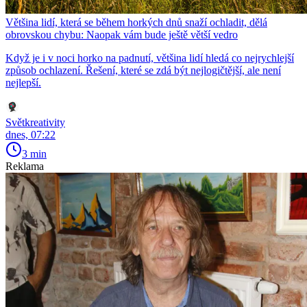
Většina lidí, která se během horkých dnů snaží ochladit, dělá
obrovskou chybu: Naopak vám bude ještě větší vedro
Když je i v noci horko na padnutí, většina lidí hledá co nejrychlejší
způsob ochlazení. Řešení, které se zdá být nejlogičtější, ale není
nejlepší.
Světkreativity
dnes, 07:22
3 min
Reklama