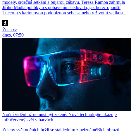
modely, srdečná setkání a bujarou zábavu. Tereza Ramba zahrnula
Jiřího Mádla polibky a s pobavením sledovala, jak herec opouští
Lucernu s kartonovou podobiznou sebe samého v životní velikosti.
Žena.cz
dnes, 07:50
Noční vidění už nemusí být zelené. Nová technologie ukazuje
infračervený svět v barvách
Zelený svět nočních brýlí se stal jedním z nejznámějších obrazů