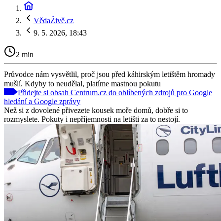
VědaŽivě.cz
9. 5. 2026, 18:43
2 min
Průvodce nám vysvětlil, proč jsou před káhirským letištěm hromady
mušlí. Kdyby to neudělal, platíme mastnou pokutu
Přidejte si obsah Centrum.cz do oblíbených zdrojů pro Google
hledání a Google zprávy
Než si z dovolené přivezete kousek moře domů, dobře si to
rozmyslete. Pokuty i nepříjemnosti na letišti za to nestojí.