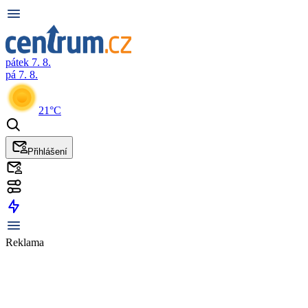
pátek 7. 8.
pá 7. 8.
21°C
Přihlášení
Reklama