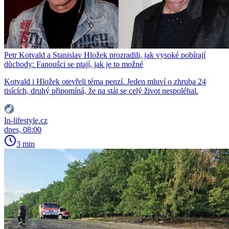
Petr Kotvald a Stanislav Hložek prozradili, jak vysoké pobírají
důchody: Fanoušci se ptají, jak je to možné
Kotvald i Hložek otevřeli téma penzí. Jeden mluví o zhruba 24
tisících, druhý připomíná, že na stát se celý život nespoléhal.
In-lifestyle.cz
dnes, 08:00
3 min