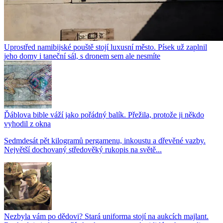
Uprostřed namibijské pouště stojí luxusní město. Písek už zaplnil
jeho domy i taneční sál, s dronem sem ale nesmíte
Ďáblova bible váží jako pořádný balík. Přežila, protože ji někdo
vyhodil z okna
Sedmdesát pět kilogramů pergamenu, inkoustu a dřevěné vazby.
Největší dochovaný středověký rukopis na světě...
Nezbyla vám po dědovi? Stará uniforma stojí na aukcích majlant.