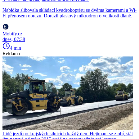
Nabídka slibovala skládací kvadrokoptéru se dvěma kamerami a Wi-
Fi přenosem obrazu. Dorazil plastový mikrodron o velikosti dlaně.
Mobify.cz
dnes, 07:38
4 min
Reklama
Lidé jezdí po krajských silnicích každý den. Hejtmani se zlobí, stát