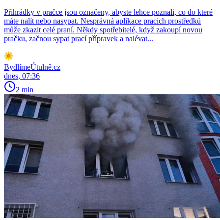
Přihrádky v pračce jsou označeny, abyste lehce poznali, co do které
máte nalít nebo nasypat. Nesprávná aplikace pracích prostředků
může zkazit celé praní. Někdy spotřebitelé, když zakoupí novou
pračku, začnou sypat prací přípravek a nalévat...
BydlímeÚtulně.cz
dnes, 07:36
2 min