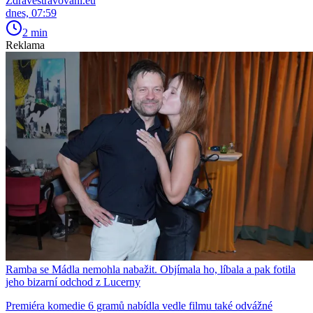
Zdravestravovani.eu
dnes, 07:59
2 min
Reklama
Ramba se Mádla nemohla nabažit. Objímala ho, líbala a pak fotila
jeho bizarní odchod z Lucerny
Premiéra komedie 6 gramů nabídla vedle filmu také odvážné