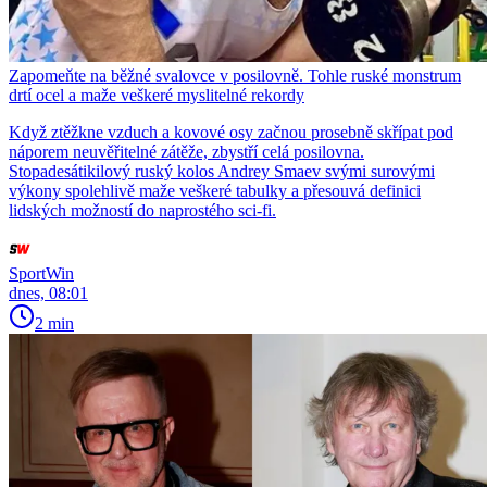
Zapomeňte na běžné svalovce v posilovně. Tohle ruské monstrum
drtí ocel a maže veškeré myslitelné rekordy
Když ztěžkne vzduch a kovové osy začnou prosebně skřípat pod
náporem neuvěřitelné zátěže, zbystří celá posilovna.
Stopadesátikilový ruský kolos Andrey Smaev svými surovými
výkony spolehlivě maže veškeré tabulky a přesouvá definici
lidských možností do naprostého sci-fi.
SportWin
dnes, 08:01
2 min