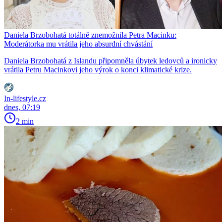
Daniela Brzobohatá totálně znemožnila Petra Macinku:
Moderátorka mu vrátila jeho absurdní chvástání
Daniela Brzobohatá z Islandu připomněla úbytek ledovců a ironicky
vrátila Petru Macinkovi jeho výrok o konci klimatické krize.
In-lifestyle.cz
dnes, 07:19
2 min