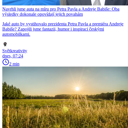
Navrhli jsme auta na míru pro Petra Pavla a Andreje Babiše: Oba
výsledky dokonale opovídají jejich povahám
Jaké auto by vystihovalo prezidenta Petra Pavla a premiéra Andreje
Babiše? Zapojili jsme fantazii, humor i inspiraci českými
automobilkami.
Světkreativity
dnes, 07:24
2 min