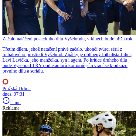
Začalo natáčení posledního dílu Vyšehradu, v kinech bude příští rok
Třetím dílem, jehož natáčení právě začalo, ukončí tvůrci sérii z
fotbalového prostředí Vyšehrad. Zpátky je oblíbený fotbalista Julius
Lavi Lavička, jeho manželka, syn i agent. Po kritice druhého dílu
bude Vyšehrad TŘY podle autorů komornější a vrací se k odkazu
prvního dílu a seriálu.
Pražská Drbna
dnes, 07:31
1 min
Reklama