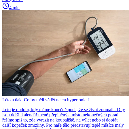
4 min
Léto a tlak. Co by měli vědět nejen hypertonici?
Léto je období, kdy máme konečně pocit, že se život zpomalil. Dny
jsou delší, kalendář méně přeplněný a místo nekonečných porad
řešíme spíš to, zda vyrazit na koupaliště, na výlet nebo si dopřát
další kopeček zmrzliny. Pro naše tělo představují teplé měsíce malý