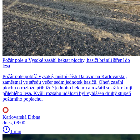
Požár pole u Vysoké zasáhl hektar plochy, hasiči bránili šíření do
lesa
Požár pole poblíž Vysoké, místní části Dalovic na Karlovarsku,
zaměstnal ve středu večer sedm jednotek hasičů. Oheň zasáhl
plochu o rozloze přibližně jednoho hektaru a rozšířil se až k okraji
přilehlého lesa. Kvůli rozsahu události byl vyhlášen druhý stupeň
požárního poplachu.
Karlovarská Drbna
dnes, 08:00
1 min