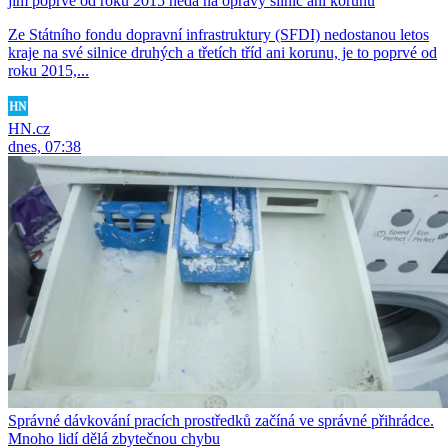
jim poprvé od roku 2015 nedá na opravy silnic ani korunu
Ze Státního fondu dopravní infrastruktury (SFDI) nedostanou letos
kraje na své silnice druhých a třetích tříd ani korunu, je to poprvé od
roku 2015,...
HN.cz
dnes, 07:38
Správné dávkování pracích prostředků začíná ve správné přihrádce.
Mnoho lidí dělá zbytečnou chybu