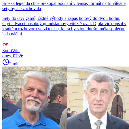
Srbská legenda chce překopat počítání v tenise, formát na tři vítězné
sety by ale zachovala
Sety do čtyř gamů, žádné výhody a zápas hotový do dvou hodin.
Čtyřiadvacetinásobný grandslamový vítěz Novak Djokovič popsal v
krátkém rozhovoru verzi tenisu, která by s tou dnešní měla společné
leda náčiní.
SportWin
dnes, 07:26
2 min