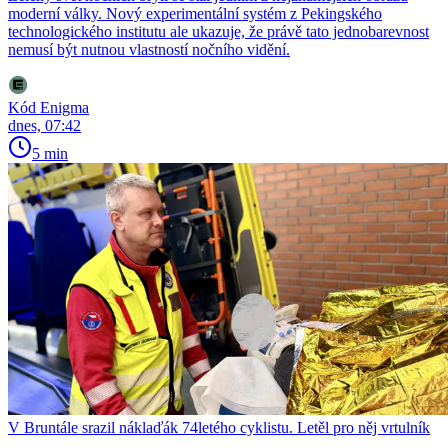
moderní války. Nový experimentální systém z Pekingského
technologického institutu ale ukazuje, že právě tato jednobarevnost
nemusí být nutnou vlastností nočního vidění.
Kód Enigma
dnes, 07:42
5 min
V Bruntále srazil náklaďák 74letého cyklistu. Letěl pro něj vrtulník