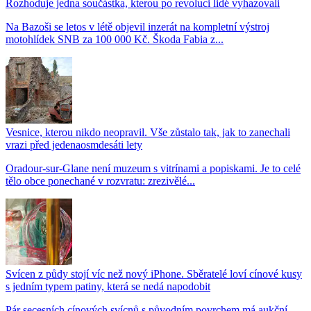
Rozhoduje jedna součástka, kterou po revoluci lidé vyhazovali
Na Bazoši se letos v létě objevil inzerát na kompletní výstroj
motohlídek SNB za 100 000 Kč. Škoda Fabia z...
Vesnice, kterou nikdo neopravil. Vše zůstalo tak, jak to zanechali
vrazi před jedenaosmdesáti lety
Oradour-sur-Glane není muzeum s vitrínami a popiskami. Je to celé
tělo obce ponechané v rozvratu: zrezivělé...
Svícen z půdy stojí víc než nový iPhone. Sběratelé loví cínové kusy
s jedním typem patiny, která se nedá napodobit
Pár secesních cínových svícnů s původním povrchem má aukční