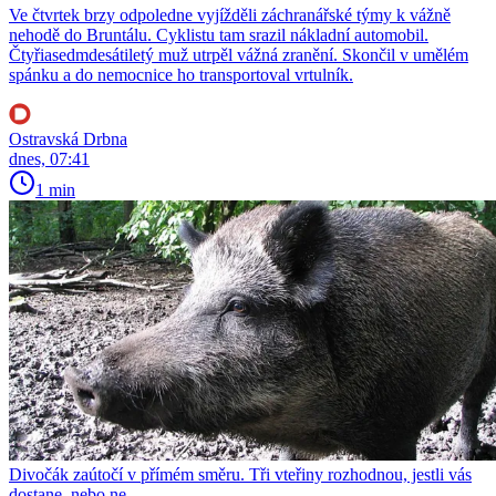
Ve čtvrtek brzy odpoledne vyjížděli záchranářské týmy k vážně
nehodě do Bruntálu. Cyklistu tam srazil nákladní automobil.
Čtyřiasedmdesátiletý muž utrpěl vážná zranění. Skončil v umělém
spánku a do nemocnice ho transportoval vrtulník.
Ostravská Drbna
dnes, 07:41
1 min
Divočák zaútočí v přímém směru. Tři vteřiny rozhodnou, jestli vás
dostane, nebo ne