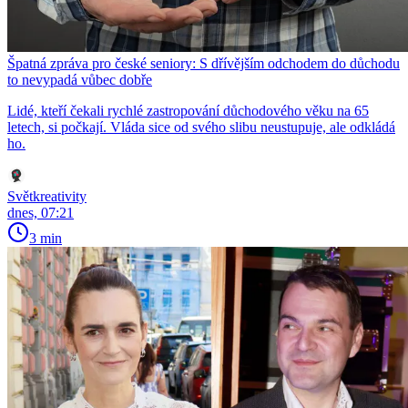
Špatná zpráva pro české seniory: S dřívějším odchodem do důchodu
to nevypadá vůbec dobře
Lidé, kteří čekali rychlé zastropování důchodového věku na 65
letech, si počkají. Vláda sice od svého slibu neustupuje, ale odkládá
ho.
Světkreativity
dnes, 07:21
3 min