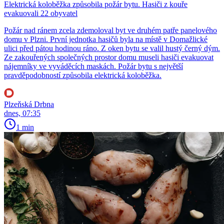
Elektrická koloběžka způsobila požár bytu. Hasiči z kouře
evakuovali 22 obyvatel
Požár nad ránem zcela zdemoloval byt ve druhém patře panelového
domu v Plzni. První jednotka hasičů byla na místě v Domažlické
ulici před pátou hodinou ráno. Z oken bytu se valil hustý černý dým.
Ze zakouřených společných prostor domu museli hasiči evakuovat
nájemníky ve vyváděcích maskách. Požár bytu s největší
pravděpodobností způsobila elektrická koloběžka.
Plzeňská Drbna
dnes, 07:35
1 min