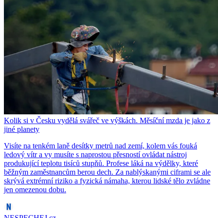
Kolik si v Česku vydělá svářeč ve výškách. Měsíční mzda je jako z
jiné planety
Visíte na tenkém laně desítky metrů nad zemí, kolem vás fouká
ledový vítr a vy musíte s naprostou přesností ovládat nástroj
produkující teplotu tisíců stupňů. Profese láká na výdělky, které
běžným zaměstnancům berou dech. Za nablýskanými ciframi se ale
skrývá extrémní riziko a fyzická námaha, kterou lidské tělo zvládne
jen omezenou dobu.
NESPECHEJ.cz