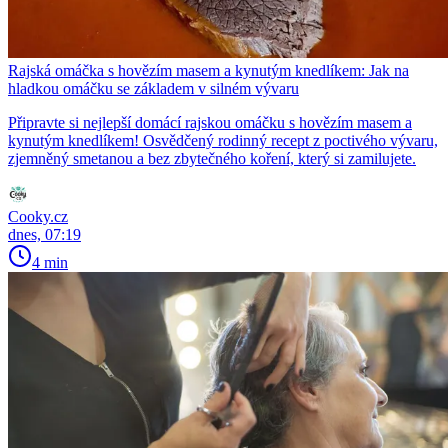
Rajská omáčka s hovězím masem a kynutým knedlíkem: Jak na
hladkou omáčku se základem v silném vývaru
Připravte si nejlepší domácí rajskou omáčku s hovězím masem a
kynutým knedlíkem! Osvědčený rodinný recept z poctivého vývaru,
zjemněný smetanou a bez zbytečného koření, který si zamilujete.
Cooky.cz
dnes, 07:19
4 min