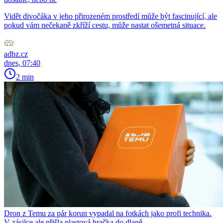
Vidět divočáka v jeho přirozeném prostředí může být fascinující, ale
pokud vám nečekaně zkříží cestu, může nastat ošemetná situace.
adbz.cz
dnes, 07:40
2 min
Dron z Temu za pár korun vypadal na fotkách jako profi technika.
V zásilce ale přišla plastová hračka do dlaně