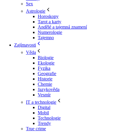
Sex
Astrologie
Horoskopy
Tarot a karty
Andělé a tajemná znamení
Numerologie
Tajemno
Zajímavosti
Věda
Biologie
Ekologie
Fyzika
Geografie
Historie
Chemie
Jazykověda
Vesmír
IT a technologie
Digital
Mobil
Technologie
Trendy
True crime