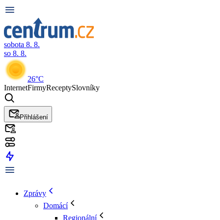
sobota 8. 8.
so 8. 8.
26°C
Internet
Firmy
Recepty
Slovníky
Přihlášení
Zprávy
Domácí
Regionální