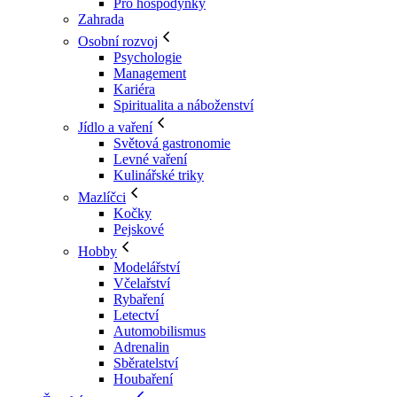
Pro hospodyňky
Zahrada
Osobní rozvoj
Psychologie
Management
Kariéra
Spiritualita a náboženství
Jídlo a vaření
Světová gastronomie
Levné vaření
Kulinářské triky
Mazlíčci
Kočky
Pejskové
Hobby
Modelářství
Včelařství
Rybaření
Letectví
Automobilismus
Adrenalin
Sběratelství
Houbaření