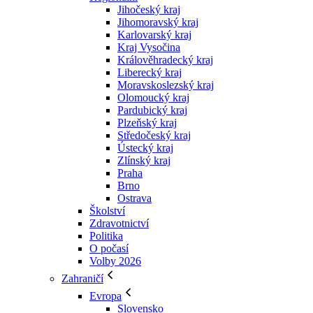
Jihočeský kraj
Jihomoravský kraj
Karlovarský kraj
Kraj Vysočina
Králověhradecký kraj
Liberecký kraj
Moravskoslezský kraj
Olomoucký kraj
Pardubický kraj
Plzeňský kraj
Středočeský kraj
Ústecký kraj
Zlínský kraj
Praha
Brno
Ostrava
Školství
Zdravotnictví
Politika
O počasí
Volby 2026
Zahraničí
Evropa
Slovensko