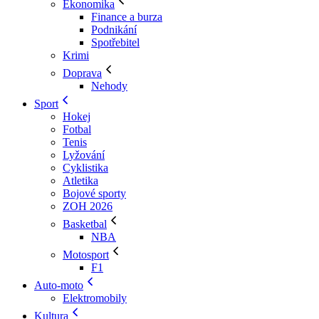
Ekonomika
Finance a burza
Podnikání
Spotřebitel
Krimi
Doprava
Nehody
Sport
Hokej
Fotbal
Tenis
Lyžování
Cyklistika
Atletika
Bojové sporty
ZOH 2026
Basketbal
NBA
Motosport
F1
Auto-moto
Elektromobily
Kultura