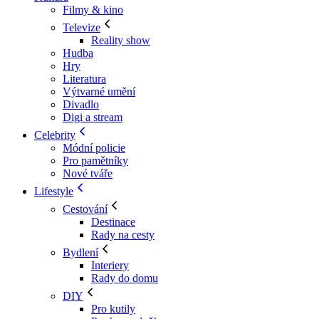
Filmy & kino
Televize
Reality show
Hudba
Hry
Literatura
Výtvarné umění
Divadlo
Digi a stream
Celebrity
Módní policie
Pro pamětníky
Nové tváře
Lifestyle
Cestování
Destinace
Rady na cesty
Bydlení
Interiery
Rady do domu
DIY
Pro kutily