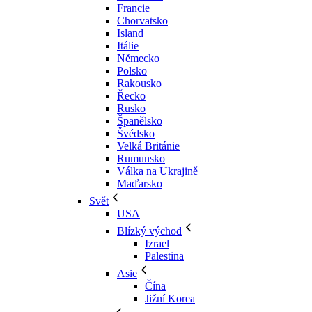
Francie
Chorvatsko
Island
Itálie
Německo
Polsko
Rakousko
Řecko
Rusko
Španělsko
Švédsko
Velká Británie
Rumunsko
Válka na Ukrajině
Maďarsko
Svět
USA
Blízký východ
Izrael
Palestina
Asie
Čína
Jižní Korea