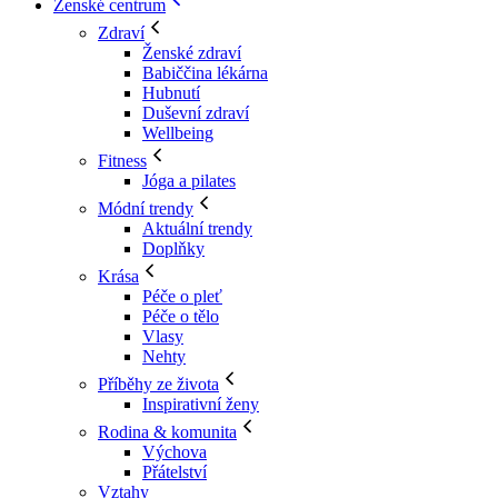
Ženské centrum
Zdraví
Ženské zdraví
Babiččina lékárna
Hubnutí
Duševní zdraví
Wellbeing
Fitness
Jóga a pilates
Módní trendy
Aktuální trendy
Doplňky
Krása
Péče o pleť
Péče o tělo
Vlasy
Nehty
Příběhy ze života
Inspirativní ženy
Rodina & komunita
Výchova
Přátelství
Vztahy