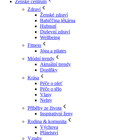
Ženské centrum
Zdraví
Ženské zdraví
Babiččina lékárna
Hubnutí
Duševní zdraví
Wellbeing
Fitness
Jóga a pilates
Módní trendy
Aktuální trendy
Doplňky
Krása
Péče o pleť
Péče o tělo
Vlasy
Nehty
Příběhy ze života
Inspirativní ženy
Rodina & komunita
Výchova
Přátelství
Vztahy