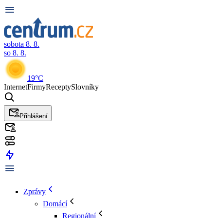
sobota 8. 8.
so 8. 8.
19°C
Internet
Firmy
Recepty
Slovníky
Přihlášení
Zprávy
Domácí
Regionální