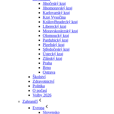
Jihočeský kraj
Jihomoravský kraj
Karlovarský kraj
Kraj Vysočina
Králověhradecký kraj
Liberecký kraj
Moravskoslezský kraj
Olomoucký kraj
Pardubický kraj
Plzeňský kraj
Středočeský kraj
Ústecký kraj
Zlínský kraj
Praha
Brno
Ostrava
Školství
Zdravotnictví
Politika
O počasí
Volby 2026
Zahraničí
Evropa
Slovensko