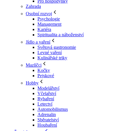
Pro hospodyňky
Zahrada
Osobní rozvoj
Psychologie
Management
Kariéra
Spiritualita a náboženství
Jídlo a vaření
Světová gastronomie
Levné vaření
Kulinářské triky
Mazlíčci
Kočky
Pejskové
Hobby
Modelářství
Včelařství
Rybaření
Letectví
Automobilismus
Adrenalin
Sběratelství
Houbaření