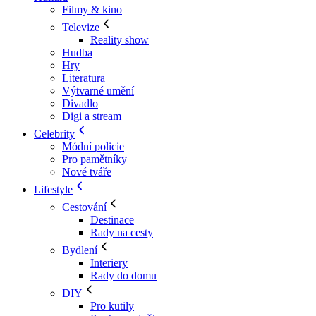
Filmy & kino
Televize
Reality show
Hudba
Hry
Literatura
Výtvarné umění
Divadlo
Digi a stream
Celebrity
Módní policie
Pro pamětníky
Nové tváře
Lifestyle
Cestování
Destinace
Rady na cesty
Bydlení
Interiery
Rady do domu
DIY
Pro kutily