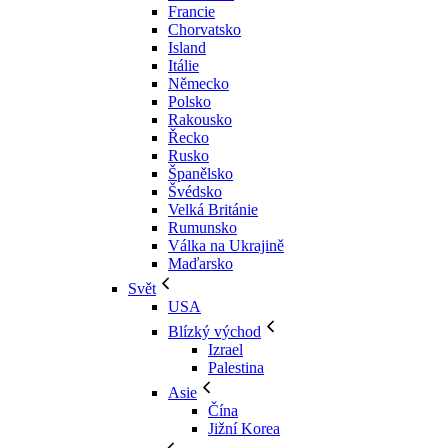
Francie
Chorvatsko
Island
Itálie
Německo
Polsko
Rakousko
Řecko
Rusko
Španělsko
Švédsko
Velká Británie
Rumunsko
Válka na Ukrajině
Maďarsko
Svět
USA
Blízký východ
Izrael
Palestina
Asie
Čína
Jižní Korea