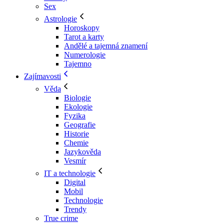
Sex
Astrologie
Horoskopy
Tarot a karty
Andělé a tajemná znamení
Numerologie
Tajemno
Zajímavosti
Věda
Biologie
Ekologie
Fyzika
Geografie
Historie
Chemie
Jazykověda
Vesmír
IT a technologie
Digital
Mobil
Technologie
Trendy
True crime