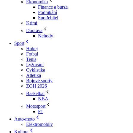
Ekonomika
Finance a burza
Podnikání
Spotřebitel
Krimi
Doprava
Nehody
Sport
Hokej
Fotbal
Tenis
Lyžování
Cyklistika
Atletika
Bojové sporty
ZOH 2026
Basketbal
NBA
Motosport
F1
Auto-moto
Elektromobily
Kultura