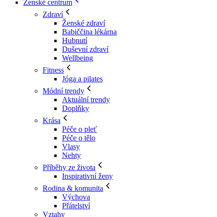
Ženské centrum
Zdraví
Ženské zdraví
Babiččina lékárna
Hubnutí
Duševní zdraví
Wellbeing
Fitness
Jóga a pilates
Módní trendy
Aktuální trendy
Doplňky
Krása
Péče o pleť
Péče o tělo
Vlasy
Nehty
Příběhy ze života
Inspirativní ženy
Rodina & komunita
Výchova
Přátelství
Vztahy