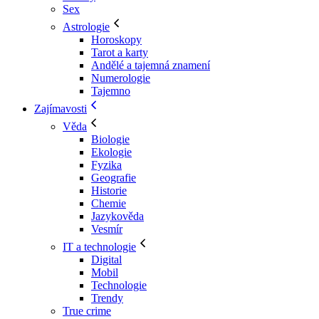
Sex
Astrologie
Horoskopy
Tarot a karty
Andělé a tajemná znamení
Numerologie
Tajemno
Zajímavosti
Věda
Biologie
Ekologie
Fyzika
Geografie
Historie
Chemie
Jazykověda
Vesmír
IT a technologie
Digital
Mobil
Technologie
Trendy
True crime