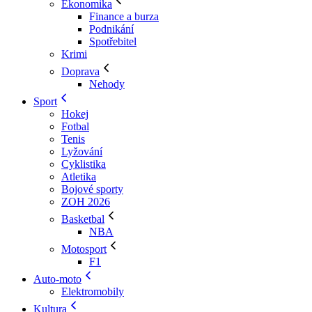
Ekonomika
Finance a burza
Podnikání
Spotřebitel
Krimi
Doprava
Nehody
Sport
Hokej
Fotbal
Tenis
Lyžování
Cyklistika
Atletika
Bojové sporty
ZOH 2026
Basketbal
NBA
Motosport
F1
Auto-moto
Elektromobily
Kultura