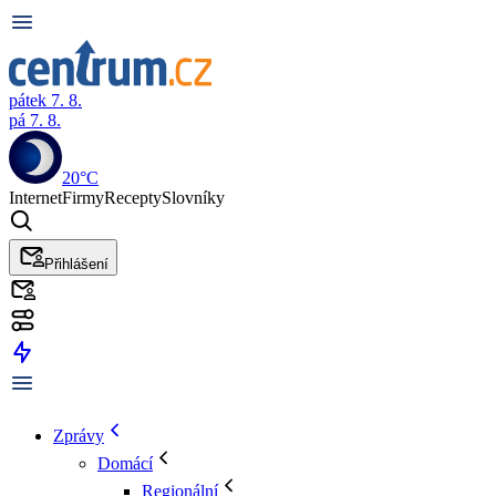
pátek 7. 8.
pá 7. 8.
20°C
Internet
Firmy
Recepty
Slovníky
Přihlášení
Zprávy
Domácí
Regionální