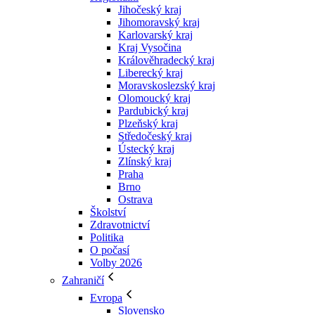
Jihočeský kraj
Jihomoravský kraj
Karlovarský kraj
Kraj Vysočina
Králověhradecký kraj
Liberecký kraj
Moravskoslezský kraj
Olomoucký kraj
Pardubický kraj
Plzeňský kraj
Středočeský kraj
Ústecký kraj
Zlínský kraj
Praha
Brno
Ostrava
Školství
Zdravotnictví
Politika
O počasí
Volby 2026
Zahraničí
Evropa
Slovensko