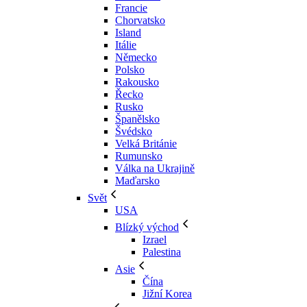
Francie
Chorvatsko
Island
Itálie
Německo
Polsko
Rakousko
Řecko
Rusko
Španělsko
Švédsko
Velká Británie
Rumunsko
Válka na Ukrajině
Maďarsko
Svět
USA
Blízký východ
Izrael
Palestina
Asie
Čína
Jižní Korea