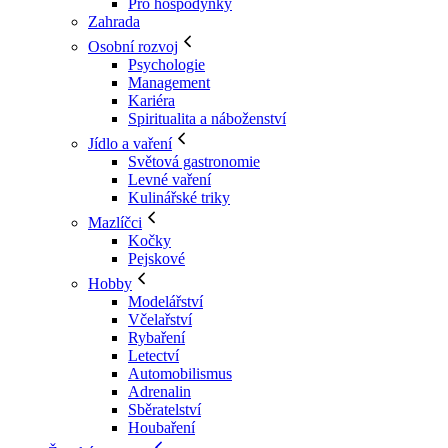
Pro hospodyňky
Zahrada
Osobní rozvoj
Psychologie
Management
Kariéra
Spiritualita a náboženství
Jídlo a vaření
Světová gastronomie
Levné vaření
Kulinářské triky
Mazlíčci
Kočky
Pejskové
Hobby
Modelářství
Včelařství
Rybaření
Letectví
Automobilismus
Adrenalin
Sběratelství
Houbaření