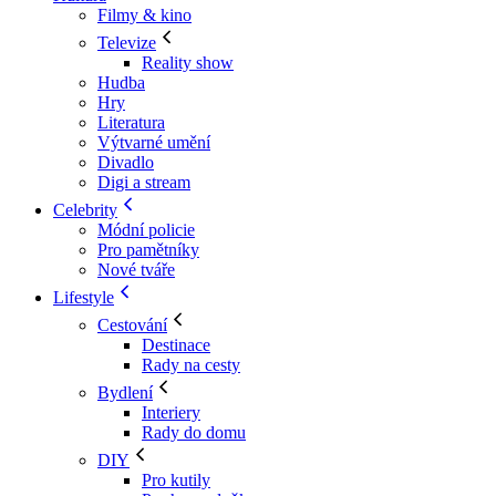
Filmy & kino
Televize
Reality show
Hudba
Hry
Literatura
Výtvarné umění
Divadlo
Digi a stream
Celebrity
Módní policie
Pro pamětníky
Nové tváře
Lifestyle
Cestování
Destinace
Rady na cesty
Bydlení
Interiery
Rady do domu
DIY
Pro kutily