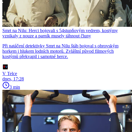
Smrt na Nilu: Herci bojovali s 54stupňovým vedrem, kostýmy
vznikaly z nouze a parník musely táhnout čluny
Při natáčení detektivky Smrt na Nilu štáb bojoval s obrovským
horkem i hlukem lodních motorů. Zvláštní původ filmových
kostýmů překvapil i samotné herce.
V Telce
dnes, 17:28
3 min