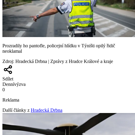
Prozradily ho pantofle, policejní hlídku v Týništi opilý řidič
neoklamal
Zdroj
:
Hradecká Drbna | Zprávy z Hradce Králové a kraje
Sdílet
Denní
výzva
0
Reklama
Další články z
Hradecká Drbna