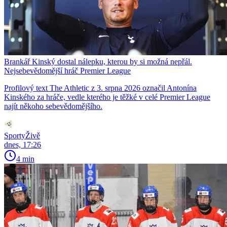
Brankář Kinský dostal nálepku, kterou by si možná nepřál.
Nejsebevědomější hráč Premier League
Profilový text The Athletic z 3. srpna 2026 označil Antonína
Kinského za hráče, vedle kterého je těžké v celé Premier League
najít někoho sebevědomějšího.
SportyŽivě
dnes, 17:26
4 min