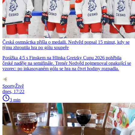
Česká osmnáctka přišla o medaili. Nedvěd popsal 15 minut, kdy se
týmu zhroutila hra po gólu soupeře
Porážka 4:5 s Finskem na Hlinka Gretzky Cupu 2026 pohřbila
české naděje na semifinále. Trenér Nedvěd pojmenoval opakující se
vzorec: po inkasovaném gólu se hra na čtvrt hodiny rozpadla.
SportyŽivě
dnes, 17:22
3 min