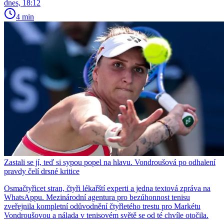
dnes, 18:12
4 min
Zastali se jí, teď si sypou popel na hlavu. Vondroušová po odhalení
pravdy čelí drsné kritice
Osmačtyřicet stran, čtyři lékařští experti a jedna textová zpráva na
WhatsAppu. Mezinárodní agentura pro bezúhonnost tenisu
zveřejnila kompletní odůvodnění čtyřletého trestu pro Markétu
Vondroušovou a nálada v tenisovém světě se od té chvíle otočila.