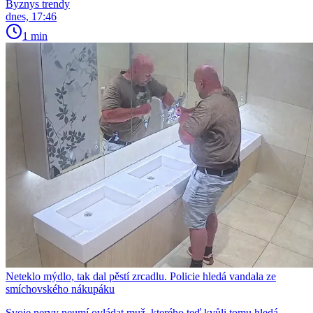
Byznys trendy
dnes, 17:46
1 min
Neteklo mýdlo, tak dal pěstí zrcadlu. Policie hledá vandala ze
smíchovského nákupáku
Svoje nervy neumí ovládat muž, kterého teď kvůli tomu hledá