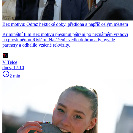
Bez motivu: Odraz hektické doby, předloha a napříč celým městem
Kriminální film Bez motivu přesunul pátrání po neznámém vrahovi
na prosluněnou Riviéru. Natáčení svedlo dohromady bývalé
partnery a odhalilo vzácné rekvizity.
V Telce
dnes, 17:10
2 min