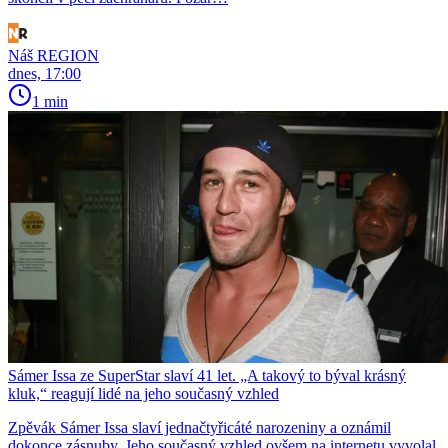
Náš REGION
dnes, 17:00
1 min
Sámer Issa ze SuperStar slaví 41 let. „A takový to býval krásný
kluk,“ reagují lidé na jeho současný vzhled
Zpěvák Sámer Issa slaví jednačtyřicáté narozeniny a oznámil
dokonce zásnuby. Jeho současný vzhled ovšem na internetu vyvolal