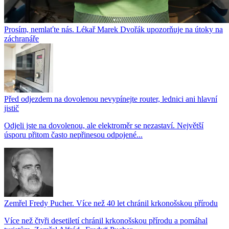
Prosím, nemlaťte nás. Lékař Marek Dvořák upozorňuje na útoky na
záchranáře
Před odjezdem na dovolenou nevypínejte router, lednici ani hlavní
jistič
Odjeli jste na dovolenou, ale elektroměr se nezastaví. Největší
úsporu přitom často nepřinesou odpojené...
Zemřel Fredy Pucher. Více než 40 let chránil krkonošskou přírodu
Více než čtyři desetiletí chránil krkonošskou přírodu a pomáhal