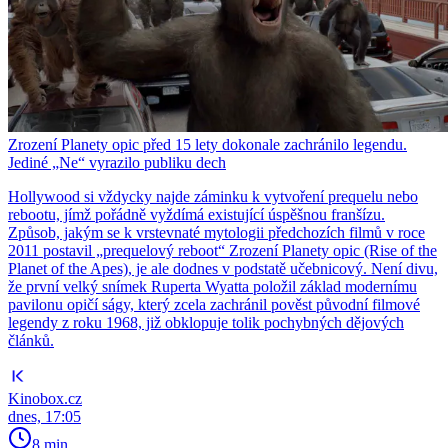
Zrození Planety opic před 15 lety dokonale zachránilo legendu.
Jediné „Ne“ vyrazilo publiku dech
Hollywood si vždycky najde záminku k vytvoření prequelu nebo
rebootu, jímž pořádně vyždímá existující úspěšnou franšízu.
Způsob, jakým se k vrstevnaté mytologii předchozích filmů v roce
2011 postavil „prequelový reboot“ Zrození Planety opic (Rise of the
Planet of the Apes), je ale dodnes v podstatě učebnicový. Není divu,
že první velký snímek Ruperta Wyatta položil základ modernímu
pavilonu opičí ságy, který zcela zachránil pověst původní filmové
legendy z roku 1968, již obklopuje tolik pochybných dějových
článků.
Kinobox.cz
dnes, 17:05
8 min