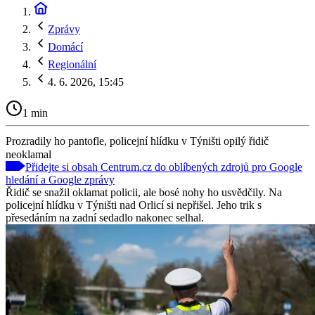
Zprávy
Domácí
Regionální
4. 6. 2026, 15:45
1 min
Prozradily ho pantofle, policejní hlídku v Týništi opilý řidič
neoklamal
Přidejte si obsah Centrum.cz do oblíbených zdrojů pro Google
hledání a Google zprávy
Řidič se snažil oklamat policii, ale bosé nohy ho usvědčily. Na
policejní hlídku v Týništi nad Orlicí si nepřišel. Jeho trik s
přesedáním na zadní sedadlo nakonec selhal.