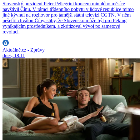
Slovenský prezident Peter Pellegrini koncem minulého měsíce
navštívil Čínu. V rámci třídenního pobytu v lidové republice mimo
jiné kývnul na rozhovor pro tamější státní televizi CGTN. V něm
nešetřil chválou Číny, sliby, že Slovensko může být pro Peking
vynikajícím prostředníkem, a zkritizoval vývoj po sametové
revoluci.
Aktuálně.cz - Zprávy
dnes, 18:11