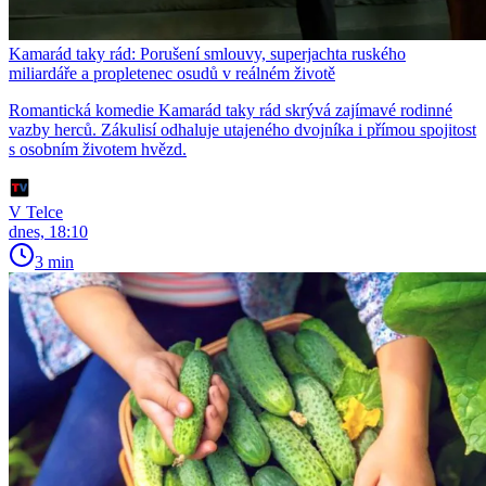
Kamarád taky rád: Porušení smlouvy, superjachta ruského
miliardáře a propletenec osudů v reálném životě
Romantická komedie Kamarád taky rád skrývá zajímavé rodinné
vazby herců. Zákulisí odhaluje utajeného dvojníka i přímou spojitost
s osobním životem hvězd.
V Telce
dnes, 18:10
3 min