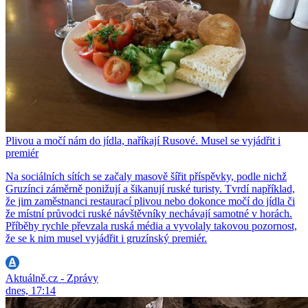
Plivou a močí nám do jídla, naříkají Rusové. Musel se vyjádřit i
premiér
Na sociálních sítích se začaly masově šířit příspěvky, podle nichž
Gruzínci záměrně ponižují a šikanují ruské turisty. Tvrdí například,
že jim zaměstnanci restaurací plivou nebo dokonce močí do jídla či
že místní průvodci ruské návštěvníky nechávají samotné v horách.
Příběhy rychle převzala ruská média a vyvolaly takovou pozornost,
že se k nim musel vyjádřit i gruzínský premiér.
Aktuálně.cz - Zprávy
dnes, 17:14