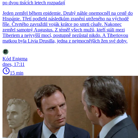
po dvou tisících letech rozpadají
Jeden zemřel během epidemie. Druhý náhle onemocněl na cestě do
Hispánie. Třetí podlehl následkům zranění utrženého na východě
říše. Čtvrtého zavraždil voják krátce po smrti císaře. Nakonec
zemřel samotný Augustus. Z téměř všech mužů, kteří stáli mezi
Tiberiem a nejvyšší mocí, postupně nezůstal nikdo. A Tiberiovou
matkou byla Livia Drusilla, jedna z nejmocnějších žen své doby.
Kód Enigma
dnes, 17:11
15 min