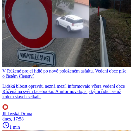
V Růžené projel řidič po nově položeném asfaltu. Vedení obce píše
o čistém šílenství
Lidská blbost opravdu nezná mezí, informovalo včera vedení obce
Růžená na svém facebooku. A informovalo, s jakými řidiči se už
kolem staveb setkali.
Jihlavská Drbna
dnes, 17:58
1 min