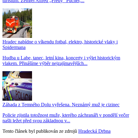
turistům. Zemřel Alfréd „Fredy“ Pucher,...
Hradec nabídne o víkendu fotbal, elektro, historické vlaky i
Spidermana
Hudba u Labe, tanec, letní kina, koncerty i výlet historickým
vlakem. Přinášíme výběr nejzajímavějších...
Záhada z Temného Dolu vyřešena. Neznámý muž je cizinec
Policie zjistila totožnost muže, kterého záchranáři v pondělí večer
našli ležet před svou základnou v...
Tento článek byl publikován ze zdrojů
Hradecká Drbna