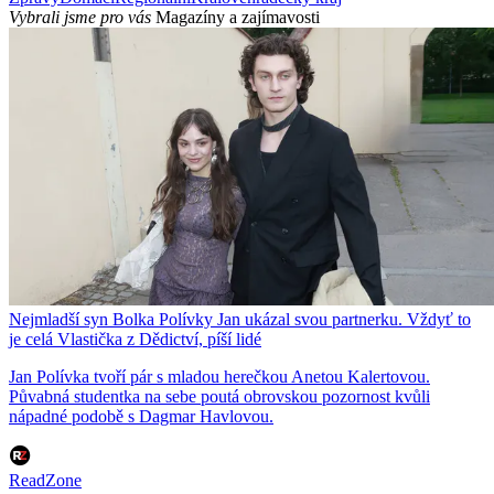
Vybrali jsme pro vás
Magazíny a zajímavosti
Nejmladší syn Bolka Polívky Jan ukázal svou partnerku. Vždyť to
je celá Vlastička z Dědictví, píší lidé
Jan Polívka tvoří pár s mladou herečkou Anetou Kalertovou.
Půvabná studentka na sebe poutá obrovskou pozornost kvůli
nápadné podobě s Dagmar Havlovou.
ReadZone