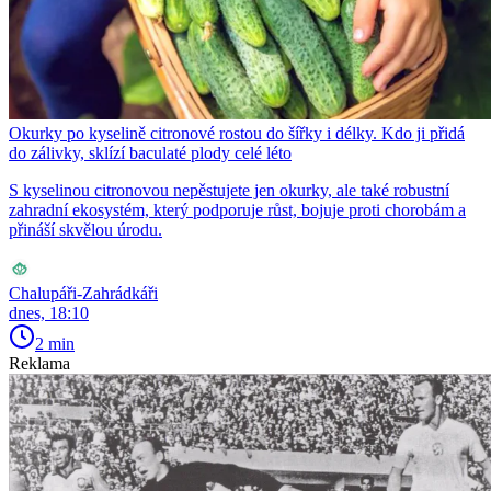
Okurky po kyselině citronové rostou do šířky i délky. Kdo ji přidá
do zálivky, sklízí baculaté plody celé léto
S kyselinou citronovou nepěstujete jen okurky, ale také robustní
zahradní ekosystém, který podporuje růst, bojuje proti chorobám a
přináší skvělou úrodu.
Chalupáři-Zahrádkáři
dnes, 18:10
2 min
Reklama