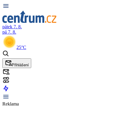
pátek 7. 8.
pá 7. 8.
25°C
Přihlášení
Reklama