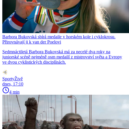
Barbora Bukovská sbírá medaile v horském kole i cyklokrosu.
Přirovnávají ji k van der Poelovi
Sedmnáctiletá Barbora Bukovská má za necelé dva roky na
juniorské scéně nejméně osm medailí z mistrovství světa a Evropy
ve dvou cyklistických disciplínách.
SportyŽivě
dnes, 17:10
4 min