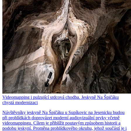
Videomapping i pulzující srdcová chodba. Jeskyně Na Špičáku
chystá modernizaci
Návštěvníky jeskyně Na Špičáku u Supíkovic na Jesenicku budou
při prohlídkách doprovázet moderní audiovizuální prvky včetně
videomappingu. Cílem je přiblížit poutavým způsobem historii a
podobu jeskyní. Proměna prohlídkového okruhu, jehož součástí je i