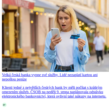
Velká česká banka vypne své služby. Lidé nezaplatí kartou ani
nepošlou peníze
Klienti jedné z největších českých bank by měli počítat s krátkým
omezením služeb. ČSOB na neděli 9. srpna naplánovala odstávku
elektronického bankovnictví, která ovlivní také nákupy na internetu.