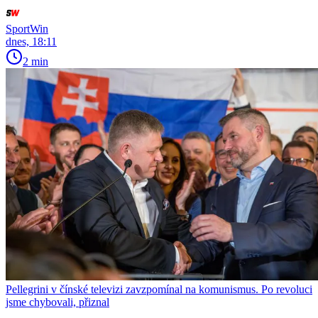
SportWin
dnes, 18:11
2 min
Pellegrini v čínské televizi zavzpomínal na komunismus. Po revoluci
jsme chybovali, přiznal