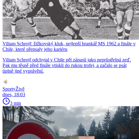
Viliam Schrojf: žižkovský kluk, nejlepší brankář MS 1962 a finále v
Chile, které přepsaly jeho kariéru
Viliam Schrojf odchytal v Chile pět zápasů jako neprůstřelná zeď.
Pak mu těsně před finále vtiskli do rukou trofej, a začalo se psát
úplně jiné vyprávění.
SportyŽivě
dnes, 18:03
3 min