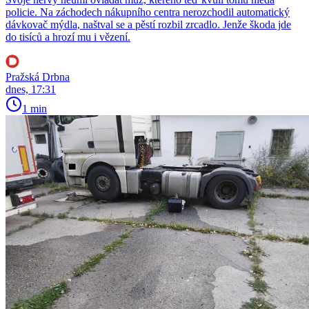
policie. Na záchodech nákupního centra nerozchodil automatický
dávkovač mýdla, naštval se a pěstí rozbil zrcadlo. Jenže škoda jde
do tisíců a hrozí mu i vězení.
Pražská Drbna
dnes, 17:31
1 min