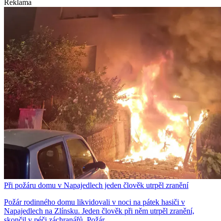
Reklama
Při požáru domu v Napajedlech jeden člověk utrpěl zranění
Požár rodinného domu likvidovali v noci na pátek hasiči v
Napajedlech na Zlínsku. Jeden člověk při něm utrpěl zranění,
skončil v péči záchranářů. Požár…