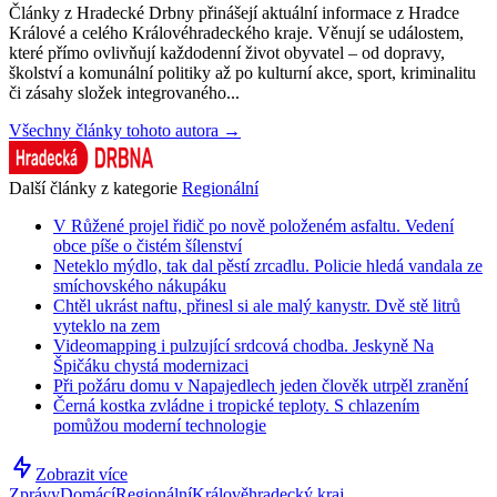
Články z Hradecké Drbny přinášejí aktuální informace z Hradce
Králové a celého Královéhradeckého kraje. Věnují se událostem,
které přímo ovlivňují každodenní život obyvatel – od dopravy,
školství a komunální politiky až po kulturní akce, sport, kriminalitu
či zásahy složek integrovaného...
Všechny články tohoto autora →
Další články z kategorie
Regionální
V Růžené projel řidič po nově položeném asfaltu. Vedení
obce píše o čistém šílenství
Neteklo mýdlo, tak dal pěstí zrcadlu. Policie hledá vandala ze
smíchovského nákupáku
Chtěl ukrást naftu, přinesl si ale malý kanystr. Dvě stě litrů
vyteklo na zem
Videomapping i pulzující srdcová chodba. Jeskyně Na
Špičáku chystá modernizaci
Při požáru domu v Napajedlech jeden člověk utrpěl zranění
Černá kostka zvládne i tropické teploty. S chlazením
pomůžou moderní technologie
Zobrazit více
Zprávy
Domácí
Regionální
Králověhradecký kraj