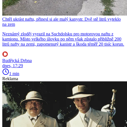
Chtěl ukrást naftu, přinesl si ale malý kanystr. Dvě stě litrů vyteklo
na zem
Neznámý zloděj vyrazil na Suchdolsku pro motorovou naftu z
kamionu. Místo velkého úlovku po něm však zůstalo přibližně 200
litrů nafty na zemi, zapomenutý kanistr a škoda téměř 20 tisíc korun.
Budějcká Drbna
dnes, 17:29
1 min
Reklama