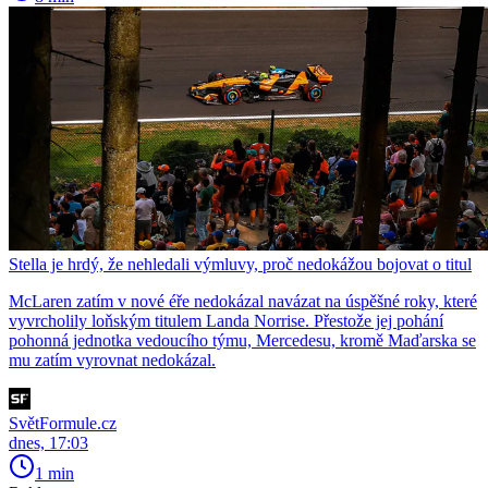
Stella je hrdý, že nehledali výmluvy, proč nedokážou bojovat o titul
McLaren zatím v nové éře nedokázal navázat na úspěšné roky, které
vyvrcholily loňským titulem Landa Norrise. Přestože jej pohání
pohonná jednotka vedoucího týmu, Mercedesu, kromě Maďarska se
mu zatím vyrovnat nedokázal.
SvětFormule.cz
dnes, 17:03
1 min