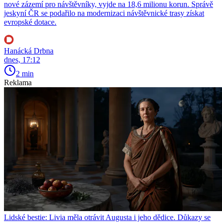
nové zázemí pro návštěvníky, vyjde na 18,6 milionu korun. Správě
jeskyní ČR se podařilo na modernizaci návštěvnické trasy získat
evropské dotace.
Hanácká Drbna
dnes, 17:12
2 min
Reklama
Lidské bestie: Livia měla otrávit Augusta i jeho dědice. Důkazy se