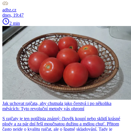
adbz.cz
dnes, 19:47
2 min
Jak uchovat rajčata, aby chutnala jako čerstvá i po několika
měsících: Tyto revoluční metody vás ohromí
S rajčaty je ten potížista známý: člověk koupí nebo sklidí krásné
plody a za pár dní řeší moučnatou dužinu a mdlou chuť. Přitom
často nejde o kvalitu rajčat, ale o špatné skladování. Tady je