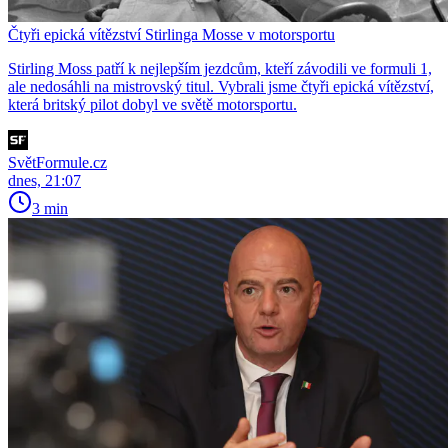
Čtyři epická vítězství Stirlinga Mosse v motorsportu
Stirling Moss patří k nejlepším jezdcům, kteří závodili ve formuli 1,
ale nedosáhli na mistrovský titul. Vybrali jsme čtyři epická vítězství,
která britský pilot dobyl ve světě motorsportu.
SvětFormule.cz
dnes, 21:07
3 min