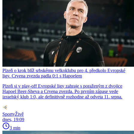
Plzeň o krok blíž srbskému velkoklubu pro 4. předkolo Evropské
ligy. Crvena zvezda padla 0:1 s Hapoelem
Plzeň si v play-off Evropské ligy zahraje s poraženým z dvojice
Hapoel Beer-Sheva a Crvena zvezda. Po prvním zápase vede
izraelský klub 1:0, ale definitivně rozhodne až odveta 11. srpna.
SportyŽivě
dnes, 19:09
3 min