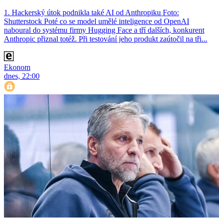
1. Hackerský útok podnikla také AI od Anthropiku Foto:
Shutterstock Poté co se model umělé inteligence od OpenAI
naboural do systému firmy Hugging Face a tří dalších, konkurent
Anthro­pic přiznal totéž. Při testování jeho produkt zaútočil na tři...
Ekonom
dnes, 22:00