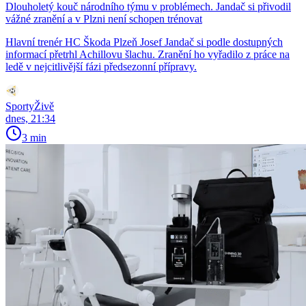
Dlouholetý kouč národního týmu v problémech. Jandač si přivodil
vážné zranění a v Plzni není schopen trénovat
Hlavní trenér HC Škoda Plzeň Josef Jandač si podle dostupných
informací přetrhl Achillovu šlachu. Zranění ho vyřadilo z práce na
ledě v nejcitlivější fázi předsezonní přípravy.
SportyŽivě
dnes, 21:34
3 min