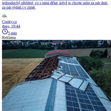
jednoduchý přehled, co s nimi dělat, když je chcete sníst za pár dnů,
za pár týdnů i v zimě.
Cooky.cz
dnes, 19:44
5 min
Reklama