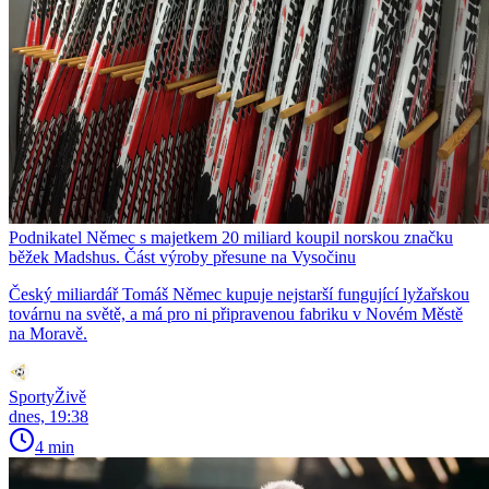
Podnikatel Němec s majetkem 20 miliard koupil norskou značku
běžek Madshus. Část výroby přesune na Vysočinu
Český miliardář Tomáš Němec kupuje nejstarší fungující lyžařskou
továrnu na světě, a má pro ni připravenou fabriku v Novém Městě
na Moravě.
SportyŽivě
dnes, 19:38
4 min