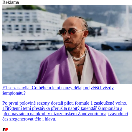
Reklama
F1 se zastavila. Co během letní pauzy dělají největší hvězdy
šampionátu?
Po první polovině sezony dostali piloti formule 1 zasloužené volno.
Třítýdenní letní přestávka přerušila nabitý kalendář šampionátu a
před návratem na okruh v nizozemském Zandvoortu mají závodníci
čas zregenerovat tělo i hlavu.