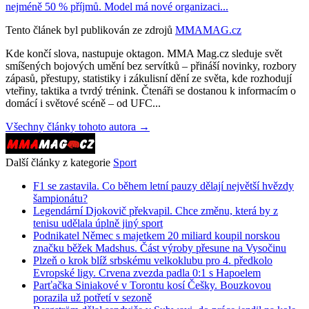
nejméně 50 % příjmů. Model má nové organizaci...
Tento článek byl publikován ze zdrojů
MMAMAG.cz
Kde končí slova, nastupuje oktagon. MMA Mag.cz sleduje svět
smíšených bojových umění bez servítků – přináší novinky, rozbory
zápasů, přestupy, statistiky i zákulisní dění ze světa, kde rozhodují
vteřiny, taktika a tvrdý trénink. Čtenáři se dostanou k informacím o
domácí i světové scéně – od UFC...
Všechny články tohoto autora →
Další články z kategorie
Sport
F1 se zastavila. Co během letní pauzy dělají největší hvězdy
šampionátu?
Legendární Djokovič překvapil. Chce změnu, která by z
tenisu udělala úplně jiný sport
Podnikatel Němec s majetkem 20 miliard koupil norskou
značku běžek Madshus. Část výroby přesune na Vysočinu
Plzeň o krok blíž srbskému velkoklubu pro 4. předkolo
Evropské ligy. Crvena zvezda padla 0:1 s Hapoelem
Parťačka Siniakové v Torontu kosí Češky. Bouzkovou
porazila už potřetí v sezoně