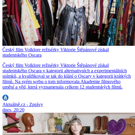
Český film Volklore režisérky Viktorie Štěpánové získal
studentského Oscara
Český film Volklore režisérky Viktorie Štěpánové získal
studentského Oscara v kategorii alternativních a experimentálních
snímků, a kvalifikoval se tak do klání o Oscary v kategorii krátkých
filmů. Na svém webu o tom informovala Akademie filmového
umění a věd, která vyznamenala celkem 12 studentských filmů.
Aktuálně.cz - Zprávy
dnes, 20:20