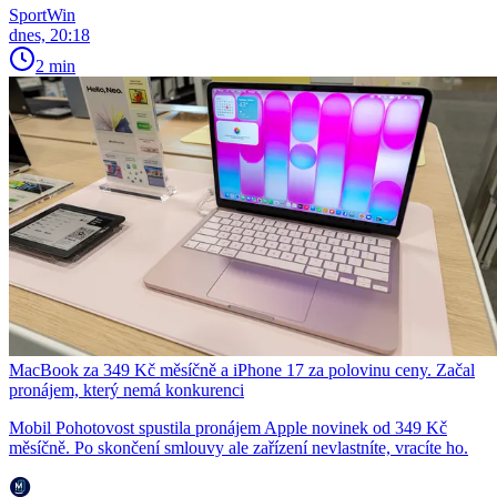
SportWin
dnes, 20:18
2 min
MacBook za 349 Kč měsíčně a iPhone 17 za polovinu ceny. Začal
pronájem, který nemá konkurenci
Mobil Pohotovost spustila pronájem Apple novinek od 349 Kč
měsíčně. Po skončení smlouvy ale zařízení nevlastníte, vracíte ho.