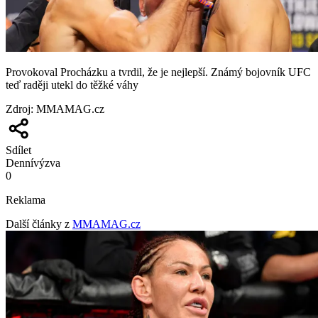
Provokoval Procházku a tvrdil, že je nejlepší. Známý bojovník UFC
teď raději utekl do těžké váhy
Zdroj
:
MMAMAG.cz
Sdílet
Denní
výzva
0
Reklama
Další články z
MMAMAG.cz