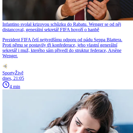
Infantino svolal krizovou schůzku do Rabatu. Wenger se od něj
distancoval, generální sekretář FIFA hovoří o hanbě
Prezident FIFA čelí nejtvrdšímu odporu od pádu Seppa Blattera.
Proti němu se postavily tři konfederace, jeho vlastní generální
sekretář i muž, kterého sám přivedl do struktur federace, Arsène
Wenger.
SportyŽivě
dnes, 21:05
4 min