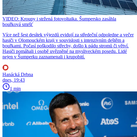
VIDEO: Kroupy i stržená fotovoltaika. Šumpersko zasáhla
bouřková smršť
Více než šest desítek výjezdů evidují za středeční odpoledne a večer
hasiči v Olomouckém kraji v souvislosti s intenzivním deštěm a
bouřkami. Počasí poškodilo střechy, došlo k pádu stromů či větví.
Hasiči pomáhali i osobě uvězněné na mysliveckém posedu. Lidé
nejen v Šumperku zaznamenali i krupobití.
Hanácká Drbna
dnes, 19:43
1 min