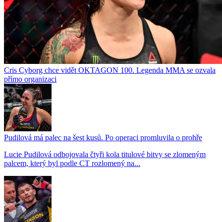
Cris Cyborg chce vidět OKTAGON 100. Legenda MMA se ozvala
přímo organizaci
Pudilová má palec na šest kusů. Po operaci promluvila o prohře
Lucie Pudilová odbojovala čtyři kola titulové bitvy se zlomeným
palcem, který byl podle CT rozlomený na...