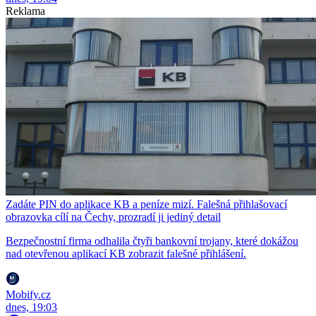
Reklama
Zadáte PIN do aplikace KB a peníze mizí. Falešná přihlašovací
obrazovka cílí na Čechy, prozradí ji jediný detail
Bezpečnostní firma odhalila čtyři bankovní trojany, které dokážou
nad otevřenou aplikací KB zobrazit falešné přihlášení.
Mobify.cz
dnes, 19:03