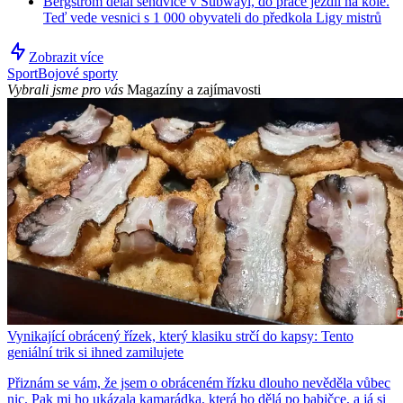
Bergström dělal sendviče v Subwayi, do práce jezdil na kole.
Teď vede vesnici s 1 000 obyvateli do předkola Ligy mistrů
Zobrazit více
Sport
Bojové sporty
Vybrali jsme pro vás
Magazíny a zajímavosti
Vynikající obrácený řízek, který klasiku strčí do kapsy: Tento
geniální trik si ihned zamilujete
Přiznám se vám, že jsem o obráceném řízku dlouho nevěděla vůbec
nic. Pak mi ho ukázala kamarádka, která ho dělá po babičce, a já si