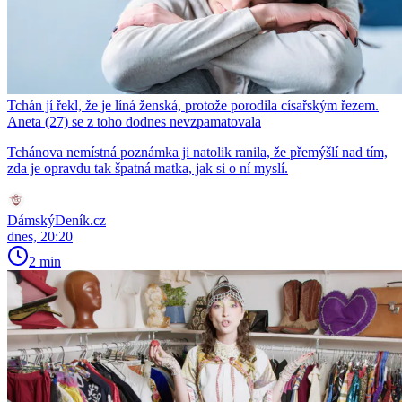
Tchán jí řekl, že je líná ženská, protože porodila císařským řezem.
Aneta (27) se z toho dodnes nevzpamatovala
Tchánova nemístná poznámka ji natolik ranila, že přemýšlí nad tím,
zda je opravdu tak špatná matka, jak si o ní myslí.
DámskýDeník.cz
dnes, 20:20
2 min