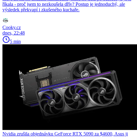
říkala - proč jsem to nezkoušela dřív? Postup je jednoduchý, ale
výsledek překvapí i zkušeného kuchaře.
Cooky.cz
dnes, 22:48
5 min
Nvidia zrušila objednávku GeForce RTX 5090 za $4600, Asus ji