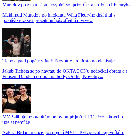
Muradov po zisku pásu nevybírá soupeře. Čeká na Jotka i Fleuryho
Makhmud Muradov po knokautu Willa Fleuryho drží titul v
polotěžké váze i prozatímní pás střední divize....
Tichota padl popáté v řadě. Novotný ho přesto neodepisuje
Jakub Tichota se po návratu do OKTAGONu nedočkal obratu a s
Firasem Daudem prohrál na body. Ondřej Novotný...
MVP slibuje bojovníkům polovinu příjmů. UFC něco takového
udělat nemůže
Nakisa Bidarian chce po spojení MVP s PFL poslat bojovníkům