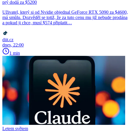
prý dodá za $5200
Uživatel, který si od Nvidie objednal GeForce RTX 5090 za $4600,
má smůlu. Dozvěděl se totiž, že za tuto cenu mu již nebude prodána
a pokud ji chce, musí $574 připlatit…
diit.cz
dnes, 22:00
1 min
Letem světem