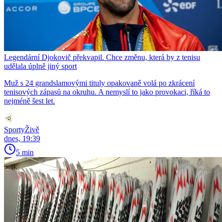
Legendární Djokovič překvapil. Chce změnu, která by z tenisu
udělala úplně jiný sport
Muž s 24 grandslamovými tituly opakovaně volá po zkrácení
tenisových zápasů na okruhu. A nemyslí to jako provokaci, říká to
nejméně šest let.
SportyŽivě
dnes, 19:39
5 min