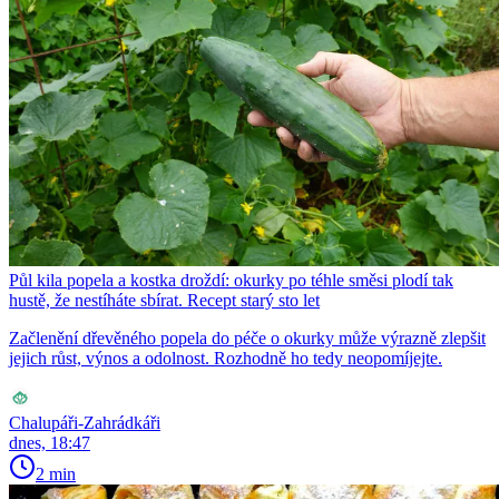
Půl kila popela a kostka droždí: okurky po téhle směsi plodí tak
hustě, že nestíháte sbírat. Recept starý sto let
Začlenění dřevěného popela do péče o okurky může výrazně zlepšit
jejich růst, výnos a odolnost. Rozhodně ho tedy neopomíjejte.
Chalupáři-Zahrádkáři
dnes, 18:47
2 min