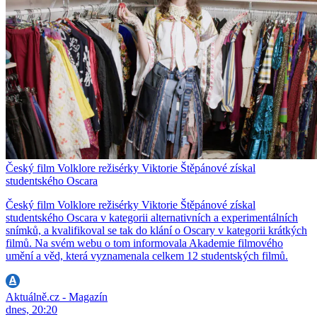
Český film Volklore režisérky Viktorie Štěpánové získal
studentského Oscara
Český film Volklore režisérky Viktorie Štěpánové získal
studentského Oscara v kategorii alternativních a experimentálních
snímků, a kvalifikoval se tak do klání o Oscary v kategorii krátkých
filmů. Na svém webu o tom informovala Akademie filmového
umění a věd, která vyznamenala celkem 12 studentských filmů.
Aktuálně.cz - Magazín
dnes, 20:20