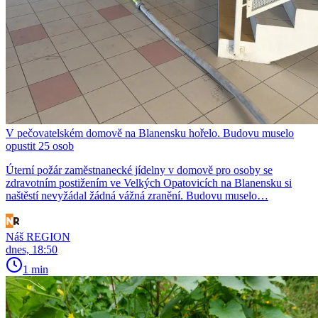
V pečovatelském domově na Blanensku hořelo. Budovu muselo
opustit 25 osob
Úterní požár zaměstnanecké jídelny v domově pro osoby se
zdravotním postižením ve Velkých Opatovicích na Blanensku si
naštěstí nevyžádal žádná vážná zranění. Budovu muselo…
Náš REGION
dnes, 18:50
1 min