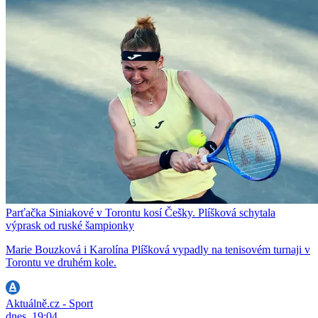
Parťačka Siniakové v Torontu kosí Češky. Plíšková schytala
výprask od ruské šampionky
Marie Bouzková i Karolína Plíšková vypadly na tenisovém turnaji v
Torontu ve druhém kole.
Aktuálně.cz - Sport
dnes, 19:04