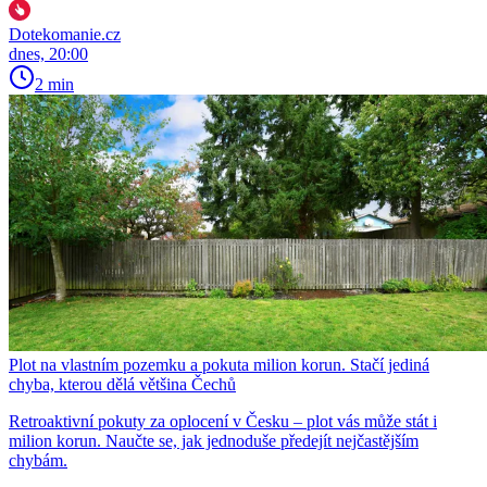
Dotekomanie.cz
dnes, 20:00
2 min
Plot na vlastním pozemku a pokuta milion korun. Stačí jediná
chyba, kterou dělá většina Čechů
Retroaktivní pokuty za oplocení v Česku – plot vás může stát i
milion korun. Naučte se, jak jednoduše předejít nejčastějším
chybám.