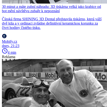
30 minut a máte zubní náhradu: 3D tiskárna velká jako krabice od
bot mění návštěvu zubaře k nepoznání
Čínská firma SHINING 3D Dental představila tiskárnu, která váží
dvě kila a v ordinaci zvládne definitivní keramickou korunku za
čtvrt hodiny čistého tisku.
Mobify.cz
dnes, 21:23
4 min
Reklama