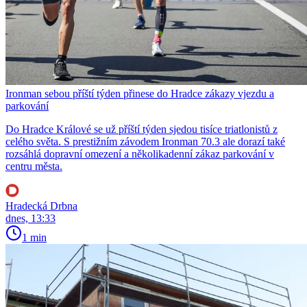
Ironman sebou příští týden přinese do Hradce zákazy vjezdu a
parkování
Do Hradce Králové se už příští týden sjedou tisíce triatlonistů z
celého světa. S prestižním závodem Ironman 70.3 ale dorazí také
rozsáhlá dopravní omezení a několikadenní zákaz parkování v
centru města.
Hradecká Drbna
dnes, 13:33
1 min