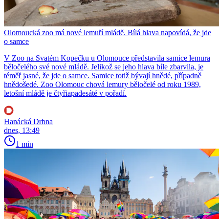
Olomoucká zoo má nové lemuří mládě. Bílá hlava napovídá, že jde
o samce
V Zoo na Svatém Kopečku u Olomouce představila samice lemura
běločelého své nové mládě. Jelikož se jeho hlava bíle zbarvila, je
téměř jasné, že jde o samce. Samice totiž bývají hnědé, případně
hnědošedé. Zoo Olomouc chová lemury běločelé od roku 1989,
letošní mládě je čtyřiapadesáté v pořadí.
Hanácká Drbna
dnes, 13:49
1 min