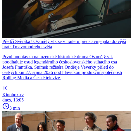
Předčí Svěráka? Osamělý vlk se v traileru představuje jako dravější
bratr Tmavomodrého světa
První upoutávka na tuzemské historické drama Osamělý vlk
poodhaluje osud legendárního československého stíhacího esa
Josefa Františka. Snímek režiséra Ondřeje Veverky přiletí do
českých kin 27. srpna 2026 pod hlavičkou produkční společnosti
Rolling Media a České televize.
Kinobox.cz
dnes, 13:05
3 min