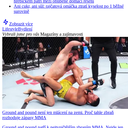
hřebíčkem patří mezi oblíbené domácí řešení
Ani cukr, ani sůl: rajčatová omáčka ztratí kyselost po 1 běžné
surovině
Zobrazit více
Lifestyle
Bydlení
Vybrali jsme pro vás
Magazíny a zajímavosti
Ground and pound není jen mlácení na zemi. Proč tahle zbraň
rozhoduje zápasy MMA
Ground and pound patří k nejtypičtějším zbraním MMA. Nejde jen