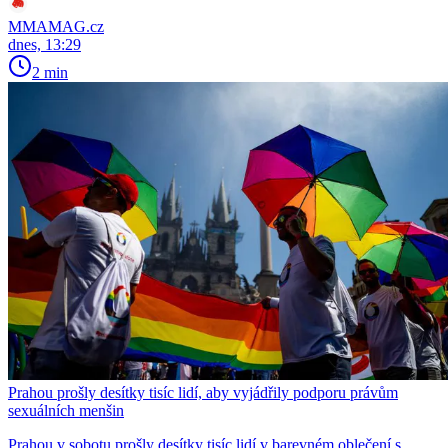
MMAMAG.cz
dnes, 13:29
2 min
Prahou prošly desítky tisíc lidí, aby vyjádřily podporu právům
sexuálních menšin
Prahou v sobotu prošly desítky tisíc lidí v barevném oblečení s