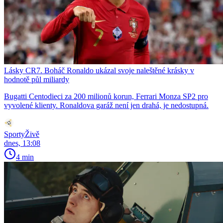
Lásky CR7. Boháč Ronaldo ukázal svoje naleštěné krásky v
hodnotě půl miliardy
Bugatti Centodieci za 200 milionů korun, Ferrari Monza SP2 pro
vyvolené klienty. Ronaldova garáž není jen drahá, je nedostupná.
SportyŽivě
dnes, 13:08
4 min