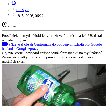
Lifestyle
18. 5. 2026, 06:22
2 min
Prostředek na mytí nádobí lze zmrazit ve formičce na led. Ušetří tak
námahu i plýtvání
Přidejte si obsah Centrum.cz do oblíbených zdrojů pro Google
hledání a Google zprávy
Objevte vcelku nevšední způsob využití prostředku na mytí nádobí.
Zmrazené kostky čističe vám pomohou s úklidem a odstraněním
mastných skvrn.