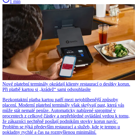
1 min
Nové platební terminály okrádají klienty restaurací o desítky korun.
Při platbě kartou si „krádež“ sami odsouhlasíte
Bezkontaktní platba kartou patří mezi nejoblíbenější způsoby
placení. Moderní platební terminály však skrývají past, která vás
může stát nemalé peníze. Automaticky nabízené spropitné v
procentech z celkové částky a nepřehledné ovládání vedou k tomu,
že zákazníci nechtěně posílají podnikům stovky korun navíc.
Problém se týká především restaurací a služeb, kde je tempo u
pokladny rychlé a čas na rozmyšlenou minimální.