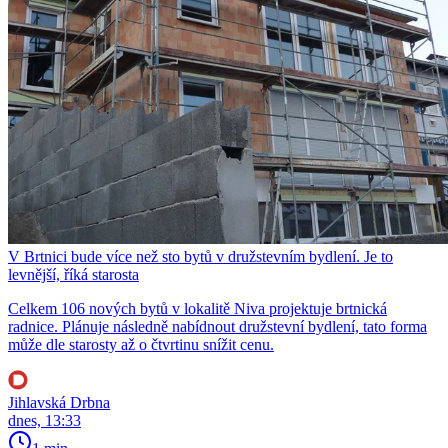
V Brtnici bude více než sto bytů v družstevním bydlení. Je to
levnější, říká starosta
Celkem 106 nových bytů v lokalitě Niva projektuje brtnická
radnice. Plánuje následně nabídnout družstevní bydlení, tato forma
může dle starosty až o čtvrtinu snížit cenu.
Jihlavská Drbna
dnes, 13:33