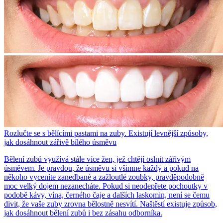
Rozlučte se s bělícími pastami na zuby. Existují levnější způsoby,
jak dosáhnout zářivě bílého úsměvu
Bělení zubů využívá stále více žen, jež chtějí oslnit zářivým
úsměvem. Je pravdou, že úsměvu si všimne každý a pokud na
někoho vyceníte zanedbané a zažloutlé zoubky, pravděpodobně
moc velký dojem nezanecháte. Pokud si neodepřete pochoutky v
podobě kávy, vína, černého čaje a dalších laskomin, není se čemu
divit, že vaše zuby zrovna bělostně nesvítí. Naštěstí existuje způsob,
jak dosáhnout bělení zubů i bez zásahu odborníka.