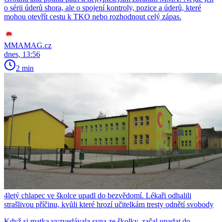
o sérii úderů shora, ale o spojení kontroly, pozice a úderů, které
mohou otevřít cestu k TKO nebo rozhodnout celý zápas.
MMAMAG.cz
dnes, 13:56
2 min
4letý chlapec ve školce upadl do bezvědomí. Lékaři odhalili
strašlivou příčinu, kvůli které hrozí učitelkám tresty odnětí svobody
Když si matka vyzvedávala syna ze školky, začal upadat do