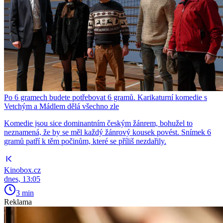
Po 6 gramech budete potřebovat 6 gramů. Karikaturní komedie s
Vetchým a Mádlem dělá všechno zle
Komedie jsou sice dominantním českým žánrem, bohužel to
neznamená, že by se měl každý žánrový kousek povést. Snímek 6
gramů patří k těm počinům, které se příliš nezdařily.
Kinobox.cz
dnes, 13:05
3 min
Reklama