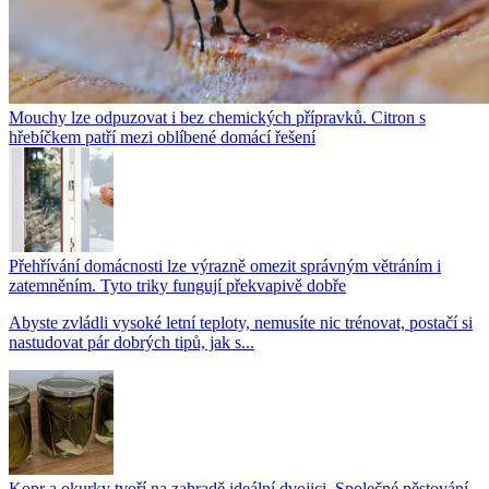
Mouchy lze odpuzovat i bez chemických přípravků. Citron s
hřebíčkem patří mezi oblíbené domácí řešení
Přehřívání domácnosti lze výrazně omezit správným větráním i
zatemněním. Tyto triky fungují překvapivě dobře
Abyste zvládli vysoké letní teploty, nemusíte nic trénovat, postačí si
nastudovat pár dobrých tipů, jak s...
Kopr a okurky tvoří na zahradě ideální dvojici. Společné pěstování