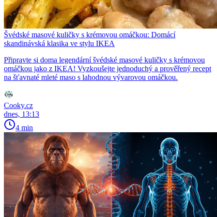
Švédské masové kuličky s krémovou omáčkou: Domácí
skandinávská klasika ve stylu IKEA
Připravte si doma legendární švédské masové kuličky s krémovou
omáčkou jako z IKEA! Vyzkoušejte jednoduchý a prověřený recept
na šťavnaté mleté maso s lahodnou vývarovou omáčkou.
Cooky.cz
dnes, 13:13
4 min