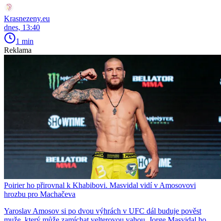
Krasnezeny.eu
dnes, 13:40
1 min
Reklama
Poirier ho přirovnal k Khabibovi. Masvidal vidí v Amosovovi
hrozbu pro Machačeva
Yaroslav Amosov si po dvou výhrách v UFC dál buduje pověst
muže, který může zamíchat velterovou vahou. Jorge Masvidal ho