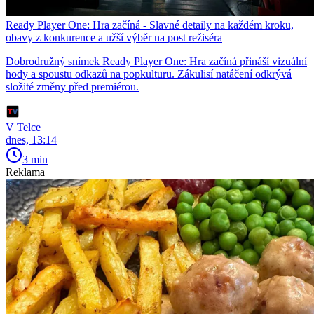
Ready Player One: Hra začíná - Slavné detaily na každém kroku,
obavy z konkurence a užší výběr na post režiséra
Dobrodružný snímek Ready Player One: Hra začíná přináší vizuální
hody a spoustu odkazů na popkulturu. Zákulisí natáčení odkrývá
složité změny před premiérou.
V Telce
dnes, 13:14
3 min
Reklama