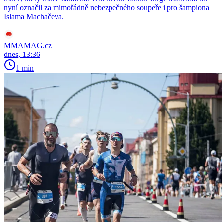
nyní označil za mimořádně nebezpečného soupeře i pro šampiona
Islama Machačeva.
MMAMAG.cz
dnes, 13:36
1 min