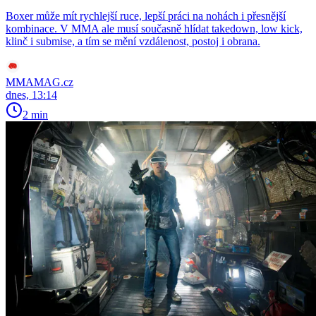
Boxer může mít rychlejší ruce, lepší práci na nohách i přesnější
kombinace. V MMA ale musí současně hlídat takedown, low kick,
klinč i submise, a tím se mění vzdálenost, postoj i obrana.
MMAMAG.cz
dnes, 13:14
2 min