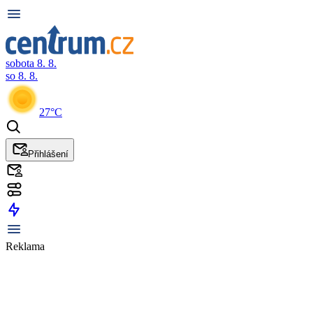
sobota 8. 8.
so 8. 8.
27°C
Přihlášení
Reklama