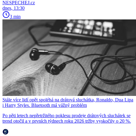
NESPECHEJ.cz
dnes, 13:30
3 min
Stále více lidí opět spoléhá na drátová sluchátka, Ronaldo, Dua Lipa
i Harry Styles. Bluetooth má vážný problém
Po pěti letech nepřetržitého poklesu prodeje drátových sluchátek se
trend otočil a v prvních týdnech roku 2026 tržby vyskočily o 20 %.