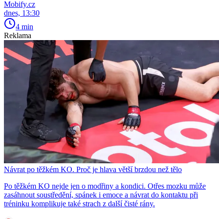
Mobify.cz
dnes, 13:30
4 min
Reklama
Návrat po těžkém KO. Proč je hlava větší brzdou než tělo
Po těžkém KO nejde jen o modřiny a kondici. Otřes mozku může
zasáhnout soustředění, spánek i emoce a návrat do kontaktu při
tréninku komplikuje také strach z další čisté rány.