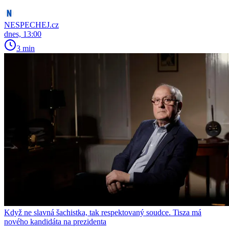
NESPECHEJ.cz
dnes, 13:00
3 min
Když ne slavná šachistka, tak respektovaný soudce. Tisza má
nového kandidáta na prezidenta