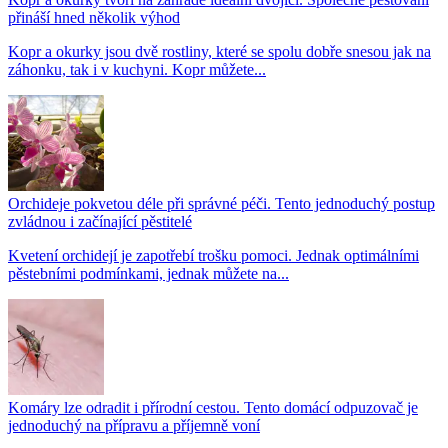
přináší hned několik výhod
Kopr a okurky jsou dvě rostliny, které se spolu dobře snesou jak na
záhonku, tak i v kuchyni. Kopr můžete...
Orchideje pokvetou déle při správné péči. Tento jednoduchý postup
zvládnou i začínající pěstitelé
Kvetení orchidejí je zapotřebí trošku pomoci. Jednak optimálními
pěstebními podmínkami, jednak můžete na...
Komáry lze odradit i přírodní cestou. Tento domácí odpuzovač je
jednoduchý na přípravu a příjemně voní