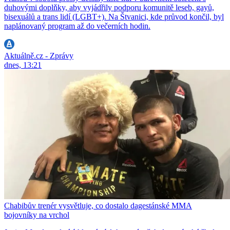
duhovými doplňky, aby vyjádřily podporu komunitě leseb, gayů,
bisexuálů a trans lidí (LGBT+). Na Štvanici, kde průvod končil, byl
naplánovaný program až do večerních hodin.
Aktuálně.cz - Zprávy
dnes, 13:21
Chabibův trenér vysvětluje, co dostalo dagestánské MMA
bojovníky na vrchol