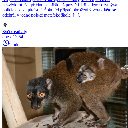
bezvědomí. Na příčinu se přišlo až později. Případem se zabývá
policie a zastupitelství. Šokující případ ohrožení života dítěte se
odehrál v jedné polské mateřské škole. [...]...
Světkreativity
dnes, 13:54
2 min