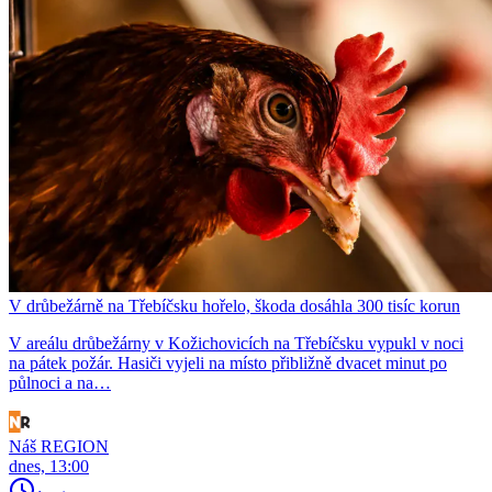
V drůbežárně na Třebíčsku hořelo, škoda dosáhla 300 tisíc korun
V areálu drůbežárny v Kožichovicích na Třebíčsku vypukl v noci
na pátek požár. Hasiči vyjeli na místo přibližně dvacet minut po
půlnoci a na…
Náš REGION
dnes, 13:00