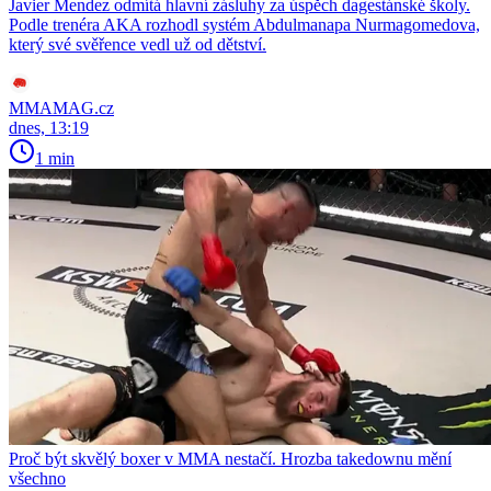
Javier Mendez odmítá hlavní zásluhy za úspěch dagestánské školy.
Podle trenéra AKA rozhodl systém Abdulmanapa Nurmagomedova,
který své svěřence vedl už od dětství.
MMAMAG.cz
dnes, 13:19
1 min
Proč být skvělý boxer v MMA nestačí. Hrozba takedownu mění
všechno