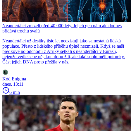
Neandertálci zmizeli před 40 000 lety. Jejich gen nám ale dodnes
přidává trochu svalů
Neandertálci už desítky tisíc let neexistují jako samostatná lidská
populace. Přesto z lidského příběhu úplně nezmizeli. Když se naši
předkové po odchodu z Afriky setkali s neandertálci v Eurasii,
nejenže vedle sebe nějakou dobu žili, ale také spolu měli potomky.
Část jejich DNA proto přežila v nás.
Kód Enigma
dnes, 13:11
6 min