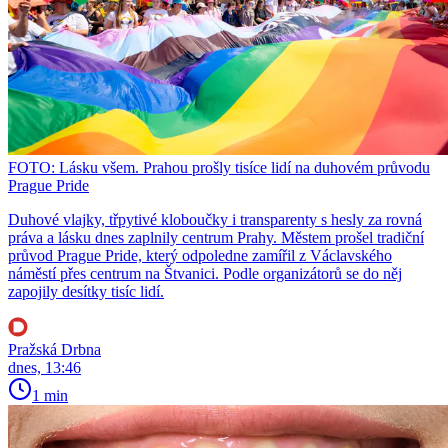
FOTO: Lásku všem. Prahou prošly tisíce lidí na duhovém průvodu
Prague Pride
Duhové vlajky, třpytivé kloboučky i transparenty s hesly za rovná
práva a lásku dnes zaplnily centrum Prahy. Městem prošel tradiční
průvod Prague Pride, který odpoledne zamířil z Václavského
náměstí přes centrum na Štvanici. Podle organizátorů se do něj
zapojily desítky tisíc lidí.
Pražská Drbna
dnes, 13:46
1 min