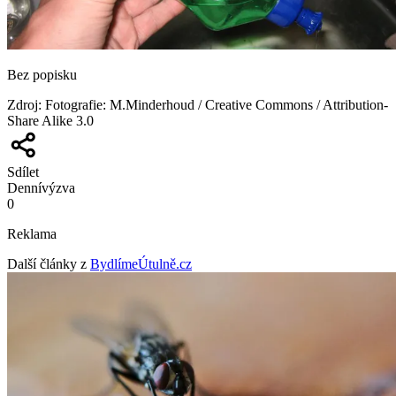
Bez popisku
Zdroj
:
Fotografie: M.Minderhoud / Creative Commons / Attribution-
Share Alike 3.0
Sdílet
Denní
výzva
0
Reklama
Další články z
BydlímeÚtulně.cz