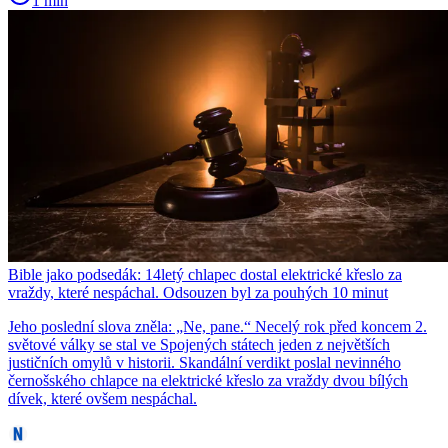
1 min
Bible jako podsedák: 14letý chlapec dostal elektrické křeslo za
vraždy, které nespáchal. Odsouzen byl za pouhých 10 minut
Jeho poslední slova zněla: „Ne, pane.“ Necelý rok před koncem 2.
světové války se stal ve Spojených státech jeden z největších
justičních omylů v historii. Skandální verdikt poslal nevinného
černošského chlapce na elektrické křeslo za vraždy dvou bílých
dívek, které ovšem nespáchal.