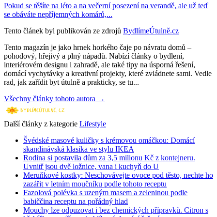
Pokud se těšíte na léto a na večerní posezení na verandě, ale už teď
se obáváte nepříjemných komárů,...
Tento článek byl publikován ze zdrojů
BydlímeÚtulně.cz
Tento magazín je jako hrnek horkého čaje po návratu domů –
pohodový, hřejivý a plný nápadů. Nabízí články o bydlení,
interiérovém designu i zahradě, ale také tipy na úsporná řešení,
domácí vychytávky a kreativní projekty, které zvládnete sami. Vedle
rad, jak zařídit byt útulně a prakticky, se tu...
Všechny články tohoto autora →
Další články z kategorie
Lifestyle
Švédské masové kuličky s krémovou omáčkou: Domácí
skandinávská klasika ve stylu IKEA
Rodina si postavila dům za 3,5 milionu Kč z kontejneru.
Uvnitř jsou dvě ložnice, vana i kuchyň do U
Meruňkové kostky: Neschovávejte ovoce pod těsto, nechte ho
zazářit v letním moučníku podle tohoto receptu
Fazolová polévka s uzeným masem a zeleninou podle
babiččina receptu na pořádný hlad
Mouchy lze odpuzovat i bez chemických přípravků. Citron s