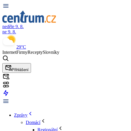
neděle 9. 8.
ne 9. 8.
29°C
Internet
Firmy
Recepty
Slovníky
Přihlášení
Zprávy
Domácí
Regionální