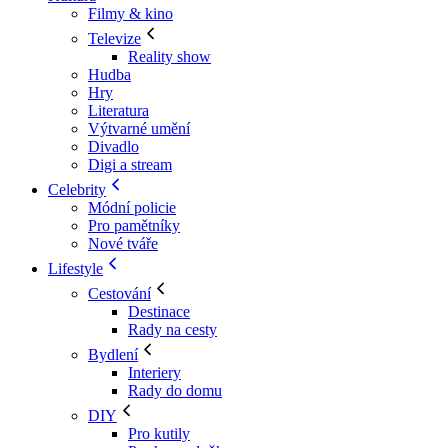
Filmy & kino
Televize
Reality show
Hudba
Hry
Literatura
Výtvarné umění
Divadlo
Digi a stream
Celebrity
Módní policie
Pro pamětníky
Nové tváře
Lifestyle
Cestování
Destinace
Rady na cesty
Bydlení
Interiery
Rady do domu
DIY
Pro kutily