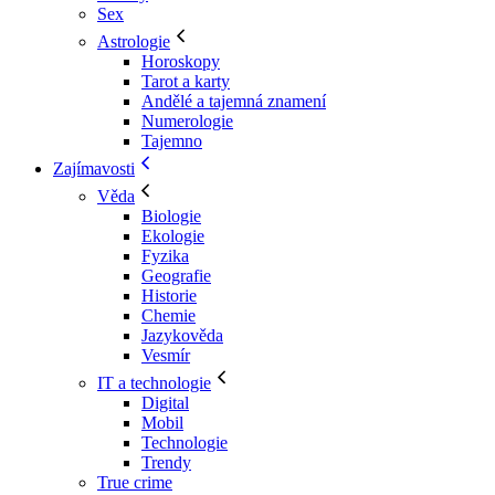
Sex
Astrologie
Horoskopy
Tarot a karty
Andělé a tajemná znamení
Numerologie
Tajemno
Zajímavosti
Věda
Biologie
Ekologie
Fyzika
Geografie
Historie
Chemie
Jazykověda
Vesmír
IT a technologie
Digital
Mobil
Technologie
Trendy
True crime