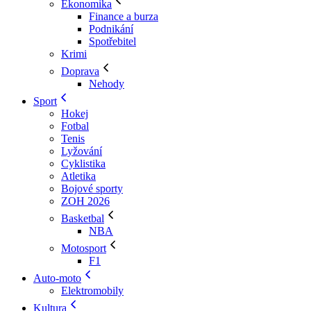
Ekonomika
Finance a burza
Podnikání
Spotřebitel
Krimi
Doprava
Nehody
Sport
Hokej
Fotbal
Tenis
Lyžování
Cyklistika
Atletika
Bojové sporty
ZOH 2026
Basketbal
NBA
Motosport
F1
Auto-moto
Elektromobily
Kultura