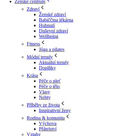
Ženské centrum
Zdraví
Ženské zdraví
Babiččina lékárna
Hubnutí
Duševní zdraví
Wellbeing
Fitness
Jóga a pilates
Módní trendy
Aktuální trendy
Doplňky
Krása
Péče o pleť
Péče o tělo
Vlasy
Nehty
Příběhy ze života
Inspirativní ženy
Rodina & komunita
Výchova
Přátelství
Vztahy