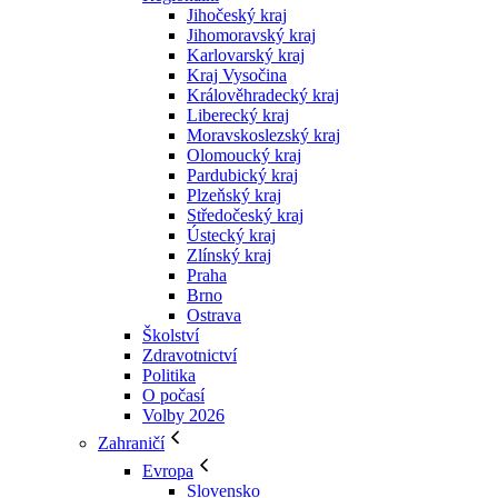
Jihočeský kraj
Jihomoravský kraj
Karlovarský kraj
Kraj Vysočina
Králověhradecký kraj
Liberecký kraj
Moravskoslezský kraj
Olomoucký kraj
Pardubický kraj
Plzeňský kraj
Středočeský kraj
Ústecký kraj
Zlínský kraj
Praha
Brno
Ostrava
Školství
Zdravotnictví
Politika
O počasí
Volby 2026
Zahraničí
Evropa
Slovensko