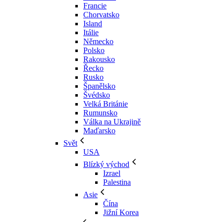
Francie
Chorvatsko
Island
Itálie
Německo
Polsko
Rakousko
Řecko
Rusko
Španělsko
Švédsko
Velká Británie
Rumunsko
Válka na Ukrajině
Maďarsko
Svět
USA
Blízký východ
Izrael
Palestina
Asie
Čína
Jižní Korea