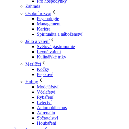
Pro hospodyňky
Zahrada
Osobní rozvoj
Psychologie
Management
Kariéra
Spiritualita a náboženství
Jídlo a vaření
Světová gastronomie
Levné vaření
Kulinářské triky
Mazlíčci
Kočky
Pejskové
Hobby
Modelářství
Včelařství
Rybaření
Letectví
Automobilismus
Adrenalin
Sběratelství
Houbaření