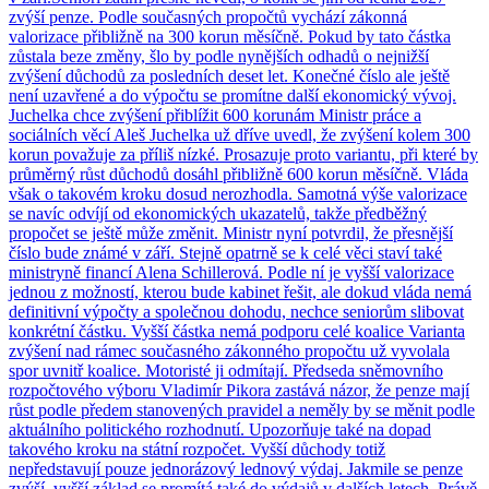
zvýší penze. Podle současných propočtů vychází zákonná
valorizace přibližně na 300 korun měsíčně. Pokud by tato částka
zůstala beze změny, šlo by podle nynějších odhadů o nejnižší
zvýšení důchodů za posledních deset let. Konečné číslo ale ještě
není uzavřené a do výpočtu se promítne další ekonomický vývoj.
Juchelka chce zvýšení přiblížit 600 korunám Ministr práce a
sociálních věcí Aleš Juchelka už dříve uvedl, že zvýšení kolem 300
korun považuje za příliš nízké. Prosazuje proto variantu, při které by
průměrný růst důchodů dosáhl přibližně 600 korun měsíčně. Vláda
však o takovém kroku dosud nerozhodla. Samotná výše valorizace
se navíc odvíjí od ekonomických ukazatelů, takže předběžný
propočet se ještě může změnit. Ministr nyní potvrdil, že přesnější
číslo bude známé v září. Stejně opatrně se k celé věci staví také
ministryně financí Alena Schillerová. Podle ní je vyšší valorizace
jednou z možností, kterou bude kabinet řešit, ale dokud vláda nemá
definitivní výpočty a společnou dohodu, nechce seniorům slibovat
konkrétní částku. Vyšší částka nemá podporu celé koalice Varianta
zvýšení nad rámec současného zákonného propočtu už vyvolala
spor uvnitř koalice. Motoristé ji odmítají. Předseda sněmovního
rozpočtového výboru Vladimír Pikora zastává názor, že penze mají
růst podle předem stanovených pravidel a neměly by se měnit podle
aktuálního politického rozhodnutí. Upozorňuje také na dopad
takového kroku na státní rozpočet. Vyšší důchody totiž
nepředstavují pouze jednorázový lednový výdaj. Jakmile se penze
zvýší, vyšší základ se promítá také do výdajů v dalších letech. Právě