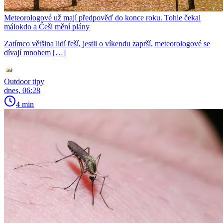
Meteorologové už mají předpověď do konce roku. Tohle čekal
málokdo a Češi mění plány
Zatímco většina lidí řeší, jestli o víkendu zaprší, meteorologové se
dívají mnohem […]
Outdoor tipy
dnes, 06:28
4 min