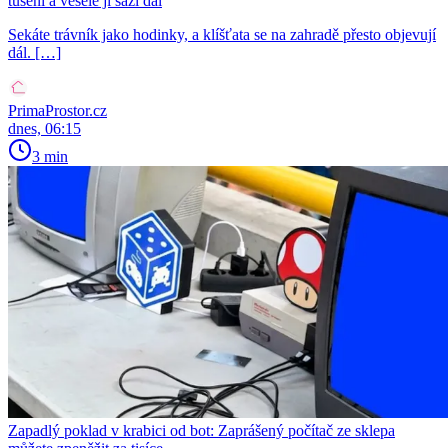
tušení a vesele ji sází dál
Sekáte trávník jako hodinky, a klíšťata se na zahradě přesto objevují
dál. […]
PrimaProstor.cz
dnes, 06:15
3 min
Zapadlý poklad v krabici od bot: Zaprášený počítač ze sklepa