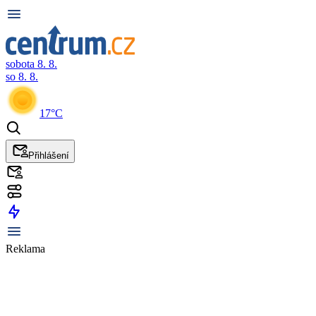
sobota 8. 8.
so 8. 8.
17°C
Přihlášení
Reklama