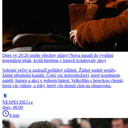
Dnes ve 20:20 zrušte všechny plány! Nova nasadí do vysílání
legendární trhák, kvůli kterému v kinech kolabovaly davy
Sobotní večer si zaslouží pořádný zážitek. Žádné nudné seriály,
žádné přepínání kanálů. Čeká vás dobrodružství, které kombinuje
napětí, humor a akci v jednom balení. Velkofilm s hereckou chemií,
která vás vtáhne, a triky, které vás donutí zírat na obrazovku.
NESPECHEJ.cz
dnes, 06:00
4 min