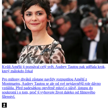
Kvůli Amélii ji poznával celý svět. Audrey Tautou pak udělala krok,
který málokdo čekal
Pro miliony diváků zůstane navždy rozpustilou Amélií z
Montmartru, Audrey Tautou se ale od své nejslavnější role dávno
vzdálila. Před padesátkou otevřeně mluví o slávě, ústupu do
soukromí i o tom, proč jí vyhovuje život daleko od filmového
šílenství.