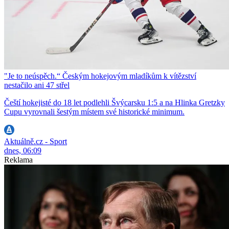
"Je to neúspěch.“ Českým hokejovým mladíkům k vítězství
nestačilo ani 47 střel
Čeští hokejisté do 18 let podlehli Švýcarsku 1:5 a na Hlinka Gretzky
Cupu vyrovnali šestým místem své historické minimum.
Aktuálně.cz - Sport
dnes, 06:09
Reklama