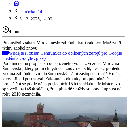
Hanácká Drbna
3. 12. 2025, 14:09
4 min
Propuštění vraha z Mírova nešlo zabránit, tvrdí žalobce. Muž za tři
týdny zabíjel znovu
Přidejte si obsah Centrum.cz do oblíbených zdrojů pro Google
hledání a Google zprávy
Podmíněnému propuštění odsouzeného vraha z věznice Mírov na
Šumpersku, který po třech týdnech znovu vraždil, nešlo z pohledu
zákona zabránit. Tvrdí to šumperský státní zástupce Tomáš Horák,
který případ posuzoval. Zákonné podmínky pro podmíněné
propuštění se podle něho posledních 15 let změkčují. Ministerstvo
spravedlnosti však sdělilo, že v případě vraždy se právní úprava od
roku 2010 nezměnila.