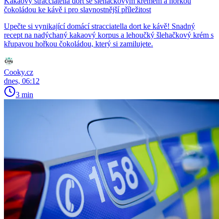
Kakaový stracciatella dort se šlehačkovým krémem a hořkou
čokoládou ke kávě i pro slavnostnější příležitost
Upečte si vynikající domácí stracciatella dort ke kávě! Snadný
recept na nadýchaný kakaový korpus a lehoučký šlehačkový krém s
křupavou hořkou čokoládou, který si zamilujete.
Cooky.cz
dnes, 06:12
3 min