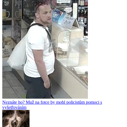
Neznáte ho? Muž na fotce by mohl policistům pomoci s
vyšetřováním