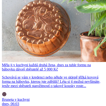
Měla ji v kuchyni každá druhá žena, dnes za tuhle formu na
bábovku dávají sběratelé až 5 000 Kč
Schovává se vám v kredenci nebo někde ve sklepě těžká kovová
forma na bábovku, kterou jste zdědili? Léta si jí možná nevšímáte,
jenže mezi sběrateli starožitností o takové kousky roste...
Bruneta v kuchyni
dnes, 06:03