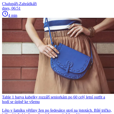
Chalupáři-Zahrádkáři
dnes, 06:51
4 min
Tahle 1 barva kabelky rozzáří seniorkám po 60 celý letní outfit a
hodí se úplně ke všemu
Léto v šatníku většiny žen po šedesátce stojí na jistotách. Bílé tričko,