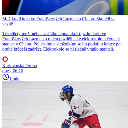
Muž kradl kola ve Františkových Lázních a Chebu. Skončil ve
vazbě
Třicetiletý muž měl na začátku srpna ukrást jízdní kolo ve
Františkových Lázních a o den později také elektrokolo u čerpací
stanice v Chebu. Policistům a strážníkům se ho podařilo krátce po
druhé krádeži zadržet. Elektrokolo se následně vrátilo majiteli.
Karlovarská Drbna
dnes, 06:10
1 min