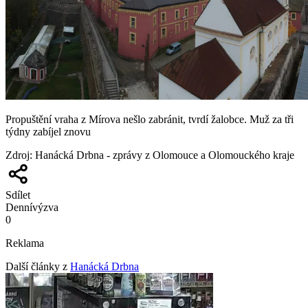
Propuštění vraha z Mírova nešlo zabránit, tvrdí žalobce. Muž za tři
týdny zabíjel znovu
Zdroj
:
Hanácká Drbna - zprávy z Olomouce a Olomouckého kraje
Sdílet
Denní
výzva
0
Reklama
Další články z
Hanácká Drbna