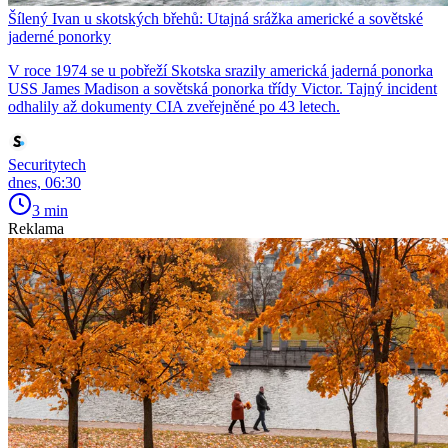
Šílený Ivan u skotských břehů: Utajná srážka americké a sovětské
jaderné ponorky
V roce 1974 se u pobřeží Skotska srazily americká jaderná ponorka
USS James Madison a sovětská ponorka třídy Victor. Tajný incident
odhalily až dokumenty CIA zveřejněné po 43 letech.
Securitytech
dnes, 06:30
3 min
Reklama