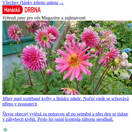
Všechny články tohoto autora →
Vybrali jsme pro vás
Magazíny a zajímavosti
Jiřiny mají roztrhané květy a škůdce nikde. Noční viník se schovává
přímo v poupatech
Škvor obecný vylézá za potravou až po setmění a přes den se tiskne
v záhybech květů. Proto ho ranní kontrola záhonu neodhalí.