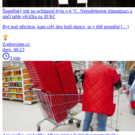
Španělský trik na ochlazení bytu o 6 °C. Nepotřebujete klimatizaci a
stačí tahle věcička za 30 Kč
Byt pod střechou, kam celý den buší slunce, se v létě promění […]
Zodpovime.cz
dnes, 06:23
3 min