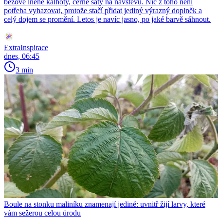
béžové lněné kalhoty, černé šaty na návštěvu. Nic z toho není
potřeba vyhazovat, protože stačí přidat jediný výrazný doplněk a
celý dojem se promění. Letos je navíc jasno, po jaké barvě sáhnout.
ExtraInspirace
dnes, 06:45
3 min
Boule na stonku maliníku znamenají jediné: uvnitř žijí larvy, které
vám sežerou celou úrodu