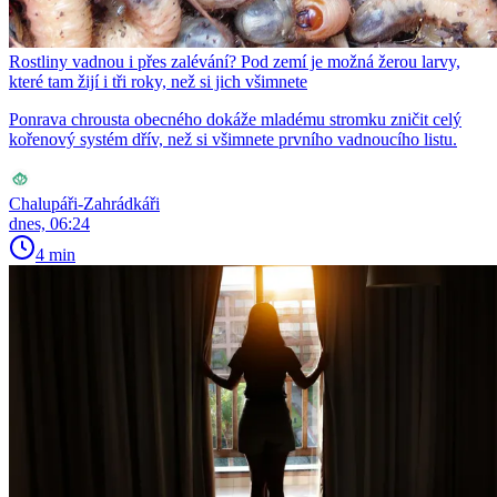
Rostliny vadnou i přes zalévání? Pod zemí je možná žerou larvy,
které tam žijí i tři roky, než si jich všimnete
Ponrava chrousta obecného dokáže mladému stromku zničit celý
kořenový systém dřív, než si všimnete prvního vadnoucího listu.
Chalupáři-Zahrádkáři
dnes, 06:24
4 min