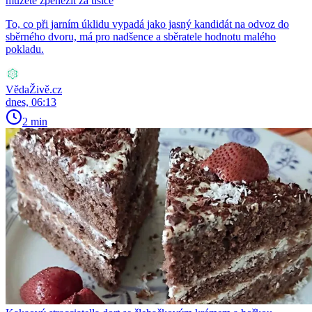
můžete zpeněžit za tisíce
To, co při jarním úklidu vypadá jako jasný kandidát na odvoz do
sběrného dvoru, má pro nadšence a sběratele hodnotu malého
pokladu.
VědaŽivě.cz
dnes, 06:13
2 min