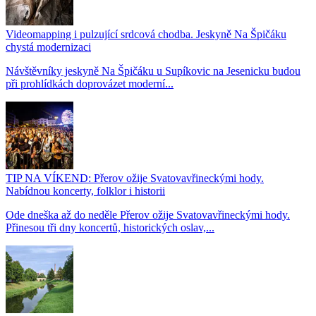
Videomapping i pulzující srdcová chodba. Jeskyně Na Špičáku
chystá modernizaci
Návštěvníky jeskyně Na Špičáku u Supíkovic na Jesenicku budou
při prohlídkách doprovázet moderní...
TIP NA VÍKEND: Přerov ožije Svatovavřineckými hody.
Nabídnou koncerty, folklor i historii
Ode dneška až do neděle Přerov ožije Svatovavřineckými hody.
Přinesou tři dny koncertů, historických oslav,...