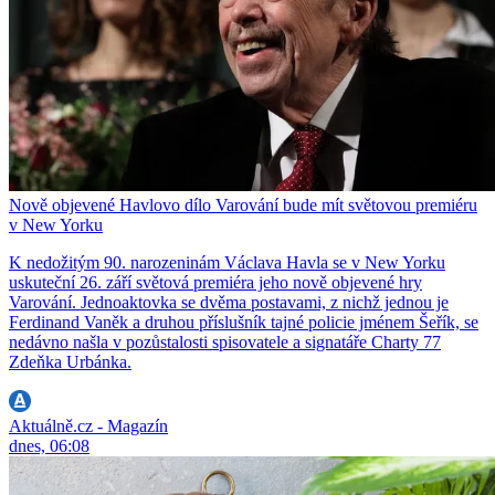
Nově objevené Havlovo dílo Varování bude mít světovou premiéru
v New Yorku
K nedožitým 90. narozeninám Václava Havla se v New Yorku
uskuteční 26. září světová premiéra jeho nově objevené hry
Varování. Jednoaktovka se dvěma postavami, z nichž jednou je
Ferdinand Vaněk a druhou příslušník tajné policie jménem Šeřík, se
nedávno našla v pozůstalosti spisovatele a signatáře Charty 77
Zdeňka Urbánka.
Aktuálně.cz - Magazín
dnes, 06:08