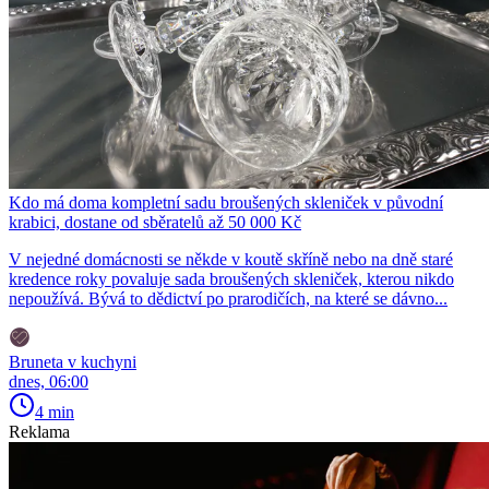
Kdo má doma kompletní sadu broušených skleniček v původní
krabici, dostane od sběratelů až 50 000 Kč
V nejedné domácnosti se někde v koutě skříně nebo na dně staré
kredence roky povaluje sada broušených skleniček, kterou nikdo
nepoužívá. Bývá to dědictví po prarodičích, na které se dávno...
Bruneta v kuchyni
dnes, 06:00
4 min
Reklama