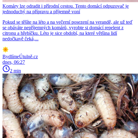
Komáry lze odradit i přírodní cestou. Tento domácí odpuzovač je
jednoduchý na přípravu a příjemně voní
Pokud se těšíte na léto a na večerní posezení na verandě, ale už teď
se obáváte nepříjemných komárů, vyrobte si domácí repelent z
citronu a hřebíčku. Léto je sice období, na které většina lidí
nedočkavě čeká,...
BydlímeÚtulně.cz
dnes, 06:27
2 min