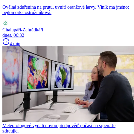
Oválná zduřenina na prutu, uvnitř oranžové larvy. Viník má jméno:
bejlomorka ostružiníková.
Chalupáři-Zahrádkáři
dnes, 06:32
4 min
Meteorologové vydali novou předpověď počasí na srpen. Je
zdrcující