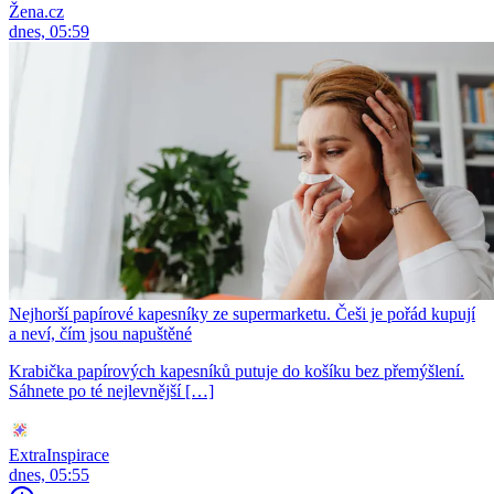
Žena.cz
dnes, 05:59
Nejhorší papírové kapesníky ze supermarketu. Češi je pořád kupují
a neví, čím jsou napuštěné
Krabička papírových kapesníků putuje do košíku bez přemýšlení.
Sáhnete po té nejlevnější […]
ExtraInspirace
dnes, 05:55