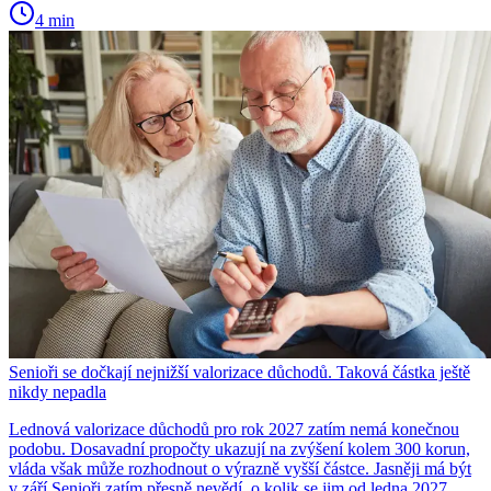
4 min
Senioři se dočkají nejnižší valorizace důchodů. Taková částka ještě
nikdy nepadla
Lednová valorizace důchodů pro rok 2027 zatím nemá konečnou
podobu. Dosavadní propočty ukazují na zvýšení kolem 300 korun,
vláda však může rozhodnout o výrazně vyšší částce. Jasněji má být
v září.Senioři zatím přesně nevědí, o kolik se jim od ledna 2027