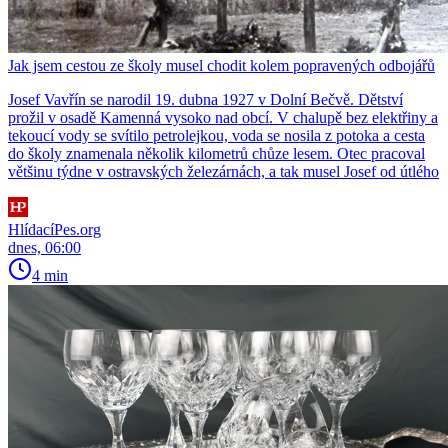
Jak jsem cestou ze školy musel chodit kolem popravených odbojářů
Josef Vavřín se narodil 19. dubna 1927 v Dolní Bečvě. Dětství
prožil v osadě Kamenná vysoko nad obcí. V chalupě bez elektřiny a
tekoucí vody se svítilo petrolejkou, voda se nosila z potoka a cesta
do školy znamenala několik kilometrů chůze lesem. Otec pracoval
většinu týdne v ostravských železárnách, a tak musel Josef od útlého
HlídacíPes.org
dnes, 06:00
4 min