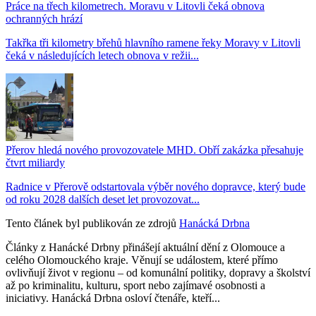
Práce na třech kilometrech. Moravu v Litovli čeká obnova
ochranných hrází
Takřka tři kilometry břehů hlavního ramene řeky Moravy v Litovli
čeká v následujících letech obnova v režii...
Přerov hledá nového provozovatele MHD. Obří zakázka přesahuje
čtvrt miliardy
Radnice v Přerově odstartovala výběr nového dopravce, který bude
od roku 2028 dalších deset let provozovat...
Tento článek byl publikován ze zdrojů
Hanácká Drbna
Články z Hanácké Drbny přinášejí aktuální dění z Olomouce a
celého Olomouckého kraje. Věnují se událostem, které přímo
ovlivňují život v regionu – od komunální politiky, dopravy a školství
až po kriminalitu, kulturu, sport nebo zajímavé osobnosti a
iniciativy. Hanácká Drbna osloví čtenáře, kteří...