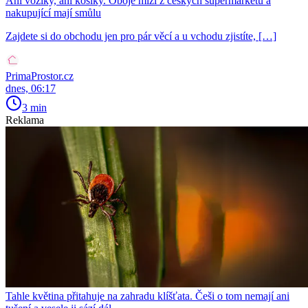
Ani vozíky, ani košíky. Oboje mizí z českých supermarketů a
nakupující mají smůlu
Zajdete si do obchodu jen pro pár věcí a u vchodu zjistíte, […]
PrimaProstor.cz
dnes, 06:17
3 min
Reklama
Tahle květina přitahuje na zahradu klíšťata. Češi o tom nemají ani