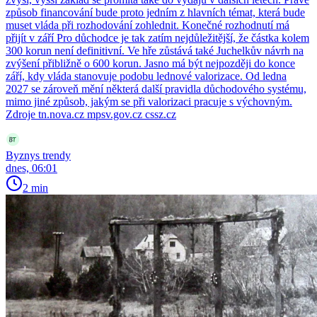
způsob financování bude proto jedním z hlavních témat, která bude
muset vláda při rozhodování zohlednit. Konečné rozhodnutí má
přijít v září Pro důchodce je tak zatím nejdůležitější, že částka kolem
300 korun není definitivní. Ve hře zůstává také Juchelkův návrh na
zvýšení přibližně o 600 korun. Jasno má být nejpozději do konce
září, kdy vláda stanovuje podobu lednové valorizace. Od ledna
2027 se zároveň mění některá další pravidla důchodového systému,
mimo jiné způsob, jakým se při valorizaci pracuje s výchovným.
Zdroje tn.nova.cz mpsv.gov.cz cssz.cz
Byznys trendy
dnes, 06:01
2 min