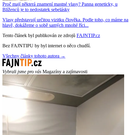
Proč mají některá znamení mastné vlasy? Panna geneticky, u
Blíženců je to nedostatek sebelásky
Vlasy představují určitou vizitku člověka. Podle toho, co máme na
hlavě, dokážeme o sobě samých mnohé říci...
Tento článek byl publikován ze zdrojů
FAJNTIP.cz
Bez FAJNTIPU by byl internet o něco chudší.
Všechny články tohoto autora →
Vybrali jsme pro vás
Magazíny a zajímavosti