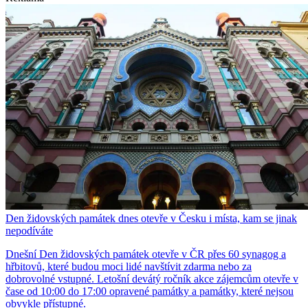
Den židovských památek dnes otevře v Česku i místa, kam se jinak
nepodíváte
Dnešní Den židovských památek otevře v ČR přes 60 synagog a
hřbitovů, které budou moci lidé navštívit zdarma nebo za
dobrovolné vstupné. Letošní devátý ročník akce zájemcům otevře v
čase od 10:00 do 17:00 opravené památky a památky, které nejsou
obvykle přístupné.