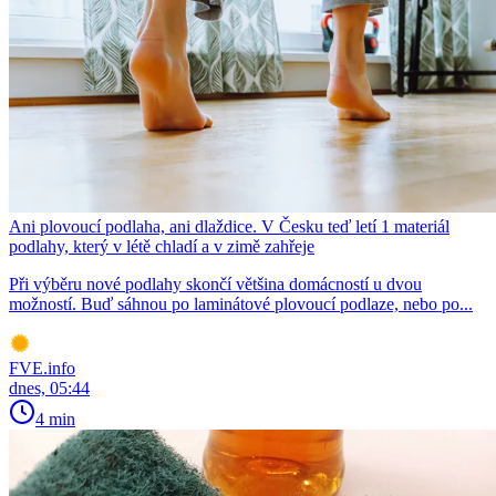
Ani plovoucí podlaha, ani dlaždice. V Česku teď letí 1 materiál
podlahy, který v létě chladí a v zimě zahřeje
Při výběru nové podlahy skončí většina domácností u dvou
možností. Buď sáhnou po laminátové plovoucí podlaze, nebo po...
FVE.info
dnes, 05:44
4 min