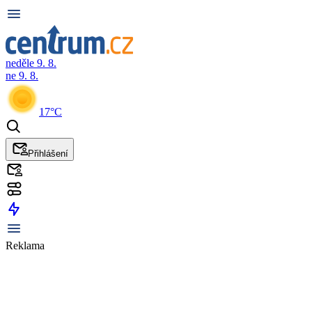
neděle 9. 8.
ne 9. 8.
17°C
Přihlášení
Reklama