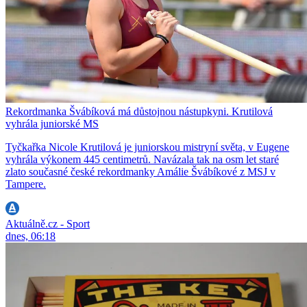
Rekordmanka Švábíková má důstojnou nástupkyni. Krutilová
vyhrála juniorské MS
Tyčkařka Nicole Krutilová je juniorskou mistryní světa, v Eugene
vyhrála výkonem 445 centimetrů. Navázala tak na osm let staré
zlato současné české rekordmanky Amálie Švábíkové z MSJ v
Tampere.
Aktuálně.cz - Sport
dnes, 06:18