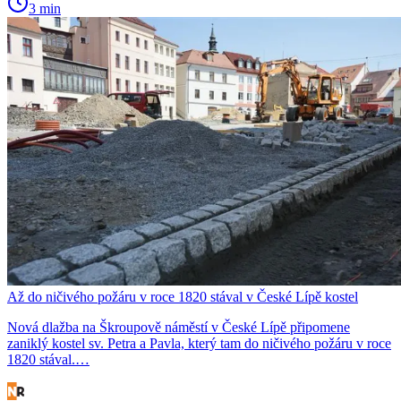
3 min
Až do ničivého požáru v roce 1820 stával v České Lípě kostel
Nová dlažba na Škroupově náměstí v České Lípě připomene
zaniklý kostel sv. Petra a Pavla, který tam do ničivého požáru v roce
1820 stával.…