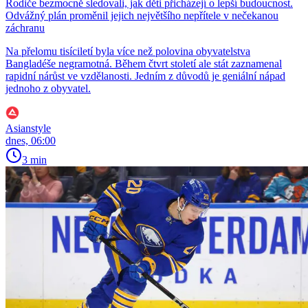
Rodiče bezmocně sledovali, jak děti přicházejí o lepší budoucnost.
Odvážný plán proměnil jejich největšího nepřítele v nečekanou
záchranu
Na přelomu tisíciletí byla více než polovina obyvatelstva
Bangladéše negramotná. Během čtvrt století ale stát zaznamenal
rapidní nárůst ve vzdělanosti. Jedním z důvodů je geniální nápad
jednoho z obyvatel.
Asianstyle
dnes, 06:00
3 min