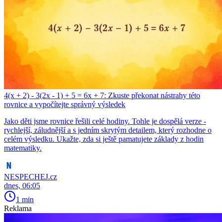
4(x + 2) - 3(2x - 1) + 5 = 6x + 7: Zkuste překonat nástrahy této
rovnice a vypočítejte správný výsledek
Jako děti jsme rovnice řešili celé hodiny. Tohle je dospělá verze -
rychlejší, záludnější a s jedním skrytým detailem, který rozhodne o
celém výsledku. Ukažte, zda si ještě pamatujete základy z hodin
matematiky.
NESPECHEJ.cz
dnes, 06:05
1 min
Reklama