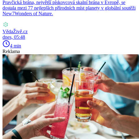
Pravčická brána, největší pískovcová skalní brána v Evropě, se
dostala mezi 77 nejlepších přírodních míst planety v globální soutěži
New7Wonders of Nature.
VědaŽivě.cz
dnes, 05:48
4 min
Reklama