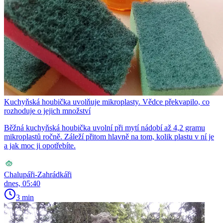
Kuchyňská houbička uvolňuje mikroplasty. Vědce překvapilo, co
rozhoduje o jejich množství
Běžná kuchyňská houbička uvolní při mytí nádobí až 4,2 gramu
mikroplastů ročně. Záleží přitom hlavně na tom, kolik plastu v ní je
a jak moc ji opotřebíte.
Chalupáři-Zahrádkáři
dnes, 05:40
3 min