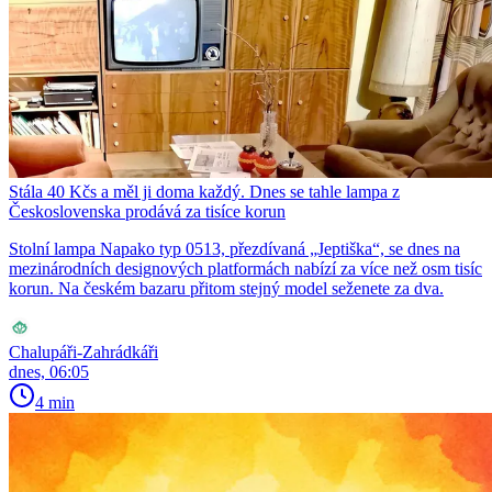
Stála 40 Kčs a měl ji doma každý. Dnes se tahle lampa z
Československa prodává za tisíce korun
Stolní lampa Napako typ 0513, přezdívaná „Jeptiška“, se dnes na
mezinárodních designových platformách nabízí za více než osm tisíc
korun. Na českém bazaru přitom stejný model seženete za dva.
Chalupáři-Zahrádkáři
dnes, 06:05
4 min