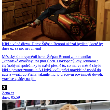
Klid a vůně dřeva. Herec Štěpán Benoni ukázal bydlení, které by
dnes už za nic nevyměnil
Městský shon vyměnil herec Štěpán Benoni za romantiku
„kanadské divočiny“ na jihu Čech. Obklopený lesy, loukami a
čtyřnohými společníky tu našel přesně to, co mu ve městě chybí –
klid a prostor zpomalit. A i když kvůli práci pravidelně usedá do
auta a vyráží do Prahy, jakmile mu to pracovní povinnosti dovolí,
vrací se zpátky na jih.
Žena.cz
dnes, 05:59