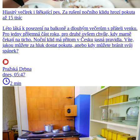
Hlasitý večírek i štěkající pes. Za rušení nočního klidu hrozí pokuta
až 15 tisíc
Léto láká k posezení na balkoně a dlouhým večerům s přáteli venku.
Pro jedny příjemná část roku, pro druhé ovšem chvíle, kdy marně
čekají na ticho. Noční klid má přitom v Česku jasná pravidla. Víte,
jakou můžete za hluk dostat pokutu, anebo kdy můžete bránit svůj
spánek?
Pražská Drbna
dnes, 05:47
2 min