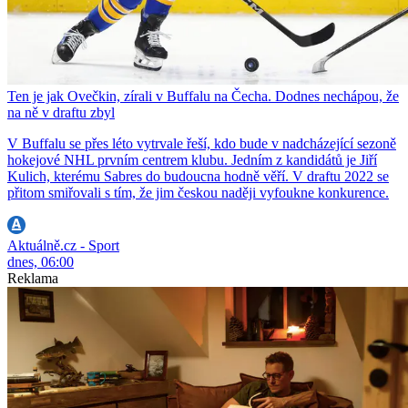
Ten je jak Ovečkin, zírali v Buffalu na Čecha. Dodnes nechápou, že
na ně v draftu zbyl
V Buffalu se přes léto vytrvale řeší, kdo bude v nadcházející sezoně
hokejové NHL prvním centrem klubu. Jedním z kandidátů je Jiří
Kulich, kterému Sabres do budoucna hodně věří. V draftu 2022 se
přitom smiřovali s tím, že jim českou naději vyfoukne konkurence.
Aktuálně.cz - Sport
dnes, 06:00
Reklama