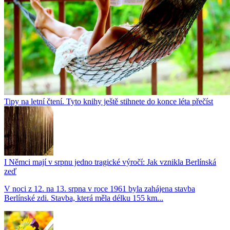
Tipy na letní čtení. Tyto knihy ještě stihnete do konce léta přečíst
I Němci mají v srpnu jedno tragické výročí: Jak vznikla Berlínská
zeď
V noci z 12. na 13. srpna v roce 1961 byla zahájena stavba
Berlínské zdi. Stavba, která měla délku 155 km...