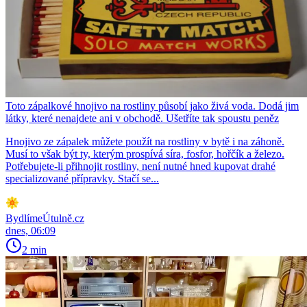
Toto zápalkové hnojivo na rostliny působí jako živá voda. Dodá jim
látky, které nenajdete ani v obchodě. Ušetříte tak spoustu peněz
Hnojivo ze zápalek můžete použít na rostliny v bytě i na záhoně.
Musí to však být ty, kterým prospívá síra, fosfor, hořčík a železo.
Potřebujete-li přihnojit rostliny, není nutné hned kupovat drahé
specializované přípravky. Stačí se...
BydlímeÚtulně.cz
dnes, 06:09
2 min