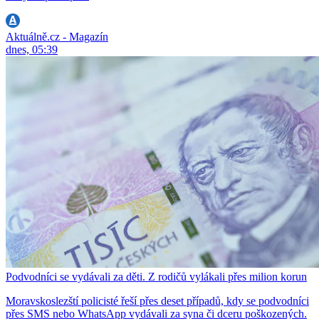
Aktuálně.cz - Magazín
dnes, 05:39
Podvodníci se vydávali za děti. Z rodičů vylákali přes milion korun
Moravskoslezští policisté řeší přes deset případů, kdy se podvodníci
přes SMS nebo WhatsApp vydávali za syna či dceru poškozených.