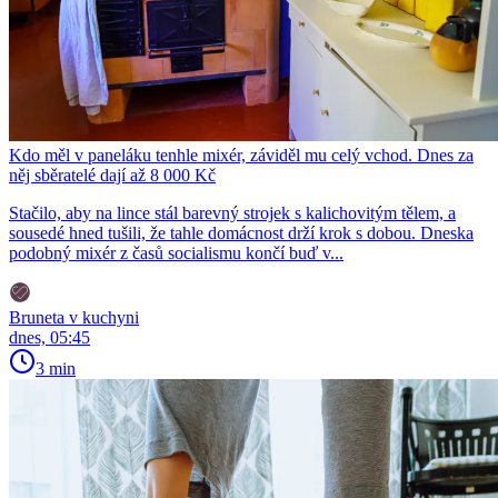
Kdo měl v paneláku tenhle mixér, záviděl mu celý vchod. Dnes za
něj sběratelé dají až 8 000 Kč
Stačilo, aby na lince stál barevný strojek s kalichovitým tělem, a
sousedé hned tušili, že tahle domácnost drží krok s dobou. Dneska
podobný mixér z časů socialismu končí buď v...
Bruneta v kuchyni
dnes, 05:45
3 min