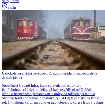
dnes, 05:55
3 min
Úzkokolejka získala osvědčení Drážního úřadu o bezpečnosti na
dalších pět let
Společnost Gepard Infra, která spravuje infrastrukturu
jindřichohradecké úzkokolejky, získala osvědčení od Drážního
úřadu o bezpečnosti provozovatele dráhy na příštích pět let. Od
Státního fondu dopravní infrastruktury (SFDI) také získá na letošní
rok 17 milionů korun na obnovu tratí. Gepard Express letos v dubnu