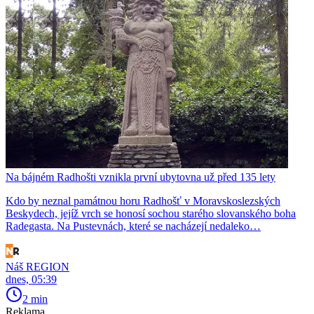
Na bájném Radhošti vznikla první ubytovna už před 135 lety
Kdo by neznal památnou horu Radhošť v Moravskoslezských
Beskydech, jejíž vrch se honosí sochou starého slovanského boha
Radegasta. Na Pustevnách, které se nacházejí nedaleko…
Náš REGION
dnes, 05:39
2 min
Reklama