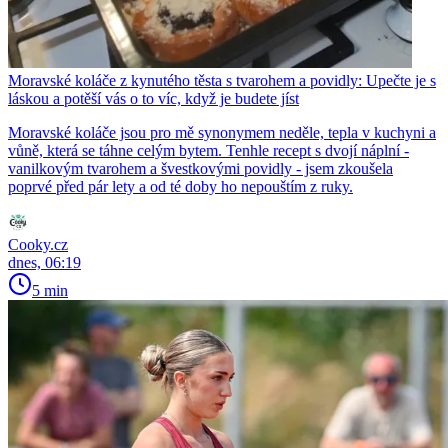
Moravské koláče z kynutého těsta s tvarohem a povidly: Upečte je s
láskou a potěší vás o to víc, když je budete jíst
Moravské koláče jsou pro mě synonymem neděle, tepla v kuchyni a
vůně, která se táhne celým bytem. Tenhle recept s dvojí náplní -
vanilkovým tvarohem a švestkovými povidly - jsem zkoušela
poprvé před pár lety a od té doby ho nepouštím z ruky.
Cooky.cz
dnes, 06:19
5 min