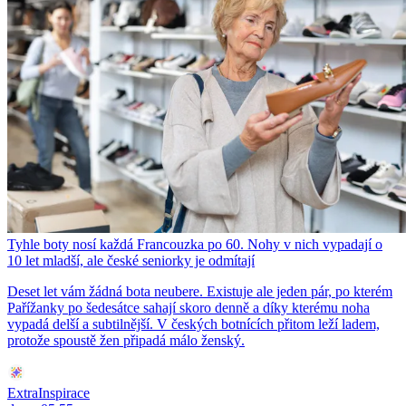
Tyhle boty nosí každá Francouzka po 60. Nohy v nich vypadají o
10 let mladší, ale české seniorky je odmítají
Deset let vám žádná bota neubere. Existuje ale jeden pár, po kterém
Pařížanky po šedesátce sahají skoro denně a díky kterému noha
vypadá delší a subtilnější. V českých botnících přitom leží ladem,
protože spoustě žen připadá málo ženský.
ExtraInspirace