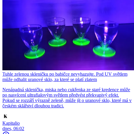
Tuhle zelenou skleničku po babičce nevyhazujte. Pod UV světlem
může odhalit uranové sklo, za které se platí zlatem
Nenápadná sklenička, miska nebo cukřenka ze staré kredence může
po nasvícení ultrafialovým světlem předvést překvapivý efekt.
Pokud se rozzáří výrazně zeleně, může jít o uranové sklo, které má v
českém sklářství dlouhou tradici.
Kapitalio
dnes, 06:02