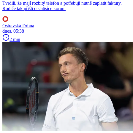
Tvrdili, že mají rozbitý telefon a potřebují nutně zaplatit faktury.
Rodiče tak přišli o statisíce korun.
Ostravská Drbna
dnes, 05:38
2 min