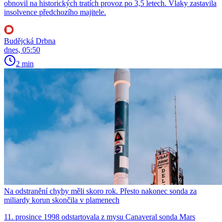
obnovil na historických tratích provoz po 3,5 letech. Vlaky zastavila
insolvence předchozího majitele.
Budějcká Drbna
dnes, 05:50
2 min
Na odstranění chyby měli skoro rok. Přesto nakonec sonda za
miliardy korun skončila v plamenech
11. prosince 1998 odstartovala z mysu Canaveral sonda Mars