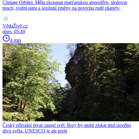
Climate Orbiter. Měla zkoumat marťanskou atmosféru, sledovat
prach, vodní páru a sezónní změny na povrchu rudé planety.
VědaŽivě.cz
dnes, 05:49
4 min
Český přírodní útvar zaujal svět. Brzy by mohl získat titul nového
divu světa. UNESCO je ale proti