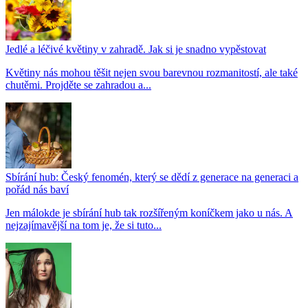
Jedlé a léčivé květiny v zahradě. Jak si je snadno vypěstovat
Květiny nás mohou těšit nejen svou barevnou rozmanitostí, ale také
chutěmi. Projděte se zahradou a...
Sbírání hub: Český fenomén, který se dědí z generace na generaci a
pořád nás baví
Jen málokde je sbírání hub tak rozšířeným koníčkem jako u nás. A
nejzajímavější na tom je, že si tuto...