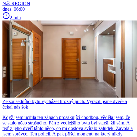
Náš REGION
dnes, 06:00
2 min
Ze sousedního bytu vycházel hrozný puch. Vyrazili jsme dveře a
čekal nás šok
Když jsem ucítila ten zápach prosakující chodbou, věděla jsem, že
se stalo něco strašného. Pán z vedlejšího bytu byl starší, žil sám. A
teď z jeho dveří táhlo něco, co mi doslova svíralo žaludek. Zavolala
jsem správce. Ten policii. A pak přišel moment, na který nikdy