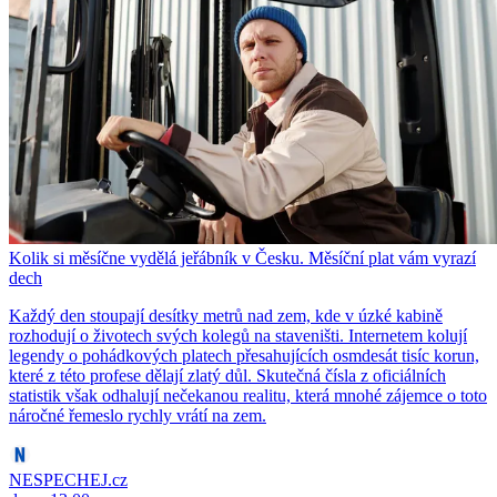
Kolik si měsíčne vydělá jeřábník v Česku. Měsíční plat vám vyrazí
dech
Každý den stoupají desítky metrů nad zem, kde v úzké kabině
rozhodují o životech svých kolegů na staveništi. Internetem kolují
legendy o pohádkových platech přesahujících osmdesát tisíc korun,
které z této profese dělají zlatý důl. Skutečná čísla z oficiálních
statistik však odhalují nečekanou realitu, která mnohé zájemce o toto
náročné řemeslo rychly vrátí na zem.
NESPECHEJ.cz