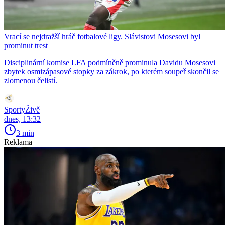
Vrací se nejdražší hráč fotbalové ligy. Slávistovi Mosesovi byl
prominut trest
Disciplinární komise LFA podmíněně prominula Davidu Mosesovi
zbytek osmizápasové stopky za zákrok, po kterém soupeř skončil se
zlomenou čelistí.
SportyŽivě
dnes, 13:32
3 min
Reklama