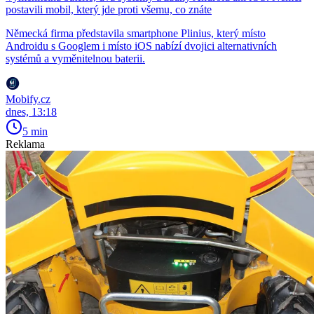
postavili mobil, který jde proti všemu, co znáte
Německá firma představila smartphone Plinius, který místo
Androidu s Googlem i místo iOS nabízí dvojici alternativních
systémů a vyměnitelnou baterii.
Mobify.cz
dnes, 13:18
5 min
Reklama