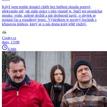
Když jsem tenhle domácí chléb bez hnětení zkusila poprvé,
překvapilo mě, jak málo práce s ním vlastně je. Stačí jen promíchat
mouku, vodu, sušené droždí a pár drobností navíc, o zbytek se
postará čas a rozpálený hrnec. Výsledkem je poctivý bochník s
křupavou kůrkou, který se u nás doma krájí ještě vlažný.
Cooky.cz
dnes, 13:08
4 min