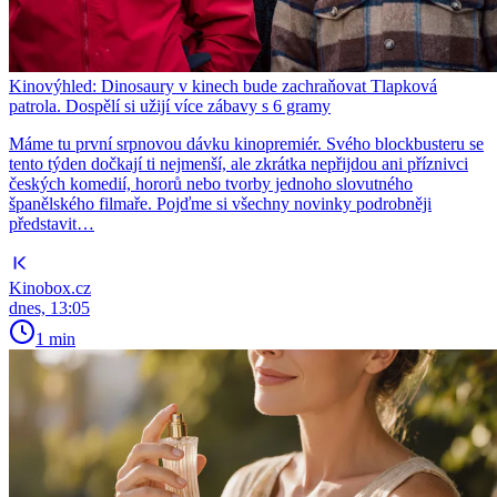
Kinovýhled: Dinosaury v kinech bude zachraňovat Tlapková
patrola. Dospělí si užijí více zábavy s 6 gramy
Máme tu první srpnovou dávku kinopremiér. Svého blockbusteru se
tento týden dočkají ti nejmenší, ale zkrátka nepřijdou ani příznivci
českých komedií, hororů nebo tvorby jednoho slovutného
španělského filmaře. Pojďme si všechny novinky podrobněji
představit…
Kinobox.cz
dnes, 13:05
1 min