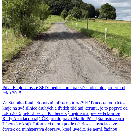
Půta: Kraje letos ze SFDI nedostanou na své silnice nic, poprvé od
roku 2015
Ze Státního fondu dopravní infrastruktury (SFDI) nedostanou letos
kraje na své silnice druhých a třetích tříd ani korunu, je to poprvé od
roku 2015, řekl dnes ČTK liberecký hejtman a předseda komise
Rady Asociace krajů ČR pro dopravu Martin Půta (Starostové pro
Liberecký kraj). Informaci o tom podle něj dostala asociace ve
čtvrtek od ministerstva dopravy, které uvedlo, že nemá žádnou