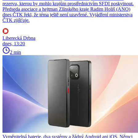
rezervu, kterou by mohlo krajům prostřednictvím SFDI poskytnout.
Předseda asociace a hejtman Zlínského kraje Radim Holiš (ANO)
dnes ČTK řekl, že téma ještě není uzavřené. Vyjádření ministerstva
ČTK zjišťuje.
Liberecká Drbna
dnes, 13:20
2 min
Vyměnitelná baterie, dva systémy a žádný Android ani iOS. Němci