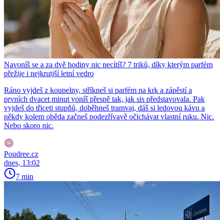
Navoníš se a za dvě hodiny nic necítíš? 7 triků, díky kterým parfém
přežije i nejkrutjší letní vedro
Ráno vyjdeš z koupelny, stříkneš si parfém na krk a zápěstí a
prvních dvacet minut voníš přesně tak, jak sis představovala. Pak
vyjdeš do třiceti stupňů, doběhneš tramvaj, dáš si ledovou kávu a
někdy kolem oběda začneš podezřívavě očichávat vlastní ruku. Nic.
Nebo skoro nic.
Poudree.cz
dnes, 13:02
7 min