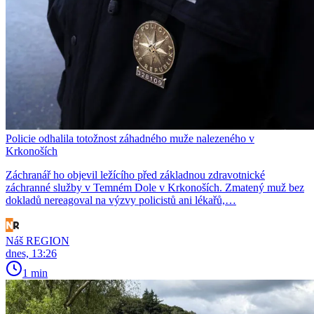
Policie odhalila totožnost záhadného muže nalezeného v
Krkonoších
Záchranář ho objevil ležícího před základnou zdravotnické
záchranné služby v Temném Dole v Krkonoších. Zmatený muž bez
dokladů nereagoval na výzvy policistů ani lékařů,…
Náš REGION
dnes, 13:26
1 min