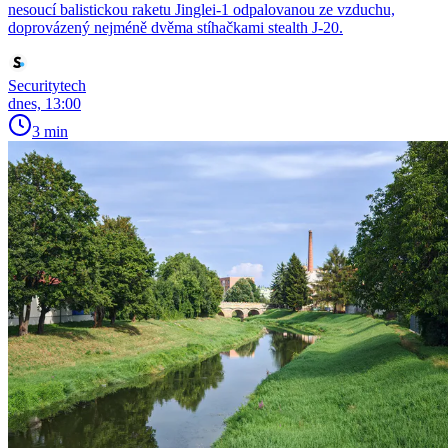
nesoucí balistickou raketu Jinglei-1 odpalovanou ze vzduchu,
doprovázený nejméně dvěma stíhačkami stealth J-20.
Securitytech
dnes, 13:00
3 min