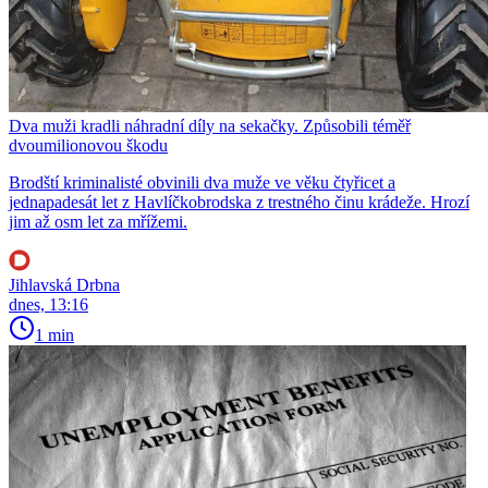
Dva muži kradli náhradní díly na sekačky. Způsobili téměř
dvoumilionovou škodu
Brodští kriminalisté obvinili dva muže ve věku čtyřicet a
jednapadesát let z Havlíčkobrodska z trestného činu krádeže. Hrozí
jim až osm let za mřížemi.
Jihlavská Drbna
dnes, 13:16
1 min