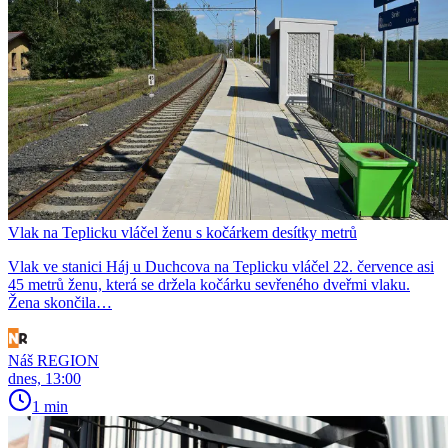
Vlak na Teplicku vláčel ženu s kočárkem desítky metrů
Vlak ve stanici Háj u Duchcova na Teplicku vláčel 22. července asi
45 metrů ženu, která se držela kočárku sevřeného dveřmi vlaku.
Žena skončila…
Náš REGION
dnes, 13:00
1 min