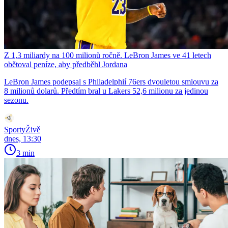
Z 1,3 miliardy na 100 milionů ročně. LeBron James ve 41 letech
obětoval peníze, aby předběhl Jordana
LeBron James podepsal s Philadelphií 76ers dvouletou smlouvu za
8 milionů dolarů. Předtím bral u Lakers 52,6 milionu za jedinou
sezonu.
SportyŽivě
dnes, 13:30
3 min