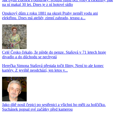
na ní makal 30 let. Dnes je z ní hotové sídlo
Opukový dům z roku 1881 na okraji Prahy neměl vodu ani
elektřinu. Dnes má ateliér, zimní zahradu, terasu a...
Celé Česko čekalo, že půjde do penze. Stašová v 71 letech hraje
divadlo a do důchodu se nechystá
Herečka Simona Stašová přestala točit filmy. Není to ale konec
kariéry. Z jeviště neodchází, jen letos v...
Jako dítě nosil čepici po sestřenici a všichni ho měli za holčičku.
Suchánek popsal své začátky před kamerou