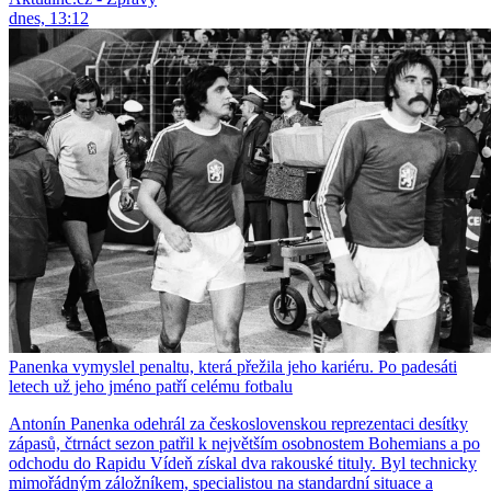
dnes, 13:12
Panenka vymyslel penaltu, která přežila jeho kariéru. Po padesáti
letech už jeho jméno patří celému fotbalu
Antonín Panenka odehrál za československou reprezentaci desítky
zápasů, čtrnáct sezon patřil k největším osobnostem Bohemians a po
odchodu do Rapidu Vídeň získal dva rakouské tituly. Byl technicky
mimořádným záložníkem, specialistou na standardní situace a