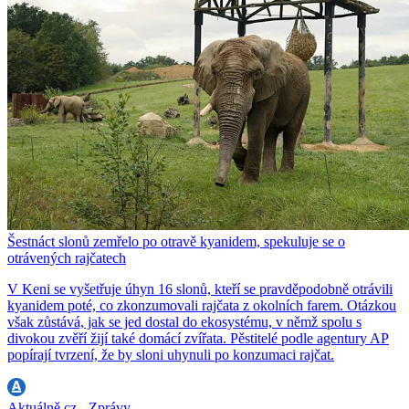
Šestnáct slonů zemřelo po otravě kyanidem, spekuluje se o
otrávených rajčatech
V Keni se vyšetřuje úhyn 16 slonů, kteří se pravděpodobně otrávili
kyanidem poté, co zkonzumovali rajčata z okolních farem. Otázkou
však zůstává, jak se jed dostal do ekosystému, v němž spolu s
divokou zvěří žijí také domácí zvířata. Pěstitelé podle agentury AP
popírají tvrzení, že by sloni uhynuli po konzumaci rajčat.
Aktuálně.cz - Zprávy