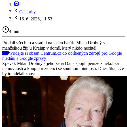
Celebrity
16. 6. 2026, 11:53
4 min
Prodali všechno a vsadili na jeden barák. Milan Drobný s
manželkou žijí u Kralup v domě, který nikdo nechtěl
Přidejte si obsah Centrum.cz do oblíbených zdrojů pro Google
hledání a Google zprávy
Zpěvák Milan Drobný a jeho žena Dana spojili peníze z několika
nemovitostí a koupili rezidenci se smutnou minulostí. Dnes říkají, že
by to udělali znovu.