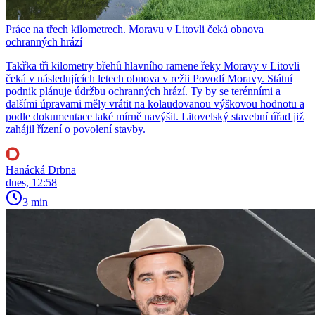
Práce na třech kilometrech. Moravu v Litovli čeká obnova
ochranných hrází
Takřka tři kilometry břehů hlavního ramene řeky Moravy v Litovli
čeká v následujících letech obnova v režii Povodí Moravy. Státní
podnik plánuje údržbu ochranných hrází. Ty by se terénními a
dalšími úpravami měly vrátit na kolaudovanou výškovou hodnotu a
podle dokumentace také mírně navýšit. Litovelský stavební úřad již
zahájil řízení o povolení stavby.
Hanácká Drbna
dnes, 12:58
3 min