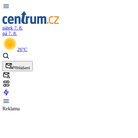
pátek 7. 8.
pá 7. 8.
26°C
Přihlášení
Reklama