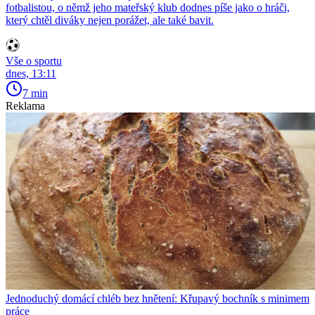
fotbalistou, o němž jeho mateřský klub dodnes píše jako o hráči,
který chtěl diváky nejen porážet, ale také bavit.
Vše o sportu
dnes, 13:11
7 min
Reklama
Jednoduchý domácí chléb bez hnětení: Křupavý bochník s minimem
práce