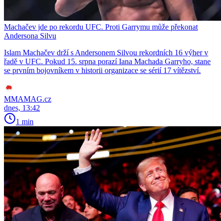
Machačev jde po rekordu UFC. Proti Garrymu může překonat
Andersona Silvu
Islam Machačev drží s Andersonem Silvou rekordních 16 výher v
řadě v UFC. Pokud 15. srpna porazí Iana Machada Garryho, stane
se prvním bojovníkem v historii organizace se sérií 17 vítězství.
MMAMAG.cz
dnes, 13:42
1 min