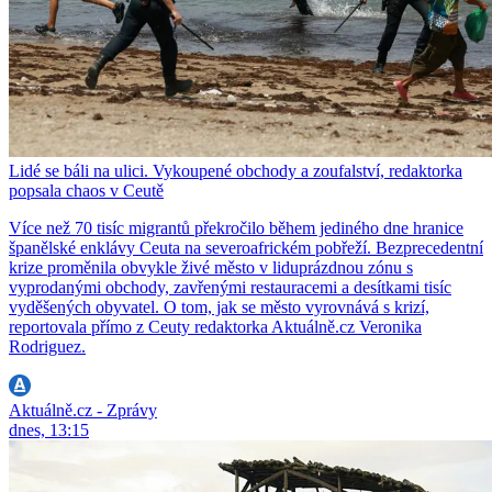
Lidé se báli na ulici. Vykoupené obchody a zoufalství, redaktorka
popsala chaos v Ceutě
Více než 70 tisíc migrantů překročilo během jediného dne hranice
španělské enklávy Ceuta na severoafrickém pobřeží. Bezprecedentní
krize proměnila obvykle živé město v liduprázdnou zónu s
vyprodanými obchody, zavřenými restauracemi a desítkami tisíc
vyděšených obyvatel. O tom, jak se město vyrovnává s krizí,
reportovala přímo z Ceuty redaktorka Aktuálně.cz Veronika
Rodriguez.
Aktuálně.cz - Zprávy
dnes, 13:15