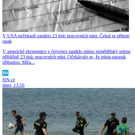
V USA nečekaně zaniklo 23 tisíc pracovních míst. Čekal se přitom
opak
V americké ekonomice v červenci zaniklo mimo zemědělský sektor
přibližně 23 tisíc pracovních míst. Očekávalo se, že místa naopak
přibudou. Míra...
HN.cz
dnes, 13:16