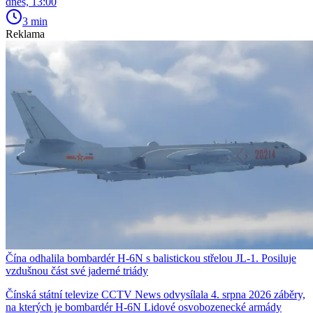
dnes, 13:00
3 min
Reklama
Čína odhalila bombardér H-6N s balistickou střelou JL-1. Posiluje
vzdušnou část své jaderné triády
Čínská státní televize CCTV News odvysílala 4. srpna 2026 záběry,
na kterých je bombardér H-6N Lidové osvobozenecké armády