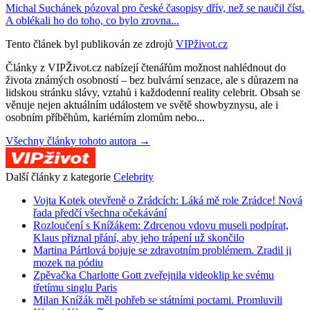
Michal Suchánek pózoval pro české časopisy dřív, než se naučil číst.
A oblékali ho do toho, co bylo zrovna...
Tento článek byl publikován ze zdrojů
VIPživot.cz
Články z VIPŽivot.cz nabízejí čtenářům možnost nahlédnout do
života známých osobností – bez bulvární senzace, ale s důrazem na
lidskou stránku slávy, vztahů i každodenní reality celebrit. Obsah se
věnuje nejen aktuálním událostem ve světě showbyznysu, ale i
osobním příběhům, kariérním zlomům nebo...
Všechny články tohoto autora →
Další články z kategorie
Celebrity
Vojta Kotek otevřeně o Zrádcích: Láká mě role Zrádce! Nová
řada předčí všechna očekávání
Rozloučení s Knížákem: Zdrcenou vdovu museli podpírat,
Klaus přiznal přání, aby jeho trápení už skončilo
Martina Pártlová bojuje se zdravotním problémem. Zradil ji
mozek na pódiu
Zpěvačka Charlotte Gott zveřejnila videoklip ke svému
třetímu singlu Paris
Milan Knížák měl pohřeb se státními poctami. Promluvili