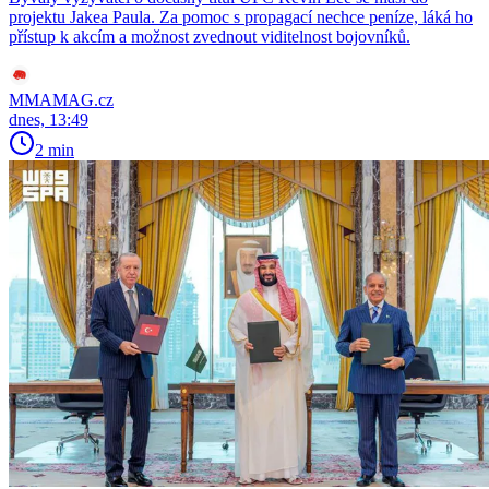
projektu Jakea Paula. Za pomoc s propagací nechce peníze, láká ho
přístup k akcím a možnost zvednout viditelnost bojovníků.
MMAMAG.cz
dnes, 13:49
2 min