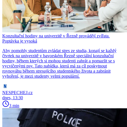
Konzultační hodiny na univerzitě v Řezně provádějí zvířata.
Poptávka je vysoká
Aby pomohly studentům zvládat stres ze studia, konají se každý
čtvrtek na univerzitě v bavorském Řezně speciální konzultační
hodiny, během kterých si mohou studenti zahrát a pomazlit se s
vycvičenými psy. Tato nabídka, která má za cíl poskytnout
rovnováhu během stresujícího studentského života a zabránit
vyhoření, je mezi studenty velmi populární.
NESPECHEJ.cz
dnes, 13:30
3 min