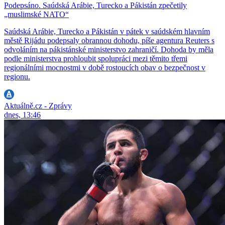
Podepsáno. Saúdská Arábie, Turecko a Pákistán zpečetily
„muslimské NATO“
Saúdská Arábie, Turecko a Pákistán v pátek v saúdském hlavním
městě Rijádu podepsaly obrannou dohodu, píše agentura Reuters s
odvoláním na pákistánské ministerstvo zahraničí. Dohoda by měla
podle ministerstva prohloubit spolupráci mezi těmito třemi
regionálními mocnostmi v době rostoucích obav o bezpečnost v
regionu.
Aktuálně.cz - Zprávy
dnes, 13:46