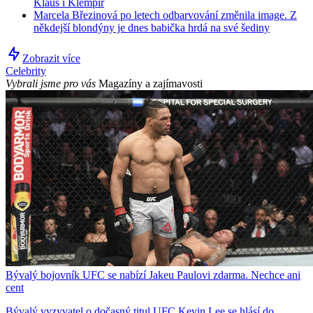
Klaus i Klempíř
Marcela Březinová po letech odbarvování změnila image. Z
někdejší blondýny je dnes babička hrdá na své šediny
Zobrazit více
Celebrity
Vybrali jsme pro vás
Magazíny a zajímavosti
Bývalý bojovník UFC se nabízí Jakeu Paulovi zdarma. Nechce ani
cent
Bývalý vyzyvatel o dočasný titul UFC Kevin Lee se hlásí do