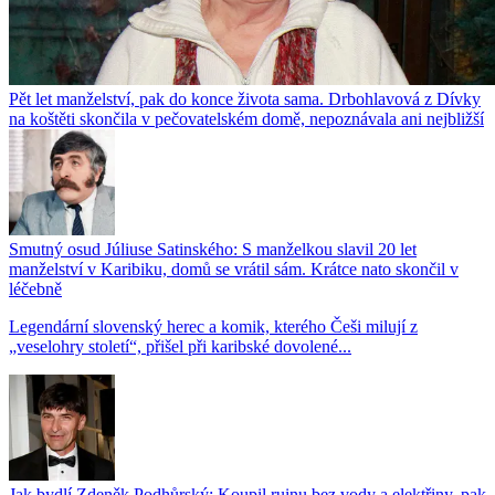
Pět let manželství, pak do konce života sama. Drbohlavová z Dívky
na koštěti skončila v pečovatelském domě, nepoznávala ani nejbližší
Smutný osud Júliuse Satinského: S manželkou slavil 20 let
manželství v Karibiku, domů se vrátil sám. Krátce nato skončil v
léčebně
Legendární slovenský herec a komik, kterého Češi milují z
„veselohry století“, přišel při karibské dovolené...
Jak bydlí Zdeněk Podhůrský: Koupil ruinu bez vody a elektřiny, pak