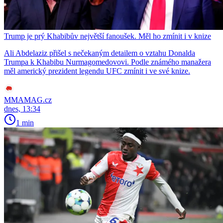
Trump je prý Khabibův největší fanoušek. Měl ho zmínit i v knize
Ali Abdelaziz přišel s nečekaným detailem o vztahu Donalda
Trumpa k Khabibu Nurmagomedovovi. Podle známého manažera
měl americký prezident legendu UFC zmínit i ve své knize.
MMAMAG.cz
dnes, 13:34
1 min