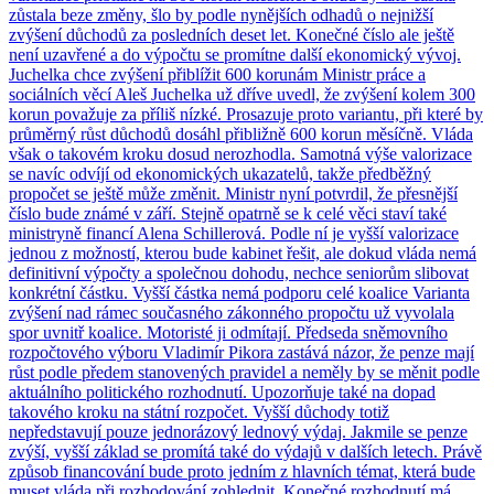
zůstala beze změny, šlo by podle nynějších odhadů o nejnižší
zvýšení důchodů za posledních deset let. Konečné číslo ale ještě
není uzavřené a do výpočtu se promítne další ekonomický vývoj.
Juchelka chce zvýšení přiblížit 600 korunám Ministr práce a
sociálních věcí Aleš Juchelka už dříve uvedl, že zvýšení kolem 300
korun považuje za příliš nízké. Prosazuje proto variantu, při které by
průměrný růst důchodů dosáhl přibližně 600 korun měsíčně. Vláda
však o takovém kroku dosud nerozhodla. Samotná výše valorizace
se navíc odvíjí od ekonomických ukazatelů, takže předběžný
propočet se ještě může změnit. Ministr nyní potvrdil, že přesnější
číslo bude známé v září. Stejně opatrně se k celé věci staví také
ministryně financí Alena Schillerová. Podle ní je vyšší valorizace
jednou z možností, kterou bude kabinet řešit, ale dokud vláda nemá
definitivní výpočty a společnou dohodu, nechce seniorům slibovat
konkrétní částku. Vyšší částka nemá podporu celé koalice Varianta
zvýšení nad rámec současného zákonného propočtu už vyvolala
spor uvnitř koalice. Motoristé ji odmítají. Předseda sněmovního
rozpočtového výboru Vladimír Pikora zastává názor, že penze mají
růst podle předem stanovených pravidel a neměly by se měnit podle
aktuálního politického rozhodnutí. Upozorňuje také na dopad
takového kroku na státní rozpočet. Vyšší důchody totiž
nepředstavují pouze jednorázový lednový výdaj. Jakmile se penze
zvýší, vyšší základ se promítá také do výdajů v dalších letech. Právě
způsob financování bude proto jedním z hlavních témat, která bude
muset vláda při rozhodování zohlednit. Konečné rozhodnutí má