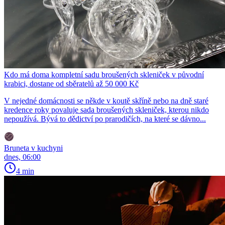
Kdo má doma kompletní sadu broušených skleniček v původní
krabici, dostane od sběratelů až 50 000 Kč
V nejedné domácnosti se někde v koutě skříně nebo na dně staré
kredence roky povaluje sada broušených skleniček, kterou nikdo
nepoužívá. Bývá to dědictví po prarodičích, na které se dávno...
Bruneta v kuchyni
dnes, 06:00
4 min