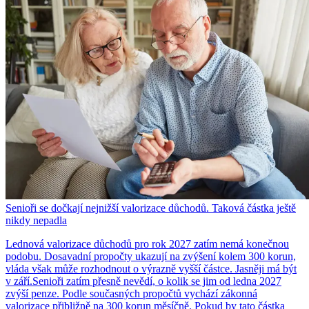
Senioři se dočkají nejnižší valorizace důchodů. Taková částka ještě
nikdy nepadla
Lednová valorizace důchodů pro rok 2027 zatím nemá konečnou
podobu. Dosavadní propočty ukazují na zvýšení kolem 300 korun,
vláda však může rozhodnout o výrazně vyšší částce. Jasněji má být
v září.Senioři zatím přesně nevědí, o kolik se jim od ledna 2027
zvýší penze. Podle současných propočtů vychází zákonná
valorizace přibližně na 300 korun měsíčně. Pokud by tato částka