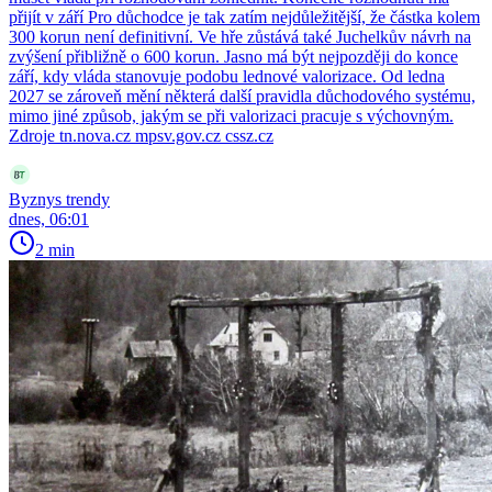
přijít v září Pro důchodce je tak zatím nejdůležitější, že částka kolem
300 korun není definitivní. Ve hře zůstává také Juchelkův návrh na
zvýšení přibližně o 600 korun. Jasno má být nejpozději do konce
září, kdy vláda stanovuje podobu lednové valorizace. Od ledna
2027 se zároveň mění některá další pravidla důchodového systému,
mimo jiné způsob, jakým se při valorizaci pracuje s výchovným.
Zdroje tn.nova.cz mpsv.gov.cz cssz.cz
Byznys trendy
dnes, 06:01
2 min