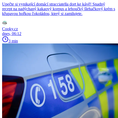
Upečte si vynikající domácí stracciatella dort ke kávě! Snadný
recept na nadýchaný kakaový korpus a lehoučký šlehačkový krém s
křupavou hořkou čokoládou, který si zamilujete.
Cooky.cz
dnes, 06:12
3 min