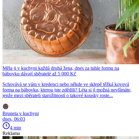
Měla ji v kuchyni každá druhá žena, dnes za tuhle formu na
bábovku dávají sběratelé až 5 000 Kč
Schovává se vám v kredenci nebo někde ve sklepě těžká kovová
forma na bábovku, kterou jste zdědili? Léta si jí možná nevšímáte,
jenže mezi sběrateli starožitností o takové kousky roste...
Bruneta v kuchyni
dnes, 06:03
4 min
Reklama