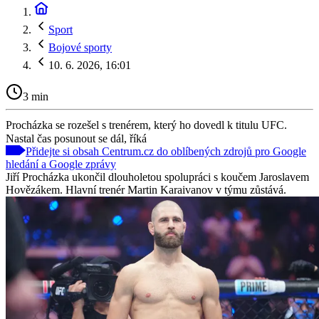
Sport
Bojové sporty
10. 6. 2026, 16:01
3 min
Procházka se rozešel s trenérem, který ho dovedl k titulu UFC.
Nastal čas posunout se dál, říká
Přidejte si obsah Centrum.cz do oblíbených zdrojů pro Google
hledání a Google zprávy
Jiří Procházka ukončil dlouholetou spolupráci s koučem Jaroslavem
Hovězákem. Hlavní trenér Martin Karaivanov v týmu zůstává.