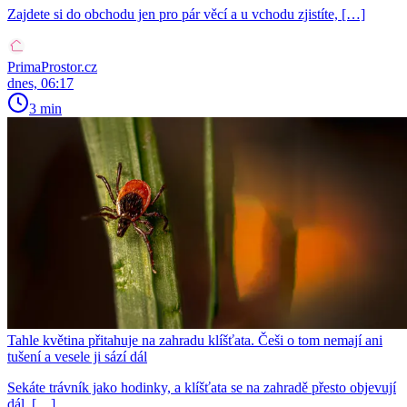
Zajdete si do obchodu jen pro pár věcí a u vchodu zjistíte, […]
PrimaProstor.cz
dnes, 06:17
3 min
Tahle květina přitahuje na zahradu klíšťata. Češi o tom nemají ani
tušení a vesele ji sází dál
Sekáte trávník jako hodinky, a klíšťata se na zahradě přesto objevují
dál. […]