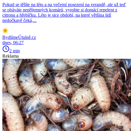
Pokud se těšíte na léto a na večerní posezení na verandě, ale už teď
se obáváte nepříjemných komárů, vyrobte si domácí repelent z
citronu a hřebíčku. Léto je sice období, na které většina lidí
nedočkavě čeká,...
BydlímeÚtulně.cz
dnes, 06:27
2 min
Reklama