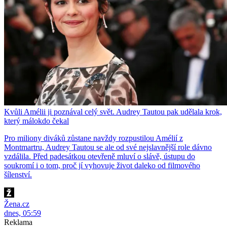
Kvůli Amélii ji poznával celý svět. Audrey Tautou pak udělala krok,
který málokdo čekal
Pro miliony diváků zůstane navždy rozpustilou Amélií z
Montmartru, Audrey Tautou se ale od své nejslavnější role dávno
vzdálila. Před padesátkou otevřeně mluví o slávě, ústupu do
soukromí i o tom, proč jí vyhovuje život daleko od filmového
šílenství.
Žena.cz
dnes, 05:59
Reklama