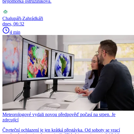
bejlomorka ostružiníková.
Chalupáři-Zahrádkáři
dnes, 06:32
4 min
Meteorologové vydali novou předpověď počasí na srpen. Je
zdrcující
Čtvrteční ochlazení je jen krátká přestávka. Od soboty se vrací