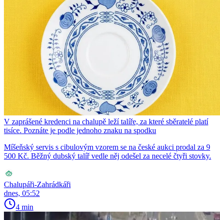
V zaprášené kredenci na chalupě leží talíře, za které sběratelé platí
tisíce. Poznáte je podle jednoho znaku na spodku
Míšeňský servis s cibulovým vzorem se na české aukci prodal za 9
500 Kč. Běžný dubský talíř vedle něj odešel za necelé čtyři stovky.
Chalupáři-Zahrádkáři
dnes, 05:52
4 min