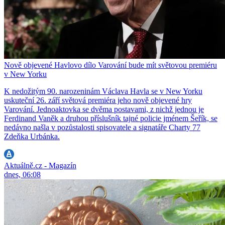
Nově objevené Havlovo dílo Varování bude mít světovou premiéru
v New Yorku
K nedožitým 90. narozeninám Václava Havla se v New Yorku
uskuteční 26. září světová premiéra jeho nově objevené hry
Varování. Jednoaktovka se dvěma postavami, z nichž jednou je
Ferdinand Vaněk a druhou příslušník tajné policie jménem Šeřík, se
nedávno našla v pozůstalosti spisovatele a signatáře Charty 77
Zdeňka Urbánka.
Aktuálně.cz - Magazín
dnes, 06:08