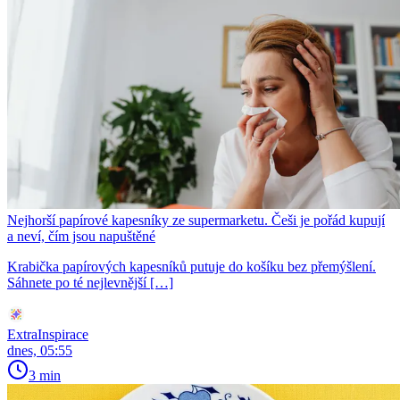
Nejhorší papírové kapesníky ze supermarketu. Češi je pořád kupují
a neví, čím jsou napuštěné
Krabička papírových kapesníků putuje do košíku bez přemýšlení.
Sáhnete po té nejlevnější […]
ExtraInspirace
dnes, 05:55
3 min