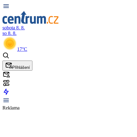
sobota 8. 8.
so 8. 8.
17°C
Přihlášení
Reklama