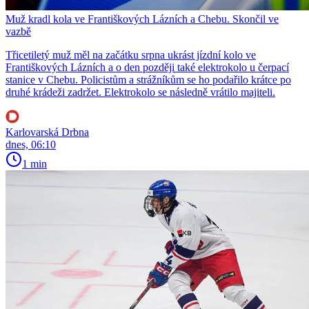
Muž kradl kola ve Františkových Lázních a Chebu. Skončil ve
vazbě
Třicetiletý muž měl na začátku srpna ukrást jízdní kolo ve
Františkových Lázních a o den později také elektrokolo u čerpací
stanice v Chebu. Policistům a strážníkům se ho podařilo krátce po
druhé krádeži zadržet. Elektrokolo se následně vrátilo majiteli.
Karlovarská Drbna
dnes, 06:10
1 min