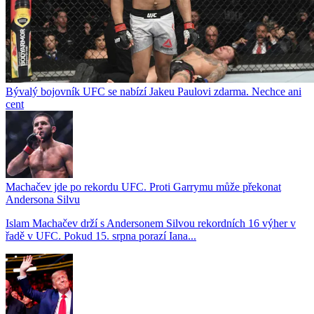
Bývalý bojovník UFC se nabízí Jakeu Paulovi zdarma. Nechce ani
cent
Machačev jde po rekordu UFC. Proti Garrymu může překonat
Andersona Silvu
Islam Machačev drží s Andersonem Silvou rekordních 16 výher v
řadě v UFC. Pokud 15. srpna porazí Iana...