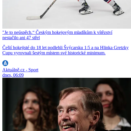
"Je to neúspěch.“ Českým hokejovým mladíkům k vítězství
nestačilo ani 47 střel
Čeští hokejisté do 18 let podlehli Švýcarsku 1:5 a na Hlinka Gretzky
Cupu vyrovnali šestým místem své historické minimum.
Aktuálně.cz - Sport
dnes, 06:09