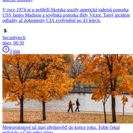
V roce 1974 se u pobřeží Skotska srazily americká jaderná ponorka
USS James Madison a sovětská ponorka třídy Victor. Tajný incident
odhalily až dokumenty CIA zveřejněné po 43 letech.
Securitytech
dnes, 06:30
3 min
Meteorologové už mají předpověď do konce roku. Tohle čekal
málokdo a Češi mění plány