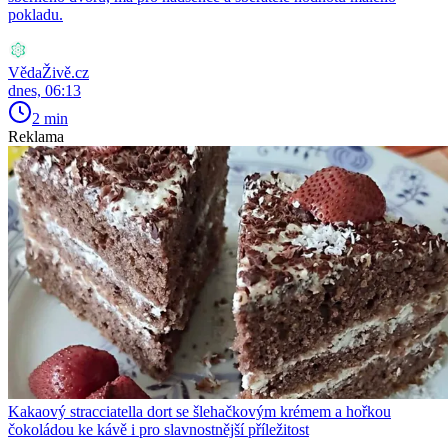
pokladu.
VědaŽivě.cz
dnes, 06:13
2 min
Reklama
Kakaový stracciatella dort se šlehačkovým krémem a hořkou
čokoládou ke kávě i pro slavnostnější příležitost