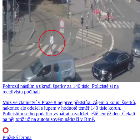
Pohrozil násilím a ukradl šperky za 140 tisíc. Policisté si na
recidivistu počíhali
Muž ve zlatnictví v Praze 8 nejprve předstíral zájem o koupi šperků,
nakonec ale odešel s lupem v hodnotě téměř 140 tisíc korun.
Policistům se ho podařilo vypátrat a zadržet ještě tentýž den. Čekali
na něj totiž už na autobusovém nádraží v Brně.
Pražská Drbna