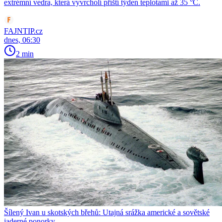
extrémní vedra, která vyvrcholí příští týden teplotami až 35 °C.
FAJNTIP.cz
dnes, 06:30
2 min
Šílený Ivan u skotských břehů: Utajná srážka americké a sovětské
jaderné ponorky