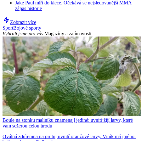
Jake Paul míří do klece. Očekává se nejsledovanější MMA
zápas historie
Zobrazit více
Sport
Bojové sporty
Vybrali jsme pro vás
Magazíny a zajímavosti
Boule na stonku maliníku znamenají jediné: uvnitř žijí larvy, které
vám sežerou celou úrodu
Oválná zduřenina na prutu, uvnitř oranžové larvy. Viník má jméno: