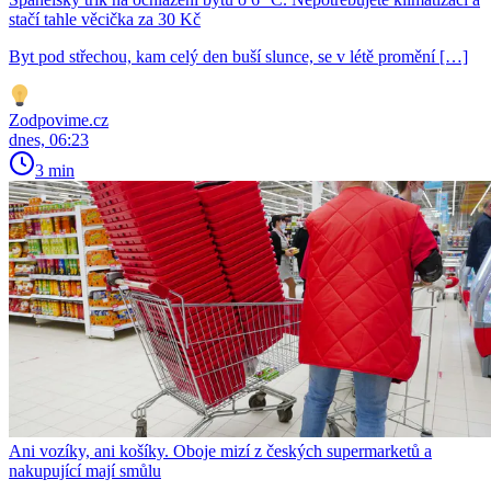
stačí tahle věcička za 30 Kč
Byt pod střechou, kam celý den buší slunce, se v létě promění […]
Zodpovime.cz
dnes, 06:23
3 min
Ani vozíky, ani košíky. Oboje mizí z českých supermarketů a
nakupující mají smůlu