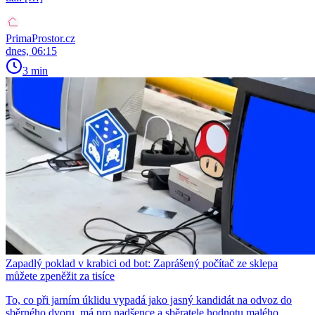
PrimaProstor.cz
dnes, 06:15
3 min
Zapadlý poklad v krabici od bot: Zaprášený počítač ze sklepa
můžete zpeněžit za tisíce
To, co při jarním úklidu vypadá jako jasný kandidát na odvoz do
sběrného dvoru, má pro nadšence a sběratele hodnotu malého