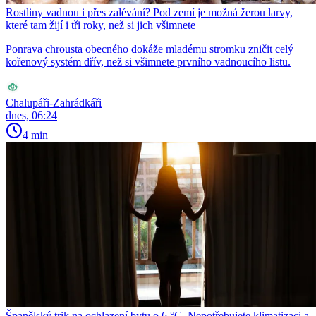
Rostliny vadnou i přes zalévání? Pod zemí je možná žerou larvy,
které tam žijí i tři roky, než si jich všimnete
Ponrava chrousta obecného dokáže mladému stromku zničit celý
kořenový systém dřív, než si všimnete prvního vadnoucího listu.
Chalupáři-Zahrádkáři
dnes, 06:24
4 min
Španělský trik na ochlazení bytu o 6 °C. Nepotřebujete klimatizaci a