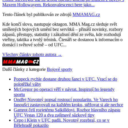
Maxem Hollowayem. Rekonvalescenci bere jako...
Tento článek byl publikován ze zdrojů
MMAMAG.cz
Kde končí slova, nastupuje oktagon. MMA Mag.cz sleduje svět
smíšených bojových umění bez servítků – přináší novinky, rozbory
zápasů, přestupy, statistiky i zákulisní dění ze světa, kde rozhodují
vteřiny, taktika a tvrdý trénink. Čtenáři se dostanou k informacím o
domácí i světové scéně – od UFC...
Všechny články tohoto autora →
Další články z kategorie
Bojové sporty
Poppeck rychle dostane druhou šanci v UFC. Vrací se do
polotěžké váhy
McGregor po operaci věří v návrat. Inspirují ho legendy
sportu
Ondřej Novotný popsal rostoucí popularitu. Ve Varech ho
fanoušci zastavovali na každém kroku, stěžovat si ale nechce
Gamrot čelí rozjetému Salkilldovi. Rozbor hlavního zápasu
UFC Vegas 120 a dva zajímavé sázkové tipy
Čepo i Klein v UFC padli. Novotný rozebral, co se v
Bělehradě pokazilo