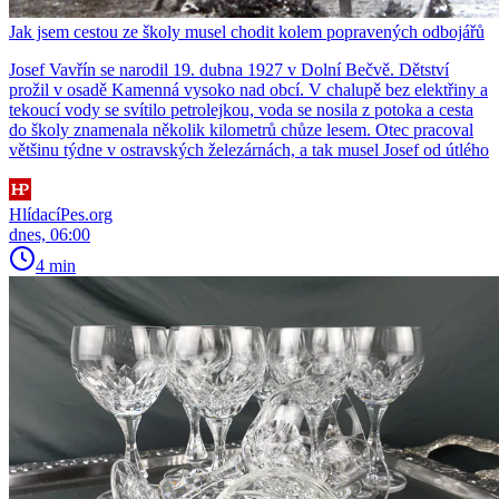
Jak jsem cestou ze školy musel chodit kolem popravených odbojářů
Josef Vavřín se narodil 19. dubna 1927 v Dolní Bečvě. Dětství
prožil v osadě Kamenná vysoko nad obcí. V chalupě bez elektřiny a
tekoucí vody se svítilo petrolejkou, voda se nosila z potoka a cesta
do školy znamenala několik kilometrů chůze lesem. Otec pracoval
většinu týdne v ostravských železárnách, a tak musel Josef od útlého
HlídacíPes.org
dnes, 06:00
4 min