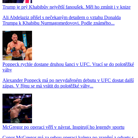
Trump je prý Khabibův největší fanoušek. Měl ho zmínit i v knize
Ali Abdelaziz přišel s nečekaným detailem o vztahu Donalda
Trumpa k Khabibu Nurmagomedovovi. Podle známého...
Poppeck rychle dostane druhou šanci v UFC. Vrací se do polotěžké
váhy
Alexander Poppeck má po nevydařeném debutu v UFC dostat další
zápas. V říjnu se má vrátit do polotěžké váhy...
McGregor po operaci věří v návrat. Inspirují ho legendy sportu
Conor McGregor má za sebou operaci kolena po zranění z odvety s