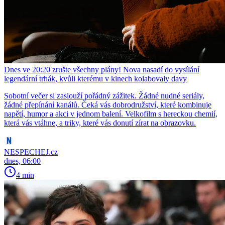
Dnes ve 20:20 zrušte všechny plány! Nova nasadí do vysílání
legendární trhák, kvůli kterému v kinech kolabovaly davy
Sobotní večer si zaslouží pořádný zážitek. Žádné nudné seriály,
žádné přepínání kanálů. Čeká vás dobrodružství, které kombinuje
napětí, humor a akci v jednom balení. Velkofilm s hereckou chemií,
která vás vtáhne, a triky, které vás donutí zírat na obrazovku.
NESPECHEJ.cz
dnes, 06:00
4 min