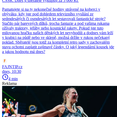
ČSSR. Dnes ji sběratelé vykupují za 5 000 Kč
Pamatujete si na ty nekonečné hodiny strávené na koberci v
obýváku, kdy jste pod dohledem televizního vysílání ze
sedmdesátých či osmdesátých let sestavovali fantastické stroje?
Stačilo pár barevných dílků, trocha fantazie a pod vašima rukama
ožívaly traktory, jeřáby nebo kosmické rakety. Pokud jste tuto
milovanou hračku našich dětských let nevyhodili a dodnes vám leží
v krabici na půdě nebo ve sklepě, možná držíte v rukou nečekaný
poklad. Sběratelé jsou totiž za kompletní retro sady v zachovalém
stavu ochotni zaplatit zajímavé částky. O jaký legendární kousek jde
a jakou hodnotu má dnes?
FAJNTIP.cz
dnes, 10:30
4 min
Reklama