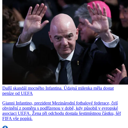
Další skandál mocného Infantina. Údajná milenka měla dostat
peníze od UEFA
Gianni Infantino, prezident Mezinárodní fotbalové federace, čelí
obvinění z poměru s podřízenou v době, kdy působil v evropské
asociaci UEFA. Žena při odchodu dostala šestimístnou částku, šéf
FIFA vše popírá.