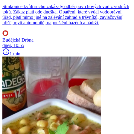
Strakonice kvůli suchu zakázaly odběr povrchových vod z vodních
toků. Zákaz platí ode dneška. Opatření, které vydal vodoprávní
úřad, platí mimo jiné na zalévání zahrad a trávníků, zavlažování
hřišť, mytí automobilů, napouštění bazénů a nádrží.
Budějcká Drbna
dnes, 10:55
1 min