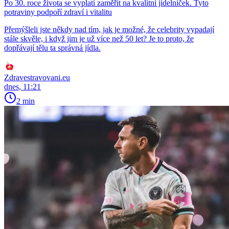
Po 30. roce života se vyplatí zaměřit na kvalitní jídelníček. Tyto
potraviny podpoří zdraví i vitalitu
Přemýšleli jste někdy nad tím, jak je možné, že celebrity vypadají
stále skvěle, i když jim je už více než 50 let? Je to proto, že
dopřávají tělu ta správná jídla.
Zdravestravovani.eu
dnes, 11:21
2 min