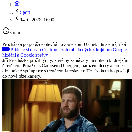
Sport
14. 6. 2026, 16:00
3 min
Procházka po porážce otevírá novou etapu. Už nebudu stejný, říká
Přidejte si obsah Centrum.cz do oblíbených zdrojů pro Google
hledání a Google zprávy
Jiří Procházka prožil týdny, které by zamávaly i mnohem klidnějším
člověkem. Porážka s Carlosem Ulbergem, narození dcery a konec
dlouholeté spolupráce s trenérem Jaroslavem Hovězákem ho posílají
do nové fáze kariéry.