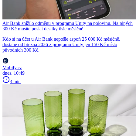
Air Bank snížilo odměnu v programu Unity na polovinu. Na plných
300 Kč musíte poslat desítky tisíc měsíčně
Kdo si na účet u Air Bank nepošle aspoň 25 000 Kč měsíčně,
dostane od března 2026 z programu Unity jen 150 Kč místo
původních 300 Kč.
Mobify.cz
dnes, 10:49
3 min