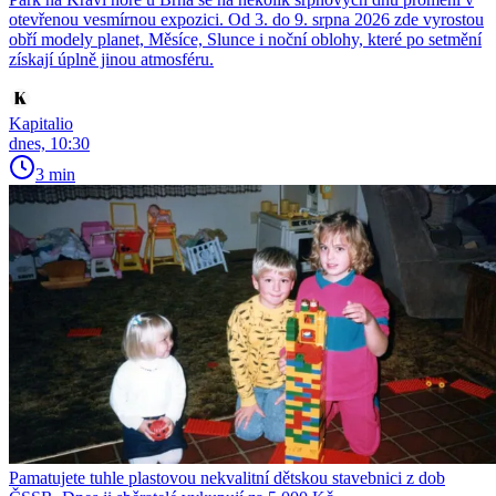
otevřenou vesmírnou expozici. Od 3. do 9. srpna 2026 zde vyrostou
obří modely planet, Měsíce, Slunce i noční oblohy, které po setmění
získají úplně jinou atmosféru.
Kapitalio
dnes, 10:30
3 min
Pamatujete tuhle plastovou nekvalitní dětskou stavebnici z dob