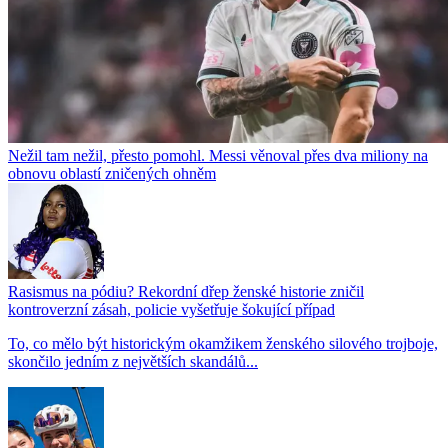
Nežil tam nežil, přesto pomohl. Messi věnoval přes dva miliony na
obnovu oblastí zničených ohněm
Rasismus na pódiu? Rekordní dřep ženské historie zničil
kontroverzní zásah, policie vyšetřuje šokující případ
To, co mělo být historickým okamžikem ženského silového trojboje,
skončilo jedním z největších skandálů...