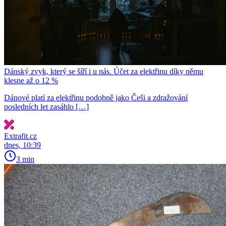
Dánský zvyk, který se šíří i u nás. Účet za elektřinu díky němu
klesne až o 12 %
Dánové platí za elektřinu podobně jako Češi a zdražování
posledních let zasáhlo […]
Extrafit.cz
dnes, 10:39
3 min