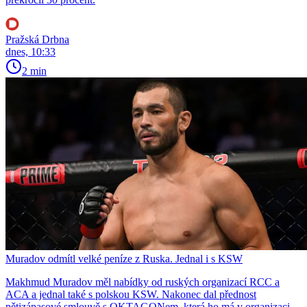
Pražská Drbna
dnes, 10:33
2 min
Muradov odmítl velké peníze z Ruska. Jednal i s KSW
Makhmud Muradov měl nabídky od ruských organizací RCC a
ACA a jednal také s polskou KSW. Nakonec dal přednost
pětizápasové smlouvě s OKTAGONem, která ho má v organizaci