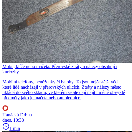
Mobil, klíče nebo mačeta. Přerovské ztráty a nálezy obsahují i
kuriozity
Mobilní telefony, peněženky či batohy. To jsou nejčastější věci,
které lidé nacházejí v přerovských ulicích. Ztráty a nálezy město
ukládá do svého skladu, ve kterém se ale dají najít i méně obvyklé
předměty jako je mačeta nebo autolednice.
Hanácká Drbna
dnes, 10:38
1 min