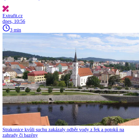
Extrafit.cz
dnes, 10:56
3 min
Strakonice kvůli suchu zakázaly odběr vody z řek a potoků na
zahrady či bazény