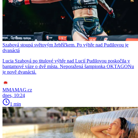
Szabová stoupá světovým žebříčkem. Po výhře nad Pudilovou je
dvanáctá
Lucia Szabová po titulové výhře nad Lucií Pudilovou poskočila v
bantamové váze o dvě místa. Neporažená šampionka OKTAGONu
je nově dvanáctá.
MMAMAG.cz
dnes, 10:24
1 min