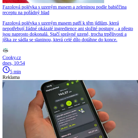
Fazolová polévka s uzeným masem a zeleninou podle babiččina
receptu na pořádný hlad
Fazolová polévka s uzeným masem patří k těm jídlům, která
nepotřebují žádné okázalé ingredience ani složité postupy - a přesto
jsou naprosto dokonalá. Stačí správné uzené, trocha trpělivosti a
jíška ze sádla se slaninou, která celé dílo dotáhne do konce.
Cooky.cz
dnes, 10:54
5 min
Reklama