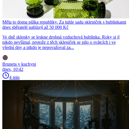
Měla to doma půlka republiky. Za tuhle sadu skleniček s bublinkami
dnes sběratelé nabízejí až 50 000 Kč
Ve dně sklenky se leskne drobná vzduchová bublinka. Roky si jí
nikdo nevšímal, protože z těch skleniček se pilo o svátcích i ve
všední dny a nikdo je nepovažoval za...
Bruneta v kuchyni
dnes, 10:42
4 min