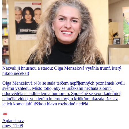
Nazvali ji hnusnou a starou: Olga Menzelová vytáhla trumf, který
nikdo nečekal!
Olga Menzelová (48) se stala terčem nepříjemných poznámek kvůli
svému vzhledu. Místo toho, aby se urážkami nechala zlomit,
odpověděla s nadhledem a humorem. Společně se svou kadeřnicí
natočila video, ve kterém internetovým kritikům ukázala, že si z
jejich komentářů těžkou hlavu rozhodně nedělá.
Aplausin.cz
dnes, 11:08