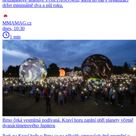
držet minimálně dva a půl roku.
MMAMAG.cz
dnes, 10:30
1 min
Brno čeká vesmírná podívaná. Kraví horu zaplní obří planety včetně
dvanáctimetrového Jupiteru
Park na Kraví hoře u Brna se na několik srpnových dnů promění v