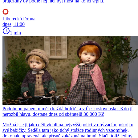
průjezdný by podle něj měl být most na konci srpna.
Liberecká Drbna
dnes, 11:00
1 min
Podobnou panenku měla každá holčička v Československu. Kdo jí
nerozbil hlavu, dostane dnes od sběratelů 30 000 Kč
Možná jste ji jako děti vídali na nejvyšší polici v obývacím pokoji u
své babičky. Seděla tam jako tichý strážce rodinných vzpomínek,
dokonale upravená, ale přísně zakázaná na hraní. Stačil totiž jediný