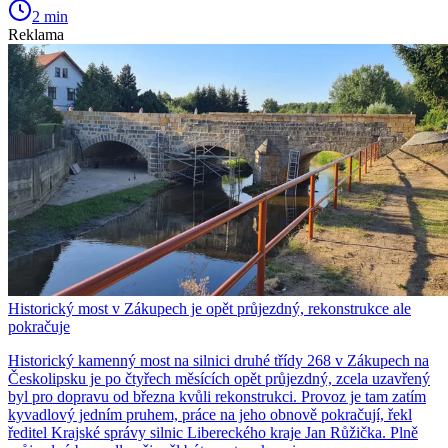
2 min
Reklama
Historický most v Zákupech je opět průjezdný, rekonstrukce ale
pokračuje
Historický kamenný most na silnici druhé třídy 268 v Zákupech na
Českolipsku je po čtyřech měsících opět průjezdný, zcela uzavřený
byl pro dopravu od března kvůli rekonstrukci. Provoz je tam zatím
kyvadlový jedním pruhem, práce na jeho obnově pokračují, řekl
ředitel Krajské správy silnic Libereckého kraje Jan Růžička. Plně