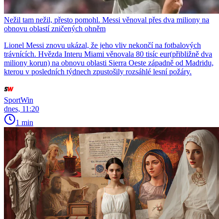
Nežil tam nežil, přesto pomohl. Messi věnoval přes dva miliony na
obnovu oblastí zničených ohněm
Lionel Messi znovu ukázal, že jeho vliv nekončí na fotbalových
trávnících. Hvězda Interu Miami věnovala 80 tisíc eur(přibližně dva
miliony korun) na obnovu oblasti Sierra Oeste západně od Madridu,
kterou v posledních týdnech zpustošily rozsáhlé lesní požáry.
SportWin
dnes, 11:20
1 min