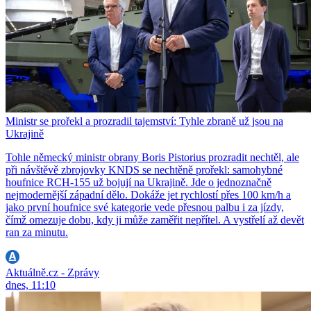
Ministr se prořekl a prozradil tajemství: Tyhle zbraně už jsou na
Ukrajině
Tohle německý ministr obrany Boris Pistorius prozradit nechtěl, ale
při návštěvě zbrojovky KNDS se nechtěně prořekl: samohybné
houfnice RCH-155 už bojují na Ukrajině. Jde o jednoznačně
nejmodernější západní dělo. Dokáže jet rychlostí přes 100 km/h a
jako první houfnice své kategorie vede přesnou palbu i za jízdy,
čímž omezuje dobu, kdy ji může zaměřit nepřítel. A vystřelí až devět
ran za minutu.
Aktuálně.cz - Zprávy
dnes, 11:10