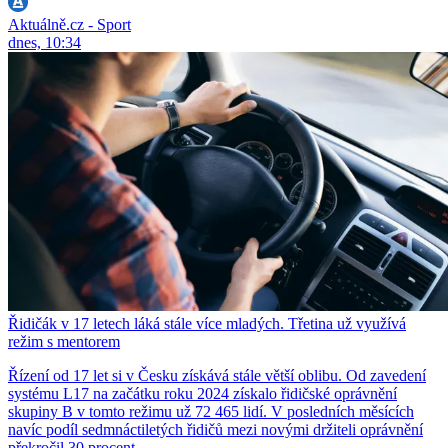
Aktuálně.cz - Sport
dnes, 10:34
Řidičák v 17 letech láká stále více mladých. Třetina už využívá
režim s mentorem
Řízení od 17 let si v Česku získává stále větší oblibu. Od zavedení
systému L17 na začátku roku 2024 získalo řidičské oprávnění
skupiny B v tomto režimu už 72 465 lidí. V posledních měsících
navíc podíl sedmnáctiletých řidičů mezi novými držiteli oprávnění
překročil 30 procent.