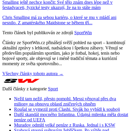
Smalling ještě nechce končit: Své tělo znám dnes lépe než v
šestadvaceti, fyzické testy ukazují, že na to stále mám
Chris Smalling má za sebou kariéru, o které se mu v mládí ani
nesnilo. Z amatérského Maidstone se během tří...
Tento článek byl publikován ze zdrojů
SportWin
Články ze SportWin.cz přinášejí svěží pohled na sport – kombinují
aktuální zprávy s lehkostí, nadsázkou i špetkou zábavy. Věnují se
především populárním sportům, jako je fotbal, hokej, tenis nebo
bojové sporty, ale objevují se i méně tradiční témata a kuriózní
momenty ze světa sportovního...
Všechny články tohoto autora →
Další články z kategorie
Sport
Nežil tam nežil, přesto pomohl. Messi věnoval přes dva
miliony na obnovu oblastí zničených ohněm
Roušal se vymezil proti Clashi. Sivák ho vybídl k souboji
Další skandál mocného Infantina. Údajná milenka měla dostat
peníze od UEFA
Muradov odmítl velké peníze z Ruska. Jednal i s KSW
Szabová stoupá světovým žebříčkem. Po výhře nad