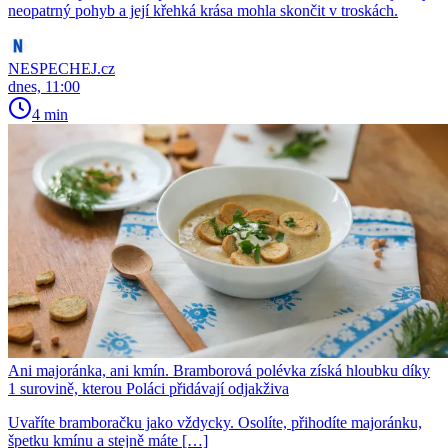
neopatrný pohyb a její křehká krása mohla skončit v troskách.
NESPECHEJ.cz
dnes, 11:00
4 min
Ani majoránka, ani kmín. Bramborová polévka získá hloubku díky
1 surovině, kterou Poláci přidávají odjakživa
Uvaříte bramboračku jako vždycky. Osolíte, přihodíte majoránku,
špetku kmínu a stejně máte […]