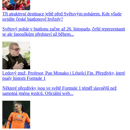
Tři atraktivní destinace ještě před Světovým pohárem. Kde všude
uvidíte české biatlonové hvězdy?
Světový pohár v biatlonu začne až 26. listopadu, čeští reprezentanti
se ale fanouškům představí už během...
Ledový muž, Profesor, Pan Monako i Létající Fin. Přezdívky, které
psaly historii Formule 1
Některé přezdívky jsou ve světě Formule 1 téměř slavnější než
samotná jména jezdců. Oficiální web...