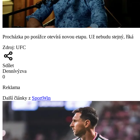
Procházka po porážce otevírá novou etapu. Už nebudu stejný, říká
Zdroj
:
UFC
Sdílet
Denní
výzva
0
Reklama
Další články z
SportWin