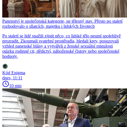
Panenství je společenská kategorie, ne tělesný stav. Přesto po staletí
rozhodovalo o sňatcích, majetku i lidských životech
Po staletí se lidé snažili zjistit něco, co lidské tělo neumí spolehlivě
prozradit. Zkoumali svatební prostěradla, hledali krev, posuzovali
vzhled panenské blány a vytvářeli z ženské sexuální minulosti
otázku rodinné cti, dědictví, náboženské čistoty nebo společenské
hodnoty.
Kód Enigma
dnes, 11:11
10 min