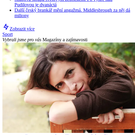
Pudilovou je dvanáctá
Další český brankář mění angažmá. Middlesbrough za něj dá
miliony
Zobrazit více
Sport
Vybrali jsme pro vás
Magazíny a zajímavosti