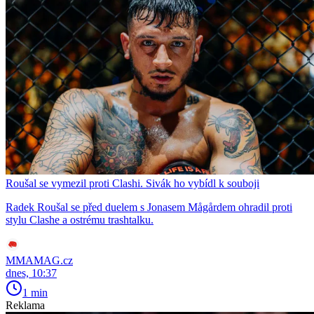
Roušal se vymezil proti Clashi. Sivák ho vybídl k souboji
Radek Roušal se před duelem s Jonasem Mågårdem ohradil proti
stylu Clashe a ostrému trashtalku.
MMAMAG.cz
dnes, 10:37
1 min
Reklama