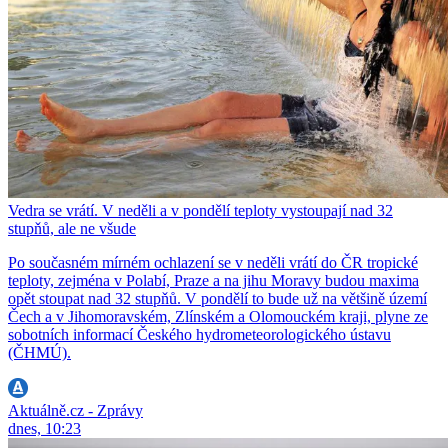
Vedra se vrátí. V neděli a v pondělí teploty vystoupají nad 32
stupňů, ale ne všude
Po současném mírném ochlazení se v neděli vrátí do ČR tropické
teploty, zejména v Polabí, Praze a na jihu Moravy budou maxima
opět stoupat nad 32 stupňů. V pondělí to bude už na většině území
Čech a v Jihomoravském, Zlínském a Olomouckém kraji, plyne ze
sobotních informací Českého hydrometeorologického ústavu
(ČHMÚ).
Aktuálně.cz - Zprávy
dnes, 10:23