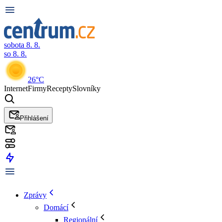
sobota 8. 8.
so 8. 8.
26°C
Internet
Firmy
Recepty
Slovníky
Přihlášení
Zprávy
Domácí
Regionální