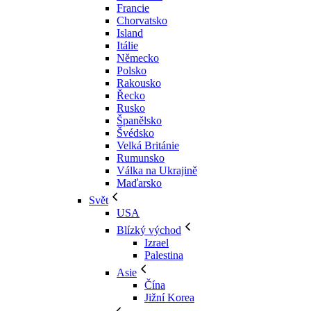
Francie
Chorvatsko
Island
Itálie
Německo
Polsko
Rakousko
Řecko
Rusko
Španělsko
Švédsko
Velká Británie
Rumunsko
Válka na Ukrajině
Maďarsko
Svět
USA
Blízký východ
Izrael
Palestina
Asie
Čína
Jižní Korea