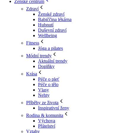
Ženské centrum
Zdraví
Ženské zdraví
Babiččina lékárna
Hubnutí
Duševní zdraví
Wellbeing
Fitness
Jóga a pilates
Módní trendy
Aktuální trendy
Doplňky
Krása
Péče o pleť
Péče o tělo
Vlasy
Nehty
Příběhy ze života
Inspirativní ženy
Rodina & komunita
Výchova
Přátelství
Vztahy