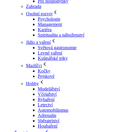
Pro hospodyňky
Zahrada
Osobní rozvoj
Psychologie
Management
Kariéra
Spiritualita a náboženství
Jídlo a vaření
Světová gastronomie
Levné vaření
Kulinářské triky
Mazlíčci
Kočky
Pejskové
Hobby
Modelářství
Včelařství
Rybaření
Letectví
Automobilismus
Adrenalin
Sběratelství
Houbaření