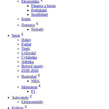
Ekonomika
Finance a burza
Podnikání
Spotřebitel
Krimi
Doprava
Nehody
Sport
Hokej
Fotbal
Tenis
Lyžování
Cyklistika
Atletika
Bojové sporty
ZOH 2026
Basketbal
NBA
Motosport
F1
Auto-moto
Elektromobily
Kultura