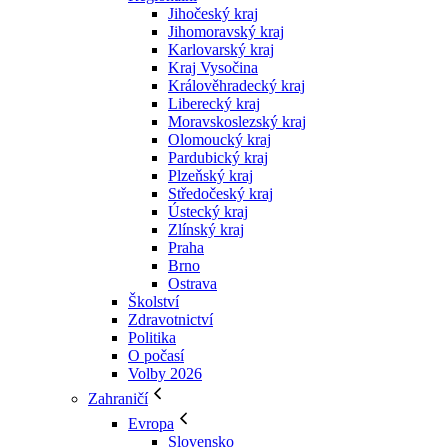
Jihočeský kraj
Jihomoravský kraj
Karlovarský kraj
Kraj Vysočina
Králověhradecký kraj
Liberecký kraj
Moravskoslezský kraj
Olomoucký kraj
Pardubický kraj
Plzeňský kraj
Středočeský kraj
Ústecký kraj
Zlínský kraj
Praha
Brno
Ostrava
Školství
Zdravotnictví
Politika
O počasí
Volby 2026
Zahraničí
Evropa
Slovensko