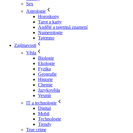
Sex
Astrologie
Horoskopy
Tarot a karty
Andělé a tajemná znamení
Numerologie
Tajemno
Zajímavosti
Věda
Biologie
Ekologie
Fyzika
Geografie
Historie
Chemie
Jazykověda
Vesmír
IT a technologie
Digital
Mobil
Technologie
Trendy
True crime