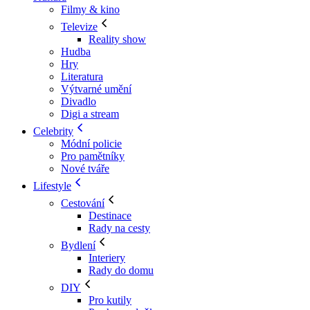
Filmy & kino
Televize
Reality show
Hudba
Hry
Literatura
Výtvarné umění
Divadlo
Digi a stream
Celebrity
Módní policie
Pro pamětníky
Nové tváře
Lifestyle
Cestování
Destinace
Rady na cesty
Bydlení
Interiery
Rady do domu
DIY
Pro kutily