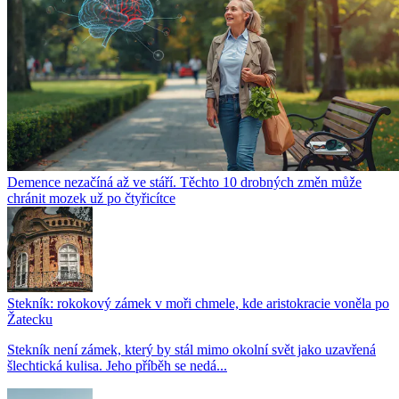
Demence nezačíná až ve stáří. Těchto 10 drobných změn může
chránit mozek už po čtyřicítce
Stekník: rokokový zámek v moři chmele, kde aristokracie voněla po
Žatecku
Stekník není zámek, který by stál mimo okolní svět jako uzavřená
šlechtická kulisa. Jeho příběh se nedá...