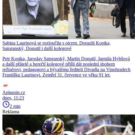
Sabina Laurinová se rozloučila s otcem. Dorazili Kostka,
Satoranský, Donutil i další kolegové
Petr Kostka, Jaroslav Satoranský, Martin Donutil, Jarmila Hybšová
a další přátelé a herečtí kolegové přišli dát poslední sbohem
režisérovi, pedagogovi a bývalému řediteli Divadla na Vinohradech
Františku Laurinovi. Zemřel 31. července ve věku 91 let.
Aplausin.cz
dnes, 11:23
2 min
Reklama