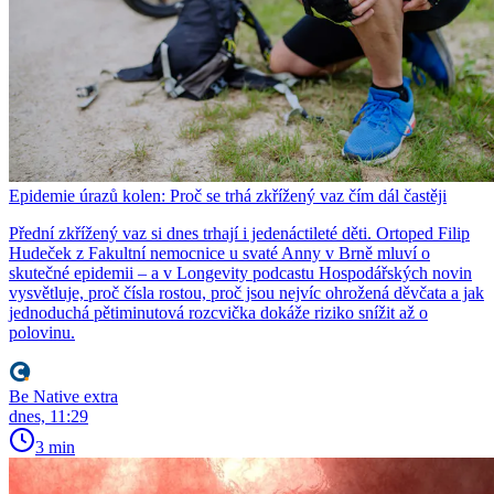
Epidemie úrazů kolen: Proč se trhá zkřížený vaz čím dál častěji
Přední zkřížený vaz si dnes trhají i jedenáctileté děti. Ortoped Filip
Hudeček z Fakultní nemocnice u svaté Anny v Brně mluví o
skutečné epidemii – a v Longevity podcastu Hospodářských novin
vysvětluje, proč čísla rostou, proč jsou nejvíc ohrožená děvčata a jak
jednoduchá pětiminutová rozcvička dokáže riziko snížit až o
polovinu.
Be Native extra
dnes, 11:29
3 min