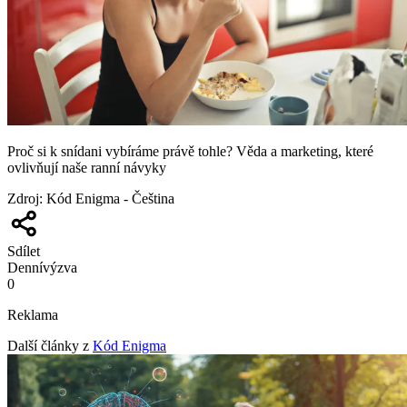
Proč si k snídani vybíráme právě tohle? Věda a marketing, které
ovlivňují naše ranní návyky
Zdroj
:
Kód Enigma - Čeština
Sdílet
Denní
výzva
0
Reklama
Další články z
Kód Enigma