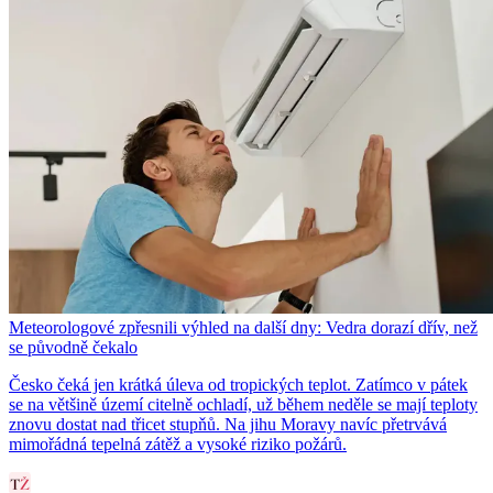
Meteorologové zpřesnili výhled na další dny: Vedra dorazí dřív, než
se původně čekalo
Česko čeká jen krátká úleva od tropických teplot. Zatímco v pátek
se na většině území citelně ochladí, už během neděle se mají teploty
znovu dostat nad třicet stupňů. Na jihu Moravy navíc přetrvává
mimořádná tepelná zátěž a vysoké riziko požárů.