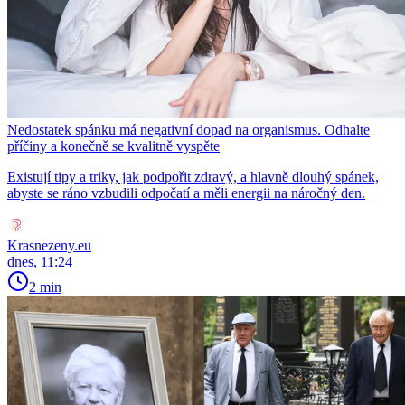
Nedostatek spánku má negativní dopad na organismus. Odhalte
příčiny a konečně se kvalitně vyspěte
Existují tipy a triky, jak podpořit zdravý, a hlavně dlouhý spánek,
abyste se ráno vzbudili odpočatí a měli energii na náročný den.
Krasnezeny.eu
dnes, 11:24
2 min