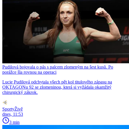
Pudilová bojovala o pás s palcem zlomeným na šest kusů. Po
porážce šla rovnou na operaci
Lucie Pudilová odchytala všech pět kol titulového zápasu na
OKTAGONu 92 se zlomeninou, která si vyžádala okamžitý
chirurgický zákrok.
SportyŽivě
dnes, 11:53
3 min