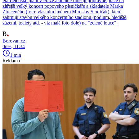
Na Letenské pláni v Praze aktuálně finišují přípravné práce na
zítřejší velký koncert popového písničkáře a skladatele Marka
Ztraceného (foto; vlastním jménem Miroslav Slodičák), které
zahrnují stavbu velkého koncertního stadionu (pódium, hlediště,
zázemí, toalety atd. - viz malá foto dole) na "zelené louce".
Borovan.cz
dnes, 11:34
1 min
Reklama