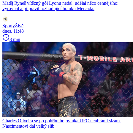
Matěj Ryneš vítězný gól Lyonu nedal, udělal něco cennějšího:
vyrovnal a připravil rozhodující branku Mercada.
SportyŽivě
dnes, 11:48
3 min
Charles Oliveira se po pohřbu bojovníka UFC neubránil slzám.
Nascimentovi dal velký slib