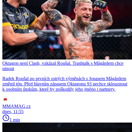
Oktagon není Clash, vzkázal Roušal. Trashtalk s Mågårdem chce
utnout
Radek Roušal po prvních ostrých výměnách s Jonasem Mågårdem
změnil tón. Před hlavním zápasem Oktagonu 93 nechce sklouznout
k osobním útokům, které by poškodily jeho jméno i partnery.
MMAMAG.cz
dnes, 11:55
1 min