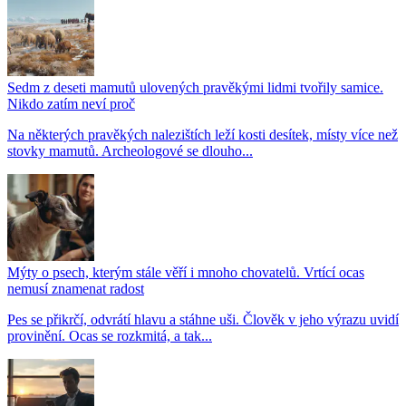
Sedm z deseti mamutů ulovených pravěkými lidmi tvořily samice.
Nikdo zatím neví proč
Na některých pravěkých nalezištích leží kosti desítek, místy více než
stovky mamutů. Archeologové se dlouho...
Mýty o psech, kterým stále věří i mnoho chovatelů. Vrtící ocas
nemusí znamenat radost
Pes se přikrčí, odvrátí hlavu a stáhne uši. Člověk v jeho výrazu uvidí
provinění. Ocas se rozkmitá, a tak...