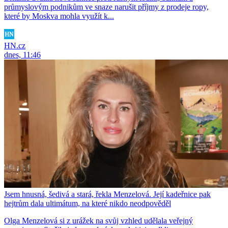
průmyslovým podnikům ve snaze narušit příjmy z prodeje ropy,
které by Moskva mohla využít k...
HN.cz
dnes, 11:46
Jsem hnusná, šedivá a stará, řekla Menzelová. Její kadeřnice pak
hejtrům dala ultimátum, na které nikdo neodpověděl
Olga Menzelová si z urážek na svůj vzhled udělala veřejný