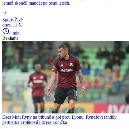
jemuž skončil mandát po osmi letech.
SportyŽivě
dnes, 11:51
4 min
Reklama
Dres Mini Ryny na tribuně a gól proti Lyonu. Rynešovi fandily
partnerka Frolíková i dcera Tonička