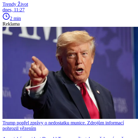
Trendy Život
dnes, 11:27
2 min
Reklama
Trump popřel zprávy o nedostatku munice. Zdrojům informací
pohrozil vězením