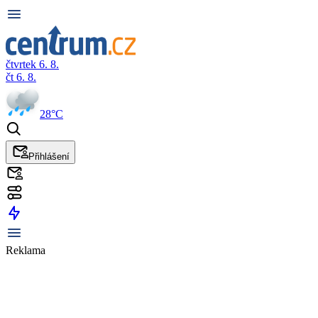
čtvrtek 6. 8.
čt 6. 8.
28°C
Přihlášení
Reklama