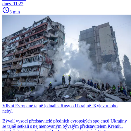
dnes, 11:22
3 min
Vlivní Evropané tajně jednali s Rusy o Ukrajině. Kyjev u toho
nebyl
Bývalí vysocí představitelé předních evropských spojenců Ukrajiny
se tajně setkali s nejmenovaným bývalým představitelem Kremlu.