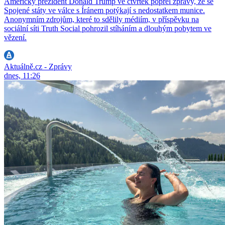
Americký prezident Donald Trump ve čtvrtek popřel zprávy, že se
Spojené státy ve válce s Íránem potýkají s nedostatkem munice.
Anonymním zdrojům, které to sdělily médiím, v příspěvku na
sociální síti Truth Social pohrozil stíháním a dlouhým pobytem ve
vězení.
Aktuálně.cz - Zprávy
dnes, 11:26