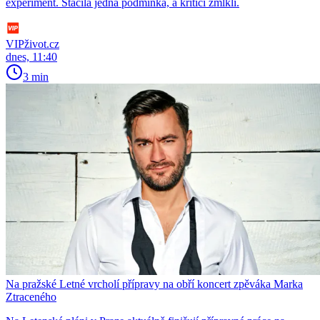
experiment. Stačila jedna podmínka, a kritici zmlkli.
VIPživot.cz
dnes, 11:40
3 min
Na pražské Letné vrcholí přípravy na obří koncert zpěváka Marka
Ztraceného