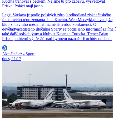
Kuchta trénoval s béčkem. Nejsme tu pro zábavu, vysvětloval
Priske. Poláci mají jasno
Legia Varšava je podle polských zdrojů odhodlaná získat českého
fotbalového reprezentanta Jana Kuchtu. Web Meczyki.pl uvedl, že
klub z hlavního města má nicméně tvrdou konkurenci. O
devětadvacetiletého útočníka Sparty se podle jeho informací zajímají
také další polské týmy a kluby z Kataru a Turecka. Trenér Brian
Priske po úterní výhře 2:1 nad Lyonem naznačil Kuchtův odchod.
Aktuálně.cz - Sport
dnes, 11:17