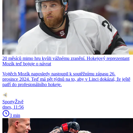
20 měsíců mimo hru kvůli vážnému zranění. Hokejový reprezentant
Mozík teď bojuje o návrat
Vojtěch Mozík naposledy nastoupil k soutěžnímu zápasu 26.
prosince 2024. Teď má pět týdnů na to, aby v Linci dokázal, že ještě
patří do profesionálního hokeje.
SportyŽivě
dnes, 11:56
3 min