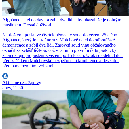
Afghánec najel do davu a zabil dva lidi, aby ukázal, že je dobrým
muslimem. Dostal doživotí
Na doživotí poslal ve čtvrtek německý soud do vězení 25letého
Afghánce, který loni v únoru v Mnichově najel do odborářské
demonstrace a zabil dva lidi. Zároveň soud vinu obžalovaného
označil za zvlášť těžkou, což v tamním právním řádu prakticky
znemožňuje propuštění z vězení po 15 letech. Útok se odehrál den
před začátkem Mnichovské bezpečnostní konference a deset dní
před parlamentními volbami.
Aktuálně.cz - Zprávy
dnes, 11:30