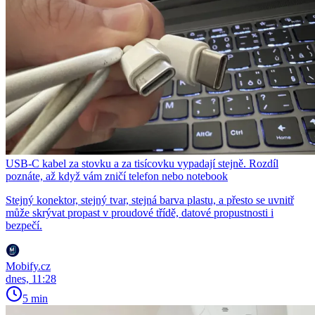
USB-C kabel za stovku a za tisícovku vypadají stejně. Rozdíl
poznáte, až když vám zničí telefon nebo notebook
Stejný konektor, stejný tvar, stejná barva plastu, a přesto se uvnitř
může skrývat propast v proudové třídě, datové propustnosti i
bezpečí.
Mobify.cz
dnes, 11:28
5 min