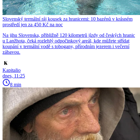
Slovenský termální ráj kousek za hranicemi: 10 bazénů v krásném
prostředí jen za 450 Kč na noc
Na jihu Slovenska, přibližně 120 kilometrů jízdy od českých hranic
u Lanžhota, čeká rozlehlý odpočinkový areál, kde můžete střídat
koupání v termální vodě s tobogany, přírodním jezerem i večerní
zábavou.
Kapitalio
dnes, 11:25
8 min