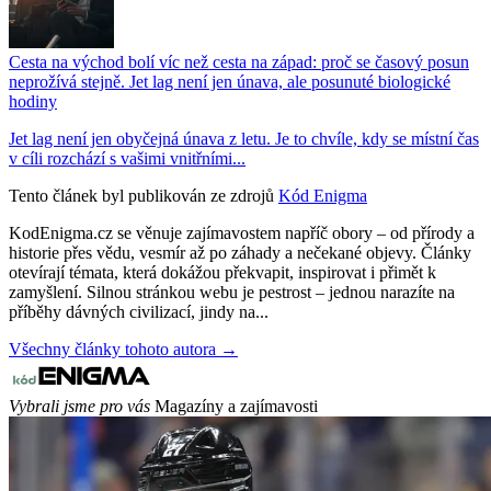
Cesta na východ bolí víc než cesta na západ: proč se časový posun
neprožívá stejně. Jet lag není jen únava, ale posunuté biologické
hodiny
Jet lag není jen obyčejná únava z letu. Je to chvíle, kdy se místní čas
v cíli rozchází s vašimi vnitřními...
Tento článek byl publikován ze zdrojů
Kód Enigma
KodEnigma.cz se věnuje zajímavostem napříč obory – od přírody a
historie přes vědu, vesmír až po záhady a nečekané objevy. Články
otevírají témata, která dokážou překvapit, inspirovat i přimět k
zamyšlení. Silnou stránkou webu je pestrost – jednou narazíte na
příběhy dávných civilizací, jindy na...
Všechny články tohoto autora →
Vybrali jsme pro vás
Magazíny a zajímavosti