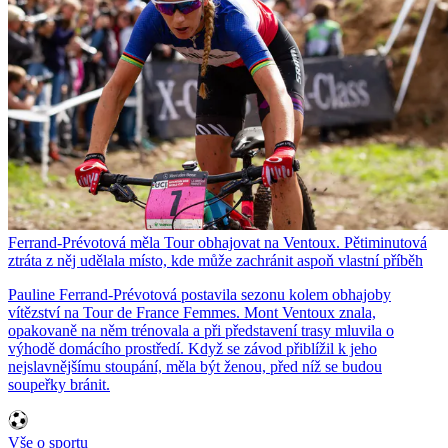
Ferrand-Prévotová měla Tour obhajovat na Ventoux. Pětiminutová
ztráta z něj udělala místo, kde může zachránit aspoň vlastní příběh
Pauline Ferrand-Prévotová postavila sezonu kolem obhajoby
vítězství na Tour de France Femmes. Mont Ventoux znala,
opakovaně na něm trénovala a při představení trasy mluvila o
výhodě domácího prostředí. Když se závod přiblížil k jeho
nejslavnějšímu stoupání, měla být ženou, před níž se budou
soupeřky bránit.
Vše o sportu