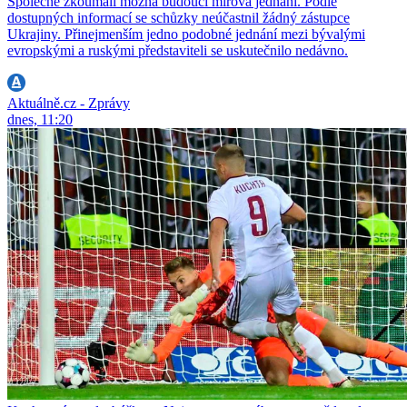
Společně zkoumali možná budoucí mírová jednání. Podle
dostupných informací se schůzky neúčastnil žádný zástupce
Ukrajiny. Přinejmenším jedno podobné jednání mezi bývalými
evropskými a ruskými představiteli se uskutečnilo nedávno.
Aktuálně.cz - Zprávy
dnes, 11:20