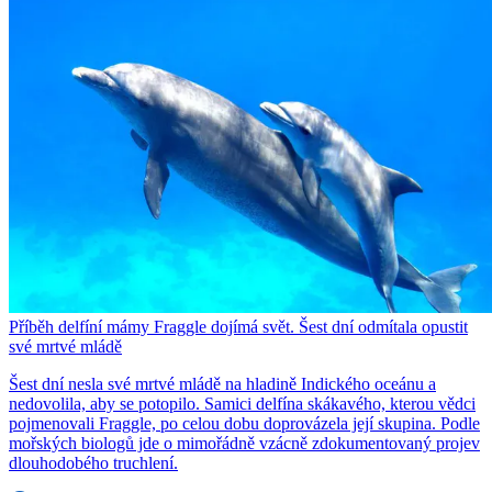
Příběh delfíní mámy Fraggle dojímá svět. Šest dní odmítala opustit
své mrtvé mládě
Šest dní nesla své mrtvé mládě na hladině Indického oceánu a
nedovolila, aby se potopilo. Samici delfína skákavého, kterou vědci
pojmenovali Fraggle, po celou dobu doprovázela její skupina. Podle
mořských biologů jde o mimořádně vzácně zdokumentovaný projev
dlouhodobého truchlení.