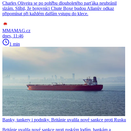
Charles Oliveira se po pohřbu dlouholetého parťáka neubránil
slzám. Slíbil, že bojovníci Chute Boxe budou Allanův odkaz
připomínat při každém dalším vstupu do klece.
MMAMAG.cz
dnes, 11:46
1 min
Banky, tankery i podniky. Británie uvalila nové sankce proti Rusku
Británie uvalila nové sankce proti ruským lodím, bankám a