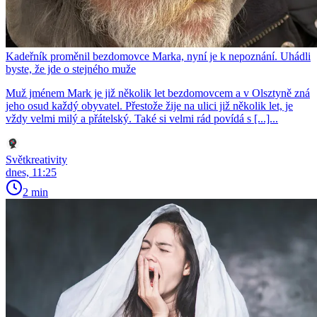
Kadeřník proměnil bezdomovce Marka, nyní je k nepoznání. Uhádli
byste, že jde o stejného muže
Muž jménem Mark je již několik let bezdomovcem a v Olsztyně zná
jeho osud každý obyvatel. Přestože žije na ulici již několik let, je
vždy velmi milý a přátelský. Také si velmi rád povídá s [...]...
Světkreativity
dnes, 11:25
2 min