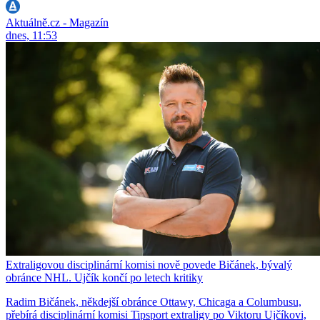
Aktuálně.cz - Magazín
dnes, 11:53
Extraligovou disciplinární komisi nově povede Bičánek, bývalý
obránce NHL. Ujčík končí po letech kritiky
Radim Bičánek, někdejší obránce Ottawy, Chicaga a Columbusu,
přebírá disciplinární komisi Tipsport extraligy po Viktoru Ujčíkovi,