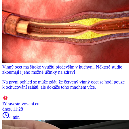
Vinný ocet má široké využití především v kuchyni. Některé studie
zkoumají i jeho možné účinky na zdraví
Na první pohled se může zdát, že červený vinný ocet se hodí pouze
k ochucování salátů, ale dokáže toho mnohem více.
Zdravestravovani.eu
dnes, 11:28
4 min