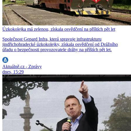
Úzkokolejka má zelenou, získala osvědčení na příštích pět let
Společnost Gepard Infra, která spravuje infrastrukturu
jindřichohradecké úzkokolejky, získala osvědčení od Drážního
úřadu o bezpečnosti provozovatele dráhy na příštích pět let.
Aktuálně.cz - Zprávy
dnes, 15:29