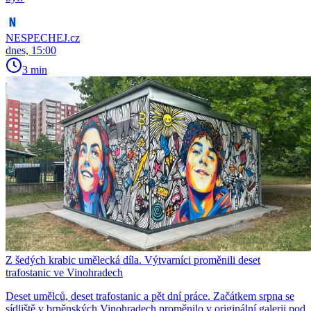
NESPECHEJ.cz
dnes, 15:00
3 min
Z šedých krabic umělecká díla. Výtvarníci proměnili deset
trafostanic ve Vinohradech
Deset umělců, deset trafostanic a pět dní práce. Začátkem srpna se
sídliště v brněnských Vinohradech proměnilo v originální galerii pod