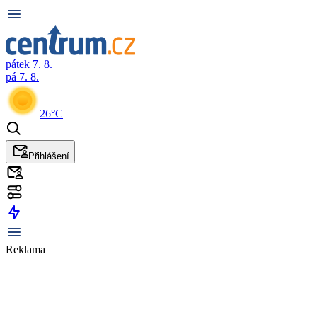
pátek 7. 8.
pá 7. 8.
26°C
Přihlášení
Reklama