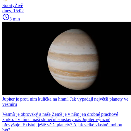
SportyŽivě
dnes, 15:02
3 min
Jupiter je proti nim kulička na hraní. Jak vypadají největší planety ve
vesmíru
Vesmír je obrovský a naše Země je v něm jen drobné prachové
zrnko. I v rámci naší sluneční soustavy nás Jupiter výrazně
převyšuje. Existují ještě větší planety? A jak velké vlastně mohou
být?