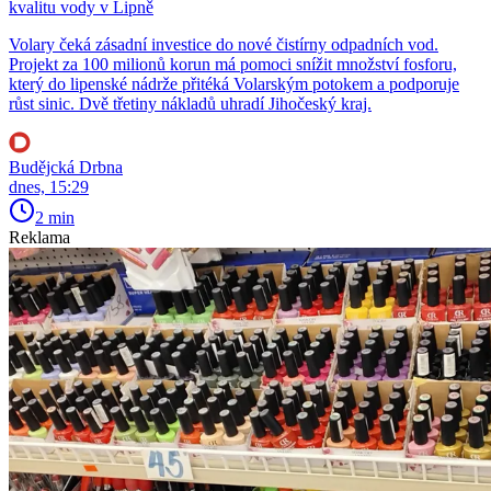
kvalitu vody v Lipně
Volary čeká zásadní investice do nové čistírny odpadních vod.
Projekt za 100 milionů korun má pomoci snížit množství fosforu,
který do lipenské nádrže přitéká Volarským potokem a podporuje
růst sinic. Dvě třetiny nákladů uhradí Jihočeský kraj.
Budějcká Drbna
dnes, 15:29
2 min
Reklama