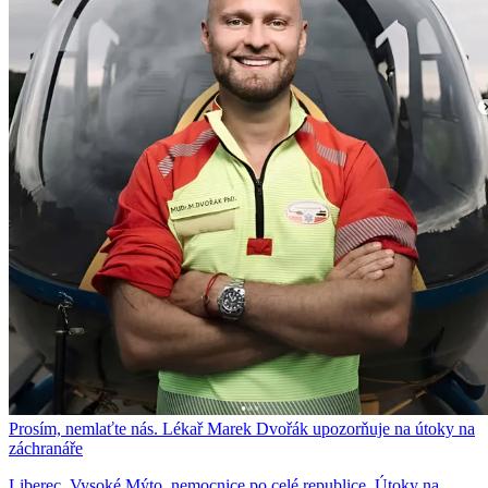
Prosím, nemlaťte nás. Lékař Marek Dvořák upozorňuje na útoky na
záchranáře
Liberec, Vysoké Mýto, nemocnice po celé republice. Útoky na