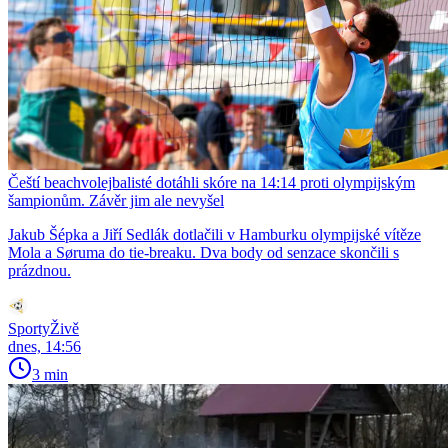
Čeští beachvolejbalisté dotáhli skóre na 14:14 proti olympijským
šampionům. Závěr jim ale nevyšel
Jakub Šépka a Jiří Sedlák dotlačili v Hamburku olympijské vítěze
Mola a Søruma do tie-breaku. Dva body od senzace skončili s
prázdnou.
SportyŽivě
dnes, 14:56
3 min