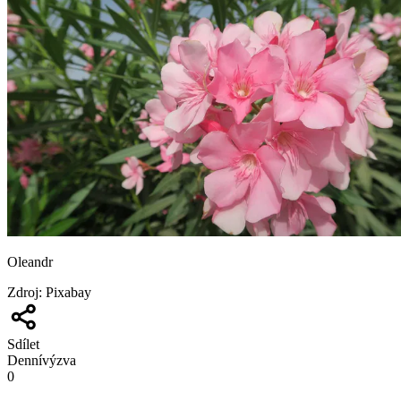
Oleandr
Zdroj
:
Pixabay
Sdílet
Denní
výzva
0