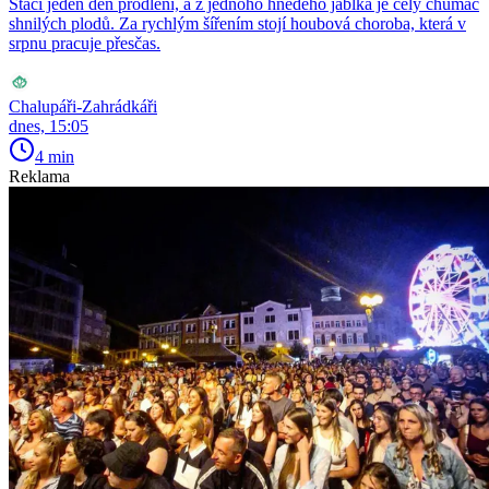
Stačí jeden den prodlení, a z jednoho hnědého jablka je celý chumáč
shnilých plodů. Za rychlým šířením stojí houbová choroba, která v
srpnu pracuje přesčas.
Chalupáři-Zahrádkáři
dnes, 15:05
4 min
Reklama