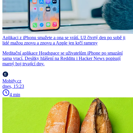
Aplikaci z iPhonu smažete a ona se vrátí. Už čtvrtý den po sobě ji
lidé mažou znovu a znovu a Apple jen krčí rameny
Meditační aplikace Headspace se uživatelům iPhone po smazání
sama vrací. Desítky hlášení na Redditu i Hacker News popisují
marný boj trvající dny.
Mobify.cz
dnes, 15:23
4 min