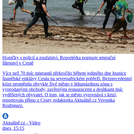
Honičky s policií a zoufalství. Reportérka popisuje migrační
šílenství v Ceutě
Více než 70 tisíc migrantů překročilo během jediného dne hranice
španělské enklávy Ceuta na severoafrickém pobřeží. Bezprecedentní
krize proměnila obvykle živé město v liduprázdnou zónu s
vyprodanými obchody, zavřenými restauracemi a desítkami tisíc
vyděšených obyvatel. O tom, jak se město vyrovnává s krizí,
reportovala přímo z Ceuty redaktorka Aktuálně.cz Veronika
Rodriguez.
Aktuálně.cz - Video
dnes, 15:15