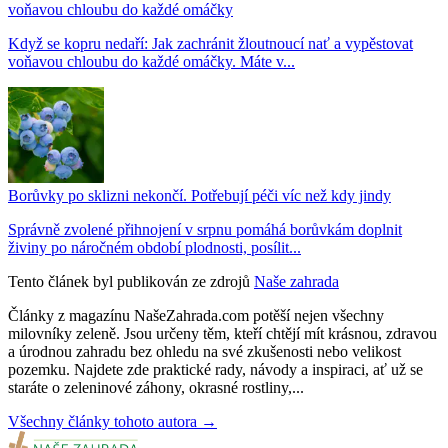
voňavou chloubu do každé omáčky
Když se kopru nedaří: Jak zachránit žloutnoucí nať a vypěstovat
voňavou chloubu do každé omáčky. Máte v...
Borůvky po sklizni nekončí. Potřebují péči víc než kdy jindy
Správně zvolené přihnojení v srpnu pomáhá borůvkám doplnit
živiny po náročném období plodnosti, posílit...
Tento článek byl publikován ze zdrojů
Naše zahrada
Články z magazínu NašeZahrada.com potěší nejen všechny
milovníky zeleně. Jsou určeny těm, kteří chtějí mít krásnou, zdravou
a úrodnou zahradu bez ohledu na své zkušenosti nebo velikost
pozemku. Najdete zde praktické rady, návody a inspiraci, ať už se
staráte o zeleninové záhony, okrasné rostliny,...
Všechny články tohoto autora →