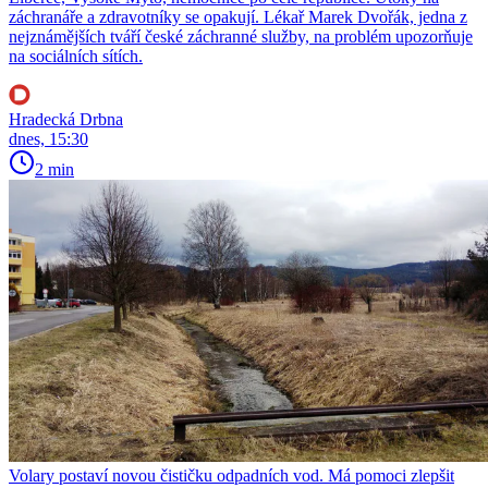
záchranáře a zdravotníky se opakují. Lékař Marek Dvořák, jedna z
nejznámějších tváří české záchranné služby, na problém upozorňuje
na sociálních sítích.
Hradecká Drbna
dnes, 15:30
2 min
Volary postaví novou čističku odpadních vod. Má pomoci zlepšit