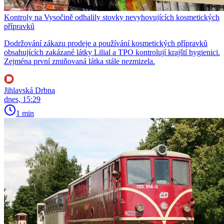
Kontroly na Vysočině odhalily stovky nevyhovujících kosmetických
přípravků
Dodržování zákazu prodeje a používání kosmetických přípravků
obsahujících zakázané látky Lilial a TPO kontrolují krajští hygienici.
Zejména první zmiňovaná látka stále nezmizela.
Jihlavská Drbna
dnes, 15:29
1 min