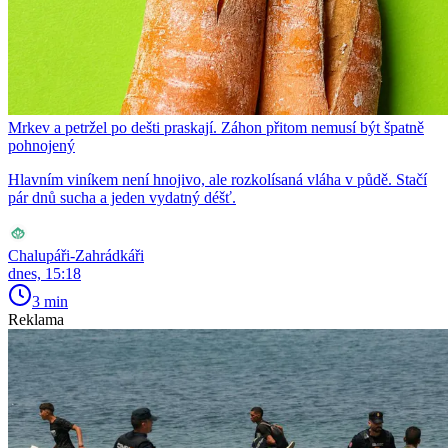
Mrkev a petržel po dešti praskají. Záhon přitom nemusí být špatně
pohnojený
Hlavním viníkem není hnojivo, ale rozkolísaná vláha v půdě. Stačí
pár dnů sucha a jeden vydatný déšť.
Chalupáři-Zahrádkáři
dnes, 15:18
3 min
Reklama