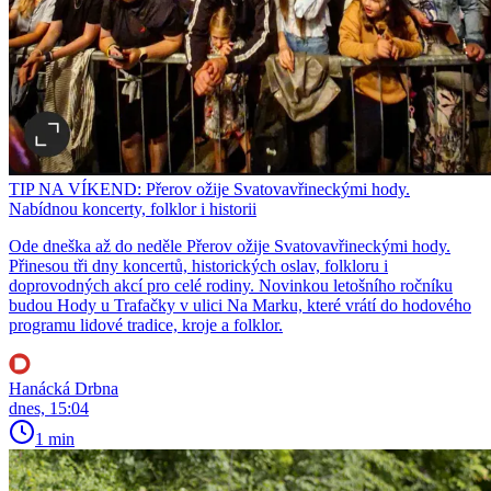
TIP NA VÍKEND: Přerov ožije Svatovavřineckými hody.
Nabídnou koncerty, folklor i historii
Ode dneška až do neděle Přerov ožije Svatovavřineckými hody.
Přinesou tři dny koncertů, historických oslav, folkloru i
doprovodných akcí pro celé rodiny. Novinkou letošního ročníku
budou Hody u Trafačky v ulici Na Marku, které vrátí do hodového
programu lidové tradice, kroje a folklor.
Hanácká Drbna
dnes, 15:04
1 min