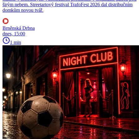
širým nebem. Streetartový festival TrafoFest 2026 dal distribučním
domkům novou tvář.
Brněnská Drbna
dnes, 15:00
1 min