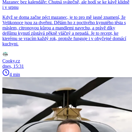
Mazanec bez kalendáře: Chutná svátečně, ale hodí se ke kávě klidně
i v srpnu
Když se doma začne péct mazanec, je to pro mě jasné znamení, že
Velikonoce jsou za dveřmi. Dělám ho z poctivého kynutého těsta s
máslem, citronovou kůrou a mandlemi navrchu, a právě díky
delšímu kynutí zůstává pěkně vláčný a nepadá. Je to recept, ke
kterému se vracím každý rok, protože funguje i v obyčejné domácí
kuchyni.
Cooky.cz
dnes, 15:31
4 min