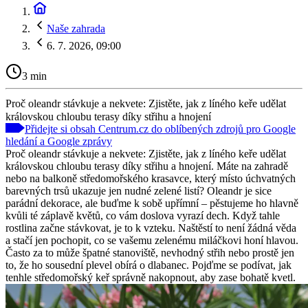
Naše zahrada
6. 7. 2026, 09:00
3 min
Proč oleandr stávkuje a nekvete: Zjistěte, jak z líného keře udělat
královskou chloubu terasy díky střihu a hnojení
Přidejte si obsah Centrum.cz do oblíbených zdrojů pro Google
hledání a Google zprávy
Proč oleandr stávkuje a nekvete: Zjistěte, jak z líného keře udělat
královskou chloubu terasy díky střihu a hnojení. Máte na zahradě
nebo na balkoně středomořského krasavce, který místo úchvatných
barevných trsů ukazuje jen nudné zelené listí? Oleandr je sice
parádní dekorace, ale buďme k sobě upřímní – pěstujeme ho hlavně
kvůli té záplavě květů, co vám doslova vyrazí dech. Když tahle
rostlina začne stávkovat, je to k vzteku. Naštěstí to není žádná věda
a stačí jen pochopit, co se vašemu zelenému miláčkovi honí hlavou.
Často za to může špatné stanoviště, nevhodný střih nebo prostě jen
to, že ho sousední plevel obírá o dlabanec. Pojďme se podívat, jak
tenhle středomořský keř správně nakopnout, aby zase bohatě kvetl.