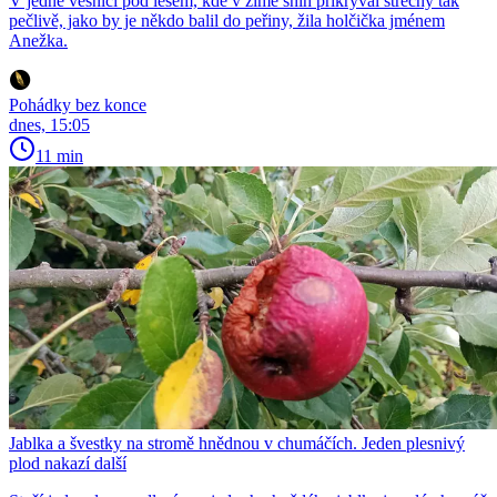
V jedné vesnici pod lesem, kde v zimě sníh přikrýval střechy tak
pečlivě, jako by je někdo balil do peřiny, žila holčička jménem
Anežka.
Pohádky bez konce
dnes, 15:05
11 min
Jablka a švestky na stromě hnědnou v chumáčích. Jeden plesnivý
plod nakazí další