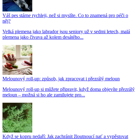
Váš pes stárne rychleji, než si myslíte. Co to znamená pro péči o
něj?
Velká plemena jako labrador jsou seniory už v sedmi letech, malá
plemena jako čivava až kolem desátého...
Melounový roll-up: způsob, jak zpracovat i přezrálý meloun
Melounový roll-up si můžete připravit, když doma objevíte přezrálý
meloun – možná si ho ale zamilujete pro...
Když se kopru nedaří: Jak zachránit žloutnoucí nať a vypěstovat