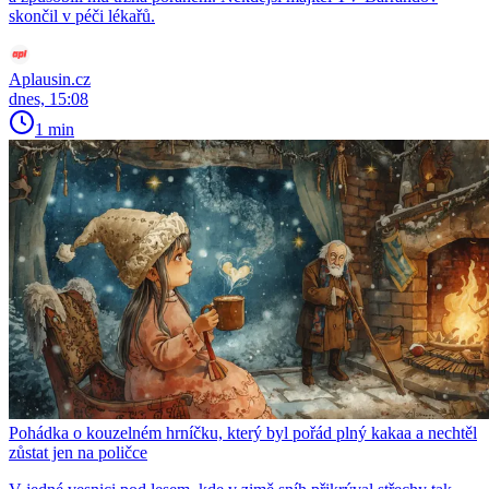
skončil v péči lékařů.
Aplausin.cz
dnes, 15:08
1 min
Pohádka o kouzelném hrníčku, který byl pořád plný kakaa a nechtěl
zůstat jen na poličce