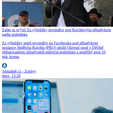
Zabte tu sv*ni! Za výhrůžky novinářce pod Rajchlovým příspěvkem
padla podmínka
Za výhrůžky smrtí novinářce na Facebooku pod příspěvkem
poslance Jindřicha Rajchla (PRO) uložil Okresní soud v Děčíně
obžalovanému přispěvateli půlroční podmínku a peněžitý trest 10
tisíc korun.
Aktuálně.cz - Zprávy
dnes, 15:28