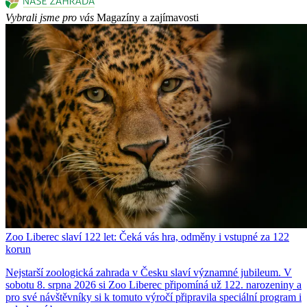
Vybrali jsme pro vás
Magazíny a zajímavosti
Zoo Liberec slaví 122 let: Čeká vás hra, odměny i vstupné za 122
korun
Nejstarší zoologická zahrada v Česku slaví významné jubileum. V
sobotu 8. srpna 2026 si Zoo Liberec připomíná už 122. narozeniny a
pro své návštěvníky si k tomuto výročí připravila speciální program i