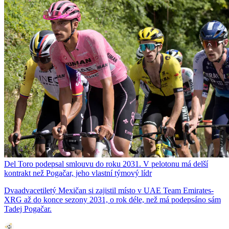
Del Toro podepsal smlouvu do roku 2031. V pelotonu má delší
kontrakt než Pogačar, jeho vlastní týmový lídr
Dvaadvacetiletý Mexičan si zajistil místo v UAE Team Emirates-
XRG až do konce sezony 2031, o rok déle, než má podepsáno sám
Tadej Pogačar.