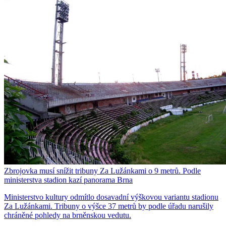
Zbrojovka musí snížit tribuny Za Lužánkami o 9 metrů. Podle
ministerstva stadion kazí panorama Brna
Ministerstvo kultury odmítlo dosavadní výškovou variantu stadionu
Za Lužánkami. Tribuny o výšce 37 metrů by podle úřadu narušily
chráněné pohledy na brněnskou vedutu.