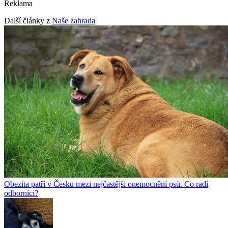
Reklama
Další články z
Naše zahrada
Obezita patří v Česku mezi nejčastější onemocnění psů. Co radí
odborníci?