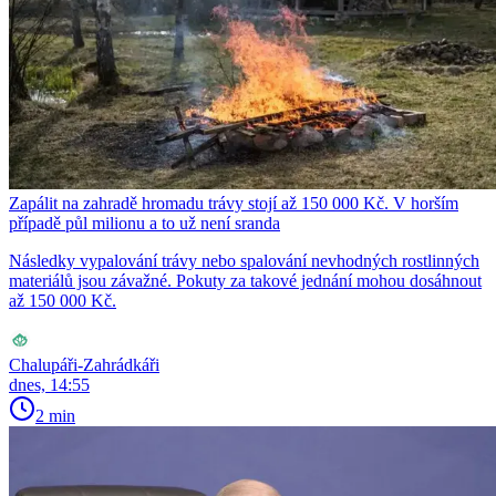
Zapálit na zahradě hromadu trávy stojí až 150 000 Kč. V horším
případě půl milionu a to už není sranda
Následky vypalování trávy nebo spalování nevhodných rostlinných
materiálů jsou závažné. Pokuty za takové jednání mohou dosáhnout
až 150 000 Kč.
Chalupáři-Zahrádkáři
dnes, 14:55
2 min