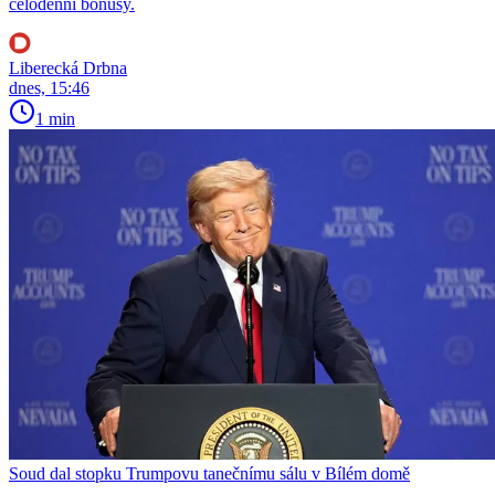
celodenní bonusy.
Liberecká Drbna
dnes, 15:46
1 min
Soud dal stopku Trumpovu tanečnímu sálu v Bílém domě