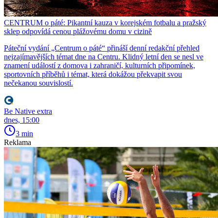
CENTRUM o páté: Pikantní kauza v korejském fotbalu a pražský
sklep odpovídá cenou plážovému domu v cizině
Páteční vydání „Centrum o páté“ přináší denní redakční přehled
nejzajímavějších témat dne na Centru. Klidný letní den se nesl ve
znamení událostí z domova i zahraničí, kulturních připomínek,
sportovních příběhů i témat, která dokážou překvapit svou
nečekanou souvislostí.
Be Native extra
dnes, 15:00
3 min
Reklama