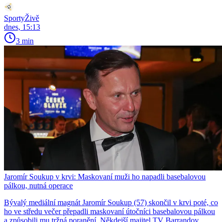
SportyŽivě
dnes, 15:13
3 min
Jaromír Soukup v krvi: Maskovaní muži ho napadli basebalovou
pálkou, nutná operace
Bývalý mediální magnát Jaromír Soukup (57) skončil v krvi poté, co
ho ve středu večer přepadli maskovaní útočníci basebalovou pálkou
a způsobili mu tržná poranění. Někdejší majitel TV Barrandov