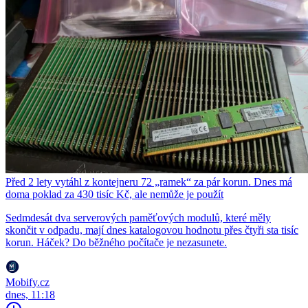
Před 2 lety vytáhl z kontejneru 72 „ramek“ za pár korun. Dnes má
doma poklad za 430 tisíc Kč, ale nemůže je použít
Sedmdesát dva serverových paměťových modulů, které měly
skončit v odpadu, mají dnes katalogovou hodnotu přes čtyři sta tisíc
korun. Háček? Do běžného počítače je nezasunete.
Mobify.cz
dnes, 11:18