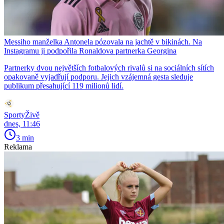
Messiho manželka Antonela pózovala na jachtě v bikinách. Na
Instagramu ji podpořila Ronaldova partnerka Georgina
Partnerky dvou největších fotbalových rivalů si na sociálních sítích
opakovaně vyjadřují podporu. Jejich vzájemná gesta sleduje
publikum přesahující 119 milionů lidí.
SportyŽivě
dnes, 11:46
3 min
Reklama