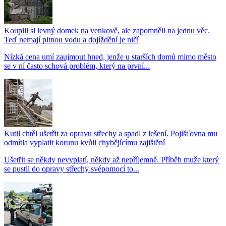
Koupili si levný domek na venkově, ale zapomněli na jednu věc.
Teď nemají pitnou vodu a dojíždění je ničí
Nízká cena umí zaujmout hned, jenže u starších domů mimo město
se v ní často schová problém, který na první...
Kutil chtěl ušetřit za opravu střechy a spadl z lešení. Pojišťovna mu
odmítla vyplatit korunu kvůli chybějícímu zajištění
Ušetřit se někdy nevyplatí, někdy až nepříjemně. Příběh muže který
se pustil do opravy střechy svépomocí to...