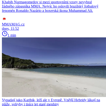
Khabib Nurmagomedov si mezi sportovními vzory nevybral
žádného zápasníka MMA. Nejvíc ho oslovili brazilský fotbalový
fenomén Ronaldo Nazário a boxerská ikona Muhammad Ali.
MMAMAG.cz
dnes, 11:52
1 min
Vypadají jako Karibik, leží ale v Evropě. Vnější Hebridy lákají na
pláže, velryby i tisíce let staré menhiry