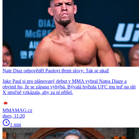
Nate Diaz odpověděl Paulovi třemi slovy: Tak se ukaž
Jake Paul si pro plánovaný debut v MMA vybral Natea Diaze a
obvinil ho, že se zápasu vyhýbá. Bývalá hvězda UFC mu teď na síti
X stručně vzkázala, aby za ní přišel.
MMAMAG.cz
dnes, 11:20
1 min