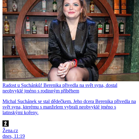
Radost u Suchánků! Berenika přivedla na svět syna, dostal
neobvyklé jméno s rodinným příběhem
Michal Suchánek se stal dědečkem. Jeho dcera Berenika přivedla na
svět syna, kterému s manželem vybrali neobvyklé jméno s
latinskými kořeny.
Žena.cz
dnes, 11:19