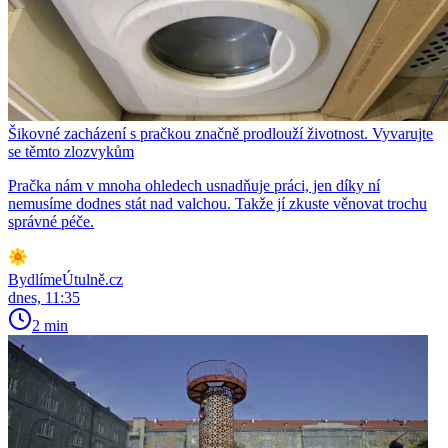
Šikovné zacházení s pračkou značně prodlouží životnost. Vyvarujte
se těmto zlozvykům
Pračka nám v mnoha ohledech usnadňuje práci, jen díky ní
nemusíme dodnes stát nad valchou. Takže jí zkuste věnovat trochu
správné péče.
BydlímeÚtulně.cz
dnes, 11:35
2 min