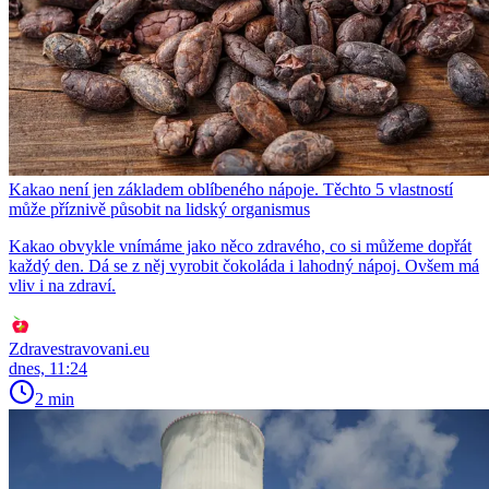
Kakao není jen základem oblíbeného nápoje. Těchto 5 vlastností
může příznivě působit na lidský organismus
Kakao obvykle vnímáme jako něco zdravého, co si můžeme dopřát
každý den. Dá se z něj vyrobit čokoláda i lahodný nápoj. Ovšem má
vliv i na zdraví.
Zdravestravovani.eu
dnes, 11:24
2 min