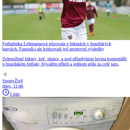
Fotbalistka Lehmannová pózovala v bikinách v brazilských
barvách. Fanoušci ale kritizovali její sportovní výsledky
Zelenožluté bikiny, loď, slunce, a pod příspěvkem lavina komentářů
o brazilském fotbale, bývalém příteli a jednom gólu za celé jaro.
SportyŽivě
dnes, 11:46
3 min