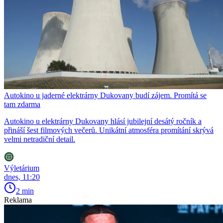
Autokino u jaderné elektrárny Dukovany budí zájem. Promítá se
tam zdarma
Autokino u elektrárny Dukovany hlásí jubilejní desátý ročník a
přináší šest filmových večerů. Unikátní atmosféra promítání skrývá
velmi netradiční detail.
Výletárium
dnes, 11:20
2 min
Reklama