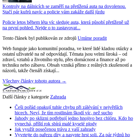
Kontroly na dálnicích se zaměří na přetížená auta na dovolenou.
Stačí pár kufrů navíc a policie vám zakáže další jízdu
Policie letos během léta víc sleduje auta, která působí přetíženě už
na první pohled. Nejde o to zastavovat...
Tento článek byl publikován ze zdrojů
Umíme poradit
Web funguje jako komunitní poradna, ve které lidé kladou otázky a
ostatní uživatelé na ně odpovídají. Témata jsou velmi široká – od
zdraví, vztahů a životního stylu, přes domácnost a finance až po
techniku nebo zábavu. Obsah vzniká přímo z reálných zkušeností a
názorů, takže čtenáři získají...
Všechny články tohoto autora →
Další články z kategorie
Zahrada
Češi pořád opakují tuhle chybu při zálévání v největších
hicech. Neví, že tím rostlinám škodí víc, než sucho
Jahody po sklizni potřebují jedno hnojivo bez chlóru. Kdo ho
vynechá, příští rok sbírá malé kyselé plody
Jak využít posečenou trávu z vaší zahrady
Vyvrtejte do pařezu díry a nasypte hrst soli. Za pár týdnů ho