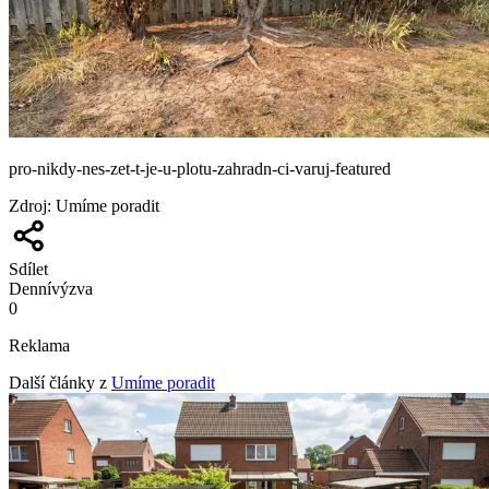
pro-nikdy-nes-zet-t-je-u-plotu-zahradn-ci-varuj-featured
Zdroj
:
Umíme poradit
Sdílet
Denní
výzva
0
Reklama
Další články z
Umíme poradit