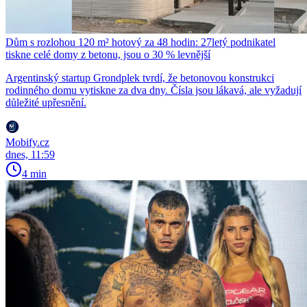
Dům s rozlohou 120 m² hotový za 48 hodin: 27letý podnikatel
tiskne celé domy z betonu, jsou o 30 % levnější
Argentinský startup Grondplek tvrdí, že betonovou konstrukci
rodinného domu vytiskne za dva dny. Čísla jsou lákavá, ale vyžadují
důležité upřesnění.
Mobify.cz
dnes, 11:59
4 min