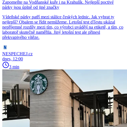
Zapomeňte na Vodňanské kuře i na Krahulík. Nejlepší poctivé
párky jsou úplně od jiné značky
Vídeňské párky patří mezi stálice českých lednic. Jak vybrat ty
nejlepší? Obalem se řídit nemůžeme. Letošní test dTestu ukázal
nepříjemné rozdíly mezi tím, co výrobci uvádějí na etiketě, a tím, co
laboratoř skutečně naměřila. Jiný letošní test ale přinesl
překvapivého vítěze.
NESPECHEJ.cz
dnes, 12:00
3 min