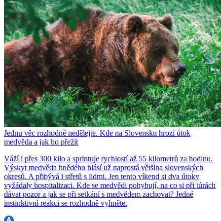
Jednu věc rozhodně nedělejte. Kde na Slovensku hrozí útok
medvěda a jak ho přežít
Váží i přes 300 kilo a sprintuje rychlostí až 55 kilometrů za hodinu.
Výskyt medvěda hnědého hlásí už naprostá většina slovenských
okresů. A přibývá i střetů s lidmi. Jen tento víkend si dva útoky
vyžádaly hospitalizaci. Kde se medvědi pohybují, na co si při túrách
dávat pozor a jak se při setkání s medvědem zachovat? Jedné
instinktivní reakci se rozhodně vyhněte.