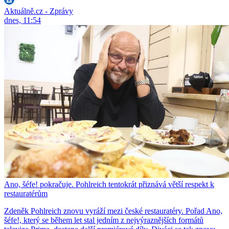
Aktuálně.cz - Zprávy
dnes, 11:54
Ano, šéfe! pokračuje. Pohlreich tentokrát přiznává větší respekt k
restauratérům
Zdeněk Pohlreich znovu vyráží mezi české restauratéry. Pořad Ano,
šéfe!, který se během let stal jedním z nejvýraznějších formátů