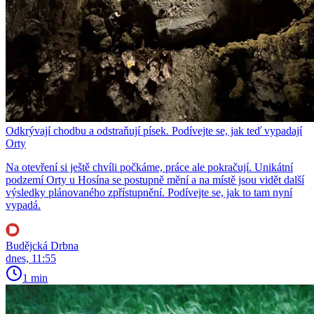
Odkrývají chodbu a odstraňují písek. Podívejte se, jak teď vypadají
Orty
Na otevření si ještě chvíli počkáme, práce ale pokračují. Unikátní
podzemí Orty u Hosína se postupně mění a na místě jsou vidět další
výsledky plánovaného zpřístupnění. Podívejte se, jak to tam nyní
vypadá.
Budějcká Drbna
dnes, 11:55
1 min