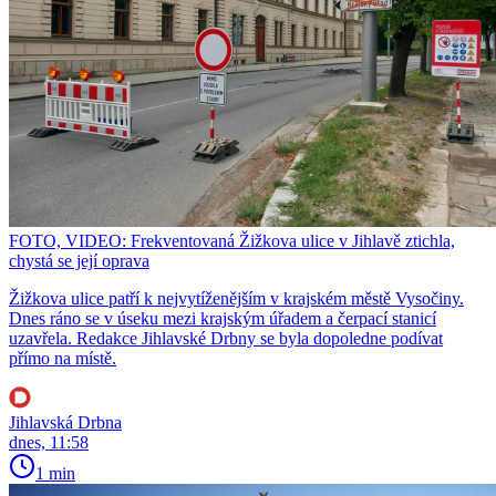
FOTO, VIDEO: Frekventovaná Žižkova ulice v Jihlavě ztichla,
chystá se její oprava
Žižkova ulice patří k nejvytíženějším v krajském městě Vysočiny.
Dnes ráno se v úseku mezi krajským úřadem a čerpací stanicí
uzavřela. Redakce Jihlavské Drbny se byla dopoledne podívat
přímo na místě.
Jihlavská Drbna
dnes, 11:58
1 min