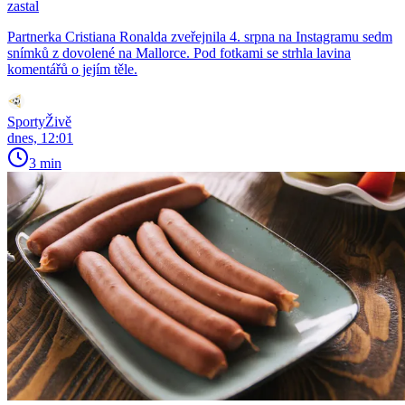
zastal
Partnerka Cristiana Ronalda zveřejnila 4. srpna na Instagramu sedm
snímků z dovolené na Mallorce. Pod fotkami se strhla lavina
komentářů o jejím těle.
SportyŽivě
dnes, 12:01
3 min