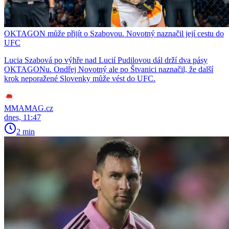
OKTAGON může přijít o Szabovou. Novotný naznačil její cestu do
UFC
Lucia Szabová po výhře nad Lucií Pudilovou dál drží dva pásy
OKTAGONu. Ondřej Novotný ale po Štvanici naznačil, že další
krok neporažené Slovenky může vést do UFC.
MMAMAG.cz
dnes, 11:47
2 min