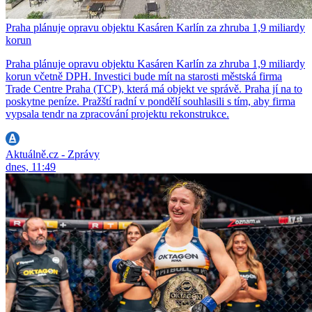
Praha plánuje opravu objektu Kasáren Karlín za zhruba 1,9 miliardy
korun
Praha plánuje opravu objektu Kasáren Karlín za zhruba 1,9 miliardy
korun včetně DPH. Investici bude mít na starosti městská firma
Trade Centre Praha (TCP), která má objekt ve správě. Praha jí na to
poskytne peníze. Pražští radní v pondělí souhlasili s tím, aby firma
vypsala tendr na zpracování projektu rekonstrukce.
Aktuálně.cz - Zprávy
dnes, 11:49