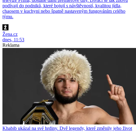
televize Prima, dostane další premiérové díly. Diváci se tak znovu
podívají do podniků, které bojují s návštěvností, kvalitou jídla,
chaosem v kuchyni nebo špatně nastaveným fungováním celého
týmu.
Žena.cz
dnes, 11:53
Reklama
Khabib ukázal na své hrdiny. Dvě legendy, které změnily jeho život