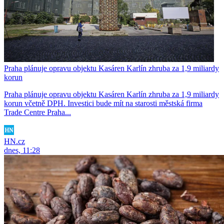
Praha plánuje opravu objektu Kasáren Karlín zhruba za 1,9 miliardy
korun
Praha plánuje opravu objektu Kasáren Karlín zhruba za 1,9 miliardy
korun včetně DPH. Investici bude mít na starosti městská firma
Trade Centre Praha...
HN.cz
dnes, 11:28