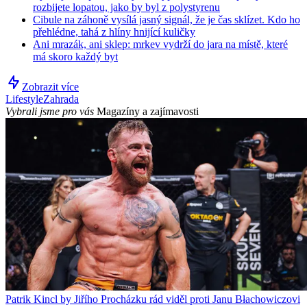
rozbijete lopatou, jako by byl z polystyrenu
Cibule na záhoně vysílá jasný signál, že je čas sklízet. Kdo ho
přehlédne, tahá z hlíny hnijící kuličky
Ani mrazák, ani sklep: mrkev vydrží do jara na místě, které
má skoro každý byt
Zobrazit více
Lifestyle
Zahrada
Vybrali jsme pro vás
Magazíny a zajímavosti
Patrik Kincl by Jiřího Procházku rád viděl proti Janu Błachowiczovi