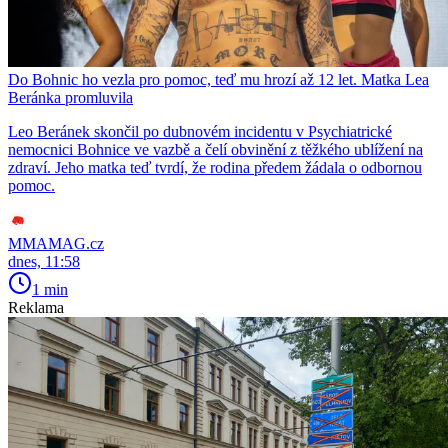
Do Bohnic ho vezla pro pomoc, teď mu hrozí až 12 let. Matka Lea
Beránka promluvila
Leo Beránek skončil po dubnovém incidentu v Psychiatrické
nemocnici Bohnice ve vazbě a čelí obvinění z těžkého ublížení na
zdraví. Jeho matka teď tvrdí, že rodina předem žádala o odbornou
pomoc.
MMAMAG.cz
dnes, 11:58
1 min
Reklama