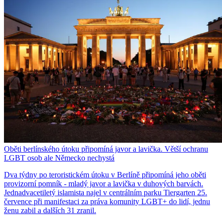
Oběti berlínského útoku připomíná javor a lavička. Větší ochranu
LGBT osob ale Německo nechystá
Dva týdny po teroristickém útoku v Berlíně připomíná jeho oběti
provizorní pomník - mladý javor a lavička v duhových barvách.
Jednadvacetiletý islamista najel v centrálním parku Tiergarten 25.
července při manifestaci za práva komunity LGBT+ do lidí, jednu
ženu zabil a dalších 31 zranil.