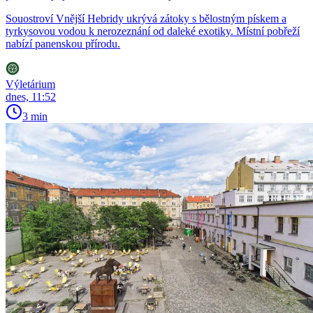
Souostroví Vnější Hebridy ukrývá zátoky s bělostným pískem a
tyrkysovou vodou k nerozeznání od daleké exotiky. Místní pobřeží
nabízí panenskou přírodu.
Výletárium
dnes, 11:52
3 min