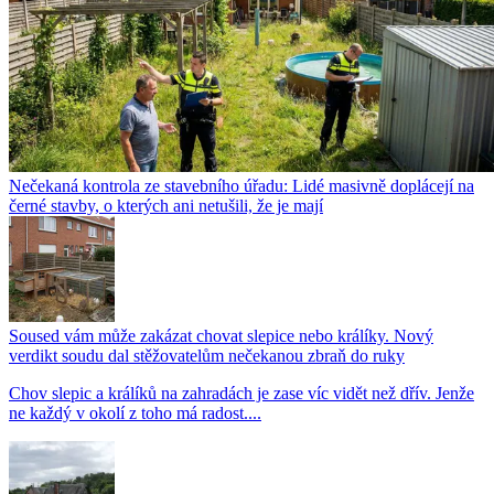
Nečekaná kontrola ze stavebního úřadu: Lidé masivně doplácejí na
černé stavby, o kterých ani netušili, že je mají
Soused vám může zakázat chovat slepice nebo králíky. Nový
verdikt soudu dal stěžovatelům nečekanou zbraň do ruky
Chov slepic a králíků na zahradách je zase víc vidět než dřív. Jenže
ne každý v okolí z toho má radost....