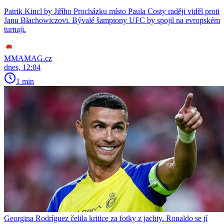
Patrik Kincl by Jiřího Procházku místo Paula Costy raději viděl proti
Janu Błachowiczovi. Bývalé šampiony UFC by spojil na evropském
turnaji.
MMAMAG.cz
dnes, 12:04
1 min
Georgina Rodríguez čelila kritice za fotky z jachty. Ronaldo se jí