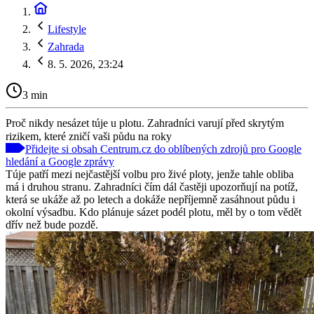
Lifestyle
Zahrada
8. 5. 2026, 23:24
3 min
Proč nikdy nesázet túje u plotu. Zahradníci varují před skrytým
rizikem, které zničí vaši půdu na roky
Přidejte si obsah Centrum.cz do oblíbených zdrojů pro Google
hledání a Google zprávy
Túje patří mezi nejčastější volbu pro živé ploty, jenže tahle obliba
má i druhou stranu. Zahradníci čím dál častěji upozorňují na potíž,
která se ukáže až po letech a dokáže nepříjemně zasáhnout půdu i
okolní výsadbu. Kdo plánuje sázet podél plotu, měl by o tom vědět
dřív než bude pozdě.