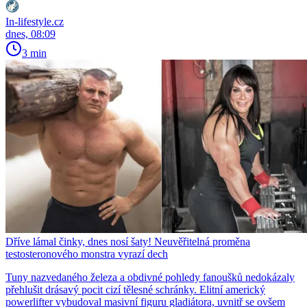
In-lifestyle.cz
dnes, 08:09
3 min
Dříve lámal činky, dnes nosí šaty! Neuvěřitelná proměna
testosteronového monstra vyrazí dech
Tuny nazvedaného železa a obdivné pohledy fanoušků nedokázaly
přehlušit drásavý pocit cizí tělesné schránky. Elitní americký
powerlifter vybudoval masivní figuru gladiátora, uvnitř se ovšem