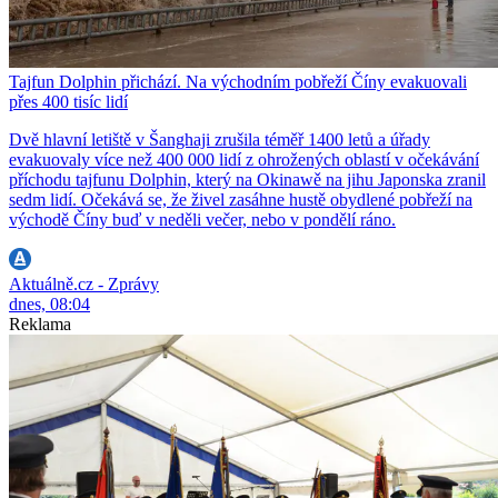
Tajfun Dolphin přichází. Na východním pobřeží Číny evakuovali
přes 400 tisíc lidí
Dvě hlavní letiště v Šanghaji zrušila téměř 1400 letů a úřady
evakuovaly více než 400 000 lidí z ohrožených oblastí v očekávání
příchodu tajfunu Dolphin, který na Okinawě na jihu Japonska zranil
sedm lidí. Očekává se, že živel zasáhne hustě obydlené pobřeží na
východě Číny buď v neděli večer, nebo v pondělí ráno.
Aktuálně.cz - Zprávy
dnes, 08:04
Reklama