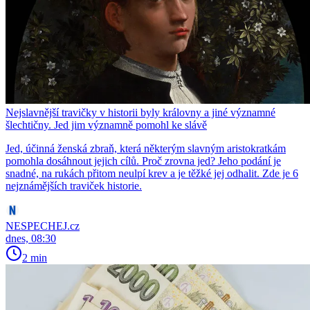
Nejslavnější travičky v historii byly královny a jiné významné
šlechtičny. Jed jim významně pomohl ke slávě
Jed, účinná ženská zbraň, která některým slavným aristokratkám
pomohla dosáhnout jejich cílů. Proč zrovna jed? Jeho podání je
snadné, na rukách přitom neulpí krev a je těžké jej odhalit. Zde je 6
nejznámějších traviček historie.
NESPECHEJ.cz
dnes, 08:30
2 min