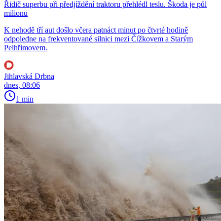
Řidič superbu při předjíždění traktoru přehlédl teslu. Škoda je půl
milionu
K nehodě tří aut došlo včera patnáct minut po čtvrté hodině
odpoledne na frekventované silnici mezi Čížkovem a Starým
Pelhřimovem.
Jihlavská Drbna
dnes, 08:06
1 min