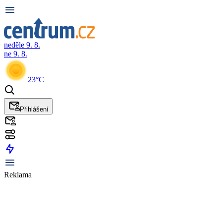
neděle 9. 8.
ne 9. 8.
23°C
Přihlášení
Reklama