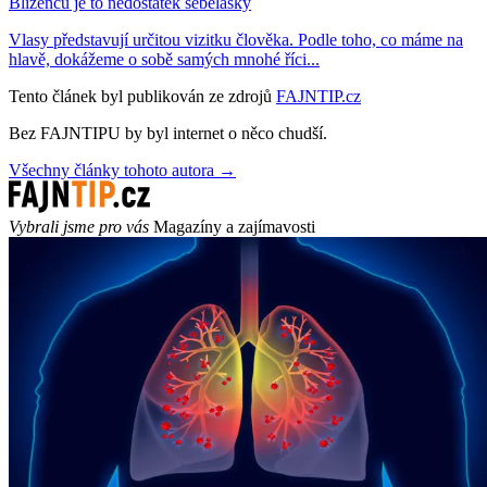
Blíženců je to nedostatek sebelásky
Vlasy představují určitou vizitku člověka. Podle toho, co máme na
hlavě, dokážeme o sobě samých mnohé říci...
Tento článek byl publikován ze zdrojů
FAJNTIP.cz
Bez FAJNTIPU by byl internet o něco chudší.
Všechny články tohoto autora →
Vybrali jsme pro vás
Magazíny a zajímavosti