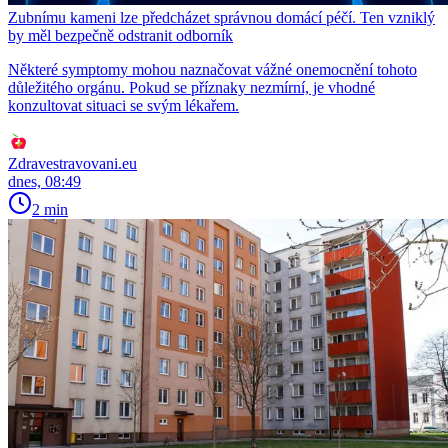
Zubnímu kameni lze předcházet správnou domácí péčí. Ten vzniklý
by měl bezpečně odstranit odborník
Některé symptomy mohou naznačovat vážné onemocnění tohoto
důležitého orgánu. Pokud se příznaky nezmírní, je vhodné
konzultovat situaci se svým lékařem.
Zdravestravovani.eu
dnes, 08:49
2 min