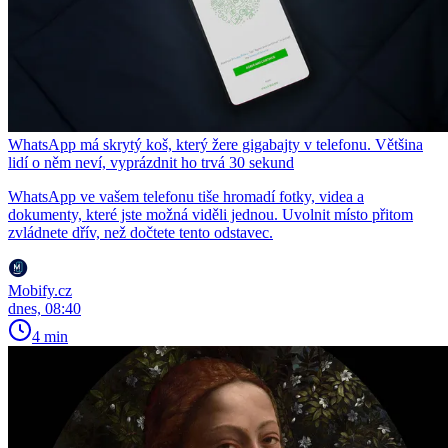
WhatsApp má skrytý koš, který žere gigabajty v telefonu. Většina
lidí o něm neví, vyprázdnit ho trvá 30 sekund
WhatsApp ve vašem telefonu tiše hromadí fotky, videa a
dokumenty, které jste možná viděli jednou. Uvolnit místo přitom
zvládnete dřív, než dočtete tento odstavec.
Mobify.cz
dnes, 08:40
4 min