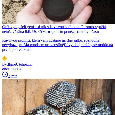
Češi vymysleli geniální trik s kávovou sedlinou. O tomto využití
netuší většina lidí. Ušetří vám spoustu peněz, námahy i času
Kávovou sedlinu, která vám zůstane na dně šálku, rozhodně
nevyhazujte. Má mnohem univerzálnější využití, než by se mohlo na
první pohled zdát.
BydlímeÚtulně.cz
dnes, 08:14
2 min