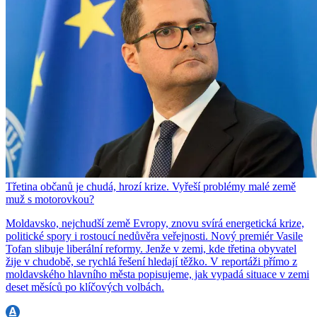
Třetina občanů je chudá, hrozí krize. Vyřeší problémy malé země
muž s motorovkou?
Moldavsko, nejchudší země Evropy, znovu svírá energetická krize,
politické spory i rostoucí nedůvěra veřejnosti. Nový premiér Vasile
Tofan slibuje liberální reformy. Jenže v zemi, kde třetina obyvatel
žije v chudobě, se rychlá řešení hledají těžko. V reportáži přímo z
moldavského hlavního města popisujeme, jak vypadá situace v zemi
deset měsíců po klíčových volbách.