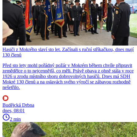
Hasiči z Mokrého slaví sto let. Začínali s ruční stříkačkou, dnes mají
130 členů
Před sto lety mohl pořádný požár v Mokrém během chvíle připravit
zemědělce o to nejcennější, co měli. Právě obava z ohně stála v roce
1926 u zrodu místního sboru dobrovolných hasičů. Dnes má SDH
Mokré 130 členů a na oslavách svého výročí se zábavou rozhodně
nešetřilo.
Budějcká Drbna
dnes, 08:01
2 min