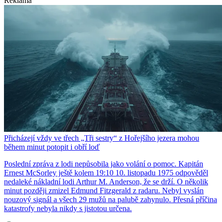
Reklama
Přicházejí vždy ve třech „Tři sestry“ z Hořejšího jezera mohou
během minut potopit i obří loď
Poslední zpráva z lodi nepůsobila jako volání o pomoc. Kapitán
Ernest McSorley ještě kolem 19:10 10. listopadu 1975 odpověděl
nedaleké nákladní lodi Arthur M. Anderson, že se drží. O několik
minut později zmizel Edmund Fitzgerald z radaru. Nebyl vyslán
nouzový signál a všech 29 mužů na palubě zahynulo. Přesná příčina
katastrofy nebyla nikdy s jistotou určena.