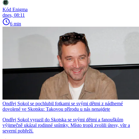
Kód Enigma
dnes, 08:11
6 min
Ondřej Sokol se pochlubil fotkami se svými dětmi z nádherné
dovolené ve Skotsku: Takovou přírodu u nás nenajdete
Ondřej Sokol vyrazil do Skotska se svými dětmi a fanouškům
výjimečně ukázal rodinné snímky. Místo tropů zvolili útesy, vítr a
severní pobřeží.