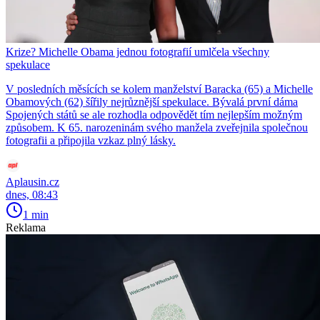
Krize? Michelle Obama jednou fotografií umlčela všechny
spekulace
V posledních měsících se kolem manželství Baracka (65) a Michelle
Obamových (62) šířily nejrůznější spekulace. Bývalá první dáma
Spojených států se ale rozhodla odpovědět tím nejlepším možným
způsobem. K 65. narozeninám svého manžela zveřejnila společnou
fotografii a připojila vzkaz plný lásky.
Aplausin.cz
dnes, 08:43
1 min
Reklama