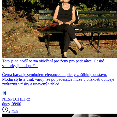
Toto je nejhorší barva oblečení pro ženy pro padesátce. České
seniorky ji nosí pořád
Černá barva je symbolem elegance a opticky zeštíhluje postavu.
Módní stylisté však varují, že po padesátce může v blízkosti obličeje
zvýraznit vrásky a unavený vzhled.
NESPECHEJ.cz
dnes, 08:00
2 min