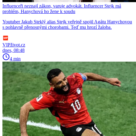
Influenceři neznají zákon, varuje advokát. Influencer Stejk má
problém, Hanychová ho žene k soudu
Youtuber Jakub Steklý alias Stejk veřejně spojil Agátu Hanychovou
s pohlavně přenosnými chorobami. Teď mu hrozí žaloba.
VIPživot.cz
dnes, 08:48
4 min