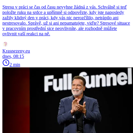
Stresu v práci se čas od času nevyhne žádná z vás. Schválně si teď
položte ruku na srdce a upřímně si odpovězte, kdy jste naposledy
zažily klidný den v práci, kdy vás nic nerozčílilo, netrápilo ani
nestresovalo. Správě, už si ani nepamatujete, viďte? Stresové situace
v pracovním prostřední sice neovlivníte, ale rozhodně můžete
ovlivnit vaší reakci na ně.
Krasnezeny.eu
dnes, 08:15
2 min