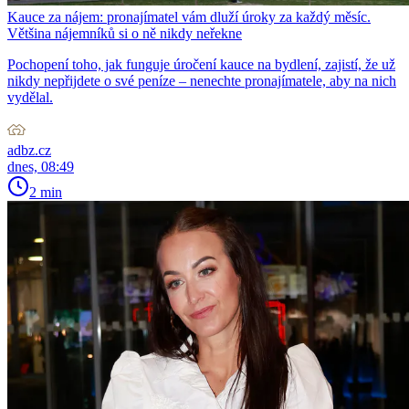
Kauce za nájem: pronajímatel vám dluží úroky za každý měsíc.
Většina nájemníků si o ně nikdy neřekne
Pochopení toho, jak funguje úročení kauce na bydlení, zajistí, že už
nikdy nepřijdete o své peníze – nenechte pronajímatele, aby na nich
vydělal.
adbz.cz
dnes, 08:49
2 min