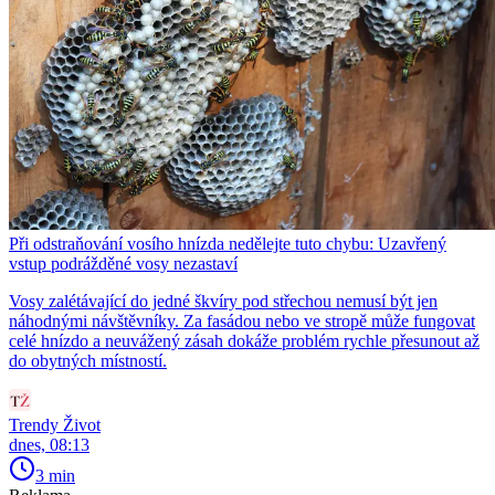
Při odstraňování vosího hnízda nedělejte tuto chybu: Uzavřený
vstup podrážděné vosy nezastaví
Vosy zalétávající do jedné škvíry pod střechou nemusí být jen
náhodnými návštěvníky. Za fasádou nebo ve stropě může fungovat
celé hnízdo a neuvážený zásah dokáže problém rychle přesunout až
do obytných místností.
Trendy Život
dnes, 08:13
3 min