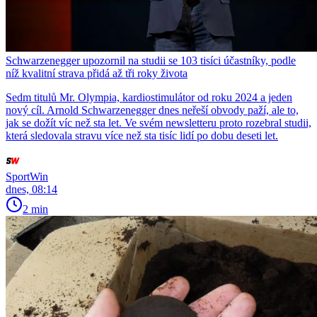
Schwarzenegger upozornil na studii se 103 tisíci účastníky, podle
níž kvalitní strava přidá až tři roky života
Sedm titulů Mr. Olympia, kardiostimulátor od roku 2024 a jeden
nový cíl. Arnold Schwarzenegger dnes neřeší obvody paží, ale to,
jak se dožít víc než sta let. Ve svém newsletteru proto rozebral studii,
která sledovala stravu více než sta tisíc lidí po dobu deseti let.
SportWin
dnes, 08:14
2 min