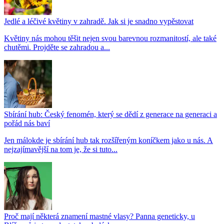
Jedlé a léčivé květiny v zahradě. Jak si je snadno vypěstovat
Květiny nás mohou těšit nejen svou barevnou rozmanitostí, ale také
chutěmi. Projděte se zahradou a...
Sbírání hub: Český fenomén, který se dědí z generace na generaci a
pořád nás baví
Jen málokde je sbírání hub tak rozšířeným koníčkem jako u nás. A
nejzajímavější na tom je, že si tuto...
Proč mají některá znamení mastné vlasy? Panna geneticky, u