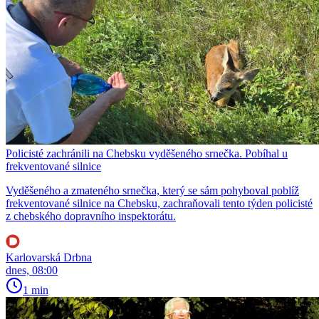
Policisté zachránili na Chebsku vyděšeného srnečka. Pobíhal u
frekventované silnice
Vyděšeného a zmateného srnečka, který se sám pohyboval poblíž
frekventované silnice na Chebsku, zachraňovali tento týden policisté
z chebského dopravního inspektorátu.
Karlovarská Drbna
dnes, 08:00
1 min