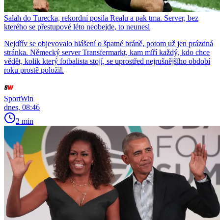
Salah do Turecka, rekordní posila Realu a pak tma. Server, bez
kterého se přestupové léto neobejde, to neunesl
Nejdřív se objevovalo hlášení o špatné bráně, potom už jen prázdná
stránka. Německý server Transfermarkt, kam míří každý, kdo chce
vědět, kolik který fotbalista stojí, se uprostřed nejrušnějšího období
roku prostě položil.
SportWin
dnes, 08:46
2 min