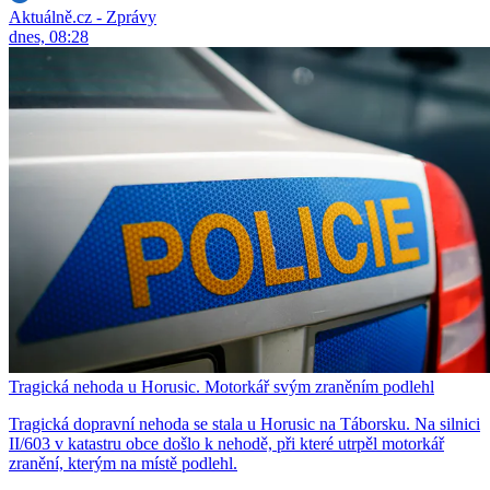
Aktuálně.cz - Zprávy
dnes, 08:28
Tragická nehoda u Horusic. Motorkář svým zraněním podlehl
Tragická dopravní nehoda se stala u Horusic na Táborsku. Na silnici
II/603 v katastru obce došlo k nehodě, při které utrpěl motorkář
zranění, kterým na místě podlehl.