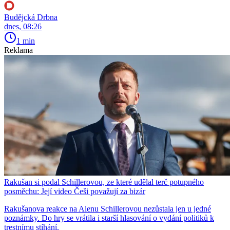
Budějcká Drbna
dnes, 08:26
1 min
Reklama
Rakušan si podal Schillerovou, ze které udělal terč potupného
posměchu: Její video Češi považují za bizár
Rakušanova reakce na Alenu Schillerovou nezůstala jen u jedné
poznámky. Do hry se vrátila i starší hlasování o vydání politiků k
trestnímu stíhání.