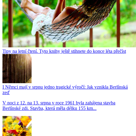
Tipy na letní čtení. Tyto knihy ještě stihnete do konce léta přečíst
I Němci mají v srpnu jedno tragické výročí: Jak vznikla Berlínská
zeď
V noci z 12. na 13. srpna v roce 1961 byla zahájena stavba
Berlínské zdi. Stavba, která měla délku 155 km...