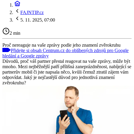
FAJNTIP.cz
5. 11. 2025, 07:00
2 min
Proč nereaguje na vaše zprávy podle jeho znamení zvěrokruhu
Přidejte si obsah Centrum.cz do oblíbených zdrojů pro Google
hledání a Google zprávy
Důvodů, proč váš partner přestal reagovat na vaše zprávy, může být
mnoho. Mezi nejběžnější patří přílišná zaneprázdněnost, nabíjející se
partnerův mobil či jste napsala něco, kvůli čemuž ztratil zájem vám
odpovídat. Jaký je nejčastější důvod pro jednotlivá znamení
zvěrokruhu?