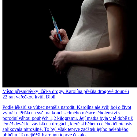
Místo přesnídávky lžička drogy. Karolína přežila drogové doupě i
22 ran vařečkou kvůli Bibli
Podle lékařů se vůbec neměla narodit. Karolína ale svůj boj o život
vyhrála. Přišla na svět na konci sedmého měsíce těhotenství s
porodní váhou pouhých 1,2 kilogramu. Její matka byla v té době už
téměř devět let závislá na drogách, které si během celého těhotenství
aplikovala nitrožilně. To byl však teprve začátek jejího nelehkého
příběhu. To nejtěžší Karolínu teprve čekalo…