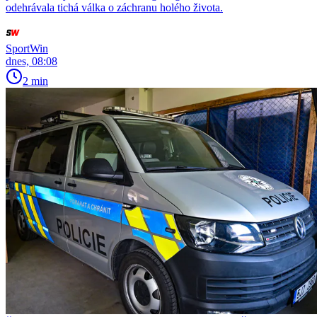
odehrávala tichá válka o záchranu holého života.
SportWin
dnes, 08:08
2 min