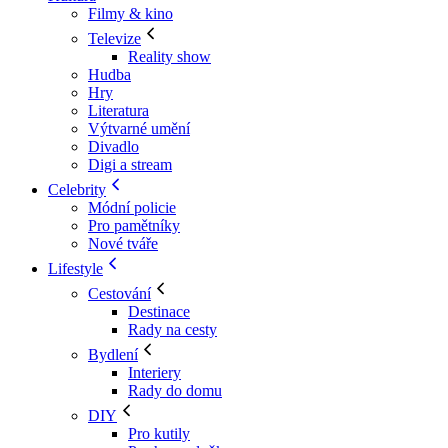
Filmy & kino
Televize
Reality show
Hudba
Hry
Literatura
Výtvarné umění
Divadlo
Digi a stream
Celebrity
Módní policie
Pro pamětníky
Nové tváře
Lifestyle
Cestování
Destinace
Rady na cesty
Bydlení
Interiery
Rady do domu
DIY
Pro kutily