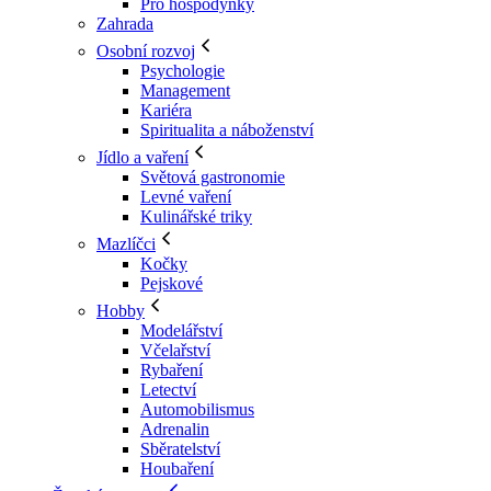
Pro hospodyňky
Zahrada
Osobní rozvoj
Psychologie
Management
Kariéra
Spiritualita a náboženství
Jídlo a vaření
Světová gastronomie
Levné vaření
Kulinářské triky
Mazlíčci
Kočky
Pejskové
Hobby
Modelářství
Včelařství
Rybaření
Letectví
Automobilismus
Adrenalin
Sběratelství
Houbaření