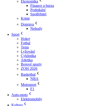
Ekonomika
Finance a burza
Podnikání
Spotřebitel
Krimi
Doprava
Nehody
Sport
Hokej
Fotbal
Tenis
Lyžování
Cyklistika
Atletika
Bojové sporty
ZOH 2026
Basketbal
NBA
Motosport
F1
Auto-moto
Elektromobily
Kultura