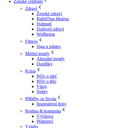
Ženské centrum
Zdraví
Ženské zdraví
Babiččina lékárna
Hubnutí
Duševní zdraví
Wellbeing
Fitness
Jóga a pilates
Módní trendy
Aktuální trendy
Doplňky
Krása
Péče o pleť
Péče o tělo
Vlasy
Nehty
Příběhy ze života
Inspirativní ženy
Rodina & komunita
Výchova
Přátelství
Vztahy