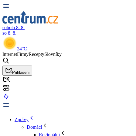
sobota 8. 8.
so 8. 8.
24°C
Internet
Firmy
Recepty
Slovníky
Přihlášení
Zprávy
Domácí
Regionální