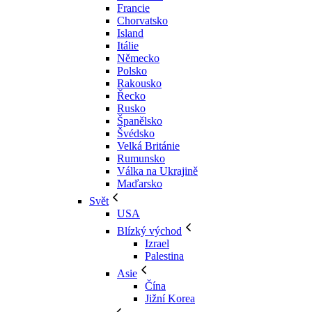
Francie
Chorvatsko
Island
Itálie
Německo
Polsko
Rakousko
Řecko
Rusko
Španělsko
Švédsko
Velká Británie
Rumunsko
Válka na Ukrajině
Maďarsko
Svět
USA
Blízký východ
Izrael
Palestina
Asie
Čína
Jižní Korea