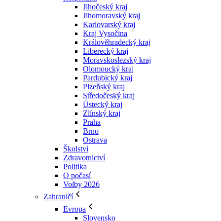
Jihočeský kraj
Jihomoravský kraj
Karlovarský kraj
Kraj Vysočina
Králověhradecký kraj
Liberecký kraj
Moravskoslezský kraj
Olomoucký kraj
Pardubický kraj
Plzeňský kraj
Středočeský kraj
Ústecký kraj
Zlínský kraj
Praha
Brno
Ostrava
Školství
Zdravotnictví
Politika
O počasí
Volby 2026
Zahraničí
Evropa
Slovensko