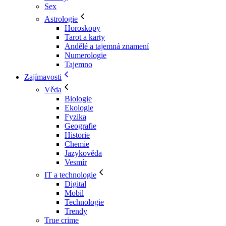
Sex
Astrologie
Horoskopy
Tarot a karty
Andělé a tajemná znamení
Numerologie
Tajemno
Zajímavosti
Věda
Biologie
Ekologie
Fyzika
Geografie
Historie
Chemie
Jazykověda
Vesmír
IT a technologie
Digital
Mobil
Technologie
Trendy
True crime