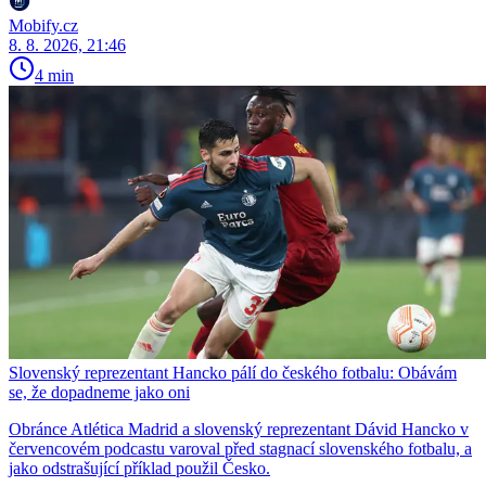
Mobify.cz
8. 8. 2026, 21:46
4 min
Slovenský reprezentant Hancko pálí do českého fotbalu: Obávám
se, že dopadneme jako oni
Obránce Atlética Madrid a slovenský reprezentant Dávid Hancko v
červencovém podcastu varoval před stagnací slovenského fotbalu, a
jako odstrašující příklad použil Česko.