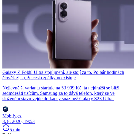
Galaxy Z Fold8 Ultra stojí jmění, ale stojí za to. Po pár hodinách
člověk zjistí, že cesta zpátky neexistuje
Nejlevnější varianta startuje na 53 999 Kč, ta nejdražší se blíží
sedmdesáti tisícům. Samsung za to dává telefon, který se ve
složeném stavu vejde do kapsy snáz než Galaxy S23 Ultra.
Mobify.cz
8. 8. 2026, 19:53
5 min