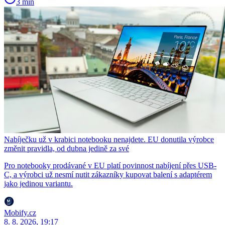
3 min
Nabíječku už v krabici notebooku nenajdete. EU donutila výrobce
změnit pravidla, od dubna jedině za své
Pro notebooky prodávané v EU platí povinnost nabíjení přes USB-
C, a výrobci už nesmí nutit zákazníky kupovat balení s adaptérem
jako jedinou variantu.
Mobify.cz
8. 8. 2026, 19:17