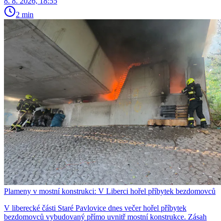
8. 8. 2026, 18:55
2 min
Plameny v mostní konstrukci: V Liberci hořel příbytek bezdomovců
V liberecké části Staré Pavlovice dnes večer hořel příbytek
bezdomovců vybudovaný přímo uvnitř mostní konstrukce. Zásah