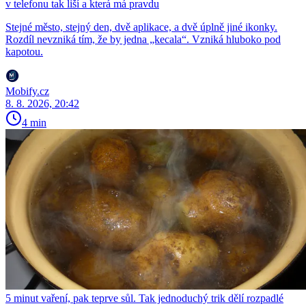
v telefonu tak liší a která má pravdu
Stejné město, stejný den, dvě aplikace, a dvě úplně jiné ikonky.
Rozdíl nevzniká tím, že by jedna „kecala“. Vzniká hluboko pod
kapotou.
Mobify.cz
8. 8. 2026, 20:42
4 min
5 minut vaření, pak teprve sůl. Tak jednoduchý trik dělí rozpadlé