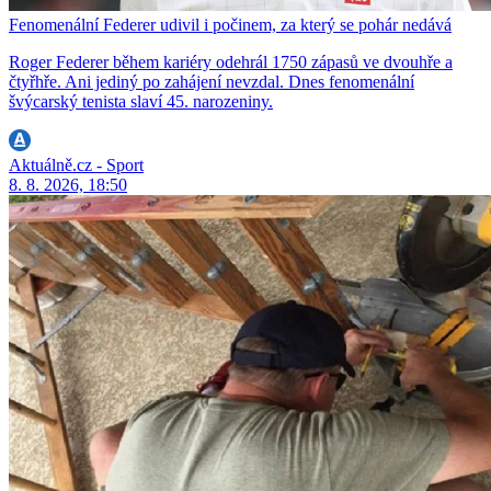
Fenomenální Federer udivil i počinem, za který se pohár nedává
Roger Federer během kariéry odehrál 1750 zápasů ve dvouhře a
čtyřhře. Ani jediný po zahájení nevzdal. Dnes fenomenální
švýcarský tenista slaví 45. narozeniny.
Aktuálně.cz - Sport
8. 8. 2026, 18:50