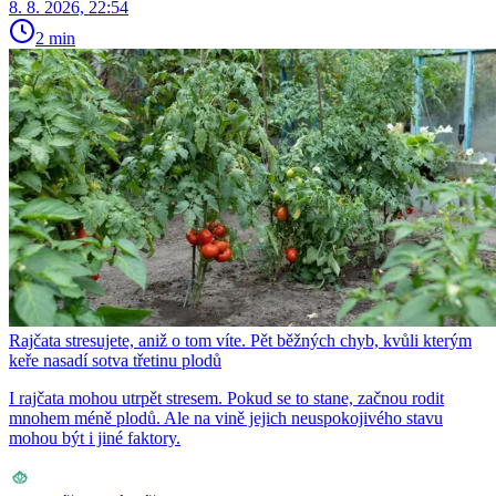
8. 8. 2026, 22:54
2 min
Rajčata stresujete, aniž o tom víte. Pět běžných chyb, kvůli kterým
keře nasadí sotva třetinu plodů
I rajčata mohou utrpět stresem. Pokud se to stane, začnou rodit
mnohem méně plodů. Ale na vině jejich neuspokojivého stavu
mohou být i jiné faktory.