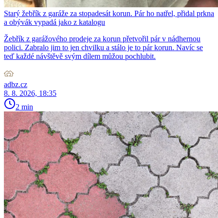
Starý žebřík z garáže za stopadesát korun. Pár ho natřel, přidal prkna
a obývák vypadá jako z katalogu
Žebřík z garážového prodeje za korun přetvořil pár v nádhernou
polici. Zabralo jim to jen chvilku a stálo je to pár korun. Navíc se
teď každé návštěvě svým dílem můžou pochlubit.
adbz.cz
8. 8. 2026, 18:35
2 min