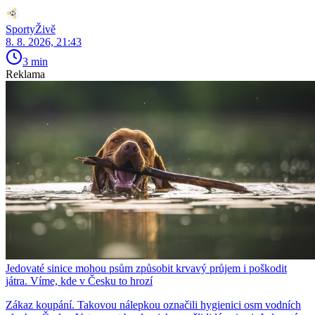
SportyŽivě
8. 8. 2026, 21:43
3 min
Reklama
Jedovaté sinice mohou psům způsobit krvavý průjem i poškodit
játra. Víme, kde v Česku to hrozí
Zákaz koupání. Takovou nálepkou označili hygienici osm vodních