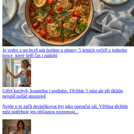
Je vedro a nechceš stát hodinu u plotny: 5 letních večeří z jednoho
hrnce, které šetří čas i nádobí
Utřeš kuchyň, koupelnu i podlahu. Těchhle 5 míst ale při úklidu
nejspíš pořád ignoruješ
Nejde o to začít dezinfikovat byt jako operační sál. Většina těchhle
míst potřebuje jen občasnou pozornost...