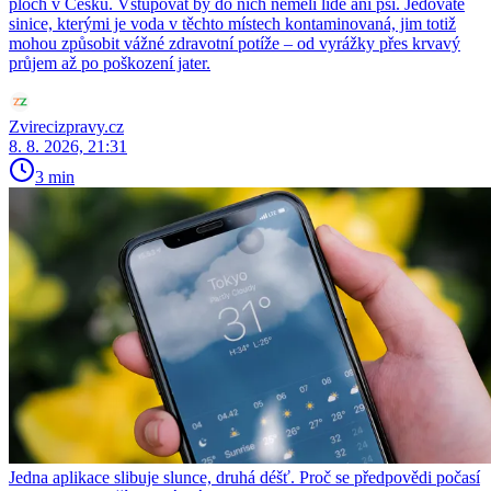
ploch v Česku. Vstupovat by do nich neměli lidé ani psi. Jedovaté
sinice, kterými je voda v těchto místech kontaminovaná, jim totiž
mohou způsobit vážné zdravotní potíže – od vyrážky přes krvavý
průjem až po poškození jater.
Zvirecizpravy.cz
8. 8. 2026, 21:31
3 min
Jedna aplikace slibuje slunce, druhá déšť. Proč se předpovědi počasí