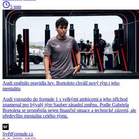
5 min
Audi změnilo pravidla hry. Bortoleto chválí nový tým i jeho
mentalitu
Audi vstoupilo do formule 1 s velkými ambicemi a jeho příchod
znamenal pro bývalý tým Sauber zásadní změnu. Podle Gabriela
Bortoleta se proměnila nejen finanční situace a technické zázemí, ale
především mentalita celého týmu.
SvětFormule.cz