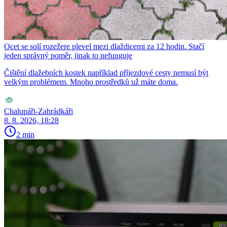
Ocet se solí rozežere plevel mezi dlaždicemi za 12 hodin. Stačí
jeden správný poměr, jinak to nefunguje
Čištění dlažebních kostek například příjezdové cesty nemusí být
velkým problémem. Mnoho prostředků už máte doma.
Chalupáři-Zahrádkáři
8. 8. 2026, 18:28
2 min