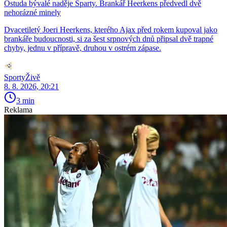
Ostuda bývalé naděje Sparty. Brankář Heerkens předvedl dvě
nehorázné minely
Dvacetiletý Joeri Heerkens, kterého Ajax před rokem kupoval jako
brankáře budoucnosti, si za šest srpnových dnů připsal dvě trapné
chyby, jednu v přípravě, druhou v ostrém zápase.
SportyŽivě
8. 8. 2026, 20:21
3 min
Reklama