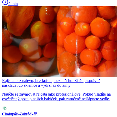
2 min
Rajčata bez nálevu, bez koření, bez ničeho. Stačí je správně
naskládat do sklenice a vydrží až do zimy
Naučte se zavařovat rajčata jako profesionálové. Pokud vsadíte na
osvědčený postup našich babiček, pak zaručeně nešlápnete vedle.
Chalupáři-Zahrádkáři