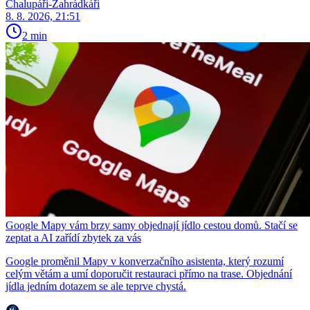
Chalupáři-Zahrádkáři
8. 8. 2026, 21:51
2 min
Google Mapy vám brzy samy objednají jídlo cestou domů. Stačí se
zeptat a AI zařídí zbytek za vás
Google proměnil Mapy v konverzačního asistenta, který rozumí
celým větám a umí doporučit restauraci přímo na trase. Objednání
jídla jedním dotazem se ale teprve chystá.