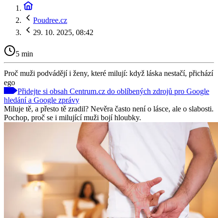
Poudree.cz
29. 10. 2025, 08:42
5 min
Proč muži podvádějí i ženy, které milují: když láska nestačí, přichází
ego
Přidejte si obsah Centrum.cz do oblíbených zdrojů pro Google
hledání a Google zprávy
Miluje tě, a přesto tě zradil? Nevěra často není o lásce, ale o slabosti.
Pochop, proč se i milující muži bojí hloubky.