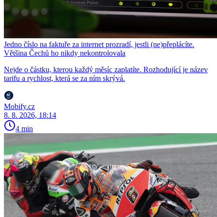
Jedno číslo na faktuře za internet prozradí, jestli (ne)přeplácíte.
Většina Čechů ho nikdy nekontrolovala
Nejde o částku, kterou každý měsíc zaplatíte. Rozhodující je název
tarifu a rychlost, která se za ním skrývá.
Mobify.cz
8. 8. 2026, 18:14
4 min