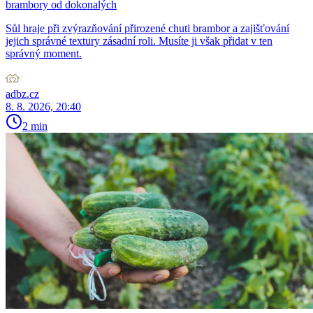
brambory od dokonalých
Sůl hraje při zvýrazňování přirozené chuti brambor a zajišťování
jejich správné textury zásadní roli. Musíte ji však přidat v ten
správný moment.
adbz.cz
8. 8. 2026, 20:40
2 min