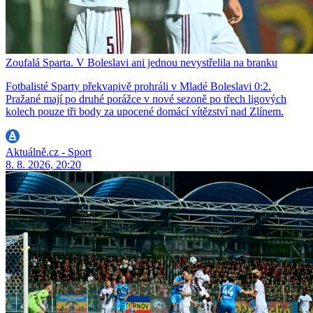
Zoufalá Sparta. V Boleslavi ani jednou nevystřelila na branku
Fotbalisté Sparty překvapivě prohráli v Mladé Boleslavi 0:2.
Pražané mají po druhé porážce v nové sezoně po třech ligových
kolech pouze tři body za upocené domácí vítězství nad Zlínem.
Aktuálně.cz - Sport
8. 8. 2026, 20:20