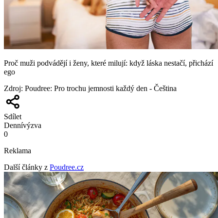
Proč muži podvádějí i ženy, které milují: když láska nestačí, přichází
ego
Zdroj
:
Poudree: Pro trochu jemnosti každý den - Čeština
Sdílet
Denní
výzva
0
Reklama
Další články z
Poudree.cz