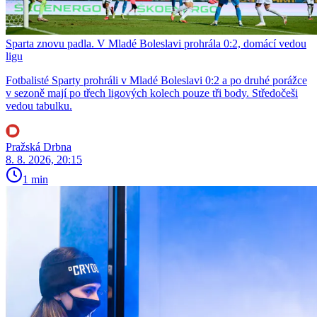
Sparta znovu padla. V Mladé Boleslavi prohrála 0:2, domácí vedou
ligu
Fotbalisté Sparty prohráli v Mladé Boleslavi 0:2 a po druhé porážce
v sezoně mají po třech ligových kolech pouze tři body. Středočeši
vedou tabulku.
Pražská Drbna
8. 8. 2026, 20:15
1 min