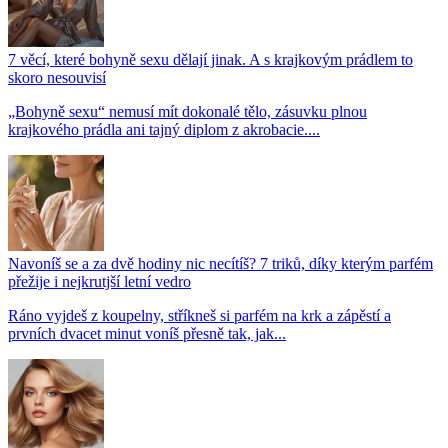
7 věcí, které bohyně sexu dělají jinak. A s krajkovým prádlem to
skoro nesouvisí
„Bohyně sexu“ nemusí mít dokonalé tělo, zásuvku plnou
krajkového prádla ani tajný diplom z akrobacie....
Navoníš se a za dvě hodiny nic necítíš? 7 triků, díky kterým parfém
přežije i nejkrutjší letní vedro
Ráno vyjdeš z koupelny, stříkneš si parfém na krk a zápěstí a
prvních dvacet minut voníš přesně tak, jak...