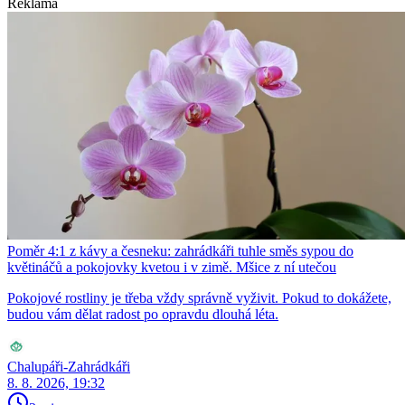
Reklama
Poměr 4:1 z kávy a česneku: zahrádkáři tuhle směs sypou do
květináčů a pokojovky kvetou i v zimě. Mšice z ní utečou
Pokojové rostliny je třeba vždy správně vyživit. Pokud to dokážete,
budou vám dělat radost po opravdu dlouhá léta.
Chalupáři-Zahrádkáři
8. 8. 2026, 19:32