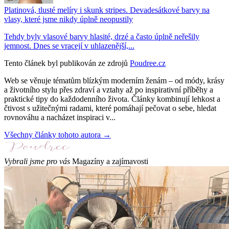
Platinová, tlusté melíry i skunk stripes. Devadesátkové barvy na
vlasy, které jsme nikdy úplně neopustily
Tehdy byly vlasové barvy hlasité, drzé a často úplně neřešily
jemnost. Dnes se vracejí v uhlazenější,...
Tento článek byl publikován ze zdrojů
Poudree.cz
Web se věnuje tématům blízkým moderním ženám – od módy, krásy
a životního stylu přes zdraví a vztahy až po inspirativní příběhy a
praktické tipy do každodenního života. Články kombinují lehkost a
čtivost s užitečnými radami, které pomáhají pečovat o sebe, hledat
rovnováhu a nacházet inspiraci v...
Všechny články tohoto autora →
Vybrali jsme pro vás
Magazíny a zajímavosti