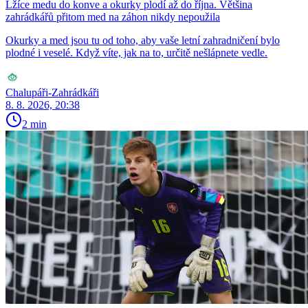
Lžíce medu do konve a okurky plodí až do října. Většina
zahrádkářů přitom med na záhon nikdy nepoužila
Okurky a med jsou tu od toho, aby vaše letní zahradničení bylo
plodné i veselé. Když víte, jak na to, určitě nešlápnete vedle.
Chalupáři-Zahrádkáři
8. 8. 2026, 20:38
2 min