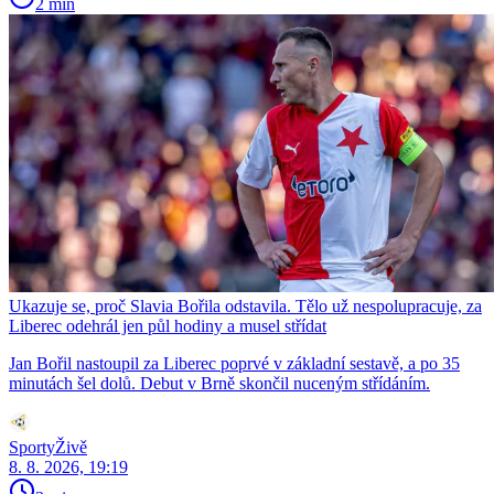
2 min
Ukazuje se, proč Slavia Bořila odstavila. Tělo už nespolupracuje, za
Liberec odehrál jen půl hodiny a musel střídat
Jan Bořil nastoupil za Liberec poprvé v základní sestavě, a po 35
minutách šel dolů. Debut v Brně skončil nuceným střídáním.
SportyŽivě
8. 8. 2026, 19:19