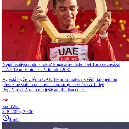
Nejdůležitější podpis roku? Pogačarův dědic Del Toro se zavázal
UAE Team Emirates až do roku 2031
Vypadá to, že v týmu UAE Team Emirates už vědí, kdo jednou
převezme štafetu po slovinském stroji na vítězství Tadeji
Pogačarovi. A není mu ještě ani třiadvacet let...
SportWin
8. 8. 2026, 20:06
1 min