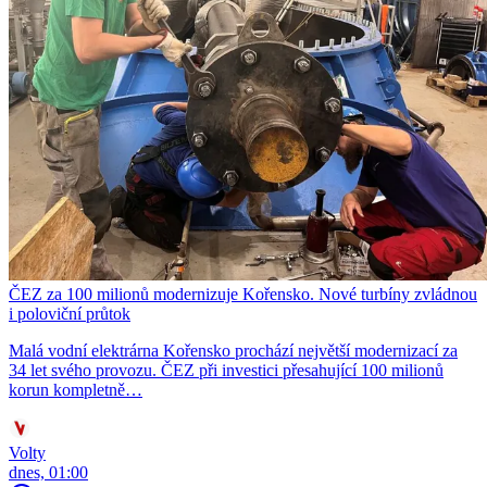
ČEZ za 100 milionů modernizuje Kořensko. Nové turbíny zvládnou
i poloviční průtok
Malá vodní elektrárna Kořensko prochází největší modernizací za
34 let svého provozu. ČEZ při investici přesahující 100 milionů
korun kompletně…
Volty
dnes, 01:00