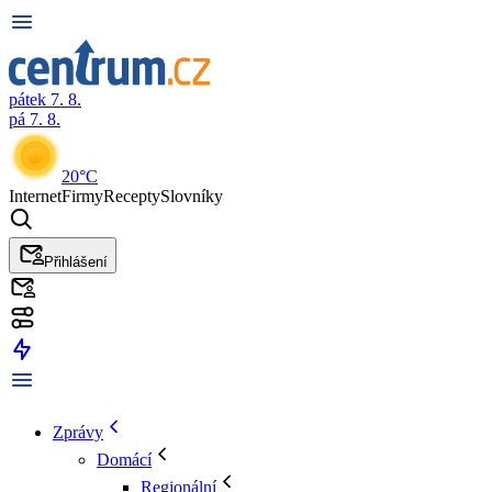
pátek 7. 8.
pá 7. 8.
20°C
Internet
Firmy
Recepty
Slovníky
Přihlášení
Zprávy
Domácí
Regionální