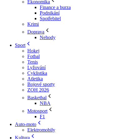
Ekonomika
Finance a burza
Podnikání
Spotřebitel
Krimi
Doprava
Nehody
Sport
Hokej
Fotbal
Tenis
Lyžování
Cyklistika
Atletika
Bojové sporty
ZOH 2026
Basketbal
NBA
Motosport
F1
Auto-moto
Elektromobily
Kultura