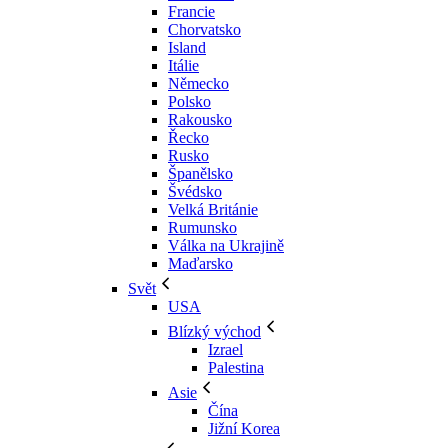
Francie
Chorvatsko
Island
Itálie
Německo
Polsko
Rakousko
Řecko
Rusko
Španělsko
Švédsko
Velká Británie
Rumunsko
Válka na Ukrajině
Maďarsko
Svět
USA
Blízký východ
Izrael
Palestina
Asie
Čína
Jižní Korea