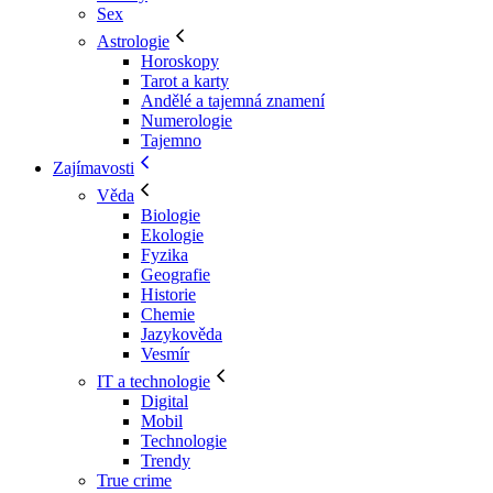
Sex
Astrologie
Horoskopy
Tarot a karty
Andělé a tajemná znamení
Numerologie
Tajemno
Zajímavosti
Věda
Biologie
Ekologie
Fyzika
Geografie
Historie
Chemie
Jazykověda
Vesmír
IT a technologie
Digital
Mobil
Technologie
Trendy
True crime