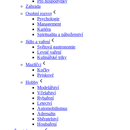
Pro hospodyňky
Zahrada
Osobní rozvoj
Psychologie
Management
Kariéra
Spiritualita a náboženství
Jídlo a vaření
Světová gastronomie
Levné vaření
Kulinářské triky
Mazlíčci
Kočky
Pejskové
Hobby
Modelářství
Včelařství
Rybaření
Letectví
Automobilismus
Adrenalin
Sběratelství
Houbaření