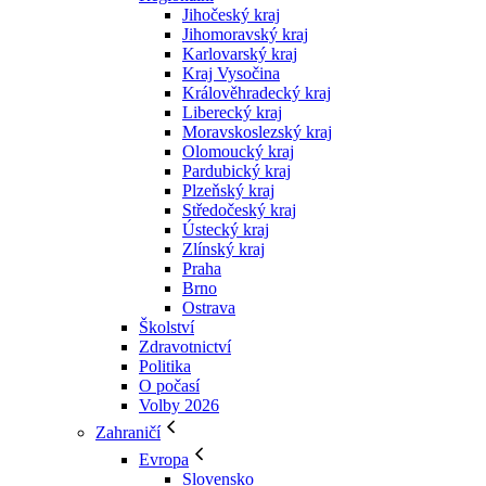
Jihočeský kraj
Jihomoravský kraj
Karlovarský kraj
Kraj Vysočina
Králověhradecký kraj
Liberecký kraj
Moravskoslezský kraj
Olomoucký kraj
Pardubický kraj
Plzeňský kraj
Středočeský kraj
Ústecký kraj
Zlínský kraj
Praha
Brno
Ostrava
Školství
Zdravotnictví
Politika
O počasí
Volby 2026
Zahraničí
Evropa
Slovensko