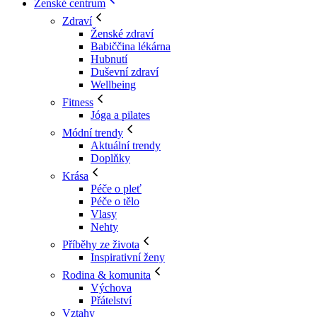
Ženské centrum
Zdraví
Ženské zdraví
Babiččina lékárna
Hubnutí
Duševní zdraví
Wellbeing
Fitness
Jóga a pilates
Módní trendy
Aktuální trendy
Doplňky
Krása
Péče o pleť
Péče o tělo
Vlasy
Nehty
Příběhy ze života
Inspirativní ženy
Rodina & komunita
Výchova
Přátelství
Vztahy