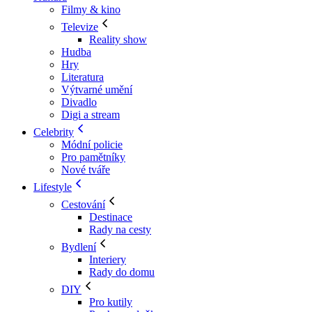
Filmy & kino
Televize
Reality show
Hudba
Hry
Literatura
Výtvarné umění
Divadlo
Digi a stream
Celebrity
Módní policie
Pro pamětníky
Nové tváře
Lifestyle
Cestování
Destinace
Rady na cesty
Bydlení
Interiery
Rady do domu
DIY
Pro kutily