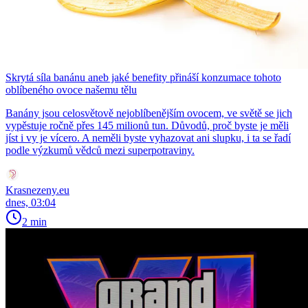
Skrytá síla banánu aneb jaké benefity přináší konzumace tohoto
oblíbeného ovoce našemu tělu
Banány jsou celosvětově nejoblíbenějším ovocem, ve světě se jich
vypěstuje ročně přes 145 milionů tun. Důvodů, proč byste je měli
jíst i vy je vícero. A neměli byste vyhazovat ani slupku, i ta se řadí
podle výzkumů vědců mezi superpotraviny.
Krasnezeny.eu
dnes, 03:04
2 min