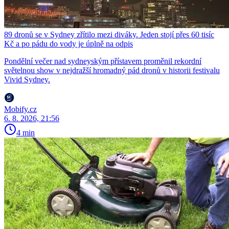
89 dronů se v Sydney zřítilo mezi diváky. Jeden stojí přes 60 tisíc
Kč a po pádu do vody je úplně na odpis
Pondělní večer nad sydneyským přístavem proměnil rekordní
světelnou show v nejdražší hromadný pád dronů v historii festivalu
Vivid Sydney.
Mobify.cz
6. 8. 2026, 21:56
4 min