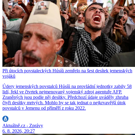
Při útocích povstaleckých Húsíů zemřelo na šest desítek jemenských
vojáků
Údery jemenských povstalců Húsíů na provládní jednotky zabily 58
lidí, řekl ve čtvrtek nejmenovaný vojenský zdroj agentuře AFP.
Zraněných jsou podle něj desítky. Předchozí údaje uváděly zhruba
čtyři desítky mrtvých. Mohlo by se tak jednat o nejkrvavější útok
povstalců v Jemenu od příměří z roku 2022.
Aktuálně.cz - Zprávy
6. 8. 2026, 20:27