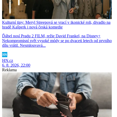
Kulturní tipy: Meryl Streepová se vrací v ikonické roli, divadlo na
hradě Kašperk i nová česká komedie
Ďábel nosí Pradu 2 FILM, režie David Frankel, na Disney+
Nekompromisní svět vysoké módy se po dvaceti letech od prvního
dílu vrátil. Nesmlouvavá...
HN.cz
6. 8. 2026, 22:00
Reklama