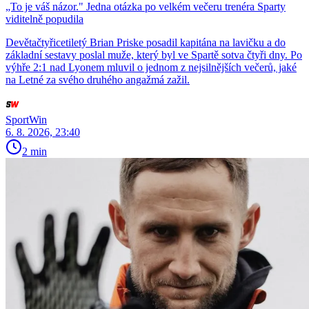
„To je váš názor." Jedna otázka po velkém večeru trenéra Sparty
viditelně popudila
Devětačtyřicetiletý Brian Priske posadil kapitána na lavičku a do
základní sestavy poslal muže, který byl ve Spartě sotva čtyři dny. Po
výhře 2:1 nad Lyonem mluvil o jednom z nejsilnějších večerů, jaké
na Letné za svého druhého angažmá zažil.
SportWin
6. 8. 2026, 23:40
2 min