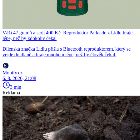
Váží 47 gramů a stojí 400 Kč. Reproduktor Parkside z Lidlu hraje
lépe, než by kdokoliv čekal
Dílenská značka Lidlu přišla s Bluetooth reproduktorem, který se
vejde do dlaně a hraje mnohem lépe, než by člověk čekal.
Mobify.cz
6. 8. 2026, 21:08
3 min
Reklama