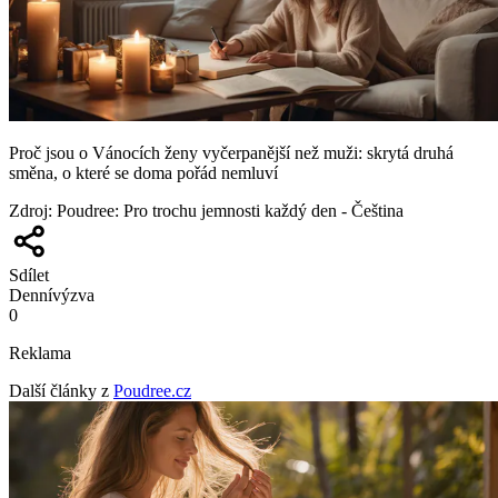
Proč jsou o Vánocích ženy vyčerpanější než muži: skrytá druhá
směna, o které se doma pořád nemluví
Zdroj
:
Poudree: Pro trochu jemnosti každý den - Čeština
Sdílet
Denní
výzva
0
Reklama
Další články z
Poudree.cz