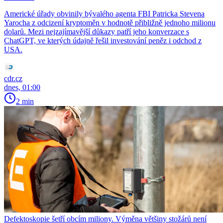
Americké úřady obvinily bývalého agenta FBI Patricka Stevena
Yarocha z odcizení kryptoměn v hodnotě přibližně jednoho milionu
dolarů. Mezi nejzajímavější důkazy patří jeho konverzace s
ChatGPT, ve kterých údajně řešil investování peněz i odchod z
USA.
cdr.cz
dnes, 01:00
2 min
Defektoskopie šetří obcím miliony. Výměna většiny stožárů není