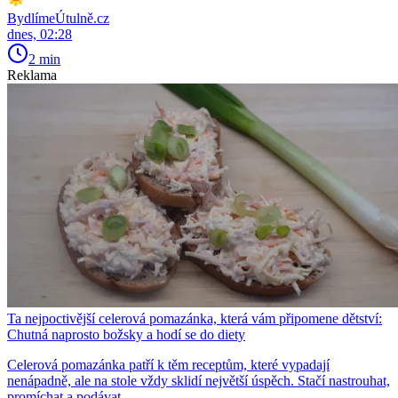
BydlímeÚtulně.cz
dnes, 02:28
2 min
Reklama
Ta nejpoctivější celerová pomazánka, která vám připomene dětství:
Chutná naprosto božsky a hodí se do diety
Celerová pomazánka patří k těm receptům, které vypadají
nenápadně, ale na stole vždy sklidí největší úspěch. Stačí nastrouhat,
promíchat a podávat.