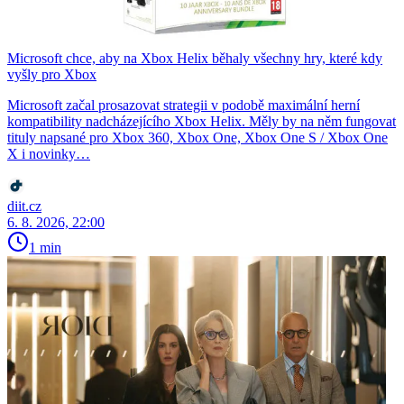
Microsoft chce, aby na Xbox Helix běhaly všechny hry, které kdy
vyšly pro Xbox
Microsoft začal prosazovat strategii v podobě maximální herní
kompatibility nadcházejícího Xbox Helix. Měly by na něm fungovat
tituly napsané pro Xbox 360, Xbox One, Xbox One S / Xbox One
X i novinky…
diit.cz
6. 8. 2026, 22:00
1 min