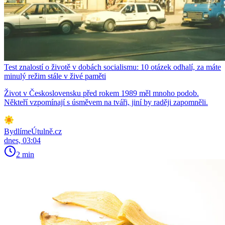
Test znalostí o životě v dobách socialismu: 10 otázek odhalí, za máte
minulý režim stále v živé paměti
Život v Československu před rokem 1989 měl mnoho podob.
Někteří vzpomínají s úsměvem na tváři, jiní by raději zapomněli.
BydlímeÚtulně.cz
dnes, 03:04
2 min