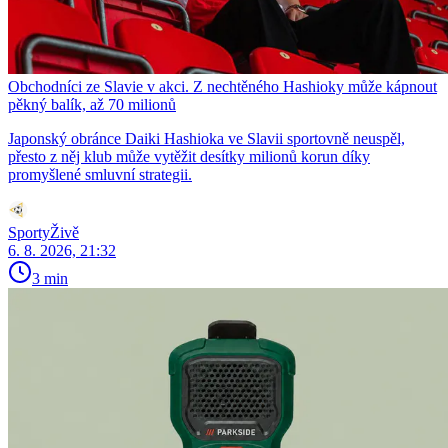
Obchodníci ze Slavie v akci. Z nechtěného Hashioky může kápnout
pěkný balík, až 70 milionů
Japonský obránce Daiki Hashioka ve Slavii sportovně neuspěl,
přesto z něj klub může vytěžit desítky milionů korun díky
promyšlené smluvní strategii.
SportyŽivě
6. 8. 2026, 21:32
3 min