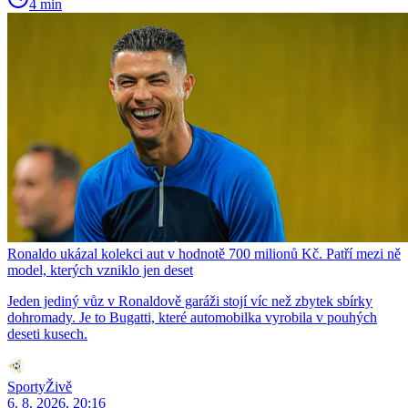
4 min
Ronaldo ukázal kolekci aut v hodnotě 700 milionů Kč. Patří mezi ně
model, kterých vzniklo jen deset
Jeden jediný vůz v Ronaldově garáži stojí víc než zbytek sbírky
dohromady. Je to Bugatti, které automobilka vyrobila v pouhých
deseti kusech.
SportyŽivě
6. 8. 2026, 20:16