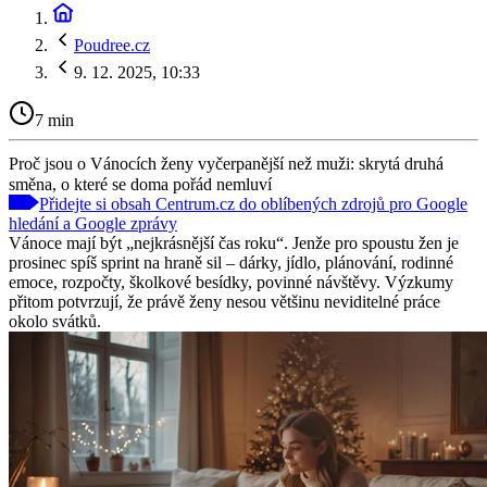
Poudree.cz
9. 12. 2025, 10:33
7 min
Proč jsou o Vánocích ženy vyčerpanější než muži: skrytá druhá
směna, o které se doma pořád nemluví
Přidejte si obsah Centrum.cz do oblíbených zdrojů pro Google
hledání a Google zprávy
Vánoce mají být „nejkrásnější čas roku“. Jenže pro spoustu žen je
prosinec spíš sprint na hraně sil – dárky, jídlo, plánování, rodinné
emoce, rozpočty, školkové besídky, povinné návštěvy. Výzkumy
přitom potvrzují, že právě ženy nesou většinu neviditelné práce
okolo svátků.