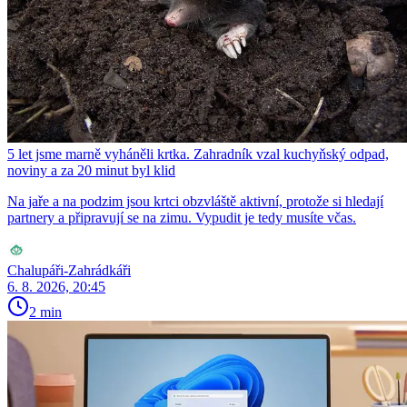
5 let jsme marně vyháněli krtka. Zahradník vzal kuchyňský odpad,
noviny a za 20 minut byl klid
Na jaře a na podzim jsou krtci obzvláště aktivní, protože si hledají
partnery a připravují se na zimu. Vypudit je tedy musíte včas.
Chalupáři-Zahrádkáři
6. 8. 2026, 20:45
2 min