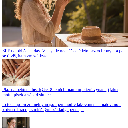
SPF na obličej si dáš. Vlasy ale necháš celé léto bez ochrany – a pak
se divíš, kam zmizel lesk
Pláž na nehtech bez kýče: 8 letních manikúr, které vypadají jako
moře, písek a západ slunce
Letošní pobřežní nehty nejsou jen modré lakování s namalovanou
kotvou. Pracují s mléčnými základy, perletí,...