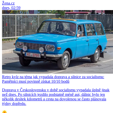
Žena.cz
dnes, 02:59
Retro kvíz na téma jak vypadala doprava a silnice za socialismu:
Pamětníci musí povinně získat 10/10 bodů
Doprava v Československu v době socialismu vypadala úplně jinak
než dnes. Po silnicích jezdilo podstatně méně aut, dálnic bylo jen
několik desítek kilometrů a cesta na dovolenou se často plánovala
týdny dopředu.