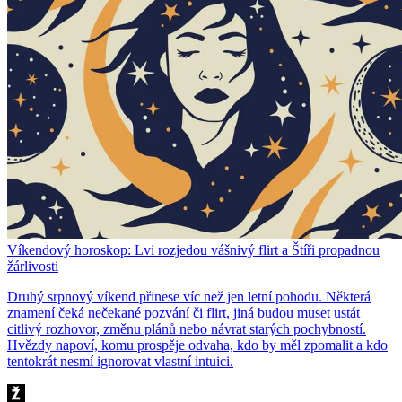
Víkendový horoskop: Lvi rozjedou vášnivý flirt a Štíři propadnou
žárlivosti
Druhý srpnový víkend přinese víc než jen letní pohodu. Některá
znamení čeká nečekané pozvání či flirt, jiná budou muset ustát
citlivý rozhovor, změnu plánů nebo návrat starých pochybností.
Hvězdy napoví, komu prospěje odvaha, kdo by měl zpomalit a kdo
tentokrát nesmí ignorovat vlastní intuici.