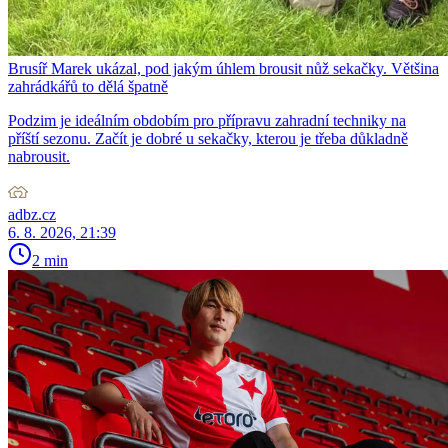
Brusíř Marek ukázal, pod jakým úhlem brousit nůž sekačky. Většina
zahrádkářů to dělá špatně
Podzim je ideálním obdobím pro přípravu zahradní techniky na
příští sezonu. Začít je dobré u sekačky, kterou je třeba důkladně
nabrousit.
adbz.cz
6. 8. 2026, 21:39
2 min