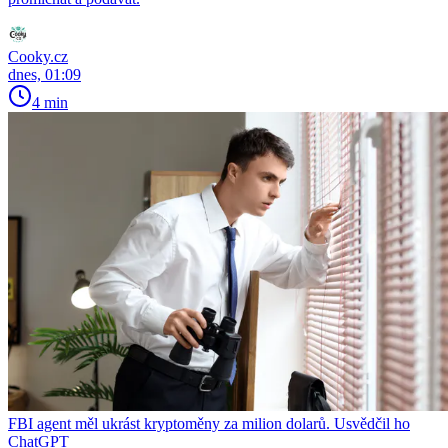
Cooky.cz
dnes, 01:09
4 min
FBI agent měl ukrást kryptoměny za milion dolarů. Usvědčil ho
ChatGPT