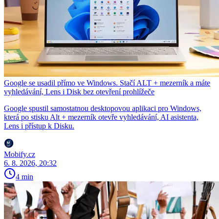
Google se usadil přímo ve Windows. Stačí ALT + mezerník a máte
vyhledávání, Lens i Disk bez otevření prohlížeče
Google spustil samostatnou desktopovou aplikaci pro Windows,
která po stisku Alt + mezerník otevře vyhledávání, AI asistenta,
Lens i přístup k Disku.
Mobify.cz
6. 8. 2026, 20:32
4 min