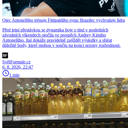
Otec Antonelliho trénuje Fittipaldiho syna: Brazilec vychvaluje lídra
Před letní přestávkou se dynamika boje o titul v posledních
závodních víkendech otočila ve prospěch Andrey Kimiho
Antonelliho. Ital dokáže pravidelně zajíždět výsledky a sbírat
důležité body, které mohou v součtu na konci sezony rozhodnout.
SvětFormule.cz
6. 8. 2026, 22:47
1 min