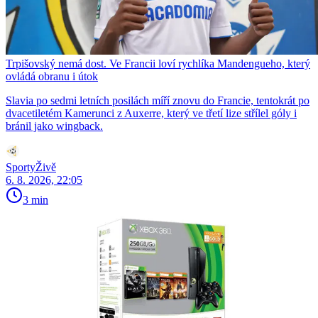
Trpišovský nemá dost. Ve Francii loví rychlíka Mandengueho, který
ovládá obranu i útok
Slavia po sedmi letních posilách míří znovu do Francie, tentokrát po
dvacetiletém Kamerunci z Auxerre, který ve třetí lize střílel góly i
bránil jako wingback.
SportyŽivě
6. 8. 2026, 22:05
3 min