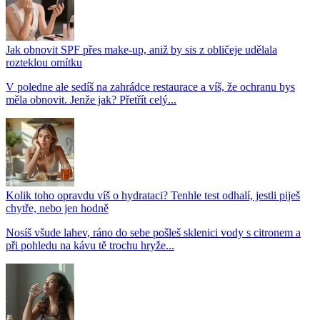
Jak obnovit SPF přes make-up, aniž by sis z obličeje udělala
rozteklou omítku
V poledne ale sedíš na zahrádce restaurace a víš, že ochranu bys
měla obnovit. Jenže jak? Přetřít celý...
Kolik toho opravdu víš o hydrataci? Tenhle test odhalí, jestli piješ
chytře, nebo jen hodně
Nosíš všude lahev, ráno do sebe pošleš sklenici vody s citronem a
při pohledu na kávu tě trochu hryže...