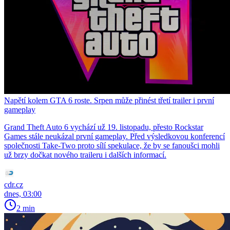
Napětí kolem GTA 6 roste. Srpen může přinést třetí trailer i první
gameplay
Grand Theft Auto 6 vychází už 19. listopadu, přesto Rockstar
Games stále neukázal první gameplay. Před výsledkovou konferencí
společnosti Take-Two proto sílí spekulace, že by se fanoušci mohli
už brzy dočkat nového traileru i dalších informací.
cdr.cz
dnes, 03:00
2 min