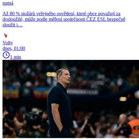
nutná
Až 80 % stožárů veřejného osvětlení, které obce považují za
dosloužilé, může podle měření společnosti ČEZ ESL bezpečně
sloužit i…
Volty
dnes, 01:00
1 min