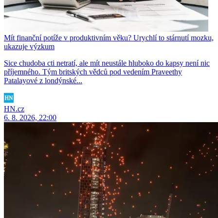
Mít finanční potíže v produktivním věku? Urychlí to stárnutí mozku,
ukazuje výzkum
Sice chudoba cti netratí, ale mít neustále hluboko do kapsy není nic
příjemného. Tým britských vědců pod vedením Praveethy
Patalayové z londýnské...
HN.cz
6. 8. 2026, 22:00