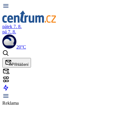
pátek 7. 8.
pá 7. 8.
20°C
Přihlášení
Reklama