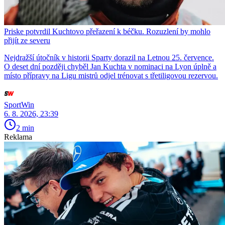
Priske potvrdil Kuchtovo přeřazení k béčku. Rozuzlení by mohlo
přijít ze severu
Nejdražší útočník v historii Sparty dorazil na Letnou 25. července.
O deset dní později chyběl Jan Kuchta v nominaci na Lyon úplně a
místo přípravy na Ligu mistrů odjel trénovat s třetiligovou rezervou.
SportWin
6. 8. 2026, 23:39
2 min
Reklama