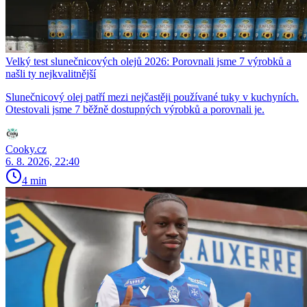
Velký test slunečnicových olejů 2026: Porovnali jsme 7 výrobků a
našli ty nejkvalitnější
Slunečnicový olej patří mezi nejčastěji používané tuky v kuchyních.
Otestovali jsme 7 běžně dostupných výrobků a porovnali je.
Cooky.cz
6. 8. 2026, 22:40
4 min