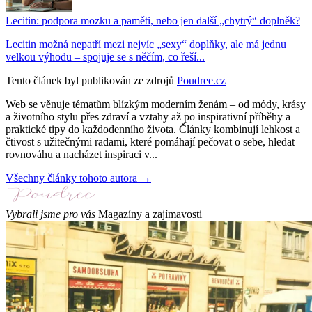
Lecitin: podpora mozku a paměti, nebo jen další „chytrý“ doplněk?
Lecitin možná nepatří mezi nejvíc „sexy“ doplňky, ale má jednu
velkou výhodu – spojuje se s něčím, co řeší...
Tento článek byl publikován ze zdrojů
Poudree.cz
Web se věnuje tématům blízkým moderním ženám – od módy, krásy
a životního stylu přes zdraví a vztahy až po inspirativní příběhy a
praktické tipy do každodenního života. Články kombinují lehkost a
čtivost s užitečnými radami, které pomáhají pečovat o sebe, hledat
rovnováhu a nacházet inspiraci v...
Všechny články tohoto autora →
Vybrali jsme pro vás
Magazíny a zajímavosti