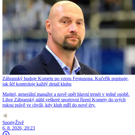
Zábranský buduje Kometu po vzoru Fergusona. Kučeřík popisuje,
jak šéf kontroluje každý detail klubu
Majitel, generální manažer a nově opět hlavní trenér v jedné osobě.
Libor Zábranský stáhl veškeré sportovní řízení Komety do svých
rukou právě ve chvíli, kdy klub míří do nové éry.
SportyŽivě
6. 8. 2026, 20:23