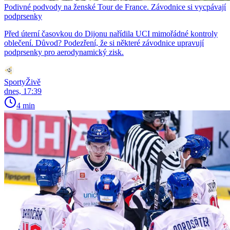
Podivné podvody na ženské Tour de France. Závodnice si vycpávají
podprsenky
Před úterní časovkou do Dijonu nařídila UCI mimořádné kontroly
oblečení. Důvod? Podezření, že si některé závodnice upravují
podprsenky pro aerodynamický zisk.
SportyŽivě
dnes, 17:39
4 min