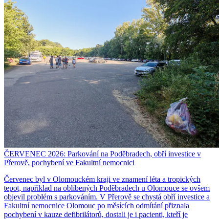
ČERVENEC 2026: Parkování na Poděbradech, obří investice v
Přerově, pochybení ve Fakultní nemocnici
Červenec byl v Olomouckém kraji ve znamení léta a tropických
tepot, například na oblíbených Poděbradech u Olomouce se ovšem
objevil problém s parkováním. V Přerově se chystá obří investice a
Fakultní nemocnice Olomouc po měsících odmítání přiznala
pochybení v kauze defibrilátorů, dostali je i pacienti, kteří je