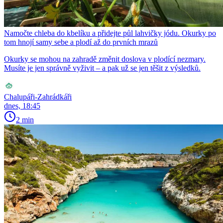
Namočte chleba do kbelíku a přidejte půl lahvičky jódu. Okurky po
tom hnojí samy sebe a plodí až do prvních mrazů
Okurky se mohou na zahradě změnit doslova v plodící nezmary.
Musíte je jen správně vyživit – a pak už se jen těšit z výsledků.
Chalupáři-Zahrádkáři
dnes, 18:45
2 min