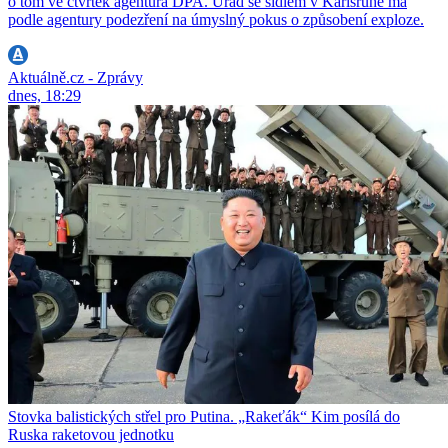
o tom ve čtvrtek agentura DPA. Úřad se sídlem v Karlsruhe má
podle agentury podezření na úmyslný pokus o způsobení exploze.
Aktuálně.cz - Zprávy
dnes, 18:29
Stovka balistických střel pro Putina. „Rakeťák“ Kim posílá do
Ruska raketovou jednotku