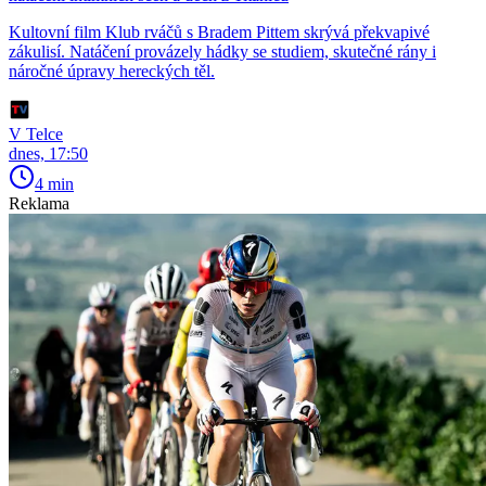
Kultovní film Klub rváčů s Bradem Pittem skrývá překvapivé
zákulisí. Natáčení provázely hádky se studiem, skutečné rány i
náročné úpravy hereckých těl.
V Telce
dnes, 17:50
4 min
Reklama