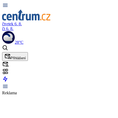
čtvrtek 6. 8.
čt 6. 8.
28°C
Přihlášení
Reklama