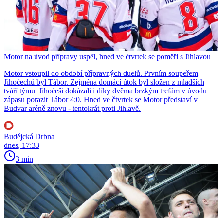
Motor na úvod přípravy uspěl, hned ve čtvrtek se poměří s Jihlavou
Motor vstoupil do období přípravných duelů. Prvním soupeřem
Jihočechů byl Tábor. Zejména domácí útok byl složen z mladších
tváří týmu. Jihočeši dokázali i díky dvěma brzkým trefám v úvodu
zápasu porazit Tábor 4:0. Hned ve čtvrtek se Motor představí v
Budvar aréně znovu - tentokrát proti Jihlavě.
Budějcká Drbna
dnes, 17:33
3 min