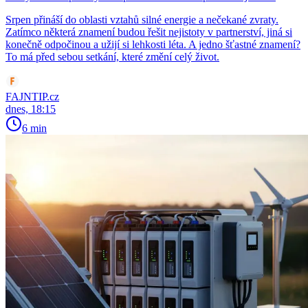
Srpen přináší do oblasti vztahů silné energie a nečekané zvraty.
Zatímco některá znamení budou řešit nejistoty v partnerství, jiná si
konečně odpočinou a užijí si lehkosti léta. A jedno šťastné znamení?
To má před sebou setkání, které změní celý život.
FAJNTIP.cz
dnes, 18:15
6 min