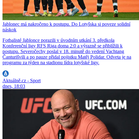
Jablonec má nakročeno k postupu. Do Lotyšska si poveze solidní
náskok
Fotbalisté Jablonce porazili v úvodním utkání 3. předkola
Konferenční ligy RFS Riga doma 2:0 a výrazně se přiblížili k
postupu. Severočechy poslal v 18. minutě do vedení Vachtang
Čanturišvili a po pauze přidal pojistku Matěj Polidar. Odveta je na
programu za týden na stadionu lídra lotyšské ligy.
Aktuálně.cz - Sport
dnes, 18:03