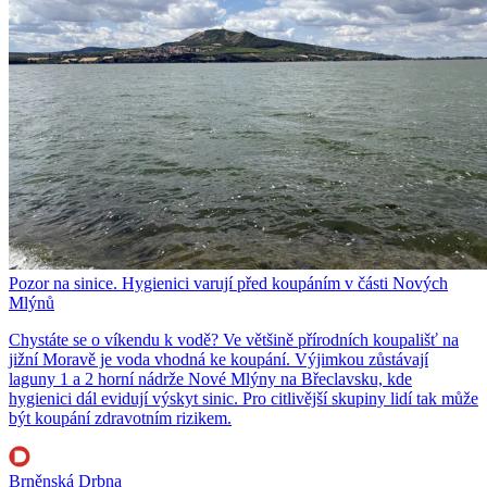
Pozor na sinice. Hygienici varují před koupáním v části Nových
Mlýnů
Chystáte se o víkendu k vodě? Ve většině přírodních koupališť na
jižní Moravě je voda vhodná ke koupání. Výjimkou zůstávají
laguny 1 a 2 horní nádrže Nové Mlýny na Břeclavsku, kde
hygienici dál evidují výskyt sinic. Pro citlivější skupiny lidí tak může
být koupání zdravotním rizikem.
Brněnská Drbna