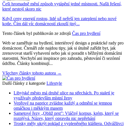
Češi hromadně mění způsob vytápění jedné místnosti. Našli řešení,
které nestojí skoro nic
Když ceny energií rostou, lidé už neřeší jen zateplení nebo nové
kotle. Čím dál víc domácností zkouší jiný...
Tento článek byl publikován ze zdrojů
Čas pro bydlení
Web se zaměřuje na bydlení, interiérový design a praktické rady pro
domácnost. Čtenáři zde najdou tipy, jak si útulně zařídit byt, jak
zrenovovat starší vybavení nebo jak si poradit s běžnými domácími
starostmi. Nechybí ani inspirace pro zahradu, pěstování či sezónní
údržbu. Články kombinují...
Všechny články tohoto autora →
Další články z kategorie
Lifestyle
Libyjské město má druhé ulice na střechách. Po staletí je
využívaly především místní ženy
Vepřové na paprice zvládne každý a odmění se jemnou
omáčkou i měkkým masem
Sametové řezy „Obliž prst”: Vláčný korpus, krém, který se
rozplývá. Název, který opravdu nic nepřehání
Trosky měly ukrýt poklad z vypleněného kláštera. Odvážlivci