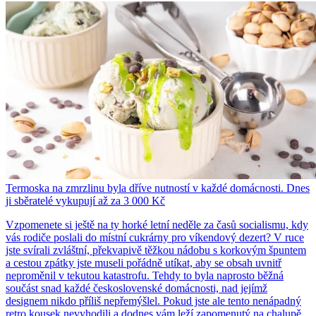
Termoska na zmrzlinu byla dříve nutností v každé domácnosti. Dnes
ji sběratelé vykupují až za 3 000 Kč
Vzpomenete si ještě na ty horké letní neděle za časů socialismu, kdy
vás rodiče poslali do místní cukrárny pro víkendový dezert? V ruce
jste svírali zvláštní, překvapivě těžkou nádobu s korkovým špuntem
a cestou zpátky jste museli pořádně utíkat, aby se obsah uvnitř
neproměnil v tekutou katastrofu. Tehdy to byla naprosto běžná
součást snad každé československé domácnosti, nad jejímž
designem nikdo příliš nepřemýšlel. Pokud jste ale tento nenápadný
retro kousek nevyhodili a dodnes vám leží zapomenutý na chalupě