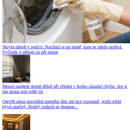
Skrytá plíseň v pračce: Nachází se na místě, kam se nikdo nedívá.
Vyčistíte ji přitom za pět minut
Mnozí majitelé domů dělají při větrání v horku zásadní chybu. Jen si
tím doma topí ještě víc
Otevřít okna uprostřed parného dne zní sice rozumně, jenže efekt
bývá opačný. Horký vzduch se dostane...