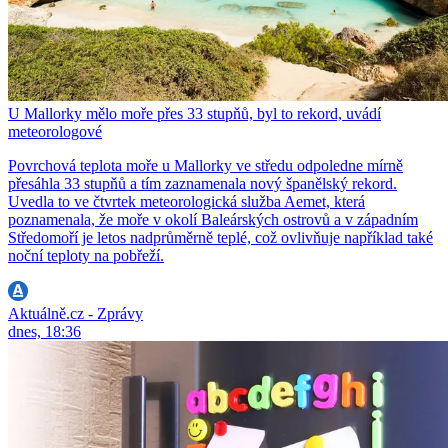
U Mallorky mělo moře přes 33 stupňů, byl to rekord, uvádí
meteorologové
Povrchová teplota moře u Mallorky ve středu odpoledne mírně
přesáhla 33 stupňů a tím zaznamenala nový španělský rekord.
Uvedla to ve čtvrtek meteorologická služba Aemet, která
poznamenala, že moře v okolí Baleárských ostrovů a v západním
Středomoří je letos nadprůměrně teplé, což ovlivňuje například také
noční teploty na pobřeží.
Aktuálně.cz - Zprávy
dnes, 18:36