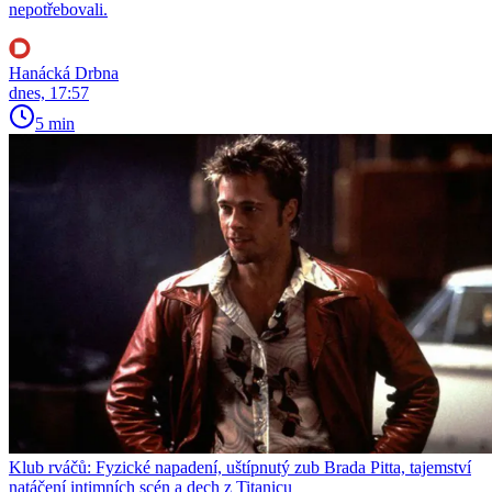
nepotřebovali.
Hanácká Drbna
dnes, 17:57
5 min
Klub rváčů: Fyzické napadení, uštípnutý zub Brada Pitta, tajemství
natáčení intimních scén a dech z Titanicu