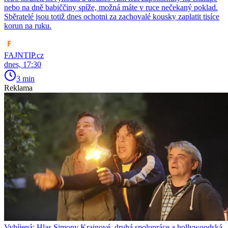
nebo na dně babiččiny spíže, možná máte v ruce nečekaný poklad.
Sběratelé jsou totiž dnes ochotni za zachovalé kousky zaplatit tisíce
korun na ruku.
FAJNTIP.cz
dnes, 17:30
3 min
Reklama
Vybíjená: Hlas Simony Krainové, druhá spolupráce a hollywoodská