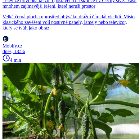
Televize přivrtaná ke zdi i postavená na skříňce už Čechy štve. Našli
mnohem zajímavější řešení, které neruší prostor
Velká černá plocha uprostřed obýváku dráždí čím dál víc lidí. Místo
klasického zavěšení volí posuvné panely, lamely nebo televizor,
který se tváří jako obraz.
Mobify.cz
dnes, 18:56
4 min