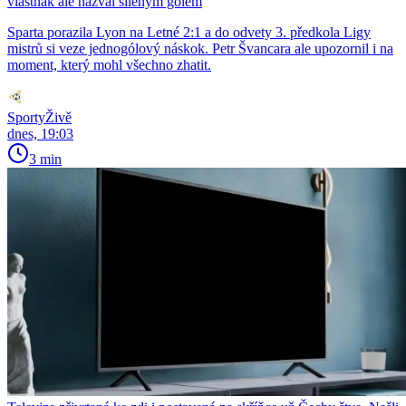
vlastňák ale nazval šíleným gólem
Sparta porazila Lyon na Letné 2:1 a do odvety 3. předkola Ligy
mistrů si veze jednogólový náskok. Petr Švancara ale upozornil i na
moment, který mohl všechno zhatit.
SportyŽivě
dnes, 19:03
3 min