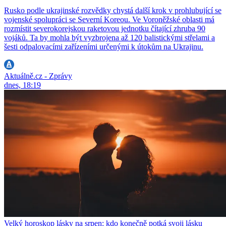
Rusko podle ukrajinské rozvědky chystá další krok v prohlubující se
vojenské spolupráci se Severní Koreou. Ve Voroněžské oblasti má
rozmístit severokorejskou raketovou jednotku čítající zhruba 90
vojáků. Ta by mohla být vyzbrojena až 120 balistickými střelami a
šesti odpalovacími zařízeními určenými k útokům na Ukrajinu.
Aktuálně.cz - Zprávy
dnes, 18:19
Velký horoskop lásky na srpen: kdo konečně potká svoji lásku