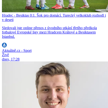
Hradec - Besiktas 0:1. Šok pro domácí. Turecký velkoklub rozhodl i
v deseti
Sledovali jste online přenos z úvodního utkání třetího předkola
fotbalové Evropské ligy mezi Hradcem Králové a Besiktasem
Istanbul.
Aktuálně.cz - Sport
Živě
dnes, 17:28