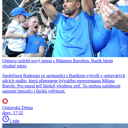
Ostravu ozdobí nový mural s Milanem Barošem. Baník hledá
vhodné místo
Společnost Radegast ve spolupráci s Baníkem vytvoří v ostravských
ulicích malbu, která připomene bývalého reprezentanta Milana
Baroše. Pro mural teď hledají vhodnou zeď. Tu mohou nabídnout
samotní fanoušci i široká veřejnost.
Ostravská Drbna
dnes, 17:32
1 min