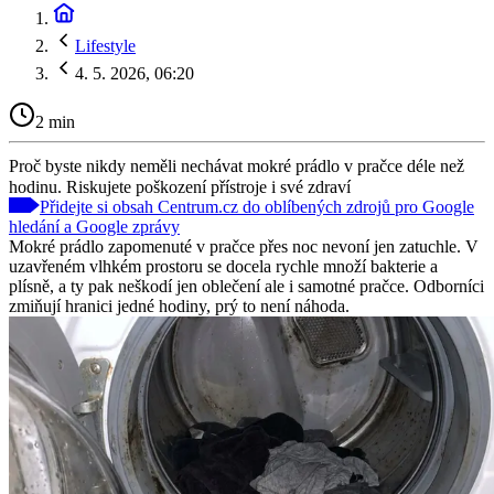
Lifestyle
4. 5. 2026, 06:20
2 min
Proč byste nikdy neměli nechávat mokré prádlo v pračce déle než
hodinu. Riskujete poškození přístroje i své zdraví
Přidejte si obsah Centrum.cz do oblíbených zdrojů pro Google
hledání a Google zprávy
Mokré prádlo zapomenuté v pračce přes noc nevoní jen zatuchle. V
uzavřeném vlhkém prostoru se docela rychle množí bakterie a
plísně, a ty pak neškodí jen oblečení ale i samotné pračce. Odborníci
zmiňují hranici jedné hodiny, prý to není náhoda.