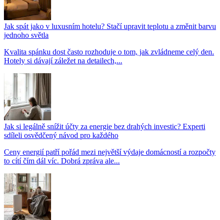
Jak spát jako v luxusním hotelu? Stačí upravit teplotu a změnit barvu
jednoho světla
Kvalita spánku dost často rozhoduje o tom, jak zvládneme celý den.
Hotely si dávají záležet na detailech,...
Jak si legálně snížit účty za energie bez drahých investic? Experti
sdíleli osvědčený návod pro každého
Ceny energií patří pořád mezi největší výdaje domácností a rozpočty
to cítí čím dál víc. Dobrá zpráva ale...