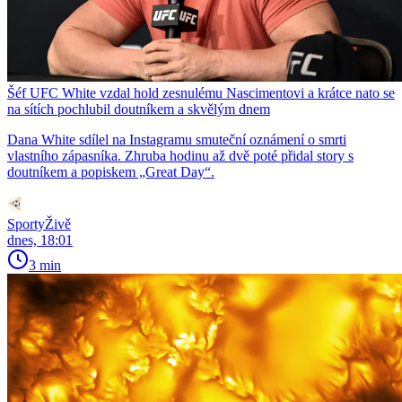
Šéf UFC White vzdal hold zesnulému Nascimentovi a krátce nato se
na sítích pochlubil doutníkem a skvělým dnem
Dana White sdílel na Instagramu smuteční oznámení o smrti
vlastního zápasníka. Zhruba hodinu až dvě poté přidal story s
doutníkem a popiskem „Great Day“.
SportyŽivě
dnes, 18:01
3 min