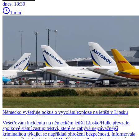
dnes, 18:30
1 min
Německo vyšetřuje pokus o vyvolání exploze na letišti v Lipsku
Vyšetřování incidentu na německém letišti Lipsko/Halle převzalo
spolkové státní zastupitelství, které se zabývá nejzávažnější
kriminalitou týkající se například ohrožení bezpečnosti. Informovala