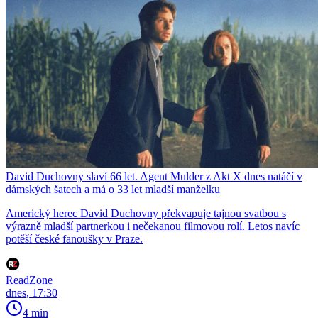
David Duchovny slaví 66 let. Agent Mulder z Akt X dnes natáčí v
dámských šatech a má o 33 let mladší manželku
Americký herec David Duchovny překvapuje tajnou svatbou s
výrazně mladší partnerkou i nečekanou filmovou rolí. Letos navíc
potěší české fanoušky v Praze.
ReadZone
dnes, 17:30
4 min