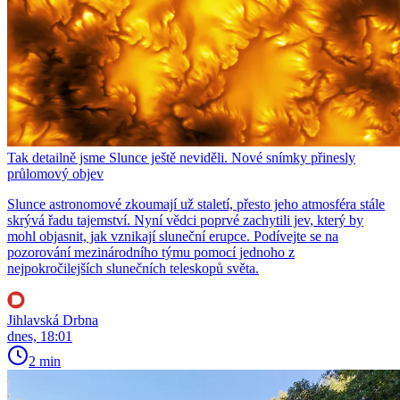
Tak detailně jsme Slunce ještě neviděli. Nové snímky přinesly
průlomový objev
Slunce astronomové zkoumají už staletí, přesto jeho atmosféra stále
skrývá řadu tajemství. Nyní vědci poprvé zachytili jev, který by
mohl objasnit, jak vznikají sluneční erupce. Podívejte se na
pozorování mezinárodního týmu pomocí jednoho z
nejpokročilejších slunečních teleskopů světa.
Jihlavská Drbna
dnes, 18:01
2 min