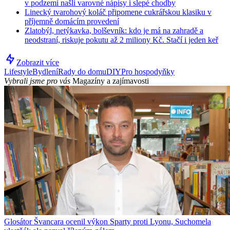
v podzemí našli varovné nápisy i slepé chodby
Linecký tvarohový koláč připomene cukrářskou klasiku v
příjemně domácím provedení
Zlatobýl, netýkavka, bolševník: kdo je má na zahradě a
neodstraní, riskuje pokutu až 2 miliony Kč. Stačí i jeden keř
Zobrazit více
Lifestyle
Bydlení
Rady do domu
DIY
Pro hospodyňky
Vybrali jsme pro vás
Magazíny a zajímavosti
Glosátor Švancara ocenil výkon Sparty proti Lyonu, Suchomela