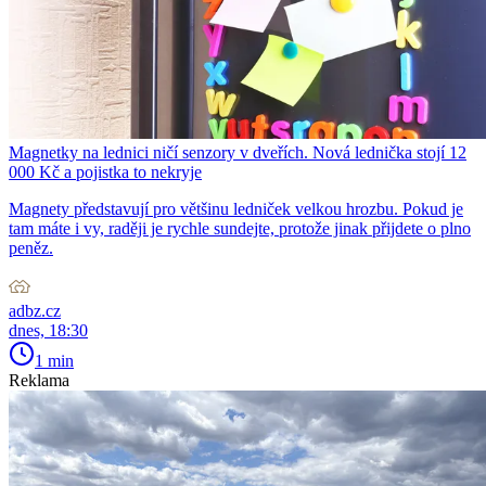
Magnetky na lednici ničí senzory v dveřích. Nová lednička stojí 12
000 Kč a pojistka to nekryje
Magnety představují pro většinu ledniček velkou hrozbu. Pokud je
tam máte i vy, raději je rychle sundejte, protože jinak přijdete o plno
peněz.
adbz.cz
dnes, 18:30
1 min
Reklama