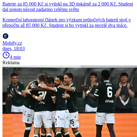
Baterie za 85 000 Kč si vytiskl na 3D tiskárně za 2 000 Kč. Student
dal potom návod zadarmo celému světu
Komerční laboratorní článek pro výzkum průtočných baterií stojí v
přepočtu až 85 000 Kč. Student si ho vytiskl za necelé dva tisíce.
Mobify.cz
dnes, 18:03
4 min
Reklama