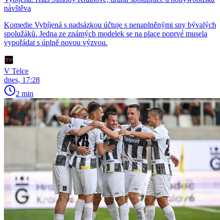
návštěva
Komedie Vybíjená s nadsázkou účtuje s nenaplněnými sny bývalých
spolužáků. Jedna ze známých modelek se na place poprvé musela
vypořádat s úplně novou výzvou.
V Telce
dnes, 17:28
2 min