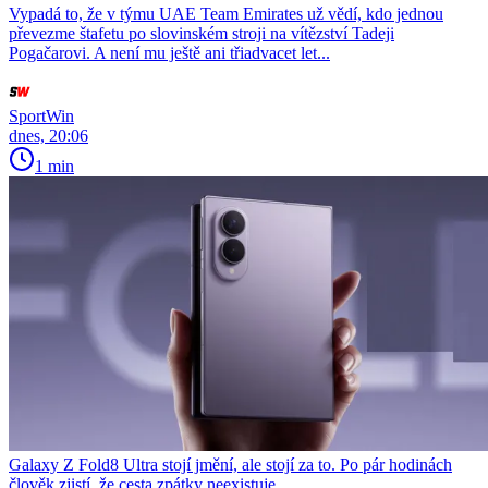
Vypadá to, že v týmu UAE Team Emirates už vědí, kdo jednou
převezme štafetu po slovinském stroji na vítězství Tadeji
Pogačarovi. A není mu ještě ani třiadvacet let...
SportWin
dnes, 20:06
1 min
Galaxy Z Fold8 Ultra stojí jmění, ale stojí za to. Po pár hodinách
člověk zjistí, že cesta zpátky neexistuje