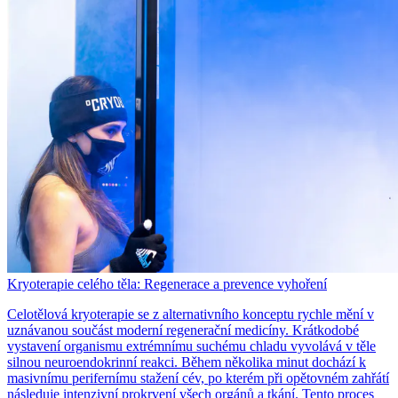
Kryoterapie celého těla: Regenerace a prevence vyhoření
Celotělová kryoterapie se z alternativního konceptu rychle mění v
uznávanou součást moderní regenerační medicíny. Krátkodobé
vystavení organismu extrémnímu suchému chladu vyvolává v těle
silnou neuroendokrinní reakci. Během několika minut dochází k
masivnímu perifernímu stažení cév, po kterém při opětovném zahřátí
následuje intenzivní prokrvení všech orgánů a tkání. Tento proces