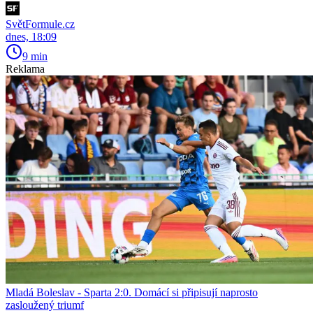
SvětFormule.cz
dnes, 18:09
9 min
Reklama
Mladá Boleslav - Sparta 2:0. Domácí si připisují naprosto
zasloužený triumf