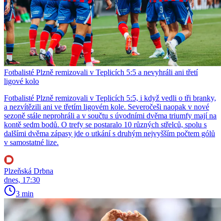
Fotbalisté Plzně remizovali v Teplicích 5:5 a nevyhráli ani třetí
ligové kolo
Fotbalisté Plzně remizovali v Teplicích 5:5, i když vedli o tři branky,
a nezvítězili ani ve třetím ligovém kole. Severočeši naopak v nové
sezoně stále neprohráli a v součtu s úvodními dvěma triumfy mají na
kontě sedm bodů. O trefy se postaralo 10 různých střelců, spolu s
dalšími dvěma zápasy jde o utkání s druhým nejvyšším počtem gólů
v samostatné lize.
Plzeňská Drbna
dnes, 17:30
3 min