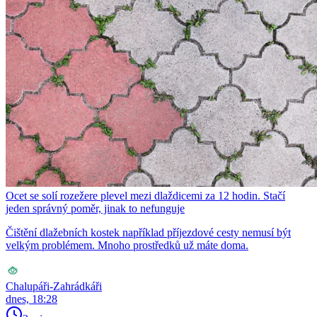
Ocet se solí rozežere plevel mezi dlaždicemi za 12 hodin. Stačí
jeden správný poměr, jinak to nefunguje
Čištění dlažebních kostek například příjezdové cesty nemusí být
velkým problémem. Mnoho prostředků už máte doma.
Chalupáři-Zahrádkáři
dnes, 18:28