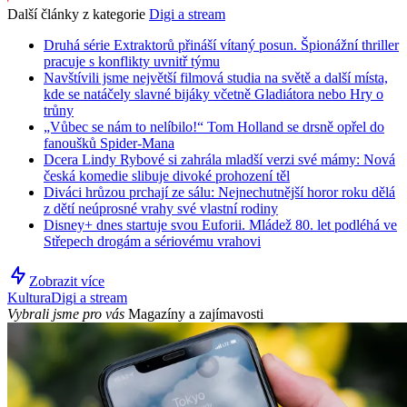
Další články z kategorie
Digi a stream
Druhá série Extraktorů přináší vítaný posun. Špionážní thriller
pracuje s konflikty uvnitř týmu
Navštívili jsme největší filmová studia na světě a další místa,
kde se natáčely slavné bijáky včetně Gladiátora nebo Hry o
trůny
„Vůbec se nám to nelíbilo!“ Tom Holland se drsně opřel do
fanoušků Spider-Mana
Dcera Lindy Rybové si zahrála mladší verzi své mámy: Nová
česká komedie slibuje divoké prohození těl
Diváci hrůzou prchají ze sálu: Nejnechutnější horor roku dělá
z dětí neúprosné vrahy své vlastní rodiny
Disney+ dnes startuje svou Euforii. Mládež 80. let podléhá ve
Střepech drogám a sériovému vrahovi
Zobrazit více
Kultura
Digi a stream
Vybrali jsme pro vás
Magazíny a zajímavosti