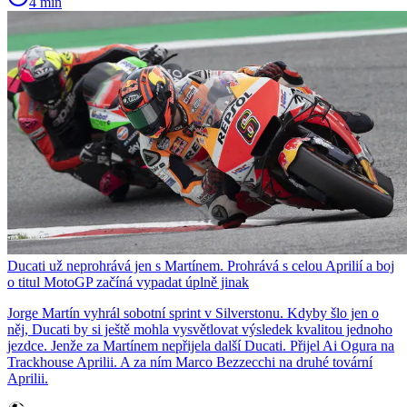
4 min
Ducati už neprohrává jen s Martínem. Prohrává s celou Aprilií a boj
o titul MotoGP začíná vypadat úplně jinak
Jorge Martín vyhrál sobotní sprint v Silverstonu. Kdyby šlo jen o
něj, Ducati by si ještě mohla vysvětlovat výsledek kvalitou jednoho
jezdce. Jenže za Martínem nepřijela další Ducati. Přijel Ai Ogura na
Trackhouse Aprilii. A za ním Marco Bezzecchi na druhé tovární
Aprilii.