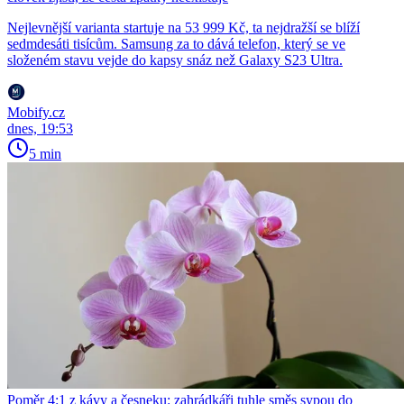
Nejlevnější varianta startuje na 53 999 Kč, ta nejdražší se blíží
sedmdesáti tisícům. Samsung za to dává telefon, který se ve
složeném stavu vejde do kapsy snáz než Galaxy S23 Ultra.
Mobify.cz
dnes, 19:53
5 min
Poměr 4:1 z kávy a česneku: zahrádkáři tuhle směs sypou do