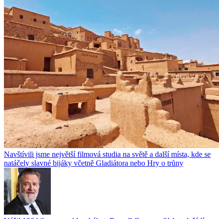
Navštívili jsme největší filmová studia na světě a další místa, kde se
natáčely slavné bijáky včetně Gladiátora nebo Hry o trůny