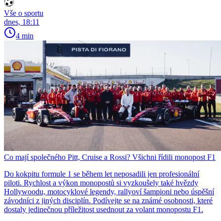
Vše o sportu
dnes, 18:11
4 min
Co mají společného Pitt, Cruise a Rossi? Všichni řídili monopost F1
Do kokpitu formule 1 se během let neposadili jen profesionální
piloti. Rychlost a výkon monopostů si vyzkoušely také hvězdy
Hollywoodu, motocyklové legendy, rallyoví šampioni nebo úspěšní
závodníci z jiných disciplín. Podívejte se na známé osobnosti, které
dostaly jedinečnou příležitost usednout za volant monopostu F1.