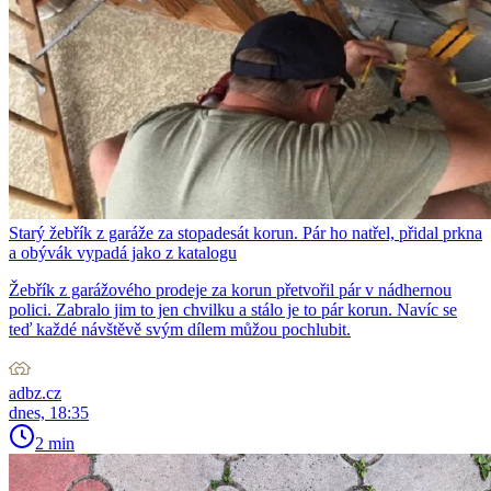
Starý žebřík z garáže za stopadesát korun. Pár ho natřel, přidal prkna
a obývák vypadá jako z katalogu
Žebřík z garážového prodeje za korun přetvořil pár v nádhernou
polici. Zabralo jim to jen chvilku a stálo je to pár korun. Navíc se
teď každé návštěvě svým dílem můžou pochlubit.
adbz.cz
dnes, 18:35
2 min