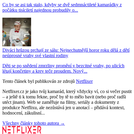
Co by se asi tak stalo, kdyby se dvě sedmnáctileté kamarádky z
počátku tisíciletí najednou probudily o...
Diváci hrůzou prchají ze sálu: Nejnechutnější horor roku dělá z dětí
neúprosné vrahy své vlastní rodiny
Děti se po snědení zmrzliny promění v bezcitné vrahy, po ulicích
létají končetiny a krev teče proudem. Nový...
Tento článek byl publikován ze zdrojů
Netflixer
Netflixer.cz je jako tvůj kamarád, který vždycky ví, co si večer pustit
– a ještě ti k tomu řekne, proč by tě to mělo bavit (nebo proč radši
utéct jinam). Web se zaměřuje na filmy, seriály a dokumenty z
produkce Netflixu, ale nezůstává jen u anotací – přidává kontext,
hodnocení, zákulisní...
Všechny články tohoto autora →