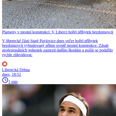
Plameny v mostní konstrukci: V Liberci hořel příbytek bezdomovců
V liberecké části Staré Pavlovice dnes večer hořel příbytek
bezdomovců vybudovaný přímo uvnitř mostní konstrukce. Zásah
profesionálních jednotek zamezil dalším škodám a požár se podařilo
rychle zlikvidovat.
Liberecká Drbna
dnes, 18:52
1 min