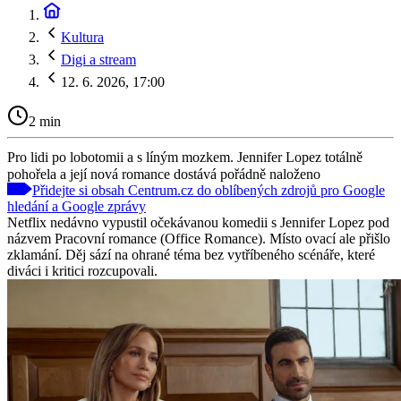
Kultura
Digi a stream
12. 6. 2026, 17:00
2 min
Pro lidi po lobotomii a s líným mozkem. Jennifer Lopez totálně
pohořela a její nová romance dostává pořádně naloženo
Přidejte si obsah Centrum.cz do oblíbených zdrojů pro Google
hledání a Google zprávy
Netflix nedávno vypustil očekávanou komedii s Jennifer Lopez pod
názvem Pracovní romance (Office Romance). Místo ovací ale přišlo
zklamání. Děj sází na ohrané téma bez vytříbeného scénáře, které
diváci i kritici rozcupovali.