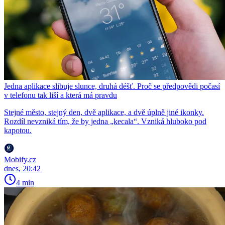
Jedna aplikace slibuje slunce, druhá déšť. Proč se předpovědi počasí
v telefonu tak liší a která má pravdu
Stejné město, stejný den, dvě aplikace, a dvě úplně jiné ikonky.
Rozdíl nevzniká tím, že by jedna „kecala“. Vzniká hluboko pod
kapotou.
Mobify.cz
dnes, 20:42
4 min