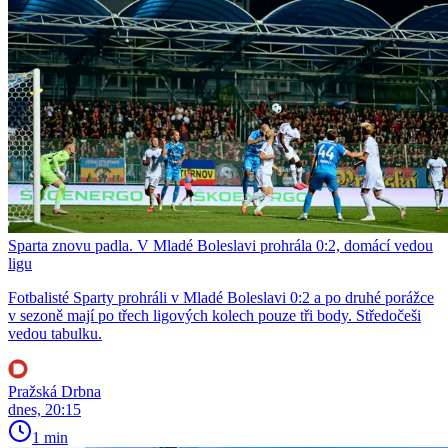
Sparta znovu padla. V Mladé Boleslavi prohrála 0:2, domácí vedou
ligu
Fotbalisté Sparty prohráli v Mladé Boleslavi 0:2 a po druhé porážce
v sezoně mají po třech ligových kolech pouze tři body. Středočeši
vedou tabulku.
Pražská Drbna
dnes, 20:15
1 min