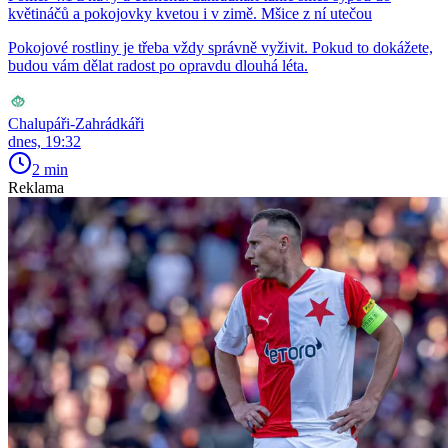
květináčů a pokojovky kvetou i v zimě. Mšice z ní utečou
Pokojové rostliny je třeba vždy správně vyživit. Pokud to dokážete,
budou vám dělat radost po opravdu dlouhá léta.
Chalupáři-Zahrádkáři
dnes, 19:32
2 min
Reklama