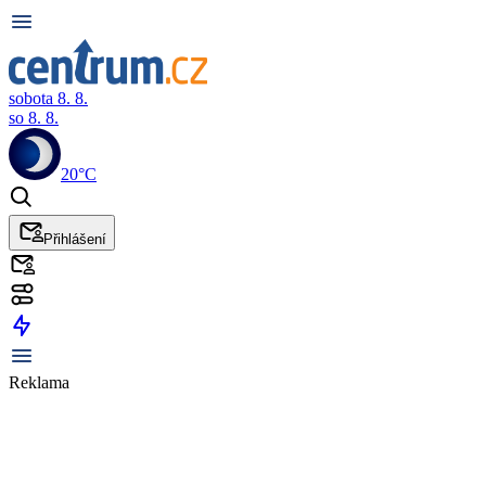
sobota 8. 8.
so 8. 8.
20°C
Přihlášení
Reklama