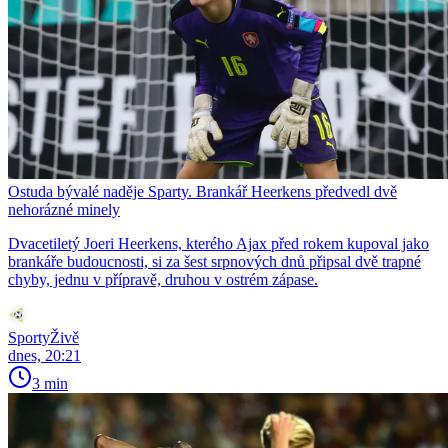
Ostuda bývalé naděje Sparty. Brankář Heerkens předvedl dvě
nehorázné minely
Dvacetiletý Joeri Heerkens, kterého Ajax před rokem kupoval jako
brankáře budoucnosti, si za šest srpnových dnů připsal dvě trapné
chyby, jednu v přípravě, druhou v ostrém zápase.
SportyŽivě
dnes, 20:21
3 min