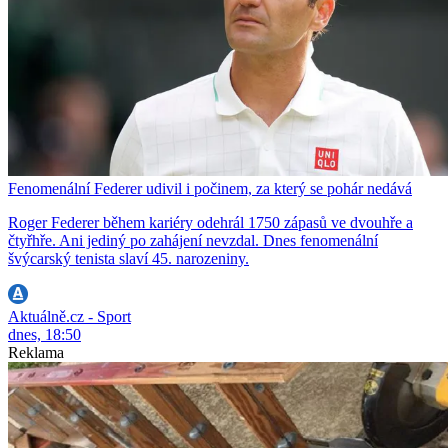
Fenomenální Federer udivil i počinem, za který se pohár nedává
Roger Federer během kariéry odehrál 1750 zápasů ve dvouhře a
čtyřhře. Ani jediný po zahájení nevzdal. Dnes fenomenální
švýcarský tenista slaví 45. narozeniny.
Aktuálně.cz - Sport
dnes, 18:50
Reklama