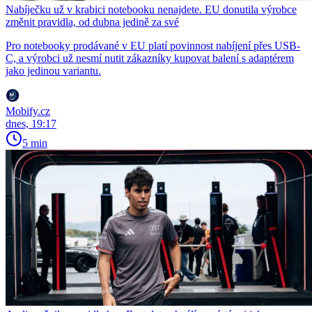
Nabíječku už v krabici notebooku nenajdete. EU donutila výrobce
změnit pravidla, od dubna jedině za své
Pro notebooky prodávané v EU platí povinnost nabíjení přes USB-
C, a výrobci už nesmí nutit zákazníky kupovat balení s adaptérem
jako jedinou variantu.
Mobify.cz
dnes, 19:17
5 min