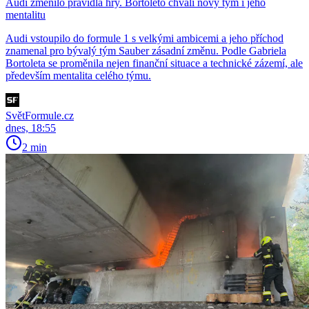
Audi změnilo pravidla hry. Bortoleto chválí nový tým i jeho
mentalitu
Audi vstoupilo do formule 1 s velkými ambicemi a jeho příchod
znamenal pro bývalý tým Sauber zásadní změnu. Podle Gabriela
Bortoleta se proměnila nejen finanční situace a technické zázemí, ale
především mentalita celého týmu.
SvětFormule.cz
dnes, 18:55
2 min