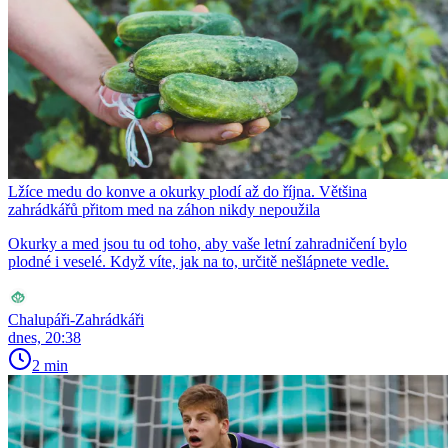
Lžíce medu do konve a okurky plodí až do října. Většina
zahrádkářů přitom med na záhon nikdy nepoužila
Okurky a med jsou tu od toho, aby vaše letní zahradničení bylo
plodné i veselé. Když víte, jak na to, určitě nešlápnete vedle.
Chalupáři-Zahrádkáři
dnes, 20:38
2 min