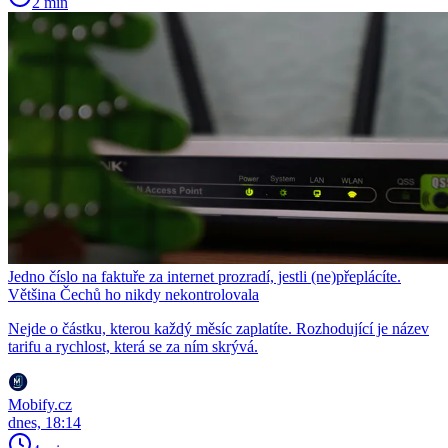
2 min
Jedno číslo na faktuře za internet prozradí, jestli (ne)přeplácíte.
Většina Čechů ho nikdy nekontrolovala
Nejde o částku, kterou každý měsíc zaplatíte. Rozhodující je název
tarifu a rychlost, která se za ním skrývá.
Mobify.cz
dnes, 18:14