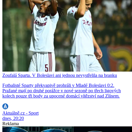
Zoufalá Sparta. V Boleslavi ani jednou nevystřelila na branku
Fotbalisté Sparty překvapivě prohráli v Mladé Boleslavi 0:2.
Pražané mají po druhé porážce v nové sezoně po třech ligových
kolech pouze tři body za upocené domácí vítězství nad Zlínem.
Aktuálně.cz - Sport
dnes, 20:20
Reklama