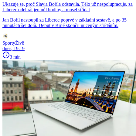
Ukazuje se, proč Slavia Bořila odstavila. Tělo už nespolupracuje, za
Liberec odehrál jen půl hodiny a musel střídat
Jan Bořil nastoupil za Liberec poprvé v základní sestavě, a po 35
minutách šel dolů. Debut v Brně skončil nuceným střídáním.
SportyŽivě
dnes, 19:19
3 min