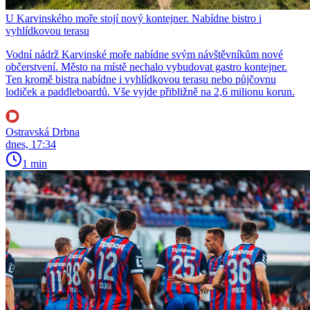
U Karvinského moře stojí nový kontejner. Nabídne bistro i
vyhlídkovou terasu
Vodní nádrž Karvinské moře nabídne svým návštěvníkům nové
občerstvení. Město na místě nechalo vybudovat gastro kontejner.
Ten kromě bistra nabídne i vyhlídkovou terasu nebo půjčovnu
lodiček a paddleboardů. Vše vyjde přibližně na 2,6 milionu korun.
Ostravská Drbna
dnes, 17:34
1 min