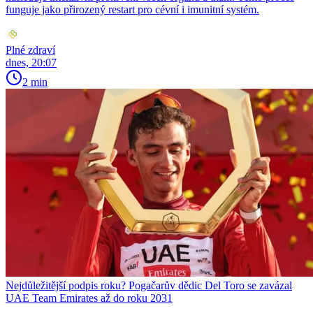
funguje jako přirozený restart pro cévní i imunitní systém.
Plné zdraví
dnes, 20:07
2 min
Nejdůležitější podpis roku? Pogačarův dědic Del Toro se zavázal
UAE Team Emirates až do roku 2031