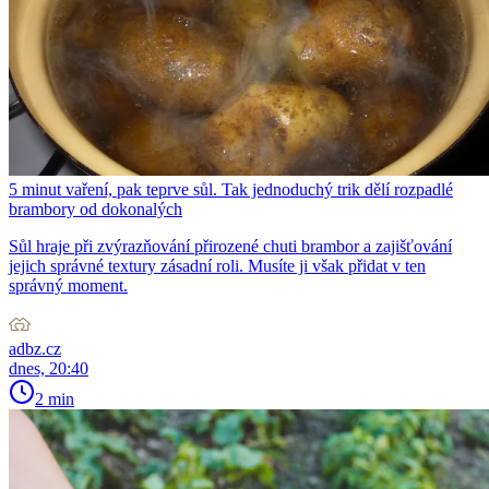
5 minut vaření, pak teprve sůl. Tak jednoduchý trik dělí rozpadlé
brambory od dokonalých
Sůl hraje při zvýrazňování přirozené chuti brambor a zajišťování
jejich správné textury zásadní roli. Musíte ji však přidat v ten
správný moment.
adbz.cz
dnes, 20:40
2 min