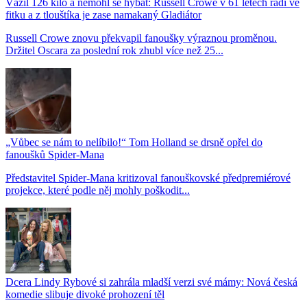
Vážil 126 kilo a nemohl se hýbat: Russell Crowe v 61 letech řádí ve
fitku a z tlouštíka je zase namakaný Gladiátor
Russell Crowe znovu překvapil fanoušky výraznou proměnou.
Držitel Oscara za poslední rok zhubl více než 25...
„Vůbec se nám to nelíbilo!“ Tom Holland se drsně opřel do
fanoušků Spider-Mana
Představitel Spider-Mana kritizoval fanouškovské předpremiérové
projekce, které podle něj mohly poškodit...
Dcera Lindy Rybové si zahrála mladší verzi své mámy: Nová česká
komedie slibuje divoké prohození těl