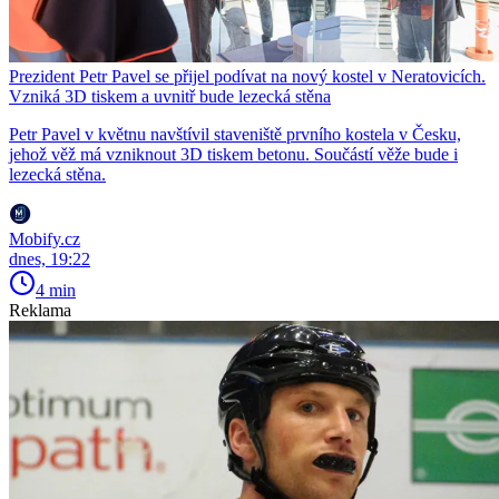
Prezident Petr Pavel se přijel podívat na nový kostel v Neratovicích.
Vzniká 3D tiskem a uvnitř bude lezecká stěna
Petr Pavel v květnu navštívil staveniště prvního kostela v Česku,
jehož věž má vzniknout 3D tiskem betonu. Součástí věže bude i
lezecká stěna.
Mobify.cz
dnes, 19:22
4 min
Reklama