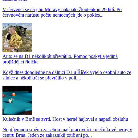
V červenci se na jihu Moravy nakazilo žloutenkou 29 lidí. Po
červnovém nárůstu počtu nemocných jde o pokles...
Auto se na D1 několikrát převrátilo. Pomoc poskytla jediná
projíždějící řidička
Když dnes dopoledne na dálnici D1 u Říček vyjelo osobní auto ze
silnice a několikrát se převrátilo v poli,...
Kulečník v Brně se zvrtl. Host v herně hajloval a napadl obsluhu
Nepříjemnou směnu za sebou mají pracovníci kulečníkové herny v
centru Brna. Jeden ze zákazníků totiž ani po...