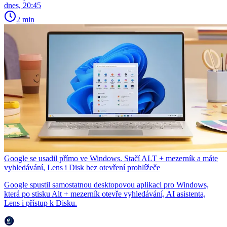
dnes, 20:45
2 min
Google se usadil přímo ve Windows. Stačí ALT + mezerník a máte
vyhledávání, Lens i Disk bez otevření prohlížeče
Google spustil samostatnou desktopovou aplikaci pro Windows,
která po stisku Alt + mezerník otevře vyhledávání, AI asistenta,
Lens i přístup k Disku.