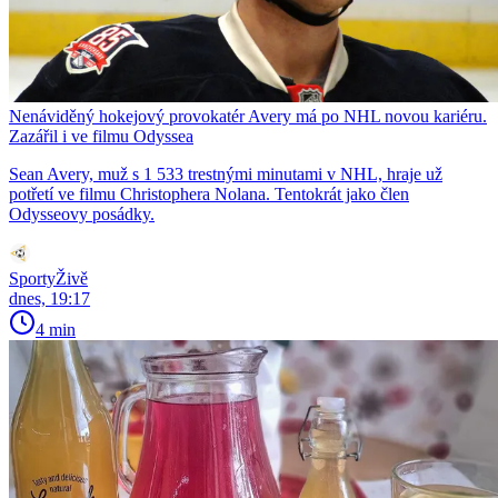
Nenáviděný hokejový provokatér Avery má po NHL novou kariéru.
Zazářil i ve filmu Odyssea
Sean Avery, muž s 1 533 trestnými minutami v NHL, hraje už
potřetí ve filmu Christophera Nolana. Tentokrát jako člen
Odysseovy posádky.
SportyŽivě
dnes, 19:17
4 min