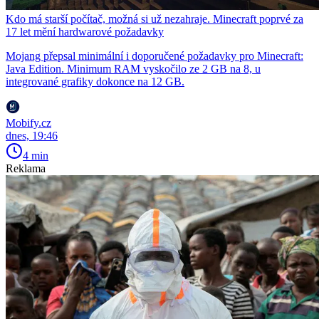
Kdo má starší počítač, možná si už nezahraje. Minecraft poprvé za
17 let mění hardwarové požadavky
Mojang přepsal minimální i doporučené požadavky pro Minecraft:
Java Edition. Minimum RAM vyskočilo ze 2 GB na 8, u
integrované grafiky dokonce na 12 GB.
Mobify.cz
dnes, 19:46
4 min
Reklama