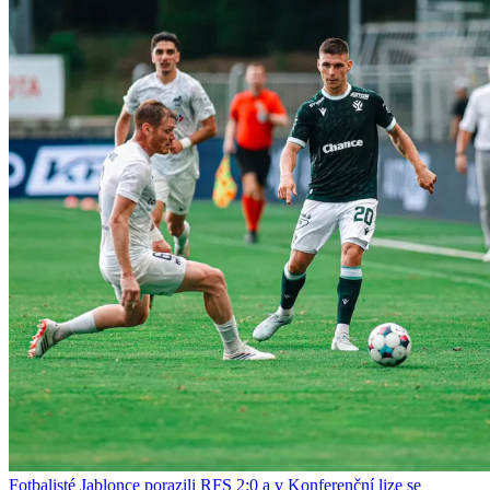
Fotbalisté Jablonce porazili RFS 2:0 a v Konferenční lize se