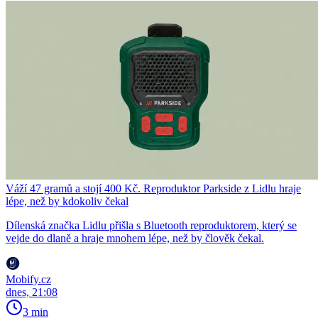
Váží 47 gramů a stojí 400 Kč. Reproduktor Parkside z Lidlu hraje
lépe, než by kdokoliv čekal
Dílenská značka Lidlu přišla s Bluetooth reproduktorem, který se
vejde do dlaně a hraje mnohem lépe, než by člověk čekal.
Mobify.cz
dnes, 21:08
3 min