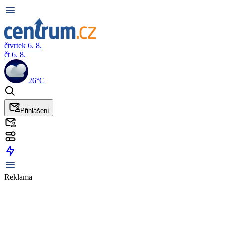
čtvrtek 6. 8.
čt 6. 8.
26°C
Přihlášení
Reklama