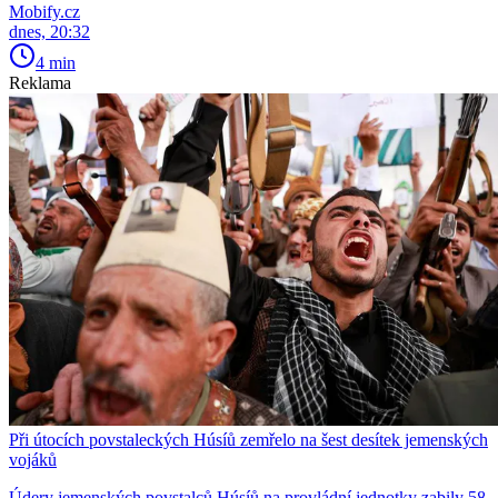
Mobify.cz
dnes, 20:32
4 min
Reklama
Při útocích povstaleckých Húsíů zemřelo na šest desítek jemenských
vojáků
Údery jemenských povstalců Húsíů na provládní jednotky zabily 58