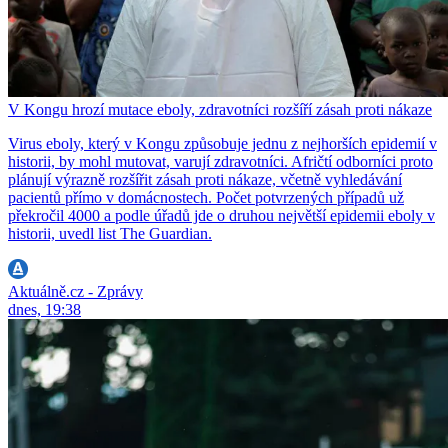
V Kongu hrozí mutace eboly, zdravotníci rozšíří zásah proti nákaze
Virus eboly, který v Kongu způsobuje jednu z nejhorších epidemií v
historii, by mohl mutovat, varují zdravotníci. Afričtí odborníci proto
plánují výrazně rozšířit zásah proti nákaze, včetně vyhledávání
pacientů přímo v domácnostech. Počet potvrzených případů už
překročil 4000 a podle úřadů jde o druhou největší epidemii eboly v
historii, uvedl list The Guardian.
Aktuálně.cz - Zprávy
dnes, 19:38