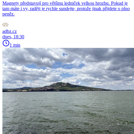
Magnety představují pro většinu ledniček velkou hrozbu. Pokud je
tam máte i vy, raději je rychle sundejte, protože jinak přijdete o plno
peněz.
adbz.cz
dnes, 18:30
1 min