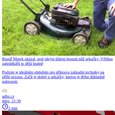
Brusíř Marek ukázal, pod jakým úhlem brousit nůž sekačky. Většina
zahrádkářů to dělá špatně
Podzim je ideálním obdobím pro přípravu zahradní techniky na
příští sezonu. Začít je dobré u sekačky, kterou je třeba důkladně
nabrousit.
adbz.cz
dnes, 21:39
2 min