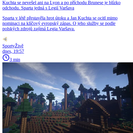
Kuchta se nevešel ani na Lyon a po příchodu Brunese je blízko
odchodu. Sparta jedná s Legií Varšava
Sparta v létě přestavěla hrot útoku a Jan Kuchta se ocitl mimo
nominaci na klíčový evropský zápas. O jeho služby se podle
polských zdrojů zajímá Legia Varšava.
SportyŽivě
dnes, 19:57
3 min