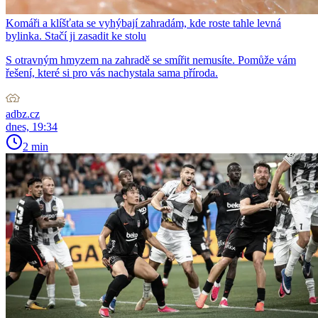
Komáři a klíšťata se vyhýbají zahradám, kde roste tahle levná
bylinka. Stačí ji zasadit ke stolu
S otravným hmyzem na zahradě se smířit nemusíte. Pomůže vám
řešení, které si pro vás nachystala sama příroda.
adbz.cz
dnes, 19:34
2 min