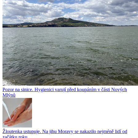
Pozor na sinice. Hygienici varují před koupáním v části Nových
Mlýnů
Žloutenka ustupuje. Na jihu Moravy se nakazilo nejméně lidí od
začátku roku