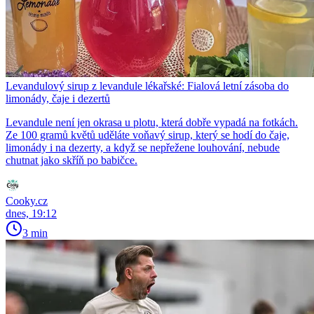
Levandulový sirup z levandule lékařské: Fialová letní zásoba do
limonády, čaje i dezertů
Levandule není jen okrasa u plotu, která dobře vypadá na fotkách.
Ze 100 gramů květů uděláte voňavý sirup, který se hodí do čaje,
limonády i na dezerty, a když se nepřežene louhování, nebude
chutnat jako skříň po babičce.
Cooky.cz
dnes, 19:12
3 min