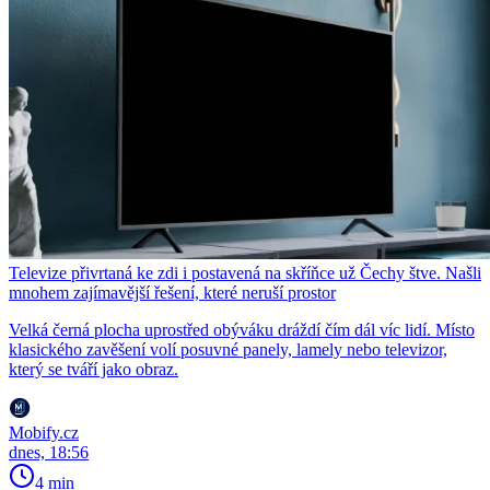
Televize přivrtaná ke zdi i postavená na skříňce už Čechy štve. Našli
mnohem zajímavější řešení, které neruší prostor
Velká černá plocha uprostřed obýváku dráždí čím dál víc lidí. Místo
klasického zavěšení volí posuvné panely, lamely nebo televizor,
který se tváří jako obraz.
Mobify.cz
dnes, 18:56
4 min