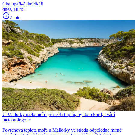
Chalupáři-Zahrádkáři
dnes, 18:45
2 min
U Mallorky mělo moře přes 33 stupňů, byl to rekord, uvádí
meteorologové
Povrchová teplota moře u Mallorky ve středu odpoledne mírně