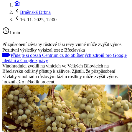
Brněnská Drbna
16. 11. 2025, 12:00
1 min
Přizpůsobení závlahy růstové fázi révy vinné může zvýšit výnos.
Pozitivní výsledky vykázal test z Břeclavska
Přidejte si obsah Centrum.cz do oblíbených zdrojů pro Google
hledání a Google zprávy
Vinohradníci zvolili na vinicích ve Velkých Bílovicích na
Břeclavsku odlišný přístup k zálivce. Zjistili, že přizpůsobení
závlahy vinohradu růstovým fázím rostliny může zvýšit výnos
hroznů až o několik procent.