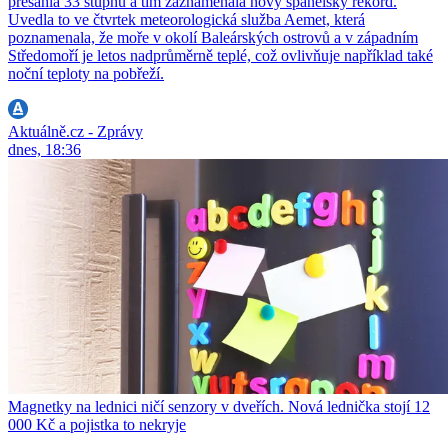
přesáhla 33 stupňů a tím zaznamenala nový španělský rekord.
Uvedla to ve čtvrtek meteorologická služba Aemet, která
poznamenala, že moře v okolí Baleárských ostrovů a v západním
Středomoří je letos nadprůměrně teplé, což ovlivňuje například také
noční teploty na pobřeží.
Aktuálně.cz - Zprávy
dnes, 18:36
Magnetky na lednici ničí senzory v dveřích. Nová lednička stojí 12
000 Kč a pojistka to nekryje