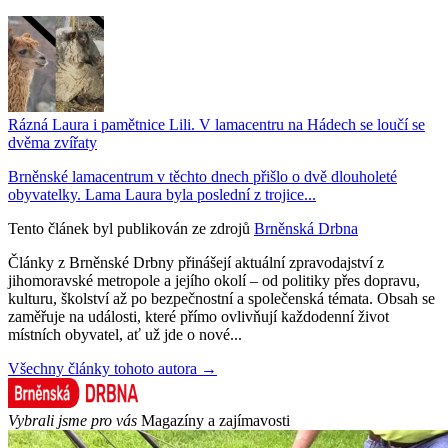
Rázná Laura i pamětnice Lili. V lamacentru na Hádech se loučí se
dvěma zvířaty
Brněnské lamacentrum v těchto dnech přišlo o dvě dlouholeté
obyvatelky. Lama Laura byla poslední z trojice...
Tento článek byl publikován ze zdrojů
Brněnská Drbna
Články z Brněnské Drbny přinášejí aktuální zpravodajství z
jihomoravské metropole a jejího okolí – od politiky přes dopravu,
kulturu, školství až po bezpečnostní a společenská témata. Obsah se
zaměřuje na události, které přímo ovlivňují každodenní život
místních obyvatel, ať už jde o nové...
Všechny články tohoto autora →
Vybrali jsme pro vás
Magazíny a zajímavosti