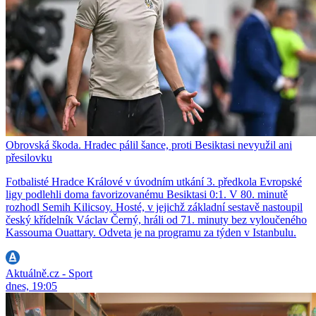
Obrovská škoda. Hradec pálil šance, proti Besiktasi nevyužil ani
přesilovku
Fotbalisté Hradce Králové v úvodním utkání 3. předkola Evropské
ligy podlehli doma favorizovanému Besiktasi 0:1. V 80. minutě
rozhodl Semih Kilicsoy. Hosté, v jejichž základní sestavě nastoupil
český křídelník Václav Černý, hráli od 71. minuty bez vyloučeného
Kassouma Ouattary. Odveta je na programu za týden v Istanbulu.
Aktuálně.cz - Sport
dnes, 19:05