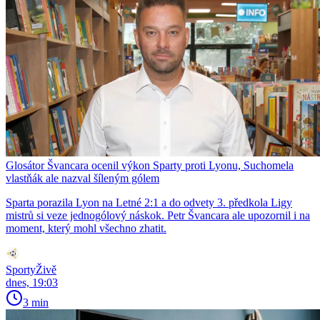
Glosátor Švancara ocenil výkon Sparty proti Lyonu, Suchomela
vlastňák ale nazval šíleným gólem
Sparta porazila Lyon na Letné 2:1 a do odvety 3. předkola Ligy
mistrů si veze jednogólový náskok. Petr Švancara ale upozornil i na
moment, který mohl všechno zhatit.
SportyŽivě
dnes, 19:03
3 min