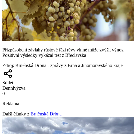
Přizpůsobení závlahy růstové fázi révy vinné může zvýšit výnos.
Pozitivní výsledky vykázal test z Břeclavska
Zdroj
:
Brněnská Drbna - zprávy z Brna a Jihomoravského kraje
Sdílet
Denní
výzva
0
Reklama
Další články z
Brněnská Drbna