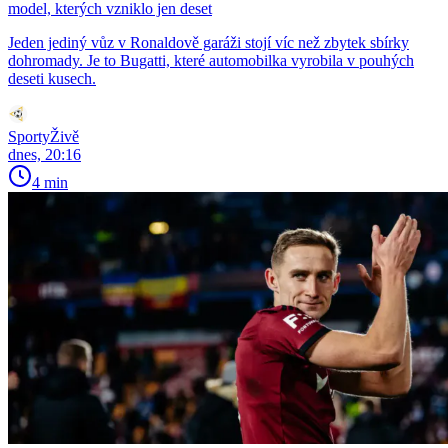
model, kterých vzniklo jen deset
Jeden jediný vůz v Ronaldově garáži stojí víc než zbytek sbírky
dohromady. Je to Bugatti, které automobilka vyrobila v pouhých
deseti kusech.
SportyŽivě
dnes, 20:16
4 min