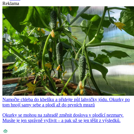
Reklama
Namočte chleba do kbelíku a přidejte půl lahvičky jódu. Okurky po
tom hnojí samy sebe a plodí až do prvních mrazů
Okurky se mohou na zahradě změnit doslova v plodící nezmary.
Musíte je jen správně vyživit – a pak už se jen těšit z výsledků.