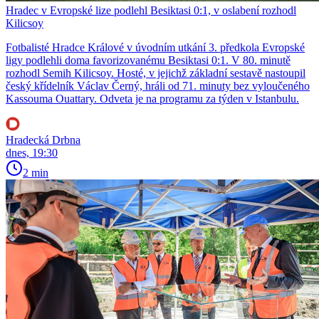
Hradec v Evropské lize podlehl Besiktasi 0:1, v oslabení rozhodl
Kilicsoy
Fotbalisté Hradce Králové v úvodním utkání 3. předkola Evropské
ligy podlehli doma favorizovanému Besiktasi 0:1. V 80. minutě
rozhodl Semih Kilicsoy. Hosté, v jejichž základní sestavě nastoupil
český křídelník Václav Černý, hráli od 71. minuty bez vyloučeného
Kassouma Ouattary. Odveta je na programu za týden v Istanbulu.
Hradecká Drbna
dnes, 19:30
2 min