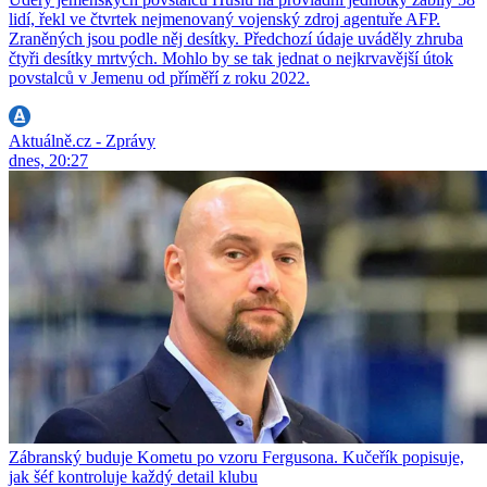
lidí, řekl ve čtvrtek nejmenovaný vojenský zdroj agentuře AFP.
Zraněných jsou podle něj desítky. Předchozí údaje uváděly zhruba
čtyři desítky mrtvých. Mohlo by se tak jednat o nejkrvavější útok
povstalců v Jemenu od příměří z roku 2022.
Aktuálně.cz - Zprávy
dnes, 20:27
Zábranský buduje Kometu po vzoru Fergusona. Kučeřík popisuje,
jak šéf kontroluje každý detail klubu