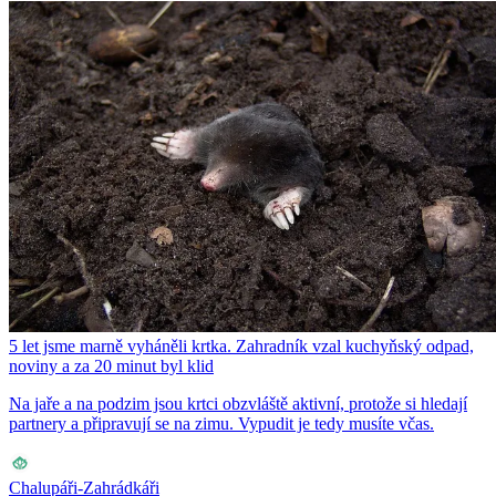
5 let jsme marně vyháněli krtka. Zahradník vzal kuchyňský odpad,
noviny a za 20 minut byl klid
Na jaře a na podzim jsou krtci obzvláště aktivní, protože si hledají
partnery a připravují se na zimu. Vypudit je tedy musíte včas.
Chalupáři-Zahrádkáři