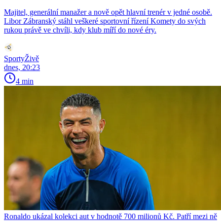
Majitel, generální manažer a nově opět hlavní trenér v jedné osobě.
Libor Zábranský stáhl veškeré sportovní řízení Komety do svých
rukou právě ve chvíli, kdy klub míří do nové éry.
SportyŽivě
dnes, 20:23
4 min
Ronaldo ukázal kolekci aut v hodnotě 700 milionů Kč. Patří mezi ně