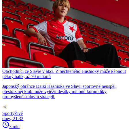
Obchodníci ze Slavie v akci. Z nechtěného Hashioky může kápnout
pěkný balík, až 70 milionů
Japonský obránce Daiki Hashioka ve Slavii sportovně neuspěl,
přesto z něj klub může vytěžit desítky milionů korun díky
promyšlené smluvní strategii.
SportyŽivě
dnes, 21:32
3 min