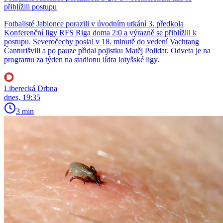
přiblížili postupu
Fotbalisté Jablonce porazili v úvodním utkání 3. předkola
Konferenční ligy RFS Riga doma 2:0 a výrazně se přiblížili k
postupu. Severočechy poslal v 18. minutě do vedení Vachtang
Čanturišvili a po pauze přidal pojistku Matěj Polidar. Odveta je na
programu za týden na stadionu lídra lotyšské ligy.
Liberecká Drbna
dnes, 19:35
3 min