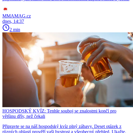
MMAMAG.cz
dnes, 14:37
2 min
HOSPODSKÝ KVÍZ: Tenhle souboj se znalostmi končí pro
většinu dřív, než čekali
Připravte se na náš hospodský kvíz plný zábavy. Deset otázek z
různých oblastí prověří vaši bystrost a všeobecný přehled. Ukažte,