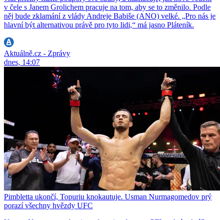
v čele s Janem Grolichem pracuje na tom, aby se to změnilo. Podle
něj bude zklamání z vlády Andreje Babiše (ANO) velké. „Pro nás je
hlavní být alternativou právě pro tyto lidi,“ má jasno Pláteník.
Aktuálně.cz - Zprávy
dnes, 14:07
Pimbletta ukončí, Topuriu knokautuje. Usman Nurmagomedov prý
porazí všechny hvězdy UFC