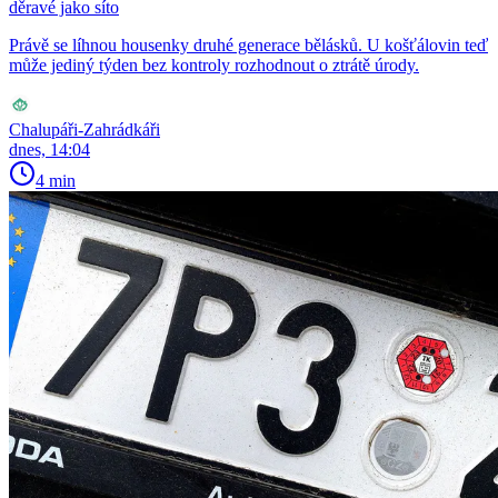
děravé jako síto
Právě se líhnou housenky druhé generace bělásků. U košťálovin teď
může jediný týden bez kontroly rozhodnout o ztrátě úrody.
Chalupáři-Zahrádkáři
dnes, 14:04
4 min