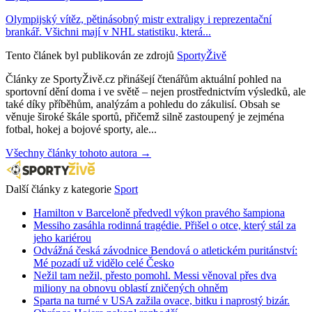
Olympijský vítěz, pětinásobný mistr extraligy i reprezentační
brankář. Všichni mají v NHL statistiku, která...
Tento článek byl publikován ze zdrojů
SportyŽivě
Články ze SportyŽivě.cz přinášejí čtenářům aktuální pohled na
sportovní dění doma i ve světě – nejen prostřednictvím výsledků, ale
také díky příběhům, analýzám a pohledu do zákulisí. Obsah se
věnuje široké škále sportů, přičemž silně zastoupený je zejména
fotbal, hokej a bojové sporty, ale...
Všechny články tohoto autora →
Další články z kategorie
Sport
Hamilton v Barceloně předvedl výkon pravého šampiona
Messiho zasáhla rodinná tragédie. Přišel o otce, který stál za
jeho kariérou
Odvážná česká závodnice Bendová o atletickém puritánství:
Mé pozadí už vidělo celé Česko
Nežil tam nežil, přesto pomohl. Messi věnoval přes dva
miliony na obnovu oblastí zničených ohněm
Sparta na turné v USA zažila ovace, bitku i naprostý bizár.