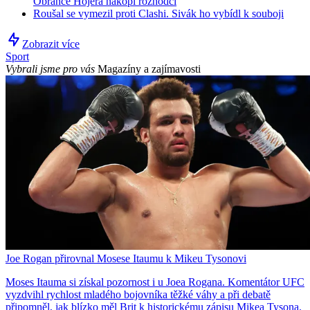
Obránce Hojera nakopl rozhodčí
Roušal se vymezil proti Clashi. Sivák ho vybídl k souboji
Zobrazit více
Sport
Vybrali jsme pro vás
Magazíny a zajímavosti
Joe Rogan přirovnal Mosese Itaumu k Mikeu Tysonovi
Moses Itauma si získal pozornost i u Joea Rogana. Komentátor UFC
vyzdvihl rychlost mladého bojovníka těžké váhy a při debatě
připomněl, jak blízko měl Brit k historickému zápisu Mikea Tysona.