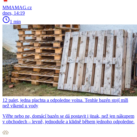
MMAMAG.cz
dnes, 14:19
1 min
12 palet, jedna plachta a odpoledne volna. Tenhle bazén stojí míň
než víkend u vody
Věřte nebo ne, domácí bazén se dá postavit i jinak, než jen nákupem
v obchodech – levně, jednoduše a klidně během jednoho odpoledne.