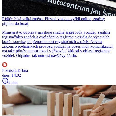
Řidiče čeká velká změna. Převod vozidla vyřídí online, značky
přijdou do boxů
Ministerstvo dopravy navrhuje snadnější převody vozidel, zasílání
registračních značek a osvědčení o registraci vozidla do výdejních
boxů i související přenositelnost registračních značek. Novela
zákona o podmínkách provozu vozidel na pozemních komunikacích
má také přinést automatizaci vyřizování žádostí v oblasti registrace
vozidel. Odpadne tak nutnost návštěvy úřadu.
Plzeňská Drbna
dnes, 14:02
2 min