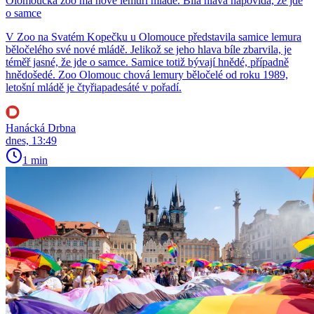
Olomoucká zoo má nové lemuří mládě. Bílá hlava napovídá, že jde
o samce
V Zoo na Svatém Kopečku u Olomouce představila samice lemura
běločelého své nové mládě. Jelikož se jeho hlava bíle zbarvila, je
téměř jasné, že jde o samce. Samice totiž bývají hnědé, případně
hnědošedé. Zoo Olomouc chová lemury běločelé od roku 1989,
letošní mládě je čtyřiapadesáté v pořadí.
Hanácká Drbna
dnes, 13:49
1 min