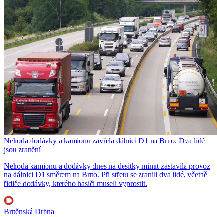
Nehoda dodávky a kamionu zavřela dálnici D1 na Brno. Dva lidé
jsou zranění
Nehoda kamionu a dodávky dnes na desítky minut zastavila provoz
na dálnici D1 směrem na Brno. Při střetu se zranili dva lidé, včetně
řidiče dodávky, kterého hasiči museli vyprostit.
Brněnská Drbna