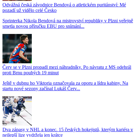
Odvážná česká závodnice Bendová o atletickém puritánství: Mé
pozadí už vidělo celé Česko
Sprinterka Nikola Bendová na mistrovství republiky v Plzni veřejně
smetla novou příručku EBU pro snímání...
Červ se v Plzni propadl mezi náhradníky. Po návratu z MS odehrál
proti Brnu pouhých 19 minut
Ještě v dubnu ho Viktoria označovala za oporu a lídra kabiny. Na
startu nové sezony začínal Lukáš Červ...
Dva zápasy v NHL a konec. 15 českých hokejistů, kterým kariéra v
nejlepší lize vydržela jen krátce