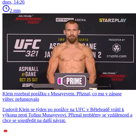
dnes, 14:26
2 min
Klein rozebral porážku s Musayevem. Přiznal, co mu v zápase
vůbec nefungovalo
Ľudovít Klein se týden po porážce na UFC v Bělehradě vrátil k
výkonu proti Tofiqu Musayevovi. Přiznal problémy se vzdáleností a
chce se soustředit na další návrat.