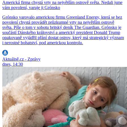
Americká firma chystá vrty na největším ostrově světa. Nedali jsme
vám povolení, varuje ji Grónsko
Grónsko varovalo americkou firmu Greenland Energy, která se bez
povolení chystá provádět průzkumné vrty na největším ostrově
světa. Píše o tom v sobotu britský deník The Guardian. Grónsko je
součástí Dánského království a americký prezident Donald Trump
opakovaně vyjádřil přání dostat ostrov, který má strategický význam
i nerostné bohatství, pod americkou kontrolu.
Aktuálně.cz - Zprávy
dnes, 14:30