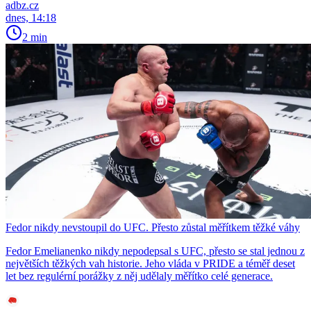
adbz.cz
dnes, 14:18
2 min
Fedor nikdy nevstoupil do UFC. Přesto zůstal měřítkem těžké váhy
Fedor Emelianenko nikdy nepodepsal s UFC, přesto se stal jednou z
největších těžkých vah historie. Jeho vláda v PRIDE a téměř deset
let bez regulérní porážky z něj udělaly měřítko celé generace.