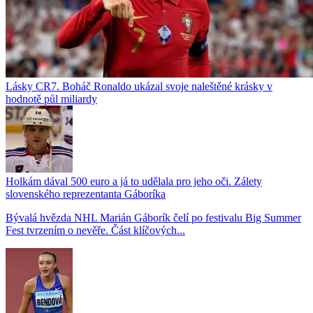
Lásky CR7. Boháč Ronaldo ukázal svoje naleštěné krásky v
hodnotě půl miliardy
Holkám dával 500 euro a já to udělala pro jeho oči. Zálety
slovenského reprezentanta Gáboríka
Bývalá hvězda NHL Marián Gáborík čelí po festivalu Big Summer
Fest tvrzením o nevěře. Část klíčových...