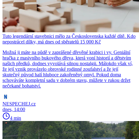
Tuto legendární stavebnici mělo za Československa každé dítě. Kdo
nepostrácel dílky, má dnes od sběratelů 15 000 Kč
Možná ji máte na půdě v zaprášené dřevěné krabici i vy. Geniální
hračka z masivního bukového dřeva, která voní historií a dětstvím
našich předků, dodnes vyvolává silnou nostalgii. Málokdo však ví,
že její vznik provázelo obrovské rodinné zoufalství a že její
skutečný původ halí hluboce zakořeněný omyl. Pokud doma
schováváte kompletní sadu v dobrém stavu, můžete v rukou držet
nečekané bohatství.
NESPECHEJ.cz
dnes, 14:00
4 min