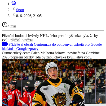
Sport
8. 6. 2026, 21:05
4 min
Přiznání budoucí hvězdy NHL. Jeho první myšlenka byla, že by
kvůli přežití i vraždil
Přidejte si obsah Centrum.cz do oblíbených zdrojů pro Google
hledání a Google zprávy
Osmnáctiletý centr Caleb Malhotra šokoval novináře na Combine
2026 popisem otázky, zda by zabil člověka kvůli lahvi vody.