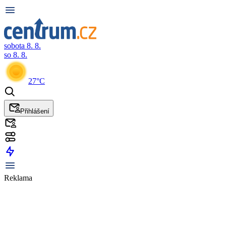
sobota 8. 8.
so 8. 8.
27°C
Přihlášení
Reklama