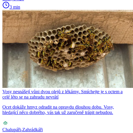
3 min
Vosy nesnášejí vůni dvou olejů z lékárny. Smíchejte je s octem a
celé léto se na zahradu nevrátí
Ocet dokáže hmyz odradit na opravdu dlouhou dobu. Vosy,
hledající něco dobrého, vás tak už zaručeně trápit nebudou.
Chalupáři-Zahrádkáři