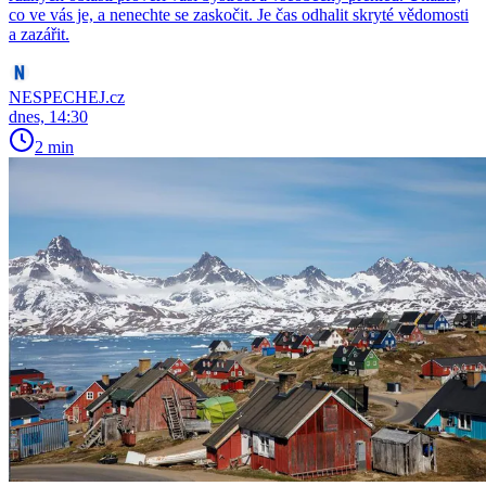
co ve vás je, a nenechte se zaskočit. Je čas odhalit skryté vědomosti
a zazářit.
NESPECHEJ.cz
dnes, 14:30
2 min