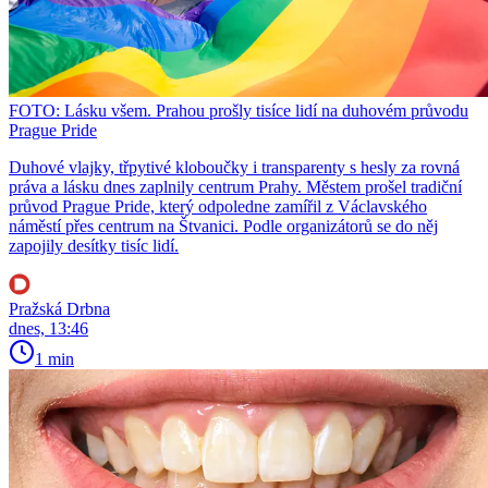
FOTO: Lásku všem. Prahou prošly tisíce lidí na duhovém průvodu
Prague Pride
Duhové vlajky, třpytivé kloboučky i transparenty s hesly za rovná
práva a lásku dnes zaplnily centrum Prahy. Městem prošel tradiční
průvod Prague Pride, který odpoledne zamířil z Václavského
náměstí přes centrum na Štvanici. Podle organizátorů se do něj
zapojily desítky tisíc lidí.
Pražská Drbna
dnes, 13:46
1 min