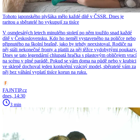
Tohoto japonského plyšáka mělo každé dítě v ČSSR. Dnes je
raritou a sběratelé ho vykupují za tisíce
V osmdesátých letech minulého století po něm toužilo snad každé
dítě v Československu. Kdo ho neměl vystaveného na poličce nebo
připnutého na školní brašně, jako by tehdy neexistoval. Rodiče na
něj stáli nekonečné fronty a platili za něj těžce vydobytými poukazy.
Dnes se tato legendární chlupatá hračka s plastovým obličejem vrací
na scénu v plné parádě. Pokud se vám doma na půdě nebo v krabici
ve sklepě dochoval jeden konkrétní vzácný model, sběratelé vám za
něj bez váhání vyplatí tisíce korun na ruku.
FAJNTIP.cz
dnes, 14:30
3 min