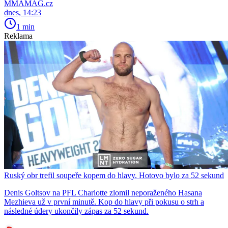
MMAMAG.cz
dnes, 14:23
1 min
Reklama
Ruský obr trefil soupeře kopem do hlavy. Hotovo bylo za 52 sekund
Denis Goltsov na PFL Charlotte zlomil neporaženého Hasana
Mezhieva už v první minutě. Kop do hlavy při pokusu o strh a
následné údery ukončily zápas za 52 sekund.