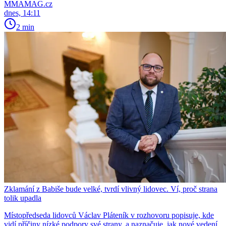
MMAMAG.cz
dnes, 14:11
2 min
Zklamání z Babiše bude velké, tvrdí vlivný lidovec. Ví, proč strana
tolik upadla
Místopředseda lidovců Václav Pláteník v rozhovoru popisuje, kde
vidí příčiny nízké podpory své strany, a naznačuje, jak nové vedení