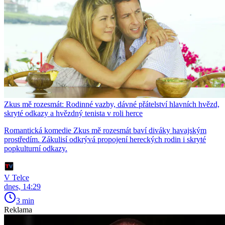
Zkus mě rozesmát: Rodinné vazby, dávné přátelství hlavních hvězd,
skryté odkazy a hvězdný tenista v roli herce
Romantická komedie Zkus mě rozesmát baví diváky havajským
prostředím. Zákulisí odkrývá propojení hereckých rodin i skryté
popkulturní odkazy.
V Telce
dnes, 14:29
3 min
Reklama