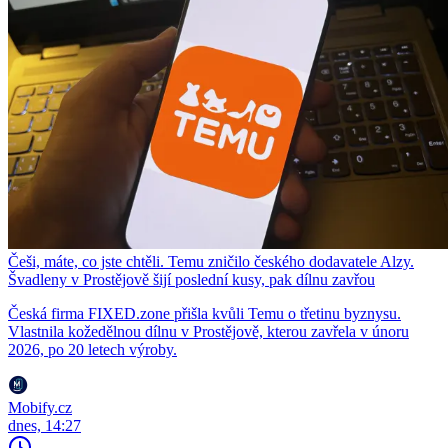
Češi, máte, co jste chtěli. Temu zničilo českého dodavatele Alzy.
Švadleny v Prostějově šijí poslední kusy, pak dílnu zavřou
Česká firma FIXED.zone přišla kvůli Temu o třetinu byznysu.
Vlastnila kožedělnou dílnu v Prostějově, kterou zavřela v únoru
2026, po 20 letech výroby.
Mobify.cz
dnes, 14:27