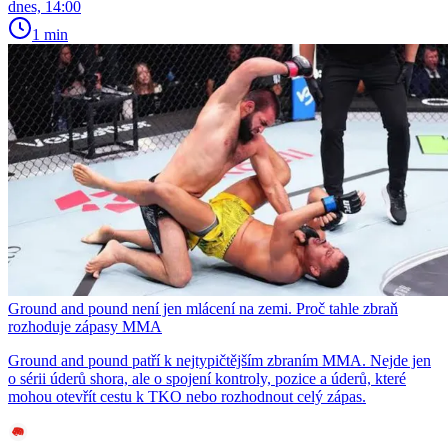
dnes, 14:00
1 min
Ground and pound není jen mlácení na zemi. Proč tahle zbraň
rozhoduje zápasy MMA
Ground and pound patří k nejtypičtějším zbraním MMA. Nejde jen
o sérii úderů shora, ale o spojení kontroly, pozice a úderů, které
mohou otevřít cestu k TKO nebo rozhodnout celý zápas.