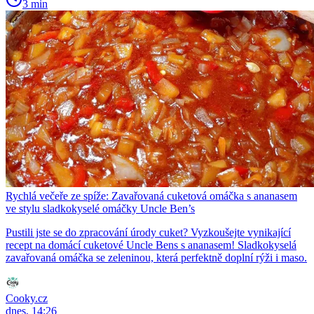
3 min
Rychlá večeře ze spíže: Zavařovaná cuketová omáčka s ananasem
ve stylu sladkokyselé omáčky Uncle Ben’s
Pustili jste se do zpracování úrody cuket? Vyzkoušejte vynikající
recept na domácí cuketové Uncle Bens s ananasem! Sladkokyselá
zavařovaná omáčka se zeleninou, která perfektně doplní rýži i maso.
Cooky.cz
dnes, 14:26