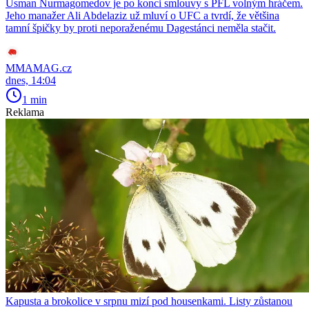
Usman Nurmagomedov je po konci smlouvy s PFL volným hráčem.
Jeho manažer Ali Abdelaziz už mluví o UFC a tvrdí, že většina
tamní špičky by proti neporaženému Dagestánci neměla stačit.
MMAMAG.cz
dnes, 14:04
1 min
Reklama
Kapusta a brokolice v srpnu mizí pod housenkami. Listy zůstanou