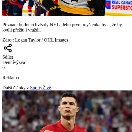
Přiznání budoucí hvězdy NHL. Jeho první myšlenka byla, že by
kvůli přežití i vraždil
Zdroj
:
Logan Taylor / OHL Images
Sdílet
Denní
výzva
0
Reklama
Další články z
SportyŽivě