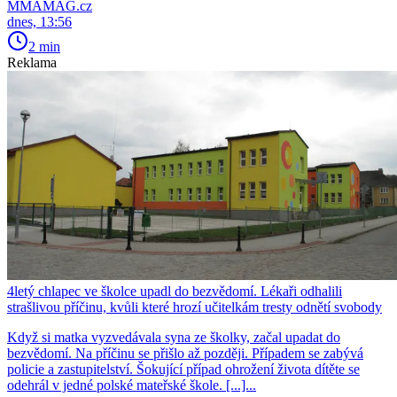
MMAMAG.cz
dnes, 13:56
2 min
Reklama
4letý chlapec ve školce upadl do bezvědomí. Lékaři odhalili
strašlivou příčinu, kvůli které hrozí učitelkám tresty odnětí svobody
Když si matka vyzvedávala syna ze školky, začal upadat do
bezvědomí. Na příčinu se přišlo až později. Případem se zabývá
policie a zastupitelství. Šokující případ ohrožení života dítěte se
odehrál v jedné polské mateřské škole. [...]...