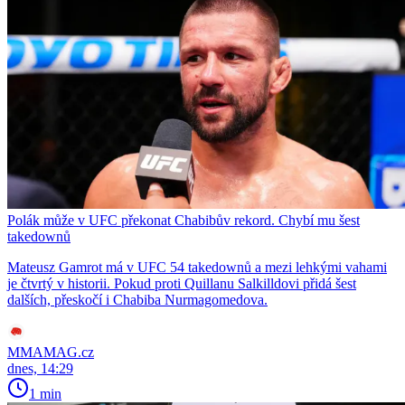
Polák může v UFC překonat Chabibův rekord. Chybí mu šest
takedownů
Mateusz Gamrot má v UFC 54 takedownů a mezi lehkými vahami
je čtvrtý v historii. Pokud proti Quillanu Salkilldovi přidá šest
dalších, přeskočí i Chabiba Nurmagomedova.
MMAMAG.cz
dnes, 14:29
1 min