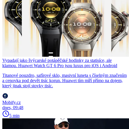
Vypadají jako švýcarské potápěčské hodinky za statisíce, ale
klamou. Huawei Watch GT 6 Pro jsou luxus pro iOS i Android
Titanové pouzdro, safírové sklo, masivní luneta s číselným značením
a cenovka pod devět tisíc korun. Huawei tím míří přímo na dojem,
který jinak stojí stovky tisíc.
Mobify.cz
dnes, 09:48
5 min