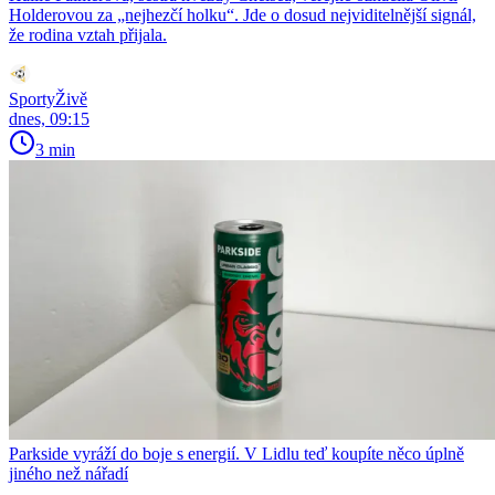
Holderovou za „nejhezčí holku“. Jde o dosud nejviditelnější signál,
že rodina vztah přijala.
SportyŽivě
dnes, 09:15
3 min
Parkside vyráží do boje s energií. V Lidlu teď koupíte něco úplně
jiného než nářadí