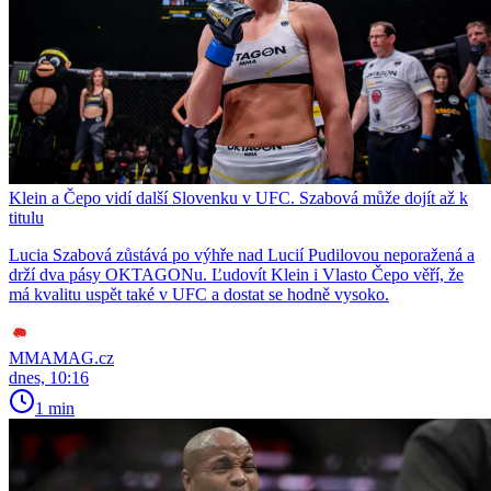
Klein a Čepo vidí další Slovenku v UFC. Szabová může dojít až k
titulu
Lucia Szabová zůstává po výhře nad Lucií Pudilovou neporažená a
drží dva pásy OKTAGONu. Ľudovít Klein i Vlasto Čepo věří, že
má kvalitu uspět také v UFC a dostat se hodně vysoko.
MMAMAG.cz
dnes, 10:16
1 min