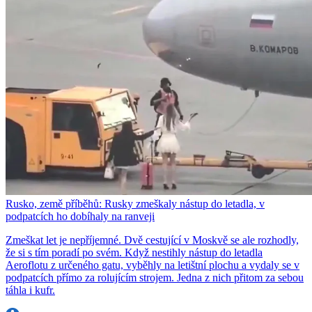
Rusko, země příběhů: Rusky zmeškaly nástup do letadla, v
podpatcích ho dobíhaly na ranveji
Zmeškat let je nepříjemné. Dvě cestující v Moskvě se ale rozhodly,
že si s tím poradí po svém. Když nestihly nástup do letadla
Aeroflotu z určeného gatu, vyběhly na letištní plochu a vydaly se v
podpatcích přímo za rolujícím strojem. Jedna z nich přitom za sebou
táhla i kufr.