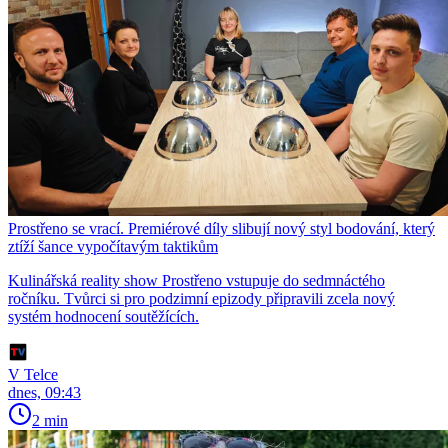
Prostřeno se vrací. Premiérové díly slibují nový styl bodování, který
ztíží šance vypočítavým taktikům
Kulinářská reality show Prostřeno vstupuje do sedmnáctého
ročníku. Tvůrci si pro podzimní epizody připravili zcela nový
systém hodnocení soutěžících.
V Telce
dnes, 09:43
2 min