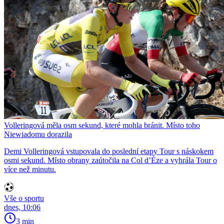
Volleringová měla osm sekund, které mohla bránit. Místo toho
Niewiadomu dorazila
Demi Volleringová vstupovala do poslední etapy Tour s náskokem
osmi sekund. Místo obrany zaútočila na Col d’Èze a vyhrála Tour o
více než minutu.
Vše o sportu
dnes, 10:06
3 min