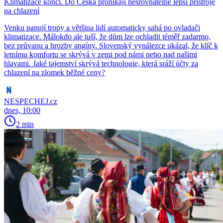
Klimatizace končí. Do Česka pronikají nesrovnatelně lepší přístroje
na chlazení
Venku panují tropy a většina lidí automaticky sahá po ovladači
klimatizace. Málokdo ale tuší, že dům lze ochladit téměř zadarmo,
bez průvanu a hrozby angíny. Slovenský vynálezce ukázal, že klíč k
letnímu komfortu se skrývá v zemi pod námi nebo nad našimi
hlavami. Jaké tajemství skrývá technologie, která sráží účty za
chlazení na zlomek běžné ceny?
NESPECHEJ.cz
dnes, 10:00
2 min