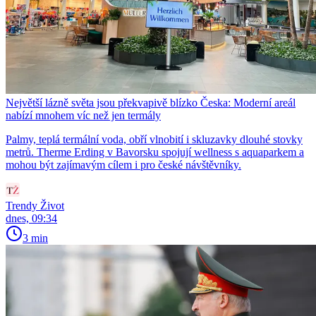
Největší lázně světa jsou překvapivě blízko Česka: Moderní areál
nabízí mnohem víc než jen termály
Palmy, teplá termální voda, obří vlnobití i skluzavky dlouhé stovky
metrů. Therme Erding v Bavorsku spojují wellness s aquaparkem a
mohou být zajímavým cílem i pro české návštěvníky.
Trendy Život
dnes, 09:34
3 min