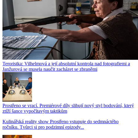
Teroristka: Vilhelmová a její absolutní kontrola nad fotografiemi a
Janžurová se musela naučit zacházet se zbraněmi
Prostřeno se vrací. Premiérové díly slibují nový styl bodování, který
ztíží šance vypočítavým taktikům
Kulinářská reality show Prostřeno vstupuje do sedmnáctého
ročníku. Tvůrci si pro podzimní epizody...