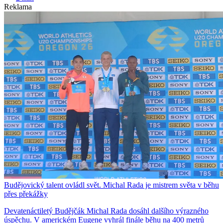
Reklama
Budějovický talent ovládl svět. Michal Rada je mistrem světa v běhu
přes překážky
Devatenáctiletý Budějčák Michal Rada dosáhl dalšího výrazného
úspěchu. V americkém Eugene vyhrál finále běhu na 400 metrů