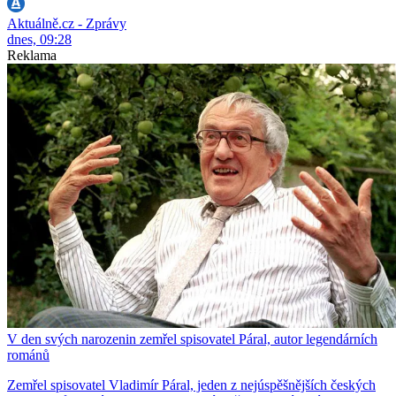
Aktuálně.cz - Zprávy
dnes, 09:28
Reklama
V den svých narozenin zemřel spisovatel Páral, autor legendárních
románů
Zemřel spisovatel Vladimír Páral, jeden z nejúspěšnějších českých