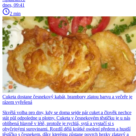
dnes, 09:41
2 min
Cuketa dostane česnekový kabát, brambory zlatou barvu a večeře je
rázem vyřešená
Skvělá volba pro dny, kdy se doma sejde pár cuket a člověk nechce
stát půl odpoledne u plotny. Cuketa v česnekovém těstíčku je u nás
oblíbená hlavně v létě, protože je rychlá, sytá a vystačí si s
obyčejnými surovinami. Rozdíl dělá krátké osolení předem a hustší
těstíčko s česnekem, díky kterému zůstane povrch hezky zlatavý a