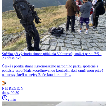
Sněžka při východu slunce přilákala 500 turistů, strážci parku řešili
23 přestupků
Česká i polská strana Krkonošského národního parku společně s
policisty uspořádala koordinovanou kontrolní akci zaměřenou právě
na turisty, kteří na nejvyšší českou horu míří…
Náš REGION
dnes, 09:30
2 min