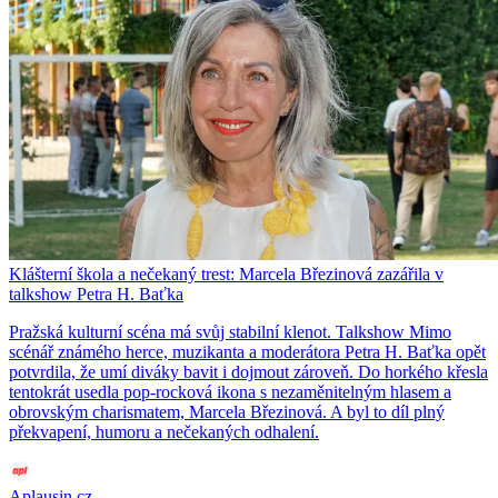
Klášterní škola a nečekaný trest: Marcela Březinová zazářila v
talkshow Petra H. Baťka
Pražská kulturní scéna má svůj stabilní klenot. Talkshow Mimo
scénář známého herce, muzikanta a moderátora Petra H. Baťka opět
potvrdila, že umí diváky bavit i dojmout zároveň. Do horkého křesla
tentokrát usedla pop-rocková ikona s nezaměnitelným hlasem a
obrovským charismatem, Marcela Březinová. A byl to díl plný
překvapení, humoru a nečekaných odhalení.
Aplausin.cz