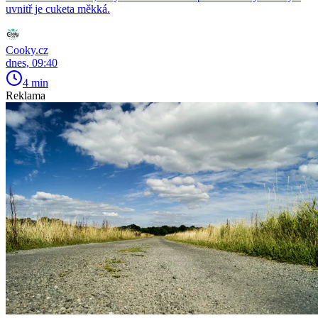
uvnitř je cuketa měkká.
Cooky.cz
dnes, 09:40
4 min
Reklama