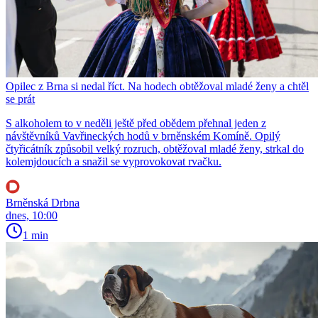
Opilec z Brna si nedal říct. Na hodech obtěžoval mladé ženy a chtěl
se prát
S alkoholem to v neděli ještě před obědem přehnal jeden z
návštěvníků Vavřineckých hodů v brněnském Komíně. Opilý
čtyřicátník způsobil velký rozruch, obtěžoval mladé ženy, strkal do
kolemjdoucích a snažil se vyprovokovat rvačku.
Brněnská Drbna
dnes, 10:00
1 min