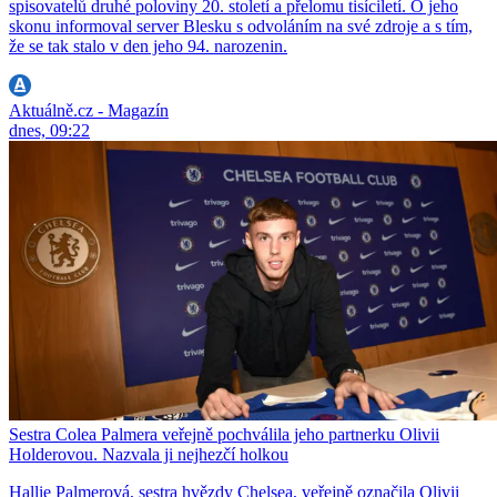
spisovatelů druhé poloviny 20. století a přelomu tisíciletí. O jeho
skonu informoval server Blesku s odvoláním na své zdroje a s tím,
že se tak stalo v den jeho 94. narozenin.
Aktuálně.cz - Magazín
dnes, 09:22
Sestra Colea Palmera veřejně pochválila jeho partnerku Olivii
Holderovou. Nazvala ji nejhezčí holkou
Hallie Palmerová, sestra hvězdy Chelsea, veřejně označila Olivii