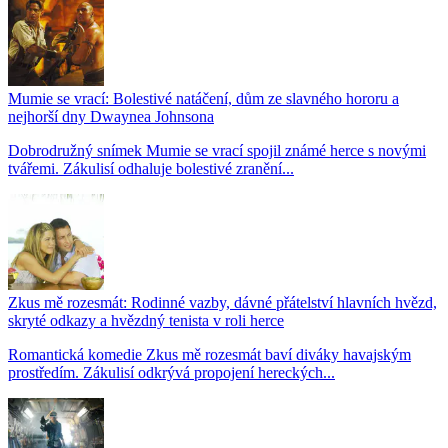
Mumie se vrací: Bolestivé natáčení, dům ze slavného hororu a
nejhorší dny Dwaynea Johnsona
Dobrodružný snímek Mumie se vrací spojil známé herce s novými
tvářemi. Zákulisí odhaluje bolestivé zranění...
Zkus mě rozesmát: Rodinné vazby, dávné přátelství hlavních hvězd,
skryté odkazy a hvězdný tenista v roli herce
Romantická komedie Zkus mě rozesmát baví diváky havajským
prostředím. Zákulisí odkrývá propojení hereckých...