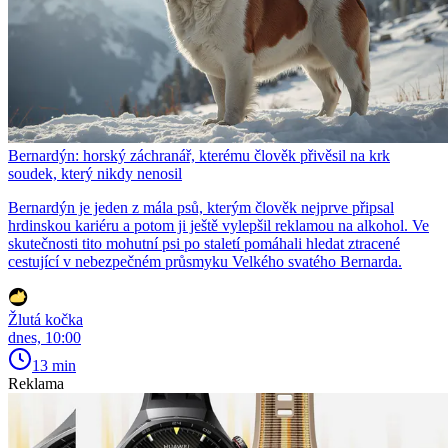
Bernardýn: horský záchranář, kterému člověk přivěsil na krk
soudek, který nikdy nenosil
Bernardýn je jeden z mála psů, kterým člověk nejprve připsal
hrdinskou kariéru a potom ji ještě vylepšil reklamou na alkohol. Ve
skutečnosti tito mohutní psi po staletí pomáhali hledat ztracené
cestující v nebezpečném průsmyku Velkého svatého Bernarda.
Žlutá kočka
dnes, 10:00
13 min
Reklama