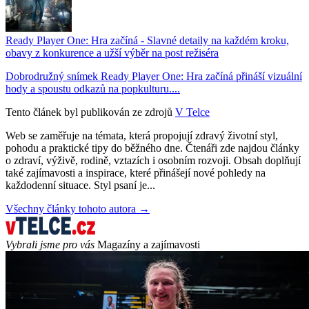
Ready Player One: Hra začíná - Slavné detaily na každém kroku,
obavy z konkurence a užší výběr na post režiséra
Dobrodružný snímek Ready Player One: Hra začíná přináší vizuální
hody a spoustu odkazů na popkulturu....
Tento článek byl publikován ze zdrojů
V Telce
Web se zaměřuje na témata, která propojují zdravý životní styl,
pohodu a praktické tipy do běžného dne. Čtenáři zde najdou články
o zdraví, výživě, rodině, vztazích i osobním rozvoji. Obsah doplňují
také zajímavosti a inspirace, které přinášejí nové pohledy na
každodenní situace. Styl psaní je...
Všechny články tohoto autora →
Vybrali jsme pro vás
Magazíny a zajímavosti