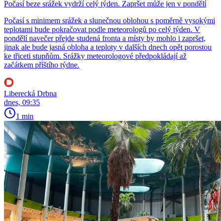
Počasí beze srážek vydrží celý týden. Zapršet může jen v pondělí
Počasí s minimem srážek a slunečnou oblohou s poměrně vysokými
teplotami bude pokračovat podle meteorologů po celý týden. V
pondělí navečer přejde studená fronta a místy by mohlo i zapršet,
jinak ale bude jasná obloha a teploty v dalších dnech opět porostou
ke třiceti stupňům. Srážky meteorologové předpokládají až
začátkem příštího týdne.
Liberecká Drbna
dnes, 09:35
1 min