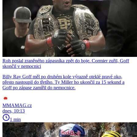
Roh poslal zraněného zápasníka zpět do boje. Cormier zuřil, Goff
skončil v nemocnici
Billy Ray Goff měl po druhém kole výrazně oteklé pravé oko,
přesto nastoupil do třetího. Ty Miller ho ukončil za 15 sekund a
Goff po zápase zamířil do nemocnice.
MMAMAG.cz
dnes, 10:13
1 min