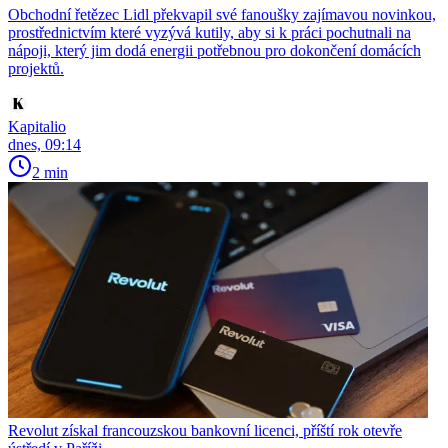
Obchodní řetězec Lidl překvapil své fanoušky zajímavou novinkou,
prostřednictvím které vyzývá kutily, aby si k práci pochutnali na
nápoji, který jim dodá energii potřebnou pro dokončení domácích
projektů.
Kapitalio
dnes, 09:14
2 min
Revolut získal francouzskou bankovní licenci, příští rok otevře