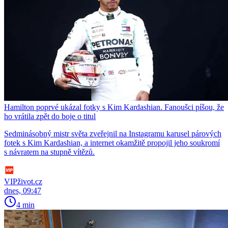
Hamilton poprvé ukázal fotky s Kim Kardashian. Fanoušci píšou, že
ho vrátila zpět do boje o titul
Sedminásobný mistr světa zveřejnil na Instagramu karusel párových
fotek s Kim Kardashian, a internet okamžitě propojil jeho soukromí
s návratem na stupně vítězů.
VIPživot.cz
dnes, 09:47
4 min