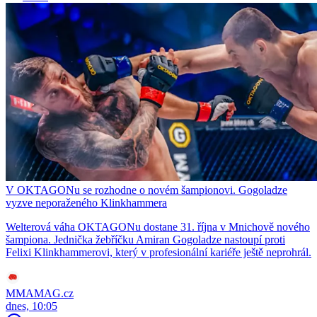
V OKTAGONu se rozhodne o novém šampionovi. Gogoladze
vyzve neporaženého Klinkhammera
Welterová váha OKTAGONu dostane 31. října v Mnichově nového
šampiona. Jednička žebříčku Amiran Gogoladze nastoupí proti
Felixi Klinkhammerovi, který v profesionální kariéře ještě neprohrál.
MMAMAG.cz
dnes, 10:05