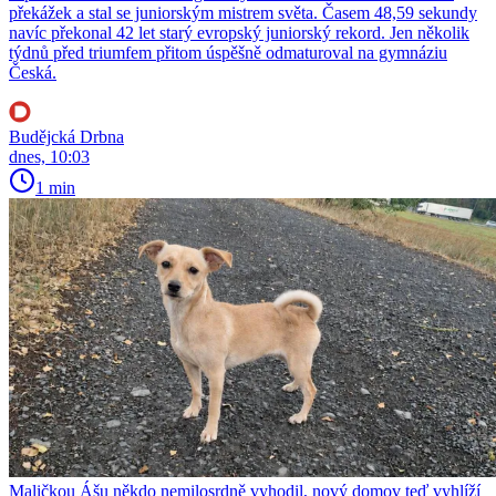
překážek a stal se juniorským mistrem světa. Časem 48,59 sekundy
navíc překonal 42 let starý evropský juniorský rekord. Jen několik
týdnů před triumfem přitom úspěšně odmaturoval na gymnáziu
Česká.
Budějcká Drbna
dnes, 10:03
1 min
Maličkou Ášu někdo nemilosrdně vyhodil, nový domov teď vyhlíží