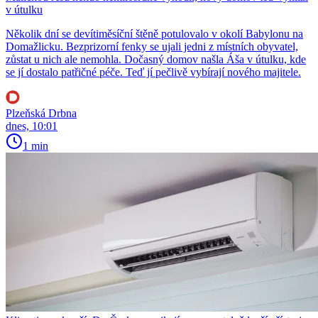
v útulku
Několik dní se devítiměsíční štěně potulovalo v okolí Babylonu na
Domažlicku. Bezprizorní fenky se ujali jedni z místních obyvatel,
zůstat u nich ale nemohla. Dočasný domov našla Áša v útulku, kde
se jí dostalo patřičné péče. Teď jí pečlivě vybírají nového majitele.
Plzeňská Drbna
dnes, 10:01
1 min