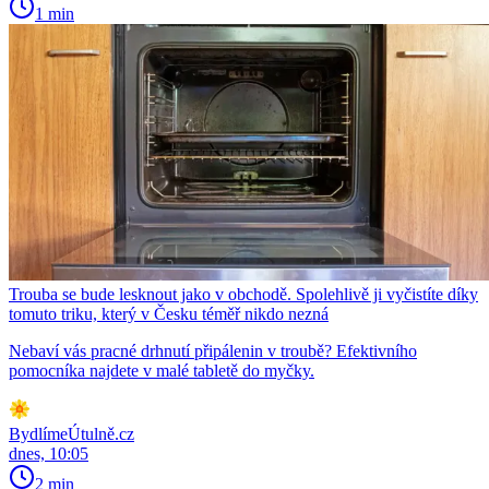
1 min
Trouba se bude lesknout jako v obchodě. Spolehlivě ji vyčistíte díky
tomuto triku, který v Česku téměř nikdo nezná
Nebaví vás pracné drhnutí připálenin v troubě? Efektivního
pomocníka najdete v malé tabletě do myčky.
BydlímeÚtulně.cz
dnes, 10:05
2 min