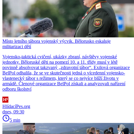
Místo letního tábora vojenský výcvik. Bělorusko eskaluje
militarizaci dětí
Vojensko-taktická cvičení, ukázky zbraní, návštěvy vojenské
jednotky. Běloruské děti na pomezí 10. a 11. třídy musí v létě
povinně absolvovat takzvaný „zdravotní tábor“. Exilová organizace
BelPol odhalila, že se ve skutečnosti jedná o vícedenní vojensko-
vlastenecký tábor s režimem, který se co nejvíce blíží životu v
armádě. Členové organizace BelPol získali a analyzovali nařízení
odboru školství
HlídacíPes.org
dnes, 09:30
5 min