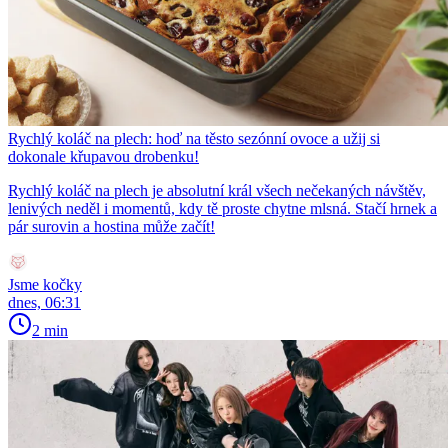
Rychlý koláč na plech: hoď na těsto sezónní ovoce a užij si
dokonale křupavou drobenku!
Rychlý koláč na plech je absolutní král všech nečekaných návštěv,
lenivých neděl i momentů, kdy tě proste chytne mlsná. Stačí hrnek a
pár surovin a hostina může začít!
Jsme kočky
dnes, 06:31
2 min