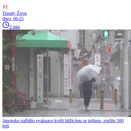
Trendy Život
dnes, 06:25
2 min
Japonsko nařídilo evakuace kvůli blížícímu se tajfunu, zrušilo 500
letů