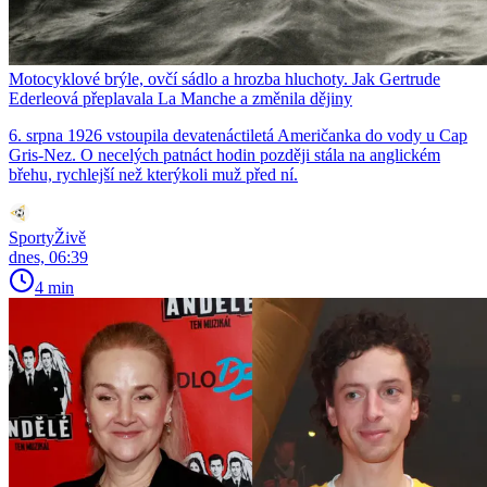
Motocyklové brýle, ovčí sádlo a hrozba hluchoty. Jak Gertrude
Ederleová přeplavala La Manche a změnila dějiny
6. srpna 1926 vstoupila devatenáctiletá Američanka do vody u Cap
Gris-Nez. O necelých patnáct hodin později stála na anglickém
břehu, rychlejší než kterýkoli muž před ní.
SportyŽivě
dnes, 06:39
4 min