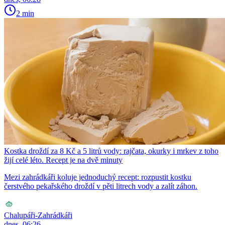
2 min
Kostka droždí za 8 Kč a 5 litrů vody: rajčata, okurky i mrkev z toho
žijí celé léto. Recept je na dvě minuty
Mezi zahrádkáři koluje jednoduchý recept: rozpustit kostku
čerstvého pekařského droždí v pěti litrech vody a zalít záhon.
Chalupáři-Zahrádkáři
dnes, 06:26