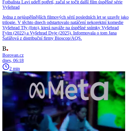
Fotbalista Lavi udeří potřetí, začal se točit další film úspěšné série
Vyšehrad
Jedna z nejúspěšnějších filmových sérií posledních let se uzavře jako
trilogie. V těchto dnech odstartovalo natáčení nekorektní komedie
Vyšehrad Třy (foto), která naváže na úspěšné snímky Vyšehrad
Fylm (2022) a Vyšehrad Dvje (2025). Informovala o tom Jana
Šafářová z distribuční firmy Bioscop/AQS.
Borovan.cz
dnes, 06:18
2 min