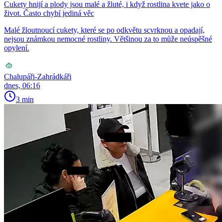
Cukety hnijí a plody jsou malé a žluté, i když rostlina kvete jako o
život. Často chybí jediná věc
Malé žloutnoucí cukety, které se po odkvětu scvrknou a opadají,
nejsou známkou nemocné rostliny. Většinou za to může neúspěšné
opylení.
Chalupáři-Zahrádkáři
dnes, 06:16
3 min