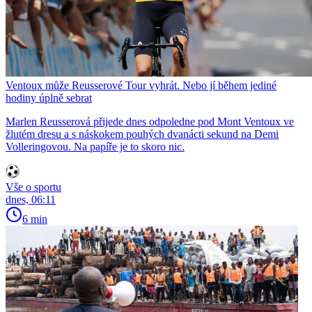
Ventoux může Reusserové Tour vyhrát. Nebo jí během jediné
hodiny úplně sebrat
Marlen Reusserová přijede dnes odpoledne pod Mont Ventoux ve
žlutém dresu a s náskokem pouhých dvanácti sekund na Demi
Volleringovou. Na papíře je to skoro nic.
Vše o sportu
dnes, 06:11
6 min