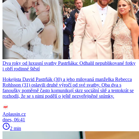
Dva roky od luxusní svatby Pastrňáka: Odhalil nepublikované fotky
i obří rodinné štěstí
Hokejista David Pastrňák (30) a jeho milovaná manželka Rebecca
Rohlsson (31) oslavili druhé výročí od své svatby. Oba dva s
fanoušky poměrně často komunikují skrz sociální sítě a tentokrát se
rozhodli, že se s nimi podělí o ještě nezveřejněné snímky.
Aplausin.cz
dnes, 06:41
2 min