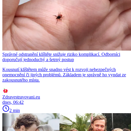
Správné odstranění klíštěte snižuje riziko komplikací. Odborníci
doporučují jednoduchý a šetrný postup
Kousnutí klíštětem může snadno vést k rozvoji nebezpečných
onemocnění či jiných problémů. Základem je správně ho vyndat ze
zakousnutého místa.
Zdravestravovani.eu
dnes, 06:42
2 min