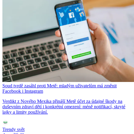
Soud tvrdě zasáhl proti Metě: mladým uživatelům má změnit
Facebook i Instagram
Verdikt z Nového Mexika přináší Metě účet za údajné škody na
duševním zdraví dětí i konkrétní omezení: méně notifikací, skryté
lajky a limity používání.
Trendy svět