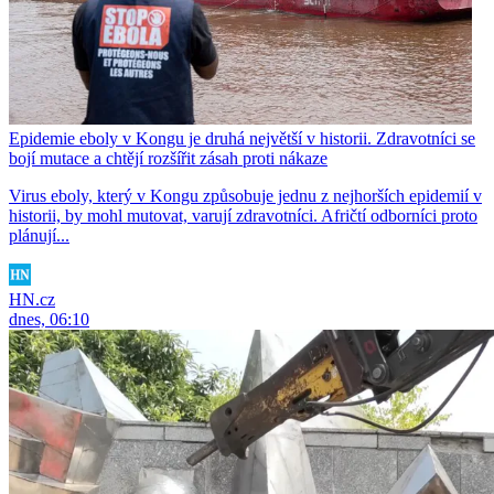
Epidemie eboly v Kongu je druhá největší v historii. Zdravotníci se
bojí mutace a chtějí rozšířit zásah proti nákaze
Virus eboly, který v Kongu způsobuje jednu z nejhorších epidemií v
historii, by mohl mutovat, varují zdravotníci. Afričtí odborníci proto
plánují...
HN.cz
dnes, 06:10