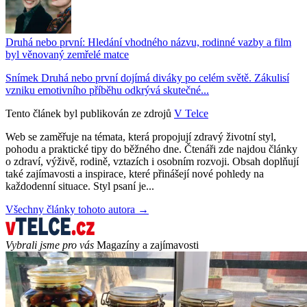
Druhá nebo první: Hledání vhodného názvu, rodinné vazby a film
byl věnovaný zemřelé matce
Snímek Druhá nebo první dojímá diváky po celém světě. Zákulisí
vzniku emotivního příběhu odkrývá skutečné...
Tento článek byl publikován ze zdrojů
V Telce
Web se zaměřuje na témata, která propojují zdravý životní styl,
pohodu a praktické tipy do běžného dne. Čtenáři zde najdou články
o zdraví, výživě, rodině, vztazích i osobním rozvoji. Obsah doplňují
také zajímavosti a inspirace, které přinášejí nové pohledy na
každodenní situace. Styl psaní je...
Všechny články tohoto autora →
Vybrali jsme pro vás
Magazíny a zajímavosti