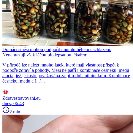
Domácí směsi mohou podpořit imunitu během nachlazení.
Nenahrazují však léčbu předepsanou lékařem
V přírodě lze nalézt mnoho látek, které mají vlastnost přispět k
podpoře zdraví a pohody. Mezi ně patří i kombinace česneku, medu
a octa, jež je často považována za přírodní antibiotikum. Kombinace
česneku, medu a [...]...
Zdravestravovani.eu
dnes, 06:43
2 min