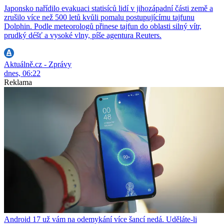
Japonsko nařídilo evakuaci statisíců lidí v jihozápadní části země a
zrušilo více než 500 letů kvůli pomalu postupujícímu tajfunu
Dolphin. Podle meteorologů přinese tajfun do oblasti silný vítr,
prudký déšť a vysoké vlny, píše agentura Reuters.
Aktuálně.cz - Zprávy
dnes, 06:22
Reklama
Android 17 už vám na odemykání více šancí nedá. Uděláte-li