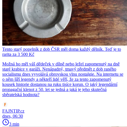
Tento starý popelník z dob ČSR měl doma každý dělník. Teď je to
rarita za 3 500 Kč
Možná ho měl váš dědeček v dílně nebo ležel zapomenutý na dně
staré krabice v garáži. Nenápadný, tmavý předmět z dob raného
socialismu dnes vyvolává obrovskou vlnu nostalgie. Na internetu se
o něm šíří legendy a někteří lidé věří, že za tento zapomenutý
kousek historie dostanou na ruku tisíce korun. O jaký legendární
propagační klenot z 50. let se jedná a jaká je jeho skutečná
sběratelská hodnota?
FAJNTIP.cz
dnes, 06:30
3 min