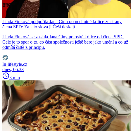
Linda Finková podpořila Jana Cinu po nechutné kritice ze strany
člena SPD: Za tato slova jí Češi tleskají
Linda Finková se zastala Jana Ciny po ostré kritice od člena SPD.
Celé je to spor o to, co část společnosti ještě bere jako umění a co už
odmítá čistě z principu.
In-lifestyle.cz
dnes, 06:38
3 min