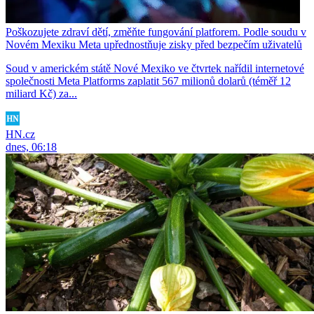
Poškozujete zdraví dětí, změňte fungování platforem. Podle soudu v
Novém Mexiku Meta upřednostňuje zisky před bezpečím uživatelů
Soud v americkém státě Nové Mexiko ve čtvrtek nařídil internetové
společnosti Meta Platforms zaplatit 567 milionů dolarů (téměř 12
miliard Kč) za...
HN.cz
dnes, 06:18