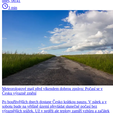
dnes, 06:41
3 min
Meteorologové mají před víkendem dobrou zprávu: Počasí se v
Česku výrazně změní
Po bouřlivějších dnech dostane Česko krátkou pauzu. V pátek a v
sobotu bude na většině území převládat slunečné počasí bez
výraznějších srážek. Už v neděli ale teploty zamíří vzhůru a začátek