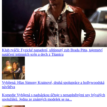
Klub rváčů: Fyzické napadení, uštípnutý zub Brada Pitta, tajemství
natáčení intimních scén a dech z Titanicu
Vybíjená: Hlas Simony Krainové, druhá spolupráce a hollywoodská
návštěva
Komedie Vybíjená s nadsázkou účtuje s nenaplněnými sny bývalých
spolužáků. Jedna ze známých modelek se na...