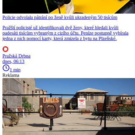
Policie odvolala pátrání po ženě kvůli ukradeným 50 tisícům
Pražští policisté už identifikovali dvě ženy, které hledali kvůli
padesáti tisícům vybraným z cizího účtu. Peníze postupně vybírala
jedna z nich pomocí karty, která zmizela z bytu na Plzeňské.
Pražská Drbna
dnes, 06:13
1 min
Reklama