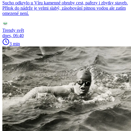
Sucho odkrylo u Víru kamenné obruby cest, pařezy i zbytky staveb.
Přítok do nádrže je velmi slabý, zásobování pitnou vodou ale zatím
omezené není.
Trendy svět
dnes, 06:40
3 min