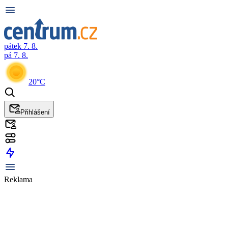
pátek 7. 8.
pá 7. 8.
20°C
Přihlášení
Reklama