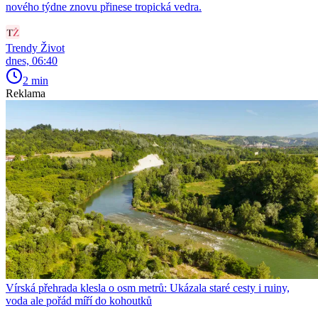
nového týdne znovu přinese tropická vedra.
Trendy Život
dnes, 06:40
2 min
Reklama
Vírská přehrada klesla o osm metrů: Ukázala staré cesty i ruiny,
voda ale pořád míří do kohoutků