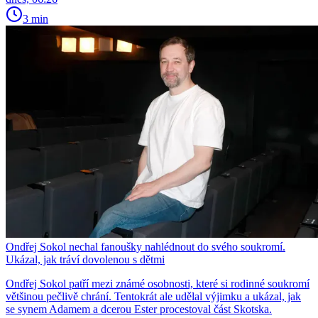
3 min
Ondřej Sokol nechal fanoušky nahlédnout do svého soukromí.
Ukázal, jak tráví dovolenou s dětmi
Ondřej Sokol patří mezi známé osobnosti, které si rodinné soukromí
většinou pečlivě chrání. Tentokrát ale udělal výjimku a ukázal, jak
se synem Adamem a dcerou Ester procestoval část Skotska.