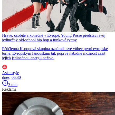
Hravé, osobité a konečně v Evropě. Young Posse představí svůj
jedinečný old-school hip hop a funkové rytmy
Pětičlenná K-popová skupina oznámila své vůbec první evropské
turné. Evropským fanouškům tak poprvé nabídne možnost zažít
jejich jedinečnou energii naživo.
Asianstyle
dnes, 06:30
3 min
Reklama