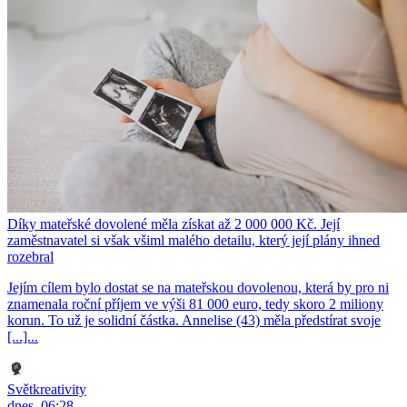
Díky mateřské dovolené měla získat až 2 000 000 Kč. Její
zaměstnavatel si však všiml malého detailu, který její plány ihned
rozebral
Jejím cílem bylo dostat se na mateřskou dovolenou, která by pro ni
znamenala roční příjem ve výši 81 000 euro, tedy skoro 2 miliony
korun. To už je solidní částka. Annelise (43) měla předstírat svoje
[...]...
Světkreativity
dnes, 06:28