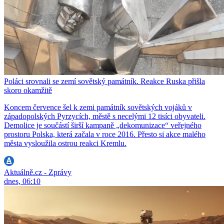
Poláci srovnali se zemí sovětský památník. Reakce Ruska přišla
skoro okamžitě
Koncem července šel k zemi památník sovětských vojáků v
západopolských Pyrzycích, městě s necelými 12 tisíci obyvateli.
Demolice je součástí širší kampaně „dekomunizace“ veřejného
prostoru Polska, která začala v roce 2016. Přesto si akce malého
města vysloužila ostrou reakci Kremlu.
Aktuálně.cz - Zprávy
dnes, 06:10