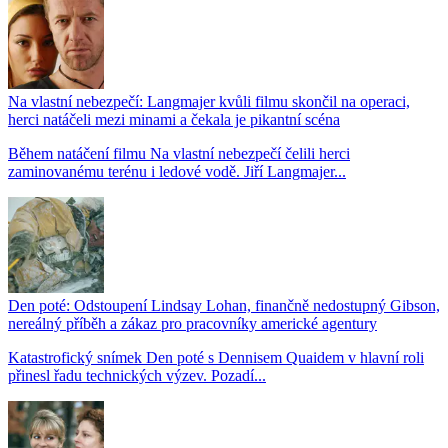
Na vlastní nebezpečí: Langmajer kvůli filmu skončil na operaci,
herci natáčeli mezi minami a čekala je pikantní scéna
Během natáčení filmu Na vlastní nebezpečí čelili herci
zaminovanému terénu i ledové vodě. Jiří Langmajer...
Den poté: Odstoupení Lindsay Lohan, finančně nedostupný Gibson,
nereálný příběh a zákaz pro pracovníky americké agentury
Katastrofický snímek Den poté s Dennisem Quaidem v hlavní roli
přinesl řadu technických výzev. Pozadí...