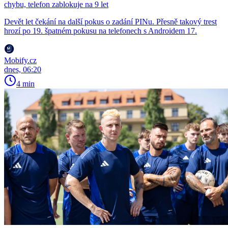
chybu, telefon zablokuje na 9 let
Devět let čekání na další pokus o zadání PINu. Přesně takový trest
hrozí po 19. špatném pokusu na telefonech s Androidem 17.
Mobify.cz
dnes, 06:20
4 min