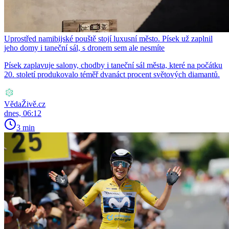
Uprostřed namibijské pouště stojí luxusní město. Písek už zaplnil
jeho domy i taneční sál, s dronem sem ale nesmíte
Písek zaplavuje salony, chodby i taneční sál města, které na počátku
20. století produkovalo téměř dvanáct procent světových diamantů.
VědaŽivě.cz
dnes, 06:12
3 min