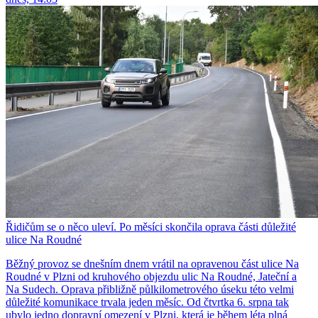
Řidičům se o něco uleví. Po měsíci skončila oprava části důležité
ulice Na Roudné
Běžný provoz se dnešním dnem vrátil na opravenou část ulice Na
Roudné v Plzni od kruhového objezdu ulic Na Roudné, Jateční a
Na Sudech. Oprava přibližně půlkilometrového úseku této velmi
důležité komunikace trvala jeden měsíc. Od čtvrtka 6. srpna tak
ubylo jedno dopravní omezení v Plzni, která je během léta plná