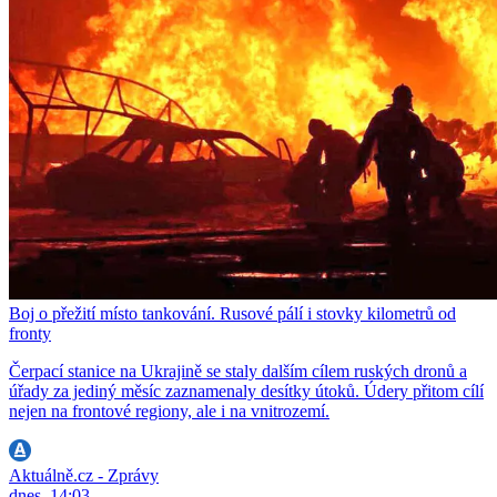
Boj o přežití místo tankování. Rusové pálí i stovky kilometrů od
fronty
Čerpací stanice na Ukrajině se staly dalším cílem ruských dronů a
úřady za jediný měsíc zaznamenaly desítky útoků. Údery přitom cílí
nejen na frontové regiony, ale i na vnitrozemí.
Aktuálně.cz - Zprávy
dnes, 14:03