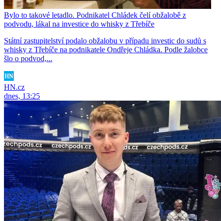
Bylo to takové letadlo. Podnikatel Chládek čelí obžalobě z
podvodu, lákal na investice do whisky z Třebíče
Státní zastupitelství podalo obžalobu v případu investic do sudů s
whisky z Třebíče na podnikatele Ondřeje Chládka. Podle žalobce
šlo o podvod,...
HN.cz
dnes, 13:25