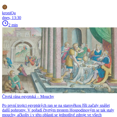
kroniQa
dnes, 13:30
2 min
Čtvrtá rána egyptská – Mouchy
Po první trojici egyptských ran se na starověkou říši začaly snášet
další pohromy. V pořadí čtvrtým trestem Hospodinovým se tak staly
mouchy, ačkoliv i v této oblasti se jednotlivé zdroje ve všech