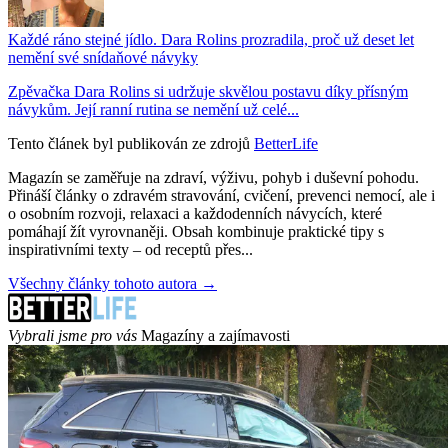
Každé ráno stejné jídlo. Dara Rolins prozradila, proč už deset let
nemění své snídaňové návyky
Zpěvačka Dara Rolins si udržuje skvělou postavu díky přísným
návykům. Její ranní rutina se nemění už celé...
Tento článek byl publikován ze zdrojů
BetterLife
Magazín se zaměřuje na zdraví, výživu, pohyb i duševní pohodu.
Přináší články o zdravém stravování, cvičení, prevenci nemocí, ale i
o osobním rozvoji, relaxaci a každodenních návycích, které
pomáhají žít vyrovnaněji. Obsah kombinuje praktické tipy s
inspirativními texty – od receptů přes...
Všechny články tohoto autora →
Vybrali jsme pro vás
Magazíny a zajímavosti