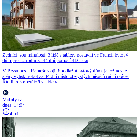
Zedníci jsou minulostí: 3 lidé s tablety postavili ve Francii bytový
dům pro 12 rodin za 34 dní pomocí 3D tisku
V Bezannes u Remeše stojí třípodlažní bytový dům, jehož nosné
stěny vytiskl robot za 34 dní místo obvyklých měsíců ruční práce.
Řídili to 3 operátoři s tablety.
Mobify.cz
dnes, 14:04
4 min