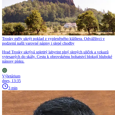
Trosky měly ukrýt poklad z vypleněného kláštera. Odvážlivci v
podzemí našli varovné nápisy i slepé chodby
Hrad Trosky ukrývá spletitý labyrint plný slepých uliček a vzkazů
vytesaných do skály. Cestu k obrovskému bohatství blokují hluboké
nánosy písku.
Výletárium
dnes, 13:35
3 min