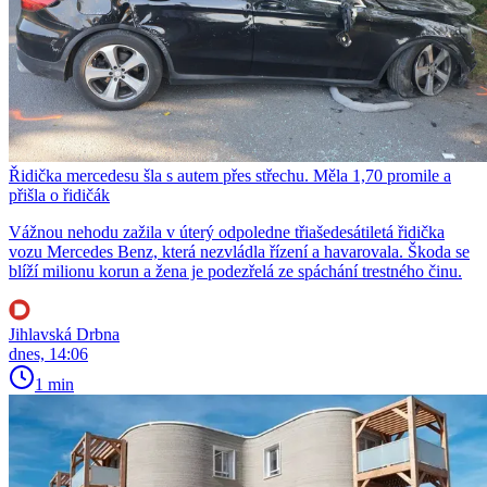
Řidička mercedesu šla s autem přes střechu. Měla 1,70 promile a
přišla o řidičák
Vážnou nehodu zažila v úterý odpoledne třiašedesátiletá řidička
vozu Mercedes Benz, která nezvládla řízení a havarovala. Škoda se
blíží milionu korun a žena je podezřelá ze spáchání trestného činu.
Jihlavská Drbna
dnes, 14:06
1 min