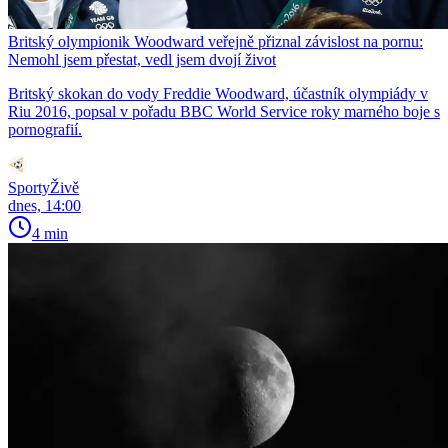
Britský olympionik Woodward veřejně přiznal závislost na pornu:
Nemohl jsem přestat, vedl jsem dvojí život
Britský skokan do vody Freddie Woodward, účastník olympiády v
Riu 2016, popsal v pořadu BBC World Service roky marného boje s
pornografií.
SportyŽivě
dnes, 14:00
4 min