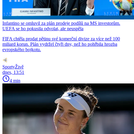
Infantino se omluvil za plán prodeje podílů na MS investorům.
UEFA se ho pokusila odvolat, ale neuspěla
FIFA chtěla prodat pětinu své komerční divize za více než 100
miliard korun. Plán vydržel čtyři dny, než ho pohřbila hrozba
evropského bojkotu.
SportyŽivě
dnes, 13:51
4 min