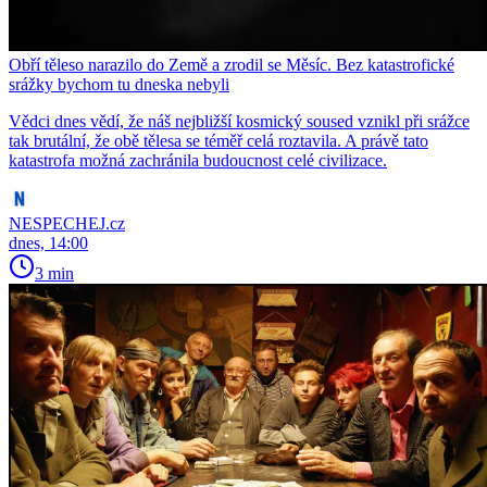
Obří těleso narazilo do Země a zrodil se Měsíc. Bez katastrofické
srážky bychom tu dneska nebyli
Vědci dnes vědí, že náš nejbližší kosmický soused vznikl při srážce
tak brutální, že obě tělesa se téměř celá roztavila. A právě tato
katastrofa možná zachránila budoucnost celé civilizace.
NESPECHEJ.cz
dnes, 14:00
3 min