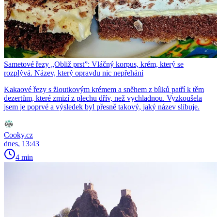
Sametové řezy „Obliž prst”: Vláčný korpus, krém, který se
rozplývá. Název, který opravdu nic nepřehání
Kakaové řezy s žloutkovým krémem a sněhem z bílků patří k těm
dezertům, které zmizí z plechu dřív, než vychladnou. Vyzkoušela
jsem je poprvé a výsledek byl přesně takový, jaký název slibuje.
Cooky.cz
dnes, 13:43
4 min