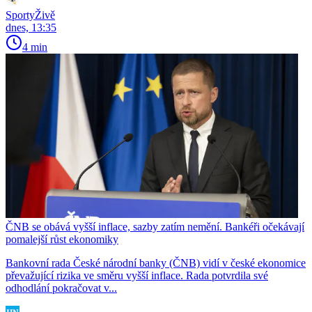
SportyŽivě
dnes, 13:35
4 min
ČNB se obává vyšší inflace, sazby zatím nemění. Bankéři očekávají
pomalejší růst ekonomiky
Bankovní rada České národní banky (ČNB) vidí v české ekonomice
převažující rizika ve směru vyšší inflace. Rada potvrdila své
odhodlání pokračovat v...