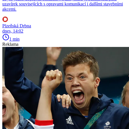
uzavírek souvisejících s opravami komunikací i dalšími stavebními
akcemi.
Plzeňská Drbna
dnes, 14:02
1 min
Reklama