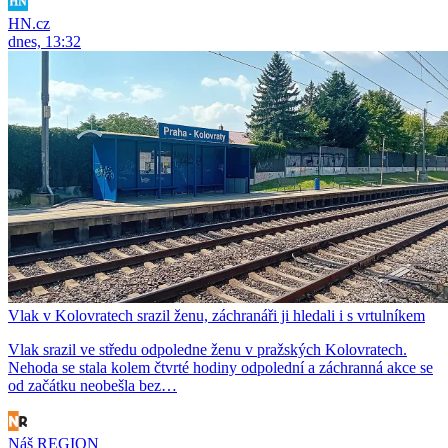
HN.cz
dnes, 13:32
Vlak v Kolovratech srazil ženu, záchranáři ji hledali i s vrtulníkem
Vlak srazil ve středu odpoledne ženu v pražských Kolovratech.
Nehoda se stala kolem čtvrté hodiny odpolední a záchranná akce se
od začátku neobešla bez…
Náš REGION