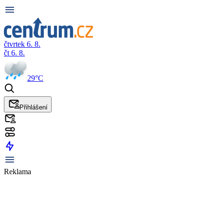
čtvrtek 6. 8.
čt 6. 8.
29°C
Přihlášení
Reklama