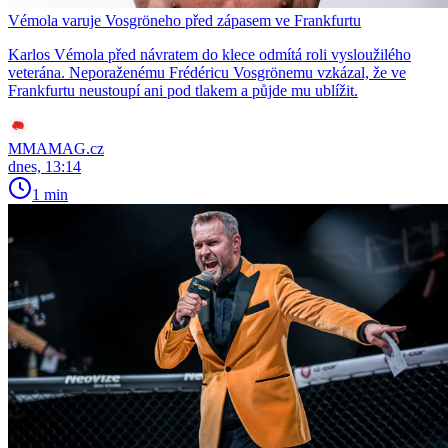
Vémola varuje Vosgröneho před zápasem ve Frankfurtu
Karlos Vémola před návratem do klece odmítá roli vysloužilého
veterána. Neporaženému Frédéricu Vosgrönemu vzkázal, že ve
Frankfurtu neustoupí ani pod tlakem a půjde mu ublížit.
MMAMAG.cz
dnes, 13:14
1 min