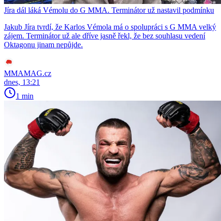
Jíra dál láká Vémolu do G MMA. Terminátor už nastavil podmínku
Jakub Jíra tvrdí, že Karlos Vémola má o spolupráci s G MMA velký
zájem. Terminátor už ale dříve jasně řekl, že bez souhlasu vedení
Oktagonu jinam nepůjde.
MMAMAG.cz
dnes, 13:21
1 min