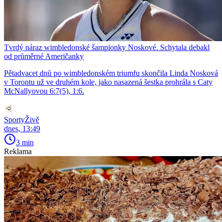
Tvrdý náraz wimbledonské šampionky Noskové. Schytala debakl
od průměrné Američanky
Pětadvacet dnů po wimbledonském triumfu skončila Linda Nosková
v Torontu už ve druhém kole, jako nasazená šestka prohrála s Caty
McNallyovou 6:7(5), 1:6.
SportyŽivě
dnes, 13:49
3 min
Reklama