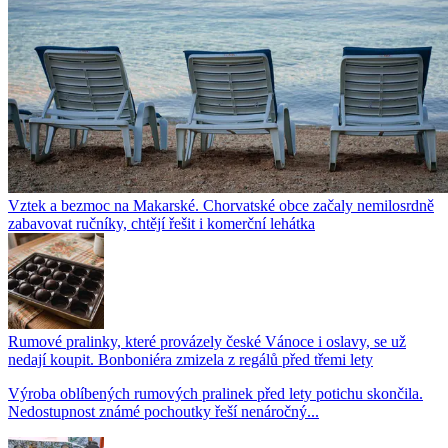
Vztek a bezmoc na Makarské. Chorvatské obce začaly nemilosrdně
zabavovat ručníky, chtějí řešit i komerční lehátka
Rumové pralinky, které provázely české Vánoce i oslavy, se už
nedají koupit. Bonboniéra zmizela z regálů před třemi lety
Výroba oblíbených rumových pralinek před lety potichu skončila.
Nedostupnost známé pochoutky řeší nenáročný...