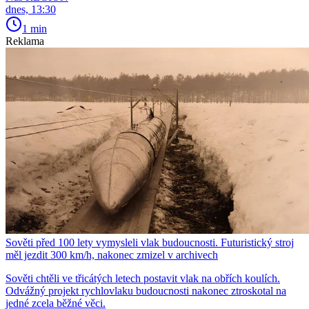
dnes, 13:30
1 min
Reklama
Sověti před 100 lety vymysleli vlak budoucnosti. Futuristický stroj
měl jezdit 300 km/h, nakonec zmizel v archivech
Sověti chtěli ve třicátých letech postavit vlak na obřích koulích.
Odvážný projekt rychlovlaku budoucnosti nakonec ztroskotal na
jedné zcela běžné věci.