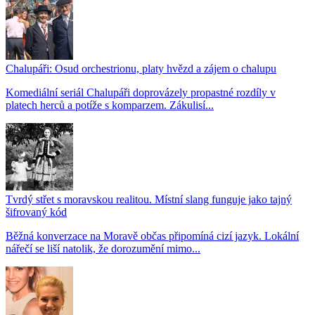
Chalupáři: Osud orchestrionu, platy hvězd a zájem o chalupu
Komediální seriál Chalupáři doprovázely propastné rozdíly v
platech herců a potíže s komparzem. Zákulisí...
Tvrdý střet s moravskou realitou. Místní slang funguje jako tajný
šifrovaný kód
Běžná konverzace na Moravě občas připomíná cizí jazyk. Lokální
nářečí se liší natolik, že dorozumění mimo...