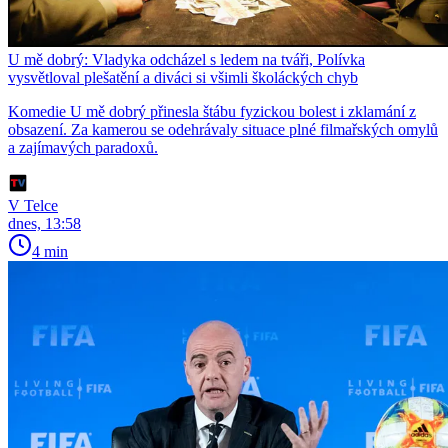
U mě dobrý: Vladyka odcházel s ledem na tváři, Polívka
vysvětloval plešatění a diváci si všimli školáckých chyb
Komedie U mě dobrý přinesla štábu fyzickou bolest i zklamání z
obsazení. Za kamerou se odehrávaly situace plné filmařských omylů
a zajímavých paradoxů.
V Telce
dnes, 13:58
4 min