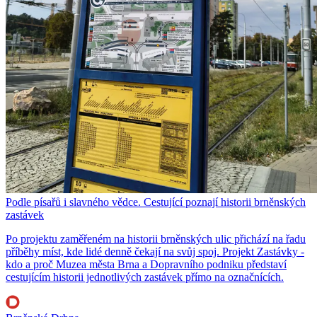
Podle písařů i slavného vědce. Cestující poznají historii brněnských
zastávek
Po projektu zaměřeném na historii brněnských ulic přichází na řadu
příběhy míst, kde lidé denně čekají na svůj spoj. Projekt Zastávky -
kdo a proč Muzea města Brna a Dopravního podniku představí
cestujícím historii jednotlivých zastávek přímo na označnících.