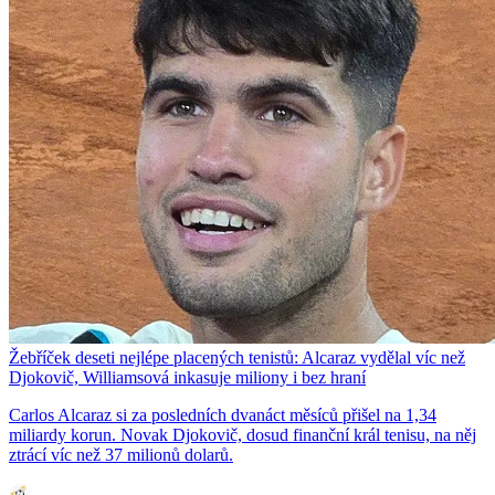
Žebříček deseti nejlépe placených tenistů: Alcaraz vydělal víc než
Djokovič, Williamsová inkasuje miliony i bez hraní
Carlos Alcaraz si za posledních dvanáct měsíců přišel na 1,34
miliardy korun. Novak Djokovič, dosud finanční král tenisu, na něj
ztrácí víc než 37 milionů dolarů.