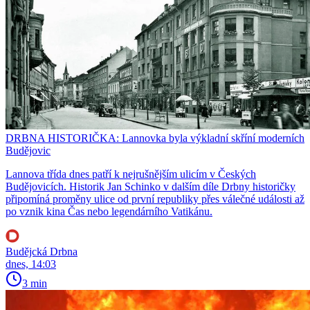
DRBNA HISTORIČKA: Lannovka byla výkladní skříní moderních
Budějovic
Lannova třída dnes patří k nejrušnějším ulicím v Českých
Budějovicích. Historik Jan Schinko v dalším díle Drbny historičky
připomíná proměny ulice od první republiky přes válečné události až
po vznik kina Čas nebo legendárního Vatikánu.
Budějcká Drbna
dnes, 14:03
3 min