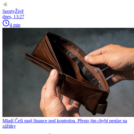
SportyŽivě
dnes, 13:27
4 min
Mladí Češi mají finance pod kontrolou. Přesto jim chybí peníze na
zážitky