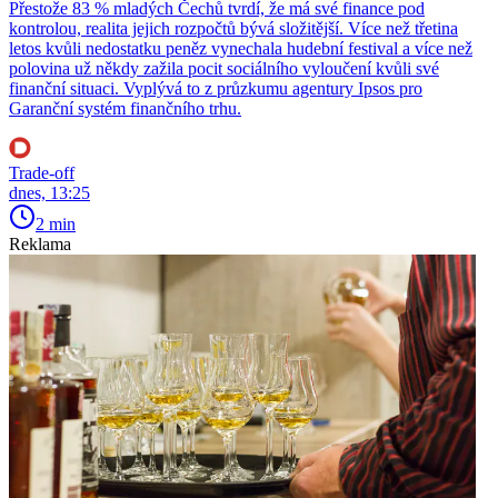
Přestože 83 % mladých Čechů tvrdí, že má své finance pod
kontrolou, realita jejich rozpočtů bývá složitější. Více než třetina
letos kvůli nedostatku peněz vynechala hudební festival a více než
polovina už někdy zažila pocit sociálního vyloučení kvůli své
finanční situaci. Vyplývá to z průzkumu agentury Ipsos pro
Garanční systém finančního trhu.
Trade-off
dnes, 13:25
2 min
Reklama