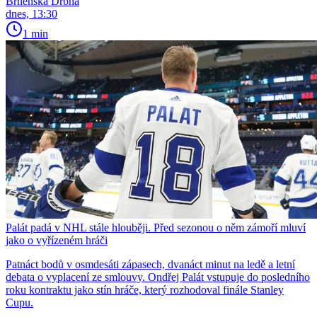
Brněnská Drbna
dnes, 13:30
1 min
Palát padá v NHL stále hlouběji. Před sezonou o něm zámoří mluví
jako o vyřízeném hráči
Patnáct bodů v osmdesáti zápasech, dvanáct minut na ledě a letní
debata o vyplacení ze smlouvy. Ondřej Palát vstupuje do posledního
roku kontraktu jako stín hráče, který rozhodoval finále Stanley
Cupu.