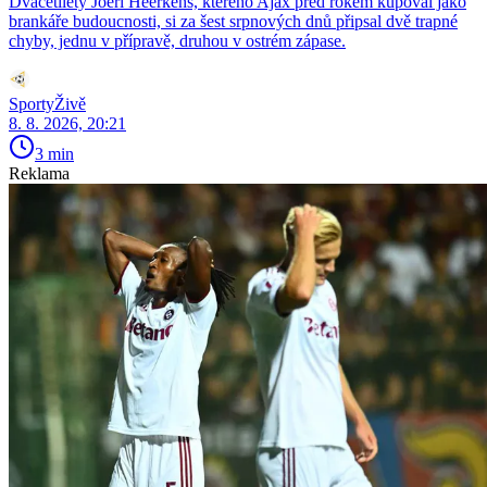
Dvacetiletý Joeri Heerkens, kterého Ajax před rokem kupoval jako
brankáře budoucnosti, si za šest srpnových dnů připsal dvě trapné
chyby, jednu v přípravě, druhou v ostrém zápase.
SportyŽivě
8. 8. 2026, 20:21
3 min
Reklama