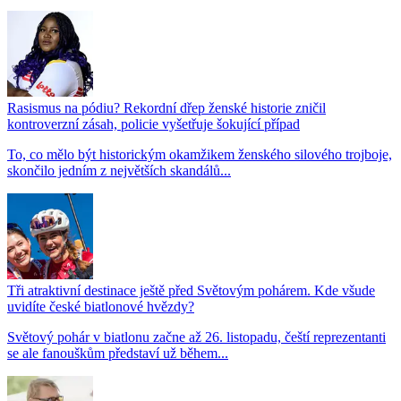
Rasismus na pódiu? Rekordní dřep ženské historie zničil
kontroverzní zásah, policie vyšetřuje šokující případ
To, co mělo být historickým okamžikem ženského silového trojboje,
skončilo jedním z největších skandálů...
Tři atraktivní destinace ještě před Světovým pohárem. Kde všude
uvidíte české biatlonové hvězdy?
Světový pohár v biatlonu začne až 26. listopadu, čeští reprezentanti
se ale fanouškům představí už během...