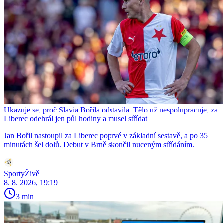
Ukazuje se, proč Slavia Bořila odstavila. Tělo už nespolupracuje, za
Liberec odehrál jen půl hodiny a musel střídat
Jan Bořil nastoupil za Liberec poprvé v základní sestavě, a po 35
minutách šel dolů. Debut v Brně skončil nuceným střídáním.
SportyŽivě
8. 8. 2026, 19:19
3 min