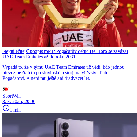
Nejdůležitější podpis roku? Pogačarův dědic Del Toro se zavázal
UAE Team Emirates až do roku 2031
Vypadá to, že v týmu UAE Team Emirates už vědí, kdo jednou
převezme štafetu po slovinském stroji na vítězství Tadeji
Pogačarovi. A není mu ještě ani třiadvacet let...
SportWin
8. 8. 2026, 20:06
1 min