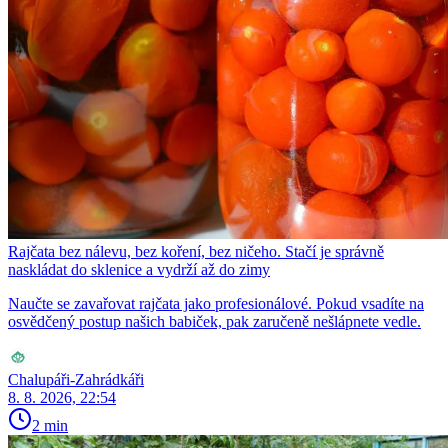
Rajčata bez nálevu, bez koření, bez ničeho. Stačí je správně
naskládat do sklenice a vydrží až do zimy
Naučte se zavařovat rajčata jako profesionálové. Pokud vsadíte na
osvědčený postup našich babiček, pak zaručeně nešlápnete vedle.
Chalupáři-Zahrádkáři
8. 8. 2026, 22:54
2 min