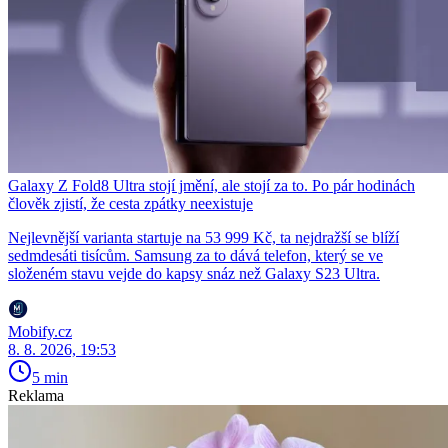
Galaxy Z Fold8 Ultra stojí jmění, ale stojí za to. Po pár hodinách
člověk zjistí, že cesta zpátky neexistuje
Nejlevnější varianta startuje na 53 999 Kč, ta nejdražší se blíží
sedmdesáti tisícům. Samsung za to dává telefon, který se ve
složeném stavu vejde do kapsy snáz než Galaxy S23 Ultra.
Mobify.cz
8. 8. 2026, 19:53
5 min
Reklama