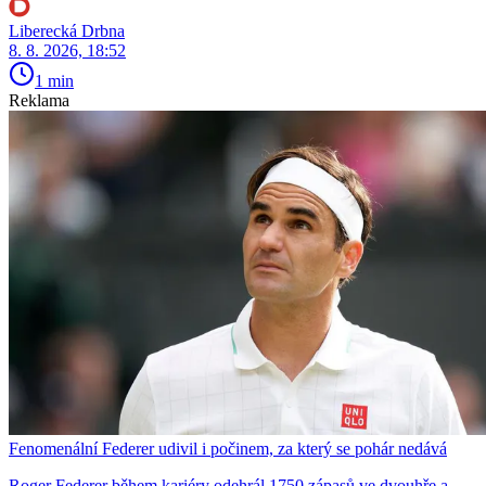
Liberecká Drbna
8. 8. 2026, 18:52
1 min
Reklama
Fenomenální Federer udivil i počinem, za který se pohár nedává
Roger Federer během kariéry odehrál 1750 zápasů ve dvouhře a