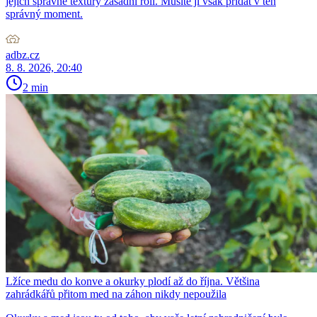
jejich správné textury zásadní roli. Musíte ji však přidat v ten
správný moment.
adbz.cz
8. 8. 2026, 20:40
2 min
Lžíce medu do konve a okurky plodí až do října. Většina
zahrádkářů přitom med na záhon nikdy nepoužila