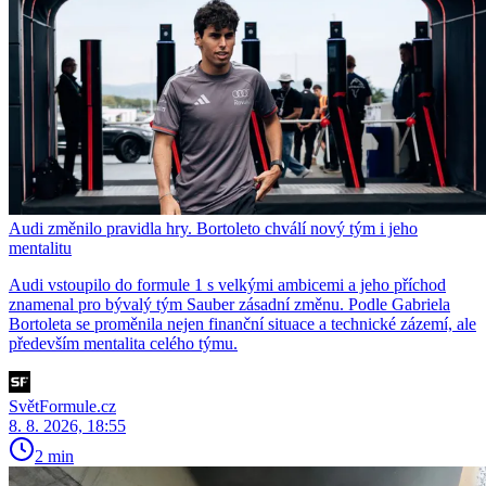
Audi změnilo pravidla hry. Bortoleto chválí nový tým i jeho
mentalitu
Audi vstoupilo do formule 1 s velkými ambicemi a jeho příchod
znamenal pro bývalý tým Sauber zásadní změnu. Podle Gabriela
Bortoleta se proměnila nejen finanční situace a technické zázemí, ale
především mentalita celého týmu.
SvětFormule.cz
8. 8. 2026, 18:55
2 min