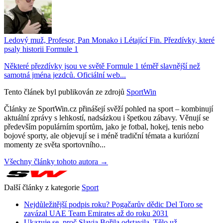
Ledový muž, Profesor, Pan Monako i Létající Fin. Přezdívky, které
psaly historii Formule 1
Některé přezdívky jsou ve světě Formule 1 téměř slavnější než
samotná jména jezdců. Oficiální web...
Tento článek byl publikován ze zdrojů
SportWin
Články ze SportWin.cz přinášejí svěží pohled na sport – kombinují
aktuální zprávy s lehkostí, nadsázkou i špetkou zábavy. Věnují se
především populárním sportům, jako je fotbal, hokej, tenis nebo
bojové sporty, ale objevují se i méně tradiční témata a kuriózní
momenty ze světa sportovního...
Všechny články tohoto autora →
Další články z kategorie
Sport
Nejdůležitější podpis roku? Pogačarův dědic Del Toro se
zavázal UAE Team Emirates až do roku 2031
Ukazuje se, proč Slavia Bořila odstavila. Tělo už