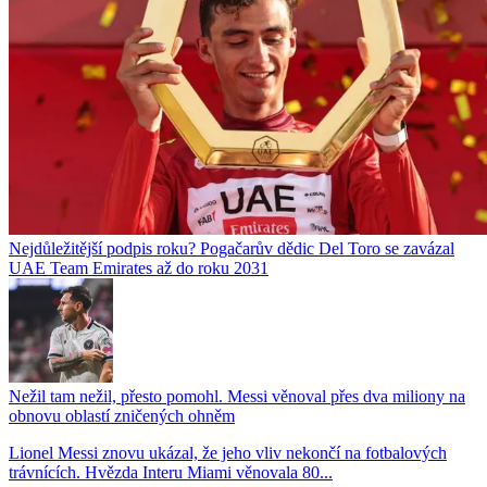
Nejdůležitější podpis roku? Pogačarův dědic Del Toro se zavázal
UAE Team Emirates až do roku 2031
Nežil tam nežil, přesto pomohl. Messi věnoval přes dva miliony na
obnovu oblastí zničených ohněm
Lionel Messi znovu ukázal, že jeho vliv nekončí na fotbalových
trávnících. Hvězda Interu Miami věnovala 80...