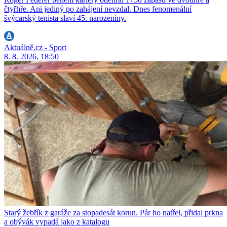
čtyřhře. Ani jediný po zahájení nevzdal. Dnes fenomenální
švýcarský tenista slaví 45. narozeniny.
Aktuálně.cz - Sport
8. 8. 2026, 18:50
Starý žebřík z garáže za stopadesát korun. Pár ho natřel, přidal prkna
a obývák vypadá jako z katalogu