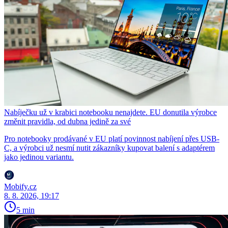
Nabíječku už v krabici notebooku nenajdete. EU donutila výrobce
změnit pravidla, od dubna jedině za své
Pro notebooky prodávané v EU platí povinnost nabíjení přes USB-
C, a výrobci už nesmí nutit zákazníky kupovat balení s adaptérem
jako jedinou variantu.
Mobify.cz
8. 8. 2026, 19:17
5 min