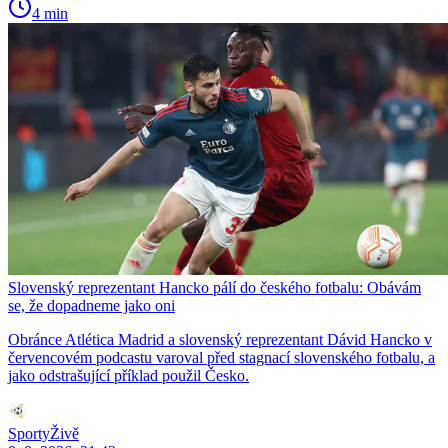
4 min
Slovenský reprezentant Hancko pálí do českého fotbalu: Obávám
se, že dopadneme jako oni
Obránce Atlética Madrid a slovenský reprezentant Dávid Hancko v
červencovém podcastu varoval před stagnací slovenského fotbalu, a
jako odstrašující příklad použil Česko.
SportyŽivě