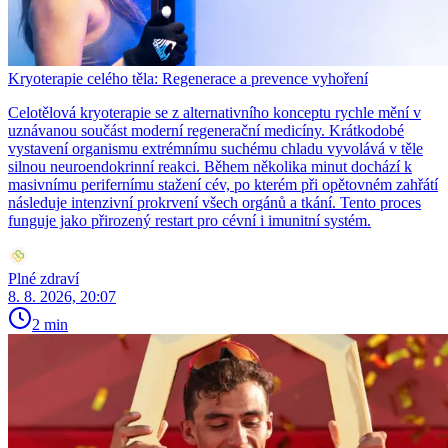
Kryoterapie celého těla: Regenerace a prevence vyhoření
Celotělová kryoterapie se z alternativního konceptu rychle mění v
uznávanou součást moderní regenerační medicíny. Krátkodobé
vystavení organismu extrémnímu suchému chladu vyvolává v těle
silnou neuroendokrinní reakci. Během několika minut dochází k
masivnímu perifernímu stažení cév, po kterém při opětovném zahřátí
následuje intenzivní prokrvení všech orgánů a tkání. Tento proces
funguje jako přirozený restart pro cévní i imunitní systém.
Plné zdraví
8. 8. 2026, 20:07
2 min