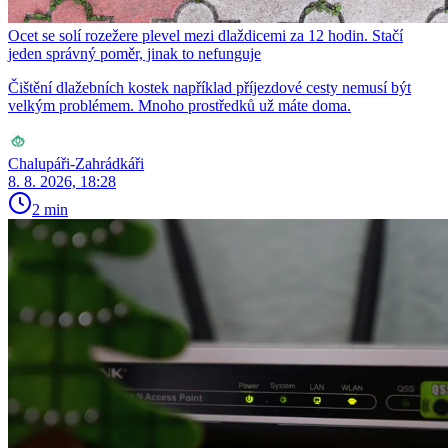
Ocet se solí rozežere plevel mezi dlaždicemi za 12 hodin. Stačí
jeden správný poměr, jinak to nefunguje
Čištění dlažebních kostek například příjezdové cesty nemusí být
velkým problémem. Mnoho prostředků už máte doma.
Chalupáři-Zahrádkáři
8. 8. 2026, 18:28
2 min