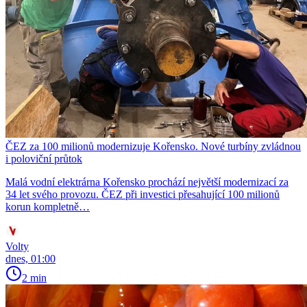
ČEZ za 100 milionů modernizuje Kořensko. Nové turbíny zvládnou
i poloviční průtok
Malá vodní elektrárna Kořensko prochází největší modernizací za
34 let svého provozu. ČEZ při investici přesahující 100 milionů
korun kompletně…
Volty
dnes, 01:00
2 min