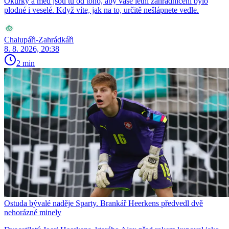
Okurky a med jsou tu od toho, aby vaše letní zahradničení bylo
plodné i veselé. Když víte, jak na to, určitě nešlápnete vedle.
Chalupáři-Zahrádkáři
8. 8. 2026, 20:38
2 min
Ostuda bývalé naděje Sparty. Brankář Heerkens předvedl dvě
nehorázné minely