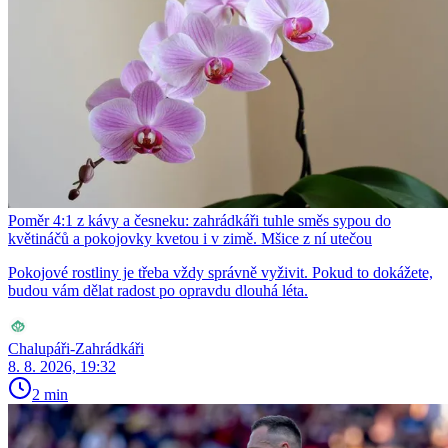
Poměr 4:1 z kávy a česneku: zahrádkáři tuhle směs sypou do
květináčů a pokojovky kvetou i v zimě. Mšice z ní utečou
Pokojové rostliny je třeba vždy správně vyživit. Pokud to dokážete,
budou vám dělat radost po opravdu dlouhá léta.
Chalupáři-Zahrádkáři
8. 8. 2026, 19:32
2 min