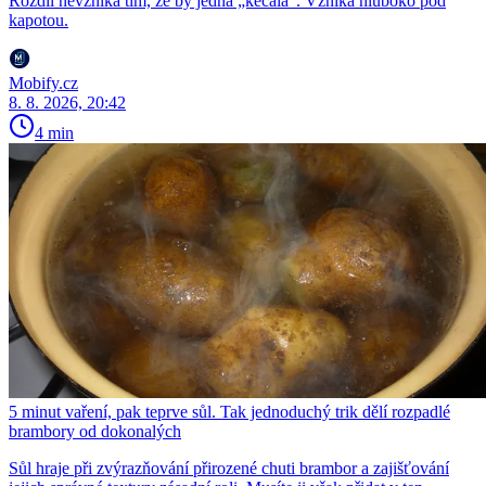
Rozdíl nevzniká tím, že by jedna „kecala“. Vzniká hluboko pod
kapotou.
Mobify.cz
8. 8. 2026, 20:42
4 min
5 minut vaření, pak teprve sůl. Tak jednoduchý trik dělí rozpadlé
brambory od dokonalých
Sůl hraje při zvýrazňování přirozené chuti brambor a zajišťování