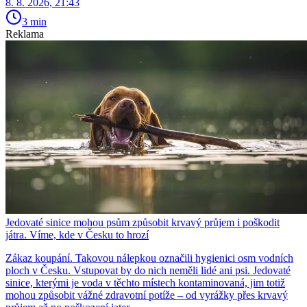
8. 8. 2026, 21:43
3 min
Reklama
Jedovaté sinice mohou psům způsobit krvavý průjem i poškodit
játra. Víme, kde v Česku to hrozí
Zákaz koupání. Takovou nálepkou označili hygienici osm vodních
ploch v Česku. Vstupovat by do nich neměli lidé ani psi. Jedovaté
sinice, kterými je voda v těchto místech kontaminovaná, jim totiž
mohou způsobit vážné zdravotní potíže – od vyrážky přes krvavý