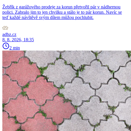
Žebřík z garážového prodeje za korun přetvořil pár v nádhernou
polici. Zabralo jim to jen chvilku a stálo je to pár korun. Navíc se
teď každé návštěvě svým dílem můžou pochlubit.
adbz.cz
8. 8. 2026, 18:35
2 min