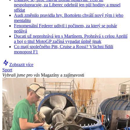
nespolupracuje, za Liberec odehrál jen půl hodiny a musel
střídat
Audi změnilo pravidla hry. Bortoleto chválí nový tým i jeho
mentalitu
Fenomenální Federer udivil i počinem, za který se pohár
nedává
Ducati už neprohrává jen s Martínem. Prohrává s celou Aprilií
a boj o titul MotoGP začíná vypadat úplně jinak
Co mají společného Pitt, Cruise a Rossi? Všichni řídili
monopost F1
Zobrazit více
Sport
Vybrali jsme pro vás
Magazíny a zajímavosti