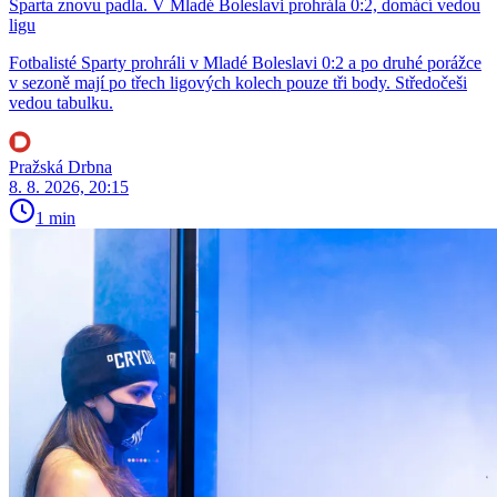
Sparta znovu padla. V Mladé Boleslavi prohrála 0:2, domácí vedou
ligu
Fotbalisté Sparty prohráli v Mladé Boleslavi 0:2 a po druhé porážce
v sezoně mají po třech ligových kolech pouze tři body. Středočeši
vedou tabulku.
Pražská Drbna
8. 8. 2026, 20:15
1 min