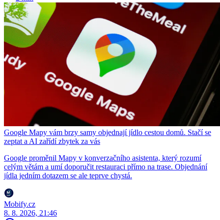
Google Mapy vám brzy samy objednají jídlo cestou domů. Stačí se
zeptat a AI zařídí zbytek za vás
Google proměnil Mapy v konverzačního asistenta, který rozumí
celým větám a umí doporučit restauraci přímo na trase. Objednání
jídla jedním dotazem se ale teprve chystá.
Mobify.cz
8. 8. 2026, 21:46