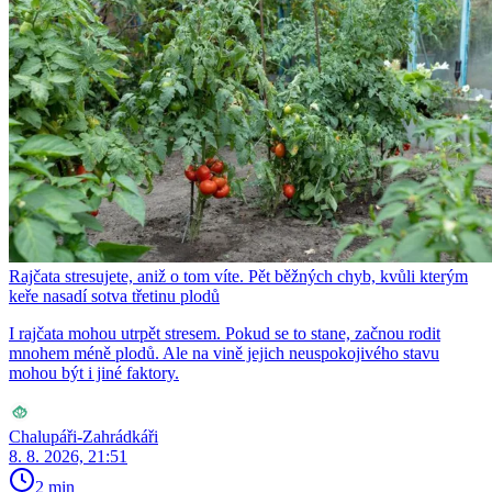
Rajčata stresujete, aniž o tom víte. Pět běžných chyb, kvůli kterým
keře nasadí sotva třetinu plodů
I rajčata mohou utrpět stresem. Pokud se to stane, začnou rodit
mnohem méně plodů. Ale na vině jejich neuspokojivého stavu
mohou být i jiné faktory.
Chalupáři-Zahrádkáři
8. 8. 2026, 21:51
2 min