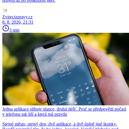
průjem až po poškození jater.
Zvirecizpravy.cz
8. 8. 2026, 21:31
3 min
Jedna aplikace slibuje slunce, druhá déšť. Proč se předpovědi počasí
v telefonu tak liší a která má pravdu
Stejné město, stejný den, dvě aplikace, a dvě úplně jiné ikonky.