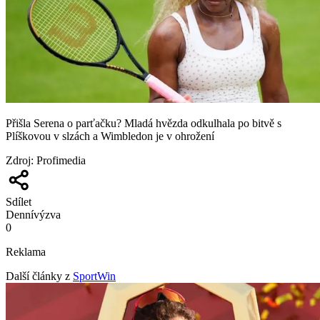
Přišla Serena o parťačku? Mladá hvězda odkulhala po bitvě s
Plíškovou v slzách a Wimbledon je v ohrožení
Zdroj
:
Profimedia
Sdílet
Denní
výzva
0
Reklama
Další články z
SportWin