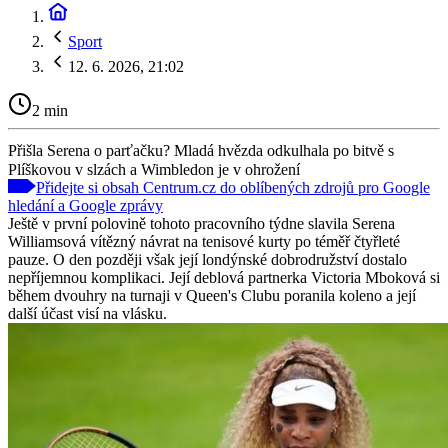
Sport
12. 6. 2026, 21:02
2 min
Přišla Serena o parťačku? Mladá hvězda odkulhala po bitvě s
Plíškovou v slzách a Wimbledon je v ohrožení
Přidejte si obsah Centrum.cz do oblíbených zdrojů pro Google
hledání a Google zprávy
Ještě v první polovině tohoto pracovního týdne slavila Serena
Williamsová vítězný návrat na tenisové kurty po téměř čtyřleté
pauze. O den později však její londýnské dobrodružství dostalo
nepříjemnou komplikaci. Její deblová partnerka Victoria Mboková si
během dvouhry na turnaji v Queen's Clubu poranila koleno a její
další účast visí na vlásku.