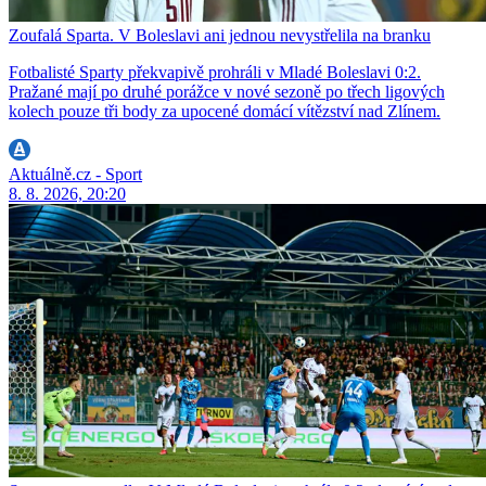
Zoufalá Sparta. V Boleslavi ani jednou nevystřelila na branku
Fotbalisté Sparty překvapivě prohráli v Mladé Boleslavi 0:2.
Pražané mají po druhé porážce v nové sezoně po třech ligových
kolech pouze tři body za upocené domácí vítězství nad Zlínem.
Aktuálně.cz - Sport
8. 8. 2026, 20:20