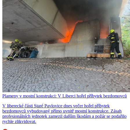
Plameny v mostní konstrukci: V Liberci hořel příbytek bezdomovců
V liberecké části Staré Pavlovice dnes večer hořel příbytek
bezdomovců vybudovaný přímo uvnitř mostní konstrukce. Zásah
profesionálních jednotek zamezil dalším škodám a požár se podařilo
rychle zlikvidovat.