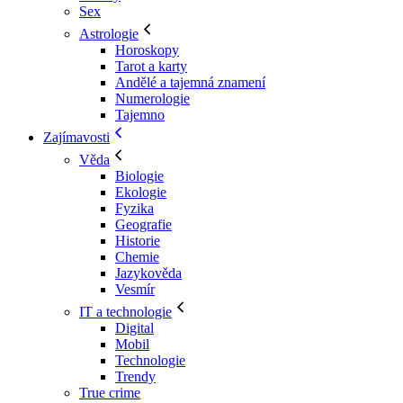
Sex
Astrologie
Horoskopy
Tarot a karty
Andělé a tajemná znamení
Numerologie
Tajemno
Zajímavosti
Věda
Biologie
Ekologie
Fyzika
Geografie
Historie
Chemie
Jazykověda
Vesmír
IT a technologie
Digital
Mobil
Technologie
Trendy
True crime