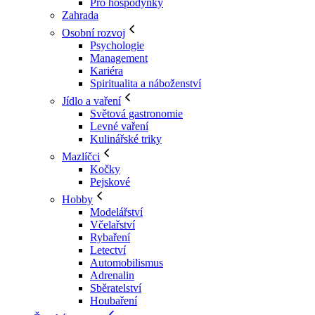
Pro hospodyňky
Zahrada
Osobní rozvoj
Psychologie
Management
Kariéra
Spiritualita a náboženství
Jídlo a vaření
Světová gastronomie
Levné vaření
Kulinářské triky
Mazlíčci
Kočky
Pejskové
Hobby
Modelářství
Včelařství
Rybaření
Letectví
Automobilismus
Adrenalin
Sběratelství
Houbaření