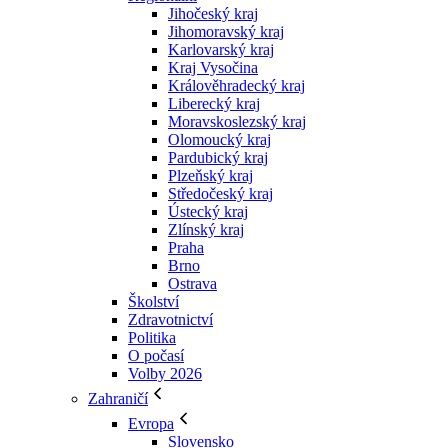
Jihočeský kraj
Jihomoravský kraj
Karlovarský kraj
Kraj Vysočina
Králověhradecký kraj
Liberecký kraj
Moravskoslezský kraj
Olomoucký kraj
Pardubický kraj
Plzeňský kraj
Středočeský kraj
Ústecký kraj
Zlínský kraj
Praha
Brno
Ostrava
Školství
Zdravotnictví
Politika
O počasí
Volby 2026
Zahraničí
Evropa
Slovensko