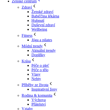
Ženské centrum
Zdraví
Ženské zdraví
Babiččina lékárna
Hubnutí
Duševní zdraví
Wellbeing
Fitness
Jóga a pilates
Módní trendy
Aktuální trendy
Doplňky
Krása
Péče o pleť
Péče o tělo
Vlasy
Nehty
Příběhy ze života
Inspirativní ženy
Rodina & komunita
Výchova
Přátelství
Vztahy