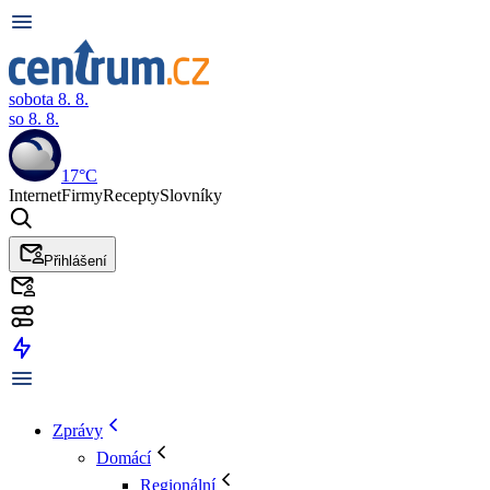
sobota 8. 8.
so 8. 8.
17°C
Internet
Firmy
Recepty
Slovníky
Přihlášení
Zprávy
Domácí
Regionální