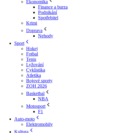
Ekonomika
Finance a burza
Podnikání
Spotřebitel
Krimi
Doprava
Nehody
Sport
Hokej
Fotbal
Tenis
Lyžování
Cyklistika
Atletika
Bojové sporty
ZOH 2026
Basketbal
NBA
Motosport
F1
Auto-moto
Elektromobily
Kultura