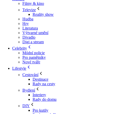
Filmy & kino
Televize
Reality show
Hudba
Hry
Literatura
Výtvarné umění
Divadlo
Digi a stream
Celebrity
Módní policie
Pro pamětníky
Nové tváře
Lifestyle
Cestování
Destinace
Rady na cesty
Bydlení
Interiery
Rady do domu
DIY
Pro kutily