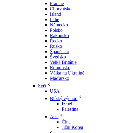
Francie
Chorvatsko
Island
Itálie
Německo
Polsko
Rakousko
Řecko
Rusko
Španělsko
Švédsko
Velká Británie
Rumunsko
Válka na Ukrajině
Maďarsko
Svět
USA
Blízký východ
Izrael
Palestina
Asie
Čína
Jižní Korea