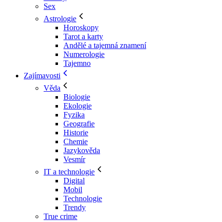
Sex
Astrologie
Horoskopy
Tarot a karty
Andělé a tajemná znamení
Numerologie
Tajemno
Zajímavosti
Věda
Biologie
Ekologie
Fyzika
Geografie
Historie
Chemie
Jazykověda
Vesmír
IT a technologie
Digital
Mobil
Technologie
Trendy
True crime