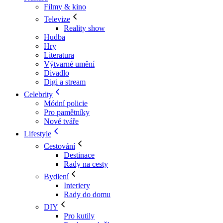
Filmy & kino
Televize
Reality show
Hudba
Hry
Literatura
Výtvarné umění
Divadlo
Digi a stream
Celebrity
Módní policie
Pro pamětníky
Nové tváře
Lifestyle
Cestování
Destinace
Rady na cesty
Bydlení
Interiery
Rady do domu
DIY
Pro kutily