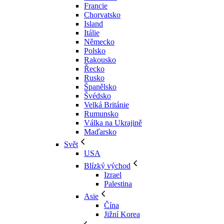
Francie
Chorvatsko
Island
Itálie
Německo
Polsko
Rakousko
Řecko
Rusko
Španělsko
Švédsko
Velká Británie
Rumunsko
Válka na Ukrajině
Maďarsko
Svět
USA
Blízký východ
Izrael
Palestina
Asie
Čína
Jižní Korea