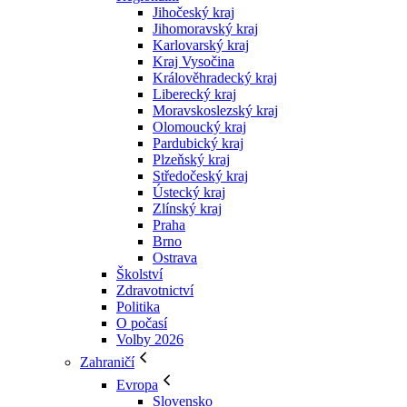
Jihočeský kraj
Jihomoravský kraj
Karlovarský kraj
Kraj Vysočina
Králověhradecký kraj
Liberecký kraj
Moravskoslezský kraj
Olomoucký kraj
Pardubický kraj
Plzeňský kraj
Středočeský kraj
Ústecký kraj
Zlínský kraj
Praha
Brno
Ostrava
Školství
Zdravotnictví
Politika
O počasí
Volby 2026
Zahraničí
Evropa
Slovensko