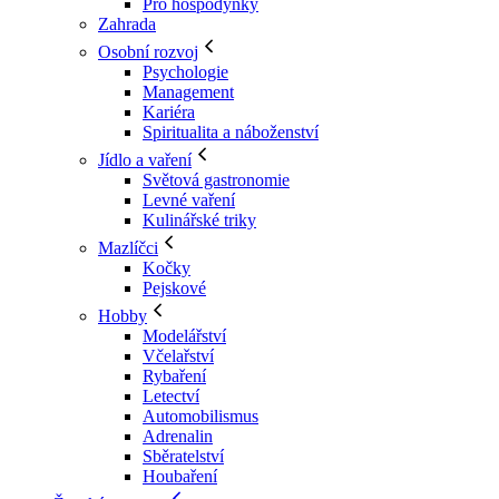
Pro hospodyňky
Zahrada
Osobní rozvoj
Psychologie
Management
Kariéra
Spiritualita a náboženství
Jídlo a vaření
Světová gastronomie
Levné vaření
Kulinářské triky
Mazlíčci
Kočky
Pejskové
Hobby
Modelářství
Včelařství
Rybaření
Letectví
Automobilismus
Adrenalin
Sběratelství
Houbaření