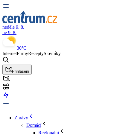
neděle 9. 8.
ne 9. 8.
30°C
Internet
Firmy
Recepty
Slovníky
Přihlášení
Zprávy
Domácí
Regionální