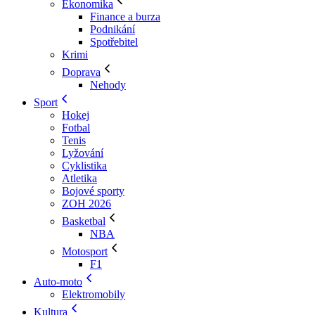
Ekonomika
Finance a burza
Podnikání
Spotřebitel
Krimi
Doprava
Nehody
Sport
Hokej
Fotbal
Tenis
Lyžování
Cyklistika
Atletika
Bojové sporty
ZOH 2026
Basketbal
NBA
Motosport
F1
Auto-moto
Elektromobily
Kultura