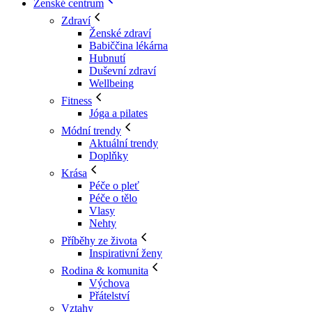
Ženské centrum
Zdraví
Ženské zdraví
Babiččina lékárna
Hubnutí
Duševní zdraví
Wellbeing
Fitness
Jóga a pilates
Módní trendy
Aktuální trendy
Doplňky
Krása
Péče o pleť
Péče o tělo
Vlasy
Nehty
Příběhy ze života
Inspirativní ženy
Rodina & komunita
Výchova
Přátelství
Vztahy