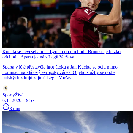
Kuchta se nevešel ani na Lyon a po příchodu Brunese je blízko
odchodu. Sparta jedná s Legií Varšava
Sparta v létě přestavěla hrot útoku a Jan Kuchta se ocitl mimo
nominaci na klíčový evropský zápas. O jeho služby se podle
polských zdrojů zajímá Legia Varšava.
SportyŽivě
6. 8. 2026, 19:57
3 min