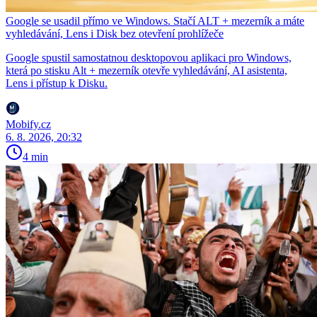
Google se usadil přímo ve Windows. Stačí ALT + mezerník a máte
vyhledávání, Lens i Disk bez otevření prohlížeče
Google spustil samostatnou desktopovou aplikaci pro Windows,
která po stisku Alt + mezerník otevře vyhledávání, AI asistenta,
Lens i přístup k Disku.
Mobify.cz
6. 8. 2026, 20:32
4 min