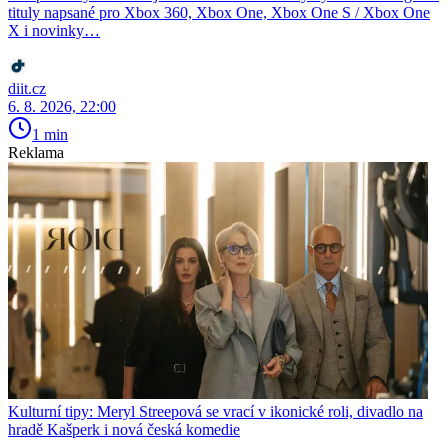
tituly napsané pro Xbox 360, Xbox One, Xbox One S / Xbox One
X i novinky…
diit.cz
6. 8. 2026, 22:00
1 min
Reklama
Kulturní tipy: Meryl Streepová se vrací v ikonické roli, divadlo na
hradě Kašperk i nová česká komedie