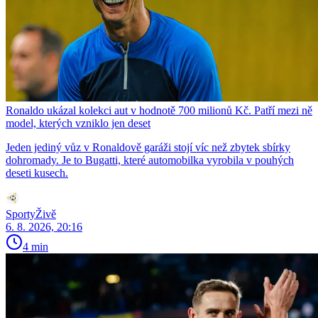
Ronaldo ukázal kolekci aut v hodnotě 700 milionů Kč. Patří mezi ně
model, kterých vzniklo jen deset
Jeden jediný vůz v Ronaldově garáži stojí víc než zbytek sbírky
dohromady. Je to Bugatti, které automobilka vyrobila v pouhých
deseti kusech.
SportyŽivě
6. 8. 2026, 20:16
4 min