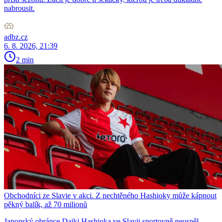
nabrousit.
adbz.cz
6. 8. 2026, 21:39
2 min
Obchodníci ze Slavie v akci. Z nechtěného Hashioky může kápnout
pěkný balík, až 70 milionů
Japonský obránce Daiki Hashioka ve Slavii sportovně neuspěl,