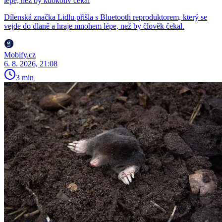
lépe, než by kdokoliv čekal
Dílenská značka Lidlu přišla s Bluetooth reproduktorem, který se
vejde do dlaně a hraje mnohem lépe, než by člověk čekal.
Mobify.cz
6. 8. 2026, 21:08
3 min