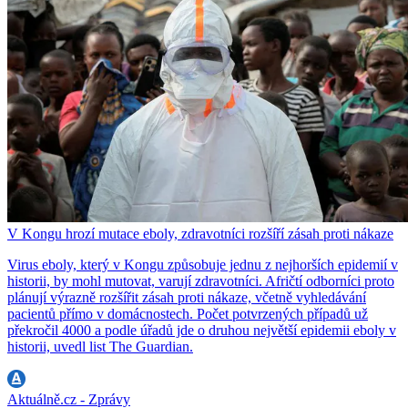
V Kongu hrozí mutace eboly, zdravotníci rozšíří zásah proti nákaze
Virus eboly, který v Kongu způsobuje jednu z nejhorších epidemií v
historii, by mohl mutovat, varují zdravotníci. Afričtí odborníci proto
plánují výrazně rozšířit zásah proti nákaze, včetně vyhledávání
pacientů přímo v domácnostech. Počet potvrzených případů už
překročil 4000 a podle úřadů jde o druhou největší epidemii eboly v
historii, uvedl list The Guardian.
Aktuálně.cz - Zprávy