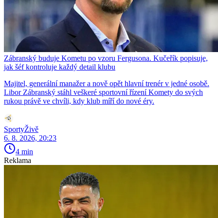
Zábranský buduje Kometu po vzoru Fergusona. Kučeřík popisuje,
jak šéf kontroluje každý detail klubu
Majitel, generální manažer a nově opět hlavní trenér v jedné osobě.
Libor Zábranský stáhl veškeré sportovní řízení Komety do svých
rukou právě ve chvíli, kdy klub míří do nové éry.
SportyŽivě
6. 8. 2026, 20:23
4 min
Reklama