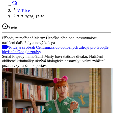
V Telce
7. 7. 2026, 17:59
3 min
Případy mimořádné Marty: Úspěšná předloha, nesrovnalosti,
natáčení další řady a nový kolega
Přidejte si obsah Centrum.cz do oblíbených zdrojů pro Google
hledání a Google zprávy
Seriál Případy mimořádné Marty baví statisíce diváků. Natáčení
oblíbené kriminálky ukrývá biologické nesmysly i velmi zvláštní
požadavky na šatník postav.