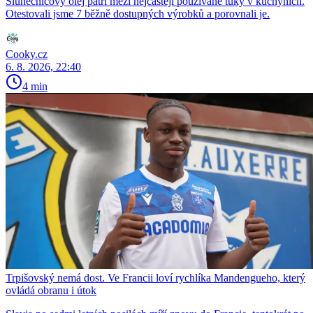
Slunečnicový olej patří mezi nejčastěji používané tuky v kuchyních.
Otestovali jsme 7 běžně dostupných výrobků a porovnali je.
Cooky.cz
6. 8. 2026, 22:40
4 min
Trpišovský nemá dost. Ve Francii loví rychlíka Mandengueho, který
ovládá obranu i útok