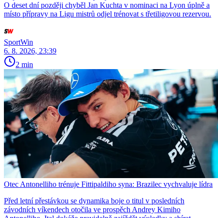
O deset dní později chyběl Jan Kuchta v nominaci na Lyon úplně a
místo přípravy na Ligu mistrů odjel trénovat s třetiligovou rezervou.
SportWin
6. 8. 2026, 23:39
2 min
Otec Antonelliho trénuje Fittipaldiho syna: Brazilec vychvaluje lídra
Před letní přestávkou se dynamika boje o titul v posledních
závodních víkendech otočila ve prospěch Andrey Kimiho