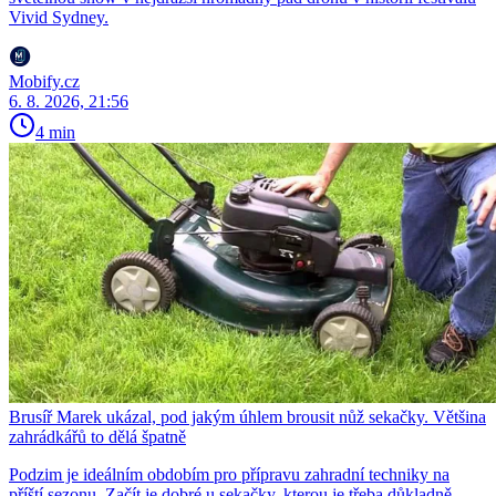
Vivid Sydney.
Mobify.cz
6. 8. 2026, 21:56
4 min
Brusíř Marek ukázal, pod jakým úhlem brousit nůž sekačky. Většina
zahrádkářů to dělá špatně
Podzim je ideálním obdobím pro přípravu zahradní techniky na
příští sezonu. Začít je dobré u sekačky, kterou je třeba důkladně