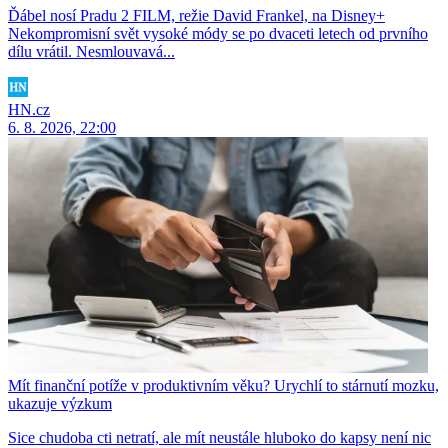
Ďábel nosí Pradu 2 FILM, režie David Frankel, na Disney+
Nekompromisní svět vysoké módy se po dvaceti letech od prvního
dílu vrátil. Nesmlouvavá...
HN.cz
6. 8. 2026, 22:00
Mít finanční potíže v produktivním věku? Urychlí to stárnutí mozku,
ukazuje výzkum
Sice chudoba cti netratí, ale mít neustále hluboko do kapsy není nic