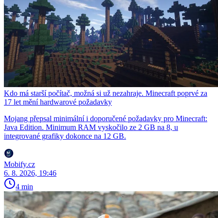
Kdo má starší počítač, možná si už nezahraje. Minecraft poprvé za
17 let mění hardwarové požadavky
Mojang přepsal minimální i doporučené požadavky pro Minecraft:
Java Edition. Minimum RAM vyskočilo ze 2 GB na 8, u
integrované grafiky dokonce na 12 GB.
Mobify.cz
6. 8. 2026, 19:46
4 min