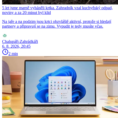
5 let jsme marně vyháněli krtka. Zahradník vzal kuchyňský odpad,
noviny a za 20 minut byl klid
Na jaře a na podzim jsou krtci obzvláště aktivní, protože si hledají
partnery a připravují se na zimu. Vypudit je tedy musíte včas.
Chalupáři-Zahrádkáři
6. 8. 2026, 20:45
2 min