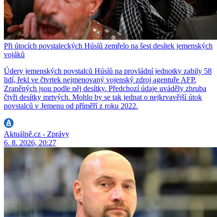
Při útocích povstaleckých Húsíů zemřelo na šest desítek jemenských
vojáků
Údery jemenských povstalců Húsíů na provládní jednotky zabily 58
lidí, řekl ve čtvrtek nejmenovaný vojenský zdroj agentuře AFP.
Zraněných jsou podle něj desítky. Předchozí údaje uváděly zhruba
čtyři desítky mrtvých. Mohlo by se tak jednat o nejkrvavější útok
povstalců v Jemenu od příměří z roku 2022.
Aktuálně.cz - Zprávy
6. 8. 2026, 20:27