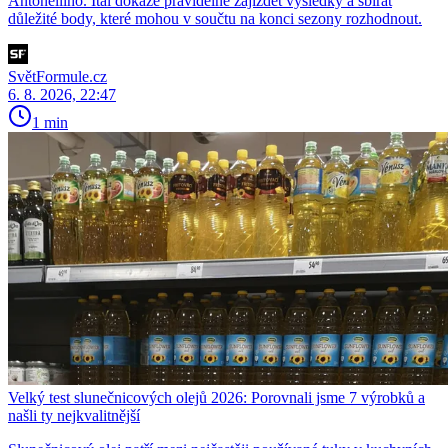
Antonelliho. Ital dokáže pravidelně zajíždět výsledky a sbírat
důležité body, které mohou v součtu na konci sezony rozhodnout.
SvětFormule.cz
6. 8. 2026, 22:47
1 min
Velký test slunečnicových olejů 2026: Porovnali jsme 7 výrobků a
našli ty nejkvalitnější