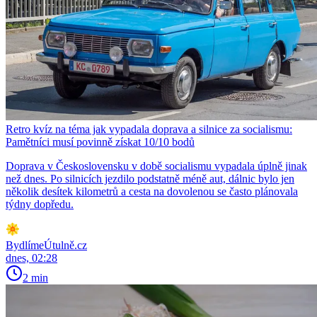
Retro kvíz na téma jak vypadala doprava a silnice za socialismu:
Pamětníci musí povinně získat 10/10 bodů
Doprava v Československu v době socialismu vypadala úplně jinak
než dnes. Po silnicích jezdilo podstatně méně aut, dálnic bylo jen
několik desítek kilometrů a cesta na dovolenou se často plánovala
týdny dopředu.
BydlímeÚtulně.cz
dnes, 02:28
2 min