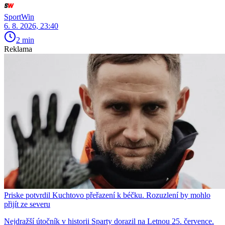
SportWin
6. 8. 2026, 23:40
2 min
Reklama
Priske potvrdil Kuchtovo přeřazení k béčku. Rozuzlení by mohlo
přijít ze severu
Nejdražší útočník v historii Sparty dorazil na Letnou 25. července.