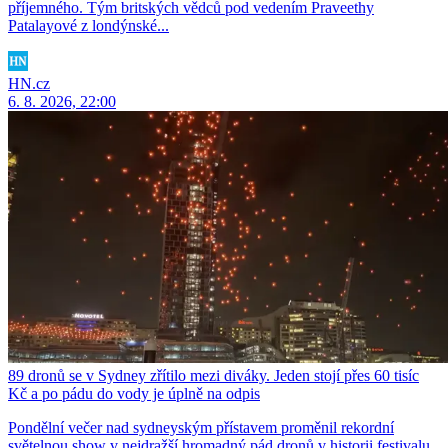
příjemného. Tým britských vědců pod vedením Praveethy
Patalayové z londýnské...
HN.cz
6. 8. 2026, 22:00
89 dronů se v Sydney zřítilo mezi diváky. Jeden stojí přes 60 tisíc
Kč a po pádu do vody je úplně na odpis
Pondělní večer nad sydneyským přístavem proměnil rekordní
světelnou show v nejdražší hromadný pád dronů v historii festivalu