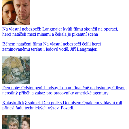
Na vlastní nebezpečí: Langmajer kvůli filmu skončil na operaci,
herci natáčeli mezi minami a čekala je pikantní scéna
Během natáčení filmu Na vlastní nebezpečí čelili herci
zaminovanému terénu i ledové vodě. Jiří Langmajer...
Den poté: Odstoupení Lindsay Lohan, finančně nedostupný Gibson,
nereálný příběh a zákaz pro pracovníky americké agentury
Katastrofický snímek Den poté s Dennisem Quaidem v hlavní roli
přinesl řadu technických výzev. Pozadí...