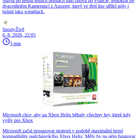
Slavia po sedmi letních posilách míří znovu do Francie, tentokrát po
dvacetiletém Kamerunci z Auxerre, který ve třetí lize střílel góly i
bránil jako wingback.
SportyŽivě
6. 8. 2026, 22:05
3 min
Microsoft chce, aby na Xbox Helix běhaly všechny hry, které kdy
vyšly pro Xbox
Microsoft začal prosazovat strategii v podobě maximální herní
kompatibility nadcházejícího Xbox Helix. Měly by na něm fungovat