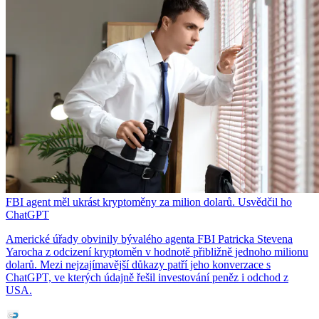
FBI agent měl ukrást kryptoměny za milion dolarů. Usvědčil ho
ChatGPT
Americké úřady obvinily bývalého agenta FBI Patricka Stevena
Yarocha z odcizení kryptoměn v hodnotě přibližně jednoho milionu
dolarů. Mezi nejzajímavější důkazy patří jeho konverzace s
ChatGPT, ve kterých údajně řešil investování peněz i odchod z
USA.