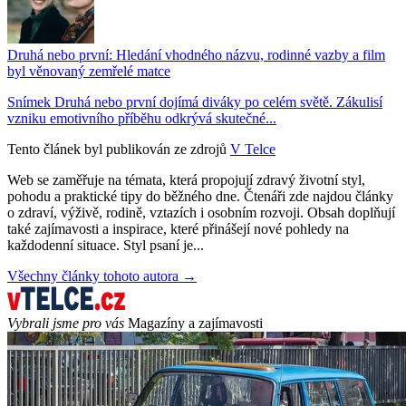
Druhá nebo první: Hledání vhodného názvu, rodinné vazby a film
byl věnovaný zemřelé matce
Snímek Druhá nebo první dojímá diváky po celém světě. Zákulisí
vzniku emotivního příběhu odkrývá skutečné...
Tento článek byl publikován ze zdrojů
V Telce
Web se zaměřuje na témata, která propojují zdravý životní styl,
pohodu a praktické tipy do běžného dne. Čtenáři zde najdou články
o zdraví, výživě, rodině, vztazích i osobním rozvoji. Obsah doplňují
také zajímavosti a inspirace, které přinášejí nové pohledy na
každodenní situace. Styl psaní je...
Všechny články tohoto autora →
Vybrali jsme pro vás
Magazíny a zajímavosti