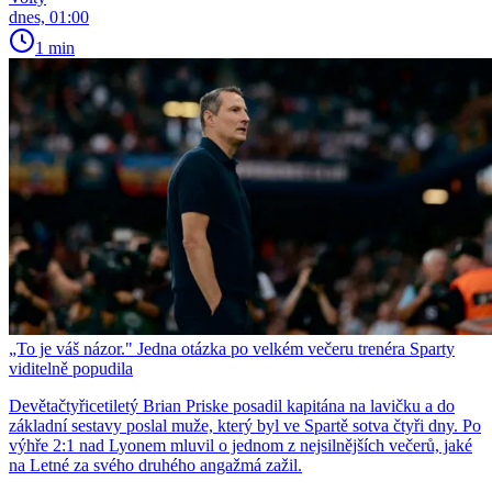
dnes, 01:00
1 min
„To je váš názor." Jedna otázka po velkém večeru trenéra Sparty
viditelně popudila
Devětačtyřicetiletý Brian Priske posadil kapitána na lavičku a do
základní sestavy poslal muže, který byl ve Spartě sotva čtyři dny. Po
výhře 2:1 nad Lyonem mluvil o jednom z nejsilnějších večerů, jaké
na Letné za svého druhého angažmá zažil.