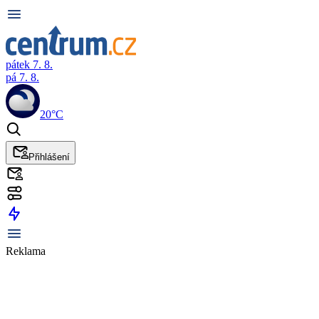
pátek 7. 8.
pá 7. 8.
20°C
Přihlášení
Reklama