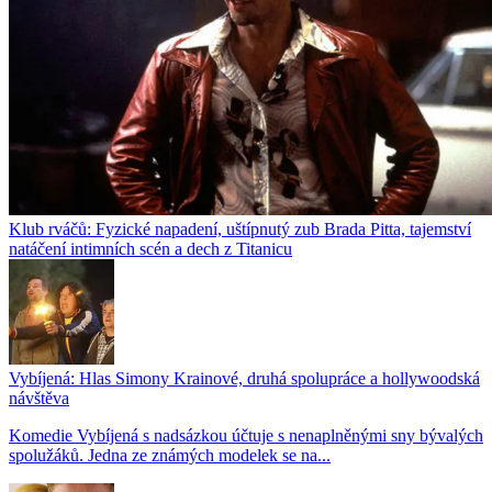
Klub rváčů: Fyzické napadení, uštípnutý zub Brada Pitta, tajemství
natáčení intimních scén a dech z Titanicu
Vybíjená: Hlas Simony Krainové, druhá spolupráce a hollywoodská
návštěva
Komedie Vybíjená s nadsázkou účtuje s nenaplněnými sny bývalých
spolužáků. Jedna ze známých modelek se na...