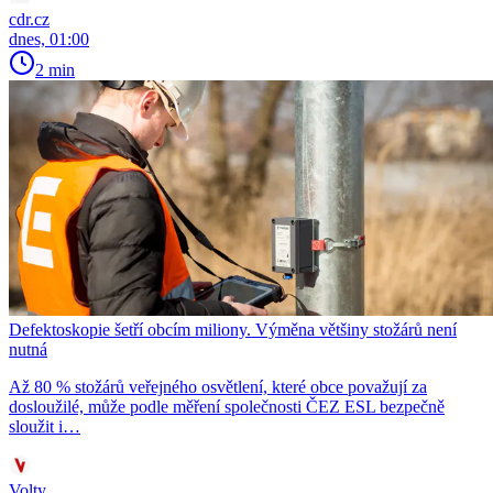
cdr.cz
dnes, 01:00
2 min
Defektoskopie šetří obcím miliony. Výměna většiny stožárů není
nutná
Až 80 % stožárů veřejného osvětlení, které obce považují za
dosloužilé, může podle měření společnosti ČEZ ESL bezpečně
sloužit i…
Volty