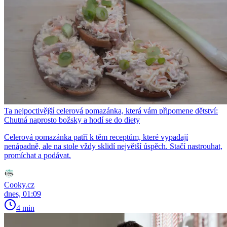
Ta nejpoctivější celerová pomazánka, která vám připomene dětství:
Chutná naprosto božsky a hodí se do diety
Celerová pomazánka patří k těm receptům, které vypadají
nenápadně, ale na stole vždy sklidí největší úspěch. Stačí nastrouhat,
promíchat a podávat.
Cooky.cz
dnes, 01:09
4 min