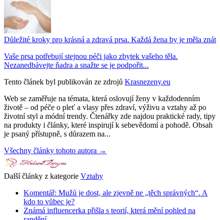
Důležité kroky pro krásná a zdravá prsa. Každá žena by je měla znát
Vaše prsa potřebují stejnou péči jako zbytek vašeho těla.
Nezanedbávejte ňadra a snažte se je podpořit...
Tento článek byl publikován ze zdrojů
Krasnezeny.eu
Web se zaměřuje na témata, která oslovují ženy v každodenním
životě – od péče o pleť a vlasy přes zdraví, výživu a vztahy až po
životní styl a módní trendy. Čtenářky zde najdou praktické rady, tipy
na produkty i články, které inspirují k sebevědomí a pohodě. Obsah
je psaný přístupně, s důrazem na...
Všechny články tohoto autora →
Další články z kategorie
Vztahy
Komentář: Mužů je dost, ale zjevně ne „těch správných“. A
kdo to vůbec je?
Známá influencerka přišla s teorií, která mění pohled na
randění