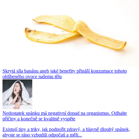
Skrytá síla banánu aneb jaké benefity přináší konzumace tohoto
oblíbeného ovoce našemu tělu
Nedostatek spánku má negativní dopad na organismus. Odhalte
příčiny a konečně se kvalitně vyspěte
Existují tipy a triky, jak podpořit zdravý, a hlavně dlouhý spánek,
abyste se ráno vzbudili odpočatí a měli...