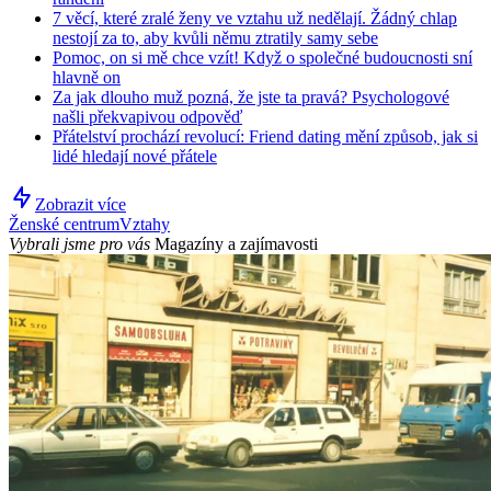
7 věcí, které zralé ženy ve vztahu už nedělají. Žádný chlap
nestojí za to, aby kvůli němu ztratily samy sebe
Pomoc, on si mě chce vzít! Když o společné budoucnosti sní
hlavně on
Za jak dlouho muž pozná, že jste ta pravá? Psychologové
našli překvapivou odpověď
Přátelství prochází revolucí: Friend dating mění způsob, jak si
lidé hledají nové přátele
Zobrazit více
Ženské centrum
Vztahy
Vybrali jsme pro vás
Magazíny a zajímavosti