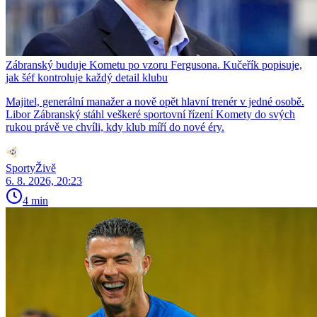
Zábranský buduje Kometu po vzoru Fergusona. Kučeřík popisuje,
jak šéf kontroluje každý detail klubu
Majitel, generální manažer a nově opět hlavní trenér v jedné osobě.
Libor Zábranský stáhl veškeré sportovní řízení Komety do svých
rukou právě ve chvíli, kdy klub míří do nové éry.
SportyŽivě
6. 8. 2026, 20:23
4 min