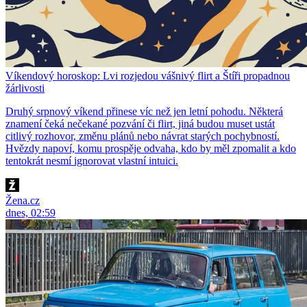
Víkendový horoskop: Lvi rozjedou vášnivý flirt a Štíři propadnou
žárlivosti
Druhý srpnový víkend přinese víc než jen letní pohodu. Některá
znamení čeká nečekané pozvání či flirt, jiná budou muset ustát
citlivý rozhovor, změnu plánů nebo návrat starých pochybností.
Hvězdy napoví, komu prospěje odvaha, kdo by měl zpomalit a kdo
tentokrát nesmí ignorovat vlastní intuici.
Žena.cz
dnes, 02:59