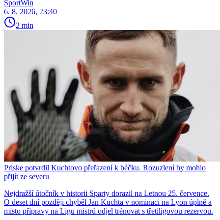
SportWin
6. 8. 2026, 23:40
2 min
Priske potvrdil Kuchtovo přeřazení k béčku. Rozuzlení by mohlo
přijít ze severu
Nejdražší útočník v historii Sparty dorazil na Letnou 25. července.
O deset dní později chyběl Jan Kuchta v nominaci na Lyon úplně a
místo přípravy na Ligu mistrů odjel trénovat s třetiligovou rezervou.