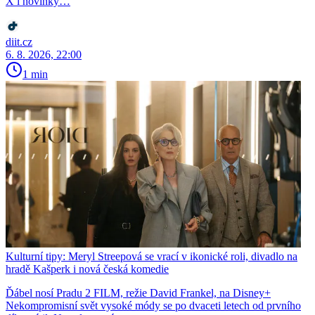
X i novinky…
diit.cz
6. 8. 2026, 22:00
1 min
Kulturní tipy: Meryl Streepová se vrací v ikonické roli, divadlo na
hradě Kašperk i nová česká komedie
Ďábel nosí Pradu 2 FILM, režie David Frankel, na Disney+
Nekompromisní svět vysoké módy se po dvaceti letech od prvního