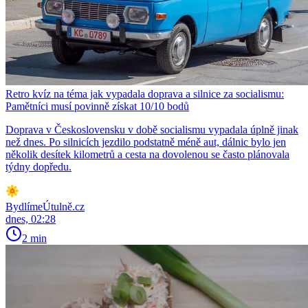
Retro kvíz na téma jak vypadala doprava a silnice za socialismu:
Pamětníci musí povinně získat 10/10 bodů
Doprava v Československu v době socialismu vypadala úplně jinak
než dnes. Po silnicích jezdilo podstatně méně aut, dálnic bylo jen
několik desítek kilometrů a cesta na dovolenou se často plánovala
týdny dopředu.
BydlímeÚtulně.cz
dnes, 02:28
2 min