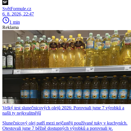
SvětFormule.cz
6. 8. 2026, 22:47
1 min
Reklama
Velký test slunečnicových olejů 2026: Porovnali jsme 7 výrobků a
našli ty nejkvalitnější
Slunečnicový olej patří mezi nejčastěji používané tuky v kuchyních.
Otestovali jsme 7 běžně dostupných výrobků a porovnali je.