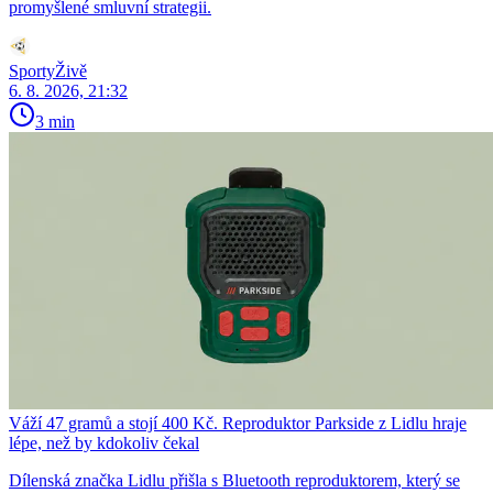
promyšlené smluvní strategii.
SportyŽivě
6. 8. 2026, 21:32
3 min
Váží 47 gramů a stojí 400 Kč. Reproduktor Parkside z Lidlu hraje
lépe, než by kdokoliv čekal
Dílenská značka Lidlu přišla s Bluetooth reproduktorem, který se