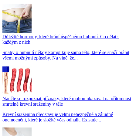
Důležité hormony, které brání úspěšnému hubnutí. Co dělat s
každým z nich
Snahy o hubnutí někdy komplikuje samo tělo, které se snaží bránit
všemi možnými způsoby. Na vině, že...
Naučte se rozpoznat příznaky, které mohou ukazovat na přítomnost
smrtelné krevní sraženiny v těle
Krevní sraženina představuje velmi nebezpečné a záludné
onemocnění, které je složité včas odhalit. Existuje...