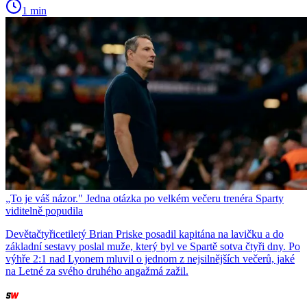
1 min
„To je váš názor." Jedna otázka po velkém večeru trenéra Sparty
viditelně popudila
Devětačtyřicetiletý Brian Priske posadil kapitána na lavičku a do
základní sestavy poslal muže, který byl ve Spartě sotva čtyři dny. Po
výhře 2:1 nad Lyonem mluvil o jednom z nejsilnějších večerů, jaké
na Letné za svého druhého angažmá zažil.