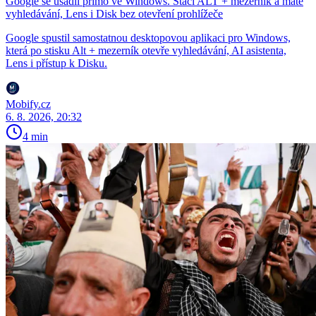
Google se usadil přímo ve Windows. Stačí ALT + mezerník a máte
vyhledávání, Lens i Disk bez otevření prohlížeče
Google spustil samostatnou desktopovou aplikaci pro Windows,
která po stisku Alt + mezerník otevře vyhledávání, AI asistenta,
Lens i přístup k Disku.
Mobify.cz
6. 8. 2026, 20:32
4 min