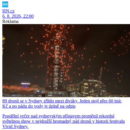
HN.cz
6. 8. 2026, 22:00
Reklama
89 dronů se v Sydney zřítilo mezi diváky. Jeden stojí přes 60 tisíc
Kč a po pádu do vody je úplně na odpis
Pondělní večer nad sydneyským přístavem proměnil rekordní
světelnou show v nejdražší hromadný pád dronů v historii festivalu
Vivid Sydney.