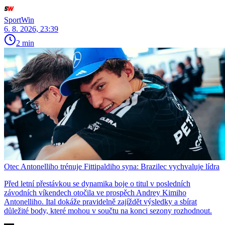
SportWin
6. 8. 2026, 23:39
2 min
Otec Antonelliho trénuje Fittipaldiho syna: Brazilec vychvaluje lídra
Před letní přestávkou se dynamika boje o titul v posledních
závodních víkendech otočila ve prospěch Andrey Kimiho
Antonelliho. Ital dokáže pravidelně zajíždět výsledky a sbírat
důležité body, které mohou v součtu na konci sezony rozhodnout.