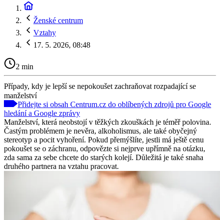
Ženské centrum
Vztahy
17. 5. 2026, 08:48
2 min
Případy, kdy je lepší se nepokoušet zachraňovat rozpadající se
manželství
Přidejte si obsah Centrum.cz do oblíbených zdrojů pro Google
hledání a Google zprávy
Manželství, která neobstojí v těžkých zkouškách je téměř polovina.
Častým problémem je nevěra, alkoholismus, ale také obyčejný
stereotyp a pocit vyhoření. Pokud přemýšlíte, jestli má ještě cenu
pokoušet se o záchranu, odpovězte si nejprve upřímně na otázku,
zda sama za sebe chcete do starých kolejí. Důležitá je také snaha
druhého partnera na vztahu pracovat.