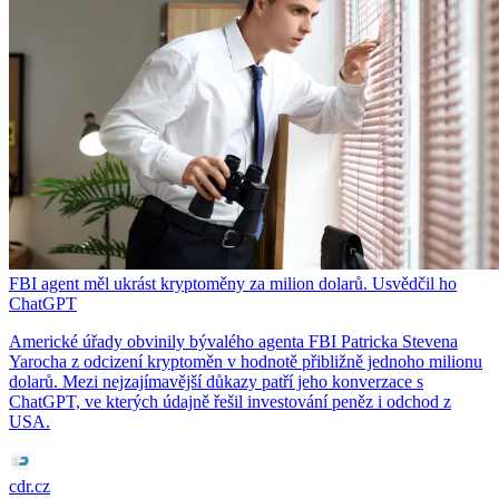
FBI agent měl ukrást kryptoměny za milion dolarů. Usvědčil ho
ChatGPT
Americké úřady obvinily bývalého agenta FBI Patricka Stevena
Yarocha z odcizení kryptoměn v hodnotě přibližně jednoho milionu
dolarů. Mezi nejzajímavější důkazy patří jeho konverzace s
ChatGPT, ve kterých údajně řešil investování peněz i odchod z
USA.
cdr.cz