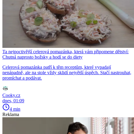
Ta nejpoctivější celerová pomazánka, která vám připomene dětství:
Chutná naprosto božsky a hodí se do diety
Celerová pomazánka patří k těm receptům, které vypadají
nenápadně, ale na stole vždy sklidí největší úspěch. Stačí nastrouhat,
promíchat a podávat.
Cooky.cz
dnes, 01:09
4 min
Reklama