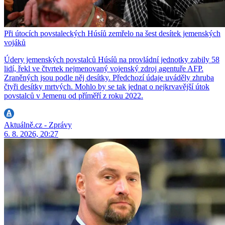
Při útocích povstaleckých Húsíů zemřelo na šest desítek jemenských
vojáků
Údery jemenských povstalců Húsíů na provládní jednotky zabily 58
lidí, řekl ve čtvrtek nejmenovaný vojenský zdroj agentuře AFP.
Zraněných jsou podle něj desítky. Předchozí údaje uváděly zhruba
čtyři desítky mrtvých. Mohlo by se tak jednat o nejkrvavější útok
povstalců v Jemenu od příměří z roku 2022.
Aktuálně.cz - Zprávy
6. 8. 2026, 20:27