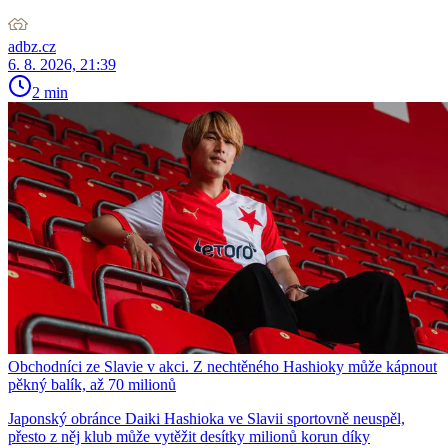
adbz.cz
6. 8. 2026, 21:39
2 min
Obchodníci ze Slavie v akci. Z nechtěného Hashioky může kápnout
pěkný balík, až 70 milionů
Japonský obránce Daiki Hashioka ve Slavii sportovně neuspěl,
přesto z něj klub může vytěžit desítky milionů korun díky