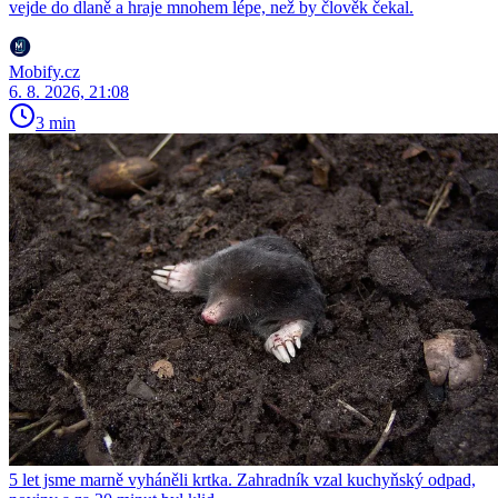
vejde do dlaně a hraje mnohem lépe, než by člověk čekal.
Mobify.cz
6. 8. 2026, 21:08
3 min
5 let jsme marně vyháněli krtka. Zahradník vzal kuchyňský odpad,