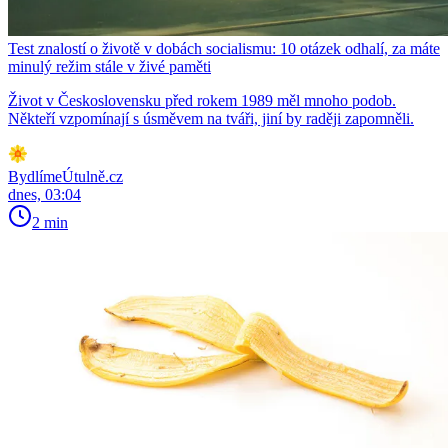
Test znalostí o životě v dobách socialismu: 10 otázek odhalí, za máte
minulý režim stále v živé paměti
Život v Československu před rokem 1989 měl mnoho podob.
Někteří vzpomínají s úsměvem na tváři, jiní by raději zapomněli.
BydlímeÚtulně.cz
dnes, 03:04
2 min