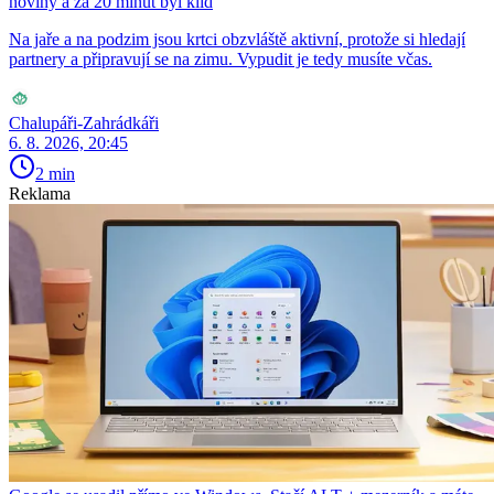
noviny a za 20 minut byl klid
Na jaře a na podzim jsou krtci obzvláště aktivní, protože si hledají
partnery a připravují se na zimu. Vypudit je tedy musíte včas.
Chalupáři-Zahrádkáři
6. 8. 2026, 20:45
2 min
Reklama