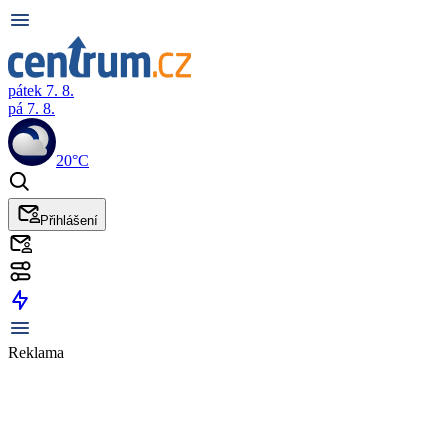
pátek 7. 8.
pá 7. 8.
20°C
Přihlášení
Reklama