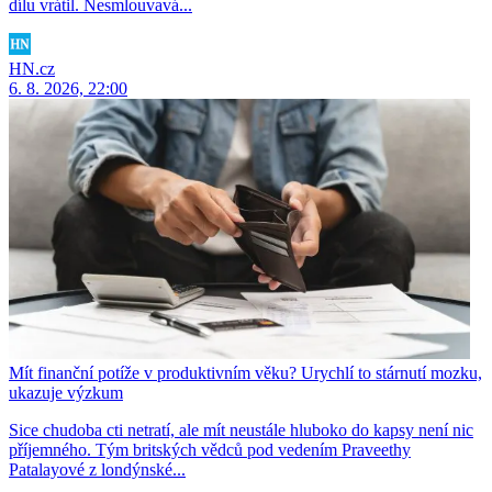
dílu vrátil. Nesmlouvavá...
HN.cz
6. 8. 2026, 22:00
Mít finanční potíže v produktivním věku? Urychlí to stárnutí mozku,
ukazuje výzkum
Sice chudoba cti netratí, ale mít neustále hluboko do kapsy není nic
příjemného. Tým britských vědců pod vedením Praveethy
Patalayové z londýnské...