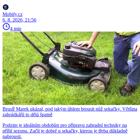
Mobify.cz
6. 8. 2026, 21:56
4 min
Brusíř Marek ukázal, pod jakým úhlem brousit nůž sekačky. Většina
zahrádkářů to dělá špatně
Podzim je ideálním obdobím pro přípravu zahradní techniky na
příští sezonu. Začít je dobré u sekačky, kterou je třeba důkladně
nabrousit.