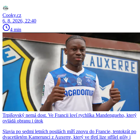
Cooky.cz
6. 8. 2026, 22:40
4 min
Trpišovský nemá dost. Ve Francii loví rychlíka Mandengueho, který
ovládá obranu i útok
Slavia po sedmi letních posilách míří znovu do Francie, tentokrát po
dvacetiletém Kamerunci z Auxerre, který ve třetí lize střílel góly i