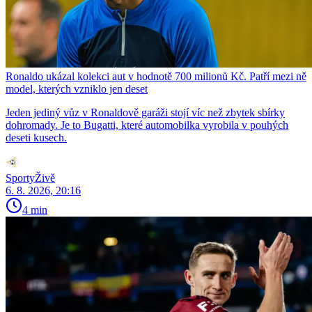
Ronaldo ukázal kolekci aut v hodnotě 700 milionů Kč. Patří mezi ně
model, kterých vzniklo jen deset
Jeden jediný vůz v Ronaldově garáži stojí víc než zbytek sbírky
dohromady. Je to Bugatti, které automobilka vyrobila v pouhých
deseti kusech.
SportyŽivě
6. 8. 2026, 20:16
4 min