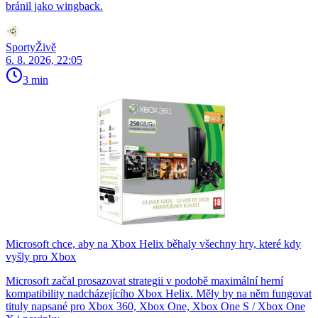
bránil jako wingback.
SportyŽivě
6. 8. 2026, 22:05
3 min
Microsoft chce, aby na Xbox Helix běhaly všechny hry, které kdy
vyšly pro Xbox
Microsoft začal prosazovat strategii v podobě maximální herní
kompatibility nadcházejícího Xbox Helix. Měly by na něm fungovat
tituly napsané pro Xbox 360, Xbox One, Xbox One S / Xbox One