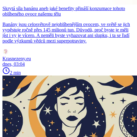
Skrytá síla banánu aneb jaké benefity přináší konzumace tohoto
oblíbeného ovoce našemu tělu
Banány jsou celosvětově nejoblíbenějším ovocem, ve světě se jich
vypěstuje ročně přes 145 milionů tun. Důvodů, proč byste je měli
jíst i vy je vícero. A neměli byste vyhazovat ani slupku, i ta se řadí
podle výzkumů vědců mezi superpotraviny.
Krasnezeny.eu
dnes, 03:04
2 min