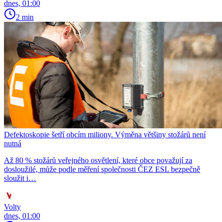
dnes, 01:00
2 min
Defektoskopie šetří obcím miliony. Výměna většiny stožárů není
nutná
Až 80 % stožárů veřejného osvětlení, které obce považují za
dosloužilé, může podle měření společnosti ČEZ ESL bezpečně
sloužit i…
Volty
dnes, 01:00