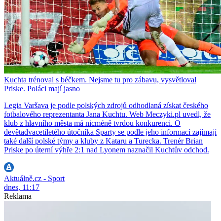
Kuchta trénoval s béčkem. Nejsme tu pro zábavu, vysvětloval
Priske. Poláci mají jasno
Legia Varšava je podle polských zdrojů odhodlaná získat českého
fotbalového reprezentanta Jana Kuchtu. Web Meczyki.pl uvedl, že
klub z hlavního města má nicméně tvrdou konkurenci. O
devětadvacetiletého útočníka Sparty se podle jeho informací zajímají
také další polské týmy a kluby z Kataru a Turecka. Trenér Brian
Priske po úterní výhře 2:1 nad Lyonem naznačil Kuchtův odchod.
Aktuálně.cz - Sport
dnes, 11:17
Reklama