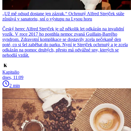
„Už mě odsud dostane jen zázrak.“ Ochrnutý Alfred Strejček stále
zůstává v sanatoriu, sní o výstupu na Lysou horu
Český herec Alfred Strejček je už několik let odkázán na invalidní
vozík. V roce 2017 ho postihla nemoc zvaná Guillain-Barrého
syndrom. Zdravotní komplikace se dostavily zcela nečekaně den
poté, co si šel zaběhat do parku. Nyní je Strejček ochrnutý a je zcela
odkázán na pomoc druhých, přesto má odvážné sny, kterých se
nehodlá vzdát.
Kapitalio
dnes, 11:09
2 min