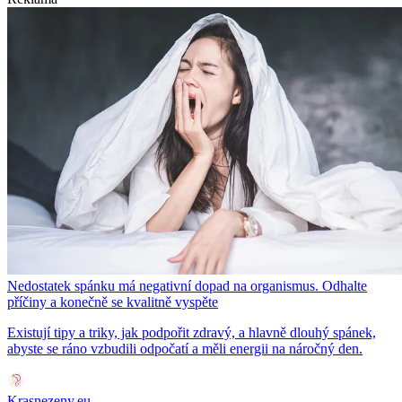
Nedostatek spánku má negativní dopad na organismus. Odhalte
příčiny a konečně se kvalitně vyspěte
Existují tipy a triky, jak podpořit zdravý, a hlavně dlouhý spánek,
abyste se ráno vzbudili odpočatí a měli energii na náročný den.
Krasnezeny.eu