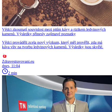
Vědci zkoumají souvislost mezi pitím kávy a rizikem ledvinových
kamenů. Výsledky přinesly zajímavé poznatky
Vědci prováděli zcela nový výzkum, který měl prověřit, zda má
káva vliv na tvorbu ledvinových kamenů. Výsledky jsou skvělé.
Zdravestravovani.eu
dnes, 11:04
2 min