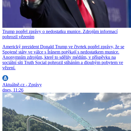
Trump popřel zprávy o nedostatku munice. Zdrojům informací
pohrozil vězením
Americký prezident Donald Trump ve čtvrtek popřel zprávy, že se
Spojené státy ve válce s Íránem potýkají s nedostatkem munice.
Anonymním zdrojům, které to sdělily médiím, v příspěvku na
sociální síti Truth Social pohrozil stíháním a dlouhým pobytem ve
vězení.
Aktuálně.cz - Zprávy
dnes, 11:26