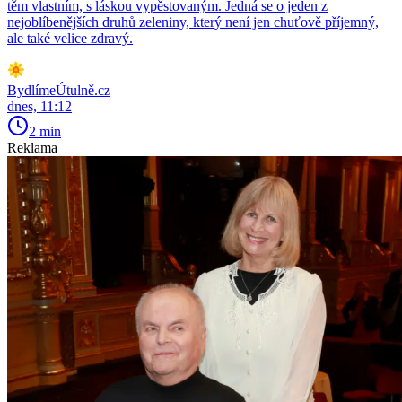
těm vlastním, s láskou vypěstovaným. Jedná se o jeden z
nejoblíbenějších druhů zeleniny, který není jen chuťově příjemný,
ale také velice zdravý.
BydlímeÚtulně.cz
dnes, 11:12
2 min
Reklama