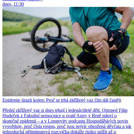
dnes, 11:30
Epidemie úrazů kolen: Proč se trhá zkřížený vaz čím dál častěji
Přední zkřížený vaz si dnes trhají i jedenáctileté děti. Ortoped Filip
Hudeček z Fakultní nemocnice u svaté Anny v Brně mluví o
skutečné epidemii – a v Longevity podcastu Hospodářských novin
vysvětluje, proč čísla rostou, proč jsou nejvíc ohrožená děvčata a jak
jednoduchá pětiminutová rozcvička dokáže riziko snížit až o