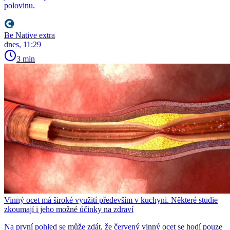
polovinu.
Be Native extra
dnes, 11:29
3 min
Vinný ocet má široké využití především v kuchyni. Některé studie
zkoumají i jeho možné účinky na zdraví
Na první pohled se může zdát, že červený vinný ocet se hodí pouze