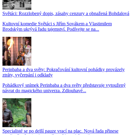
Světáci: Rozzlobený dopis, zásahy cenzury a obnažená Bohdalová
Kultovní komedie Světáci s Jiřím Sovákem a Vlastimilem
Brodským ukrývá řadu tajemství. Podívejte se na...
Perinbaba a dva světy: Pokračování kultovní pohádky provázely
ztráty, vyčerpání i odklady
Pohádkový snímek Perinbaba a dva světy představuje vytoužený
návrat do magického univerza. Zdlouhavé...
Specialisté se po delší pauze vrací na plac. Nová řada přinese