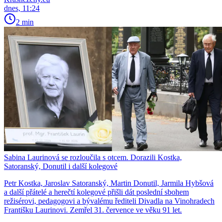
dnes, 11:24
2 min
Sabina Laurinová se rozloučila s otcem. Dorazili Kostka,
Satoranský, Donutil i další kolegové
Petr Kostka, Jaroslav Satoranský, Martin Donutil, Jarmila Hybšová
a další přátelé a herečtí kolegové přišli dát poslední sbohem
režisérovi, pedagogovi a bývalému řediteli Divadla na Vinohradech
Františku Laurinovi. Zemřel 31. července ve věku 91 let.