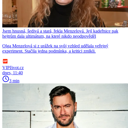
Jsem hnusná, šedivá a stará, řekla Menzelová. Její kadeřnice pak
hejtrům dala ultimátum, na které nikdo neodpověděl
Olga Menzelová si z urážek na svůj vzhled udělala veřejný
experiment. Stačila jedna podmínka, a kritici zmlkli.
VIPživot.cz
dnes, 11:40
3 min