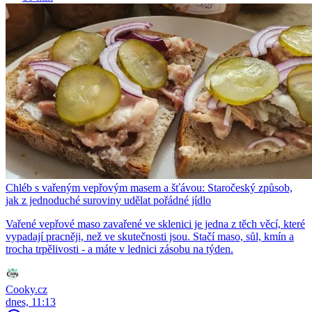
Chléb s vařeným vepřovým masem a šťávou: Staročeský způsob,
jak z jednoduché suroviny udělat pořádné jídlo
Vařené vepřové maso zavařené ve sklenici je jedna z těch věcí, které
vypadají pracněji, než ve skutečnosti jsou. Stačí maso, sůl, kmín a
trocha trpělivosti - a máte v lednici zásobu na týden.
Cooky.cz
dnes, 11:13