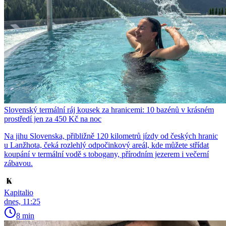
Slovenský termální ráj kousek za hranicemi: 10 bazénů v krásném
prostředí jen za 450 Kč na noc
Na jihu Slovenska, přibližně 120 kilometrů jízdy od českých hranic
u Lanžhota, čeká rozlehlý odpočinkový areál, kde můžete střídat
koupání v termální vodě s tobogany, přírodním jezerem i večerní
zábavou.
Kapitalio
dnes, 11:25
8 min