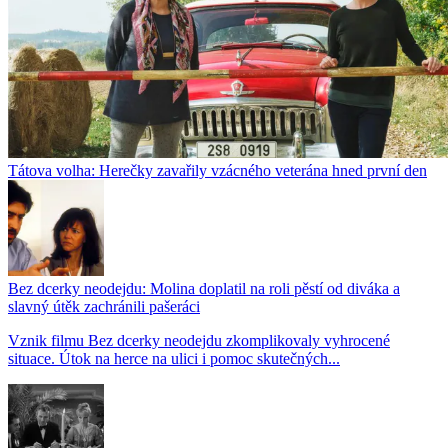
Tátova volha: Herečky zavařily vzácného veterána hned první den
Bez dcerky neodejdu: Molina doplatil na roli pěstí od diváka a
slavný útěk zachránili pašeráci
Vznik filmu Bez dcerky neodejdu zkomplikovaly vyhrocené
situace. Útok na herce na ulici i pomoc skutečných...