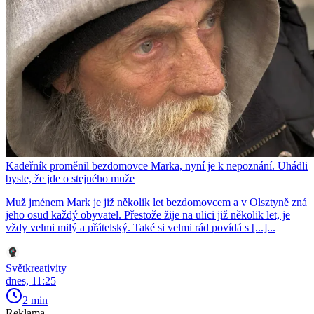
Kadeřník proměnil bezdomovce Marka, nyní je k nepoznání. Uhádli
byste, že jde o stejného muže
Muž jménem Mark je již několik let bezdomovcem a v Olsztyně zná
jeho osud každý obyvatel. Přestože žije na ulici již několik let, je
vždy velmi milý a přátelský. Také si velmi rád povídá s [...]...
Světkreativity
dnes, 11:25
2 min
Reklama