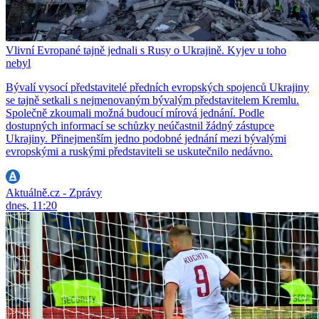
Vlivní Evropané tajně jednali s Rusy o Ukrajině. Kyjev u toho
nebyl
Bývalí vysocí představitelé předních evropských spojenců Ukrajiny
se tajně setkali s nejmenovaným bývalým představitelem Kremlu.
Společně zkoumali možná budoucí mírová jednání. Podle
dostupných informací se schůzky neúčastnil žádný zástupce
Ukrajiny. Přinejmenším jedno podobné jednání mezi bývalými
evropskými a ruskými představiteli se uskutečnilo nedávno.
Aktuálně.cz - Zprávy
dnes, 11:20