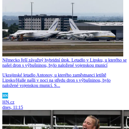
Německo řeší závažný hybridní útok. Letadlo v Lipsku, u kterého se
našel dron s výbušninou, bylo naložené vojenskou municí
Ukrajinské letadlo Antonov, u kterého zaměstnanci letiště
Lipsko/Halle našli v noci na středu dron s výbušninou, bylo
naložené vojenskou municí. S...
HN.cz
dnes, 11:15