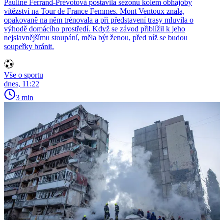
Pauline Ferrand-Prévotová postavila sezonu kolem obhajoby
vítězství na Tour de France Femmes. Mont Ventoux znala,
opakovaně na něm trénovala a při představení trasy mluvila o
výhodě domácího prostředí. Když se závod přiblížil k jeho
nejslavnějšímu stoupání, měla být ženou, před níž se budou
soupeřky bránit.
Vše o sportu
dnes, 11:22
3 min