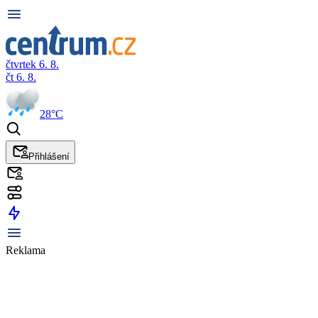
čtvrtek 6. 8.
čt 6. 8.
28°C
Přihlášení
Reklama