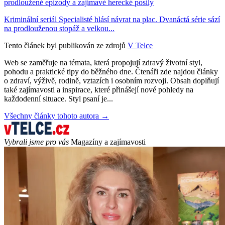
prodloužené epizody a zajímavé herecké posily
Kriminální seriál Specialisté hlásí návrat na plac. Dvanáctá série sází
na prodlouženou stopáž a velkou...
Tento článek byl publikován ze zdrojů
V Telce
Web se zaměřuje na témata, která propojují zdravý životní styl,
pohodu a praktické tipy do běžného dne. Čtenáři zde najdou články
o zdraví, výživě, rodině, vztazích i osobním rozvoji. Obsah doplňují
také zajímavosti a inspirace, které přinášejí nové pohledy na
každodenní situace. Styl psaní je...
Všechny články tohoto autora →
Vybrali jsme pro vás
Magazíny a zajímavosti