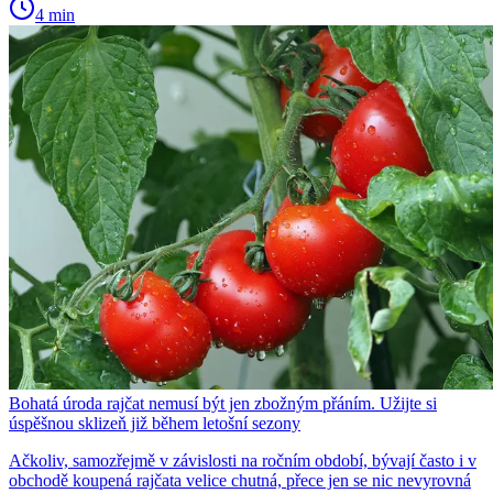
4 min
Bohatá úroda rajčat nemusí být jen zbožným přáním. Užijte si
úspěšnou sklizeň již během letošní sezony
Ačkoliv, samozřejmě v závislosti na ročním období, bývají často i v
obchodě koupená rajčata velice chutná, přece jen se nic nevyrovná