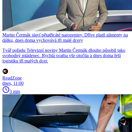
Martin Čermák slaví pětatřicáté narozeniny. Dříve platil alimenty na
dálku, dnes doma vychovává tři malé dcery
Tvář pořadu Televizní noviny Martin Čermák dlouho působil jako
svobodný mládenec. Rychlá svatba vše otočila a dnes doma řeší
logistiku tří malých dcer.
ReadZone
dnes, 11:00
3 min