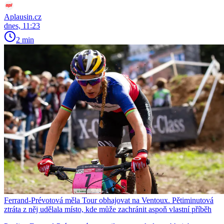
Aplausin.cz
dnes, 11:23
2 min
Ferrand-Prévotová měla Tour obhajovat na Ventoux. Pětiminutová
ztráta z něj udělala místo, kde může zachránit aspoň vlastní příběh