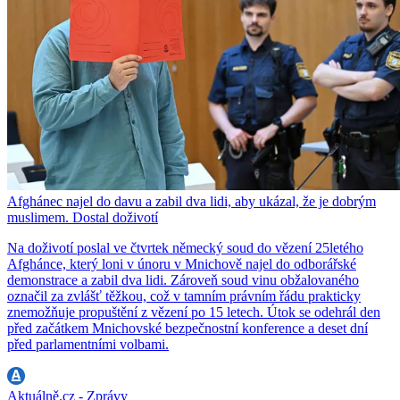
Afghánec najel do davu a zabil dva lidi, aby ukázal, že je dobrým
muslimem. Dostal doživotí
Na doživotí poslal ve čtvrtek německý soud do vězení 25letého
Afghánce, který loni v únoru v Mnichově najel do odborářské
demonstrace a zabil dva lidi. Zároveň soud vinu obžalovaného
označil za zvlášť těžkou, což v tamním právním řádu prakticky
znemožňuje propuštění z vězení po 15 letech. Útok se odehrál den
před začátkem Mnichovské bezpečnostní konference a deset dní
před parlamentními volbami.
Aktuálně.cz - Zprávy