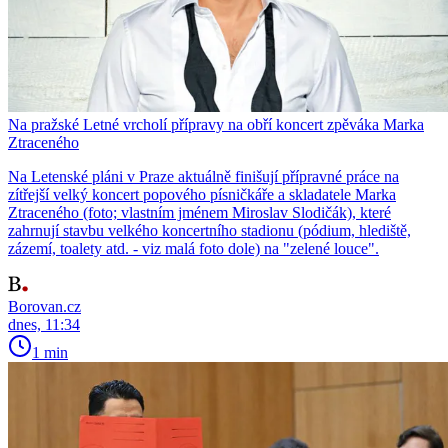
Na pražské Letné vrcholí přípravy na obří koncert zpěváka Marka
Ztraceného
Na Letenské pláni v Praze aktuálně finišují přípravné práce na
zítřejší velký koncert popového písničkáře a skladatele Marka
Ztraceného (foto; vlastním jménem Miroslav Slodičák), které
zahrnují stavbu velkého koncertního stadionu (pódium, hlediště,
zázemí, toalety atd. - viz malá foto dole) na "zelené louce".
Borovan.cz
dnes, 11:34
1 min