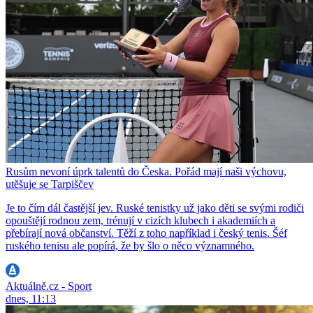
Rusům nevoní úprk talentů do Česka. Pořád mají naši výchovu,
utěšuje se Tarpiščev
Je to čím dál častější jev. Ruské tenistky už jako děti se svými rodiči
opouštějí rodnou zem, trénují v cizích klubech i akademiích a
přebírají nová občanství. Těží z toho například i český tenis. Šéf
ruského tenisu ale popírá, že by šlo o něco významného.
Aktuálně.cz - Sport
dnes, 11:13