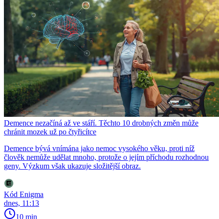
Demence nezačíná až ve stáří. Těchto 10 drobných změn může
chránit mozek už po čtyřicítce
Demence bývá vnímána jako nemoc vysokého věku, proti níž
člověk nemůže udělat mnoho, protože o jejím příchodu rozhodnou
geny. Výzkum však ukazuje složitější obraz.
Kód Enigma
dnes, 11:13
10 min