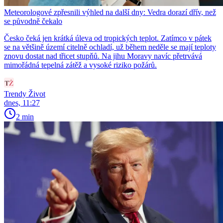
Meteorologové zpřesnili výhled na další dny: Vedra dorazí dřív, než
se původně čekalo
Česko čeká jen krátká úleva od tropických teplot. Zatímco v pátek
se na většině území citelně ochladí, už během neděle se mají teploty
znovu dostat nad třicet stupňů. Na jihu Moravy navíc přetrvává
mimořádná tepelná zátěž a vysoké riziko požárů.
Trendy Život
dnes, 11:27
2 min