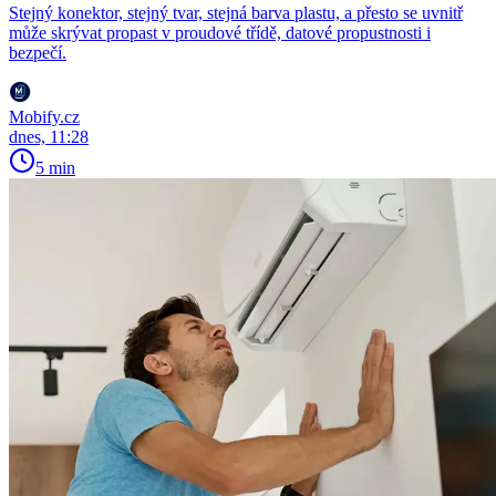
Stejný konektor, stejný tvar, stejná barva plastu, a přesto se uvnitř
může skrývat propast v proudové třídě, datové propustnosti i
bezpečí.
Mobify.cz
dnes, 11:28
5 min